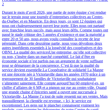
2
Durant le mois d’avril 2026, une partie de notre équipe s’est rendue
sur le terrain pour une tournée d’entreprises collectives au Centre-
du-Québec et en Mauricie. En deux jours, ce sont 12 équipes qui
nous ont chaleureusement ouvert leur porte. Elles nous ont partagé
avec franchise leurs succès, mais aussi leurs défis. Comme toutes ont
passé le stade critique des 5 années d’existence et que la majorité a
entre 20 et 50 ans, nous avons voulu connaître la recette de leur
pérennité. Dans cette deuxième partie, nous vous dévoilons deux
autres ingrédients essentiels à la longévité des coopératives et des
OBNL.La qualité des servicesUne entreprise, qu’elle soit collective
ou non, s’insère dans un marché compétitif. Le fait d’être en
économie sociale n’est parfois pas un argument de vente suffisant
pour se démarquer de la concurrence. C’est là que la qualité du
service devient essentielle.La Coopérative de solidarité La Manne
est une épicerie née à Victoriaville dans les années 1970 grâce à un
regroupement de 30 familles de Victoriaville qui souhaitaient
s’alimenter sainement. Elle compte aujourd’hui 60 employé-es, un
chiffre d’affaires de 6 M$ et a pignon sur rue au centre-ville. Quand
une grande chaine d’épiceries santé a ouvert une succursale à
Victoriaville, La Manne l’a tout de suite ressenti sur ses ventes. Mais
tranquillement, la clientèle est revenue. « Ici, le service est
exceptionnel. Les gens sur le plancher connaissent vraiment les
produits, sans compter les thérapeutes de notre Centre de santé