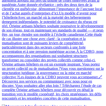
atteignent aujourd’hui près du double de celles observées avant la
pandémie.Autre donnée révélatrice : près des deux tiers de la
clientèle est québécoise, démontrant l’importance de l’ancrage local
et de l’achat auprès d’entreprises d’ici.Un modèle d’avenir pour
l’hôtellerieAvec un marché où la majorité des hébergements
demeurent indépendants, le potentiel de croissance du réseau est
réel. Ôrigine artisans hôteliers souhaite poursuivre le développement
de son réseau, tout en maintenant ses standards de qualité — et peut-
être, un jour, étendre son modèle à l’échelle canadienne.Cette étude
de cas illustre une chose avec clarté : la coopération et la
mutualisation sont de puissants leviers de compétitivité,
particulièrement dans des secteurs confrontés à une forte
concentration et à une pression numérique accrue.À la CDRQ, nous
accompagnons des organisations qui souhaitent structurer,
transformer ou consolider des projets collectifs comme celui-ci.
Ôrigine artisans hôteliers en est un exemple inspirant. Vous portez
un projet collectif ou de mutualisation ?Vous vous questionnez sur la
structuration juridique, la gouvernance ou la mise en marché
collective ?Les équipes de la CDRQ peuvent vous accompagner.🔗
Découvrez nos services ou communiquez avec nous pour en
discuter. Vous souhaitez aller plus loin ? Téléchargez l’étude de cas
complète Ôrigine artisans hôteliers pour découvrir en détail la
transition vers le modèle coopératif, les choix stratégiques, les défis
rencontrés et les retombées concrètes de cette mutualisation.