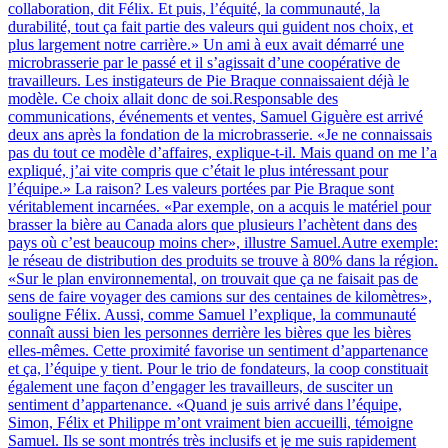
collaboration, dit Félix. Et puis, l’équité, la communauté, la
durabilité, tout ça fait partie des valeurs qui guident nos choix, et
plus largement notre carrière.» Un ami à eux avait démarré une
microbrasserie par le passé et il s’agissait d’une coopérative de
travailleurs. Les instigateurs de Pie Braque connaissaient déjà le
modèle. Ce choix allait donc de soi.Responsable des
communications, événements et ventes, Samuel Giguère est arrivé
deux ans après la fondation de la microbrasserie. «Je ne connaissais
pas du tout ce modèle d’affaires, explique-t-il. Mais quand on me l’a
expliqué, j’ai vite compris que c’était le plus intéressant pour
l’équipe.» La raison? Les valeurs portées par Pie Braque sont
véritablement incarnées. «Par exemple, on a acquis le matériel pour
brasser la bière au Canada alors que plusieurs l’achètent dans des
pays où c’est beaucoup moins cher», illustre Samuel.Autre exemple:
le réseau de distribution des produits se trouve à 80% dans la région.
«Sur le plan environnemental, on trouvait que ça ne faisait pas de
sens de faire voyager des camions sur des centaines de kilomètres»,
souligne Félix. Aussi, comme Samuel l’explique, la communauté
connaît aussi bien les personnes derrière les bières que les bières
elles-mêmes. Cette proximité favorise un sentiment d’appartenance
et ça, l’équipe y tient. Pour le trio de fondateurs, la coop constituait
également une façon d’engager les travailleurs, de susciter un
sentiment d’appartenance. «Quand je suis arrivé dans l’équipe,
Simon, Félix et Philippe m’ont vraiment bien accueilli, témoigne
Samuel. Ils se sont montrés très inclusifs et je me suis rapidement