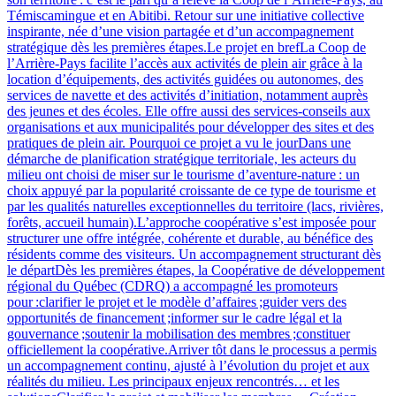
Témiscamingue et en Abitibi. Retour sur une initiative collective
inspirante, née d’une vision partagée et d’un accompagnement
stratégique dès les premières étapes.Le projet en brefLa Coop de
l’Arrière-Pays facilite l’accès aux activités de plein air grâce à la
location d’équipements, des activités guidées ou autonomes, des
services de navette et des activités d’initiation, notamment auprès
des jeunes et des écoles. Elle offre aussi des services‑conseils aux
organisations et aux municipalités pour développer des sites et des
pratiques de plein air. Pourquoi ce projet a vu le jourDans une
démarche de planification stratégique territoriale, les acteurs du
milieu ont choisi de miser sur le tourisme d’aventure‑nature : un
choix appuyé par la popularité croissante de ce type de tourisme et
par les qualités naturelles exceptionnelles du territoire (lacs, rivières,
forêts, accueil humain).L’approche coopérative s’est imposée pour
structurer une offre intégrée, cohérente et durable, au bénéfice des
résidents comme des visiteurs. Un accompagnement structurant dès
le départDès les premières étapes, la Coopérative de développement
régional du Québec (CDRQ) a accompagné les promoteurs
pour :clarifier le projet et le modèle d’affaires ;guider vers des
opportunités de financement ;informer sur le cadre légal et la
gouvernance ;soutenir la mobilisation des membres ;constituer
officiellement la coopérative.Arriver tôt dans le processus a permis
un accompagnement continu, ajusté à l’évolution du projet et aux
réalités du milieu. Les principaux enjeux rencontrés… et les