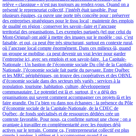
relève « classique » n’est pas toujours au rendez-vous. Quand on a
présenté le repreneuriat collectif, l’intérêt était tangible. Pour
plusieurs équipes, ça ouvre une porte très concrète pour : préserver
des entreprises stratégiques pour le tissu local ; maintenir des emplois
de qualité en région ; conserver les savoir‑-faire et l’ancrage
territorial des organisations. Les exemples partagés (tel que celui du
Mont-Orignal) ont aidé à mettre des images sur le modèle : oui, c’est
faisable, et oui, ça peut être très structurant, surtout en contexte rural,
où l’ancrage local compte énormément. Dans ces milieux-là, quand
un groupe se mobilise, ça peut devenir un vrai levier pour garder
l’entreprise ici, avec ses emplois et son savoir-faire. La Capitale-
Nationale : Un bastion de l’économie sociale Du côté de la Capitale-
Nationale, l’économie sociale fait partie du paysage. Entre Québec
et les MRC périphériques, on trouve des coopératives et des OBNL
d’économie sociale dans des secteurs très variés : services à la
population, tourisme, habitation, culture, développement
communautaire. Le potentiel est là et, surtout, il y a déjà des
organisations qui savent comment accompagner ces projets-là et les
faire grandir. On l’a bien vu dans nos échanges : la présence du Pôle
d’économie sociale de la Capitale-Nationale, de la CDEC de
Québec, de fonds spécialisés et de ressources dédiées crée un
contexte favorable. Pour nous, ça confirme surtout une chose : on a
avantage à travailler en complémentarité avec les équipes déjà
actives sur le terrain. Comme ça, l’entrepreneuriat collectif est plus
simple à repérer, à référer et à accompagner quand il se