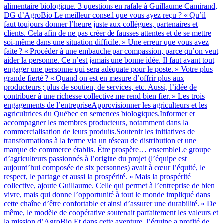
alimentaire biologique. 3 questions en rafale à Guillaume Camirand,
DG d’AgroBio Le meilleur conseil que vous ayez reçu ? « Qu’il
faut toujours donner l’heure juste aux collègues, partenaires et
clients. Cela afin de ne pas créer de fausses attentes et de se mettre
soi-même dans une situation difficile. » Une erreur que vous avez
faite ? « Procéder à une embauche par compassion, parce qu’on veut
aider la personne. Ce n’est jamais une bonne idée. Il faut avant tout
engager une personne qui sera adéquate pour le poste. » Votre plus
grande fierté ? « Quand on est en mesure d’offrir plus aux
producteurs ; plus de soutien, de services, etc. Aussi, l’idée de
contribuer à une richesse collective me rend bien fier. » Les trois
engagements de l’entrepriseApprovisionner les agriculteurs et les
agricultrices du Québec en semences biologiques.Informer et
accompagner les membres producteurs, notamment dans la
commercialisation de leurs produits.Soutenir les initiatives de
transformations à la ferme via un réseau de distribution et une
marque de commerce établis. Être prospère… ensembleLe groupe
d’agriculteurs passionnés à l’origine du projet (l’équipe est
aujourd’hui composée de six personnes) avait à cœur l’équité, le
respect, le partage et aussi la prospérité. « Mais la prospérité
collective, ajoute Guillaume. Celle qui permet à l’entreprise de bien
vivre, mais qui donne l’opportunité à tout le monde impliqué dans
cette chaîne d’être confortable et ainsi d’assurer une durabilité. » De
même, le modèle de coopérative soutenait parfaitement les valeurs et
la mission d’AgroBio.Et dans cette aventure, l’équipe a profité de