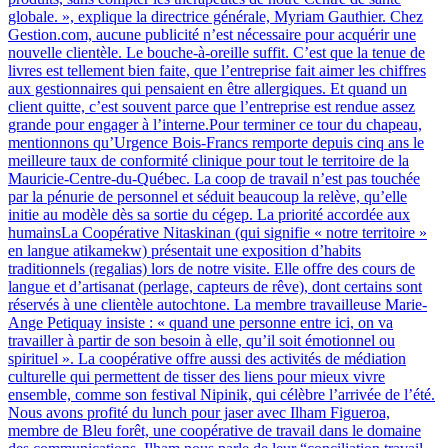
globale. », explique la directrice générale, Myriam Gauthier. Chez
Gestion.com, aucune publicité n’est nécessaire pour acquérir une
nouvelle clientèle. Le bouche-à-oreille suffit. C’est que la tenue de
livres est tellement bien faite, que l’entreprise fait aimer les chiffres
aux gestionnaires qui pensaient en être allergiques. Et quand un
client quitte, c’est souvent parce que l’entreprise est rendue assez
grande pour engager à l’interne.Pour terminer ce tour du chapeau,
mentionnons qu’Urgence Bois-Francs remporte depuis cinq ans le
meilleure taux de conformité clinique pour tout le territoire de la
Mauricie-Centre-du-Québec. La coop de travail n’est pas touchée
par la pénurie de personnel et séduit beaucoup la relève, qu’elle
initie au modèle dès sa sortie du cégep. La priorité accordée aux
humainsLa Coopérative Nitaskinan (qui signifie « notre territoire »
en langue atikamekw) présentait une exposition d’habits
traditionnels (regalias) lors de notre visite. Elle offre des cours de
langue et d’artisanat (perlage, capteurs de rêve), dont certains sont
réservés à une clientèle autochtone. La membre travailleuse Marie-
Ange Petiquay insiste : « quand une personne entre ici, on va
travailler à partir de son besoin à elle, qu’il soit émotionnel ou
spirituel ». La coopérative offre aussi des activités de médiation
culturelle qui permettent de tisser des liens pour mieux vivre
ensemble, comme son festival Nipinik, qui célèbre l’arrivée de l’été.
Nous avons profité du lunch pour jaser avec Ilham Figueroa,
membre de Bleu forêt, une coopérative de travail dans le domaine