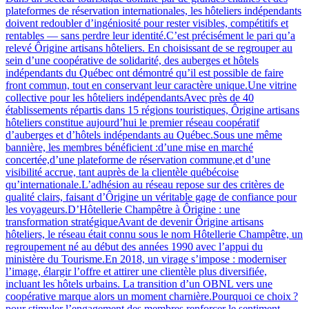
plateformes de réservation internationales, les hôteliers indépendants
doivent redoubler d’ingéniosité pour rester visibles, compétitifs et
rentables — sans perdre leur identité.C’est précisément le pari qu’a
relevé Ôrigine artisans hôteliers. En choisissant de se regrouper au
sein d’une coopérative de solidarité, des auberges et hôtels
indépendants du Québec ont démontré qu’il est possible de faire
front commun, tout en conservant leur caractère unique.Une vitrine
collective pour les hôteliers indépendantsAvec près de 40
établissements répartis dans 15 régions touristiques, Ôrigine artisans
hôteliers constitue aujourd’hui le premier réseau coopératif
d’auberges et d’hôtels indépendants au Québec.Sous une même
bannière, les membres bénéficient :d’une mise en marché
concertée,d’une plateforme de réservation commune,et d’une
visibilité accrue, tant auprès de la clientèle québécoise
qu’internationale.L’adhésion au réseau repose sur des critères de
qualité clairs, faisant d’Ôrigine un véritable gage de confiance pour
les voyageurs.D’Hôtellerie Champêtre à Ôrigine : une
transformation stratégiqueAvant de devenir Ôrigine artisans
hôteliers, le réseau était connu sous le nom Hôtellerie Champêtre, un
regroupement né au début des années 1990 avec l’appui du
ministère du Tourisme.En 2018, un virage s’impose : moderniser
l’image, élargir l’offre et attirer une clientèle plus diversifiée,
incluant les hôtels urbains. La transition d’un OBNL vers une
coopérative marque alors un moment charnière.Pourquoi ce choix ?
pour stimuler l’engagement des membres,renforcer le sentiment