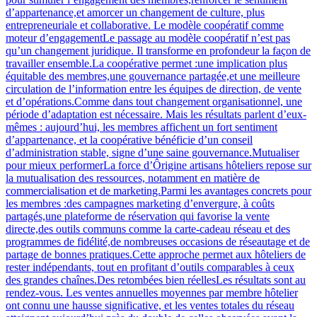
d’appartenance,et amorcer un changement de culture, plus
entrepreneuriale et collaborative. Le modèle coopératif comme
moteur d’engagementLe passage au modèle coopératif n’est pas
qu’un changement juridique. Il transforme en profondeur la façon de
travailler ensemble.La coopérative permet :une implication plus
équitable des membres,une gouvernance partagée,et une meilleure
circulation de l’information entre les équipes de direction, de vente
et d’opérations.Comme dans tout changement organisationnel, une
période d’adaptation est nécessaire. Mais les résultats parlent d’eux-
mêmes : aujourd’hui, les membres affichent un fort sentiment
d’appartenance, et la coopérative bénéficie d’un conseil
d’administration stable, signe d’une saine gouvernance.Mutualiser
pour mieux performerLa force d’Ôrigine artisans hôteliers repose sur
la mutualisation des ressources, notamment en matière de
commercialisation et de marketing.Parmi les avantages concrets pour
les membres :des campagnes marketing d’envergure, à coûts
partagés,une plateforme de réservation qui favorise la vente
directe,des outils communs comme la carte-cadeau réseau et des
programmes de fidélité,de nombreuses occasions de réseautage et de
partage de bonnes pratiques.Cette approche permet aux hôteliers de
rester indépendants, tout en profitant d’outils comparables à ceux
des grandes chaînes.Des retombées bien réellesLes résultats sont au
rendez-vous. Les ventes annuelles moyennes par membre hôtelier
ont connu une hausse significative, et les ventes totales du réseau