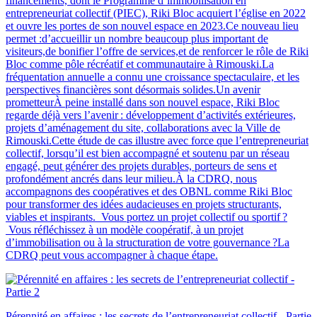
financements, dont le Programme d’immobilisation en
entrepreneuriat collectif (PIEC), Riki Bloc acquiert l’église en 2022
et ouvre les portes de son nouvel espace en 2023.Ce nouveau lieu
permet :d’accueillir un nombre beaucoup plus important de
visiteurs,de bonifier l’offre de services,et de renforcer le rôle de Riki
Bloc comme pôle récréatif et communautaire à Rimouski.La
fréquentation annuelle a connu une croissance spectaculaire, et les
perspectives financières sont désormais solides.Un avenir
prometteurÀ peine installé dans son nouvel espace, Riki Bloc
regarde déjà vers l’avenir : développement d’activités extérieures,
projets d’aménagement du site, collaborations avec la Ville de
Rimouski.Cette étude de cas illustre avec force que l’entrepreneuriat
collectif, lorsqu’il est bien accompagné et soutenu par un réseau
engagé, peut générer des projets durables, porteurs de sens et
profondément ancrés dans leur milieu.À la CDRQ, nous
accompagnons des coopératives et des OBNL comme Riki Bloc
pour transformer des idées audacieuses en projets structurants,
viables et inspirants. Vous portez un projet collectif ou sportif ?
Vous réfléchissez à un modèle coopératif, à un projet
d’immobilisation ou à la structuration de votre gouvernance ?La
CDRQ peut vous accompagner à chaque étape.
Pérennité en affaires : les secrets de l’entrepreneuriat collectif - Partie