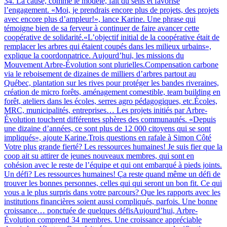
34. La cause, comme le modèle, fait du sens et favorise
l’engagement. «Moi, je prendrais encore plus de projets, des projets
avec encore plus d’ampleur!», lance Karine. Une phrase qui
témoigne bien de sa ferveur à continuer de faire avancer cette
coopérative de solidarité.«L’objectif initial de la coopérative était de
remplacer les arbres qui étaient coupés dans les milieux urbains»,
explique la coordonnatrice. Aujourd’hui, les missions du
Mouvement Arbre-Évolution sont plurielles.Compensation carbone
via le reboisement de dizaines de milliers d’arbres partout au
Québec, plantation sur les rives pour protéger les bandes riveraines,
création de micro forêts, aménagement comestible, team building en
forêt, ateliers dans les écoles, serres agro pédagogiques, etc.Écoles,
MRC, municipalités, entreprises… Les projets initiés par Arbre-
Évolution touchent différentes sphères des communautés. «Depuis
une dizaine d’années, ce sont plus de 12 000 citoyens qui se sont
impliqués», ajoute Karine.Trois questions en rafale à Simon Côté
Votre plus grande fierté? Les ressources humaines! Je suis fier que la
coop ait su attirer de jeunes nouveaux membres, qui sont en
cohésion avec le reste de l’équipe et qui ont embarqué à pieds joints.
Un défi? Les ressources humaines! Ça reste quand même un défi de
trouver les bonnes personnes, celles qui qui seront un bon fit. Ce qui
vous a le plus surpris dans votre parcours? Que les rapports avec les
institutions financières soient aussi compliqués, parfois. Une bonne
croissance… ponctuée de quelques défisAujourd’hui, Arbre-
Évolution comprend 34 membres. Une croissance appréciable