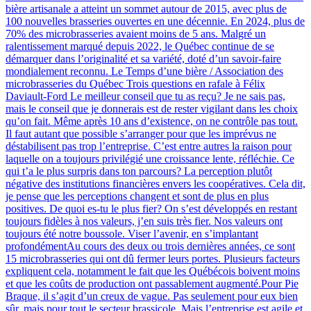
bière artisanale a atteint un sommet autour de 2015, avec plus de
100 nouvelles brasseries ouvertes en une décennie. En 2024, plus de
70% des microbrasseries avaient moins de 5 ans. Malgré un
ralentissement marqué depuis 2022, le Québec continue de se
démarquer dans l’originalité et sa variété, doté d’un savoir-faire
mondialement reconnu. Le Temps d’une bière / Association des
microbrasseries du Québec Trois questions en rafale à Félix
Daviault-Ford Le meilleur conseil que tu as reçu? Je ne sais pas,
mais le conseil que je donnerais est de rester vigilant dans les choix
qu’on fait. Même après 10 ans d’existence, on ne contrôle pas tout.
Il faut autant que possible s’arranger pour que les imprévus ne
déstabilisent pas trop l’entreprise. C’est entre autres la raison pour
laquelle on a toujours privilégié une croissance lente, réfléchie. Ce
qui t’a le plus surpris dans ton parcours? La perception plutôt
négative des institutions financières envers les coopératives. Cela dit,
je pense que les perceptions changent et sont de plus en plus
positives. De quoi es-tu le plus fier? On s’est développés en restant
toujours fidèles à nos valeurs, j’en suis très fier. Nos valeurs ont
toujours été notre boussole. Viser l’avenir, en s’implantant
profondémentAu cours des deux ou trois dernières années, ce sont
15 microbrasseries qui ont dû fermer leurs portes. Plusieurs facteurs
expliquent cela, notamment le fait que les Québécois boivent moins
et que les coûts de production ont passablement augmenté.Pour Pie
Braque, il s’agit d’un creux de vague. Pas seulement pour eux bien
sûr, mais pour tout le secteur brassicole. Mais l’entreprise est agile et