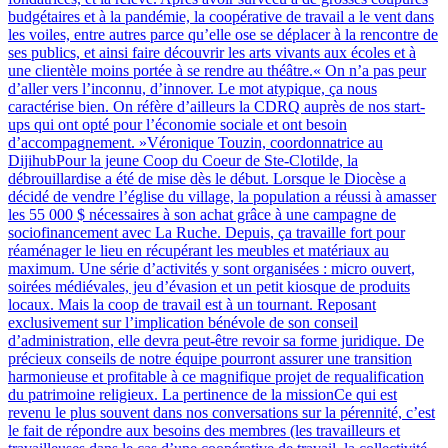
budgétaires et à la pandémie, la coopérative de travail a le vent dans
les voiles, entre autres parce qu’elle ose se déplacer à la rencontre de
ses publics, et ainsi faire découvrir les arts vivants aux écoles et à
une clientèle moins portée à se rendre au théâtre.« On n’a pas peur
d’aller vers l’inconnu, d’innover. Le mot atypique, ça nous
caractérise bien. On réfère d’ailleurs la CDRQ auprès de nos start-
ups qui ont opté pour l’économie sociale et ont besoin
d’accompagnement. »Véronique Touzin, coordonnatrice au
DijihubPour la jeune Coop du Coeur de Ste-Clotilde, la
débrouillardise a été de mise dès le début. Lorsque le Diocèse a
décidé de vendre l’église du village, la population a réussi à amasser
les 55 000 $ nécessaires à son achat grâce à une campagne de
sociofinancement avec La Ruche. Depuis, ça travaille fort pour
réaménager le lieu en récupérant les meubles et matériaux au
maximum. Une série d’activités y sont organisées : micro ouvert,
soirées médiévales, jeu d’évasion et un petit kiosque de produits
locaux. Mais la coop de travail est à un tournant. Reposant
exclusivement sur l’implication bénévole de son conseil
d’administration, elle devra peut-être revoir sa forme juridique. De
précieux conseils de notre équipe pourront assurer une transition
harmonieuse et profitable à ce magnifique projet de requalification
du patrimoine religieux. La pertinence de la missionCe qui est
revenu le plus souvent dans nos conversations sur la pérennité, c’est
le fait de répondre aux besoins des membres (les travailleurs et