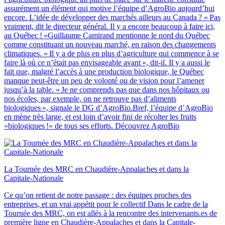
assurément un élément qui motive l’équipe d’AgroBio aujourd’hui
encore. L’idée de développer des marchés ailleurs au Canada ? « Pas
vraiment, dit le directeur général. Il y a encore beaucoup à faire ici,
au Québec ! »Guillaume Camirand mentionne le nord du Québec
comme constituant un nouveau marché, en raison des changements
climatiques. « Il y a de plus en plus d’agriculture qui commence à se
faire là où ce n’était pas envisageable avant », dit-il. Il y a aussi le
fait que, malgré l’accès à une production biologique, le Québec
manque peut-être un peu de volonté ou de vision pour l’amener
jusqu’à la table. « Je ne comprends pas que dans nos hôpitaux ou
nos écoles, par exemple, on ne retrouve pas d’aliments
biologiques », signale le DG d’AgroBio.Bref, l’équipe d’AgroBio
en mène très large, et est loin d’avoir fini de récolter les fruits
«biologiques !» de tous ses efforts. Découvrez AgroBio
La Tournée des MRC en Chaudière‑Appalaches et dans la
Capitale‑Nationale
Ce qu’on retient de notre passage : des équipes proches des
entreprises, et un vrai appétit pour le collectif Dans le cadre de la
Tournée des MRC, on est allés à la rencontre des intervenants.es de
première ligne en Chaudière-Appalaches et dans la Capitale-