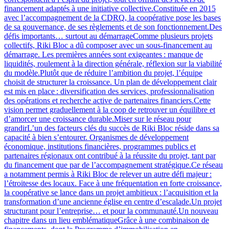
financement adaptés à une initiative collective.Constituée en 2015
avec l’accompagnement de la CDRQ, la coopérative pose les bases
de sa gouvernance, de ses règlements et de son fonctionnement.Des
défis importants… surtout au démarrageComme plusieurs projets
collectifs, Riki Bloc a dû composer avec un sous-financement au
démarrage. Les premières années sont exigeantes : manque de
liquidités, roulement à la direction générale, réflexion sur la viabilité
du modèle.Plutôt que de réduire l’ambition du projet, l’équipe
choisit de structurer la croissance. Un plan de développement clair
est mis en place : diversification des services, professionnalisation
des opérations et recherche active de partenaires financiers.Cette
vision permet graduellement à la coop de retrouver un équilibre et
d’amorcer une croissance durable.Miser sur le réseau pour
grandirL’un des facteurs clés du succès de Riki Bloc réside dans sa
capacité à bien s’entourer. Organismes de développement
économique, institutions financières, programmes publics et
partenaires régionaux ont contribué à la réussite du projet, tant par
du financement que par de l’accompagnement stratégique.Ce réseau
a notamment permis à Riki Bloc de relever un autre défi majeur :
l’étroitesse des locaux. Face à une fréquentation en forte croissance,
la coopérative se lance dans un projet ambitieux : l’acquisition et la
transformation d’une ancienne église en centre d’escalade.Un projet
structurant pour l’entreprise… et pour la communauté.Un nouveau
chapitre dans un lieu emblématiqueGrâce à une combinaison de