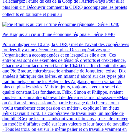
Téléchargez l'étude de cas de la Coop de l'Arrière-Pays Pour aller
plus loin 👉 Découvrir comment la CDRQ accompagne les projets
collectifs en tourisme et plein air
Pie Braque: au cœur d’une économie régionale - Série 10/40
Pour souligner ses 10 ans, la CDRQ met de l’avant des coopératives
fondées il y a une décennie ou plus. Des coopératives que
l’organisation a accompagnées et en lesquelles elle a cru. Ces
entreprises sont des exemples de ténacité, d’efforts et d’excellence.
Chacune à leur façon. Voici la série 10/40.Cela fera bientôt dix ans
que Pie Braque, microbrasserie artisanale de Jonquière, existe. Dix
années à fabriquer des bières, en misant d’abord sur des types plus
traditionnels, comme les Belge et les Anglaise, puis en variant de
plus en plus les styles. Mais toujours, toujours, avec un souci de
qualité constant.Les fondateurs, Félix, Simon et Philippe, avaient
tous les trois un autre job avant de démarrer la microbrasserie «Mais
on était aussi tous passionnés par le brassage de la bière et on a
voulu transformer cette passion en métier», explique l’un d’eux,
Félix Daviault-Ford. La coopérative de travailleurs, un modèle de
durabilitéCe que les trois amis ont voulu faire aussi, c’est de trouver
un modèle d’affaires collé sur leurs valeurs et leur façon de travailler.
«Tous les trois, on est sur le même palier et on travaille vraiment en