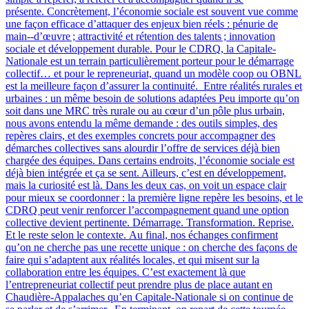
présente. Concrètement, l’économie sociale est souvent vue comme
une façon efficace d’attaquer des enjeux bien réels : pénurie de
main‑-d’œuvre ; attractivité et rétention des talents ; innovation
sociale et développement durable. Pour le CDRQ, la Capitale-
Nationale est un terrain particulièrement porteur pour le démarrage
collectif… et pour le repreneuriat, quand un modèle coop ou OBNL
est la meilleure façon d’assurer la continuité. Entre réalités rurales et
urbaines : un même besoin de solutions adaptées Peu importe qu’on
soit dans une MRC très rurale ou au cœur d’un pôle plus urbain,
nous avons entendu la même demande : des outils simples, des
repères clairs, et des exemples concrets pour accompagner des
démarches collectives sans alourdir l’offre de services déjà bien
chargée des équipes. Dans certains endroits, l’économie sociale est
déjà bien intégrée et ça se sent. Ailleurs, c’est en développement,
mais la curiosité est là. Dans les deux cas, on voit un espace clair
pour mieux se coordonner : la première ligne repère les besoins, et le
CDRQ peut venir renforcer l’accompagnement quand une option
collective devient pertinente. Démarrage. Transformation. Reprise.
Et le reste selon le contexte. Au final, nos échanges confirment
qu’on ne cherche pas une recette unique : on cherche des façons de
faire qui s’adaptent aux réalités locales, et qui misent sur la
collaboration entre les équipes. C’est exactement là que
l’entrepreneuriat collectif peut prendre plus de place autant en
Chaudière-Appalaches qu’en Capitale-Nationale si on continue de