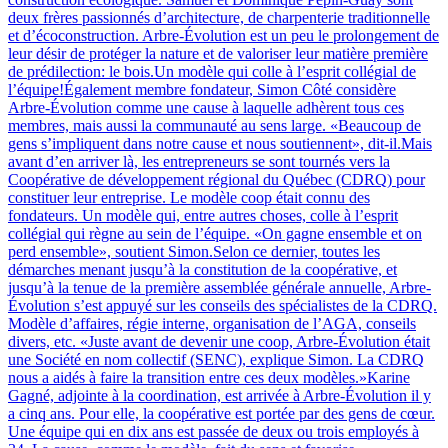
deux frères passionnés d’architecture, de charpenterie traditionnelle
et d’écoconstruction. Arbre-Évolution est un peu le prolongement de
leur désir de protéger la nature et de valoriser leur matière première
de prédilection: le bois.Un modèle qui colle à l’esprit collégial de
l’équipe!Également membre fondateur, Simon Côté considère
Arbre-Évolution comme une cause à laquelle adhèrent tous ces
membres, mais aussi la communauté au sens large. «Beaucoup de
gens s’impliquent dans notre cause et nous soutiennent», dit-il.Mais
avant d’en arriver là, les entrepreneurs se sont tournés vers la
Coopérative de développement régional du Québec (CDRQ) pour
constituer leur entreprise. Le modèle coop était connu des
fondateurs. Un modèle qui, entre autres choses, colle à l’esprit
collégial qui règne au sein de l’équipe. «On gagne ensemble et on
perd ensemble», soutient Simon.Selon ce dernier, toutes les
démarches menant jusqu’à la constitution de la coopérative, et
jusqu’à la tenue de la première assemblée générale annuelle, Arbre-
Évolution s’est appuyé sur les conseils des spécialistes de la CDRQ.
Modèle d’affaires, régie interne, organisation de l’AGA, conseils
divers, etc. «Juste avant de devenir une coop, Arbre-Évolution était
une Société en nom collectif (SENC), explique Simon. La CDRQ
nous a aidés à faire la transition entre ces deux modèles.»Karine
Gagné, adjointe à la coordination, est arrivée à Arbre-Évolution il y
a cinq ans. Pour elle, la coopérative est portée par des gens de cœur.
Une équipe qui en dix ans est passée de deux ou trois employés à