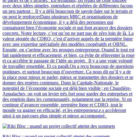
se parler et de s’arrimer. En terminant, on repart de cette tournée
avec deux idées simples, entendues et répétées de différentes façons
un peu partout : Il y a déjà beaucoup de savoir-faire sur le terrain et
on peut le renforcerDans plusieurs MRC et organisations de
développement économique, il y a déjà des personnes qui
connaissent bien l’économie sociale et qui font avancer des dossiers
concrets. Notre lecture, c’est qu’on ne part pas de zéro loin de là. La
valeur ajoutée du CDRQ, c’est d’arriver auprès de la première ligne
avec une expertise spécialisée des modèles coopératifs et OBNL.
Ensuite, on s’arrime avec les groupes entrepreneur. Quand le tout est
fait rapidement et efficacement, et bien, ça évite de réinventer la roue
et ça accélère le passage de l’idée au projet. Il y a une vraie volonté
de travailler ensemble. Et ça paraît.On a reçu beaucoup de questions
pratiques, et surtout beaucoup d’ouverture. Ça nous dit qu’il y a de
la place pour mieux se parler, mieux se transmettre des dossiers et se
donner des repères communs. Dans la Capitale-Nationale, le
potentiel de l’économie sociale est déjà bien visible ; en Chaudière-
Appalaches, on voit un levier très fort pour garder des entreprises et
des emplois dans les communautés, notamment par la reprise. Si on
continue d’avancer ensemble, première ligne et CDRQ, tout le
monde va gagner en efficacité, et les entrepreneur.e.s accèderont
ainsi à un parcours plus simple et mieux accompagné.
Riki Bloc : quand un projet collectif atteint des sommets