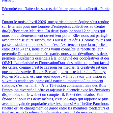
Pérennité en affaire : les secrets de l’entrepreneuriat collectif - Partie
1
Durant le mois d’avril 2026, une partie de notre équipe s’est rendue
sur le terrain pour une tournée d’entreprises collectives au Centre-
du-Québec et en Mauricie. En deux jours, ce sont 12 équipes qui
nous ont chaleureusement ouvert leur porte. Elles nous ont partagé
avec franchise leurs succès, mais aussi leurs défis. Comme toutes ont
passé le stade critique des 5 années d’existence et que la majorité a
entre 20 et 50 ans, nous avons voulu connaître la recette de leur
pérennité.Dans cette première partie, nous vous dévoilons les deux
premiers ingrédients essentiels à la longévité des coopératives et des
OBNL.La créativité et l’innovationDans des milieux qui font face à
des crises, comme c’est le cas pour les médias, la créativité est une
question de survie. Robert Bernard, journaliste à la radio Country
Pop en Mauricie, est sans équivoque : « Il faut avoir une vision et
suivre les tendances, parce qu’à partir du moment où on devient
statique, c’est terminé. » À la Télévision communautaire des Bois-
Francs, on diversifie l’offre et rajeunit la clientèle avec les émissions
disponibles sur le web et un compte TikTok et des balados. Fait
étonnant : pour ces deux médias, c’est le Bingo qui rapporte le plus,
avec un regain de popularité chez les jeunes! Au Théâtre Parminou,
l’heure est au changement de garde entre les membres fondateurs et
fondatrices, et la relève. Après avoir survécu à de grosses coupures