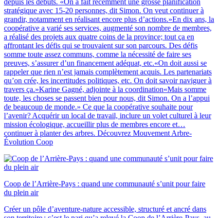
depuis les débuts. «On a fait récemment une grosse planification
stratégique avec 15-20 personnes, dit Simon. On veut continuer à
grandir, notamment en réalisant encore plus d’actions.»En dix ans, la
coopérative a varié ses services, augmenté son nombre de membres,
a réalisé des projets aux quatre coins de la province; tout ça en
affrontant les défis qui se trouvaient sur son parcours. Des défis
somme toute assez communs, comme la nécessité de faire ses
preuves, s’assurer d’un financement adéquat, etc.«On doit aussi se
rappeler que rien n’est jamais complètement acquis. Les partenariats
qu’on crée, les incertitudes politiques, etc. On doit savoir naviguer à
travers ça.»Karine Gagné, adjointe à la coordination«Mais somme
toute, les choses se passent bien pour nous, dit Simon. On a l’appui
de beaucoup de monde.» Ce que la coopérative souhaite pour
l’avenir? Acquérir un local de travail, inclure un volet culturel à leur
mission écologique, accueillir plus de membres encore et…
continuer à planter des arbres. Découvrez Mouvement Arbre-
Évolution Coop
Coop de l’Arrière-Pays : quand une communauté s’unit pour faire
du plein air
Créer un pôle d’aventure-nature accessible, structuré et ancré dans
son territoire : c’est le pari qu’a relevé la Coop de l’Arrière-Pays, au