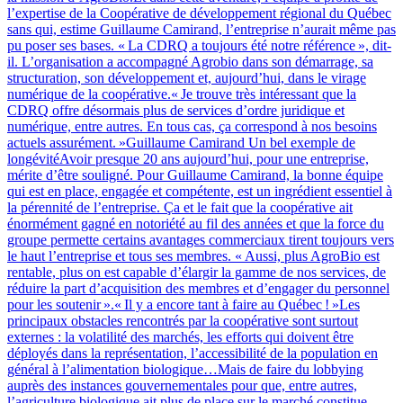
l’expertise de la Coopérative de développement régional du Québec
sans qui, estime Guillaume Camirand, l’entreprise n’aurait même pas
pu poser ses bases. « La CDRQ a toujours été notre référence », dit-
il. L’organisation a accompagné Agrobio dans son démarrage, sa
structuration, son développement et, aujourd’hui, dans le virage
numérique de la coopérative.« Je trouve très intéressant que la
CDRQ offre désormais plus de services d’ordre juridique et
numérique, entre autres. En tous cas, ça correspond à nos besoins
actuels assurément. »Guillaume Camirand Un bel exemple de
longévitéAvoir presque 20 ans aujourd’hui, pour une entreprise,
mérite d’être souligné. Pour Guillaume Camirand, la bonne équipe
qui est en place, engagée et compétente, est un ingrédient essentiel à
la pérennité de l’entreprise. Ça et le fait que la coopérative ait
énormément gagné en notoriété au fil des années et que la force du
groupe permette certains avantages commerciaux tirent toujours vers
le haut l’entreprise et tous ses membres. « Aussi, plus AgroBio est
rentable, plus on est capable d’élargir la gamme de nos services, de
réduire la part d’acquisition des membres et d’engager du personnel
pour les soutenir ».« Il y a encore tant à faire au Québec ! »Les
principaux obstacles rencontrés par la coopérative sont surtout
externes : la volatilité des marchés, les efforts qui doivent être
déployés dans la représentation, l’accessibilité de la population en
général à l’alimentation biologique…Mais de faire du lobbying
auprès des instances gouvernementales pour que, entre autres,
l’agriculture biologique ait plus de place sur le marché constitue