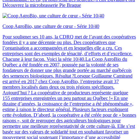
Découvrez la microbrasserie Pie Braque
Coop AgroBio, une culture de cœur - Série 10/40
Pour souligner ses 10 ans, la CDRQ met de l’avant des coopératives
fondées il y a une décennie ou plus. Des coopératives que
l’organisation a accompagnées et en lesquelles elle a cru. Ces
entreprises sont des exemples de ténacité, d’efforts et d’excellence.
Chacune à leur façon. Voici la série 10/40.La Coop AgroBio du
Québec a été fondée en 2007, poussée par la volonté de ses
fondateurs de donner une plus grande portée au marché québécois
des semences biologiques. Résultat ?Lorsque Guillaume Camirand
est arrivé en 2017 chez Coop AgroBio, l’entreprise avait 37
membres localisés dans deux ou trois régions spécifiques.
Aujourd’hui ? La coopérative de producteurs représente quelque
155 entreprises enregistrées un peu partout au Québec !« En une
dizaine d’années, la croissance de l’entreprise a été phénoménale »,
estime à raison le directeur général. Plusieurs facteurs expliquent
cette évolution. D’abord, la coopérative a été créée pour de « bonnes
raisons », soit de regrouper des agriculteurs biologiques pour
permettre une meilleure représentativité de cette culture-là. Elle s’est
basée sur des valeurs de solidarité tout en souhaitant favoriser un
mouvement social soutenant l’importance d’une accessibilité