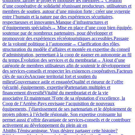
solutionsClarifier le projet et mobiliser les membres→ Création
d’une coopérative de solidarité réunissant producteurs, utilisateurs et
membres de soutien, autour d’une mission forte : créer une synergie
entre l’humain et la nature par des expériences sécuritaires,
respectueuses et innovantes.Manque d’infrastructures et
d’équipements spécialisés→ Mise en place d’une coop bien équipée,
soutenue par de nombreux partenaires, pour développer et
promouvoir des expériences récréotouristiques accessibles.Passage
de la volonté politique à l’autonomie→ Clarification des rôles,
structuration du modèle d’affaires et montée en expertise du conseil
d’administration, permettant à la coop de gagner en autonomie au fil
du temps.Évolution des services et du membrariat→ Ajout d’une
catégorie de membres utilisateurs afin de soutenir le développement
des services‑conseils et respecter les exigences coopératives.Facteurs
clés de succèsAncrage territorial fort et soutien du
milieuGouvernance agile et engagéeQualité et rigueur de l’offre
(sécurité, équipements, expertise)Partenariats multiples et
financement diversifiéVitalité du membrariat et de la vie
associative Et maintenant ?Forte de sa réputation d’excellence, la
Coop de l’Arrière-Pays envisage l’acquisition de nouveaux
équipements, l’élargissement de ses partenariats et le déploiement de
projets pilotes à l’échelle régionale. Son expertise croissante lui
permet aussi d’offrir davantage de services‑conseils et de contribuer
activement au développement du plein air en
Abitibi‑Témiscamingue. Vous désirez partager cette histoire?