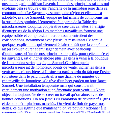
pose un regard positif sur l’avenir. L’une des principales raisons qui
explique cela se trouve dans l’ancrage de la microbrasserie dans sa
communauté. «Le Saguenay est une petite région et elle nous a
adopté!», avance Samuel.L’équipe ne fait jamais de compromis sur
la qualité des produits.L’entreprise fait partie de la Table des
microbrasseries Coop.La coopérative crée des canettes à l’effigie
d’entreprises de la région.Les membres travailleurs forment une
équipe solide et complice.La microbrasserie entretient des
collaborations, notamment avec plusieurs restaurants.Ce sont là
quelques explications qui viennent éclairer le fait que la coopérative
ait pu évoluer, durer et envisager demain avec beaucoup
d’optimisme. «L’un de nos principaux objectifs, pour cette année et
les suivantes, est d’inciter encore plus les gens à venir à la boutique
de la microbrasserie», explique Samuel.Car bien que la
microbrasserie ait de nombreux points de vente, inciter les gens à
venir acheter leurs bières à l’usine est parfois ardu du fait que l’usine
soit située dans le parc industriel, à une dizaine de minutes du
centre-ville de Jonquière. «Je rêve d’un beer garden un jour, lance
Samuel. Une installation temporaire mais qui constituerait
certainement une motivation supplémentaire pour venir!» «Notre
objectif a toujours été de se créer un travail qu’on aime, avec de
bonnes conditions. On n’a jamais eu l’ambition de devenir très gros
et de conquérir plusieurs marchés. On vient de finir de payer nos
dettes, ce qui signifie que maintenant, on va pouvoir redonner à la
communauté. Et ça, ça nous rend très heureux.»Félix Daviault-Ford