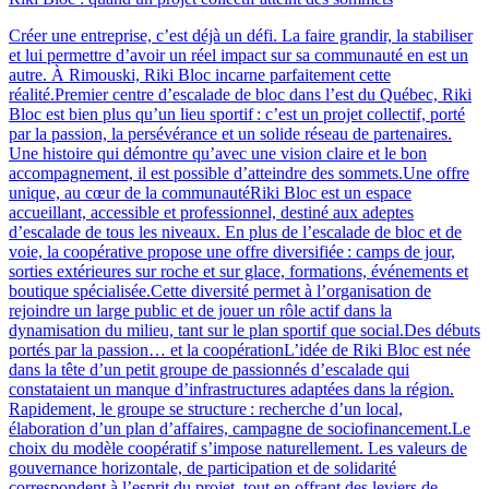
Créer une entreprise, c’est déjà un défi. La faire grandir, la stabiliser
et lui permettre d’avoir un réel impact sur sa communauté en est un
autre. À Rimouski, Riki Bloc incarne parfaitement cette
réalité.Premier centre d’escalade de bloc dans l’est du Québec, Riki
Bloc est bien plus qu’un lieu sportif : c’est un projet collectif, porté
par la passion, la persévérance et un solide réseau de partenaires.
Une histoire qui démontre qu’avec une vision claire et le bon
accompagnement, il est possible d’atteindre des sommets.Une offre
unique, au cœur de la communautéRiki Bloc est un espace
accueillant, accessible et professionnel, destiné aux adeptes
d’escalade de tous les niveaux. En plus de l’escalade de bloc et de
voie, la coopérative propose une offre diversifiée : camps de jour,
sorties extérieures sur roche et sur glace, formations, événements et
boutique spécialisée.Cette diversité permet à l’organisation de
rejoindre un large public et de jouer un rôle actif dans la
dynamisation du milieu, tant sur le plan sportif que social.Des débuts
portés par la passion… et la coopérationL’idée de Riki Bloc est née
dans la tête d’un petit groupe de passionnés d’escalade qui
constataient un manque d’infrastructures adaptées dans la région.
Rapidement, le groupe se structure : recherche d’un local,
élaboration d’un plan d’affaires, campagne de sociofinancement.Le
choix du modèle coopératif s’impose naturellement. Les valeurs de
gouvernance horizontale, de participation et de solidarité
correspondent à l’esprit du projet, tout en offrant des leviers de