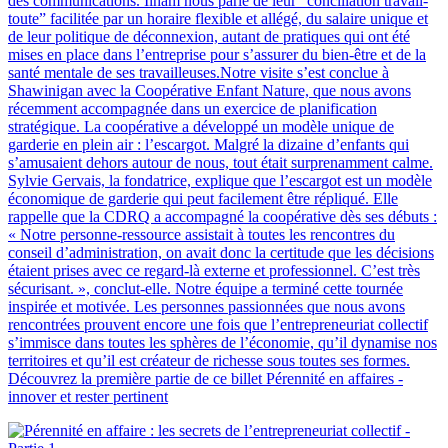
des communications. Ilham nous parle de leur “conciliation travail-
toute” facilitée par un horaire flexible et allégé, du salaire unique et
de leur politique de déconnexion, autant de pratiques qui ont été
mises en place dans l’entreprise pour s’assurer du bien-être et de la
santé mentale de ses travailleuses.Notre visite s’est conclue à
Shawinigan avec la Coopérative Enfant Nature, que nous avons
récemment accompagnée dans un exercice de planification
stratégique. La coopérative a développé un modèle unique de
garderie en plein air : l’escargot. Malgré la dizaine d’enfants qui
s’amusaient dehors autour de nous, tout était surprenamment calme.
Sylvie Gervais, la fondatrice, explique que l’escargot est un modèle
économique de garderie qui peut facilement être répliqué. Elle
rappelle que la CDRQ a accompagné la coopérative dès ses débuts :
« Notre personne-ressource assistait à toutes les rencontres du
conseil d’administration, on avait donc la certitude que les décisions
étaient prises avec ce regard-là externe et professionnel. C’est très
sécurisant. », conclut-elle. Notre équipe a terminé cette tournée
inspirée et motivée. Les personnes passionnées que nous avons
rencontrées prouvent encore une fois que l’entrepreneuriat collectif
s’immisce dans toutes les sphères de l’économie, qu’il dynamise nos
territoires et qu’il est créateur de richesse sous toutes ses formes.
Découvrez la première partie de ce billet Pérennité en affaires -
innover et rester pertinent