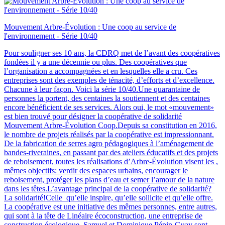
Mouvement Arbre-Évolution : Une coop au service de
l'environnement - Série 10/40
Pour souligner ses 10 ans, la CDRQ met de l’avant des coopératives
fondées il y a une décennie ou plus. Des coopératives que
l’organisation a accompagnées et en lesquelles elle a cru. Ces
entreprises sont des exemples de ténacité, d’efforts et d’excellence.
Chacune à leur façon. Voici la série 10/40.Une quarantaine de
personnes la portent, des centaines la soutiennent et des centaines
encore bénéficient de ses services. Alors oui, le mot «mouvement»
est bien trouvé pour désigner la coopérative de solidarité
Mouvement Arbre-Évolution Coop.Depuis sa constitution en 2016,
le nombre de projets réalisés par la coopérative est impressionnant.
De la fabrication de serres agro pédagogiques à l’aménagement de
bandes-riveraines, en passant par des ateliers éducatifs et des projets
de reboisement, toutes les réalisations d’Arbre-Évolution visent les ,
mêmes objectifs: verdir des espaces urbains, encourager le
reboisement, protéger les plans d’eau et semer l’amour de la nature
dans les têtes.L’avantage principal de la coopérative de solidarité?
La solidarité!Celle qu’elle inspire, qu’elle sollicite et qu’elle offre.
La coopérative est une initiative des mêmes personnes, entre autres,
qui sont à la tête de Linéaire écoconstruction, une entreprise de
construction écologique. Samuel et Dominique Pépin-Guay sont