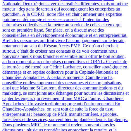
Nationale. Deux régions avec des réalités différentes, mais un même
moteur : des gens de terrain qui accompagnent les entreprises au
quotidien. À la CDRQ, notre rôle est clair : amener une expertise
pointue en démarrage et services-conseils à l’intention des
entreprises collectives et la mettre au service de celles et ceux qui
sont en première ligne. Sur place, on a discuté avec des
conseiller.ère.s en développement économique et en entrepreneuriat.
Bref : les personnes qui font vivre l’accompagnement sur le terrain,
notamment au sein du Réseau Accès PME. Ce qu’on cherchait
surtout, c’était de croiser nos constats et de voir comment nous
pouvions mieux nous brancher ensemble pour offrir le bon soutien,
au bon moment, aux entreprises coopératives et OBNL. Ce volet de
la tournée a été mené par Cédric Lachance, conseiller stratégique en
démarrage et en reprise collective pour la Capitale-Nationale et
Chaudière-Appalaches. À certains moments, Camille Fuchs,
conseillère en développement des personnes et des organisations,
ainsi que Maxime St Laurent, directeur des communications et du
marketing, se sont joints aux échanges pour nourrir les discussions et
capter les enjeux qui reviennent d’une MRC à l’autre. Chaudière-
Appalaches : Un vaste territoire regorgeant d’entrepreneuriat En
Chaudière-Appalaches, on sent tout de suite la force du tissu
entrepreneurial : beaucoup de PME manufacturières, agricoles,
forestières et de services, souvent bien implantées depuis longtemps.
Dans plusieurs MRC, le repreneuriat revient souvent dans les
discussions : plusieurs propriétaires approchent la retraite, et la