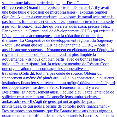
senti comme faisant partie de la gang.» Des débuts…
effervescents!«Quand l’entreprise a été fondée en 2017, il y avait
une belle bulle d’éclosion de microbrasseries», explique Samuel
Giguère. Ajoutez à cette tendance, la volonté, le travail acharné et la
passion des fondateurs, et vous saurez pourquoi cette microbrasserie
a pu voir le jour.«Il faut dire qu’on a été aidés aussi, précise Félix.
Par exemple, le Centre local de développement (CLD) qui existait à
l’époque nous a accompagnés pour la rédaction de notre plan
d’affaires. La Coopérative de développement régional du Saguenay
– tout juste avant que les CDR ne deviennent la CDRQ – nous a
aussi beaucoup soutenus.» Notamment en élaborant avec l’équipe la
régie interne de la coopérative, en rendant plus limpide la
gouvernance. «Ils nous ont bien partis, avec de bonnes bases»,
indique Félix. Aujourd’hui, la micro est membre de Réseau Coop,
une organisation qui accompagne les coopératives de
travailleurs.Cela dit, tout n’a pas coulé de source. Obtenir du
financement a même été plutôt ardu. «J’ai pu constater que plusieurs
institutions financières entretenaient un préjugé défavorable à l’égard
des coopératives», se désole Félix. Heureusement, il y a eu
Desjardins. Et heureusement aussi, l’équipe a eu l’excellente idée de
solliciter ceux et celles qu’elle appelle leurs ambassadeurs et
ambassadrices. «Il s’agit de gens qui ont acquis des parts
privilégiées, ce qui nous a permis de combler notre financement.»
Des membres non votants, que Pie Braque traite aux petits oignons,
notamment en leur offrant des rabais substantiels.La croissance de la