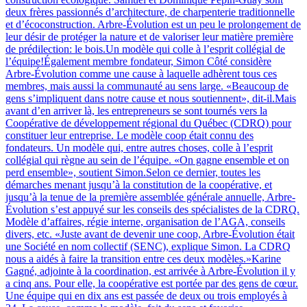
deux frères passionnés d’architecture, de charpenterie traditionnelle
et d’écoconstruction. Arbre-Évolution est un peu le prolongement de
leur désir de protéger la nature et de valoriser leur matière première
de prédilection: le bois.Un modèle qui colle à l’esprit collégial de
l’équipe!Également membre fondateur, Simon Côté considère
Arbre-Évolution comme une cause à laquelle adhèrent tous ces
membres, mais aussi la communauté au sens large. «Beaucoup de
gens s’impliquent dans notre cause et nous soutiennent», dit-il.Mais
avant d’en arriver là, les entrepreneurs se sont tournés vers la
Coopérative de développement régional du Québec (CDRQ) pour
constituer leur entreprise. Le modèle coop était connu des
fondateurs. Un modèle qui, entre autres choses, colle à l’esprit
collégial qui règne au sein de l’équipe. «On gagne ensemble et on
perd ensemble», soutient Simon.Selon ce dernier, toutes les
démarches menant jusqu’à la constitution de la coopérative, et
jusqu’à la tenue de la première assemblée générale annuelle, Arbre-
Évolution s’est appuyé sur les conseils des spécialistes de la CDRQ.
Modèle d’affaires, régie interne, organisation de l’AGA, conseils
divers, etc. «Juste avant de devenir une coop, Arbre-Évolution était
une Société en nom collectif (SENC), explique Simon. La CDRQ
nous a aidés à faire la transition entre ces deux modèles.»Karine
Gagné, adjointe à la coordination, est arrivée à Arbre-Évolution il y
a cinq ans. Pour elle, la coopérative est portée par des gens de cœur.
Une équipe qui en dix ans est passée de deux ou trois employés à