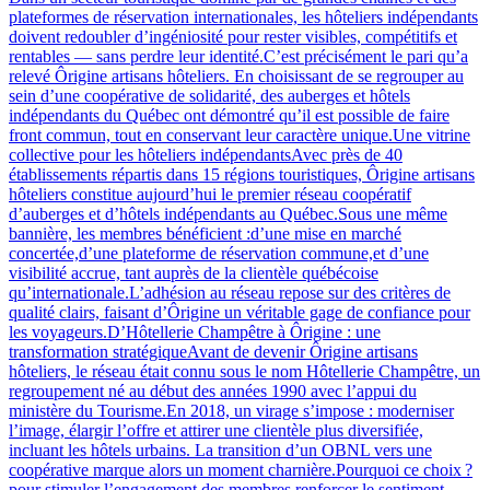
plateformes de réservation internationales, les hôteliers indépendants
doivent redoubler d’ingéniosité pour rester visibles, compétitifs et
rentables — sans perdre leur identité.C’est précisément le pari qu’a
relevé Ôrigine artisans hôteliers. En choisissant de se regrouper au
sein d’une coopérative de solidarité, des auberges et hôtels
indépendants du Québec ont démontré qu’il est possible de faire
front commun, tout en conservant leur caractère unique.Une vitrine
collective pour les hôteliers indépendantsAvec près de 40
établissements répartis dans 15 régions touristiques, Ôrigine artisans
hôteliers constitue aujourd’hui le premier réseau coopératif
d’auberges et d’hôtels indépendants au Québec.Sous une même
bannière, les membres bénéficient :d’une mise en marché
concertée,d’une plateforme de réservation commune,et d’une
visibilité accrue, tant auprès de la clientèle québécoise
qu’internationale.L’adhésion au réseau repose sur des critères de
qualité clairs, faisant d’Ôrigine un véritable gage de confiance pour
les voyageurs.D’Hôtellerie Champêtre à Ôrigine : une
transformation stratégiqueAvant de devenir Ôrigine artisans
hôteliers, le réseau était connu sous le nom Hôtellerie Champêtre, un
regroupement né au début des années 1990 avec l’appui du
ministère du Tourisme.En 2018, un virage s’impose : moderniser
l’image, élargir l’offre et attirer une clientèle plus diversifiée,
incluant les hôtels urbains. La transition d’un OBNL vers une
coopérative marque alors un moment charnière.Pourquoi ce choix ?
pour stimuler l’engagement des membres,renforcer le sentiment