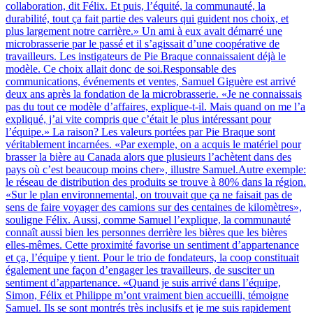
collaboration, dit Félix. Et puis, l’équité, la communauté, la
durabilité, tout ça fait partie des valeurs qui guident nos choix, et
plus largement notre carrière.» Un ami à eux avait démarré une
microbrasserie par le passé et il s’agissait d’une coopérative de
travailleurs. Les instigateurs de Pie Braque connaissaient déjà le
modèle. Ce choix allait donc de soi.Responsable des
communications, événements et ventes, Samuel Giguère est arrivé
deux ans après la fondation de la microbrasserie. «Je ne connaissais
pas du tout ce modèle d’affaires, explique-t-il. Mais quand on me l’a
expliqué, j’ai vite compris que c’était le plus intéressant pour
l’équipe.» La raison? Les valeurs portées par Pie Braque sont
véritablement incarnées. «Par exemple, on a acquis le matériel pour
brasser la bière au Canada alors que plusieurs l’achètent dans des
pays où c’est beaucoup moins cher», illustre Samuel.Autre exemple:
le réseau de distribution des produits se trouve à 80% dans la région.
«Sur le plan environnemental, on trouvait que ça ne faisait pas de
sens de faire voyager des camions sur des centaines de kilomètres»,
souligne Félix. Aussi, comme Samuel l’explique, la communauté
connaît aussi bien les personnes derrière les bières que les bières
elles-mêmes. Cette proximité favorise un sentiment d’appartenance
et ça, l’équipe y tient. Pour le trio de fondateurs, la coop constituait
également une façon d’engager les travailleurs, de susciter un
sentiment d’appartenance. «Quand je suis arrivé dans l’équipe,
Simon, Félix et Philippe m’ont vraiment bien accueilli, témoigne
Samuel. Ils se sont montrés très inclusifs et je me suis rapidement