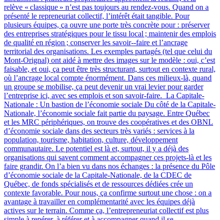
relève « classique » n’est pas toujours au rendez-vous. Quand on a
présenté le repreneuriat collectif, l’intérêt était tangible. Pour
plusieurs équipes, ça ouvre une porte très concrète pour : préserver
des entreprises stratégiques pour le tissu local ; maintenir des emplois
de qualité en région ; conserver les savoir‑-faire et l’ancrage
territorial des organisations. Les exemples partagés (tel que celui du
Mont-Orignal) ont aidé à mettre des images sur le modèle : oui, c’est
faisable, et oui, ça peut être très structurant, surtout en contexte rural,
où l’ancrage local compte énormément. Dans ces milieux-là, quand
un groupe se mobilise, ça peut devenir un vrai levier pour garder
l’entreprise ici, avec ses emplois et son savoir-faire. La Capitale-
Nationale : Un bastion de l’économie sociale Du côté de la Capitale-
Nationale, l’économie sociale fait partie du paysage. Entre Québec
et les MRC périphériques, on trouve des coopératives et des OBNL
d’économie sociale dans des secteurs très variés : services à la
population, tourisme, habitation, culture, développement
communautaire. Le potentiel est là et, surtout, il y a déjà des
organisations qui savent comment accompagner ces projets-là et les
faire grandir. On l’a bien vu dans nos échanges : la présence du Pôle
d’économie sociale de la Capitale-Nationale, de la CDEC de
Québec, de fonds spécialisés et de ressources dédiées crée un
contexte favorable. Pour nous, ça confirme surtout une chose : on a
avantage à travailler en complémentarité avec les équipes déjà
actives sur le terrain. Comme ça, l’entrepreneuriat collectif est plus
simple à repérer, à référer et à accompagner quand il se