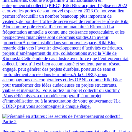
financements, dont le Programme d’immobilisation en
entrepreneuriat collectif (PIEC), Riki Bloc acquiert l’église en 2022
et ouvre les portes de son nouvel espace en 2023.Ce nouveau lieu
permet :d’accueillir un nombre beaucoup plus important de
visiteurs,de bonifier l’offre de services,et de renforcer le rôle de Riki
Bloc comme pôle récréatif et communautaire à Rimouski.La
fréquentation annuelle a connu une croissance spectaculaire, et les
perspectives financières sont désormais solides.Un avenir
prometteurÀ peine installé dans son nouvel espace, Riki Bloc
regarde déjà vers l’avenir : développement d’activités extérieures,
projets d’aménagement du site, collaborations avec la Ville de
Rimouski.Cette étude de cas illustre avec force que l’entrepreneuriat
collectif, lorsqu’il est bien accompagné et soutenu par un réseau
engagé, peut générer des projets durables, porteurs de sens et
profondément ancrés dans leur milieu.À la CDRQ, nous
accompagnons des coopératives et des OBNL comme Riki Bloc
pour transformer des idées audacieuses en projets structurants,
viables et inspirants. Vous portez un projet collectif ou sportif ?
Vous réfléchissez à un modèle coopératif, à un projet
d’immobilisation ou à la structuration de votre gouvernance ?La
CDRQ peut vous accompagner à chaque étape.
Pérennité en affaires : les secrets de l’entrepreneuriat collectif - Partie