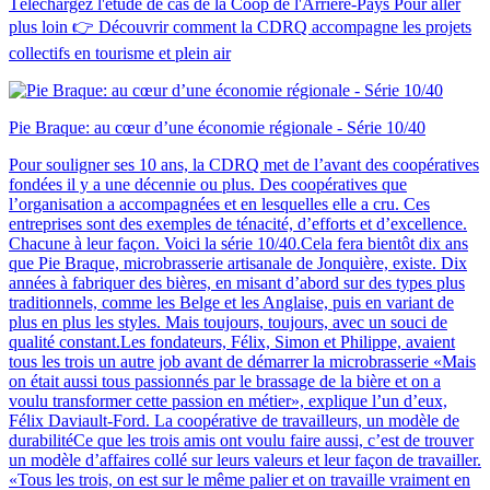
Téléchargez l'étude de cas de la Coop de l'Arrière-Pays Pour aller
plus loin 👉 Découvrir comment la CDRQ accompagne les projets
collectifs en tourisme et plein air
Pie Braque: au cœur d’une économie régionale - Série 10/40
Pour souligner ses 10 ans, la CDRQ met de l’avant des coopératives
fondées il y a une décennie ou plus. Des coopératives que
l’organisation a accompagnées et en lesquelles elle a cru. Ces
entreprises sont des exemples de ténacité, d’efforts et d’excellence.
Chacune à leur façon. Voici la série 10/40.Cela fera bientôt dix ans
que Pie Braque, microbrasserie artisanale de Jonquière, existe. Dix
années à fabriquer des bières, en misant d’abord sur des types plus
traditionnels, comme les Belge et les Anglaise, puis en variant de
plus en plus les styles. Mais toujours, toujours, avec un souci de
qualité constant.Les fondateurs, Félix, Simon et Philippe, avaient
tous les trois un autre job avant de démarrer la microbrasserie «Mais
on était aussi tous passionnés par le brassage de la bière et on a
voulu transformer cette passion en métier», explique l’un d’eux,
Félix Daviault-Ford. La coopérative de travailleurs, un modèle de
durabilitéCe que les trois amis ont voulu faire aussi, c’est de trouver
un modèle d’affaires collé sur leurs valeurs et leur façon de travailler.
«Tous les trois, on est sur le même palier et on travaille vraiment en