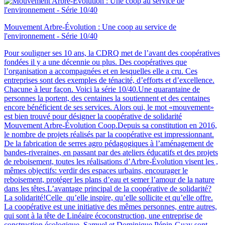
Mouvement Arbre-Évolution : Une coop au service de
l'environnement - Série 10/40
Pour souligner ses 10 ans, la CDRQ met de l’avant des coopératives
fondées il y a une décennie ou plus. Des coopératives que
l’organisation a accompagnées et en lesquelles elle a cru. Ces
entreprises sont des exemples de ténacité, d’efforts et d’excellence.
Chacune à leur façon. Voici la série 10/40.Une quarantaine de
personnes la portent, des centaines la soutiennent et des centaines
encore bénéficient de ses services. Alors oui, le mot «mouvement»
est bien trouvé pour désigner la coopérative de solidarité
Mouvement Arbre-Évolution Coop.Depuis sa constitution en 2016,
le nombre de projets réalisés par la coopérative est impressionnant.
De la fabrication de serres agro pédagogiques à l’aménagement de
bandes-riveraines, en passant par des ateliers éducatifs et des projets
de reboisement, toutes les réalisations d’Arbre-Évolution visent les ,
mêmes objectifs: verdir des espaces urbains, encourager le
reboisement, protéger les plans d’eau et semer l’amour de la nature
dans les têtes.L’avantage principal de la coopérative de solidarité?
La solidarité!Celle qu’elle inspire, qu’elle sollicite et qu’elle offre.
La coopérative est une initiative des mêmes personnes, entre autres,
qui sont à la tête de Linéaire écoconstruction, une entreprise de
construction écologique. Samuel et Dominique Pépin-Guay sont