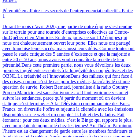
Pérennité en affaire : les secrets de l’entrepreneuriat collectif - Partie
1
Durant le mois d’avril 2026, une partie de notre équipe s’est rendue
sur le terrain pour une tournée d’entreprises collectives au Centre-
du-Québec et en Mauricie. En deux jours, ce sont 12 équipes qui
nous ont chaleureusement ouvert leur porte. Elles nous ont partagé
avec franchise leurs succès, mais aussi leurs défis. Comme toutes ont
passé le stade critique des 5 années d’existence et que la majorité a
entre 20 et 50 ans, nous avons voulu connaître la recette de leur
pérennité.Dans cette première partie, nous vous dévoilons les deux
premiers ingrédients essentiels à la longévité des coopératives et des
OBNL.La créativité et l’innovationDans des milieux qui font face à
des crises, comme c’est le cas pour les médias, la créativité est une
question de survie. Robert Bernard, journaliste à la radio Country
Pop en Mauricie, est sans équivoque : « Il faut avoir une vision et
suivre les tendances, parce qu’à partir du moment où on devient
statique, c’est terminé. » À la Télévision communautaire des Bois-
Francs, on diversifie l’offre et rajeunit la clientèle avec les émissions
disponibles sur le web et un compte TikTok et des balados. Fait
étonnant : pour ces deux médias, c’est le Bingo qui rapporte le plus,
avec un regain de popularité chez les jeunes! Au Théâtre Parminou,
l’heure est au changement de garde entre les membres fondateurs et
fondatrices, et la relève. Après avoir survécu à de grosses coupures