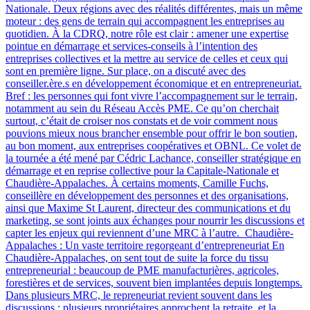
Nationale. Deux régions avec des réalités différentes, mais un même
moteur : des gens de terrain qui accompagnent les entreprises au
quotidien. À la CDRQ, notre rôle est clair : amener une expertise
pointue en démarrage et services-conseils à l’intention des
entreprises collectives et la mettre au service de celles et ceux qui
sont en première ligne. Sur place, on a discuté avec des
conseiller.ère.s en développement économique et en entrepreneuriat.
Bref : les personnes qui font vivre l’accompagnement sur le terrain,
notamment au sein du Réseau Accès PME. Ce qu’on cherchait
surtout, c’était de croiser nos constats et de voir comment nous
pouvions mieux nous brancher ensemble pour offrir le bon soutien,
au bon moment, aux entreprises coopératives et OBNL. Ce volet de
la tournée a été mené par Cédric Lachance, conseiller stratégique en
démarrage et en reprise collective pour la Capitale-Nationale et
Chaudière-Appalaches. À certains moments, Camille Fuchs,
conseillère en développement des personnes et des organisations,
ainsi que Maxime St Laurent, directeur des communications et du
marketing, se sont joints aux échanges pour nourrir les discussions et
capter les enjeux qui reviennent d’une MRC à l’autre. Chaudière-
Appalaches : Un vaste territoire regorgeant d’entrepreneuriat En
Chaudière-Appalaches, on sent tout de suite la force du tissu
entrepreneurial : beaucoup de PME manufacturières, agricoles,
forestières et de services, souvent bien implantées depuis longtemps.
Dans plusieurs MRC, le repreneuriat revient souvent dans les
discussions : plusieurs propriétaires approchent la retraite, et la