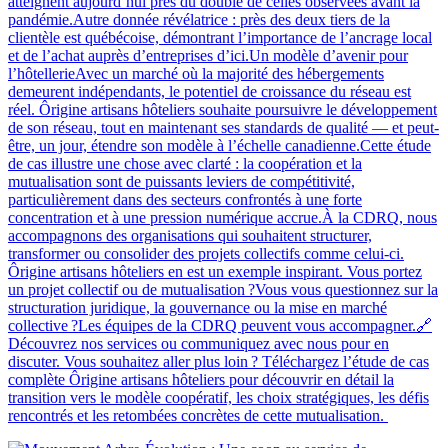
atteignent aujourd’hui près du double de celles observées avant la
pandémie.Autre donnée révélatrice : près des deux tiers de la
clientèle est québécoise, démontrant l’importance de l’ancrage local
et de l’achat auprès d’entreprises d’ici.Un modèle d’avenir pour
l’hôtellerieAvec un marché où la majorité des hébergements
demeurent indépendants, le potentiel de croissance du réseau est
réel. Ôrigine artisans hôteliers souhaite poursuivre le développement
de son réseau, tout en maintenant ses standards de qualité — et peut-
être, un jour, étendre son modèle à l’échelle canadienne.Cette étude
de cas illustre une chose avec clarté : la coopération et la
mutualisation sont de puissants leviers de compétitivité,
particulièrement dans des secteurs confrontés à une forte
concentration et à une pression numérique accrue.À la CDRQ, nous
accompagnons des organisations qui souhaitent structurer,
transformer ou consolider des projets collectifs comme celui-ci.
Ôrigine artisans hôteliers en est un exemple inspirant. Vous portez
un projet collectif ou de mutualisation ?Vous vous questionnez sur la
structuration juridique, la gouvernance ou la mise en marché
collective ?Les équipes de la CDRQ peuvent vous accompagner.🔗
Découvrez nos services ou communiquez avec nous pour en
discuter. Vous souhaitez aller plus loin ? Téléchargez l’étude de cas
complète Ôrigine artisans hôteliers pour découvrir en détail la
transition vers le modèle coopératif, les choix stratégiques, les défis
rencontrés et les retombées concrètes de cette mutualisation.