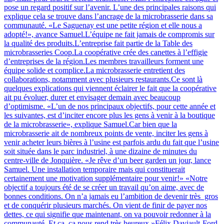
pose un regard positif sur l’avenir. L’une des principales raisons qui
explique cela se trouve dans l’ancrage de la microbrasserie dans sa
communauté. «Le Saguenay est une petite région et elle nous a
adopté!», avance Samuel.L’équipe ne fait jamais de compromis sur
la qualité des produits.L’entreprise fait partie de la Table des
microbrasseries Coop.La coopérative crée des canettes à l’effigie
d’entreprises de la région.Les membres travailleurs forment une
équipe solide et complice.La microbrasserie entretient des
collaborations, notamment avec plusieurs restaurants.Ce sont là
quelques explications qui viennent éclairer le fait que la coopérative
ait pu évoluer, durer et envisager demain avec beaucoup
d’optimisme. «L’un de nos principaux objectifs, pour cette année et
les suivantes, est d’inciter encore plus les gens à venir à la boutique
de la microbrasserie», explique Samuel.Car bien que la
microbrasserie ait de nombreux points de vente, inciter les gens à
venir acheter leurs bières à l’usine est parfois ardu du fait que l’usine
soit située dans le parc industriel, à une dizaine de minutes du
centre-ville de Jonquière. «Je rêve d’un beer garden un jour, lance
Samuel. Une installation temporaire mais qui constituerait
certainement une motivation supplémentaire pour venir!» «Notre
objectif a toujours été de se créer un travail qu’on aime, avec de
bonnes conditions. On n’a jamais eu l’ambition de devenir très gros
et de conquérir plusieurs marchés. On vient de finir de payer nos
dettes, ce qui signifie que maintenant, on va pouvoir redonner à la
communauté. Et ça, ça nous rend très heureux.»Félix Daviault-Ford