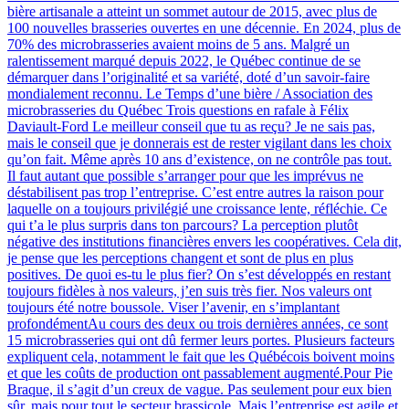
bière artisanale a atteint un sommet autour de 2015, avec plus de
100 nouvelles brasseries ouvertes en une décennie. En 2024, plus de
70% des microbrasseries avaient moins de 5 ans. Malgré un
ralentissement marqué depuis 2022, le Québec continue de se
démarquer dans l’originalité et sa variété, doté d’un savoir-faire
mondialement reconnu. Le Temps d’une bière / Association des
microbrasseries du Québec Trois questions en rafale à Félix
Daviault-Ford Le meilleur conseil que tu as reçu? Je ne sais pas,
mais le conseil que je donnerais est de rester vigilant dans les choix
qu’on fait. Même après 10 ans d’existence, on ne contrôle pas tout.
Il faut autant que possible s’arranger pour que les imprévus ne
déstabilisent pas trop l’entreprise. C’est entre autres la raison pour
laquelle on a toujours privilégié une croissance lente, réfléchie. Ce
qui t’a le plus surpris dans ton parcours? La perception plutôt
négative des institutions financières envers les coopératives. Cela dit,
je pense que les perceptions changent et sont de plus en plus
positives. De quoi es-tu le plus fier? On s’est développés en restant
toujours fidèles à nos valeurs, j’en suis très fier. Nos valeurs ont
toujours été notre boussole. Viser l’avenir, en s’implantant
profondémentAu cours des deux ou trois dernières années, ce sont
15 microbrasseries qui ont dû fermer leurs portes. Plusieurs facteurs
expliquent cela, notamment le fait que les Québécois boivent moins
et que les coûts de production ont passablement augmenté.Pour Pie
Braque, il s’agit d’un creux de vague. Pas seulement pour eux bien
sûr, mais pour tout le secteur brassicole. Mais l’entreprise est agile et