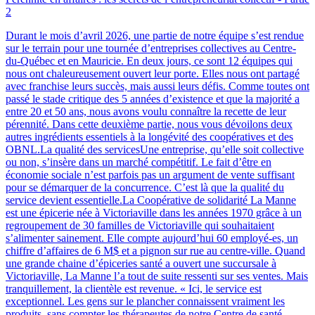
2
Durant le mois d’avril 2026, une partie de notre équipe s’est rendue
sur le terrain pour une tournée d’entreprises collectives au Centre-
du-Québec et en Mauricie. En deux jours, ce sont 12 équipes qui
nous ont chaleureusement ouvert leur porte. Elles nous ont partagé
avec franchise leurs succès, mais aussi leurs défis. Comme toutes ont
passé le stade critique des 5 années d’existence et que la majorité a
entre 20 et 50 ans, nous avons voulu connaître la recette de leur
pérennité. Dans cette deuxième partie, nous vous dévoilons deux
autres ingrédients essentiels à la longévité des coopératives et des
OBNL.La qualité des servicesUne entreprise, qu’elle soit collective
ou non, s’insère dans un marché compétitif. Le fait d’être en
économie sociale n’est parfois pas un argument de vente suffisant
pour se démarquer de la concurrence. C’est là que la qualité du
service devient essentielle.La Coopérative de solidarité La Manne
est une épicerie née à Victoriaville dans les années 1970 grâce à un
regroupement de 30 familles de Victoriaville qui souhaitaient
s’alimenter sainement. Elle compte aujourd’hui 60 employé-es, un
chiffre d’affaires de 6 M$ et a pignon sur rue au centre-ville. Quand
une grande chaine d’épiceries santé a ouvert une succursale à
Victoriaville, La Manne l’a tout de suite ressenti sur ses ventes. Mais
tranquillement, la clientèle est revenue. « Ici, le service est
exceptionnel. Les gens sur le plancher connaissent vraiment les
produits, sans compter les thérapeutes de notre Centre de santé