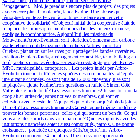
34. La cause, comme le modèle, fait du sens et favorise
l’engagement. «Moi, je prendrais encore plus de projets, des projets
avec encore plus d’ampleur!», lance Karine. Une phrase qui
témoigne bien de sa ferveur à continuer de faire avancer cette
coopérative de solidarité.«L’objectif initial de la coopérative était de
remplacer les arbres qui étaient coupés dans les milieux urbains»,
explique la coordonnatrice. Aujourd’hui, les missions du
Mouvement Arbre-Évolution sont plurielles.Compensation carbone
via le reboisement de dizaines de milliers d’arbres partout au
Québec, plantation sur les rives pour protéger les bandes riveraines,
création de micro forêts, aménagement comestible, team building en
forêt, ateliers dans les écoles, serres agro pédagogiques, etc.Écoles,
MRC, municipalités, entreprises… Les projets initiés par Arbre-
Évolution touchent différentes sphères des communautés. «Depuis
une dizaine d’années, ce sont plus de 12 000 citoyens qui se sont
impliqués», ajoute Karine.Trois questions en rafale à Simon Côté
Votre plus grande fierté? Les ressources humaines! Je suis fier que la
coop ait su attirer de jeunes nouveaux membres, qui sont en
cohésion avec le reste de l’équipe et qui ont embarqué à pieds joints.
Un défi? Les ressources humaines! Ça reste quand même un défi de
trouver les bonnes personnes, celles qui qui seront un bon fit. Ce qui
vous a le plus surpris dans votre parcours? Que les rapports avec les
institutions financières soient aussi compliqués, parfois. Une bonne
croissance… ponctuée de quelques défisAujourd’hui, Arbre-
Évolution comprend 34 membres. Une croissance appréciable