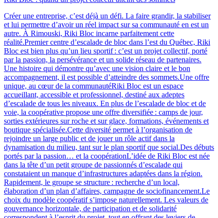
Créer une entreprise, c’est déjà un défi. La faire grandir, la stabiliser
et lui permettre d’avoir un réel impact sur sa communauté en est un
autre. À Rimouski, Riki Bloc incarne parfaitement cette
réalité.Premier centre d’escalade de bloc dans l’est du Québec, Riki
Bloc est bien plus qu’un lieu sportif : c’est un projet collectif, porté
par la passion, la persévérance et un solide réseau de partenaires.
Une histoire qui démontre qu’avec une vision claire et le bon
accompagnement, il est possible d’atteindre des sommets.Une offre
unique, au cœur de la communautéRiki Bloc est un espace
accueillant, accessible et professionnel, destiné aux adeptes
d’escalade de tous les niveaux. En plus de l’escalade de bloc et de
voie, la coopérative propose une offre diversifiée : camps de jour,
sorties extérieures sur roche et sur glace, formations, événements et
boutique spécialisée.Cette diversité permet à l’organisation de
rejoindre un large public et de jouer un rôle actif dans la
dynamisation du milieu, tant sur le plan sportif que social.Des débuts
portés par la passion… et la coopérationL’idée de Riki Bloc est née
dans la tête d’un petit groupe de passionnés d’escalade qui
constataient un manque d’infrastructures adaptées dans la région.
Rapidement, le groupe se structure : recherche d’un local,
élaboration d’un plan d’affaires, campagne de sociofinancement.Le
choix du modèle coopératif s’impose naturellement. Les valeurs de
gouvernance horizontale, de participation et de solidarité
correspondent à l’esprit du projet, tout en offrant des leviers de