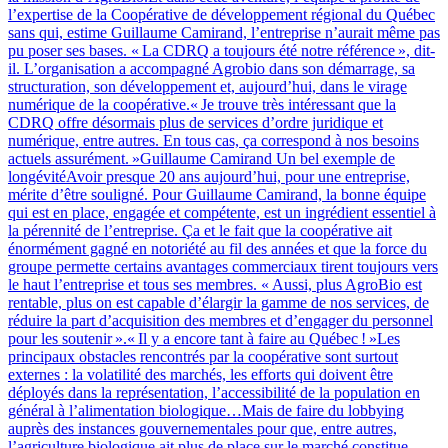
l’expertise de la Coopérative de développement régional du Québec
sans qui, estime Guillaume Camirand, l’entreprise n’aurait même pas
pu poser ses bases. « La CDRQ a toujours été notre référence », dit-
il. L’organisation a accompagné Agrobio dans son démarrage, sa
structuration, son développement et, aujourd’hui, dans le virage
numérique de la coopérative.« Je trouve très intéressant que la
CDRQ offre désormais plus de services d’ordre juridique et
numérique, entre autres. En tous cas, ça correspond à nos besoins
actuels assurément. »Guillaume Camirand Un bel exemple de
longévitéAvoir presque 20 ans aujourd’hui, pour une entreprise,
mérite d’être souligné. Pour Guillaume Camirand, la bonne équipe
qui est en place, engagée et compétente, est un ingrédient essentiel à
la pérennité de l’entreprise. Ça et le fait que la coopérative ait
énormément gagné en notoriété au fil des années et que la force du
groupe permette certains avantages commerciaux tirent toujours vers
le haut l’entreprise et tous ses membres. « Aussi, plus AgroBio est
rentable, plus on est capable d’élargir la gamme de nos services, de
réduire la part d’acquisition des membres et d’engager du personnel
pour les soutenir ».« Il y a encore tant à faire au Québec ! »Les
principaux obstacles rencontrés par la coopérative sont surtout
externes : la volatilité des marchés, les efforts qui doivent être
déployés dans la représentation, l’accessibilité de la population en
général à l’alimentation biologique…Mais de faire du lobbying
auprès des instances gouvernementales pour que, entre autres,
l’agriculture biologique ait plus de place sur le marché constitue