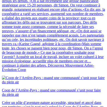
depuis les débuts. «On a fait récemment une grosse planification
stratégique avec 15-20 personnes, dit Simon. On veut continuer à
grandir, notamment en réalisant encore plus d’actions.»En dix ans, la
coopérative a varié ses services, augmenté son nombre de membres,
a réalisé des projets aux quatre coins de la province; tout ça en
affrontant les défis qui se trouvaient sur son parcours. Des défis
somme toute assez communs, comme la nécessité de faire ses
preuves, s’assurer d’un financement adéquat, etc.«On doit aussi se
rappeler que rien n’est jamais complètement acquis. Les partenariats
qu’on crée, les incertitudes politiques, etc. On doit savoir naviguer à
travers ça.»Karine Gagné, adjointe à la coordination«Mais somme
toute, les choses se passent bien pour nous, dit Simon. On a l’appui
de beaucoup de monde.» Ce que la coopérative souhaite pour
l’avenir? Acquérir un local de travail, inclure un volet culturel à leur
mission écologique, accueillir plus de membres encore et…
continuer à planter des arbres. Découvrez Mouvement Arbre-
Évolution Coop
Coop de l’Arrière-Pays : quand une communauté s’unit pour faire
du plein air
Créer un pôle d’aventure-nature accessible, structuré et ancré dans
son territoire : c’est le pari qu’a relevé la Coop de l’Arrière-Pays, au