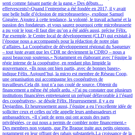
senti comme faisant partie de la gang.» Des débuts…
effervescents!«Quand l’entreprise a été fondée en 2017, il y avait
une belle bulle d’éclosion de microbrasseries», explique Samuel
Giguère. Ajoutez à cette tendance, la volonté, le travail acharné et la
passion des fondateurs, et vous saurez pourquoi cette microbrasserie
a pu voir le jour.«Il faut dire qu’on a été aidés aussi, précise Félix.
Par exemple, le Centre local de développement (CLD) qui existait à
l’époque nous a accompagnés pour la rédaction de notre plan
d’affaires. La Coopérative de développement régional du Saguenay
– tout juste avant que les CDR ne deviennent la CDRQ – nous a
aussi beaucoup soutenus.» Notamment en élaborant avec l’équipe la
régie interne de la coopérative, en rendant plus limpide la
gouvernance. «Ils nous ont bien partis, avec de bonnes bases»,
indique Félix. Aujourd’hui, la micro est membre de Réseau Coop,
une organisation qui accompagne les coopératives de
travailleurs.Cela dit, tout n’a pas coulé de source. Obtenir du
financement a même été plutôt ardu. «J’ai pu constater que plusieurs
institutions financières entretenaient un préjugé défavorable à l’égard
des coopératives», se désole Félix. Heureusement, il y a eu
Desjardins. Et heureusement aussi, l’équipe a eu l’excellente idée de
solliciter ceux et celles qu’elle appelle leurs ambassadeurs et
ambassadrices. «Il s’agit de gens qui ont acquis des parts
privilégiées, ce qui nous a permis de combler notre financement.»
Des membres non votants, que Pie Braque traite aux petits oignons,
notamment en leur offrant des rabais substantiels.La croissance de la