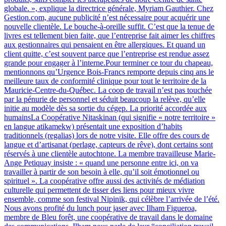
globale. », explique la directrice générale, Myriam Gauthier. Chez
Gestion.com, aucune publicité n’est nécessaire pour acquérir une
nouvelle clientèle. Le bouche-à-oreille suffit. C’est que la tenue de
livres est tellement bien faite, que l’entreprise fait aimer les chiffres
aux gestionnaires qui pensaient en être allergiques. Et quand un
client quitte, c’est souvent parce que l’entreprise est rendue assez
grande pour engager à l’interne.Pour terminer ce tour du chapeau,
mentionnons qu’Urgence Bois-Francs remporte depuis cinq ans le
meilleure taux de conformité clinique pour tout le territoire de la
Mauricie-Centre-du-Québec. La coop de travail n’est pas touchée
par la pénurie de personnel et séduit beaucoup la relève, qu’elle
initie au modèle dès sa sortie du cégep. La priorité accordée aux
humainsLa Coopérative Nitaskinan (qui signifie « notre territoire »
en langue atikamekw) présentait une exposition d’habits
traditionnels (regalias) lors de notre visite. Elle offre des cours de
langue et d’artisanat (perlage, capteurs de rêve), dont certains sont
réservés à une clientèle autochtone. La membre travailleuse Marie-
Ange Petiquay insiste : « quand une personne entre ici, on va
travailler à partir de son besoin à elle, qu’il soit émotionnel ou
spirituel ». La coopérative offre aussi des activités de médiation
culturelle qui permettent de tisser des liens pour mieux vivre
ensemble, comme son festival Nipinik, qui célèbre l’arrivée de l’été.
Nous avons profité du lunch pour jaser avec Ilham Figueroa,
membre de Bleu forêt, une coopérative de travail dans le domaine