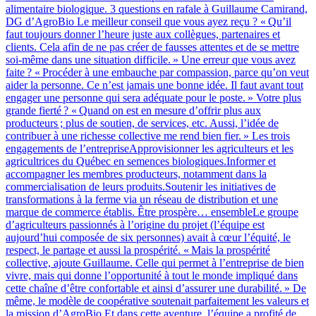
alimentaire biologique. 3 questions en rafale à Guillaume Camirand,
DG d’AgroBio Le meilleur conseil que vous ayez reçu ? « Qu’il
faut toujours donner l’heure juste aux collègues, partenaires et
clients. Cela afin de ne pas créer de fausses attentes et de se mettre
soi-même dans une situation difficile. » Une erreur que vous avez
faite ? « Procéder à une embauche par compassion, parce qu’on veut
aider la personne. Ce n’est jamais une bonne idée. Il faut avant tout
engager une personne qui sera adéquate pour le poste. » Votre plus
grande fierté ? « Quand on est en mesure d’offrir plus aux
producteurs ; plus de soutien, de services, etc. Aussi, l’idée de
contribuer à une richesse collective me rend bien fier. » Les trois
engagements de l’entrepriseApprovisionner les agriculteurs et les
agricultrices du Québec en semences biologiques.Informer et
accompagner les membres producteurs, notamment dans la
commercialisation de leurs produits.Soutenir les initiatives de
transformations à la ferme via un réseau de distribution et une
marque de commerce établis. Être prospère… ensembleLe groupe
d’agriculteurs passionnés à l’origine du projet (l’équipe est
aujourd’hui composée de six personnes) avait à cœur l’équité, le
respect, le partage et aussi la prospérité. « Mais la prospérité
collective, ajoute Guillaume. Celle qui permet à l’entreprise de bien
vivre, mais qui donne l’opportunité à tout le monde impliqué dans
cette chaîne d’être confortable et ainsi d’assurer une durabilité. » De
même, le modèle de coopérative soutenait parfaitement les valeurs et
la mission d’AgroBio.Et dans cette aventure, l’équipe a profité de