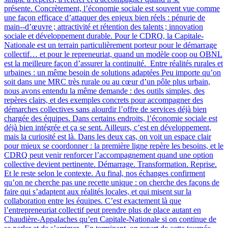
présente. Concrètement, l’économie sociale est souvent vue comme
une façon efficace d’attaquer des enjeux bien réels : pénurie de
main‑-d’œuvre ; attractivité et rétention des talents ; innovation
sociale et développement durable. Pour le CDRQ, la Capitale-
Nationale est un terrain particulièrement porteur pour le démarrage
collectif… et pour le repreneuriat, quand un modèle coop ou OBNL
est la meilleure façon d’assurer la continuité. Entre réalités rurales et
urbaines : un même besoin de solutions adaptées Peu importe qu’on
soit dans une MRC très rurale ou au cœur d’un pôle plus urbain,
nous avons entendu la même demande : des outils simples, des
repères clairs, et des exemples concrets pour accompagner des
démarches collectives sans alourdir l’offre de services déjà bien
chargée des équipes. Dans certains endroits, l’économie sociale est
déjà bien intégrée et ça se sent. Ailleurs, c’est en développement,
mais la curiosité est là. Dans les deux cas, on voit un espace clair
pour mieux se coordonner : la première ligne repère les besoins, et le
CDRQ peut venir renforcer l’accompagnement quand une option
collective devient pertinente. Démarrage. Transformation. Reprise.
Et le reste selon le contexte. Au final, nos échanges confirment
qu’on ne cherche pas une recette unique : on cherche des façons de
faire qui s’adaptent aux réalités locales, et qui misent sur la
collaboration entre les équipes. C’est exactement là que
l’entrepreneuriat collectif peut prendre plus de place autant en
Chaudière-Appalaches qu’en Capitale-Nationale si on continue de