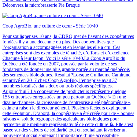
Découvrez la microbrasserie Pie Braque
Coop AgroBio, une culture de cœur - Série 10/40
Pour souligner ses 10 ans, la CDRQ met de l’avant des coopératives
fondées il y a une décennie ou plus. Des coopératives que
l’organisation a accompagnées et en lesquelles elle a cru. Ces
entreprises sont des exemples de ténacité, d’efforts et d’excellence.
Chacune à leur façon. Voici la série 10/40.La Coop AgroBio du
Québec a été fondée en 2007, poussée par la volonté de ses
fondateurs de donner une plus grande portée au marché québécois
des semences biologiques. Résultat ?Lorsque Guillaume Camirand
est arrivé en 2017 chez Coop AgroBio, l’entreprise avait 37
membres localisés dans deux ou trois régions spécifiques.
Aujourd’hui ? La coopérative de producteurs représente quelque
155 entreprises enregistrées un peu partout au Québec !« En une
dizaine d’années, la croissance de l’entreprise a été phénoménale »,
estime à raison le directeur général. Plusieurs facteurs expliquent
cette évolution. D’abord, la coopérative a été créée pour de « bonnes
raisons », soit de regrouper des agriculteurs biologiques pour
permettre une meilleure représentativité de cette culture-là. Elle s’est
basée sur des valeurs de solidarité tout en souhaitant favoriser un
mouvement social soutenant l’importance d’une accessibilité