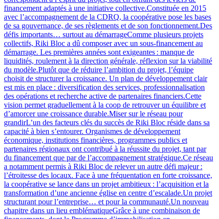
financement adaptés à une initiative collective.Constituée en 2015
avec l’accompagnement de la CDRQ, la coopérative pose les bases
de sa gouvernance, de ses règlements et de son fonctionnement.Des
défis importants… surtout au démarrageComme plusieurs projets
collectifs, Riki Bloc a dû composer avec un sous-financement au
démarrage. Les premières années sont exigeantes : manque de
liquidités, roulement à la direction générale, réflexion sur la viabilité
du modèle.Plutôt que de réduire l’ambition du projet, l’équipe
choisit de structurer la croissance. Un plan de développement clair
est mis en place : diversification des services, professionnalisation
des opérations et recherche active de partenaires financiers.Cette
vision permet graduellement à la coop de retrouver un équilibre et
d’amorcer une croissance durable.Miser sur le réseau pour
grandirL’un des facteurs clés du succès de Riki Bloc réside dans sa
capacité à bien s’entourer. Organismes de développement
économique, institutions financières, programmes publics et
partenaires régionaux ont contribué à la réussite du projet, tant par
du financement que par de l’accompagnement stratégique.Ce réseau
a notamment permis à Riki Bloc de relever un autre défi majeur :
l’étroitesse des locaux. Face à une fréquentation en forte croissance,
la coopérative se lance dans un projet ambitieux : l’acquisition et la
transformation d’une ancienne église en centre d’escalade.Un projet
structurant pour l’entreprise… et pour la communauté.Un nouveau
chapitre dans un lieu emblématiqueGrâce à une combinaison de