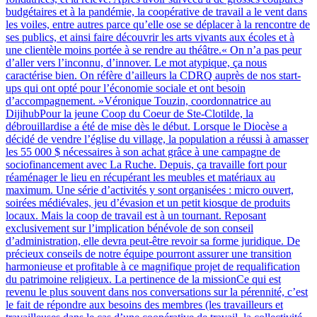
budgétaires et à la pandémie, la coopérative de travail a le vent dans
les voiles, entre autres parce qu’elle ose se déplacer à la rencontre de
ses publics, et ainsi faire découvrir les arts vivants aux écoles et à
une clientèle moins portée à se rendre au théâtre.« On n’a pas peur
d’aller vers l’inconnu, d’innover. Le mot atypique, ça nous
caractérise bien. On réfère d’ailleurs la CDRQ auprès de nos start-
ups qui ont opté pour l’économie sociale et ont besoin
d’accompagnement. »Véronique Touzin, coordonnatrice au
DijihubPour la jeune Coop du Coeur de Ste-Clotilde, la
débrouillardise a été de mise dès le début. Lorsque le Diocèse a
décidé de vendre l’église du village, la population a réussi à amasser
les 55 000 $ nécessaires à son achat grâce à une campagne de
sociofinancement avec La Ruche. Depuis, ça travaille fort pour
réaménager le lieu en récupérant les meubles et matériaux au
maximum. Une série d’activités y sont organisées : micro ouvert,
soirées médiévales, jeu d’évasion et un petit kiosque de produits
locaux. Mais la coop de travail est à un tournant. Reposant
exclusivement sur l’implication bénévole de son conseil
d’administration, elle devra peut-être revoir sa forme juridique. De
précieux conseils de notre équipe pourront assurer une transition
harmonieuse et profitable à ce magnifique projet de requalification
du patrimoine religieux. La pertinence de la missionCe qui est
revenu le plus souvent dans nos conversations sur la pérennité, c’est
le fait de répondre aux besoins des membres (les travailleurs et