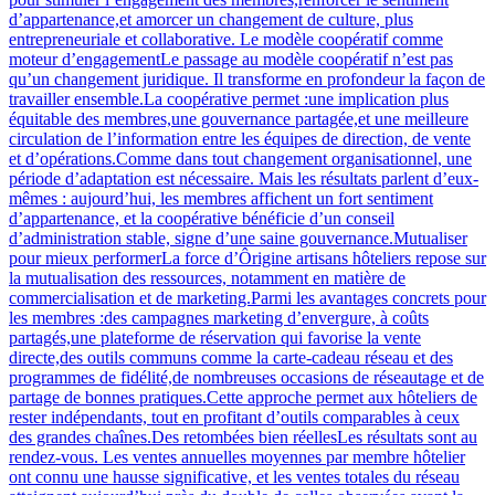
d’appartenance,et amorcer un changement de culture, plus
entrepreneuriale et collaborative. Le modèle coopératif comme
moteur d’engagementLe passage au modèle coopératif n’est pas
qu’un changement juridique. Il transforme en profondeur la façon de
travailler ensemble.La coopérative permet :une implication plus
équitable des membres,une gouvernance partagée,et une meilleure
circulation de l’information entre les équipes de direction, de vente
et d’opérations.Comme dans tout changement organisationnel, une
période d’adaptation est nécessaire. Mais les résultats parlent d’eux-
mêmes : aujourd’hui, les membres affichent un fort sentiment
d’appartenance, et la coopérative bénéficie d’un conseil
d’administration stable, signe d’une saine gouvernance.Mutualiser
pour mieux performerLa force d’Ôrigine artisans hôteliers repose sur
la mutualisation des ressources, notamment en matière de
commercialisation et de marketing.Parmi les avantages concrets pour
les membres :des campagnes marketing d’envergure, à coûts
partagés,une plateforme de réservation qui favorise la vente
directe,des outils communs comme la carte-cadeau réseau et des
programmes de fidélité,de nombreuses occasions de réseautage et de
partage de bonnes pratiques.Cette approche permet aux hôteliers de
rester indépendants, tout en profitant d’outils comparables à ceux
des grandes chaînes.Des retombées bien réellesLes résultats sont au
rendez-vous. Les ventes annuelles moyennes par membre hôtelier
ont connu une hausse significative, et les ventes totales du réseau