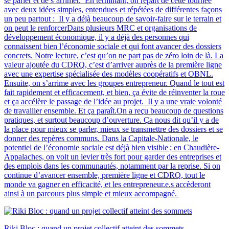
se parler et de s’arrimer. En terminant, on repart de cette tournée
avec deux idées simples, entendues et répétées de différentes façons
un peu partout : Il y a déjà beaucoup de savoir-faire sur le terrain et
on peut le renforcerDans plusieurs MRC et organisations de
développement économique, il y a déjà des personnes qui
connaissent bien l’économie sociale et qui font avancer des dossiers
concrets. Notre lecture, c’est qu’on ne part pas de zéro loin de là. La
valeur ajoutée du CDRQ, c’est d’arriver auprès de la première ligne
avec une expertise spécialisée des modèles coopératifs et OBNL.
Ensuite, on s’arrime avec les groupes entrepreneur. Quand le tout est
fait rapidement et efficacement, et bien, ça évite de réinventer la roue
et ça accélère le passage de l’idée au projet. Il y a une vraie volonté
de travailler ensemble. Et ça paraît.On a reçu beaucoup de questions
pratiques, et surtout beaucoup d’ouverture. Ça nous dit qu’il y a de
la place pour mieux se parler, mieux se transmettre des dossiers et se
donner des repères communs. Dans la Capitale-Nationale, le
potentiel de l’économie sociale est déjà bien visible ; en Chaudière-
Appalaches, on voit un levier très fort pour garder des entreprises et
des emplois dans les communautés, notamment par la reprise. Si on
continue d’avancer ensemble, première ligne et CDRQ, tout le
monde va gagner en efficacité, et les entrepreneur.e.s accèderont
ainsi à un parcours plus simple et mieux accompagné.
Riki Bloc : quand un projet collectif atteint des sommets