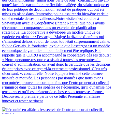
des communications. Ilham nous parle de leur “conciliation travail-
toute” facilitée par un horaire flexible et allégé, du salaire unique et
de leur politique de déconnexion, autant de pratiques qui ont été
mises en place dans l’entreprise pour s’assurer du bien-être et de la
santé mentale de ses travailleuses.Notre visite s’est conclue à
Shawinigan avec la Coopérative Enfant Nature, que nous avons
récemment accompagnée dans un exercice de planification
stratégique. La coopérative a développé un modèle unique de
garderie en plein air : l’escargot. Malgré la dizaine d’enfants qui
s’amusaient dehors autour de nous, tout était surprenamment calme.
Sylvie Gervais, la fondatrice, explique que l’escargot est un modèle
économique de garderie qui peut facilement être répliqué. Elle
rappelle que la CDRQ a accompagné la coopérative dès ses débuts :
« Notre personne-ressource assistait à toutes les rencontres du
conseil d’administration, on avait donc la certitude que les décisions
étaient prises avec ce regard-là externe et professionnel. C’est très
sécurisant. », conclut-elle. Notre équipe a terminé cette tournée
inspirée et motivée. Les personnes passionnées que nous avons
rencontrées prouvent encore une fois que l’entrepreneuriat collectif
s’immisce dans toutes les sphères de l’économie, qu’il dynamise nos
territoires et qu’il est créateur de richesse sous toutes ses formes.
Découvrez la première partie de ce billet Pérennité en affaires -
innover et rester pertinent