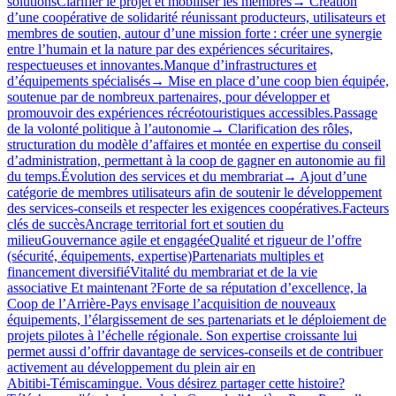
solutionsClarifier le projet et mobiliser les membres→ Création
d’une coopérative de solidarité réunissant producteurs, utilisateurs et
membres de soutien, autour d’une mission forte : créer une synergie
entre l’humain et la nature par des expériences sécuritaires,
respectueuses et innovantes.Manque d’infrastructures et
d’équipements spécialisés→ Mise en place d’une coop bien équipée,
soutenue par de nombreux partenaires, pour développer et
promouvoir des expériences récréotouristiques accessibles.Passage
de la volonté politique à l’autonomie→ Clarification des rôles,
structuration du modèle d’affaires et montée en expertise du conseil
d’administration, permettant à la coop de gagner en autonomie au fil
du temps.Évolution des services et du membrariat→ Ajout d’une
catégorie de membres utilisateurs afin de soutenir le développement
des services‑conseils et respecter les exigences coopératives.Facteurs
clés de succèsAncrage territorial fort et soutien du
milieuGouvernance agile et engagéeQualité et rigueur de l’offre
(sécurité, équipements, expertise)Partenariats multiples et
financement diversifiéVitalité du membrariat et de la vie
associative Et maintenant ?Forte de sa réputation d’excellence, la
Coop de l’Arrière-Pays envisage l’acquisition de nouveaux
équipements, l’élargissement de ses partenariats et le déploiement de
projets pilotes à l’échelle régionale. Son expertise croissante lui
permet aussi d’offrir davantage de services‑conseils et de contribuer
activement au développement du plein air en
Abitibi‑Témiscamingue. Vous désirez partager cette histoire?