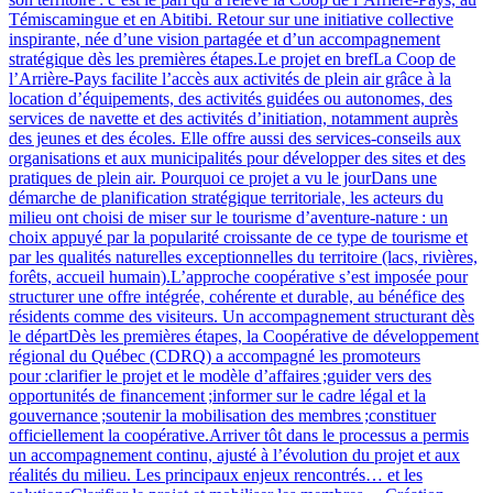
Témiscamingue et en Abitibi. Retour sur une initiative collective
inspirante, née d’une vision partagée et d’un accompagnement
stratégique dès les premières étapes.Le projet en brefLa Coop de
l’Arrière-Pays facilite l’accès aux activités de plein air grâce à la
location d’équipements, des activités guidées ou autonomes, des
services de navette et des activités d’initiation, notamment auprès
des jeunes et des écoles. Elle offre aussi des services‑conseils aux
organisations et aux municipalités pour développer des sites et des
pratiques de plein air. Pourquoi ce projet a vu le jourDans une
démarche de planification stratégique territoriale, les acteurs du
milieu ont choisi de miser sur le tourisme d’aventure‑nature : un
choix appuyé par la popularité croissante de ce type de tourisme et
par les qualités naturelles exceptionnelles du territoire (lacs, rivières,
forêts, accueil humain).L’approche coopérative s’est imposée pour
structurer une offre intégrée, cohérente et durable, au bénéfice des
résidents comme des visiteurs. Un accompagnement structurant dès
le départDès les premières étapes, la Coopérative de développement
régional du Québec (CDRQ) a accompagné les promoteurs
pour :clarifier le projet et le modèle d’affaires ;guider vers des
opportunités de financement ;informer sur le cadre légal et la
gouvernance ;soutenir la mobilisation des membres ;constituer
officiellement la coopérative.Arriver tôt dans le processus a permis
un accompagnement continu, ajusté à l’évolution du projet et aux
réalités du milieu. Les principaux enjeux rencontrés… et les