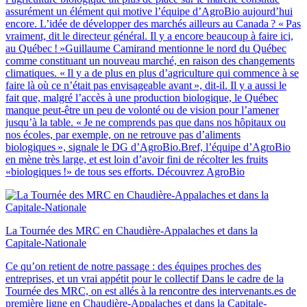
assurément un élément qui motive l’équipe d’AgroBio aujourd’hui
encore. L’idée de développer des marchés ailleurs au Canada ? « Pas
vraiment, dit le directeur général. Il y a encore beaucoup à faire ici,
au Québec ! »Guillaume Camirand mentionne le nord du Québec
comme constituant un nouveau marché, en raison des changements
climatiques. « Il y a de plus en plus d’agriculture qui commence à se
faire là où ce n’était pas envisageable avant », dit-il. Il y a aussi le
fait que, malgré l’accès à une production biologique, le Québec
manque peut-être un peu de volonté ou de vision pour l’amener
jusqu’à la table. « Je ne comprends pas que dans nos hôpitaux ou
nos écoles, par exemple, on ne retrouve pas d’aliments
biologiques », signale le DG d’AgroBio.Bref, l’équipe d’AgroBio
en mène très large, et est loin d’avoir fini de récolter les fruits
«biologiques !» de tous ses efforts. Découvrez AgroBio
La Tournée des MRC en Chaudière‑Appalaches et dans la
Capitale‑Nationale
Ce qu’on retient de notre passage : des équipes proches des
entreprises, et un vrai appétit pour le collectif Dans le cadre de la
Tournée des MRC, on est allés à la rencontre des intervenants.es de
première ligne en Chaudière-Appalaches et dans la Capitale-