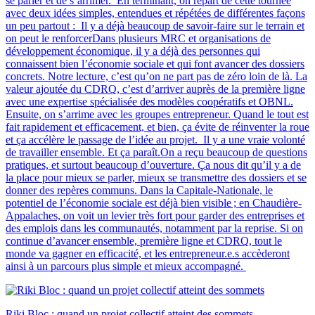
se parler et de s’arrimer. En terminant, on repart de cette tournée
avec deux idées simples, entendues et répétées de différentes façons
un peu partout : Il y a déjà beaucoup de savoir-faire sur le terrain et
on peut le renforcerDans plusieurs MRC et organisations de
développement économique, il y a déjà des personnes qui
connaissent bien l’économie sociale et qui font avancer des dossiers
concrets. Notre lecture, c’est qu’on ne part pas de zéro loin de là. La
valeur ajoutée du CDRQ, c’est d’arriver auprès de la première ligne
avec une expertise spécialisée des modèles coopératifs et OBNL.
Ensuite, on s’arrime avec les groupes entrepreneur. Quand le tout est
fait rapidement et efficacement, et bien, ça évite de réinventer la roue
et ça accélère le passage de l’idée au projet. Il y a une vraie volonté
de travailler ensemble. Et ça paraît.On a reçu beaucoup de questions
pratiques, et surtout beaucoup d’ouverture. Ça nous dit qu’il y a de
la place pour mieux se parler, mieux se transmettre des dossiers et se
donner des repères communs. Dans la Capitale-Nationale, le
potentiel de l’économie sociale est déjà bien visible ; en Chaudière-
Appalaches, on voit un levier très fort pour garder des entreprises et
des emplois dans les communautés, notamment par la reprise. Si on
continue d’avancer ensemble, première ligne et CDRQ, tout le
monde va gagner en efficacité, et les entrepreneur.e.s accèderont
ainsi à un parcours plus simple et mieux accompagné.
Riki Bloc : quand un projet collectif atteint des sommets