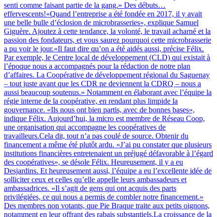
senti comme faisant partie de la gang.» Des débuts…
effervescents!«Quand l’entreprise a été fondée en 2017, il y avait
une belle bulle d’éclosion de microbrasseries», explique Samuel
Giguère. Ajoutez à cette tendance, la volonté, le travail acharné et la
passion des fondateurs, et vous saurez pourquoi cette microbrasserie
a pu voir le jour.«Il faut dire qu’on a été aidés aussi, précise Félix.
Par exemple, le Centre local de développement (CLD) qui existait à
l’époque nous a accompagnés pour la rédaction de notre plan
d’affaires. La Coopérative de développement régional du Saguenay
– tout juste avant que les CDR ne deviennent la CDRQ – nous a
aussi beaucoup soutenus.» Notamment en élaborant avec l’équipe la
régie interne de la coopérative, en rendant plus limpide la
gouvernance. «Ils nous ont bien partis, avec de bonnes bases»,
indique Félix. Aujourd’hui, la micro est membre de Réseau Coop,
une organisation qui accompagne les coopératives de
travailleurs.Cela dit, tout n’a pas coulé de source. Obtenir du
financement a même été plutôt ardu. «J’ai pu constater que plusieurs
institutions financières entretenaient un préjugé défavorable à l’égard
des coopératives», se désole Félix. Heureusement, il y a eu
Desjardins. Et heureusement aussi, l’équipe a eu l’excellente idée de
solliciter ceux et celles qu’elle appelle leurs ambassadeurs et
ambassadrices. «Il s’agit de gens qui ont acquis des parts
privilégiées, ce qui nous a permis de combler notre financement.»
Des membres non votants, que Pie Braque traite aux petits oignons,
notamment en leur offrant des rabais substantiels.La croissance de la