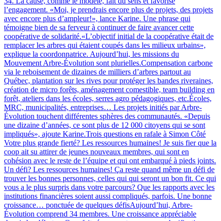
34. La cause, comme le modèle, fait du sens et favorise
l’engagement. «Moi, je prendrais encore plus de projets, des projets
avec encore plus d’ampleur!», lance Karine. Une phrase qui
témoigne bien de sa ferveur à continuer de faire avancer cette
coopérative de solidarité.«L’objectif initial de la coopérative était de
remplacer les arbres qui étaient coupés dans les milieux urbains»,
explique la coordonnatrice. Aujourd’hui, les missions du
Mouvement Arbre-Évolution sont plurielles.Compensation carbone
via le reboisement de dizaines de milliers d’arbres partout au
Québec, plantation sur les rives pour protéger les bandes riveraines,
création de micro forêts, aménagement comestible, team building en
forêt, ateliers dans les écoles, serres agro pédagogiques, etc.Écoles,
MRC, municipalités, entreprises… Les projets initiés par Arbre-
Évolution touchent différentes sphères des communautés. «Depuis
une dizaine d’années, ce sont plus de 12 000 citoyens qui se sont
impliqués», ajoute Karine.Trois questions en rafale à Simon Côté
Votre plus grande fierté? Les ressources humaines! Je suis fier que la
coop ait su attirer de jeunes nouveaux membres, qui sont en
cohésion avec le reste de l’équipe et qui ont embarqué à pieds joints.
Un défi? Les ressources humaines! Ça reste quand même un défi de
trouver les bonnes personnes, celles qui qui seront un bon fit. Ce qui
vous a le plus surpris dans votre parcours? Que les rapports avec les
institutions financières soient aussi compliqués, parfois. Une bonne
croissance… ponctuée de quelques défisAujourd’hui, Arbre-
Évolution comprend 34 membres. Une croissance appréciable