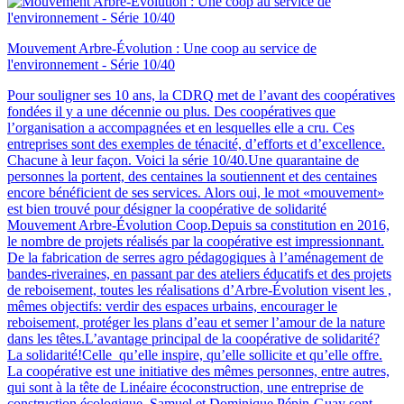
Mouvement Arbre-Évolution : Une coop au service de
l'environnement - Série 10/40
Pour souligner ses 10 ans, la CDRQ met de l’avant des coopératives
fondées il y a une décennie ou plus. Des coopératives que
l’organisation a accompagnées et en lesquelles elle a cru. Ces
entreprises sont des exemples de ténacité, d’efforts et d’excellence.
Chacune à leur façon. Voici la série 10/40.Une quarantaine de
personnes la portent, des centaines la soutiennent et des centaines
encore bénéficient de ses services. Alors oui, le mot «mouvement»
est bien trouvé pour désigner la coopérative de solidarité
Mouvement Arbre-Évolution Coop.Depuis sa constitution en 2016,
le nombre de projets réalisés par la coopérative est impressionnant.
De la fabrication de serres agro pédagogiques à l’aménagement de
bandes-riveraines, en passant par des ateliers éducatifs et des projets
de reboisement, toutes les réalisations d’Arbre-Évolution visent les ,
mêmes objectifs: verdir des espaces urbains, encourager le
reboisement, protéger les plans d’eau et semer l’amour de la nature
dans les têtes.L’avantage principal de la coopérative de solidarité?
La solidarité!Celle qu’elle inspire, qu’elle sollicite et qu’elle offre.
La coopérative est une initiative des mêmes personnes, entre autres,
qui sont à la tête de Linéaire écoconstruction, une entreprise de
construction écologique. Samuel et Dominique Pépin-Guay sont