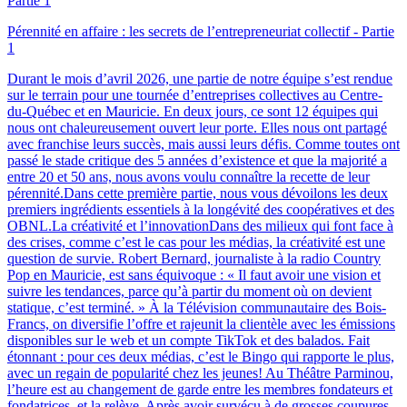
Pérennité en affaire : les secrets de l’entrepreneuriat collectif - Partie
1
Durant le mois d’avril 2026, une partie de notre équipe s’est rendue
sur le terrain pour une tournée d’entreprises collectives au Centre-
du-Québec et en Mauricie. En deux jours, ce sont 12 équipes qui
nous ont chaleureusement ouvert leur porte. Elles nous ont partagé
avec franchise leurs succès, mais aussi leurs défis. Comme toutes ont
passé le stade critique des 5 années d’existence et que la majorité a
entre 20 et 50 ans, nous avons voulu connaître la recette de leur
pérennité.Dans cette première partie, nous vous dévoilons les deux
premiers ingrédients essentiels à la longévité des coopératives et des
OBNL.La créativité et l’innovationDans des milieux qui font face à
des crises, comme c’est le cas pour les médias, la créativité est une
question de survie. Robert Bernard, journaliste à la radio Country
Pop en Mauricie, est sans équivoque : « Il faut avoir une vision et
suivre les tendances, parce qu’à partir du moment où on devient
statique, c’est terminé. » À la Télévision communautaire des Bois-
Francs, on diversifie l’offre et rajeunit la clientèle avec les émissions
disponibles sur le web et un compte TikTok et des balados. Fait
étonnant : pour ces deux médias, c’est le Bingo qui rapporte le plus,
avec un regain de popularité chez les jeunes! Au Théâtre Parminou,
l’heure est au changement de garde entre les membres fondateurs et
fondatrices, et la relève. Après avoir survécu à de grosses coupures