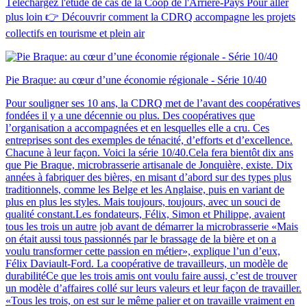
Téléchargez l'étude de cas de la Coop de l'Arrière-Pays Pour aller
plus loin 👉 Découvrir comment la CDRQ accompagne les projets
collectifs en tourisme et plein air
Pie Braque: au cœur d’une économie régionale - Série 10/40
Pour souligner ses 10 ans, la CDRQ met de l’avant des coopératives
fondées il y a une décennie ou plus. Des coopératives que
l’organisation a accompagnées et en lesquelles elle a cru. Ces
entreprises sont des exemples de ténacité, d’efforts et d’excellence.
Chacune à leur façon. Voici la série 10/40.Cela fera bientôt dix ans
que Pie Braque, microbrasserie artisanale de Jonquière, existe. Dix
années à fabriquer des bières, en misant d’abord sur des types plus
traditionnels, comme les Belge et les Anglaise, puis en variant de
plus en plus les styles. Mais toujours, toujours, avec un souci de
qualité constant.Les fondateurs, Félix, Simon et Philippe, avaient
tous les trois un autre job avant de démarrer la microbrasserie «Mais
on était aussi tous passionnés par le brassage de la bière et on a
voulu transformer cette passion en métier», explique l’un d’eux,
Félix Daviault-Ford. La coopérative de travailleurs, un modèle de
durabilitéCe que les trois amis ont voulu faire aussi, c’est de trouver
un modèle d’affaires collé sur leurs valeurs et leur façon de travailler.
«Tous les trois, on est sur le même palier et on travaille vraiment en