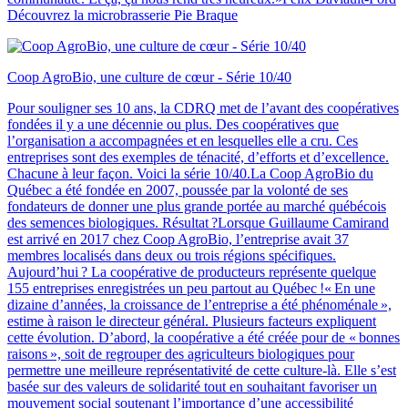
Découvrez la microbrasserie Pie Braque
Coop AgroBio, une culture de cœur - Série 10/40
Pour souligner ses 10 ans, la CDRQ met de l’avant des coopératives
fondées il y a une décennie ou plus. Des coopératives que
l’organisation a accompagnées et en lesquelles elle a cru. Ces
entreprises sont des exemples de ténacité, d’efforts et d’excellence.
Chacune à leur façon. Voici la série 10/40.La Coop AgroBio du
Québec a été fondée en 2007, poussée par la volonté de ses
fondateurs de donner une plus grande portée au marché québécois
des semences biologiques. Résultat ?Lorsque Guillaume Camirand
est arrivé en 2017 chez Coop AgroBio, l’entreprise avait 37
membres localisés dans deux ou trois régions spécifiques.
Aujourd’hui ? La coopérative de producteurs représente quelque
155 entreprises enregistrées un peu partout au Québec !« En une
dizaine d’années, la croissance de l’entreprise a été phénoménale »,
estime à raison le directeur général. Plusieurs facteurs expliquent
cette évolution. D’abord, la coopérative a été créée pour de « bonnes
raisons », soit de regrouper des agriculteurs biologiques pour
permettre une meilleure représentativité de cette culture-là. Elle s’est
basée sur des valeurs de solidarité tout en souhaitant favoriser un
mouvement social soutenant l’importance d’une accessibilité