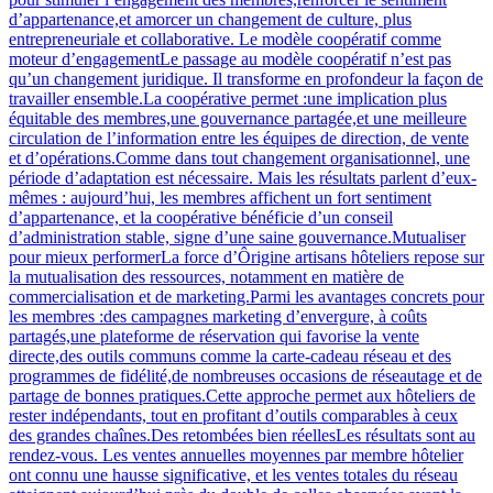
d’appartenance,et amorcer un changement de culture, plus
entrepreneuriale et collaborative. Le modèle coopératif comme
moteur d’engagementLe passage au modèle coopératif n’est pas
qu’un changement juridique. Il transforme en profondeur la façon de
travailler ensemble.La coopérative permet :une implication plus
équitable des membres,une gouvernance partagée,et une meilleure
circulation de l’information entre les équipes de direction, de vente
et d’opérations.Comme dans tout changement organisationnel, une
période d’adaptation est nécessaire. Mais les résultats parlent d’eux-
mêmes : aujourd’hui, les membres affichent un fort sentiment
d’appartenance, et la coopérative bénéficie d’un conseil
d’administration stable, signe d’une saine gouvernance.Mutualiser
pour mieux performerLa force d’Ôrigine artisans hôteliers repose sur
la mutualisation des ressources, notamment en matière de
commercialisation et de marketing.Parmi les avantages concrets pour
les membres :des campagnes marketing d’envergure, à coûts
partagés,une plateforme de réservation qui favorise la vente
directe,des outils communs comme la carte-cadeau réseau et des
programmes de fidélité,de nombreuses occasions de réseautage et de
partage de bonnes pratiques.Cette approche permet aux hôteliers de
rester indépendants, tout en profitant d’outils comparables à ceux
des grandes chaînes.Des retombées bien réellesLes résultats sont au
rendez-vous. Les ventes annuelles moyennes par membre hôtelier
ont connu une hausse significative, et les ventes totales du réseau