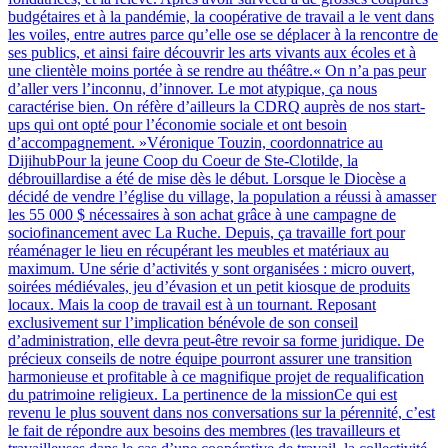
budgétaires et à la pandémie, la coopérative de travail a le vent dans
les voiles, entre autres parce qu’elle ose se déplacer à la rencontre de
ses publics, et ainsi faire découvrir les arts vivants aux écoles et à
une clientèle moins portée à se rendre au théâtre.« On n’a pas peur
d’aller vers l’inconnu, d’innover. Le mot atypique, ça nous
caractérise bien. On réfère d’ailleurs la CDRQ auprès de nos start-
ups qui ont opté pour l’économie sociale et ont besoin
d’accompagnement. »Véronique Touzin, coordonnatrice au
DijihubPour la jeune Coop du Coeur de Ste-Clotilde, la
débrouillardise a été de mise dès le début. Lorsque le Diocèse a
décidé de vendre l’église du village, la population a réussi à amasser
les 55 000 $ nécessaires à son achat grâce à une campagne de
sociofinancement avec La Ruche. Depuis, ça travaille fort pour
réaménager le lieu en récupérant les meubles et matériaux au
maximum. Une série d’activités y sont organisées : micro ouvert,
soirées médiévales, jeu d’évasion et un petit kiosque de produits
locaux. Mais la coop de travail est à un tournant. Reposant
exclusivement sur l’implication bénévole de son conseil
d’administration, elle devra peut-être revoir sa forme juridique. De
précieux conseils de notre équipe pourront assurer une transition
harmonieuse et profitable à ce magnifique projet de requalification
du patrimoine religieux. La pertinence de la missionCe qui est
revenu le plus souvent dans nos conversations sur la pérennité, c’est
le fait de répondre aux besoins des membres (les travailleurs et