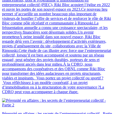
financements, dont le Programme d’immobilisation en
entrepreneuriat collectif (PIEC), Riki Bloc acquiert l’église en 2022
et ouvre les portes de son nouvel espace en 2023.Ce nouveau lieu
permet :d’accueillir un nombre beaucoup plus important de
visiteurs,de bonifier l’offre de services,et de renforcer le rôle de Riki
Bloc comme pôle récréatif et communautaire à Rimouski.La
fréquentation annuelle a connu une croissance spectaculaire, et les
perspectives financières sont désormais solides.Un avenir
prometteurÀ peine installé dans son nouvel espace, Riki Bloc
regarde déjà vers l’avenir : développement d’activités extérieures,
projets d’aménagement du site, collaborations avec la Ville de
Rimouski.Cette étude de cas illustre avec force que l’entrepreneuriat
collectif, lorsqu’il est bien accompagné et soutenu par un réseau
engagé, peut générer des projets durables, porteurs de sens et
profondément ancrés dans leur milieu.À la CDRQ, nous
accompagnons des coopératives et des OBNL comme Riki Bloc
pour transformer des idées audacieuses en projets structurants,
viables et inspirants. Vous portez un projet collectif ou sportif ?
Vous réfléchissez à un modèle coopératif, à un projet
d’immobilisation ou à la structuration de votre gouvernance ?La
CDRQ peut vous accompagner à chaque étape.
Pérennité en affaires : les secrets de l’entrepreneuriat collectif - Partie