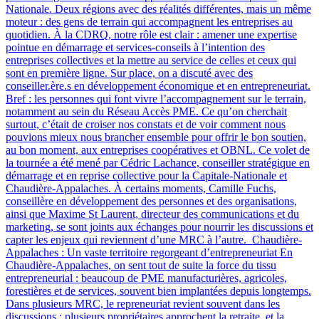
Nationale. Deux régions avec des réalités différentes, mais un même
moteur : des gens de terrain qui accompagnent les entreprises au
quotidien. À la CDRQ, notre rôle est clair : amener une expertise
pointue en démarrage et services-conseils à l’intention des
entreprises collectives et la mettre au service de celles et ceux qui
sont en première ligne. Sur place, on a discuté avec des
conseiller.ère.s en développement économique et en entrepreneuriat.
Bref : les personnes qui font vivre l’accompagnement sur le terrain,
notamment au sein du Réseau Accès PME. Ce qu’on cherchait
surtout, c’était de croiser nos constats et de voir comment nous
pouvions mieux nous brancher ensemble pour offrir le bon soutien,
au bon moment, aux entreprises coopératives et OBNL. Ce volet de
la tournée a été mené par Cédric Lachance, conseiller stratégique en
démarrage et en reprise collective pour la Capitale-Nationale et
Chaudière-Appalaches. À certains moments, Camille Fuchs,
conseillère en développement des personnes et des organisations,
ainsi que Maxime St Laurent, directeur des communications et du
marketing, se sont joints aux échanges pour nourrir les discussions et
capter les enjeux qui reviennent d’une MRC à l’autre. Chaudière-
Appalaches : Un vaste territoire regorgeant d’entrepreneuriat En
Chaudière-Appalaches, on sent tout de suite la force du tissu
entrepreneurial : beaucoup de PME manufacturières, agricoles,
forestières et de services, souvent bien implantées depuis longtemps.
Dans plusieurs MRC, le repreneuriat revient souvent dans les
discussions : plusieurs propriétaires approchent la retraite, et la