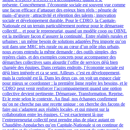
présente. Concrètement, l’économie sociale est souvent vue comme
une façon efficace d’attaquer des enjeux bien réels : pénurie de
main‑-d’œuvre ; attractivité et rétention des talents ; innovation
sociale et développement durable. Pour le CDRQ, la Capitale-
Nationale est un terrain particulièrement porteur pour le démarrage
collectif… et pour le repreneuriat, quand un modèle coop ou OBNL
est la meilleure façon d’assurer la continuité. Entre réalités rurales et
urbaines : un même besoin de solutions adaptées Peu importe qu’on
soit dans une MRC très rurale ou au cœur d’un pôle plus urbain,
nous avons entendu la même demande : des outils simples, des
repères clairs, et des exemples concrets pour accompagner des
démarches collectives sans alourdir l’offre de services déjà bien
chargée des équipes. Dans certains endroits, l’économie sociale est
déjà bien intégrée et ça se sent. Ailleurs, c’est en développement,
mais la curiosité est là. Dans les deux cas, on voit un espace clair
pour mieux se coordonner : la première ligne repère les besoins, et le
CDRQ peut venir renforcer l’accompagnement quand une option
collective devient pertinente. Démarrage. Transformation. Reprise.
Et le reste selon le contexte. Au final, nos échanges confirment
qu’on ne cherche pas une recette unique : on cherche des façons de
faire qui s’adaptent aux réalités locales, et qui misent sur la
collaboration entre les équipes. C’est exactement là que
l’entrepreneuriat collectif peut prendre plus de place autant en
Chaudière-Appalaches qu’en Capitale-Nationale si on continue de