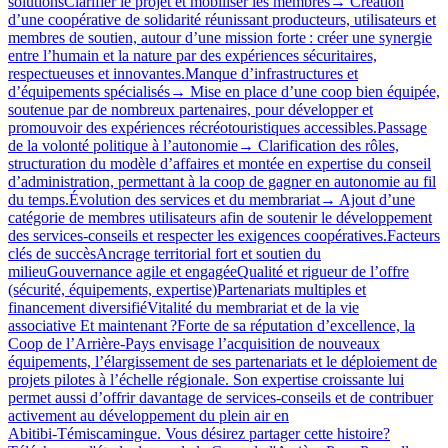
solutionsClarifier le projet et mobiliser les membres→ Création
d’une coopérative de solidarité réunissant producteurs, utilisateurs et
membres de soutien, autour d’une mission forte : créer une synergie
entre l’humain et la nature par des expériences sécuritaires,
respectueuses et innovantes.Manque d’infrastructures et
d’équipements spécialisés→ Mise en place d’une coop bien équipée,
soutenue par de nombreux partenaires, pour développer et
promouvoir des expériences récréotouristiques accessibles.Passage
de la volonté politique à l’autonomie→ Clarification des rôles,
structuration du modèle d’affaires et montée en expertise du conseil
d’administration, permettant à la coop de gagner en autonomie au fil
du temps.Évolution des services et du membrariat→ Ajout d’une
catégorie de membres utilisateurs afin de soutenir le développement
des services‑conseils et respecter les exigences coopératives.Facteurs
clés de succèsAncrage territorial fort et soutien du
milieuGouvernance agile et engagéeQualité et rigueur de l’offre
(sécurité, équipements, expertise)Partenariats multiples et
financement diversifiéVitalité du membrariat et de la vie
associative Et maintenant ?Forte de sa réputation d’excellence, la
Coop de l’Arrière-Pays envisage l’acquisition de nouveaux
équipements, l’élargissement de ses partenariats et le déploiement de
projets pilotes à l’échelle régionale. Son expertise croissante lui
permet aussi d’offrir davantage de services‑conseils et de contribuer
activement au développement du plein air en
Abitibi‑Témiscamingue. Vous désirez partager cette histoire?