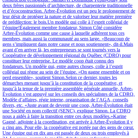
deux frères passionnés d’architecture, de charpenterie traditionnelle
et d’écoconstruction. Arbre-Évolution est un peu le prolongement de
leur désir de protéger la nature et de valoriser leur matière première
de prédilection: le bois.Un modèle qui colle à l’esprit collégial de
l’équipe!Également membre fondateur, Simon Côté considère
Arbre-Évolution comme une cause à laquelle adhèrent tous ces
membres, mais aussi la communauté au sens large. «Beaucoup de
gens s’impliquent dans notre cause et nous soutiennent», dit-il.Mais
avant d’en arriver là, les entrepreneurs se sont tournés vers la
Coopérative de développement régional du Québec (CDRQ) pour
constituer leur entreprise. Le modèle coop était connu des
fondateurs. Un modèle qui, entre autres choses, colle à l’esprit
collégial qui règne au sein de l’équipe. «On gagne ensemble et on
perd ensemble», soutient Simon.Selon ce dernier, toutes les
démarches menant jusqu’à la constitution de la coopérative, et
jusqu’à la tenue de la première assemblée générale annuelle, Arbre-
Évolution s’est appuyé sur les conseils des spécialistes de la CDRQ.
Modèle d’affaires, régie interne, organisation de l’AGA, conseils
divers, etc. «Juste avant de devenir une coop, Arbre-Évolution était
une Société en nom collectif (SENC), explique Simon. La CDRQ
nous a aidés à faire la transition entre ces deux modèles.»Karine
Gagné, adjointe à la coordination, est arrivée à Arbre-Évolution il y
a cinq ans. Pour elle, la coopérative est portée par des gens de cœur.
Une équipe qui en dix ans est passée de deux ou trois employés à