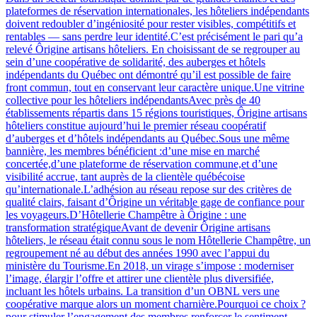
plateformes de réservation internationales, les hôteliers indépendants
doivent redoubler d’ingéniosité pour rester visibles, compétitifs et
rentables — sans perdre leur identité.C’est précisément le pari qu’a
relevé Ôrigine artisans hôteliers. En choisissant de se regrouper au
sein d’une coopérative de solidarité, des auberges et hôtels
indépendants du Québec ont démontré qu’il est possible de faire
front commun, tout en conservant leur caractère unique.Une vitrine
collective pour les hôteliers indépendantsAvec près de 40
établissements répartis dans 15 régions touristiques, Ôrigine artisans
hôteliers constitue aujourd’hui le premier réseau coopératif
d’auberges et d’hôtels indépendants au Québec.Sous une même
bannière, les membres bénéficient :d’une mise en marché
concertée,d’une plateforme de réservation commune,et d’une
visibilité accrue, tant auprès de la clientèle québécoise
qu’internationale.L’adhésion au réseau repose sur des critères de
qualité clairs, faisant d’Ôrigine un véritable gage de confiance pour
les voyageurs.D’Hôtellerie Champêtre à Ôrigine : une
transformation stratégiqueAvant de devenir Ôrigine artisans
hôteliers, le réseau était connu sous le nom Hôtellerie Champêtre, un
regroupement né au début des années 1990 avec l’appui du
ministère du Tourisme.En 2018, un virage s’impose : moderniser
l’image, élargir l’offre et attirer une clientèle plus diversifiée,
incluant les hôtels urbains. La transition d’un OBNL vers une
coopérative marque alors un moment charnière.Pourquoi ce choix ?
pour stimuler l’engagement des membres,renforcer le sentiment