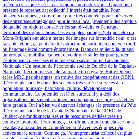
relève « classique » n’est pas toujours au rendez-vous. Quand on a
présenté le repreneuriat collectif, l’intérêt était tangible. Pour
plusieurs équipes, ça ouvre une porte très concrète pour : préserver
des entreprises stratégiques pour le tissu local ; maintenir des emplois
de qualité en région ; conserver les savoir‑-faire et l’ancrage
territorial des organisations. Les exemples partagés (tel que celui du
Mont-Orignal) ont aidé à mettre des images sur le modèle : oui, c’est
faisable, et oui, ça peut être très structurant, surtout en contexte rural,
où l’ancrage local compte énormément. Dans ces milieux-là, quand
un groupe se mobilise, ça peut devenir un vrai levier pour garder
l’entreprise ici, avec ses emplois et son savoir-faire. La Capitale-
Nationale : Un bastion de l’économie sociale Du côté de la Capitale-
Nationale, l’économie sociale fait partie du paysage. Entre Québec
et les MRC périphériques, on trouve des coopératives et des OBNL
d’économie sociale dans des secteurs très variés : services à la
population, tourisme, habitation, culture, développement
communautaire. Le potentiel est là et, surtout, il y a déjà des
organisations qui savent comment accompagner ces projets-là et les
faire grandir. On l’a bien vu dans nos échanges : la présence du Pôle
d’économie sociale de la Capitale-Nationale, de la CDEC de
Québec, de fonds spécialisés et de ressources dédiées crée un
contexte favorable. Pour nous, ça confirme surtout une chose : on a
avantage à travailler en complémentarité avec les équipes déjà
actives sur le terrain. Comme ça, l’entrepreneuriat collectif est plus
simple à repérer, à référer et à accompagner quand il se