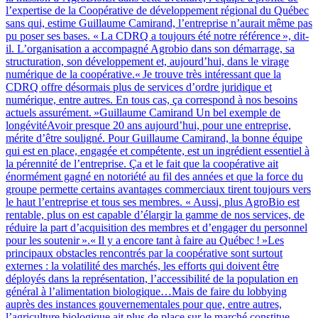
l’expertise de la Coopérative de développement régional du Québec
sans qui, estime Guillaume Camirand, l’entreprise n’aurait même pas
pu poser ses bases. « La CDRQ a toujours été notre référence », dit-
il. L’organisation a accompagné Agrobio dans son démarrage, sa
structuration, son développement et, aujourd’hui, dans le virage
numérique de la coopérative.« Je trouve très intéressant que la
CDRQ offre désormais plus de services d’ordre juridique et
numérique, entre autres. En tous cas, ça correspond à nos besoins
actuels assurément. »Guillaume Camirand Un bel exemple de
longévitéAvoir presque 20 ans aujourd’hui, pour une entreprise,
mérite d’être souligné. Pour Guillaume Camirand, la bonne équipe
qui est en place, engagée et compétente, est un ingrédient essentiel à
la pérennité de l’entreprise. Ça et le fait que la coopérative ait
énormément gagné en notoriété au fil des années et que la force du
groupe permette certains avantages commerciaux tirent toujours vers
le haut l’entreprise et tous ses membres. « Aussi, plus AgroBio est
rentable, plus on est capable d’élargir la gamme de nos services, de
réduire la part d’acquisition des membres et d’engager du personnel
pour les soutenir ».« Il y a encore tant à faire au Québec ! »Les
principaux obstacles rencontrés par la coopérative sont surtout
externes : la volatilité des marchés, les efforts qui doivent être
déployés dans la représentation, l’accessibilité de la population en
général à l’alimentation biologique…Mais de faire du lobbying
auprès des instances gouvernementales pour que, entre autres,
l’agriculture biologique ait plus de place sur le marché constitue