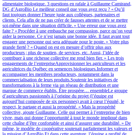
alimentaire biologique. 3 questions en rafale à Guillaume Camirand,
DG d’AgroBio Le meilleur conseil que vous ayez reçu ? « Qu’il
faut toujours donner l’heure juste aux collègues, partenaires et
clients. Cela afin de ne pas créer de fausses attentes et de se mettre
soi-même dans une situation difficile. » Une erreur que vous avez
faite ? « Procéder à une embauche par compassion, parce qu’on veut
aider la personne. Ce n’est jamais une bonne idée. Il faut avant tout
engager une personne qui sera adéquate pour le poste. » Votre plus
grande fierté ? « Quand on est en mesure d’offrir plus aux
producteurs ; plus de soutien, de services, etc. Aussi, l’idée de
contribuer à une richesse collective me rend bien fier. » Les trois
engagements de l’entrepriseApprovisionner les agriculteurs et les
agricultrices du Québec en semences biologiques.Informer et
accompagner les membres producteurs, notamment dans la
commercialisation de leurs produits.Soutenir les initiatives de
transformations à la ferme via un réseau de distribution et une
marque de commerce établis. Être prospère… ensembleLe groupe
d’agriculteurs passionnés à l’origine du projet (l’équipe est
aujourd’hui composée de six personnes) avait à cœur l’équité, le
respect, le partage et aussi la prospérité. « Mais la prospérité
collective, ajoute Guillaume. Celle qui permet à l’entreprise de bien
vivre, mais qui donne l’opportunité à tout le monde impliqué dans
cette chaîne d’être confortable et ainsi d’assurer une durabilité. » De
même, le modèle de coopérative soutenait parfaitement les valeurs et
la mission d’AgroBio.Et dans cette aventure, l’équipe a profité de