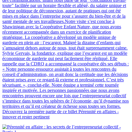
des communications. Ilham nous parle de leur “conciliation travail-
toute” facilitée par un horaire flexible et allégé, du salaire unique et
de leur politique de déconnexion, autant de pratiques qui ont été
mises en place dans l’entreprise pour s’assurer du bien-être et de la
santé mentale de ses travailleuses.Notre visite s’est conclue à
Shawinigan avec la Coopérative Enfant Nature, que nous avons
récemment accompagnée dans un exercice de planification
stratégique. La coopérative a développé un modèle unique de
garderie en plein air : l’escargot. Malgré la dizaine d’enfants qui
s’amusaient dehors autour de nous, tout était surprenamment calme.
Sylvie Gervais, la fondatrice, explique que l’escargot est un modèle
économique de garderie qui peut facilement être répliqué. Elle
rappelle que la CDRQ a accompagné la coopérative dès ses débuts :
« Notre personne-ressource assistait à toutes les rencontres du
conseil d’administration, on avait donc la certitude que les décisions
étaient prises avec ce regard-là externe et professionnel. C’est très
sécurisant. », conclut-elle. Notre équipe a terminé cette tournée
inspirée et motivée. Les personnes passionnées que nous avons
rencontrées prouvent encore une fois que l’entrepreneuriat collectif
s’immisce dans toutes les sphères de l’économie, qu’il dynamise nos
territoires et qu’il est créateur de richesse sous toutes ses formes.
Découvrez la première partie de ce billet Pérennité en affaires -
innover et rester pertinent