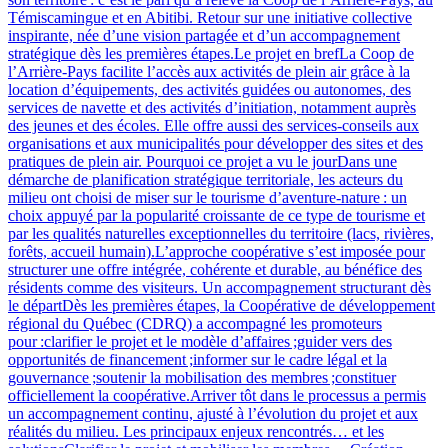
Témiscamingue et en Abitibi. Retour sur une initiative collective
inspirante, née d’une vision partagée et d’un accompagnement
stratégique dès les premières étapes.Le projet en brefLa Coop de
l’Arrière-Pays facilite l’accès aux activités de plein air grâce à la
location d’équipements, des activités guidées ou autonomes, des
services de navette et des activités d’initiation, notamment auprès
des jeunes et des écoles. Elle offre aussi des services‑conseils aux
organisations et aux municipalités pour développer des sites et des
pratiques de plein air. Pourquoi ce projet a vu le jourDans une
démarche de planification stratégique territoriale, les acteurs du
milieu ont choisi de miser sur le tourisme d’aventure‑nature : un
choix appuyé par la popularité croissante de ce type de tourisme et
par les qualités naturelles exceptionnelles du territoire (lacs, rivières,
forêts, accueil humain).L’approche coopérative s’est imposée pour
structurer une offre intégrée, cohérente et durable, au bénéfice des
résidents comme des visiteurs. Un accompagnement structurant dès
le départDès les premières étapes, la Coopérative de développement
régional du Québec (CDRQ) a accompagné les promoteurs
pour :clarifier le projet et le modèle d’affaires ;guider vers des
opportunités de financement ;informer sur le cadre légal et la
gouvernance ;soutenir la mobilisation des membres ;constituer
officiellement la coopérative.Arriver tôt dans le processus a permis
un accompagnement continu, ajusté à l’évolution du projet et aux
réalités du milieu. Les principaux enjeux rencontrés… et les