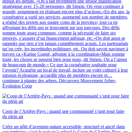
depuis les débuts. «On a fait récemment une grosse planification
stratégique avec 15-20 personnes, dit Simon. On veut continuer à
grandir, notamment en réalisant encore plus d’actions.»En dix ans, la
coopérative a varié ses services, augmenté son nombre de membres,
a réalisé des projets aux quatre coins de la province; tout ça en
affrontant les défis qui se trouvaient sur son parcours. Des défis
somme toute assez communs, comme la nécessité de faire ses
preuves, s’assurer d’un financement adéquat, etc.«On doit aussi se
rappeler que rien n’est jamais complètement acquis. Les partenariats
qu’on crée, les incertitudes politiques, etc. On doit savoir naviguer à
travers ça.»Karine Gagné, adjointe à la coordination«Mais somme
toute, les choses se passent bien pour nous, dit Simon. On a l’appui
de beaucoup de monde.» Ce que la coopérative souhaite pour
l’avenir? Acquérir un local de travail, inclure un volet culturel à leur
mission écologique, accueillir plus de membres encore et…
continuer à planter des arbres. Découvrez Mouvement Arbre-
Évolution Coop
Coop de l’Arrière-Pays : quand une communauté s’unit pour faire
du plein air
Créer un pôle d’aventure-nature accessible, structuré et ancré dans
son territoire : c’est le pari qu’a relevé la Coop de l’Arrière-Pays, au