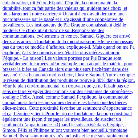
collaboration, dit Félix. Et puis, l’équité, la communauté, la
durabilité, tout ça fait partie des valeurs qui guident nos choix, et
plus largement notre carrière.» Un ami à eux avait démarré une
microbrasserie par le passé et il s’agissait d’une coopérative de
travailleurs. Les instigateurs de Pie Braque connaissaient déjà le
modèle. Ce choix allait donc de soi.Responsable des
communications, événements et ventes, Samuel Giguère est arrivé
deux ans après la fondation de la microbrasserie. «Je ne connaissais
pas du tout ce modèle d’affaires, explique-t-il. Mais quand on me l’a
expliqué, j’ai vite compris que c’était le plus intéressant pour
l’équipe.» La raison? Les valeurs portées par Pie Braque sont
véritablement incarnées. «Par exemple, on a acquis le matériel pour
brasser la bière au Canada alors que plusieurs l’achètent dans des
pays où c’est beaucoup moins cher», illustre Samuel.Autre exemple:
le réseau de distribution des produits se trouve à 80% dans la région.
«Sur le plan environnemental, on trouvait que ça ne faisait pas de
sens de faire voyager des camions sur des centaines de kilomètres»,
souligne Félix. Aussi, comme Samuel l’explique, la communauté
connaît aussi bien les personnes derrière les bières que les bières
elles-mêmes. Cette proximité favorise un sentiment d’appartenance
et ça, l’équipe y tient. Pour le trio de fondateurs, la coop constituait
également une façon d’engager les travailleurs, de susciter un
sentiment d’appartenance. «Quand je suis arrivé dans l’équipe,
Simon, Félix et Philippe m’ont vraiment bien accueilli, témoigne
Samuel. Ils se sont montrés très inclusifs et je me suis rapidement