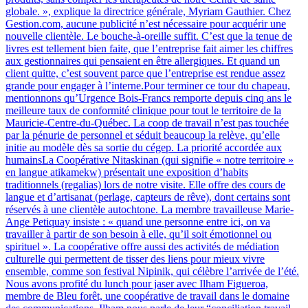
globale. », explique la directrice générale, Myriam Gauthier. Chez
Gestion.com, aucune publicité n’est nécessaire pour acquérir une
nouvelle clientèle. Le bouche-à-oreille suffit. C’est que la tenue de
livres est tellement bien faite, que l’entreprise fait aimer les chiffres
aux gestionnaires qui pensaient en être allergiques. Et quand un
client quitte, c’est souvent parce que l’entreprise est rendue assez
grande pour engager à l’interne.Pour terminer ce tour du chapeau,
mentionnons qu’Urgence Bois-Francs remporte depuis cinq ans le
meilleure taux de conformité clinique pour tout le territoire de la
Mauricie-Centre-du-Québec. La coop de travail n’est pas touchée
par la pénurie de personnel et séduit beaucoup la relève, qu’elle
initie au modèle dès sa sortie du cégep. La priorité accordée aux
humainsLa Coopérative Nitaskinan (qui signifie « notre territoire »
en langue atikamekw) présentait une exposition d’habits
traditionnels (regalias) lors de notre visite. Elle offre des cours de
langue et d’artisanat (perlage, capteurs de rêve), dont certains sont
réservés à une clientèle autochtone. La membre travailleuse Marie-
Ange Petiquay insiste : « quand une personne entre ici, on va
travailler à partir de son besoin à elle, qu’il soit émotionnel ou
spirituel ». La coopérative offre aussi des activités de médiation
culturelle qui permettent de tisser des liens pour mieux vivre
ensemble, comme son festival Nipinik, qui célèbre l’arrivée de l’été.
Nous avons profité du lunch pour jaser avec Ilham Figueroa,
membre de Bleu forêt, une coopérative de travail dans le domaine