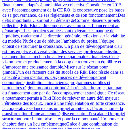
financement adaptés à une initiative collective.Constituée en 2015
avec l’accompagnement de la CDRQ, la coopérative pose les bases
de sa gouvernance, de ses règlements et de son fonctionnement.Des
défis importants… surtout au démarrageComme plusieurs projets
collectifs, Riki Bloc a dû composer avec un sous-financement au
démarrage. Les premières années sont exigeantes : manque de
liquidités, roulement à la direction générale, réflexion sur la viabilité
du modèle.Plutôt que de réduire l’ambition du projet, l’équipe
choisit de structurer la croissance. Un plan de développement clair
est mis en place : diversification des services, professionnalisation
des opérations et recherche active de partenaires financiers.Cette
vision permet graduellement à la coop de retrouver un équilibre et
d’amorcer une croissance durable.Miser sur le réseau pour
grandirL’un des facteurs clés du succès de Riki Bloc réside dans sa
capacité à bien s’entourer. Organismes de développement
économique, institutions financières, programmes publics et
partenaires régionaux ont contribué à la réussite du projet, tant par
du financement que par de l’accompagnement stratégique.Ce réseau
a notamment permis à Riki Bloc de relever un autre défi majeur :
l’étroitesse des locaux. Face à une fréquentation en forte croissance,
la coopérative se lance dans un projet ambitieux : l’acquisition et la
transformation d’une ancienne église en centre d’escalade.Un projet
structurant pour l’entreprise… et pour la communauté.Un nouveau
chapitre dans un lieu emblématiqueGrâce à une combinaison de