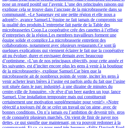
pose un regard positif sur l’avenir. L’une des principales raisons qui
explique cela se trouve dans l’ancrage de la microbrasserie dans sa
communauté. «Le Saguenay est une petite région et elle nous a
adopté!», avance Samuel.L’équipe ne fait jamais de compromis sur
la qualité des produits.L’entreprise fait partie de la Table des
microbrasseries Coop.La coopérative crée des canettes à l’effigie
d’entreprises de la région.Les membres travailleurs forment une
équipe solide et complice.La microbrasserie entretient des
collaborations, notamment avec plusieurs restaurants.Ce sont là
quelques explications qui viennent éclairer le fait que la coopérative
ait pu évoluer, durer et envisager demain avec beaucoup
d’optimisme. «L’un de nos principaux objectifs, pour cette année et
les suivantes, est d’inciter encore plus les gens à venir à la boutique
de la microbrasserie», explique Samuel.Car bien que la
microbrasserie ait de nombreux points de vente, inciter les gens à
venir acheter leurs bières à l’usine est parfois ardu du fait que l’usine
soit située dans le parc industriel, à une dizaine de minutes du
centre-ville de Jonquière. «Je rêve d’un beer garden un jour, lance
Samuel. Une installation temporaire mais qui constituerait
certainement une motivation supplémentaire pour venir!» «Notre
objectif a toujours été de se créer un travail qu’on aime, avec de
bonnes conditions. On n’a jamais eu l’ambition de devenir très gros
et de conquérir plusieurs marchés. On vient de finir de payer nos
dettes, ce qui signifie que maintenant, on va pouvoir redonner à la
communauté. Et ça, ça nous rend très heureux.»Félix Daviault-Ford