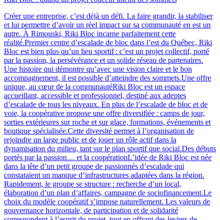
Créer une entreprise, c’est déjà un défi. La faire grandir, la stabiliser
et lui permettre d’avoir un réel impact sur sa communauté en est un
autre. À Rimouski, Riki Bloc incarne parfaitement cette
réalité.Premier centre d’escalade de bloc dans l’est du Québec, Riki
Bloc est bien plus qu’un lieu sportif : c’est un projet collectif, porté
par la passion, la persévérance et un solide réseau de partenaires.
Une histoire qui démontre qu’avec une vision claire et le bon
accompagnement, il est possible d’atteindre des sommets.Une offre
unique, au cœur de la communautéRiki Bloc est un espace
accueillant, accessible et professionnel, destiné aux adeptes
d’escalade de tous les niveaux. En plus de l’escalade de bloc et de
voie, la coopérative propose une offre diversifiée : camps de jour,
sorties extérieures sur roche et sur glace, formations, événements et
boutique spécialisée.Cette diversité permet à l’organisation de
rejoindre un large public et de jouer un rôle actif dans la
dynamisation du milieu, tant sur le plan sportif que social.Des débuts
portés par la passion… et la coopérationL’idée de Riki Bloc est née
dans la tête d’un petit groupe de passionnés d’escalade qui
constataient un manque d’infrastructures adaptées dans la région.
Rapidement, le groupe se structure : recherche d’un local,
élaboration d’un plan d’affaires, campagne de sociofinancement.Le
choix du modèle coopératif s’impose naturellement. Les valeurs de
gouvernance horizontale, de participation et de solidarité
correspondent à l’esprit du projet, tout en offrant des leviers de