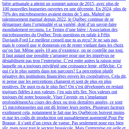
bière artisanale a atteint un sommet autour de 2015, avec plus de
100 nouvelles brasseries ouvertes en une décennie. En 2024, plus de
70% des microbrasseries avaient moins de 5 ans. Malgré un
ralentissement marqué depuis 2022, le Québec continue de se
démarquer dans l’originalité et sa variété, doté d’un savoir-faire
mondialement reconnu. Le Temps d’une bière / Association des
microbrasseries du Québec Trois questions en rafale à Félix
Daviault-Ford Le meilleur conseil que tu as reçu? Je ne sais pas,
mais le conseil que je donnerais est de rester vigilant dans les choix
qu’on fait. Même après 10 ans d’existence, on ne contrôle pas tout.
Il faut autant que possible s’arranger pour que les imprévus ne
déstabilisent pas trop l’entreprise. C’est entre autres la raison pour
laquelle on a toujours privilégié une croissance lente, réfléchie. Ce
qui t’a le plus surpris dans ton parcours? La perception plutôt
négative des institutions financières envers les coopératives. Cela dit,
je pense que les perceptions changent et sont de plus en plus
positives. De quoi es-tu le plus fier? On s’est développés en restant
toujours fidèles à nos valeurs, j’en suis très fier. Nos valeurs ont
toujours été notre boussole. Viser l’avenir, en s’implantant
profondémentAu cours des deux ou trois dernières années, ce sont
15 microbrasseries qui ont dû fermer leurs portes. Plusieurs facteurs
expliquent cela, notamment le fait que les Québécois boivent moins
et que les coûts de production ont passablement augmenté.Pour Pie
Braque, il s’agit d’un creux de vague. Pas seulement pour eux bien
sûr, mais pour tout le secteur brassicole. Mais l’entreprise est agile et