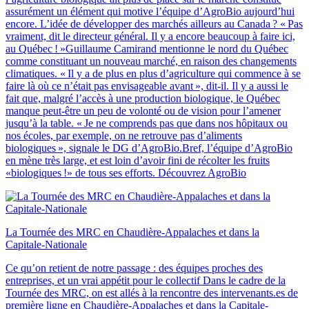
assurément un élément qui motive l’équipe d’AgroBio aujourd’hui
encore. L’idée de développer des marchés ailleurs au Canada ? « Pas
vraiment, dit le directeur général. Il y a encore beaucoup à faire ici,
au Québec ! »Guillaume Camirand mentionne le nord du Québec
comme constituant un nouveau marché, en raison des changements
climatiques. « Il y a de plus en plus d’agriculture qui commence à se
faire là où ce n’était pas envisageable avant », dit-il. Il y a aussi le
fait que, malgré l’accès à une production biologique, le Québec
manque peut-être un peu de volonté ou de vision pour l’amener
jusqu’à la table. « Je ne comprends pas que dans nos hôpitaux ou
nos écoles, par exemple, on ne retrouve pas d’aliments
biologiques », signale le DG d’AgroBio.Bref, l’équipe d’AgroBio
en mène très large, et est loin d’avoir fini de récolter les fruits
«biologiques !» de tous ses efforts. Découvrez AgroBio
La Tournée des MRC en Chaudière‑Appalaches et dans la
Capitale‑Nationale
Ce qu’on retient de notre passage : des équipes proches des
entreprises, et un vrai appétit pour le collectif Dans le cadre de la
Tournée des MRC, on est allés à la rencontre des intervenants.es de
première ligne en Chaudière-Appalaches et dans la Capitale-