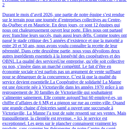
2
Durant le mois d’avril 2026, une partie de notre équipe s’est rendue
sur le terrain pour une tournée d’entreprises collectives au Centre-
du-Québec et en Mauricie. En deux jours, ce sont 12 équipes qui
nous ont chaleureusement ouvert leur porte. Elles nous ont partagé
avec franchise leurs succès, mais aussi leurs défis. Comme toutes ont
passé le stade critique des 5 années d’existence et que la majorité a
entre 20 et 50 ans, nous avons voulu connaître la recette de leur
pérennité. Dans cette deuxième partie, nous vous dévoilons deux
autres ingrédients essentiels à la longévité des coopératives et des
OBNL.La qualité des servicesUne entreprise, qu’elle soit collective
ou non, s’insère dans un marché compétitif. Le fait d’être en
économie sociale n’est parfois pas un argument de vente suffisant
pour se démarquer de la concurrence. C’est là que la qualité du
service devient essentielle.La Coopérative de solidarité La Manne
est une épicerie née à Victoriaville dans les années 1970 grâce à un
regroupement de 30 familles de Victoriaville qui souhaitaient
s’alimenter sainement. Elle compte aujourd’hui 60 employé-es, un
chiffre d’affaires de 6 M$ et a pignon sur rue au centre-ville. Quand
une grande chaine d’épiceries santé a ouvert une succursale à
Victoriaville, La Manne l’a tout de suite ressenti sur ses ventes. Mais
tranquillement, la clientèle est revenue. « Ici, le service est
exceptionnel. Les gens sur le plancher connaissent vraiment les
produits, sans compter les thérapeutes de notre Centre de santé