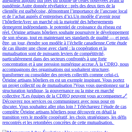
atteignent aujourd’hui près du double de celles observées avant la
pandémie.Autre donnée révélatrice : près des deux tiers de la
clientèle est québécoise, démontrant l’importance de l’ancrage local
et de l’achat auprès d’entreprises d’ici.Un modèle d’avenir pour
l’hôtellerieAvec un marché où la majorité des hébergements
demeurent indépendants, le potentiel de croissance du réseau est
réel. Ôrigine artisans hôteliers souhaite poursuivre le développement
de son réseau, tout en maintenant ses standards de qualité — et peut-
être, un jour, étendre son modèle à l’échelle canadienne.Cette étude
de cas illustre une chose avec clarté : la coopération et la
mutualisation sont de puissants leviers de compétitivité,
particulièrement dans des secteurs confrontés à une forte
concentration et à une pression numérique accrue.À la CDRQ, nous
accompagnons des organisations qui souhaitent structurer,
transformer ou consolider des projets collectifs comme celui-ci.
Ôrigine artisans hôteliers en est un exemple inspirant. Vous portez
un projet collectif ou de mutualisation ?Vous vous questionnez sur la
structuration juridique, la gouvernance ou la mise en marché
collective ?Les équipes de la CDRQ peuvent vous accompagner.🔗
Découvrez nos services ou communiquez avec nous pour en
discuter. Vous souhaitez aller plus loin ? Téléchargez l’étude de cas
complète Ôrigine artisans hôteliers pour découvrir en détail la
transition vers le modèle coopératif, les choix stratégiques, les défis
rencontrés et les retombées concrètes de cette mutualisation.