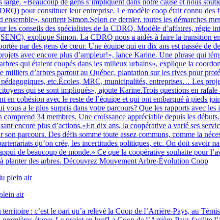
large. «Beaucoup de gens s’impliquent dans notre cause et nous soutienne
Q) pour constituer leur entreprise. Le modèle coop était connu des fon
 ensemble», soutient Simon.Selon ce dernier, toutes les démarches menan
 les conseils des spécialistes de la CDRQ. Modèle d’affaires, régie int
 (SENC), explique Simon. La CDRQ nous a aidés à faire la transition en
st portée par des gens de cœur. Une équipe qui en dix ans est passée de 
projets avec encore plus d’ampleur!», lance Karine. Une phrase qui témo
 les arbres qui étaient coupés dans les milieux urbains», explique la co
 milliers d’arbres partout au Québec, plantation sur les rives pour prot
gro pédagogiques, etc.Écoles, MRC, municipalités, entreprises… Les proje
toyens qui se sont impliqués», ajoute Karine.Trois questions en rafale
sont en cohésion avec le reste de l’équipe et qui ont embarqué à pieds j
ui vous a le plus surpris dans votre parcours? Que les rapports avec les 
comprend 34 membres. Une croissance appréciable depuis les débuts. «
sant encore plus d’actions.»En dix ans, la coopérative a varié ses serv
nt sur son parcours. Des défis somme toute assez communs, comme la néces
artenariats qu’on crée, les incertitudes politiques, etc. On doit savoir
ppui de beaucoup de monde.» Ce que la coopérative souhaite pour l’aveni
r à planter des arbres. Découvrez Mouvement Arbre-Évolution Coop
lein air
territoire : c’est le pari qu’a relevé la Coop de l’Arrière-Pays, au Témis
remières étapes.Le projet en brefLa Coop de l’Arrière-Pays facilite l’ac