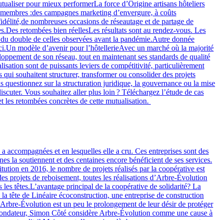
utualiser pour mieux performerLa force d’Ôrigine artisans hôteliers
es membres :des campagnes marketing d’envergure, à coûts
idélité,de nombreuses occasions de réseautage et de partage de
es.Des retombées bien réellesLes résultats sont au rendez-vous. Les
ès du double de celles observées avant la pandémie.Autre donnée
d’ici.Un modèle d’avenir pour l’hôtellerieAvec un marché où la majorité
eloppement de son réseau, tout en maintenant ses standards de qualité
lisation sont de puissants leviers de compétitivité, particulièrement
ui souhaitent structurer, transformer ou consolider des projets
us questionnez sur la structuration juridique, la gouvernance ou la mise
ter. Vous souhaitez aller plus loin ? Téléchargez l’étude de cas
 et les retombées concrètes de cette mutualisation.
a accompagnées et en lesquelles elle a cru. Ces entreprises sont des
nes la soutiennent et des centaines encore bénéficient de ses services.
tion en 2016, le nombre de projets réalisés par la coopérative est
es projets de reboisement, toutes les réalisations d’Arbre-Évolution
 les têtes.L’avantage principal de la coopérative de solidarité? La
 à la tête de Linéaire écoconstruction, une entreprise de construction
 Arbre-Évolution est un peu le prolongement de leur désir de protéger
bre fondateur, Simon Côté considère Arbre-Évolution comme une cause à