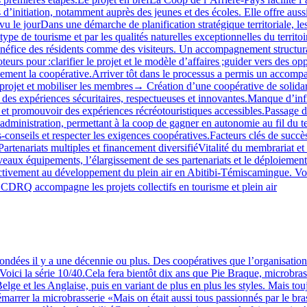
s d’initiation, notamment auprès des jeunes et des écoles. Elle offre aus
 vu le jourDans une démarche de planification stratégique territoriale, le
ype de tourisme et par les qualités naturelles exceptionnelles du territoi
bénéfice des résidents comme des visiteurs. Un accompagnement structura
our :clarifier le projet et le modèle d’affaires ;guider vers des oppor
lement la coopérative.Arriver tôt dans le processus a permis un accompag
 projet et mobiliser les membres→ Création d’une coopérative de solidari
par des expériences sécuritaires, respectueuses et innovantes.Manque d’i
t promouvoir des expériences récréotouristiques accessibles.Passage de
d’administration, permettant à la coop de gagner en autonomie au fil d
‑conseils et respecter les exigences coopératives.Facteurs clés de succè
Partenariats multiples et financement diversifiéVitalité du membrariat et
aux équipements, l’élargissement de ses partenariats et le déploiement de
activement au développement du plein air en Abitibi‑Témiscamingue. Vous
CDRQ accompagne les projets collectifs en tourisme et plein air
ndées il y a une décennie ou plus. Des coopératives que l’organisation 
Voici la série 10/40.Cela fera bientôt dix ans que Pie Braque, microbras
elge et les Anglaise, puis en variant de plus en plus les styles. Mais tou
démarrer la microbrasserie «Mais on était aussi tous passionnés par le bra