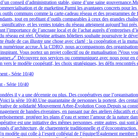
e d’un conseil d’administration stable, signe d’une saine gouvernance.M
commercialisation et de marketing.Parmi les avantages concrets pour l
,des outils communs comme la carte-cadeau réseau et des programmes de f
ndants, tout en profitant d’outils comparables à ceux des grandes chaîn
gnificative, et les ventes totales du réseau atteignent aujourd’hui pr
trant l’importance de l’ancrage local et de l’achat auprès d’entreprises 
 réseau est réel. Ôrigine artisans hôteliers souhaite poursuivre le dév
 étude de cas illustre une chose avec clarté : la coopération et la mutua
sion numérique accrue.À la CDRQ, nous accompagnons des organisations q
 inspirant. Vous portez un projet collectif ou de mutualisation ?Vous vo
ner.🔗 Découvrez nos services ou communiquez avec nous pour en discu
on vers le modèle coopératif, les choix stratégiques, les défis rencontrés
 - Série 10/40
ndées il y a une décennie ou plus. Des coopératives que l’organisation 
Voici la série 10/40.Une quarantaine de personnes la portent, des centai
rative de solidarité Mouvement Arbre-Évolution Coop.Depuis sa constitu
agement de bandes-riveraines, en passant par des ateliers éducatifs et d
 reboisement, protéger les plans d’eau et semer l’amour de la nature dans
coopérative est une initiative des mêmes personnes, entre autres, qui sont
s d’architecture, de charpenterie traditionnelle et d’écoconstruction.
ois.Un modèle qui colle à l’esprit collégial de l’équipe!Également mem