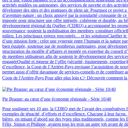
activités guidées ou autonomes, des services de navette et des activité
développer des sites et des pratiques de plein air. Pourquoi ce projet a
d’aventure‑nature : un choix appuyé par la popularité croissante de ce t
imposée pour structurer une offre intégrée, cohérente et durable, au 
développement régional du Québec (CDRQ) a accompagné les promoteurs p
gouvernance ;soutenir la mobilisation des membres ;constituer officiel
milieu. Les principaux enjeux rencontrés… et les solutionsClarifier le
d’une mission forte : créer une synergie entre l’humain et la nature 
bien équipée, soutenue par de nombreux partenaires, pour développer e
structuration du modèle d’affaires et montée en expertise du conseil 
de membres utilisateurs afin de soutenir le développement des services
engagéeQualité et rigueur de l’offre (sécurité, équipements, expertise)
d’excellence, la Coop de l’Arrière-Pays envisage l’acquisition de nouve
permet aussi d’offrir davantage de services‑conseils et de contribuer 
Coop de l'Arrière-Pays Pour aller plus loin 👉 Découvrir comment la 
Pie Braque: au cœur d’une économie régionale - Série 10/40
Pour souligner ses 10 ans, la CDRQ met de l’avant des coopératives fo
exemples de ténacité, d’efforts et d’excellence. Chacune à leur façon. 
bières, en misant d’abord sur des types plus traditionnels, comme les B
Félix, Simon et Philippe, avaient tous les trois un autre job avant de 