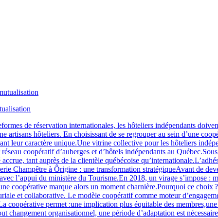
tualisation
ormes de réservation internationales, les hôteliers indépendants doivent 
ine artisans hôteliers. En choisissant de se regrouper au sein d’une coo
ant leur caractère unique.Une vitrine collective pour les hôteliers indé
mier réseau coopératif d’auberges et d’hôtels indépendants au Québec.S
ccrue, tant auprès de la clientèle québécoise qu’internationale.L’adhésio
rie Champêtre à Ôrigine : une transformation stratégiqueAvant de deveni
c l’appui du ministère du Tourisme.En 2018, un virage s’impose : modern
rs une coopérative marque alors un moment charnière.Pourquoi ce choix 
euriale et collaborative. Le modèle coopératif comme moteur d’engage
e.La coopérative permet :une implication plus équitable des membres,une
out changement organisationnel, une période d’adaptation est nécessaire