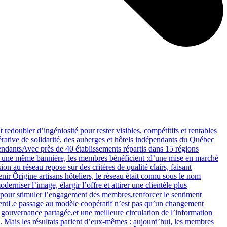
redoubler d’ingéniosité pour rester visibles, compétitifs et rentables
pérative de solidarité, des auberges et hôtels indépendants du Québec
pendantsAvec près de 40 établissements répartis dans 15 régions
ous une même bannière, les membres bénéficient :d’une mise en marché
n au réseau repose sur des critères de qualité clairs, faisant
r Ôrigine artisans hôteliers, le réseau était connu sous le nom
iser l’image, élargir l’offre et attirer une clientèle plus
?pour stimuler l’engagement des membres,renforcer le sentiment
mentLe passage au modèle coopératif n’est pas qu’un changement
 gouvernance partagée,et une meilleure circulation de l’information
. Mais les résultats parlent d’eux-mêmes : aujourd’hui, les membres