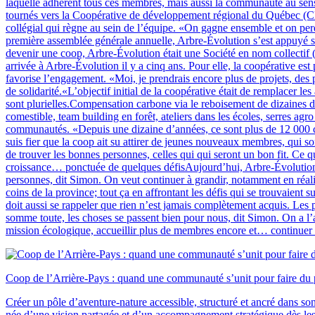
laquelle adhèrent tous ces membres, mais aussi la communauté au sens 
tournés vers la Coopérative de développement régional du Québec (CDR
collégial qui règne au sein de l’équipe. «On gagne ensemble et on perd
première assemblée générale annuelle, Arbre-Évolution s’est appuyé sur
devenir une coop, Arbre-Évolution était une Société en nom collectif
arrivée à Arbre-Évolution il y a cinq ans. Pour elle, la coopérative e
favorise l’engagement. «Moi, je prendrais encore plus de projets, des 
de solidarité.«L’objectif initial de la coopérative était de remplacer
sont plurielles.Compensation carbone via le reboisement de dizaines de
comestible, team building en forêt, ateliers dans les écoles, serres a
communautés. «Depuis une dizaine d’années, ce sont plus de 12 000 ci
suis fier que la coop ait su attirer de jeunes nouveaux membres, qui 
de trouver les bonnes personnes, celles qui qui seront un bon fit. Ce q
croissance… ponctuée de quelques défisAujourd’hui, Arbre-Évolution 
personnes, dit Simon. On veut continuer à grandir, notamment en réali
coins de la province; tout ça en affrontant les défis qui se trouvaie
doit aussi se rappeler que rien n’est jamais complètement acquis. Les p
somme toute, les choses se passent bien pour nous, dit Simon. On a l’a
mission écologique, accueillir plus de membres encore et… continue
Coop de l’Arrière-Pays : quand une communauté s’unit pour faire du p
Créer un pôle d’aventure-nature accessible, structuré et ancré dans son 
née d’une vision partagée et d’un accompagnement stratégique dès les p