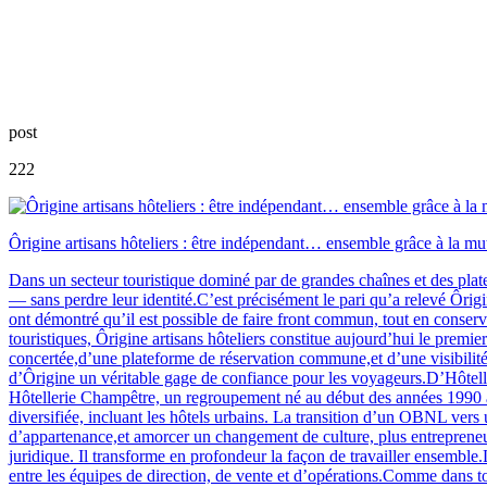
post
222
Ôrigine artisans hôteliers : être indépendant… ensemble grâce à la mu
Dans un secteur touristique dominé par de grandes chaînes et des platef
— sans perdre leur identité.C’est précisément le pari qu’a relevé Ôrig
ont démontré qu’il est possible de faire front commun, tout en conserv
touristiques, Ôrigine artisans hôteliers constitue aujourd’hui le pre
concertée,d’une plateforme de réservation commune,et d’une visibilité a
d’Ôrigine un véritable gage de confiance pour les voyageurs.D’Hôtelle
Hôtellerie Champêtre, un regroupement né au début des années 1990 ave
diversifiée, incluant les hôtels urbains. La transition d’un OBNL ve
d’appartenance,et amorcer un changement de culture, plus entrepren
juridique. Il transforme en profondeur la façon de travailler ensembl
entre les équipes de direction, de vente et d’opérations.Comme dans t