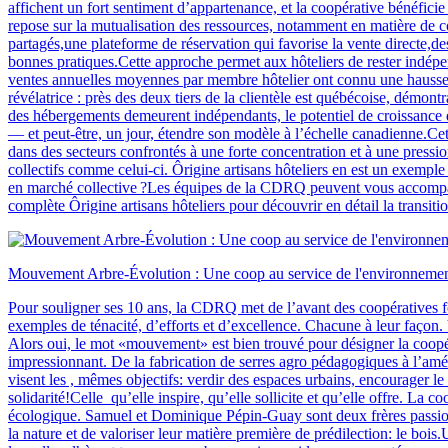
affichent un fort sentiment d’appartenance, et la coopérative bénéfici
repose sur la mutualisation des ressources, notamment en matière de 
partagés,une plateforme de réservation qui favorise la vente directe
bonnes pratiques.Cette approche permet aux hôteliers de rester indépe
ventes annuelles moyennes par membre hôtelier ont connu une hausse si
révélatrice : près des deux tiers de la clientèle est québécoise, démon
des hébergements demeurent indépendants, le potentiel de croissance du
— et peut-être, un jour, étendre son modèle à l’échelle canadienne.Cette
dans des secteurs confrontés à une forte concentration et à une pres
collectifs comme celui-ci. Ôrigine artisans hôteliers en est un exemple
en marché collective ?Les équipes de la CDRQ peuvent vous accompag
complète Ôrigine artisans hôteliers pour découvrir en détail la transiti
Mouvement Arbre-Évolution : Une coop au service de l'environnement
Pour souligner ses 10 ans, la CDRQ met de l’avant des coopératives fo
exemples de ténacité, d’efforts et d’excellence. Chacune à leur façon. 
Alors oui, le mot «mouvement» est bien trouvé pour désigner la coopé
impressionnant. De la fabrication de serres agro pédagogiques à l’amén
visent les , mêmes objectifs: verdir des espaces urbains, encourager le
solidarité!Celle qu’elle inspire, qu’elle sollicite et qu’elle offre. La 
écologique. Samuel et Dominique Pépin-Guay sont deux frères passionné
la nature et de valoriser leur matière première de prédilection: le b