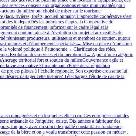
si des services‑conseils aux organisations et aux municipalités pour
s acteurs du milieu ont choisi de miser sur le tourisme
re (lacs, rivières, forêts, accueil humain).L’approche coopérative s’est
nt dès le départDès les premières étapes, la Coopérative de
tunités de financement ;informer sur le cadre légal et la
nement continu, ajusté à l’évolution du projet et aux réalités du
té réunissant producteurs, utilisateurs et membres de soutien, autour
nfrastructures et d’équipements spécialisés→ Mise en place d’une coop
 la volonté politique à l’autonomie→ Clarification des rôles,
u temps.Évolution des services et du membrariat→ Ajout d’une catégorie
sAncrage territorial fort et soutien du milieuGouvernance agile et
 de la vie associative Et maintenant ?Forte de sa réputation
 projets pilotes à l’échelle régionale. Son expertise croissante lui
 désirez partager cette histoire? Téléchargez l'étude de cas de la
a accompagnées et en lesquelles elle a cru. Ces entreprises sont des
serie artisanale de Jonquière, existe. Dix années à fabriquer des
jours, toujours, avec un souci de qualité constant.Les fondateurs,
ssage de la bière et on a voulu transformer cette passion en métier»,