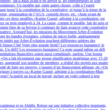
nt», dit-il.Mais avant d’en arriver là, les entrepreneurs se sont
dateurs. Un modèle qui, entre autres choses, colle à l’esprit
t jusqu’à la constitution de la coopérative, et jusqu’à la tenue de la
erne, organisation de l’AGA, conseils divers, etc. «Juste avant de
tre ces deux modèles.»Karine Gagné, adjointe à la coordination, est
deux ou trois employés à 34. La cause, comme le modèle, fait du sens et
igne bien de sa ferveur à continuer de faire avancer cette coopérative
ordonnatrice. Aujourd’hui, les missions du Mouvement Arbre-Évolution
éger les bandes riveraines, création de micro forêts, aménagement
ts initiés par Arbre-Évolution touchent différentes sphères des
 à Simon Côté Votre plus grande fierté? Les ressources humaines! Je
oints. Un défi? Les ressources humaines! Ça reste quand même un défi
institutions financières soient aussi compliqués, parfois. Une bonne
On a fait récemment une grosse planification stratégique avec 15-20
ices, augmenté son nombre de membres, a réalisé des projets aux quatre
sité de faire ses preuves, s’assurer d’un financement adéquat, etc.«On
 naviguer à travers ça.»Karine Gagné, adjointe à la coordination«Mais
r? Acquérir un local de travail, inclure un volet culturel à leur
camingue et en Abitibi. Retour sur une initiative collective inspirante,
cès aux activités de plein air grâce à la location d’équipements, des