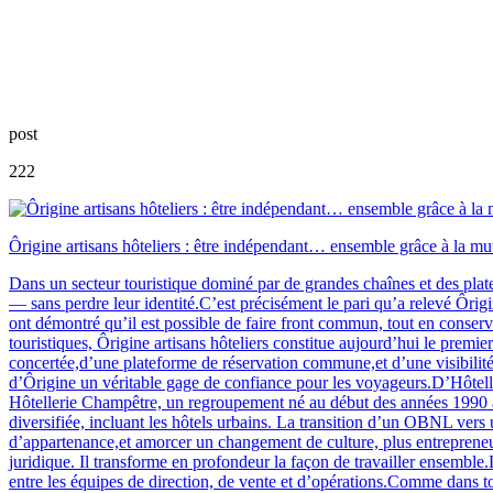
post
222
Ôrigine artisans hôteliers : être indépendant… ensemble grâce à la mu
Dans un secteur touristique dominé par de grandes chaînes et des platef
— sans perdre leur identité.C’est précisément le pari qu’a relevé Ôrig
ont démontré qu’il est possible de faire front commun, tout en conserv
touristiques, Ôrigine artisans hôteliers constitue aujourd’hui le pre
concertée,d’une plateforme de réservation commune,et d’une visibilité a
d’Ôrigine un véritable gage de confiance pour les voyageurs.D’Hôtelle
Hôtellerie Champêtre, un regroupement né au début des années 1990 ave
diversifiée, incluant les hôtels urbains. La transition d’un OBNL ve
d’appartenance,et amorcer un changement de culture, plus entrepren
juridique. Il transforme en profondeur la façon de travailler ensembl
entre les équipes de direction, de vente et d’opérations.Comme dans t