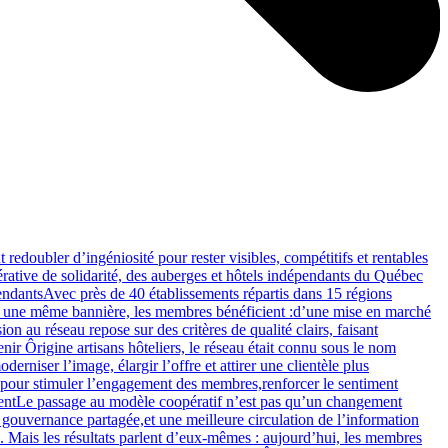
redoubler d’ingéniosité pour rester visibles, compétitifs et rentables
pérative de solidarité, des auberges et hôtels indépendants du Québec
pendantsAvec près de 40 établissements répartis dans 15 régions
ous une même bannière, les membres bénéficient :d’une mise en marché
n au réseau repose sur des critères de qualité clairs, faisant
r Ôrigine artisans hôteliers, le réseau était connu sous le nom
iser l’image, élargir l’offre et attirer une clientèle plus
?pour stimuler l’engagement des membres,renforcer le sentiment
mentLe passage au modèle coopératif n’est pas qu’un changement
 gouvernance partagée,et une meilleure circulation de l’information
. Mais les résultats parlent d’eux-mêmes : aujourd’hui, les membres