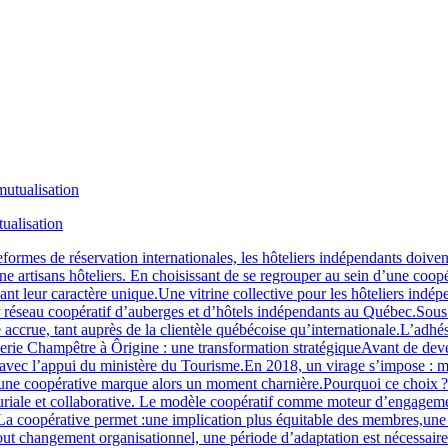
tualisation
ormes de réservation internationales, les hôteliers indépendants doivent 
ine artisans hôteliers. En choisissant de se regrouper au sein d’une coo
ant leur caractère unique.Une vitrine collective pour les hôteliers indé
mier réseau coopératif d’auberges et d’hôtels indépendants au Québec.S
ccrue, tant auprès de la clientèle québécoise qu’internationale.L’adhésio
rie Champêtre à Ôrigine : une transformation stratégiqueAvant de deveni
c l’appui du ministère du Tourisme.En 2018, un virage s’impose : modern
rs une coopérative marque alors un moment charnière.Pourquoi ce choix 
euriale et collaborative. Le modèle coopératif comme moteur d’engage
e.La coopérative permet :une implication plus équitable des membres,une
out changement organisationnel, une période d’adaptation est nécessaire