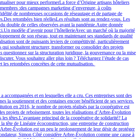
utualiser pour mieux performerLa force d’Ôrigine artisans hôteliers
es membres :des campagnes marketing d’envergure, à coûts
idélité,de nombreuses occasions de réseautage et de partage de
es.Des retombées bien réellesLes résultats sont au rendez-vous. Les
ès du double de celles observées avant la pandémie.Autre donnée
d’ici.Un modèle d’avenir pour l’hôtellerieAvec un marché où la majorité
eloppement de son réseau, tout en maintenant ses standards de qualité
lisation sont de puissants leviers de compétitivité, particulièrement
ui souhaitent structurer, transformer ou consolider des projets
us questionnez sur la structuration juridique, la gouvernance ou la mise
ter. Vous souhaitez aller plus loin ? Téléchargez l’étude de cas
 et les retombées concrètes de cette mutualisation.
a accompagnées et en lesquelles elle a cru. Ces entreprises sont des
nes la soutiennent et des centaines encore bénéficient de ses services.
tion en 2016, le nombre de projets réalisés par la coopérative est
es projets de reboisement, toutes les réalisations d’Arbre-Évolution
 les têtes.L’avantage principal de la coopérative de solidarité? La
 à la tête de Linéaire écoconstruction, une entreprise de construction
 Arbre-Évolution est un peu le prolongement de leur désir de protéger
bre fondateur, Simon Côté considère Arbre-Évolution comme une cause à