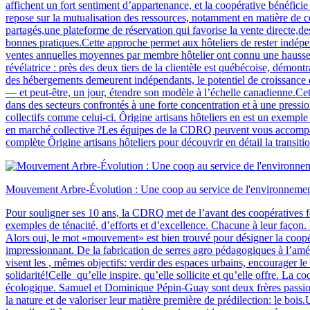
affichent un fort sentiment d’appartenance, et la coopérative bénéfici
repose sur la mutualisation des ressources, notamment en matière de 
partagés,une plateforme de réservation qui favorise la vente directe
bonnes pratiques.Cette approche permet aux hôteliers de rester indépe
ventes annuelles moyennes par membre hôtelier ont connu une hausse si
révélatrice : près des deux tiers de la clientèle est québécoise, démon
des hébergements demeurent indépendants, le potentiel de croissance du
— et peut-être, un jour, étendre son modèle à l’échelle canadienne.Cette
dans des secteurs confrontés à une forte concentration et à une pres
collectifs comme celui-ci. Ôrigine artisans hôteliers en est un exemple
en marché collective ?Les équipes de la CDRQ peuvent vous accompag
complète Ôrigine artisans hôteliers pour découvrir en détail la transiti
Mouvement Arbre-Évolution : Une coop au service de l'environnement
Pour souligner ses 10 ans, la CDRQ met de l’avant des coopératives fo
exemples de ténacité, d’efforts et d’excellence. Chacune à leur façon. 
Alors oui, le mot «mouvement» est bien trouvé pour désigner la coopé
impressionnant. De la fabrication de serres agro pédagogiques à l’amén
visent les , mêmes objectifs: verdir des espaces urbains, encourager le
solidarité!Celle qu’elle inspire, qu’elle sollicite et qu’elle offre. La 
écologique. Samuel et Dominique Pépin-Guay sont deux frères passionné
la nature et de valoriser leur matière première de prédilection: le b