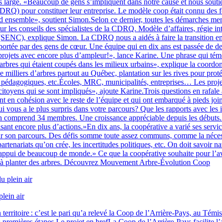
large. «Beaucoup de gens s’impliquent dans notre cause et nous soutienne
Q) pour constituer leur entreprise. Le modèle coop était connu des fon
 ensemble», soutient Simon.Selon ce dernier, toutes les démarches menan
 les conseils des spécialistes de la CDRQ. Modèle d’affaires, régie int
 (SENC), explique Simon. La CDRQ nous a aidés à faire la transition en
st portée par des gens de cœur. Une équipe qui en dix ans est passée de 
projets avec encore plus d’ampleur!», lance Karine. Une phrase qui témo
 les arbres qui étaient coupés dans les milieux urbains», explique la co
 milliers d’arbres partout au Québec, plantation sur les rives pour prot
gro pédagogiques, etc.Écoles, MRC, municipalités, entreprises… Les proje
toyens qui se sont impliqués», ajoute Karine.Trois questions en rafale
sont en cohésion avec le reste de l’équipe et qui ont embarqué à pieds j
ui vous a le plus surpris dans votre parcours? Que les rapports avec les 
comprend 34 membres. Une croissance appréciable depuis les débuts. «
sant encore plus d’actions.»En dix ans, la coopérative a varié ses serv
nt sur son parcours. Des défis somme toute assez communs, comme la néces
artenariats qu’on crée, les incertitudes politiques, etc. On doit savoir
ppui de beaucoup de monde.» Ce que la coopérative souhaite pour l’aveni
r à planter des arbres. Découvrez Mouvement Arbre-Évolution Coop
lein air
territoire : c’est le pari qu’a relevé la Coop de l’Arrière-Pays, au Témis
remières étapes.Le projet en brefLa Coop de l’Arrière-Pays facilite l’ac