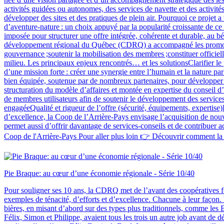
activités guidées ou autonomes, des services de navette et des activité
développer des sites et des pratiques de plein air. Pourquoi ce projet a
d’aventure‑nature : un choix appuyé par la popularité croissante de ce t
imposée pour structurer une offre intégrée, cohérente et durable, au 
développement régional du Québec (CDRQ) a accompagné les promoteurs p
gouvernance ;soutenir la mobilisation des membres ;constituer officiel
milieu. Les principaux enjeux rencontrés… et les solutionsClarifier le
d’une mission forte : créer une synergie entre l’humain et la nature 
bien équipée, soutenue par de nombreux partenaires, pour développer e
structuration du modèle d’affaires et montée en expertise du conseil 
de membres utilisateurs afin de soutenir le développement des services
engagéeQualité et rigueur de l’offre (sécurité, équipements, expertise)
d’excellence, la Coop de l’Arrière-Pays envisage l’acquisition de nouve
permet aussi d’offrir davantage de services‑conseils et de contribuer 
Coop de l'Arrière-Pays Pour aller plus loin 👉 Découvrir comment la 
Pie Braque: au cœur d’une économie régionale - Série 10/40
Pour souligner ses 10 ans, la CDRQ met de l’avant des coopératives fo
exemples de ténacité, d’efforts et d’excellence. Chacune à leur façon. 
bières, en misant d’abord sur des types plus traditionnels, comme les B
Félix, Simon et Philippe, avaient tous les trois un autre job avant de 