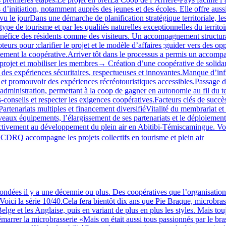
s d’initiation, notamment auprès des jeunes et des écoles. Elle offre aus
 vu le jourDans une démarche de planification stratégique territoriale, le
ype de tourisme et par les qualités naturelles exceptionnelles du territoi
bénéfice des résidents comme des visiteurs. Un accompagnement structura
our :clarifier le projet et le modèle d’affaires ;guider vers des oppor
lement la coopérative.Arriver tôt dans le processus a permis un accompag
 projet et mobiliser les membres→ Création d’une coopérative de solidari
par des expériences sécuritaires, respectueuses et innovantes.Manque d’i
t promouvoir des expériences récréotouristiques accessibles.Passage de
d’administration, permettant à la coop de gagner en autonomie au fil d
‑conseils et respecter les exigences coopératives.Facteurs clés de succè
Partenariats multiples et financement diversifiéVitalité du membrariat et
aux équipements, l’élargissement de ses partenariats et le déploiement de
activement au développement du plein air en Abitibi‑Témiscamingue. Vous
CDRQ accompagne les projets collectifs en tourisme et plein air
ndées il y a une décennie ou plus. Des coopératives que l’organisation 
Voici la série 10/40.Cela fera bientôt dix ans que Pie Braque, microbras
elge et les Anglaise, puis en variant de plus en plus les styles. Mais tou
démarrer la microbrasserie «Mais on était aussi tous passionnés par le bra