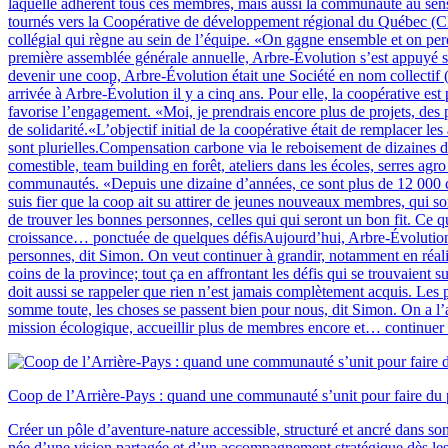
laquelle adhèrent tous ces membres, mais aussi la communauté au sens 
tournés vers la Coopérative de développement régional du Québec (CDR
collégial qui règne au sein de l’équipe. «On gagne ensemble et on perd
première assemblée générale annuelle, Arbre-Évolution s’est appuyé sur
devenir une coop, Arbre-Évolution était une Société en nom collectif
arrivée à Arbre-Évolution il y a cinq ans. Pour elle, la coopérative e
favorise l’engagement. «Moi, je prendrais encore plus de projets, des 
de solidarité.«L’objectif initial de la coopérative était de remplacer
sont plurielles.Compensation carbone via le reboisement de dizaines de
comestible, team building en forêt, ateliers dans les écoles, serres a
communautés. «Depuis une dizaine d’années, ce sont plus de 12 000 ci
suis fier que la coop ait su attirer de jeunes nouveaux membres, qui 
de trouver les bonnes personnes, celles qui qui seront un bon fit. Ce q
croissance… ponctuée de quelques défisAujourd’hui, Arbre-Évolution 
personnes, dit Simon. On veut continuer à grandir, notamment en réali
coins de la province; tout ça en affrontant les défis qui se trouvaie
doit aussi se rappeler que rien n’est jamais complètement acquis. Les p
somme toute, les choses se passent bien pour nous, dit Simon. On a l’a
mission écologique, accueillir plus de membres encore et… continue
Coop de l’Arrière-Pays : quand une communauté s’unit pour faire du p
Créer un pôle d’aventure-nature accessible, structuré et ancré dans son 
née d’une vision partagée et d’un accompagnement stratégique dès les p