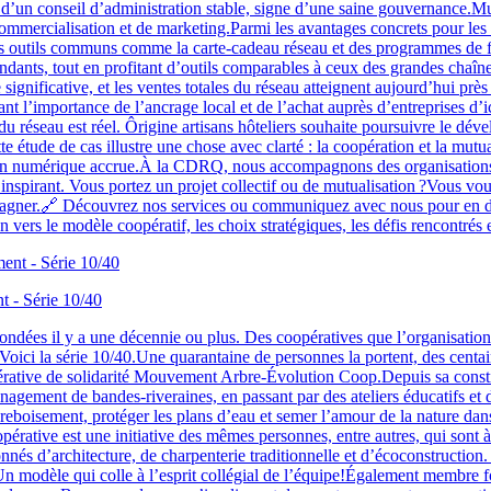
e d’un conseil d’administration stable, signe d’une saine gouvernance.M
commercialisation et de marketing.Parmi les avantages concrets pour l
,des outils communs comme la carte-cadeau réseau et des programmes de f
ndants, tout en profitant d’outils comparables à ceux des grandes chaîn
gnificative, et les ventes totales du réseau atteignent aujourd’hui pr
trant l’importance de l’ancrage local et de l’achat auprès d’entreprises 
 réseau est réel. Ôrigine artisans hôteliers souhaite poursuivre le dév
 étude de cas illustre une chose avec clarté : la coopération et la mutua
sion numérique accrue.À la CDRQ, nous accompagnons des organisations q
 inspirant. Vous portez un projet collectif ou de mutualisation ?Vous vo
ner.🔗 Découvrez nos services ou communiquez avec nous pour en discu
on vers le modèle coopératif, les choix stratégiques, les défis rencontrés
 - Série 10/40
ndées il y a une décennie ou plus. Des coopératives que l’organisation 
Voici la série 10/40.Une quarantaine de personnes la portent, des centai
rative de solidarité Mouvement Arbre-Évolution Coop.Depuis sa constitu
agement de bandes-riveraines, en passant par des ateliers éducatifs et d
 reboisement, protéger les plans d’eau et semer l’amour de la nature dans
coopérative est une initiative des mêmes personnes, entre autres, qui sont
s d’architecture, de charpenterie traditionnelle et d’écoconstruction.
ois.Un modèle qui colle à l’esprit collégial de l’équipe!Également mem