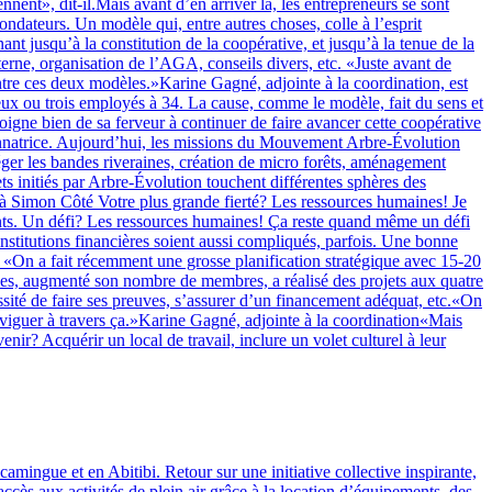
nt», dit-il.Mais avant d’en arriver là, les entrepreneurs se sont
dateurs. Un modèle qui, entre autres choses, colle à l’esprit
t jusqu’à la constitution de la coopérative, et jusqu’à la tenue de la
erne, organisation de l’AGA, conseils divers, etc. «Juste avant de
tre ces deux modèles.»Karine Gagné, adjointe à la coordination, est
deux ou trois employés à 34. La cause, comme le modèle, fait du sens et
igne bien de sa ferveur à continuer de faire avancer cette coopérative
ordonnatrice. Aujourd’hui, les missions du Mouvement Arbre-Évolution
éger les bandes riveraines, création de micro forêts, aménagement
ts initiés par Arbre-Évolution touchent différentes sphères des
 à Simon Côté Votre plus grande fierté? Les ressources humaines! Je
oints. Un défi? Les ressources humaines! Ça reste quand même un défi
institutions financières soient aussi compliqués, parfois. Une bonne
On a fait récemment une grosse planification stratégique avec 15-20
ices, augmenté son nombre de membres, a réalisé des projets aux quatre
sité de faire ses preuves, s’assurer d’un financement adéquat, etc.«On
 naviguer à travers ça.»Karine Gagné, adjointe à la coordination«Mais
r? Acquérir un local de travail, inclure un volet culturel à leur
camingue et en Abitibi. Retour sur une initiative collective inspirante,
cès aux activités de plein air grâce à la location d’équipements, des