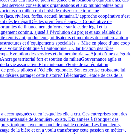
si des services‑conseils aux organisations et aux municipalités pour
s acteurs du milieu ont choisi de miser sur le tourisme
re (lacs, rivières, forêts, accueil humain).L’approche coopérative s’est
nt dès le départDès les premières étapes, la Coopérative de
tunités de financement ;informer sur le cadre légal et la
nement continu, ajusté à l’évolution du projet et aux réalités du
té réunissant producteurs, utilisateurs et membres de soutien, autour
nfrastructures et d’équipements spécialisés→ Mise en place d’une coop
 la volonté politique à l’autonomie→ Clarification des rôles,
u temps.Évolution des services et du membrariat→ Ajout d’une catégorie
sAncrage territorial fort et soutien du milieuGouvernance agile et
 de la vie associative Et maintenant ?Forte de sa réputation
 projets pilotes à l’échelle régionale. Son expertise croissante lui
 désirez partager cette histoire? Téléchargez l'étude de cas de la
a accompagnées et en lesquelles elle a cru. Ces entreprises sont des
serie artisanale de Jonquière, existe. Dix années à fabriquer des
jours, toujours, avec un souci de qualité constant.Les fondateurs,
ssage de la bière et on a voulu transformer cette passion en métier»,