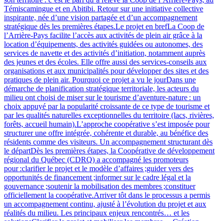
Témiscamingue et en Abitibi. Retour sur une initiative collective
inspirante, née d’une vision partagée et d’un accompagnement
stratégique dès les premières étapes.Le projet en brefLa Coop de
l’Arrière-Pays facilite l’accès aux activités de plein air grâce à la
location d’équipements, des activités guidées ou autonomes, des
services de navette et des activités d’initiation, notamment auprès
des jeunes et des écoles. Elle offre aussi des services‑conseils aux
organisations et aux municipalités pour développer des sites et des
pratiques de plein air. Pourquoi ce projet a vu le jourDans une
démarche de planification stratégique territoriale, les acteurs du
milieu ont choisi de miser sur le tourisme d’aventure‑nature : un
choix appuyé par la popularité croissante de ce type de tourisme et
par les qualités naturelles exceptionnelles du territoire (lacs, rivières,
forêts, accueil humain).L’approche coopérative s’est imposée pour
structurer une offre intégrée, cohérente et durable, au bénéfice des
résidents comme des visiteurs. Un accompagnement structurant dès
le départDès les premières étapes, la Coopérative de développement
régional du Québec (CDRQ) a accompagné les promoteurs
pour :clarifier le projet et le modèle d’affaires ;guider vers des
opportunités de financement ;informer sur le cadre légal et la
gouvernance ;soutenir la mobilisation des membres ;constituer
officiellement la coopérative.Arriver tôt dans le processus a permis
un accompagnement continu, ajusté à l’évolution du projet et aux
réalités du milieu. Les principaux enjeux rencontrés… et les