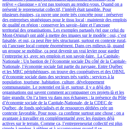
relève « classique » n’est pas toujours au rendez-vous. Quand on a
présenté le repreneuriat collectif, l’intérêt était tangible. Pour
plusieurs équipes, ça ouvre une porte très concrète pour : préserver
des entreprises stratégiques pour le tissu local ; maintenir des emplois
de qualité en région ; conserver les savoir‑-faire et l’ancrage
territorial des organisations. Les exemples partagés (tel que celui du
Mont-Orignal) ont aidé à mettre des images sur le modèle : oui, c’est
faisable, et oui, ça peut être très structurant, surtout en contexte rural,
où l’ancrage local compte énormément. Dans ces milieux-là, quand
un groupe se mobilise, ça peut devenir un vrai levier pour garder
l’entreprise ici, avec ses emplois et son savoir-faire. La Capitale-
Nationale : Un bastion de l’économie sociale Du côté de la Capitale-
Nationale, l’économie sociale fait partie du paysage. Entre Québec
et les MRC périphériques, on trouve des coopératives et des OBNL
d’économie sociale dans des secteurs très variés : services à la
population, tourisme, habitation, culture, développement
communautaire. Le potentiel est là et, surtout, il y a déjà des
organisations qui savent comment accompagner ces projets-là et les
faire grandir. On l’a bien vu dans nos échanges : la présence du Pôle
d’économie sociale de la Capitale-Nationale, de la CDEC de
Québec, de fonds spécialisés et de ressources dédiées crée un
contexte favorable. Pour nous, ça confirme surtout une chose : on a
avantage à travailler en complémentarité avec les équipes déjà
actives sur le terrain. Comme ça, l’entrepreneuriat collectif est plus
simple à repérer, à référer et à accompagner quand il se