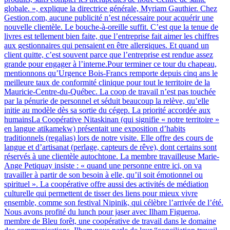
globale. », explique la directrice générale, Myriam Gauthier. Chez
Gestion.com, aucune publicité n’est nécessaire pour acquérir une
nouvelle clientèle. Le bouche-à-oreille suffit. C’est que la tenue de
livres est tellement bien faite, que l’entreprise fait aimer les chiffres
aux gestionnaires qui pensaient en être allergiques. Et quand un
client quitte, c’est souvent parce que l’entreprise est rendue assez
grande pour engager à l’interne.Pour terminer ce tour du chapeau,
mentionnons qu’Urgence Bois-Francs remporte depuis cinq ans le
meilleure taux de conformité clinique pour tout le territoire de la
Mauricie-Centre-du-Québec. La coop de travail n’est pas touchée
par la pénurie de personnel et séduit beaucoup la relève, qu’elle
initie au modèle dès sa sortie du cégep. La priorité accordée aux
humainsLa Coopérative Nitaskinan (qui signifie « notre territoire »
en langue atikamekw) présentait une exposition d’habits
traditionnels (regalias) lors de notre visite. Elle offre des cours de
langue et d’artisanat (perlage, capteurs de rêve), dont certains sont
réservés à une clientèle autochtone. La membre travailleuse Marie-
Ange Petiquay insiste : « quand une personne entre ici, on va
travailler à partir de son besoin à elle, qu’il soit émotionnel ou
spirituel ». La coopérative offre aussi des activités de médiation
culturelle qui permettent de tisser des liens pour mieux vivre
ensemble, comme son festival Nipinik, qui célèbre l’arrivée de l’été.
Nous avons profité du lunch pour jaser avec Ilham Figueroa,
membre de Bleu forêt, une coopérative de travail dans le domaine