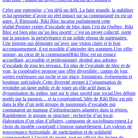
Créer une entreprise, c’est déjà un défi. La faire grandir, la stabiliser
et lui permettre d’avoir un réel impact sur sa communauté en est un
autre. À Rimouski, Riki Bloc incarne parfaitement cette
réalité.Premier centre d’escalade de bloc dans l’est du Québec, Riki
Bloc est bien plus qu’un lieu sportif : c’est un projet collectif, porté
par la passion, la persévérance et un solide réseau de partenaires.
Une histoire qui démontre qu’avec une vision claire et le bon
accompagnement, il est possible d’atteindre des sommets.Une offre
unique, au cœur de la communautéRiki Bloc est un espace
accueillant, accessible et professionnel, destiné aux adeptes
d’escalade de tous les niveaux. En plus de l’escalade de bloc et de
voie, la coopérative propose une offre diversifiée : camps de jour,
sorties extérieures sur roche et sur glace, formations, événements et
boutique spécialisée.Cette diversité permet à l’organisation de
rejoindre un large public et de jouer un rôle actif dans la
dynamisation du milieu, tant sur le plan sportif que social.Des débuts
portés par la passion… et la coopérationL’idée de Riki Bloc est née
dans la tête d’un petit groupe de passionnés d’escalade qui
constataient un manque d’infrastructures adaptées dans la région.
Rapidement, le groupe se structure : recherche d’un local,
élaboration d’un plan d’affaires, campagne de sociofinancement.Le
choix du modèle coopératif s’impose naturellement. Les valeurs de
gouvernance horizontale, de participation et de solidarité
correspondent à l’esprit du projet, tout en offrant des leviers de