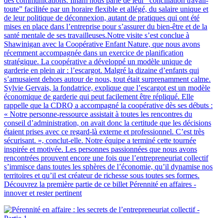
des communications. Ilham nous parle de leur “conciliation travail-
toute” facilitée par un horaire flexible et allégé, du salaire unique et
de leur politique de déconnexion, autant de pratiques qui ont été
mises en place dans l’entreprise pour s’assurer du bien-être et de la
santé mentale de ses travailleuses.Notre visite s’est conclue à
Shawinigan avec la Coopérative Enfant Nature, que nous avons
récemment accompagnée dans un exercice de planification
stratégique. La coopérative a développé un modèle unique de
garderie en plein air : l’escargot. Malgré la dizaine d’enfants qui
s’amusaient dehors autour de nous, tout était surprenamment calme.
Sylvie Gervais, la fondatrice, explique que l’escargot est un modèle
économique de garderie qui peut facilement être répliqué. Elle
rappelle que la CDRQ a accompagné la coopérative dès ses débuts :
« Notre personne-ressource assistait à toutes les rencontres du
conseil d’administration, on avait donc la certitude que les décisions
étaient prises avec ce regard-là externe et professionnel. C’est très
sécurisant. », conclut-elle. Notre équipe a terminé cette tournée
inspirée et motivée. Les personnes passionnées que nous avons
rencontrées prouvent encore une fois que l’entrepreneuriat collectif
s’immisce dans toutes les sphères de l’économie, qu’il dynamise nos
territoires et qu’il est créateur de richesse sous toutes ses formes.
Découvrez la première partie de ce billet Pérennité en affaires -
innover et rester pertinent