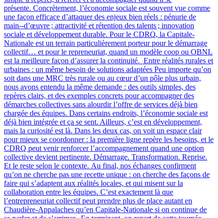
présente. Concrètement, l’économie sociale est souvent vue comme
une façon efficace d’attaquer des enjeux bien réels : pénurie de
main‑-d’œuvre ; attractivité et rétention des talents ; innovation
sociale et développement durable. Pour le CDRQ, la Capitale-
Nationale est un terrain particulièrement porteur pour le démarrage
collectif… et pour le repreneuriat, quand un modèle coop ou OBNL
est la meilleure façon d’assurer la continuité. Entre réalités rurales et
urbaines : un même besoin de solutions adaptées Peu importe qu’on
soit dans une MRC très rurale ou au cœur d’un pôle plus urbain,
nous avons entendu la même demande : des outils simples, des
repères clairs, et des exemples concrets pour accompagner des
démarches collectives sans alourdir l’offre de services déjà bien
chargée des équipes. Dans certains endroits, l’économie sociale est
déjà bien intégrée et ça se sent. Ailleurs, c’est en développement,
mais la curiosité est là. Dans les deux cas, on voit un espace clair
pour mieux se coordonner : la première ligne repère les besoins, et le
CDRQ peut venir renforcer l’accompagnement quand une option
collective devient pertinente. Démarrage. Transformation. Reprise.
Et le reste selon le contexte. Au final, nos échanges confirment
qu’on ne cherche pas une recette unique : on cherche des façons de
faire qui s’adaptent aux réalités locales, et qui misent sur la
collaboration entre les équipes. C’est exactement là que
l’entrepreneuriat collectif peut prendre plus de place autant en
Chaudière-Appalaches qu’en Capitale-Nationale si on continue de