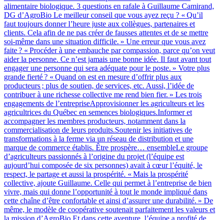
alimentaire biologique. 3 questions en rafale à Guillaume Camirand,
DG d’AgroBio Le meilleur conseil que vous ayez reçu ? « Qu’il
faut toujours donner l’heure juste aux collègues, partenaires et
clients. Cela afin de ne pas créer de fausses attentes et de se mettre
soi-même dans une situation difficile. » Une erreur que vous avez
faite ? « Procéder à une embauche par compassion, parce qu’on veut
aider la personne. Ce n’est jamais une bonne idée. Il faut avant tout
engager une personne qui sera adéquate pour le poste. » Votre plus
grande fierté ? « Quand on est en mesure d’offrir plus aux
producteurs ; plus de soutien, de services, etc. Aussi, l’idée de
contribuer à une richesse collective me rend bien fier. » Les trois
engagements de l’entrepriseApprovisionner les agriculteurs et les
agricultrices du Québec en semences biologiques.Informer et
accompagner les membres producteurs, notamment dans la
commercialisation de leurs produits.Soutenir les initiatives de
transformations à la ferme via un réseau de distribution et une
marque de commerce établis. Être prospère… ensembleLe groupe
d’agriculteurs passionnés à l’origine du projet (l’équipe est
aujourd’hui composée de six personnes) avait à cœur l’équité, le
respect, le partage et aussi la prospérité. « Mais la prospérité
collective, ajoute Guillaume. Celle qui permet à l’entreprise de bien
vivre, mais qui donne l’opportunité à tout le monde impliqué dans
cette chaîne d’être confortable et ainsi d’assurer une durabilité. » De
même, le modèle de coopérative soutenait parfaitement les valeurs et
la mission d’AgroBio.Et dans cette aventure, l’équipe a profité de