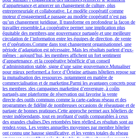
d’appartenance,et amorcer un changement de culture, plus
entrepreneuriale et collaborative. Le modèle coopératif comme
moteur d’engagementLe passage au modèle coopératif n’est pas
qu’un changement juridique. Il transforme en profondeur la façon de
travailler ensemble.La coopérative permet :une implication plus
équitable des membres,une gouvernance partagée,et une meilleure
circulation de l’information entre les équipes de direction, de vente
et d’opérations.Comme dans tout changement organisationnel, une
période d’adaptation est nécessaire. Mais les résultats parlent d’eux-
mêmes : aujourd’hui, les membres affichent un fort sentiment
d’appartenance, et la coopérative bénéficie d’un conseil
d’administration stable, signe d’une saine gouvernance.Mutualiser
pour mieux performerLa force d’Ôrigine artisans hôteliers repose sur
la mutualisation des ressources, notamment en matière de
commercialisation et de marketing.Parmi les avantages concrets pour
les membres :des campagnes marketing d’envergure, à coûts
partagés,une plateforme de réservation qui favorise la vente
directe,des outils communs comme la carte-cadeau réseau et des
programmes de fidélité,de nombreuses occasions de réseautage et de
partage de bonnes pratiques.Cette approche permet aux hôteliers de
rester indépendants, tout en profitant d’outils comparables à ceux
des grandes chaînes.Des retombées bien réellesLes résultats sont au
rendez-vous. Les ventes annuelles moyennes par membre hôtelier
ont connu une hausse significative, et les ventes totales du réseau