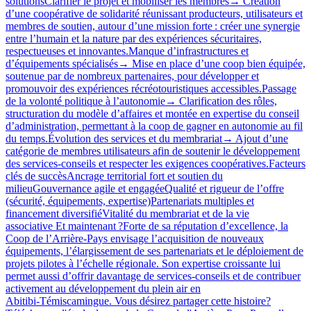
solutionsClarifier le projet et mobiliser les membres→ Création
d’une coopérative de solidarité réunissant producteurs, utilisateurs et
membres de soutien, autour d’une mission forte : créer une synergie
entre l’humain et la nature par des expériences sécuritaires,
respectueuses et innovantes.Manque d’infrastructures et
d’équipements spécialisés→ Mise en place d’une coop bien équipée,
soutenue par de nombreux partenaires, pour développer et
promouvoir des expériences récréotouristiques accessibles.Passage
de la volonté politique à l’autonomie→ Clarification des rôles,
structuration du modèle d’affaires et montée en expertise du conseil
d’administration, permettant à la coop de gagner en autonomie au fil
du temps.Évolution des services et du membrariat→ Ajout d’une
catégorie de membres utilisateurs afin de soutenir le développement
des services‑conseils et respecter les exigences coopératives.Facteurs
clés de succèsAncrage territorial fort et soutien du
milieuGouvernance agile et engagéeQualité et rigueur de l’offre
(sécurité, équipements, expertise)Partenariats multiples et
financement diversifiéVitalité du membrariat et de la vie
associative Et maintenant ?Forte de sa réputation d’excellence, la
Coop de l’Arrière-Pays envisage l’acquisition de nouveaux
équipements, l’élargissement de ses partenariats et le déploiement de
projets pilotes à l’échelle régionale. Son expertise croissante lui
permet aussi d’offrir davantage de services‑conseils et de contribuer
activement au développement du plein air en
Abitibi‑Témiscamingue. Vous désirez partager cette histoire?