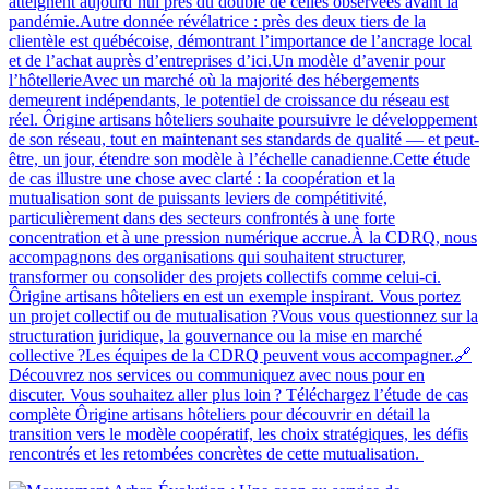
atteignent aujourd’hui près du double de celles observées avant la
pandémie.Autre donnée révélatrice : près des deux tiers de la
clientèle est québécoise, démontrant l’importance de l’ancrage local
et de l’achat auprès d’entreprises d’ici.Un modèle d’avenir pour
l’hôtellerieAvec un marché où la majorité des hébergements
demeurent indépendants, le potentiel de croissance du réseau est
réel. Ôrigine artisans hôteliers souhaite poursuivre le développement
de son réseau, tout en maintenant ses standards de qualité — et peut-
être, un jour, étendre son modèle à l’échelle canadienne.Cette étude
de cas illustre une chose avec clarté : la coopération et la
mutualisation sont de puissants leviers de compétitivité,
particulièrement dans des secteurs confrontés à une forte
concentration et à une pression numérique accrue.À la CDRQ, nous
accompagnons des organisations qui souhaitent structurer,
transformer ou consolider des projets collectifs comme celui-ci.
Ôrigine artisans hôteliers en est un exemple inspirant. Vous portez
un projet collectif ou de mutualisation ?Vous vous questionnez sur la
structuration juridique, la gouvernance ou la mise en marché
collective ?Les équipes de la CDRQ peuvent vous accompagner.🔗
Découvrez nos services ou communiquez avec nous pour en
discuter. Vous souhaitez aller plus loin ? Téléchargez l’étude de cas
complète Ôrigine artisans hôteliers pour découvrir en détail la
transition vers le modèle coopératif, les choix stratégiques, les défis
rencontrés et les retombées concrètes de cette mutualisation.