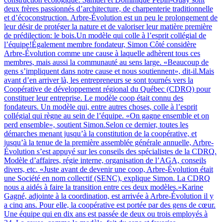
deux frères passionnés d’architecture, de charpenterie traditionnelle
et d’écoconstruction. Arbre-Évolution est un peu le prolongement de
leur désir de protéger la nature et de valoriser leur matière première
de prédilection: le bois.Un modèle qui colle à l’esprit collégial de
l’équipe!Également membre fondateur, Simon Côté considère
Arbre-Évolution comme une cause à laquelle adhèrent tous ces
membres, mais aussi la communauté au sens large. «Beaucoup de
gens s’impliquent dans notre cause et nous soutiennent», dit-il.Mais
avant d’en arriver là, les entrepreneurs se sont tournés vers la
Coopérative de développement régional du Québec (CDRQ) pour
constituer leur entreprise. Le modèle coop était connu des
fondateurs. Un modèle qui, entre autres choses, colle à l’esprit
collégial qui règne au sein de l’équipe. «On gagne ensemble et on
perd ensemble», soutient Simon.Selon ce dernier, toutes les
démarches menant jusqu’à la constitution de la coopérative, et
jusqu’à la tenue de la première assemblée générale annuelle, Arbre-
Évolution s’est appuyé sur les conseils des spécialistes de la CDRQ.
Modèle d’affaires, régie interne, organisation de l’AGA, conseils
divers, etc. «Juste avant de devenir une coop, Arbre-Évolution était
une Société en nom collectif (SENC), explique Simon. La CDRQ
nous a aidés à faire la transition entre ces deux modèles.»Karine
Gagné, adjointe à la coordination, est arrivée à Arbre-Évolution il y
a cinq ans. Pour elle, la coopérative est portée par des gens de cœur.
Une équipe qui en dix ans est passée de deux ou trois employés à