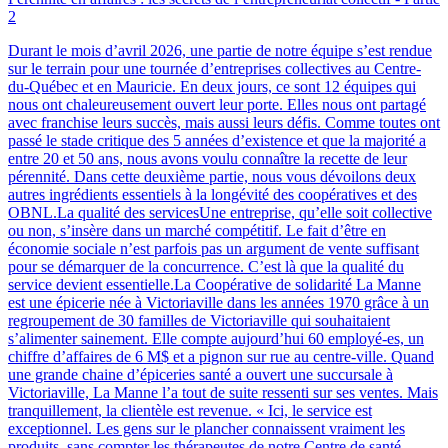
2
Durant le mois d’avril 2026, une partie de notre équipe s’est rendue
sur le terrain pour une tournée d’entreprises collectives au Centre-
du-Québec et en Mauricie. En deux jours, ce sont 12 équipes qui
nous ont chaleureusement ouvert leur porte. Elles nous ont partagé
avec franchise leurs succès, mais aussi leurs défis. Comme toutes ont
passé le stade critique des 5 années d’existence et que la majorité a
entre 20 et 50 ans, nous avons voulu connaître la recette de leur
pérennité. Dans cette deuxième partie, nous vous dévoilons deux
autres ingrédients essentiels à la longévité des coopératives et des
OBNL.La qualité des servicesUne entreprise, qu’elle soit collective
ou non, s’insère dans un marché compétitif. Le fait d’être en
économie sociale n’est parfois pas un argument de vente suffisant
pour se démarquer de la concurrence. C’est là que la qualité du
service devient essentielle.La Coopérative de solidarité La Manne
est une épicerie née à Victoriaville dans les années 1970 grâce à un
regroupement de 30 familles de Victoriaville qui souhaitaient
s’alimenter sainement. Elle compte aujourd’hui 60 employé-es, un
chiffre d’affaires de 6 M$ et a pignon sur rue au centre-ville. Quand
une grande chaine d’épiceries santé a ouvert une succursale à
Victoriaville, La Manne l’a tout de suite ressenti sur ses ventes. Mais
tranquillement, la clientèle est revenue. « Ici, le service est
exceptionnel. Les gens sur le plancher connaissent vraiment les
produits, sans compter les thérapeutes de notre Centre de santé