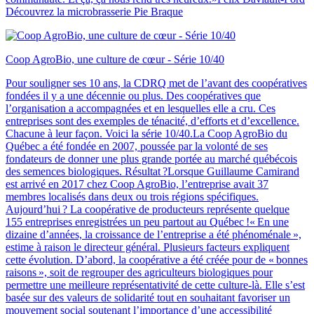
Découvrez la microbrasserie Pie Braque
Coop AgroBio, une culture de cœur - Série 10/40
Pour souligner ses 10 ans, la CDRQ met de l’avant des coopératives
fondées il y a une décennie ou plus. Des coopératives que
l’organisation a accompagnées et en lesquelles elle a cru. Ces
entreprises sont des exemples de ténacité, d’efforts et d’excellence.
Chacune à leur façon. Voici la série 10/40.La Coop AgroBio du
Québec a été fondée en 2007, poussée par la volonté de ses
fondateurs de donner une plus grande portée au marché québécois
des semences biologiques. Résultat ?Lorsque Guillaume Camirand
est arrivé en 2017 chez Coop AgroBio, l’entreprise avait 37
membres localisés dans deux ou trois régions spécifiques.
Aujourd’hui ? La coopérative de producteurs représente quelque
155 entreprises enregistrées un peu partout au Québec !« En une
dizaine d’années, la croissance de l’entreprise a été phénoménale »,
estime à raison le directeur général. Plusieurs facteurs expliquent
cette évolution. D’abord, la coopérative a été créée pour de « bonnes
raisons », soit de regrouper des agriculteurs biologiques pour
permettre une meilleure représentativité de cette culture-là. Elle s’est
basée sur des valeurs de solidarité tout en souhaitant favoriser un
mouvement social soutenant l’importance d’une accessibilité