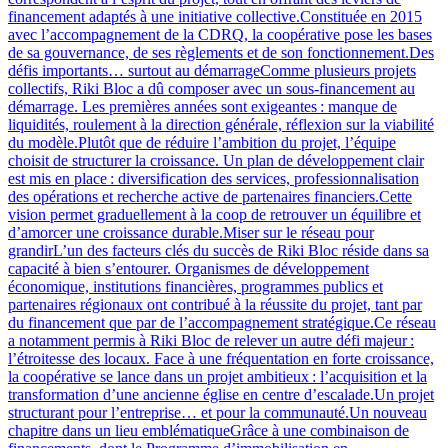
financement adaptés à une initiative collective.Constituée en 2015
avec l’accompagnement de la CDRQ, la coopérative pose les bases
de sa gouvernance, de ses règlements et de son fonctionnement.Des
défis importants… surtout au démarrageComme plusieurs projets
collectifs, Riki Bloc a dû composer avec un sous-financement au
démarrage. Les premières années sont exigeantes : manque de
liquidités, roulement à la direction générale, réflexion sur la viabilité
du modèle.Plutôt que de réduire l’ambition du projet, l’équipe
choisit de structurer la croissance. Un plan de développement clair
est mis en place : diversification des services, professionnalisation
des opérations et recherche active de partenaires financiers.Cette
vision permet graduellement à la coop de retrouver un équilibre et
d’amorcer une croissance durable.Miser sur le réseau pour
grandirL’un des facteurs clés du succès de Riki Bloc réside dans sa
capacité à bien s’entourer. Organismes de développement
économique, institutions financières, programmes publics et
partenaires régionaux ont contribué à la réussite du projet, tant par
du financement que par de l’accompagnement stratégique.Ce réseau
a notamment permis à Riki Bloc de relever un autre défi majeur :
l’étroitesse des locaux. Face à une fréquentation en forte croissance,
la coopérative se lance dans un projet ambitieux : l’acquisition et la
transformation d’une ancienne église en centre d’escalade.Un projet
structurant pour l’entreprise… et pour la communauté.Un nouveau
chapitre dans un lieu emblématiqueGrâce à une combinaison de