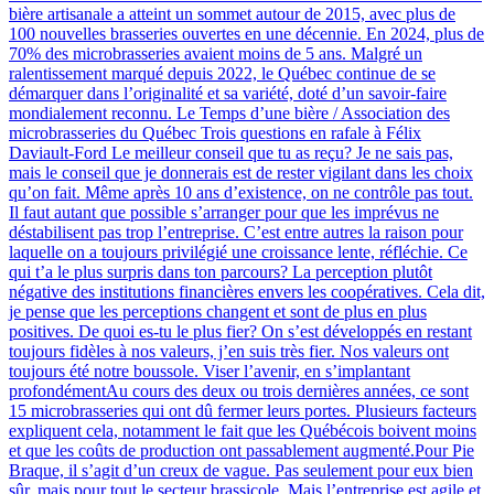
bière artisanale a atteint un sommet autour de 2015, avec plus de
100 nouvelles brasseries ouvertes en une décennie. En 2024, plus de
70% des microbrasseries avaient moins de 5 ans. Malgré un
ralentissement marqué depuis 2022, le Québec continue de se
démarquer dans l’originalité et sa variété, doté d’un savoir-faire
mondialement reconnu. Le Temps d’une bière / Association des
microbrasseries du Québec Trois questions en rafale à Félix
Daviault-Ford Le meilleur conseil que tu as reçu? Je ne sais pas,
mais le conseil que je donnerais est de rester vigilant dans les choix
qu’on fait. Même après 10 ans d’existence, on ne contrôle pas tout.
Il faut autant que possible s’arranger pour que les imprévus ne
déstabilisent pas trop l’entreprise. C’est entre autres la raison pour
laquelle on a toujours privilégié une croissance lente, réfléchie. Ce
qui t’a le plus surpris dans ton parcours? La perception plutôt
négative des institutions financières envers les coopératives. Cela dit,
je pense que les perceptions changent et sont de plus en plus
positives. De quoi es-tu le plus fier? On s’est développés en restant
toujours fidèles à nos valeurs, j’en suis très fier. Nos valeurs ont
toujours été notre boussole. Viser l’avenir, en s’implantant
profondémentAu cours des deux ou trois dernières années, ce sont
15 microbrasseries qui ont dû fermer leurs portes. Plusieurs facteurs
expliquent cela, notamment le fait que les Québécois boivent moins
et que les coûts de production ont passablement augmenté.Pour Pie
Braque, il s’agit d’un creux de vague. Pas seulement pour eux bien
sûr, mais pour tout le secteur brassicole. Mais l’entreprise est agile et