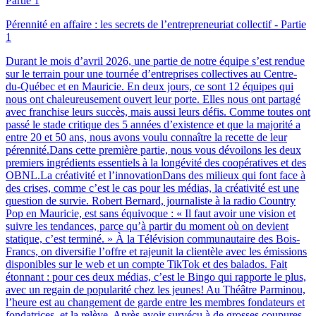
Pérennité en affaire : les secrets de l’entrepreneuriat collectif - Partie
1
Durant le mois d’avril 2026, une partie de notre équipe s’est rendue
sur le terrain pour une tournée d’entreprises collectives au Centre-
du-Québec et en Mauricie. En deux jours, ce sont 12 équipes qui
nous ont chaleureusement ouvert leur porte. Elles nous ont partagé
avec franchise leurs succès, mais aussi leurs défis. Comme toutes ont
passé le stade critique des 5 années d’existence et que la majorité a
entre 20 et 50 ans, nous avons voulu connaître la recette de leur
pérennité.Dans cette première partie, nous vous dévoilons les deux
premiers ingrédients essentiels à la longévité des coopératives et des
OBNL.La créativité et l’innovationDans des milieux qui font face à
des crises, comme c’est le cas pour les médias, la créativité est une
question de survie. Robert Bernard, journaliste à la radio Country
Pop en Mauricie, est sans équivoque : « Il faut avoir une vision et
suivre les tendances, parce qu’à partir du moment où on devient
statique, c’est terminé. » À la Télévision communautaire des Bois-
Francs, on diversifie l’offre et rajeunit la clientèle avec les émissions
disponibles sur le web et un compte TikTok et des balados. Fait
étonnant : pour ces deux médias, c’est le Bingo qui rapporte le plus,
avec un regain de popularité chez les jeunes! Au Théâtre Parminou,
l’heure est au changement de garde entre les membres fondateurs et
fondatrices, et la relève. Après avoir survécu à de grosses coupures