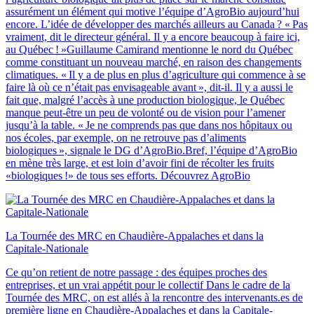
assurément un élément qui motive l’équipe d’AgroBio aujourd’hui
encore. L’idée de développer des marchés ailleurs au Canada ? « Pas
vraiment, dit le directeur général. Il y a encore beaucoup à faire ici,
au Québec ! »Guillaume Camirand mentionne le nord du Québec
comme constituant un nouveau marché, en raison des changements
climatiques. « Il y a de plus en plus d’agriculture qui commence à se
faire là où ce n’était pas envisageable avant », dit-il. Il y a aussi le
fait que, malgré l’accès à une production biologique, le Québec
manque peut-être un peu de volonté ou de vision pour l’amener
jusqu’à la table. « Je ne comprends pas que dans nos hôpitaux ou
nos écoles, par exemple, on ne retrouve pas d’aliments
biologiques », signale le DG d’AgroBio.Bref, l’équipe d’AgroBio
en mène très large, et est loin d’avoir fini de récolter les fruits
«biologiques !» de tous ses efforts. Découvrez AgroBio
La Tournée des MRC en Chaudière‑Appalaches et dans la
Capitale‑Nationale
Ce qu’on retient de notre passage : des équipes proches des
entreprises, et un vrai appétit pour le collectif Dans le cadre de la
Tournée des MRC, on est allés à la rencontre des intervenants.es de
première ligne en Chaudière-Appalaches et dans la Capitale-