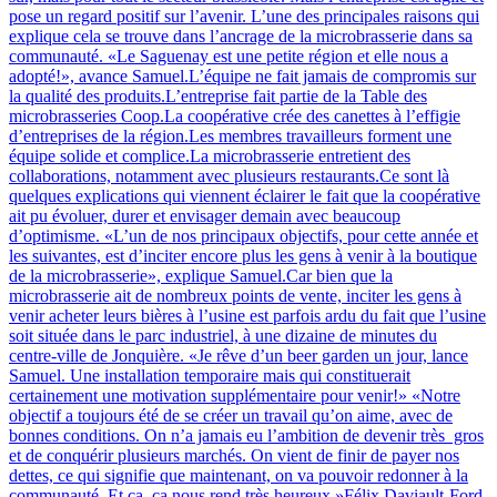
pose un regard positif sur l’avenir. L’une des principales raisons qui
explique cela se trouve dans l’ancrage de la microbrasserie dans sa
communauté. «Le Saguenay est une petite région et elle nous a
adopté!», avance Samuel.L’équipe ne fait jamais de compromis sur
la qualité des produits.L’entreprise fait partie de la Table des
microbrasseries Coop.La coopérative crée des canettes à l’effigie
d’entreprises de la région.Les membres travailleurs forment une
équipe solide et complice.La microbrasserie entretient des
collaborations, notamment avec plusieurs restaurants.Ce sont là
quelques explications qui viennent éclairer le fait que la coopérative
ait pu évoluer, durer et envisager demain avec beaucoup
d’optimisme. «L’un de nos principaux objectifs, pour cette année et
les suivantes, est d’inciter encore plus les gens à venir à la boutique
de la microbrasserie», explique Samuel.Car bien que la
microbrasserie ait de nombreux points de vente, inciter les gens à
venir acheter leurs bières à l’usine est parfois ardu du fait que l’usine
soit située dans le parc industriel, à une dizaine de minutes du
centre-ville de Jonquière. «Je rêve d’un beer garden un jour, lance
Samuel. Une installation temporaire mais qui constituerait
certainement une motivation supplémentaire pour venir!» «Notre
objectif a toujours été de se créer un travail qu’on aime, avec de
bonnes conditions. On n’a jamais eu l’ambition de devenir très gros
et de conquérir plusieurs marchés. On vient de finir de payer nos
dettes, ce qui signifie que maintenant, on va pouvoir redonner à la
communauté. Et ça, ça nous rend très heureux.»Félix Daviault-Ford