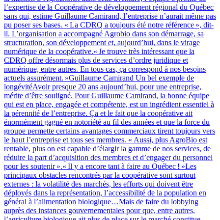
l’expertise de la Coopérative de développement régional du Québec
sans qui, estime Guillaume Camirand, l’entreprise n’aurait même pas
pu poser ses bases. « La CDRQ a toujours été notre référence », dit-
il. L’organisation a accompagné Agrobio dans son démarrage, sa
structuration, son développement et, aujourd’hui, dans le virage
numérique de la coopérative.« Je trouve très intéressant que la
CDRQ offre désormais plus de services d’ordre juridique et
numérique, entre autres. En tous cas, ça correspond à nos besoins
actuels assurément. »Guillaume Camirand Un bel exemple de
longévitéAvoir presque 20 ans aujourd’hui, pour une entreprise,
mérite d’être souligné. Pour Guillaume Camirand, la bonne équipe
qui est en place, engagée et compétente, est un ingrédient essentiel à
la pérennité de l’entreprise. Ça et le fait que la coopérative ait
énormément gagné en notoriété au fil des années et que la force du
groupe permette certains avantages commerciaux tirent toujours vers
le haut l’entreprise et tous ses membres. « Aussi, plus AgroBio est
rentable, plus on est capable d’élargir la gamme de nos services, de
réduire la part d’acquisition des membres et d’engager du personnel
pour les soutenir ».« Il y a encore tant à faire au Québec ! »Les
principaux obstacles rencontrés par la coopérative sont surtout
externes : la volatilité des marchés, les efforts qui doivent être
déployés dans la représentation, l’accessibilité de la population en
général à l’alimentation biologique…Mais de faire du lobbying
auprès des instances gouvernementales pour que, entre autres,
l’agriculture biologique ait plus de place sur le marché constitue