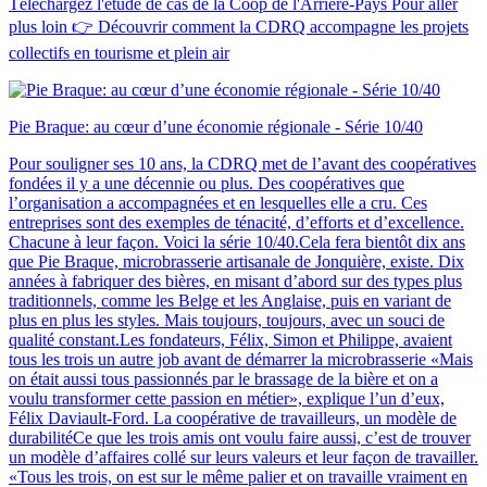
Téléchargez l'étude de cas de la Coop de l'Arrière-Pays Pour aller
plus loin 👉 Découvrir comment la CDRQ accompagne les projets
collectifs en tourisme et plein air
Pie Braque: au cœur d’une économie régionale - Série 10/40
Pour souligner ses 10 ans, la CDRQ met de l’avant des coopératives
fondées il y a une décennie ou plus. Des coopératives que
l’organisation a accompagnées et en lesquelles elle a cru. Ces
entreprises sont des exemples de ténacité, d’efforts et d’excellence.
Chacune à leur façon. Voici la série 10/40.Cela fera bientôt dix ans
que Pie Braque, microbrasserie artisanale de Jonquière, existe. Dix
années à fabriquer des bières, en misant d’abord sur des types plus
traditionnels, comme les Belge et les Anglaise, puis en variant de
plus en plus les styles. Mais toujours, toujours, avec un souci de
qualité constant.Les fondateurs, Félix, Simon et Philippe, avaient
tous les trois un autre job avant de démarrer la microbrasserie «Mais
on était aussi tous passionnés par le brassage de la bière et on a
voulu transformer cette passion en métier», explique l’un d’eux,
Félix Daviault-Ford. La coopérative de travailleurs, un modèle de
durabilitéCe que les trois amis ont voulu faire aussi, c’est de trouver
un modèle d’affaires collé sur leurs valeurs et leur façon de travailler.
«Tous les trois, on est sur le même palier et on travaille vraiment en