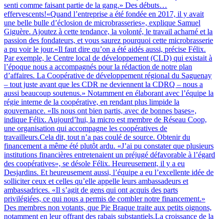
senti comme faisant partie de la gang.» Des débuts…
effervescents!«Quand l’entreprise a été fondée en 2017, il y avait
une belle bulle d’éclosion de microbrasseries», explique Samuel
Giguère. Ajoutez à cette tendance, la volonté, le travail acharné et la
passion des fondateurs, et vous saurez pourquoi cette microbrasserie
a pu voir le jour.«Il faut dire qu’on a été aidés aussi, précise Félix.
Par exemple, le Centre local de développement (CLD) qui existait à
l’époque nous a accompagnés pour la rédaction de notre plan
d’affaires. La Coopérative de développement régional du Saguenay
– tout juste avant que les CDR ne deviennent la CDRQ – nous a
aussi beaucoup soutenus.» Notamment en élaborant avec l’équipe la
régie interne de la coopérative, en rendant plus limpide la
gouvernance. «Ils nous ont bien partis, avec de bonnes bases»,
indique Félix. Aujourd’hui, la micro est membre de Réseau Coop,
une organisation qui accompagne les coopératives de
travailleurs.Cela dit, tout n’a pas coulé de source. Obtenir du
financement a même été plutôt ardu. «J’ai pu constater que plusieurs
institutions financières entretenaient un préjugé défavorable à l’égard
des coopératives», se désole Félix. Heureusement, il y a eu
Desjardins. Et heureusement aussi, l’équipe a eu l’excellente idée de
solliciter ceux et celles qu’elle appelle leurs ambassadeurs et
ambassadrices. «Il s’agit de gens qui ont acquis des parts
privilégiées, ce qui nous a permis de combler notre financement.»
Des membres non votants, que Pie Braque traite aux petits oignons,
notamment en leur offrant des rabais substantiels.La croissance de la