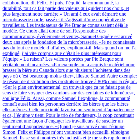
collaboration, dit Félix. Et puis, l’équité, la communauté, la
durabilité, tout ça fait partie des valeurs qui guident nos choix, et
plus largement notre carrière.» Un ami à eux avait démarré une
microbrasserie par le passé et il s’agissait d’une coopérative de
travailleurs. Les instigateurs de Pie Braque connaissaient déjà le
modèle. Ce choix allait donc de soi.Responsable des
communications, événements et ventes, Samuel Giguère est arrivé
deux ans après la fondation de la microbrasserie. «Je ne connaissais
pas du tout ce modèle d’affaires, explique-t-il. Mais quand on me l’a
expliqué, j’ai vite compris que c’était le plus intéressant pour
l’équipe.» La raison? Les valeurs portées par Pie Braque sont
véritablement incarnées. «Par exemple, on a acquis le matériel pour
brasser la bière au Canada alors que plusieurs l’achètent dans des
pays où c’est beaucoup moins cher», illustre Samuel.Autre exemple:
le réseau de distribution des produits se trouve à 80% dans la région.
«Sur le plan environnemental, on trouvait que ça ne faisait pas de
sens de faire voyager des camions sur des centaines de kilomètres»,
souligne Félix. Aussi, comme Samuel l’explique, la communauté
connaît aussi bien les personnes derrière les bières que les bières
elles-mêmes. Cette proximité favorise un sentiment d’appartenance
et ça, l’équipe y tient. Pour le trio de fondateurs, la coop constituait
également une façon d’engager les travailleurs, de susciter un
sentiment d’appartenance. «Quand je suis arrivé dans l’équipe,
Simon, Félix et Philippe m’ont vraiment bien accueilli, témoigne
Samuel. Ils se sont montrés très inclusifs et je me suis rapidement