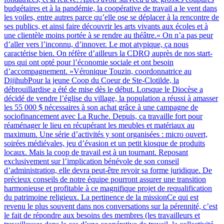
budgétaires et à la pandémie, la coopérative de travail a le vent dans
les voiles, entre autres parce qu’elle ose se déplacer à la rencontre de
ses publics, et ainsi faire découvrir les arts vivants aux écoles et à
une clientèle moins portée à se rendre au théâtre.« On n’a pas peur
d’aller vers l’inconnu, d’innover. Le mot atypique, ça nous
caractérise bien. On réfère d’ailleurs la CDRQ auprès de nos start-
ups qui ont opté pour l’économie sociale et ont besoin
d’accompagnement. »Véronique Touzin, coordonnatrice au
DijihubPour la jeune Coop du Coeur de Ste-Clotilde, la
débrouillardise a été de mise dès le début. Lorsque le Diocèse a
décidé de vendre l’église du village, la population a réussi à amasser
les 55 000 $ nécessaires à son achat grâce à une campagne de
sociofinancement avec La Ruche. Depuis, ça travaille fort pour
réaménager le lieu en récupérant les meubles et matériaux au
maximum. Une série d’activités y sont organisées : micro ouvert,
soirées médiévales, jeu d’évasion et un petit kiosque de produits
locaux. Mais la coop de travail est à un tournant. Reposant
exclusivement sur l’implication bénévole de son conseil
d’administration, elle devra peut-être revoir sa forme juridique. De
précieux conseils de notre équipe pourront assurer une transition
harmonieuse et profitable à ce magnifique projet de requalification
du patrimoine religieux. La pertinence de la missionCe qui est
revenu le plus souvent dans nos conversations sur la pérennité, c’est
le fait de répondre aux besoins des membres (les travailleurs et