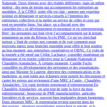
Nationale. Deux régions avec des réalités différentes, mais un même
moteur : des gens de terrain qui accompagnent les entreprises au
quotidien. À la CDRQ, notre rôle est clair : amener une expertise
pointue en démarrage et services-conseils à l’intention des
entreprises collectives et la mettre au service de celles et ceux qui
sont en première ligne. Sur place, on a discuté avec des
conseiller.ère.s en développement économique et en entrepreneuriat.
Bref : les personnes qui font vivre l’accompagnement sur le terrain,
notamment au sein du Réseau Accès PME. Ce qu’on cherchait
surtout, c’était de croiser nos constats et de voir comment nous
pouvions mieux nous brancher ensemble pour offrir le bon soutien,
au bon moment, aux entreprises coopératives et OBNL. Ce volet de
la tournée a été mené par Cédric Lachance, conseiller stratégique en
démarrage et en reprise collective pour la Capitale-Nationale et
Chaudière-Appalaches. À certains moments, Camille Fuchs,
conseillère en développement des personnes et des organisations,
ainsi que Maxime St Laurent, directeur des communications et du
marketing, se sont joints aux échanges pour nourrir les discussions et
capter les enjeux qui reviennent d’une MRC à l’autre. Chaudière-
Appalaches : Un vaste territoire regorgeant d’entrepreneuriat En
Chaudière-Appalaches, on sent tout de suite la force du tissu
entrepreneurial : beaucoup de PME manufacturières, agricoles,
forestières et de services, souvent bien implantées depuis longtemps.
Dans plusieurs MRC, le repreneuriat revient souvent dans les
discussions : plusieurs propriétaires approchent la retraite, et la