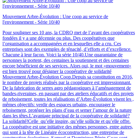
Mouvement Arbre-Évolution : Une coop au service de
l'environnement - Série 10/40
Pour souligner ses 10 ans, la CDRQ met de l’avant des coopératives
fondées il y a une décennie ou plus. Des coopératives que
l’organisation a accompagnées et en lesquelles elle a cru. Ces
entreprises sont des exemples de ténacité, d’efforts et d’excellence.
Chacune à leur façon. Voici la série 10/40.Une quarantaine de
personnes la portent, des centaines la soutiennent et des centaines
encore bénéficient de ses services. Alors oui, le mot «mouvement»
est bien trouvé pour désigner la coopérative de solidarité
Mouvement Arbre-Évolution Coop.Depuis sa constitution en 2016,
le nombre de projets réalisés par la coopérative est impressionnant.
De la fabrication de serres agro pédagogiques à l’aménagement de
bandes-riveraines, en passant par des ateliers éducatifs et des projets
de reboisement, toutes les réalisations d’Arbre-Évolution visent les ,
mêmes objectifs: verdir des espaces urbains, encourager le
reboisement, protéger les plans d’eau et semer l’amour de la nature
dans les têtes.L’avantage principal de la coopérative de solidarité?
La solidarité!Celle qu’elle inspire, qu’elle sollicite et qu’elle offre.
La coopérative est une initiative des mêmes personnes, entre autres,
qui sont à la tête de Linéaire écoconstruction, une entreprise de
construction écologique. Samuel et Dominique Pépin-Guay sont