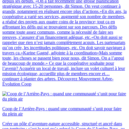
depuis les débuts. «On a fait récemment une grosse planification
stratégique avec 15-20 personnes, dit Simon. On veut continuer à
grandir, notamment en réalisant encore plus d’actions.»En dix ans, la
coopérative a varié ses services, augmenté son nombre de membres,
a réalisé des projets aux quatre coins de la province; tout ça en
affrontant les défis qui se trouvaient sur son parcours. Des défis
somme toute assez communs, comme la nécessité de faire ses
preuves, s’assurer d’un financement adéquat, etc.«On doit aussi se
rappeler que rien n’est jamais complètement acquis. Les partenariats
qu’on crée, les incertitudes politiques, etc. On doit savoir naviguer à
travers ça.»Karine Gagné, adjointe à la coordination«Mais somme
toute, les choses se passent bien pour nous, dit Simon. On a l’appui
de beaucoup de monde.» Ce que la coopérative souhaite pour
l’avenir? Acquérir un local de travail, inclure un volet culturel à leur
mission écologique, accueillir plus de membres encore et…
continuer à planter des arbres. Découvrez Mouvement Arbre-
Évolution Coop
Coop de l’Arrière-Pays : quand une communauté s’unit pour faire
du plein air
Créer un pôle d’aventure-nature accessible, structuré et ancré dans
son territoire : c’est le pari qu’a relevé la Coop de l’Arrière-Pays, au