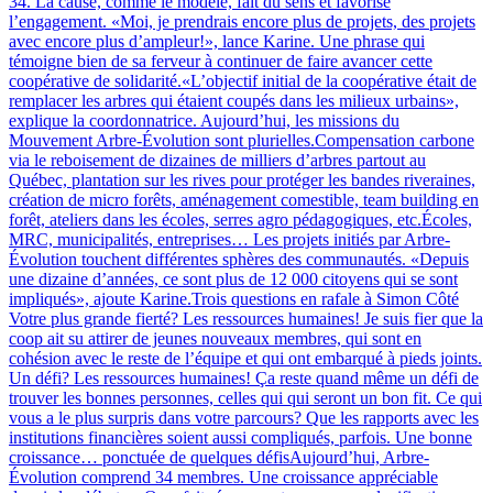
34. La cause, comme le modèle, fait du sens et favorise
l’engagement. «Moi, je prendrais encore plus de projets, des projets
avec encore plus d’ampleur!», lance Karine. Une phrase qui
témoigne bien de sa ferveur à continuer de faire avancer cette
coopérative de solidarité.«L’objectif initial de la coopérative était de
remplacer les arbres qui étaient coupés dans les milieux urbains»,
explique la coordonnatrice. Aujourd’hui, les missions du
Mouvement Arbre-Évolution sont plurielles.Compensation carbone
via le reboisement de dizaines de milliers d’arbres partout au
Québec, plantation sur les rives pour protéger les bandes riveraines,
création de micro forêts, aménagement comestible, team building en
forêt, ateliers dans les écoles, serres agro pédagogiques, etc.Écoles,
MRC, municipalités, entreprises… Les projets initiés par Arbre-
Évolution touchent différentes sphères des communautés. «Depuis
une dizaine d’années, ce sont plus de 12 000 citoyens qui se sont
impliqués», ajoute Karine.Trois questions en rafale à Simon Côté
Votre plus grande fierté? Les ressources humaines! Je suis fier que la
coop ait su attirer de jeunes nouveaux membres, qui sont en
cohésion avec le reste de l’équipe et qui ont embarqué à pieds joints.
Un défi? Les ressources humaines! Ça reste quand même un défi de
trouver les bonnes personnes, celles qui qui seront un bon fit. Ce qui
vous a le plus surpris dans votre parcours? Que les rapports avec les
institutions financières soient aussi compliqués, parfois. Une bonne
croissance… ponctuée de quelques défisAujourd’hui, Arbre-
Évolution comprend 34 membres. Une croissance appréciable