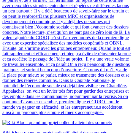
se parler et de s’arrimer. En terminant, on repart de cette tournée
avec deux idées simples, entendues et répétées de différentes façons
un peu partout : Il y a déjà beaucoup de savoir-faire sur le terrain et
on peut le renforcerDans plusieurs MRC et organisations de
développement économique, il y a déjà des personnes qui
connaissent bien l’économie sociale et qui font avancer des dossiers
concrets. Notre lecture, c’est qu’on ne part pas de zéro loin de là. La
valeur ajoutée du CDRQ, c’est d’arriver auprès de la première ligne
avec une expertise spécialisée des modèles coopératifs et OBNL.
Ensuite, on s’arrime avec les groupes entrepreneur. Quand le tout est
fait rapidement et efficacement, et bien, ça évite de réinventer la roue
et ça accélère le passage de l’idée au projet. Il y a une vraie volonté
de travailler ensemble. Et ça paraît.On a reçu beaucoup de questions
pratiques, et surtout beaucoup d’ouverture. Ça nous dit qu’il y a de
la place pour mieux se parler, mieux se transmettre des dossiers et se
donner des repères communs. Dans la Capitale-Nationale, le
potentiel de l’économie sociale est déjà bien visible ; en Chaudière-
Appalaches, on voit un levier très fort pour garder des entreprises et
des emplois dans les communautés, notamment par la reprise. Si on
continue d’avancer ensemble, première ligne et CDRQ, tout le
monde va gagner en efficacité, et les entrepreneur.e.s accèderont
ainsi à un parcours plus simple et mieux accompagné.
Riki Bloc : quand un projet collectif atteint des sommets