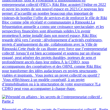
financements, dont le Programme d’immobilisation en
entrepreneuriat collectif (PIEC), Riki Bloc acquiert l’église en 2022
et ouvre les portes de son nouvel espace en 2023.Ce nouveau lieu
permet :d’accueillir un nombre beaucoup plus important de
visiteurs,de bonifier l’offre de services,et de renforcer le rôle de Riki
Bloc comme pôle récréatif et communautaire à Rimouski.La
fréquentation annuelle a connu une croissance spectaculaire, et les
perspectives financières sont désormais solides.Un avenir
prometteurÀ peine installé dans son nouvel espace, Riki Bloc
regarde déjà vers l’avenir : développement d’activités extérieures,
projets d’aménagement du site, collaborations avec la Ville de
Rimouski.Cette étude de cas illustre avec force que l’entrepreneuriat
collectif, lorsqu’il est bien accompagné et soutenu par un réseau
engagé, peut générer des projets durables, porteurs de sens et
profondément ancrés dans leur milieu.À la CDRQ, nous
accompagnons des coopératives et des OBNL comme Riki Bloc
pour transformer des idées audacieuses en projets structurants,
viables et inspirants. Vous portez un projet collectif ou sportif ?
Vous réfléchissez à un modèle coopératif, à un projet
d’immobilisation ou à la structuration de votre gouvernance ?La
CDRQ peut vous accompagner à chaque étape.
Pérennité en affaires : les secrets de l’entrepreneuriat collectif - Partie