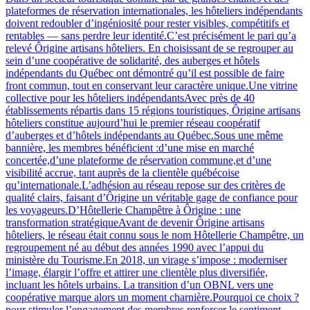
plateformes de réservation internationales, les hôteliers indépendants
doivent redoubler d’ingéniosité pour rester visibles, compétitifs et
rentables — sans perdre leur identité.C’est précisément le pari qu’a
relevé Ôrigine artisans hôteliers. En choisissant de se regrouper au
sein d’une coopérative de solidarité, des auberges et hôtels
indépendants du Québec ont démontré qu’il est possible de faire
front commun, tout en conservant leur caractère unique.Une vitrine
collective pour les hôteliers indépendantsAvec près de 40
établissements répartis dans 15 régions touristiques, Ôrigine artisans
hôteliers constitue aujourd’hui le premier réseau coopératif
d’auberges et d’hôtels indépendants au Québec.Sous une même
bannière, les membres bénéficient :d’une mise en marché
concertée,d’une plateforme de réservation commune,et d’une
visibilité accrue, tant auprès de la clientèle québécoise
qu’internationale.L’adhésion au réseau repose sur des critères de
qualité clairs, faisant d’Ôrigine un véritable gage de confiance pour
les voyageurs.D’Hôtellerie Champêtre à Ôrigine : une
transformation stratégiqueAvant de devenir Ôrigine artisans
hôteliers, le réseau était connu sous le nom Hôtellerie Champêtre, un
regroupement né au début des années 1990 avec l’appui du
ministère du Tourisme.En 2018, un virage s’impose : moderniser
l’image, élargir l’offre et attirer une clientèle plus diversifiée,
incluant les hôtels urbains. La transition d’un OBNL vers une
coopérative marque alors un moment charnière.Pourquoi ce choix ?
pour stimuler l’engagement des membres,renforcer le sentiment