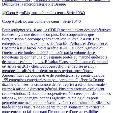
Découvrez la microbrasserie Pie Braque
Coop AgroBio, une culture de cœur - Série 10/40
Pour souligner ses 10 ans, la CDRQ met de l’avant des coopératives
fondées il y a une décennie ou plus. Des coopératives que
l’organisation a accompagnées et en lesquelles elle a cru. Ces
entreprises sont des exemples de ténacité, d’efforts et d’excellence.
Chacune à leur façon. Voici la série 10/40.La Coop AgroBio du
Québec a été fondée en 2007, poussée par la volonté de ses
fondateurs de donner une plus grande portée au marché québécois
des semences biologiques. Résultat ?Lorsque Guillaume Camirand
est arrivé en 2017 chez Coop AgroBio, l’entreprise avait 37
membres localisés dans deux ou trois régions spécifiques.
Aujourd’hui ? La coopérative de producteurs représente quelque
155 entreprises enregistrées un peu partout au Québec !« En une
dizaine d’années, la croissance de l’entreprise a été phénoménale »,
estime à raison le directeur général. Plusieurs facteurs expliquent
cette évolution. D’abord, la coopérative a été créée pour de « bonnes
raisons », soit de regrouper des agriculteurs biologiques pour
permettre une meilleure représentativité de cette culture-là. Elle s’est
basée sur des valeurs de solidarité tout en souhaitant favoriser un
mouvement social soutenant l’importance d’une accessibilité