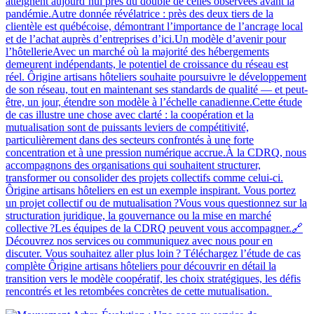
atteignent aujourd’hui près du double de celles observées avant la
pandémie.Autre donnée révélatrice : près des deux tiers de la
clientèle est québécoise, démontrant l’importance de l’ancrage local
et de l’achat auprès d’entreprises d’ici.Un modèle d’avenir pour
l’hôtellerieAvec un marché où la majorité des hébergements
demeurent indépendants, le potentiel de croissance du réseau est
réel. Ôrigine artisans hôteliers souhaite poursuivre le développement
de son réseau, tout en maintenant ses standards de qualité — et peut-
être, un jour, étendre son modèle à l’échelle canadienne.Cette étude
de cas illustre une chose avec clarté : la coopération et la
mutualisation sont de puissants leviers de compétitivité,
particulièrement dans des secteurs confrontés à une forte
concentration et à une pression numérique accrue.À la CDRQ, nous
accompagnons des organisations qui souhaitent structurer,
transformer ou consolider des projets collectifs comme celui-ci.
Ôrigine artisans hôteliers en est un exemple inspirant. Vous portez
un projet collectif ou de mutualisation ?Vous vous questionnez sur la
structuration juridique, la gouvernance ou la mise en marché
collective ?Les équipes de la CDRQ peuvent vous accompagner.🔗
Découvrez nos services ou communiquez avec nous pour en
discuter. Vous souhaitez aller plus loin ? Téléchargez l’étude de cas
complète Ôrigine artisans hôteliers pour découvrir en détail la
transition vers le modèle coopératif, les choix stratégiques, les défis
rencontrés et les retombées concrètes de cette mutualisation.