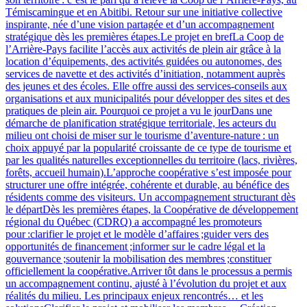
Témiscamingue et en Abitibi. Retour sur une initiative collective
inspirante, née d’une vision partagée et d’un accompagnement
stratégique dès les premières étapes.Le projet en brefLa Coop de
l’Arrière-Pays facilite l’accès aux activités de plein air grâce à la
location d’équipements, des activités guidées ou autonomes, des
services de navette et des activités d’initiation, notamment auprès
des jeunes et des écoles. Elle offre aussi des services‑conseils aux
organisations et aux municipalités pour développer des sites et des
pratiques de plein air. Pourquoi ce projet a vu le jourDans une
démarche de planification stratégique territoriale, les acteurs du
milieu ont choisi de miser sur le tourisme d’aventure‑nature : un
choix appuyé par la popularité croissante de ce type de tourisme et
par les qualités naturelles exceptionnelles du territoire (lacs, rivières,
forêts, accueil humain).L’approche coopérative s’est imposée pour
structurer une offre intégrée, cohérente et durable, au bénéfice des
résidents comme des visiteurs. Un accompagnement structurant dès
le départDès les premières étapes, la Coopérative de développement
régional du Québec (CDRQ) a accompagné les promoteurs
pour :clarifier le projet et le modèle d’affaires ;guider vers des
opportunités de financement ;informer sur le cadre légal et la
gouvernance ;soutenir la mobilisation des membres ;constituer
officiellement la coopérative.Arriver tôt dans le processus a permis
un accompagnement continu, ajusté à l’évolution du projet et aux
réalités du milieu. Les principaux enjeux rencontrés… et les