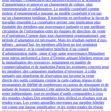
d’appartenance,et amorcer un changement de culture, plus
entrepreneuriale et collaborative. Le modèle coopératif comme
moteur d’engagementLe passage au modèle coopératif n’est pas
qu’un changement juridique. Il transforme en profondeur la façon de
travailler ensemble.La coopérative permet :une implication plus
équitable des membres,une gouvernance partagée,et une meilleure
circulation de l’information entre les équipes de direction, de vente
et d’opérations.Comme dans tout changement organisationnel, une
période d’adaptation est nécessaire. Mais les résultats parlent d’eux-
mêmes : aujourd’hui, les membres affichent un fort sentiment
d’appartenance, et la coopérative bénéficie d’un conseil
d’administration stable, signe d’une saine gouvernance.Mutualiser
pour mieux performerLa force d’Ôrigine artisans hôteliers repose sur
la mutualisation des ressources, notamment en matière de
commercialisation et de marketing.Parmi les avantages concrets pour
les membres :des campagnes marketing d’envergure, à coûts
partagés,une plateforme de réservation qui favorise la vente
directe,des outils communs comme la carte-cadeau réseau et des
programmes de fidélité,de nombreuses occasions de réseautage et de
partage de bonnes pratiques.Cette approche permet aux hôteliers de
rester indépendants, tout en profitant d’outils comparables à ceux
des grandes chaînes.Des retombées bien réellesLes résultats sont au
rendez-vous. Les ventes annuelles moyennes par membre hôtelier
ont connu une hausse significative, et les ventes totales du réseau