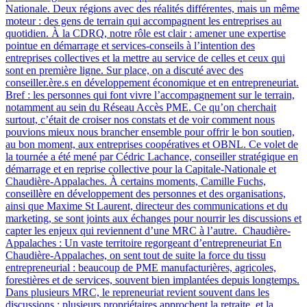
Nationale. Deux régions avec des réalités différentes, mais un même
moteur : des gens de terrain qui accompagnent les entreprises au
quotidien. À la CDRQ, notre rôle est clair : amener une expertise
pointue en démarrage et services-conseils à l’intention des
entreprises collectives et la mettre au service de celles et ceux qui
sont en première ligne. Sur place, on a discuté avec des
conseiller.ère.s en développement économique et en entrepreneuriat.
Bref : les personnes qui font vivre l’accompagnement sur le terrain,
notamment au sein du Réseau Accès PME. Ce qu’on cherchait
surtout, c’était de croiser nos constats et de voir comment nous
pouvions mieux nous brancher ensemble pour offrir le bon soutien,
au bon moment, aux entreprises coopératives et OBNL. Ce volet de
la tournée a été mené par Cédric Lachance, conseiller stratégique en
démarrage et en reprise collective pour la Capitale-Nationale et
Chaudière-Appalaches. À certains moments, Camille Fuchs,
conseillère en développement des personnes et des organisations,
ainsi que Maxime St Laurent, directeur des communications et du
marketing, se sont joints aux échanges pour nourrir les discussions et
capter les enjeux qui reviennent d’une MRC à l’autre. Chaudière-
Appalaches : Un vaste territoire regorgeant d’entrepreneuriat En
Chaudière-Appalaches, on sent tout de suite la force du tissu
entrepreneurial : beaucoup de PME manufacturières, agricoles,
forestières et de services, souvent bien implantées depuis longtemps.
Dans plusieurs MRC, le repreneuriat revient souvent dans les
discussions : plusieurs propriétaires approchent la retraite, et la