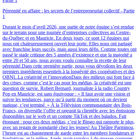
Pérennité en affaire : les secrets de l’entrepreneuriat collectif - Partie
1
Durant le mois d’avril 2026, une partie de notre équipe s’est rendue
sur le terrain pour une tournée d’entreprises collectives au Centre-
du-Québec et en Mauricie. En deux jours, ce sont 12 équipes qui
nous ont chaleureusement ouvert leur porte. Elles nous ont partagé
avec franchise leurs succès, mais aussi leurs défis. Comme toutes ont
passé le stade critique des 5 années d’existence et que la majorité a
entre 20 et 50 ans, nous avons voulu connaître la recette de leur
pérennité.Dans cette première partie, nous vous dévoilons les deux
premiers ingrédients essentiels à la longévité des coopératives et des
OBNL.La créativité et l’innovationDans des milieux qui font face à
des crises, comme c’est le cas pour les médias, la créativité est une
question de survie. Robert Bernard, journaliste à la radio Country
Pop en Mauricie, est sans équivoque : « Il faut avoir une vision et
suivre les tendances, parce qu’à partir du moment où on devient
statique, c’est terminé. » À la Télévision communautaire des Bois-
Francs, on diversifie l’offre et rajeunit la clientèle avec les émissions
disponibles sur le web et un compte TikTok et des balados. Fait
étonnant : pour ces deux médias, c’est le Bingo qui rapporte le plus,
avec un regain de popularité chez les jeunes! Au Théâtre Parminou,
l’heure est au changement de garde entre les membres fondateurs et
fondatrices, et la relève. Après avoir survécu à de grosses coupures