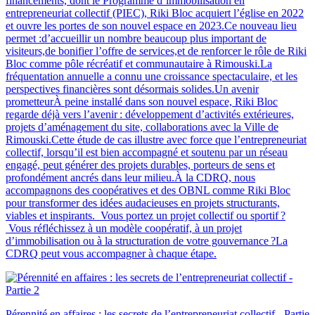
financements, dont le Programme d’immobilisation en
entrepreneuriat collectif (PIEC), Riki Bloc acquiert l’église en 2022
et ouvre les portes de son nouvel espace en 2023.Ce nouveau lieu
permet :d’accueillir un nombre beaucoup plus important de
visiteurs,de bonifier l’offre de services,et de renforcer le rôle de Riki
Bloc comme pôle récréatif et communautaire à Rimouski.La
fréquentation annuelle a connu une croissance spectaculaire, et les
perspectives financières sont désormais solides.Un avenir
prometteurÀ peine installé dans son nouvel espace, Riki Bloc
regarde déjà vers l’avenir : développement d’activités extérieures,
projets d’aménagement du site, collaborations avec la Ville de
Rimouski.Cette étude de cas illustre avec force que l’entrepreneuriat
collectif, lorsqu’il est bien accompagné et soutenu par un réseau
engagé, peut générer des projets durables, porteurs de sens et
profondément ancrés dans leur milieu.À la CDRQ, nous
accompagnons des coopératives et des OBNL comme Riki Bloc
pour transformer des idées audacieuses en projets structurants,
viables et inspirants. Vous portez un projet collectif ou sportif ?
Vous réfléchissez à un modèle coopératif, à un projet
d’immobilisation ou à la structuration de votre gouvernance ?La
CDRQ peut vous accompagner à chaque étape.
Pérennité en affaires : les secrets de l’entrepreneuriat collectif - Partie