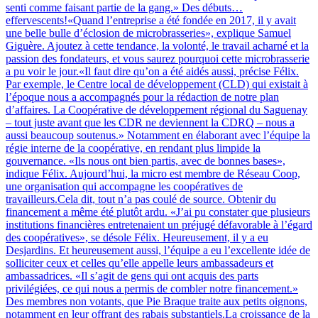
senti comme faisant partie de la gang.» Des débuts…
effervescents!«Quand l’entreprise a été fondée en 2017, il y avait
une belle bulle d’éclosion de microbrasseries», explique Samuel
Giguère. Ajoutez à cette tendance, la volonté, le travail acharné et la
passion des fondateurs, et vous saurez pourquoi cette microbrasserie
a pu voir le jour.«Il faut dire qu’on a été aidés aussi, précise Félix.
Par exemple, le Centre local de développement (CLD) qui existait à
l’époque nous a accompagnés pour la rédaction de notre plan
d’affaires. La Coopérative de développement régional du Saguenay
– tout juste avant que les CDR ne deviennent la CDRQ – nous a
aussi beaucoup soutenus.» Notamment en élaborant avec l’équipe la
régie interne de la coopérative, en rendant plus limpide la
gouvernance. «Ils nous ont bien partis, avec de bonnes bases»,
indique Félix. Aujourd’hui, la micro est membre de Réseau Coop,
une organisation qui accompagne les coopératives de
travailleurs.Cela dit, tout n’a pas coulé de source. Obtenir du
financement a même été plutôt ardu. «J’ai pu constater que plusieurs
institutions financières entretenaient un préjugé défavorable à l’égard
des coopératives», se désole Félix. Heureusement, il y a eu
Desjardins. Et heureusement aussi, l’équipe a eu l’excellente idée de
solliciter ceux et celles qu’elle appelle leurs ambassadeurs et
ambassadrices. «Il s’agit de gens qui ont acquis des parts
privilégiées, ce qui nous a permis de combler notre financement.»
Des membres non votants, que Pie Braque traite aux petits oignons,
notamment en leur offrant des rabais substantiels.La croissance de la