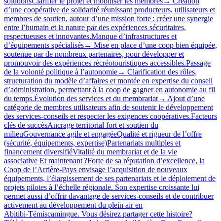
solutionsClarifier le projet et mobiliser les membres→ Création
d’une coopérative de solidarité réunissant producteurs, utilisateurs et
membres de soutien, autour d’une mission forte : créer une synergie
entre l’humain et la nature par des expériences sécuritaires,
respectueuses et innovantes.Manque d’infrastructures et
d’équipements spécialisés→ Mise en place d’une coop bien équipée,
soutenue par de nombreux partenaires, pour développer et
promouvoir des expériences récréotouristiques accessibles.Passage
de la volonté politique à l’autonomie→ Clarification des rôles,
structuration du modèle d’affaires et montée en expertise du conseil
d’administration, permettant à la coop de gagner en autonomie au fil
du temps.Évolution des services et du membrariat→ Ajout d’une
catégorie de membres utilisateurs afin de soutenir le développement
des services‑conseils et respecter les exigences coopératives.Facteurs
clés de succèsAncrage territorial fort et soutien du
milieuGouvernance agile et engagéeQualité et rigueur de l’offre
(sécurité, équipements, expertise)Partenariats multiples et
financement diversifiéVitalité du membrariat et de la vie
associative Et maintenant ?Forte de sa réputation d’excellence, la
Coop de l’Arrière-Pays envisage l’acquisition de nouveaux
équipements, l’élargissement de ses partenariats et le déploiement de
projets pilotes à l’échelle régionale. Son expertise croissante lui
permet aussi d’offrir davantage de services‑conseils et de contribuer
activement au développement du plein air en
Abitibi‑Témiscamingue. Vous désirez partager cette histoire?