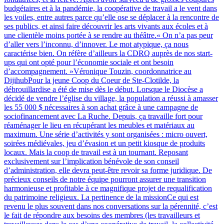
budgétaires et à la pandémie, la coopérative de travail a le vent dans
les voiles, entre autres parce qu’elle ose se déplacer à la rencontre de
ses publics, et ainsi faire découvrir les arts vivants aux écoles et à
une clientèle moins portée à se rendre au théâtre.« On n’a pas peur
d’aller vers l’inconnu, d’innover. Le mot atypique, ça nous
caractérise bien. On réfère d’ailleurs la CDRQ auprès de nos start-
ups qui ont opté pour l’économie sociale et ont besoin
d’accompagnement. »Véronique Touzin, coordonnatrice au
DijihubPour la jeune Coop du Coeur de Ste-Clotilde, la
débrouillardise a été de mise dès le début. Lorsque le Diocèse a
décidé de vendre l’église du village, la population a réussi à amasser
les 55 000 $ nécessaires à son achat grâce à une campagne de
sociofinancement avec La Ruche. Depuis, ça travaille fort pour
réaménager le lieu en récupérant les meubles et matériaux au
maximum. Une série d’activités y sont organisées : micro ouvert,
soirées médiévales, jeu d’évasion et un petit kiosque de produits
locaux. Mais la coop de travail est à un tournant. Reposant
exclusivement sur l’implication bénévole de son conseil
d’administration, elle devra peut-être revoir sa forme juridique. De
précieux conseils de notre équipe pourront assurer une transition
harmonieuse et profitable à ce magnifique projet de requalification
du patrimoine religieux. La pertinence de la missionCe qui est
revenu le plus souvent dans nos conversations sur la pérennité, c’est
le fait de répondre aux besoins des membres (les travailleurs et