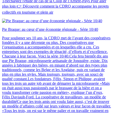
Téléchargez l'étude de cas de la Coop de l'Arrière-Pays Pour aller
plus loin 👉 Découvrir comment la CDRQ accompagne les projets
collectifs en tourisme et plein air
Pie Braque: au cœur d’une économie régionale - Série 10/40
Pour souligner ses 10 ans, la CDRQ met de l’avant des coopératives
fondées il y a une décennie ou plus. Des coopératives que
l’organisation a accompagnées et en lesquelles elle a cru. Ces
entreprises sont des exemples de ténacité, d’efforts et d’excellence.
Chacune à leur façon. Voici la série 10/40.Cela fera bientôt dix ans
que Pie Braque, microbrasserie artisanale de Jonquière, existe. Dix
années à fabriquer des bières, en misant d’abord sur des types plus
traditionnels, comme les Belge et les Anglaise, puis en variant de
plus en plus les styles. Mais toujours, toujours, avec un souci de
qualité constant.Les fondateurs, Félix, Simon et Philippe, avaient
tous les trois un autre job avant de démarrer la microbrasserie «Mais
on était aussi tous passionnés par le brassage de la bière et on a
voulu transformer cette passion en métier», explique l’un d’eux,
Félix Daviault-Ford. La coopérative de travailleurs, un modèle de
durabilitéCe que les trois amis ont voulu faire aussi, c’est de trouver
un modèle d’affaires collé sur leurs valeurs et leur façon de travailler.
«Tous les trois, on est sur le même palier et on travaille vraiment en