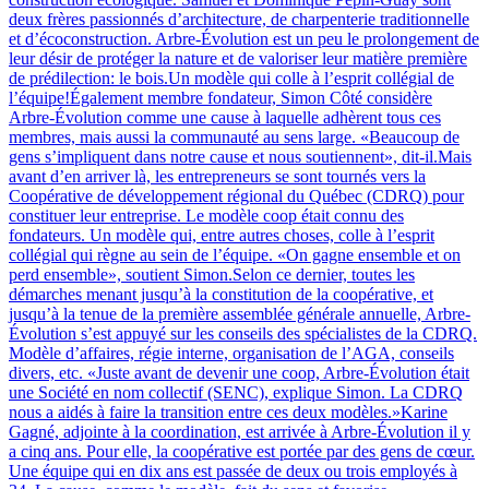
deux frères passionnés d’architecture, de charpenterie traditionnelle
et d’écoconstruction. Arbre-Évolution est un peu le prolongement de
leur désir de protéger la nature et de valoriser leur matière première
de prédilection: le bois.Un modèle qui colle à l’esprit collégial de
l’équipe!Également membre fondateur, Simon Côté considère
Arbre-Évolution comme une cause à laquelle adhèrent tous ces
membres, mais aussi la communauté au sens large. «Beaucoup de
gens s’impliquent dans notre cause et nous soutiennent», dit-il.Mais
avant d’en arriver là, les entrepreneurs se sont tournés vers la
Coopérative de développement régional du Québec (CDRQ) pour
constituer leur entreprise. Le modèle coop était connu des
fondateurs. Un modèle qui, entre autres choses, colle à l’esprit
collégial qui règne au sein de l’équipe. «On gagne ensemble et on
perd ensemble», soutient Simon.Selon ce dernier, toutes les
démarches menant jusqu’à la constitution de la coopérative, et
jusqu’à la tenue de la première assemblée générale annuelle, Arbre-
Évolution s’est appuyé sur les conseils des spécialistes de la CDRQ.
Modèle d’affaires, régie interne, organisation de l’AGA, conseils
divers, etc. «Juste avant de devenir une coop, Arbre-Évolution était
une Société en nom collectif (SENC), explique Simon. La CDRQ
nous a aidés à faire la transition entre ces deux modèles.»Karine
Gagné, adjointe à la coordination, est arrivée à Arbre-Évolution il y
a cinq ans. Pour elle, la coopérative est portée par des gens de cœur.
Une équipe qui en dix ans est passée de deux ou trois employés à