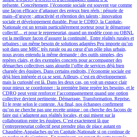
présente. Concrètement, l’économie sociale est souvent vue comme
une façon efficace d’attaquer des enjeux bien réels : pénurie de
main‑-d’œuvre ; attractivité et rétention des talents ; innovation
sociale et développement durable. Pour le CDRQ, la Capitale-
Nationale est un terrain particulièrement porteur pour le démarrage
collectif… et pour le repreneuriat, quand un modèle coop ou OBNL
est la meilleure façon d’assurer la continuité. Entre réalités rurales et
urbaines : un même besoin de solutions adaptées Peu importe qu’on
soit dans une MRC très rurale ou au cœur d’un pôle plus urbain,
nous avons entendu la même demande : des outils simples, des
repères clairs, et des exemples concrets pour accompagner des
démarches collectives sans alourdir l’offre de services déjà bien
chargée des équipes. Dans certains endroits, l’économie sociale est
déjà bien intégrée et ça se sent. Ailleurs, c’est en développement,
mais la curiosité est là. Dans les deux cas, on voit un espace clair
pour mieux se coordonner : la première ligne repère les besoins, et le
CDRQ peut venir renforcer l’accompagnement quand une option
collective devient pertinente. Démarrage. Transformation. Reprise.
Et le reste selon le contexte. Au final, nos échanges confirment
qu’on ne cherche pas une recette unique : on cherche des façons de
faire qui s’adaptent aux réalités locales, et qui misent sur la
collaboration entre les équipes. C’est exactement là que
l’entrepreneuriat collectif peut prendre plus de place autant en
Chaudière-Appalaches qu’en Capitale-Nationale si on continue de