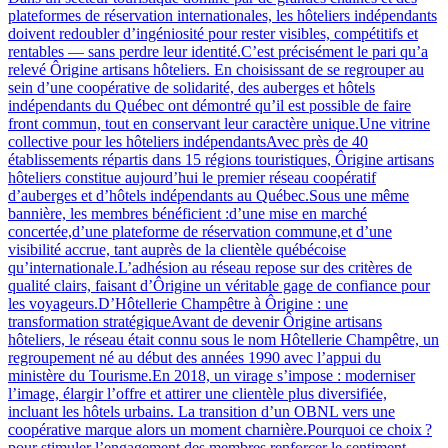
plateformes de réservation internationales, les hôteliers indépendants
doivent redoubler d’ingéniosité pour rester visibles, compétitifs et
rentables — sans perdre leur identité.C’est précisément le pari qu’a
relevé Ôrigine artisans hôteliers. En choisissant de se regrouper au
sein d’une coopérative de solidarité, des auberges et hôtels
indépendants du Québec ont démontré qu’il est possible de faire
front commun, tout en conservant leur caractère unique.Une vitrine
collective pour les hôteliers indépendantsAvec près de 40
établissements répartis dans 15 régions touristiques, Ôrigine artisans
hôteliers constitue aujourd’hui le premier réseau coopératif
d’auberges et d’hôtels indépendants au Québec.Sous une même
bannière, les membres bénéficient :d’une mise en marché
concertée,d’une plateforme de réservation commune,et d’une
visibilité accrue, tant auprès de la clientèle québécoise
qu’internationale.L’adhésion au réseau repose sur des critères de
qualité clairs, faisant d’Ôrigine un véritable gage de confiance pour
les voyageurs.D’Hôtellerie Champêtre à Ôrigine : une
transformation stratégiqueAvant de devenir Ôrigine artisans
hôteliers, le réseau était connu sous le nom Hôtellerie Champêtre, un
regroupement né au début des années 1990 avec l’appui du
ministère du Tourisme.En 2018, un virage s’impose : moderniser
l’image, élargir l’offre et attirer une clientèle plus diversifiée,
incluant les hôtels urbains. La transition d’un OBNL vers une
coopérative marque alors un moment charnière.Pourquoi ce choix ?
pour stimuler l’engagement des membres,renforcer le sentiment