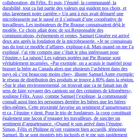
collaboration, dit Félix. Et puis, l’équité, la communauté, la
durabilité, tout ça fait partie des valeurs qui guident nos choix, et
plus largement notre carrière.» Un ami à eux avait démarré une
microbrasserie par le passé et il s’agissait d’une coopérative de
travailleurs. Les instigateurs de Pie Braque connaissaient déjà le
modèle. Ce choix allait donc de soi.Responsable des
communications, événements et ventes, Samuel Giguère est arrivé
deux ans après la fondation de la microbrasserie. «Je ne connaissais
pas du tout ce modèle d’affaires, explique-t-il. Mais quand on me l’a
expliqué, j’ai vite compris que c’était le plus intéressant pour
l’équipe.» La raison? Les valeurs portées par Pie Braque sont
véritablement incarnées. «Par exemple, on a acquis le matériel pour
brasser la bière au Canada alors que plusieurs l’achètent dans des
pays où c’est beaucoup moins cher», illustre Samuel.Autre exemple:
le réseau de distribution des produits se trouve à 80% dans la région.
«Sur le plan environnemental, on trouvait que ça ne faisait pas de
sens de faire voyager des camions sur des centaines de kilomètres»,
souligne Félix. Aussi, comme Samuel l’explique, la communauté
connaît aussi bien les personnes derrière les bières que les bières
elles-mêmes. Cette proximité favorise un sentiment d’appartenance
et ça, l’équipe y tient. Pour le trio de fondateurs, la coop constituait
également une façon d’engager les travailleurs, de susciter un
sentiment d’appartenance. «Quand je suis arrivé dans l’équipe,
Simon, Félix et Philippe m’ont vraiment bien accueilli, témoigne
Samuel. Ils se sont montrés très inclusifs et je me suis rapidement