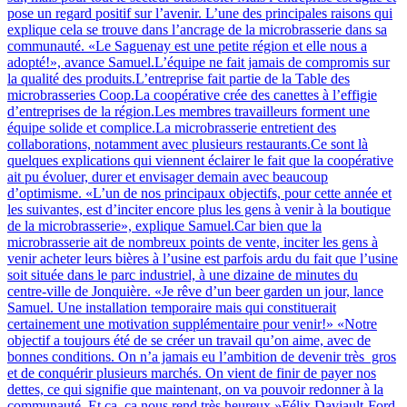
pose un regard positif sur l’avenir. L’une des principales raisons qui
explique cela se trouve dans l’ancrage de la microbrasserie dans sa
communauté. «Le Saguenay est une petite région et elle nous a
adopté!», avance Samuel.L’équipe ne fait jamais de compromis sur
la qualité des produits.L’entreprise fait partie de la Table des
microbrasseries Coop.La coopérative crée des canettes à l’effigie
d’entreprises de la région.Les membres travailleurs forment une
équipe solide et complice.La microbrasserie entretient des
collaborations, notamment avec plusieurs restaurants.Ce sont là
quelques explications qui viennent éclairer le fait que la coopérative
ait pu évoluer, durer et envisager demain avec beaucoup
d’optimisme. «L’un de nos principaux objectifs, pour cette année et
les suivantes, est d’inciter encore plus les gens à venir à la boutique
de la microbrasserie», explique Samuel.Car bien que la
microbrasserie ait de nombreux points de vente, inciter les gens à
venir acheter leurs bières à l’usine est parfois ardu du fait que l’usine
soit située dans le parc industriel, à une dizaine de minutes du
centre-ville de Jonquière. «Je rêve d’un beer garden un jour, lance
Samuel. Une installation temporaire mais qui constituerait
certainement une motivation supplémentaire pour venir!» «Notre
objectif a toujours été de se créer un travail qu’on aime, avec de
bonnes conditions. On n’a jamais eu l’ambition de devenir très gros
et de conquérir plusieurs marchés. On vient de finir de payer nos
dettes, ce qui signifie que maintenant, on va pouvoir redonner à la
communauté. Et ça, ça nous rend très heureux.»Félix Daviault-Ford