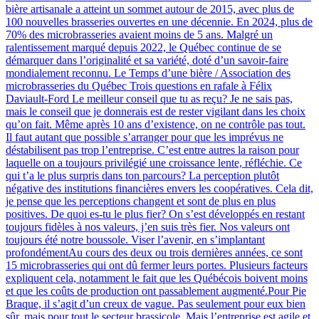
bière artisanale a atteint un sommet autour de 2015, avec plus de
100 nouvelles brasseries ouvertes en une décennie. En 2024, plus de
70% des microbrasseries avaient moins de 5 ans. Malgré un
ralentissement marqué depuis 2022, le Québec continue de se
démarquer dans l’originalité et sa variété, doté d’un savoir-faire
mondialement reconnu. Le Temps d’une bière / Association des
microbrasseries du Québec Trois questions en rafale à Félix
Daviault-Ford Le meilleur conseil que tu as reçu? Je ne sais pas,
mais le conseil que je donnerais est de rester vigilant dans les choix
qu’on fait. Même après 10 ans d’existence, on ne contrôle pas tout.
Il faut autant que possible s’arranger pour que les imprévus ne
déstabilisent pas trop l’entreprise. C’est entre autres la raison pour
laquelle on a toujours privilégié une croissance lente, réfléchie. Ce
qui t’a le plus surpris dans ton parcours? La perception plutôt
négative des institutions financières envers les coopératives. Cela dit,
je pense que les perceptions changent et sont de plus en plus
positives. De quoi es-tu le plus fier? On s’est développés en restant
toujours fidèles à nos valeurs, j’en suis très fier. Nos valeurs ont
toujours été notre boussole. Viser l’avenir, en s’implantant
profondémentAu cours des deux ou trois dernières années, ce sont
15 microbrasseries qui ont dû fermer leurs portes. Plusieurs facteurs
expliquent cela, notamment le fait que les Québécois boivent moins
et que les coûts de production ont passablement augmenté.Pour Pie
Braque, il s’agit d’un creux de vague. Pas seulement pour eux bien
sûr, mais pour tout le secteur brassicole. Mais l’entreprise est agile et