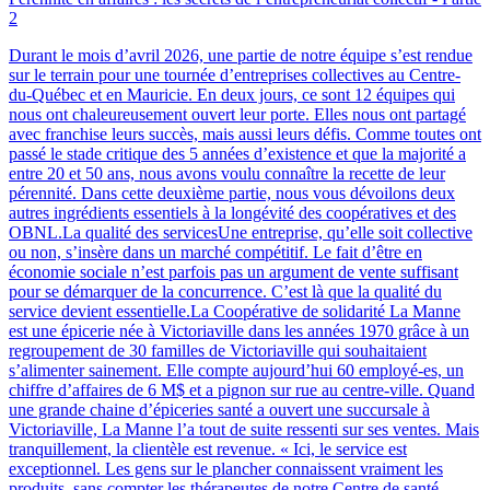
2
Durant le mois d’avril 2026, une partie de notre équipe s’est rendue
sur le terrain pour une tournée d’entreprises collectives au Centre-
du-Québec et en Mauricie. En deux jours, ce sont 12 équipes qui
nous ont chaleureusement ouvert leur porte. Elles nous ont partagé
avec franchise leurs succès, mais aussi leurs défis. Comme toutes ont
passé le stade critique des 5 années d’existence et que la majorité a
entre 20 et 50 ans, nous avons voulu connaître la recette de leur
pérennité. Dans cette deuxième partie, nous vous dévoilons deux
autres ingrédients essentiels à la longévité des coopératives et des
OBNL.La qualité des servicesUne entreprise, qu’elle soit collective
ou non, s’insère dans un marché compétitif. Le fait d’être en
économie sociale n’est parfois pas un argument de vente suffisant
pour se démarquer de la concurrence. C’est là que la qualité du
service devient essentielle.La Coopérative de solidarité La Manne
est une épicerie née à Victoriaville dans les années 1970 grâce à un
regroupement de 30 familles de Victoriaville qui souhaitaient
s’alimenter sainement. Elle compte aujourd’hui 60 employé-es, un
chiffre d’affaires de 6 M$ et a pignon sur rue au centre-ville. Quand
une grande chaine d’épiceries santé a ouvert une succursale à
Victoriaville, La Manne l’a tout de suite ressenti sur ses ventes. Mais
tranquillement, la clientèle est revenue. « Ici, le service est
exceptionnel. Les gens sur le plancher connaissent vraiment les
produits, sans compter les thérapeutes de notre Centre de santé