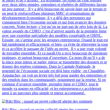
se parler et de s’arrimer. En terminant, on repart de cette tournée
avec deux idées simples, entendues et répétées de différentes façons
un peu partout : Il y a déjà beaucoup de savoir-faire sur le terrain et
on peut le renforcerDans plusieurs MRC et organisations de
développement économique, il y a déjà des personnes qui
connaissent bien l’économie sociale et qui font avancer des dossiers
concrets. Notre lecture, c’est qu’on ne part pas de zéro loin de là. La
valeur ajoutée du CDRQ, c’est d’arriver auprès de la première ligne
avec une expertise spécialisée des modèles coopératifs et OBNL.
Ensuite, on s’arrime avec les groupes entrepreneur. Quand le tout est
fait rapidement et efficacement, et bien, ça évite de réinventer la roue
et ça accélère le passage de l’idée au projet. Il y a une vraie volonté
de travailler ensemble. Et ça paraît.On a reçu beaucoup de questions
pratiques, et surtout beaucoup d’ouverture. Ça nous dit qu’il y a de
la place pour mieux se parler, mieux se transmettre des dossiers et se
donner des repères communs. Dans la Capitale-Nationale, le
potentiel de l’économie sociale est déjà bien visible ; en Chaudière-
Appalaches, on voit un levier très fort pour garder des entreprises et
des emplois dans les communautés, notamment par la reprise. Si on
continue d’avancer ensemble, première ligne et CDRQ, tout le
monde va gagner en efficacité, et les entrepreneur.e.s accèderont
ainsi à un parcours plus simple et mieux accompagné.
Riki Bloc : quand un projet collectif atteint des sommets