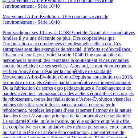
Mouvement Arbre-Évolution : Une coop au service de
l'environnement - Série 10/40
Pour souligner ses 10 ans, la CDRQ met de l’avant des coopératives
fondées il y a une décennie ou plus. Des coopératives que
l’organisation a accompagnées et en lesquelles elle a cru. Ces
entreprises sont des exemples de ténacité, d’efforts et d’excellence.
Chacune à leur façon. Voici la série 10/40.Une quarantaine de
personnes la portent, des centaines la soutiennent et des centaines
encore bénéficient de ses services. Alors oui, le mot «mouvement»
est bien trouvé pour désigner la coopérative de solidarité
Mouvement Arbre-Évolution Coop.Depuis sa constitution en 2016,
le nombre de projets réalisés par la coopérative est impressionnant.
De la fabrication de serres agro pédagogiques à l’aménagement de
bandes-riveraines, en passant par des ateliers éducatifs et des projets
de reboisement, toutes les réalisations d’Arbre-Évolution visent les ,
mêmes objectifs: verdir des espaces urbains, encourager le
reboisement, protéger les plans d’eau et semer l’amour de la nature
dans les têtes.L’avantage principal de la coopérative de solidarité?
La solidarité!Celle qu’elle inspire, qu’elle sollicite et qu’elle offre.
La coopérative est une initiative des mêmes personnes, entre autres,
qui sont à la tête de Linéaire écoconstruction, une entreprise de
construction écologique. Samuel et Dominique Pépin-Guay sont