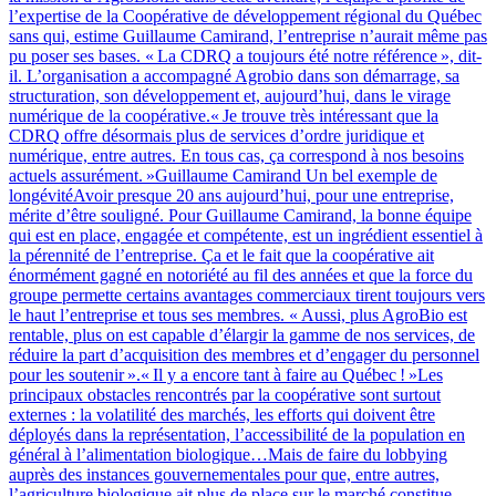
l’expertise de la Coopérative de développement régional du Québec
sans qui, estime Guillaume Camirand, l’entreprise n’aurait même pas
pu poser ses bases. « La CDRQ a toujours été notre référence », dit-
il. L’organisation a accompagné Agrobio dans son démarrage, sa
structuration, son développement et, aujourd’hui, dans le virage
numérique de la coopérative.« Je trouve très intéressant que la
CDRQ offre désormais plus de services d’ordre juridique et
numérique, entre autres. En tous cas, ça correspond à nos besoins
actuels assurément. »Guillaume Camirand Un bel exemple de
longévitéAvoir presque 20 ans aujourd’hui, pour une entreprise,
mérite d’être souligné. Pour Guillaume Camirand, la bonne équipe
qui est en place, engagée et compétente, est un ingrédient essentiel à
la pérennité de l’entreprise. Ça et le fait que la coopérative ait
énormément gagné en notoriété au fil des années et que la force du
groupe permette certains avantages commerciaux tirent toujours vers
le haut l’entreprise et tous ses membres. « Aussi, plus AgroBio est
rentable, plus on est capable d’élargir la gamme de nos services, de
réduire la part d’acquisition des membres et d’engager du personnel
pour les soutenir ».« Il y a encore tant à faire au Québec ! »Les
principaux obstacles rencontrés par la coopérative sont surtout
externes : la volatilité des marchés, les efforts qui doivent être
déployés dans la représentation, l’accessibilité de la population en
général à l’alimentation biologique…Mais de faire du lobbying
auprès des instances gouvernementales pour que, entre autres,
l’agriculture biologique ait plus de place sur le marché constitue