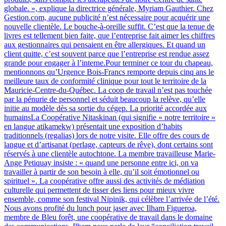
globale. », explique la directrice générale, Myriam Gauthier. Chez
Gestion.com, aucune publicité n’est nécessaire pour acquérir une
nouvelle clientèle. Le bouche-à-oreille suffit. C’est que la tenue de
livres est tellement bien faite, que l’entreprise fait aimer les chiffres
aux gestionnaires qui pensaient en être allergiques. Et quand un
client quitte, c’est souvent parce que l’entreprise est rendue assez
grande pour engager à l’interne.Pour terminer ce tour du chapeau,
mentionnons qu’Urgence Bois-Francs remporte depuis cinq ans le
meilleure taux de conformité clinique pour tout le territoire de la
Mauricie-Centre-du-Québec. La coop de travail n’est pas touchée
par la pénurie de personnel et séduit beaucoup la relève, qu’elle
initie au modèle dès sa sortie du cégep. La priorité accordée aux
humainsLa Coopérative Nitaskinan (qui signifie « notre territoire »
en langue atikamekw) présentait une exposition d’habits
traditionnels (regalias) lors de notre visite. Elle offre des cours de
langue et d’artisanat (perlage, capteurs de rêve), dont certains sont
réservés à une clientèle autochtone. La membre travailleuse Marie-
Ange Petiquay insiste : « quand une personne entre ici, on va
travailler à partir de son besoin à elle, qu’il soit émotionnel ou
spirituel ». La coopérative offre aussi des activités de médiation
culturelle qui permettent de tisser des liens pour mieux vivre
ensemble, comme son festival Nipinik, qui célèbre l’arrivée de l’été.
Nous avons profité du lunch pour jaser avec Ilham Figueroa,
membre de Bleu forêt, une coopérative de travail dans le domaine