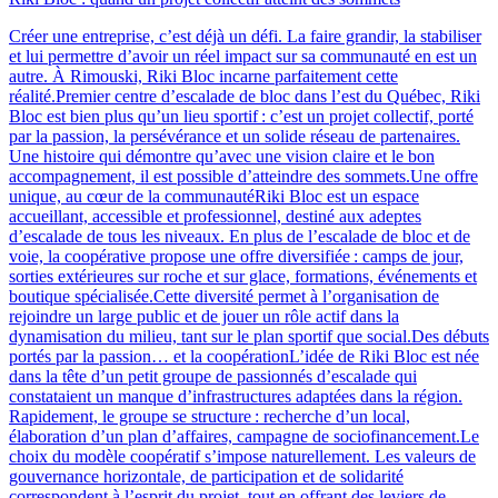
Créer une entreprise, c’est déjà un défi. La faire grandir, la stabiliser
et lui permettre d’avoir un réel impact sur sa communauté en est un
autre. À Rimouski, Riki Bloc incarne parfaitement cette
réalité.Premier centre d’escalade de bloc dans l’est du Québec, Riki
Bloc est bien plus qu’un lieu sportif : c’est un projet collectif, porté
par la passion, la persévérance et un solide réseau de partenaires.
Une histoire qui démontre qu’avec une vision claire et le bon
accompagnement, il est possible d’atteindre des sommets.Une offre
unique, au cœur de la communautéRiki Bloc est un espace
accueillant, accessible et professionnel, destiné aux adeptes
d’escalade de tous les niveaux. En plus de l’escalade de bloc et de
voie, la coopérative propose une offre diversifiée : camps de jour,
sorties extérieures sur roche et sur glace, formations, événements et
boutique spécialisée.Cette diversité permet à l’organisation de
rejoindre un large public et de jouer un rôle actif dans la
dynamisation du milieu, tant sur le plan sportif que social.Des débuts
portés par la passion… et la coopérationL’idée de Riki Bloc est née
dans la tête d’un petit groupe de passionnés d’escalade qui
constataient un manque d’infrastructures adaptées dans la région.
Rapidement, le groupe se structure : recherche d’un local,
élaboration d’un plan d’affaires, campagne de sociofinancement.Le
choix du modèle coopératif s’impose naturellement. Les valeurs de
gouvernance horizontale, de participation et de solidarité
correspondent à l’esprit du projet, tout en offrant des leviers de