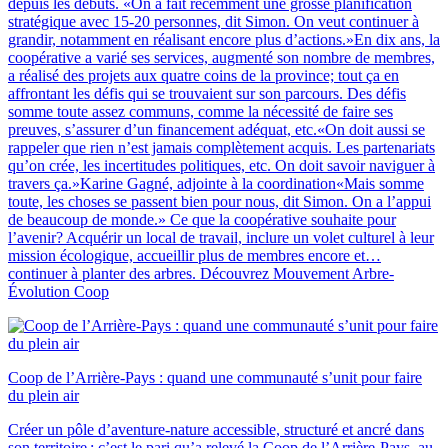
depuis les débuts. «On a fait récemment une grosse planification
stratégique avec 15-20 personnes, dit Simon. On veut continuer à
grandir, notamment en réalisant encore plus d’actions.»En dix ans, la
coopérative a varié ses services, augmenté son nombre de membres,
a réalisé des projets aux quatre coins de la province; tout ça en
affrontant les défis qui se trouvaient sur son parcours. Des défis
somme toute assez communs, comme la nécessité de faire ses
preuves, s’assurer d’un financement adéquat, etc.«On doit aussi se
rappeler que rien n’est jamais complètement acquis. Les partenariats
qu’on crée, les incertitudes politiques, etc. On doit savoir naviguer à
travers ça.»Karine Gagné, adjointe à la coordination«Mais somme
toute, les choses se passent bien pour nous, dit Simon. On a l’appui
de beaucoup de monde.» Ce que la coopérative souhaite pour
l’avenir? Acquérir un local de travail, inclure un volet culturel à leur
mission écologique, accueillir plus de membres encore et…
continuer à planter des arbres. Découvrez Mouvement Arbre-
Évolution Coop
Coop de l’Arrière-Pays : quand une communauté s’unit pour faire
du plein air
Créer un pôle d’aventure-nature accessible, structuré et ancré dans
son territoire : c’est le pari qu’a relevé la Coop de l’Arrière-Pays, au