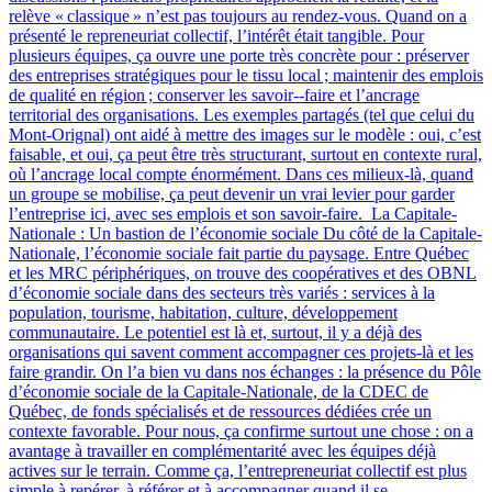
relève « classique » n’est pas toujours au rendez-vous. Quand on a
présenté le repreneuriat collectif, l’intérêt était tangible. Pour
plusieurs équipes, ça ouvre une porte très concrète pour : préserver
des entreprises stratégiques pour le tissu local ; maintenir des emplois
de qualité en région ; conserver les savoir‑-faire et l’ancrage
territorial des organisations. Les exemples partagés (tel que celui du
Mont-Orignal) ont aidé à mettre des images sur le modèle : oui, c’est
faisable, et oui, ça peut être très structurant, surtout en contexte rural,
où l’ancrage local compte énormément. Dans ces milieux-là, quand
un groupe se mobilise, ça peut devenir un vrai levier pour garder
l’entreprise ici, avec ses emplois et son savoir-faire. La Capitale-
Nationale : Un bastion de l’économie sociale Du côté de la Capitale-
Nationale, l’économie sociale fait partie du paysage. Entre Québec
et les MRC périphériques, on trouve des coopératives et des OBNL
d’économie sociale dans des secteurs très variés : services à la
population, tourisme, habitation, culture, développement
communautaire. Le potentiel est là et, surtout, il y a déjà des
organisations qui savent comment accompagner ces projets-là et les
faire grandir. On l’a bien vu dans nos échanges : la présence du Pôle
d’économie sociale de la Capitale-Nationale, de la CDEC de
Québec, de fonds spécialisés et de ressources dédiées crée un
contexte favorable. Pour nous, ça confirme surtout une chose : on a
avantage à travailler en complémentarité avec les équipes déjà
actives sur le terrain. Comme ça, l’entrepreneuriat collectif est plus
simple à repérer, à référer et à accompagner quand il se