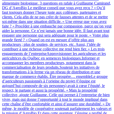
alimentaire biologique. 3 questions en rafale à Guillaume Camirand,
DG d’AgroBio Le meilleur conseil que vous ayez reçu ? « Qu’il
faut toujours donner l’heure juste aux collègues, partenaires et
clients. Cela afin de ne pas créer de fausses attentes et de se mettre
soi-même dans une situation difficile. » Une erreur que vous avez
faite ? « Procéder à une embauche par compassion, parce qu’on veut
aider la personne. Ce n’est jamais une bonne idée. Il faut avant tout
engager une personne qui sera adéquate pour le poste. » Votre plus
grande fierté ? « Quand on est en mesure d’offrir plus aux
producteurs ; plus de soutien, de services, etc. Aussi, l’idée de
contribuer à une richesse collective me rend bien fier. » Les trois
engagements de l’entrepriseApprovisionner les agriculteurs et les
agricultrices du Québec en semences biologiques.Informer et
accompagner les membres producteurs, notamment dans la
commercialisation de leurs produits.Soutenir les initiatives de
transformations à la ferme via un réseau de distribution et une
marque de commerce établis. Être prospère… ensembleLe groupe
d’agriculteurs passionnés à l’origine du projet (l’équipe est
aujourd’hui composée de six personnes) avait à cœur l’équité, le
respect, le partage et aussi la prospérité. « Mais la prospérité
collective, ajoute Guillaume. Celle qui permet à l’entreprise de bien
vivre, mais qui donne l’opportunité à tout le monde impliqué dans
cette chaîne d’être confortable et ainsi d’assurer une durabilité. » De
même, le modèle de coopérative soutenait parfaitement les valeurs et
la mission d’AgroBio.Et dans cette aventure, l’équipe a profité de