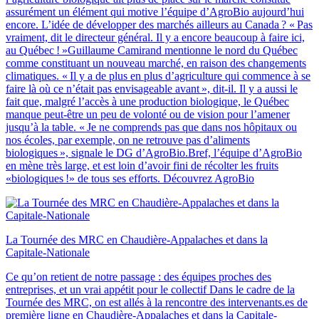
assurément un élément qui motive l’équipe d’AgroBio aujourd’hui
encore. L’idée de développer des marchés ailleurs au Canada ? « Pas
vraiment, dit le directeur général. Il y a encore beaucoup à faire ici,
au Québec ! »Guillaume Camirand mentionne le nord du Québec
comme constituant un nouveau marché, en raison des changements
climatiques. « Il y a de plus en plus d’agriculture qui commence à se
faire là où ce n’était pas envisageable avant », dit-il. Il y a aussi le
fait que, malgré l’accès à une production biologique, le Québec
manque peut-être un peu de volonté ou de vision pour l’amener
jusqu’à la table. « Je ne comprends pas que dans nos hôpitaux ou
nos écoles, par exemple, on ne retrouve pas d’aliments
biologiques », signale le DG d’AgroBio.Bref, l’équipe d’AgroBio
en mène très large, et est loin d’avoir fini de récolter les fruits
«biologiques !» de tous ses efforts. Découvrez AgroBio
La Tournée des MRC en Chaudière‑Appalaches et dans la
Capitale‑Nationale
Ce qu’on retient de notre passage : des équipes proches des
entreprises, et un vrai appétit pour le collectif Dans le cadre de la
Tournée des MRC, on est allés à la rencontre des intervenants.es de
première ligne en Chaudière-Appalaches et dans la Capitale-