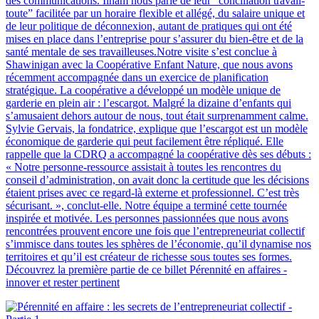
des communications. Ilham nous parle de leur “conciliation travail-
toute” facilitée par un horaire flexible et allégé, du salaire unique et
de leur politique de déconnexion, autant de pratiques qui ont été
mises en place dans l’entreprise pour s’assurer du bien-être et de la
santé mentale de ses travailleuses.Notre visite s’est conclue à
Shawinigan avec la Coopérative Enfant Nature, que nous avons
récemment accompagnée dans un exercice de planification
stratégique. La coopérative a développé un modèle unique de
garderie en plein air : l’escargot. Malgré la dizaine d’enfants qui
s’amusaient dehors autour de nous, tout était surprenamment calme.
Sylvie Gervais, la fondatrice, explique que l’escargot est un modèle
économique de garderie qui peut facilement être répliqué. Elle
rappelle que la CDRQ a accompagné la coopérative dès ses débuts :
« Notre personne-ressource assistait à toutes les rencontres du
conseil d’administration, on avait donc la certitude que les décisions
étaient prises avec ce regard-là externe et professionnel. C’est très
sécurisant. », conclut-elle. Notre équipe a terminé cette tournée
inspirée et motivée. Les personnes passionnées que nous avons
rencontrées prouvent encore une fois que l’entrepreneuriat collectif
s’immisce dans toutes les sphères de l’économie, qu’il dynamise nos
territoires et qu’il est créateur de richesse sous toutes ses formes.
Découvrez la première partie de ce billet Pérennité en affaires -
innover et rester pertinent