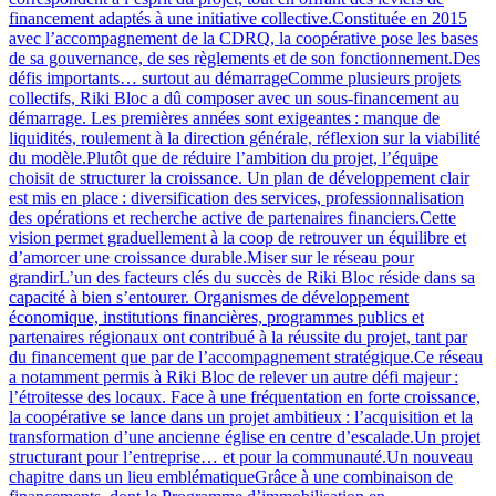
financement adaptés à une initiative collective.Constituée en 2015
avec l’accompagnement de la CDRQ, la coopérative pose les bases
de sa gouvernance, de ses règlements et de son fonctionnement.Des
défis importants… surtout au démarrageComme plusieurs projets
collectifs, Riki Bloc a dû composer avec un sous-financement au
démarrage. Les premières années sont exigeantes : manque de
liquidités, roulement à la direction générale, réflexion sur la viabilité
du modèle.Plutôt que de réduire l’ambition du projet, l’équipe
choisit de structurer la croissance. Un plan de développement clair
est mis en place : diversification des services, professionnalisation
des opérations et recherche active de partenaires financiers.Cette
vision permet graduellement à la coop de retrouver un équilibre et
d’amorcer une croissance durable.Miser sur le réseau pour
grandirL’un des facteurs clés du succès de Riki Bloc réside dans sa
capacité à bien s’entourer. Organismes de développement
économique, institutions financières, programmes publics et
partenaires régionaux ont contribué à la réussite du projet, tant par
du financement que par de l’accompagnement stratégique.Ce réseau
a notamment permis à Riki Bloc de relever un autre défi majeur :
l’étroitesse des locaux. Face à une fréquentation en forte croissance,
la coopérative se lance dans un projet ambitieux : l’acquisition et la
transformation d’une ancienne église en centre d’escalade.Un projet
structurant pour l’entreprise… et pour la communauté.Un nouveau
chapitre dans un lieu emblématiqueGrâce à une combinaison de