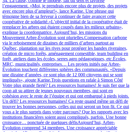
34. La cause, comme le modèle, fait du sens et favorise
l’engagement. «Moi, je prendrais encore plus de projets, des projets
avec encore plus d’ampleur!», lance Karine. Une phrase qui
témoigne bien de sa ferveur à continuer de faire avancer cette
coopérative de solidarité.«L’objectif initial de la coopérative était de
remplacer les arbres qui étaient coupés dans les milieux urbains»,
explique la coordonnatrice. Aujourd’hui, les missions du
Mouvement Arbre-Évolution sont plurielles.Compensation carbone
via le reboisement de dizaines de milliers d’arbres partout au
Québec, plantation sur les rives pour protéger les bandes riveraines,
création de micro forêts, aménagement comestible, team building en
forêt, ateliers dans les écoles, serres agro pédagogiques, etc.Écoles,
MRC, municipalités, entreprises… Les projets initiés par Arbre-
Évolution touchent différentes sphères des communautés. «Depuis
une dizaine d’années, ce sont plus de 12 000 citoyens qui se sont
impliqués», ajoute Karine.Trois questions en rafale à Simon Côté
Votre plus grande fierté? Les ressources humaines! Je suis fier que la
coop ait su attirer de jeunes nouveaux membres, qui sont en
cohésion avec le reste de l’équipe et qui ont embarqué à pieds joints.
Un défi? Les ressources humaines! Ça reste quand même un défi de
trouver les bonnes personnes, celles qui qui seront un bon fit. Ce qui
vous a le plus surpris dans votre parcours? Que les rapports avec les
institutions financières soient aussi compliqués, parfois. Une bonne
croissance… ponctuée de quelques défisAujourd’hui, Arbre-
Évolution comprend 34 membres. Une croissance appréciable