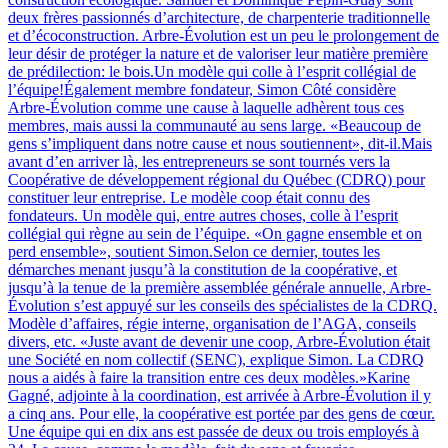
deux frères passionnés d’architecture, de charpenterie traditionnelle
et d’écoconstruction. Arbre-Évolution est un peu le prolongement de
leur désir de protéger la nature et de valoriser leur matière première
de prédilection: le bois.Un modèle qui colle à l’esprit collégial de
l’équipe!Également membre fondateur, Simon Côté considère
Arbre-Évolution comme une cause à laquelle adhèrent tous ces
membres, mais aussi la communauté au sens large. «Beaucoup de
gens s’impliquent dans notre cause et nous soutiennent», dit-il.Mais
avant d’en arriver là, les entrepreneurs se sont tournés vers la
Coopérative de développement régional du Québec (CDRQ) pour
constituer leur entreprise. Le modèle coop était connu des
fondateurs. Un modèle qui, entre autres choses, colle à l’esprit
collégial qui règne au sein de l’équipe. «On gagne ensemble et on
perd ensemble», soutient Simon.Selon ce dernier, toutes les
démarches menant jusqu’à la constitution de la coopérative, et
jusqu’à la tenue de la première assemblée générale annuelle, Arbre-
Évolution s’est appuyé sur les conseils des spécialistes de la CDRQ.
Modèle d’affaires, régie interne, organisation de l’AGA, conseils
divers, etc. «Juste avant de devenir une coop, Arbre-Évolution était
une Société en nom collectif (SENC), explique Simon. La CDRQ
nous a aidés à faire la transition entre ces deux modèles.»Karine
Gagné, adjointe à la coordination, est arrivée à Arbre-Évolution il y
a cinq ans. Pour elle, la coopérative est portée par des gens de cœur.
Une équipe qui en dix ans est passée de deux ou trois employés à