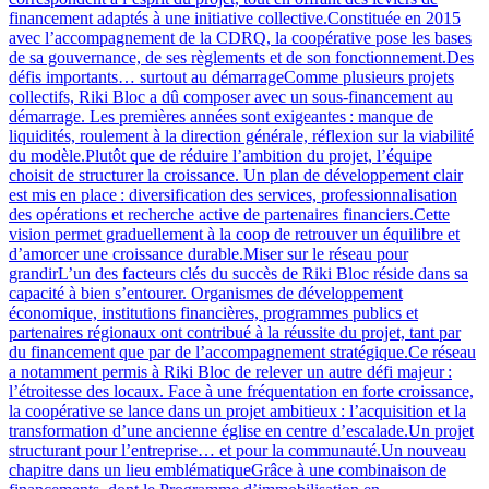
financement adaptés à une initiative collective.Constituée en 2015
avec l’accompagnement de la CDRQ, la coopérative pose les bases
de sa gouvernance, de ses règlements et de son fonctionnement.Des
défis importants… surtout au démarrageComme plusieurs projets
collectifs, Riki Bloc a dû composer avec un sous-financement au
démarrage. Les premières années sont exigeantes : manque de
liquidités, roulement à la direction générale, réflexion sur la viabilité
du modèle.Plutôt que de réduire l’ambition du projet, l’équipe
choisit de structurer la croissance. Un plan de développement clair
est mis en place : diversification des services, professionnalisation
des opérations et recherche active de partenaires financiers.Cette
vision permet graduellement à la coop de retrouver un équilibre et
d’amorcer une croissance durable.Miser sur le réseau pour
grandirL’un des facteurs clés du succès de Riki Bloc réside dans sa
capacité à bien s’entourer. Organismes de développement
économique, institutions financières, programmes publics et
partenaires régionaux ont contribué à la réussite du projet, tant par
du financement que par de l’accompagnement stratégique.Ce réseau
a notamment permis à Riki Bloc de relever un autre défi majeur :
l’étroitesse des locaux. Face à une fréquentation en forte croissance,
la coopérative se lance dans un projet ambitieux : l’acquisition et la
transformation d’une ancienne église en centre d’escalade.Un projet
structurant pour l’entreprise… et pour la communauté.Un nouveau
chapitre dans un lieu emblématiqueGrâce à une combinaison de