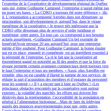
l’expertise de la Coopérative de développement régional du Québec
sans qui, estime Guillaume Camirand, l’entreprise n’aurait même pas
pu poser ses bases. « La CDRQ a toujours été notre référence », dit-
il. L’organisation a accompagné Agrobio dans son démarrage, sa
structuration, son développement et, aujourd’hui, dans le virage
numérique de la coopérative.« Je trouve très intéressant que la
CDRQ offre désormais plus de services d’ordre juridique et
numérique, entre autres. En tous cas, ça correspond à nos besoins
actuels assurément. »Guillaume Camirand Un bel exemple de
longévitéAvoir presque 20 ans aujourd’hui, pour une entreprise,
mérite d’être souligné. Pour Guillaume Camirand, la bonne équipe
qui est en place, engagée et compétente, est un ingrédient essentiel à
la pérennité de l’entreprise. Ça et le fait que la coopérative ait
énormément gagné en notoriété au fil des années et que la force du
groupe permette certains avantages commerciaux tirent toujours vers
le haut l’entreprise et tous ses membres. « Aussi, plus AgroBio est
rentable, plus on est capable d’élargir la gamme de nos services, de
réduire la part d’acquisition des membres et d’engager du personnel
pour les soutenir ».« Il y a encore tant à faire au Québec ! »Les
principaux obstacles rencontrés par la coopérative sont surtout
externes : la volatilité des marchés, les efforts qui doivent être
déployés dans la représentation, l’accessibilité de la population en
général à l’alimentation biologique…Mais de faire du lobbying
auprès des instances gouvernementales pour que, entre autres,
l’agriculture biologique ait plus de place sur le marché constitue