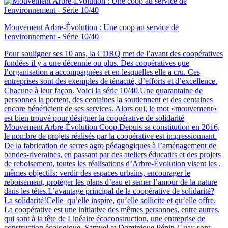
Mouvement Arbre-Évolution : Une coop au service de
l'environnement - Série 10/40
Pour souligner ses 10 ans, la CDRQ met de l’avant des coopératives
fondées il y a une décennie ou plus. Des coopératives que
l’organisation a accompagnées et en lesquelles elle a cru. Ces
entreprises sont des exemples de ténacité, d’efforts et d’excellence.
Chacune à leur façon. Voici la série 10/40.Une quarantaine de
personnes la portent, des centaines la soutiennent et des centaines
encore bénéficient de ses services. Alors oui, le mot «mouvement»
est bien trouvé pour désigner la coopérative de solidarité
Mouvement Arbre-Évolution Coop.Depuis sa constitution en 2016,
le nombre de projets réalisés par la coopérative est impressionnant.
De la fabrication de serres agro pédagogiques à l’aménagement de
bandes-riveraines, en passant par des ateliers éducatifs et des projets
de reboisement, toutes les réalisations d’Arbre-Évolution visent les ,
mêmes objectifs: verdir des espaces urbains, encourager le
reboisement, protéger les plans d’eau et semer l’amour de la nature
dans les têtes.L’avantage principal de la coopérative de solidarité?
La solidarité!Celle qu’elle inspire, qu’elle sollicite et qu’elle offre.
La coopérative est une initiative des mêmes personnes, entre autres,
qui sont à la tête de Linéaire écoconstruction, une entreprise de
construction écologique. Samuel et Dominique Pépin-Guay sont