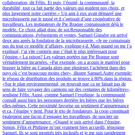
collaboration, dit Félix. Et puis, l’équité, la communauté, la
durabilité, tout ça fait partie des valeurs qui guident nos choix, et
plus largement notre carrière.» Un ami à eux avait démarré une
microbrasserie par le passé et il s’agissait d’une coopérative de
travailleurs. Les instigateurs de Pie Braque connaissaient déjà le
modèle. Ce choix allait donc de soi.Responsable des
communications, événements et ventes, Samuel Giguère est arrivé
deux ans après la fondation de la microbrasserie. «Je ne connaissais
pas du tout ce modèle d’affaires, explique-t-il. Mais quand on me l’a
expliqué, j’ai vite compris que c’était le plus intéressant pour
l’équipe.» La raison? Les valeurs portées par Pie Braque sont
véritablement incarnées. «Par exemple, on a acquis le matériel pour
brasser la bière au Canada alors que plusieurs l’achètent dans des
pays où c’est beaucoup moins cher», illustre Samuel.Autre exemple:
le réseau de distribution des produits se trouve à 80% dans la région.
«Sur le plan environnemental, on trouvait que ça ne faisait pas de
sens de faire voyager des camions sur des centaines de kilomètres»,
souligne Félix. Aussi, comme Samuel l’explique, la communauté
connaît aussi bien les personnes derrière les bières que les bières
elles-mêmes. Cette proximité favorise un sentiment d’appartenance
et ça, l’équipe y tient. Pour le trio de fondateurs, la coop constituait
également une façon d’engager les travailleurs, de susciter un
sentiment d’appartenance. «Quand je suis arrivé dans l’équipe,
Simon, Félix et Philippe m’ont vraiment bien accueilli, témoigne
Samuel. Ils se sont montrés très inclusifs et je me suis rapidement