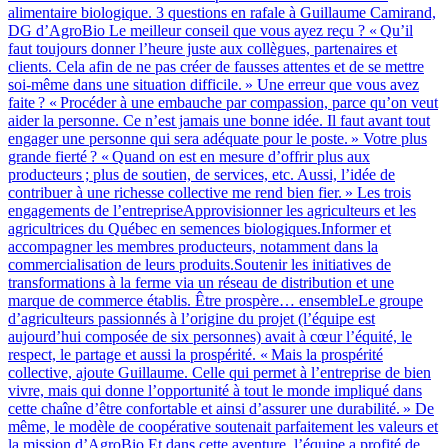
alimentaire biologique. 3 questions en rafale à Guillaume Camirand,
DG d’AgroBio Le meilleur conseil que vous ayez reçu ? « Qu’il
faut toujours donner l’heure juste aux collègues, partenaires et
clients. Cela afin de ne pas créer de fausses attentes et de se mettre
soi-même dans une situation difficile. » Une erreur que vous avez
faite ? « Procéder à une embauche par compassion, parce qu’on veut
aider la personne. Ce n’est jamais une bonne idée. Il faut avant tout
engager une personne qui sera adéquate pour le poste. » Votre plus
grande fierté ? « Quand on est en mesure d’offrir plus aux
producteurs ; plus de soutien, de services, etc. Aussi, l’idée de
contribuer à une richesse collective me rend bien fier. » Les trois
engagements de l’entrepriseApprovisionner les agriculteurs et les
agricultrices du Québec en semences biologiques.Informer et
accompagner les membres producteurs, notamment dans la
commercialisation de leurs produits.Soutenir les initiatives de
transformations à la ferme via un réseau de distribution et une
marque de commerce établis. Être prospère… ensembleLe groupe
d’agriculteurs passionnés à l’origine du projet (l’équipe est
aujourd’hui composée de six personnes) avait à cœur l’équité, le
respect, le partage et aussi la prospérité. « Mais la prospérité
collective, ajoute Guillaume. Celle qui permet à l’entreprise de bien
vivre, mais qui donne l’opportunité à tout le monde impliqué dans
cette chaîne d’être confortable et ainsi d’assurer une durabilité. » De
même, le modèle de coopérative soutenait parfaitement les valeurs et
la mission d’AgroBio.Et dans cette aventure, l’équipe a profité de