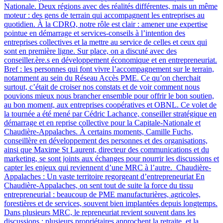
Nationale. Deux régions avec des réalités différentes, mais un même
moteur : des gens de terrain qui accompagnent les entreprises au
quotidien. À la CDRQ, notre rôle est clair : amener une expertise
pointue en démarrage et services-conseils à l’intention des
entreprises collectives et la mettre au service de celles et ceux qui
sont en première ligne. Sur place, on a discuté avec des
conseiller.ère.s en développement économique et en entrepreneuriat.
Bref : les personnes qui font vivre l’accompagnement sur le terrain,
notamment au sein du Réseau Accès PME. Ce qu’on cherchait
surtout, c’était de croiser nos constats et de voir comment nous
pouvions mieux nous brancher ensemble pour offrir le bon soutien,
au bon moment, aux entreprises coopératives et OBNL. Ce volet de
la tournée a été mené par Cédric Lachance, conseiller stratégique en
démarrage et en reprise collective pour la Capitale-Nationale et
Chaudière-Appalaches. À certains moments, Camille Fuchs,
conseillère en développement des personnes et des organisations,
ainsi que Maxime St Laurent, directeur des communications et du
marketing, se sont joints aux échanges pour nourrir les discussions et
capter les enjeux qui reviennent d’une MRC à l’autre. Chaudière-
Appalaches : Un vaste territoire regorgeant d’entrepreneuriat En
Chaudière-Appalaches, on sent tout de suite la force du tissu
entrepreneurial : beaucoup de PME manufacturières, agricoles,
forestières et de services, souvent bien implantées depuis longtemps.
Dans plusieurs MRC, le repreneuriat revient souvent dans les
discussions : plusieurs propriétaires approchent la retraite, et la