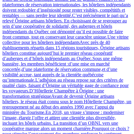
plateformes de réservation internationales, les hôteliers indépendants
doivent redoubler d’ingéniosité pour rester visibles, compétitifs et
rentables — sans perdre leur identité.C’est précisément le pari qu’a
relevé Ôrigine artisans hôteliers. En choisissant de se regrouper au
sein d’une coopérative de solidarité, des auberges et hôtels
indépendants du Québec ont démontré qu’il est possible de faire
front commun, tout en conservant leur caractère unique.Une vitrine
collective pour les hôteliers indépendantsAvec près de 40
établissements répartis dans 15 régions touristiques, Ôrigine artisans
hôteliers constitue aujourd’hui le premier réseau coopératif
d’auberges et d’hôtels indépendants au Québec.Sous une même
bannière, les membres bénéficient :d’une mise en marché
concertée,d’une plateforme de réservation commune,et d’une
visibilité accrue, tant auprès de la clientèle québécoise
qu’internationale.L’adhésion au réseau repose sur des critères de
qualité clairs, faisant d’Ôrigine un véritable gage de confiance pour
les voyageurs.D’Hôtellerie Champêtre à Ôrigine : une
transformation stratégiqueAvant de devenir Ôrigine artisans
hôteliers, le réseau était connu sous le nom Hôtellerie Champêtre, un
regroupement né au début des années 1990 avec l’appui du
ministère du Tourisme.En 2018, un virage s’impose : moderniser
l’image, élargir l’offre et attirer une clientèle plus diversifiée,
incluant les hôtels urbains. La transition d’un OBNL vers une
coopérative marque alors un moment charnière.Pourquoi ce choix ?
pour stimuler l’engagement des membres,renforcer le sentiment