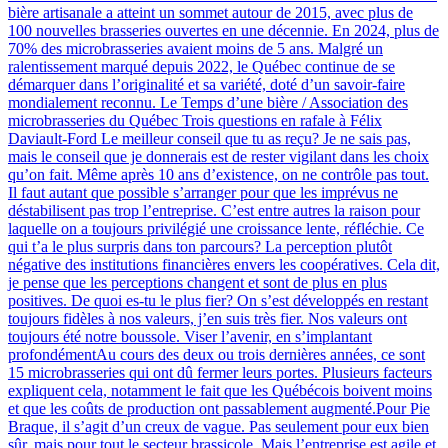
bière artisanale a atteint un sommet autour de 2015, avec plus de
100 nouvelles brasseries ouvertes en une décennie. En 2024, plus de
70% des microbrasseries avaient moins de 5 ans. Malgré un
ralentissement marqué depuis 2022, le Québec continue de se
démarquer dans l’originalité et sa variété, doté d’un savoir-faire
mondialement reconnu. Le Temps d’une bière / Association des
microbrasseries du Québec Trois questions en rafale à Félix
Daviault-Ford Le meilleur conseil que tu as reçu? Je ne sais pas,
mais le conseil que je donnerais est de rester vigilant dans les choix
qu’on fait. Même après 10 ans d’existence, on ne contrôle pas tout.
Il faut autant que possible s’arranger pour que les imprévus ne
déstabilisent pas trop l’entreprise. C’est entre autres la raison pour
laquelle on a toujours privilégié une croissance lente, réfléchie. Ce
qui t’a le plus surpris dans ton parcours? La perception plutôt
négative des institutions financières envers les coopératives. Cela dit,
je pense que les perceptions changent et sont de plus en plus
positives. De quoi es-tu le plus fier? On s’est développés en restant
toujours fidèles à nos valeurs, j’en suis très fier. Nos valeurs ont
toujours été notre boussole. Viser l’avenir, en s’implantant
profondémentAu cours des deux ou trois dernières années, ce sont
15 microbrasseries qui ont dû fermer leurs portes. Plusieurs facteurs
expliquent cela, notamment le fait que les Québécois boivent moins
et que les coûts de production ont passablement augmenté.Pour Pie
Braque, il s’agit d’un creux de vague. Pas seulement pour eux bien
sûr, mais pour tout le secteur brassicole. Mais l’entreprise est agile et