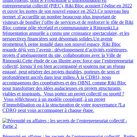
financements, dont le Programme d’immobilisation en
entrepreneuriat collectif (PIEC), Riki Bloc acquiert l’église en 2022
et ouvre les portes de son nouvel espace en 2023.Ce nouveau lieu
permet :d’accueillir un nombre beaucoup plus important de
visiteurs,de bonifier l’offre de services,et de renforcer le rôle de Riki
Bloc comme pôle récréatif et communautaire à Rimouski.La
fréquentation annuelle a connu une croissance spectaculaire, et les
perspectives financières sont désormais solides.Un avenir
prometteurÀ peine installé dans son nouvel espace, Riki Bloc
regarde déjà vers l’avenir : développement d’activités extérieures,
projets d’aménagement du site, collaborations avec la Ville de
Rimouski.Cette étude de cas illustre avec force que l’entrepreneuriat
collectif, lorsqu’il est bien accompagné et soutenu par un réseau
engagé, peut générer des projets durables, porteurs de sens et
profondément ancrés dans leur milieu.À la CDRQ, nous
accompagnons des coopératives et des OBNL comme Riki Bloc
pour transformer des idées audacieuses en projets structurants,
viables et inspirants. Vous portez un projet collectif ou sportif ?
Vous réfléchissez à un modèle coopératif, à un projet
d’immobilisation ou à la structuration de votre gouvernance ?La
CDRQ peut vous accompagner à chaque étape.
Pérennité en affaires : les secrets de l’entrepreneuriat collectif - Partie