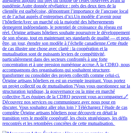
atteignent aujourd’hui près du double de celles observées avant la
pandémie.Autre donnée révélatrice : près des deux tiers de la
clientèle est québécoise, démontrant l’importance de l’ancrage local
et de l’achat auprès d’entreprises d’ici.Un modèle d’avenir pour
l’hôtellerieAvec un marché où la majorité des hébergements
demeurent indépendants, le potentiel de croissance du réseau est
réel. Ôrigine artisans hôteliers souhaite poursuivre le développement
de son réseau, tout en maintenant ses standards de qualité — et peut-
être, un jour, étendre son modèle à l’échelle canadienne.Cette étude
de cas illustre une chose avec clarté : la coopération et la
mutualisation sont de puissants leviers de compétitivité,
particulièrement dans des secteurs confrontés à une forte
concentration et à une pression numérique accrue.À la CDRQ, nous
accompagnons des organisations qui souhaitent structurer,
transformer ou consolider des projets collectifs comme celui-ci.
Ôrigine artisans hôteliers en est un exemple inspirant. Vous portez
un projet collectif ou de mutualisation ?Vous vous questionnez sur la
structuration juridique, la gouvernance ou la mise en marché
collective ?Les équipes de la CDRQ peuvent vous accompagner.🔗
Découvrez nos services ou communiquez avec nous pour en
discuter. Vous souhaitez aller plus loin ? Téléchargez l’étude de cas
complète Ôrigine artisans hôteliers pour découvrir en détail la
transition vers le modèle coopératif, les choix stratégiques, les défis
rencontrés et les retombées concrètes de cette mutualisation.