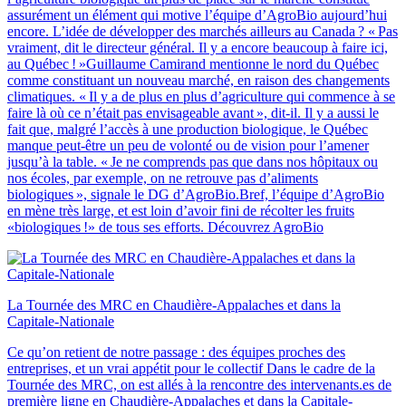
assurément un élément qui motive l’équipe d’AgroBio aujourd’hui
encore. L’idée de développer des marchés ailleurs au Canada ? « Pas
vraiment, dit le directeur général. Il y a encore beaucoup à faire ici,
au Québec ! »Guillaume Camirand mentionne le nord du Québec
comme constituant un nouveau marché, en raison des changements
climatiques. « Il y a de plus en plus d’agriculture qui commence à se
faire là où ce n’était pas envisageable avant », dit-il. Il y a aussi le
fait que, malgré l’accès à une production biologique, le Québec
manque peut-être un peu de volonté ou de vision pour l’amener
jusqu’à la table. « Je ne comprends pas que dans nos hôpitaux ou
nos écoles, par exemple, on ne retrouve pas d’aliments
biologiques », signale le DG d’AgroBio.Bref, l’équipe d’AgroBio
en mène très large, et est loin d’avoir fini de récolter les fruits
«biologiques !» de tous ses efforts. Découvrez AgroBio
La Tournée des MRC en Chaudière‑Appalaches et dans la
Capitale‑Nationale
Ce qu’on retient de notre passage : des équipes proches des
entreprises, et un vrai appétit pour le collectif Dans le cadre de la
Tournée des MRC, on est allés à la rencontre des intervenants.es de
première ligne en Chaudière-Appalaches et dans la Capitale-