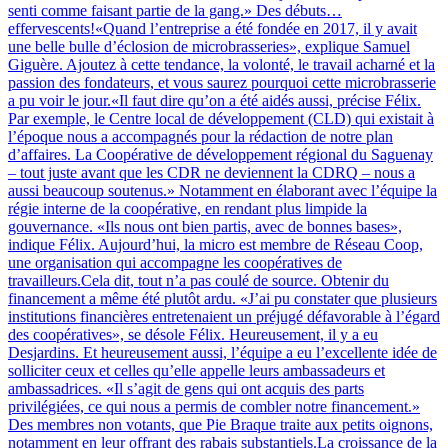
senti comme faisant partie de la gang.» Des débuts…
effervescents!«Quand l’entreprise a été fondée en 2017, il y avait
une belle bulle d’éclosion de microbrasseries», explique Samuel
Giguère. Ajoutez à cette tendance, la volonté, le travail acharné et la
passion des fondateurs, et vous saurez pourquoi cette microbrasserie
a pu voir le jour.«Il faut dire qu’on a été aidés aussi, précise Félix.
Par exemple, le Centre local de développement (CLD) qui existait à
l’époque nous a accompagnés pour la rédaction de notre plan
d’affaires. La Coopérative de développement régional du Saguenay
– tout juste avant que les CDR ne deviennent la CDRQ – nous a
aussi beaucoup soutenus.» Notamment en élaborant avec l’équipe la
régie interne de la coopérative, en rendant plus limpide la
gouvernance. «Ils nous ont bien partis, avec de bonnes bases»,
indique Félix. Aujourd’hui, la micro est membre de Réseau Coop,
une organisation qui accompagne les coopératives de
travailleurs.Cela dit, tout n’a pas coulé de source. Obtenir du
financement a même été plutôt ardu. «J’ai pu constater que plusieurs
institutions financières entretenaient un préjugé défavorable à l’égard
des coopératives», se désole Félix. Heureusement, il y a eu
Desjardins. Et heureusement aussi, l’équipe a eu l’excellente idée de
solliciter ceux et celles qu’elle appelle leurs ambassadeurs et
ambassadrices. «Il s’agit de gens qui ont acquis des parts
privilégiées, ce qui nous a permis de combler notre financement.»
Des membres non votants, que Pie Braque traite aux petits oignons,
notamment en leur offrant des rabais substantiels.La croissance de la