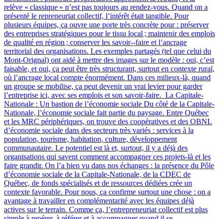
relève « classique » n’est pas toujours au rendez-vous. Quand on a
présenté le repreneuriat collectif, l’intérêt était tangible. Pour
plusieurs équipes, ça ouvre une porte très concrète pour : préserver
des entreprises stratégiques pour le tissu local ; maintenir des emplois
de qualité en région ; conserver les savoir‑-faire et l’ancrage
territorial des organisations. Les exemples partagés (tel que celui du
Mont-Orignal) ont aidé à mettre des images sur le modèle : oui, c’est
faisable, et oui, ça peut être très structurant, surtout en contexte rural,
où l’ancrage local compte énormément. Dans ces milieux-là, quand
un groupe se mobilise, ça peut devenir un vrai levier pour garder
l’entreprise ici, avec ses emplois et son savoir-faire. La Capitale-
Nationale : Un bastion de l’économie sociale Du côté de la Capitale-
Nationale, l’économie sociale fait partie du paysage. Entre Québec
et les MRC périphériques, on trouve des coopératives et des OBNL
d’économie sociale dans des secteurs très variés : services à la
population, tourisme, habitation, culture, développement
communautaire. Le potentiel est là et, surtout, il y a déjà des
organisations qui savent comment accompagner ces projets-là et les
faire grandir. On l’a bien vu dans nos échanges : la présence du Pôle
d’économie sociale de la Capitale-Nationale, de la CDEC de
Québec, de fonds spécialisés et de ressources dédiées crée un
contexte favorable. Pour nous, ça confirme surtout une chose : on a
avantage à travailler en complémentarité avec les équipes déjà
actives sur le terrain. Comme ça, l’entrepreneuriat collectif est plus
simple à repérer, à référer et à accompagner quand il se