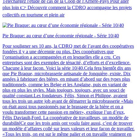
Téléchargez l'étude de cas de la Coop de l'Arrière-Pays Pour aller
plus loin 👉 Découvrir comment la CDRQ accompagne les projets
collectifs en tourisme et plein air
Pie Braque: au cœur d’une économie régionale - Série 10/40
Pour souligner ses 10 ans, la CDRQ met de l’avant des coopératives
fondées il y a une décennie ou plus. Des coopératives que
l’organisation a accompagnées et en lesquelles elle a cru. Ces
entreprises sont des exemples de ténacité, d’efforts et d’excellence.
Chacune à leur façon. Voici la série 10/40.Cela fera bientôt dix ans
que Pie Braque, microbrasserie artisanale de Jonquière, existe. Dix
années à fabriquer des bières, en misant d’abord sur des types plus
traditionnels, comme les Belge et les Anglaise, puis en variant de
plus en plus les styles. Mais toujours, toujours, avec un souci de
qualité constant.Les fondateurs, Félix, Simon et Philippe, avaient
tous les trois un autre job avant de démarrer la microbrasserie «Mais
on était aussi tous passionnés par le brassage de la bière et on a
voulu transformer cette passion en métier», explique l’un d’eux,
Félix Daviault-Ford. La coopérative de travailleurs, un modèle de
durabilitéCe que les trois amis ont voulu faire aussi, c’est de trouver
un modèle d’affaires collé sur leurs valeurs et leur façon de travailler.
«Tous les trois, on est sur le même palier et on travaille vraiment en