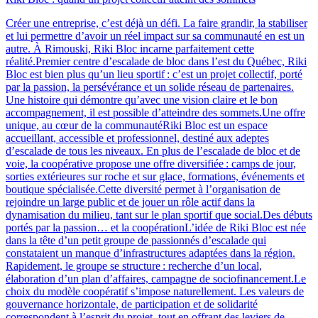
Créer une entreprise, c’est déjà un défi. La faire grandir, la stabiliser
et lui permettre d’avoir un réel impact sur sa communauté en est un
autre. À Rimouski, Riki Bloc incarne parfaitement cette
réalité.Premier centre d’escalade de bloc dans l’est du Québec, Riki
Bloc est bien plus qu’un lieu sportif : c’est un projet collectif, porté
par la passion, la persévérance et un solide réseau de partenaires.
Une histoire qui démontre qu’avec une vision claire et le bon
accompagnement, il est possible d’atteindre des sommets.Une offre
unique, au cœur de la communautéRiki Bloc est un espace
accueillant, accessible et professionnel, destiné aux adeptes
d’escalade de tous les niveaux. En plus de l’escalade de bloc et de
voie, la coopérative propose une offre diversifiée : camps de jour,
sorties extérieures sur roche et sur glace, formations, événements et
boutique spécialisée.Cette diversité permet à l’organisation de
rejoindre un large public et de jouer un rôle actif dans la
dynamisation du milieu, tant sur le plan sportif que social.Des débuts
portés par la passion… et la coopérationL’idée de Riki Bloc est née
dans la tête d’un petit groupe de passionnés d’escalade qui
constataient un manque d’infrastructures adaptées dans la région.
Rapidement, le groupe se structure : recherche d’un local,
élaboration d’un plan d’affaires, campagne de sociofinancement.Le
choix du modèle coopératif s’impose naturellement. Les valeurs de
gouvernance horizontale, de participation et de solidarité
correspondent à l’esprit du projet, tout en offrant des leviers de