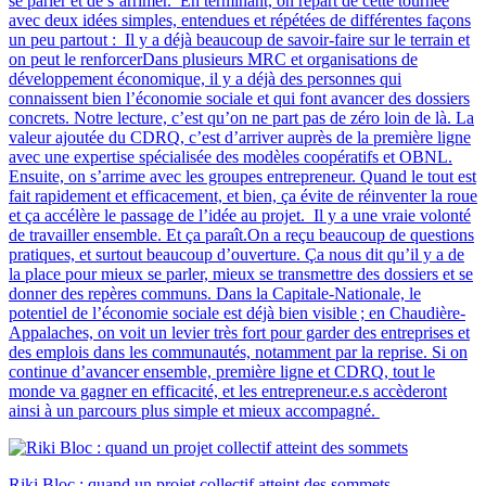
se parler et de s’arrimer. En terminant, on repart de cette tournée
avec deux idées simples, entendues et répétées de différentes façons
un peu partout : Il y a déjà beaucoup de savoir-faire sur le terrain et
on peut le renforcerDans plusieurs MRC et organisations de
développement économique, il y a déjà des personnes qui
connaissent bien l’économie sociale et qui font avancer des dossiers
concrets. Notre lecture, c’est qu’on ne part pas de zéro loin de là. La
valeur ajoutée du CDRQ, c’est d’arriver auprès de la première ligne
avec une expertise spécialisée des modèles coopératifs et OBNL.
Ensuite, on s’arrime avec les groupes entrepreneur. Quand le tout est
fait rapidement et efficacement, et bien, ça évite de réinventer la roue
et ça accélère le passage de l’idée au projet. Il y a une vraie volonté
de travailler ensemble. Et ça paraît.On a reçu beaucoup de questions
pratiques, et surtout beaucoup d’ouverture. Ça nous dit qu’il y a de
la place pour mieux se parler, mieux se transmettre des dossiers et se
donner des repères communs. Dans la Capitale-Nationale, le
potentiel de l’économie sociale est déjà bien visible ; en Chaudière-
Appalaches, on voit un levier très fort pour garder des entreprises et
des emplois dans les communautés, notamment par la reprise. Si on
continue d’avancer ensemble, première ligne et CDRQ, tout le
monde va gagner en efficacité, et les entrepreneur.e.s accèderont
ainsi à un parcours plus simple et mieux accompagné.
Riki Bloc : quand un projet collectif atteint des sommets