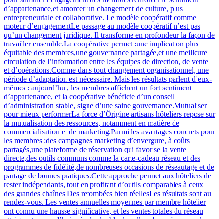
d’appartenance,et amorcer un changement de culture, plus
entrepreneuriale et collaborative. Le modèle coopératif comme
moteur d’engagementLe passage au modèle coopératif n’est pas
qu’un changement juridique. Il transforme en profondeur la façon de
travailler ensemble.La coopérative permet :une implication plus
équitable des membres,une gouvernance partagée,et une meilleure
circulation de l’information entre les équipes de direction, de vente
et d’opérations.Comme dans tout changement organisationnel, une
période d’adaptation est nécessaire. Mais les résultats parlent d’eux-
mêmes : aujourd’hui, les membres affichent un fort sentiment
d’appartenance, et la coopérative bénéficie d’un conseil
d’administration stable, signe d’une saine gouvernance.Mutualiser
pour mieux performerLa force d’Ôrigine artisans hôteliers repose sur
la mutualisation des ressources, notamment en matière de
commercialisation et de marketing.Parmi les avantages concrets pour
les membres :des campagnes marketing d’envergure, à coûts
partagés,une plateforme de réservation qui favorise la vente
directe,des outils communs comme la carte-cadeau réseau et des
programmes de fidélité,de nombreuses occasions de réseautage et de
partage de bonnes pratiques.Cette approche permet aux hôteliers de
rester indépendants, tout en profitant d’outils comparables à ceux
des grandes chaînes.Des retombées bien réellesLes résultats sont au
rendez-vous. Les ventes annuelles moyennes par membre hôtelier
ont connu une hausse significative, et les ventes totales du réseau