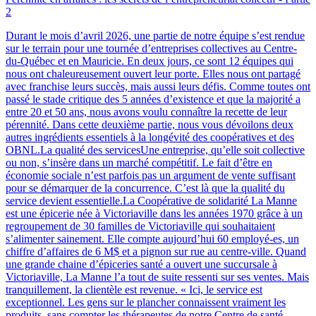
2
Durant le mois d’avril 2026, une partie de notre équipe s’est rendue
sur le terrain pour une tournée d’entreprises collectives au Centre-
du-Québec et en Mauricie. En deux jours, ce sont 12 équipes qui
nous ont chaleureusement ouvert leur porte. Elles nous ont partagé
avec franchise leurs succès, mais aussi leurs défis. Comme toutes ont
passé le stade critique des 5 années d’existence et que la majorité a
entre 20 et 50 ans, nous avons voulu connaître la recette de leur
pérennité. Dans cette deuxième partie, nous vous dévoilons deux
autres ingrédients essentiels à la longévité des coopératives et des
OBNL.La qualité des servicesUne entreprise, qu’elle soit collective
ou non, s’insère dans un marché compétitif. Le fait d’être en
économie sociale n’est parfois pas un argument de vente suffisant
pour se démarquer de la concurrence. C’est là que la qualité du
service devient essentielle.La Coopérative de solidarité La Manne
est une épicerie née à Victoriaville dans les années 1970 grâce à un
regroupement de 30 familles de Victoriaville qui souhaitaient
s’alimenter sainement. Elle compte aujourd’hui 60 employé-es, un
chiffre d’affaires de 6 M$ et a pignon sur rue au centre-ville. Quand
une grande chaine d’épiceries santé a ouvert une succursale à
Victoriaville, La Manne l’a tout de suite ressenti sur ses ventes. Mais
tranquillement, la clientèle est revenue. « Ici, le service est
exceptionnel. Les gens sur le plancher connaissent vraiment les
produits, sans compter les thérapeutes de notre Centre de santé