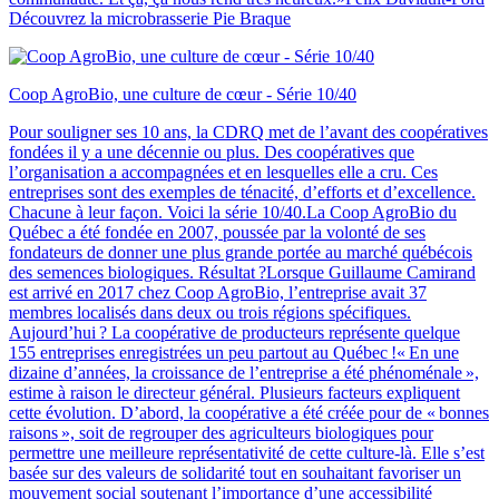
Découvrez la microbrasserie Pie Braque
Coop AgroBio, une culture de cœur - Série 10/40
Pour souligner ses 10 ans, la CDRQ met de l’avant des coopératives
fondées il y a une décennie ou plus. Des coopératives que
l’organisation a accompagnées et en lesquelles elle a cru. Ces
entreprises sont des exemples de ténacité, d’efforts et d’excellence.
Chacune à leur façon. Voici la série 10/40.La Coop AgroBio du
Québec a été fondée en 2007, poussée par la volonté de ses
fondateurs de donner une plus grande portée au marché québécois
des semences biologiques. Résultat ?Lorsque Guillaume Camirand
est arrivé en 2017 chez Coop AgroBio, l’entreprise avait 37
membres localisés dans deux ou trois régions spécifiques.
Aujourd’hui ? La coopérative de producteurs représente quelque
155 entreprises enregistrées un peu partout au Québec !« En une
dizaine d’années, la croissance de l’entreprise a été phénoménale »,
estime à raison le directeur général. Plusieurs facteurs expliquent
cette évolution. D’abord, la coopérative a été créée pour de « bonnes
raisons », soit de regrouper des agriculteurs biologiques pour
permettre une meilleure représentativité de cette culture-là. Elle s’est
basée sur des valeurs de solidarité tout en souhaitant favoriser un
mouvement social soutenant l’importance d’une accessibilité