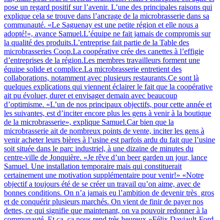
pose un regard positif sur l’avenir. L’une des principales raisons qui
explique cela se trouve dans l’ancrage de la microbrasserie dans sa
communauté. «Le Saguenay est une petite région et elle nous a
adopté!», avance Samuel.L’équipe ne fait jamais de compromis sur
la qualité des produits.L’entreprise fait partie de la Table des
microbrasseries Coop.La coopérative crée des canettes à l’effigie
d’entreprises de la région.Les membres travailleurs forment une
équipe solide et complice.La microbrasserie entretient des
collaborations, notamment avec plusieurs restaurants.Ce sont là
quelques explications qui viennent éclairer le fait que la coopérative
ait pu évoluer, durer et envisager demain avec beaucoup
d’optimisme. «L’un de nos principaux objectifs, pour cette année et
les suivantes, est d’inciter encore plus les gens à venir à la boutique
de la microbrasserie», explique Samuel.Car bien que la
microbrasserie ait de nombreux points de vente, inciter les gens à
venir acheter leurs bières à l’usine est parfois ardu du fait que l’usine
soit située dans le parc industriel, à une dizaine de minutes du
centre-ville de Jonquière. «Je rêve d’un beer garden un jour, lance
Samuel. Une installation temporaire mais qui constituerait
certainement une motivation supplémentaire pour venir!» «Notre
objectif a toujours été de se créer un travail qu’on aime, avec de
bonnes conditions. On n’a jamais eu l’ambition de devenir très gros
et de conquérir plusieurs marchés. On vient de finir de payer nos
dettes, ce qui signifie que maintenant, on va pouvoir redonner à la
communauté. Et ça, ça nous rend très heureux.»Félix Daviault-Ford