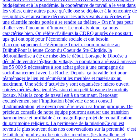
budgétaires et à la pandémie, la coopérative de travail a le vent dans
les voiles, entre autres parce qu’elle ose se déplacer à la rencontre de
ses publics, et ainsi faire découvrir les arts vivants aux écoles et à
une clientèle moins portée à se rendre au théâtre.« On n’a pas peur
d’aller vers l’inconnu, d’innover. Le mot atypique, ça nous
caractérise bien. On réfère d’ailleurs la CDRQ auprès de nos start-
ups qui ont opté pour l’économie sociale et ont besoin
d’accompagnement. »Véronique Touzin, coordonnatrice au
DijihubPour la jeune Coop du Coeur de Ste-Clotilde, la
débrouillardise a été de mise dès le début. Lorsque le Diocèse a
décidé de vendre l’église du village, la population a réussi à amasser
les 55 000 $ nécessaires à son achat grâce à une campagne de
sociofinancement avec La Ruche. Depuis, ça travaille fort pour
réaménager le lieu en récupérant les meubles et matériaux au
maximum. Une série d’activités y sont organisées : micro ouvert,
soirées médiévales, jeu d’évasion et un petit kiosque de produits
locaux. Mais la coop de travail est à un tournant. Reposant
exclusivement sur l’implication bénévole de son conseil
d’administration, elle devra peut-être revoir sa forme juridique. De
précieux conseils de notre équipe pourront assurer une transition
harmonieuse et profitable à ce magnifique projet de requalification
du patrimoine religieux. La pertinence de la missionCe qui est
revenu le plus souvent dans nos conversations sur la pérennité, c’est
le fait de répondre aux besoins des membres (les travailleurs et