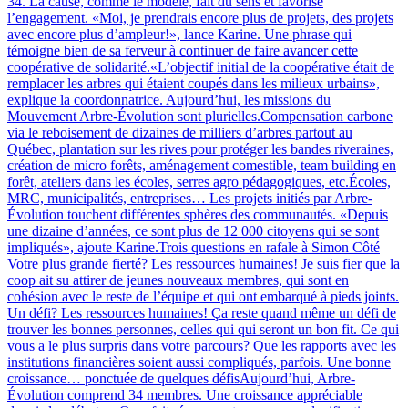
34. La cause, comme le modèle, fait du sens et favorise
l’engagement. «Moi, je prendrais encore plus de projets, des projets
avec encore plus d’ampleur!», lance Karine. Une phrase qui
témoigne bien de sa ferveur à continuer de faire avancer cette
coopérative de solidarité.«L’objectif initial de la coopérative était de
remplacer les arbres qui étaient coupés dans les milieux urbains»,
explique la coordonnatrice. Aujourd’hui, les missions du
Mouvement Arbre-Évolution sont plurielles.Compensation carbone
via le reboisement de dizaines de milliers d’arbres partout au
Québec, plantation sur les rives pour protéger les bandes riveraines,
création de micro forêts, aménagement comestible, team building en
forêt, ateliers dans les écoles, serres agro pédagogiques, etc.Écoles,
MRC, municipalités, entreprises… Les projets initiés par Arbre-
Évolution touchent différentes sphères des communautés. «Depuis
une dizaine d’années, ce sont plus de 12 000 citoyens qui se sont
impliqués», ajoute Karine.Trois questions en rafale à Simon Côté
Votre plus grande fierté? Les ressources humaines! Je suis fier que la
coop ait su attirer de jeunes nouveaux membres, qui sont en
cohésion avec le reste de l’équipe et qui ont embarqué à pieds joints.
Un défi? Les ressources humaines! Ça reste quand même un défi de
trouver les bonnes personnes, celles qui qui seront un bon fit. Ce qui
vous a le plus surpris dans votre parcours? Que les rapports avec les
institutions financières soient aussi compliqués, parfois. Une bonne
croissance… ponctuée de quelques défisAujourd’hui, Arbre-
Évolution comprend 34 membres. Une croissance appréciable