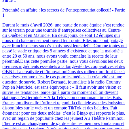
Pérennité en affaire : les secrets de l’entrepreneuriat collectif - Partie
1
Durant le mois d’avril 2026, une partie de notre équipe s’est rendue
sur le terrain pour une tournée d’entreprises collectives au Centre-
du-Québec et en Mauricie. En deux jours, ce sont 12 équipes qui
nous ont chaleureusement ouvert leur porte. Elles nous ont partagé
avec franchise leurs succès, mais aussi leurs défis. Comme toutes ont
passé le stade critique des 5 années d’existence et que la majorité a
entre 20 et 50 ans, nous avons voulu connaître la recette de leur
pérennité.Dans cette première partie, nous vous dévoilons les deux
premiers ingrédients essentiels à la longévité des coopératives et des
OBNL.La créativité et l’innovationDans des milieux qui font face à
des crises, comme c’est le cas pour les médias, la créativité est une
question de survie. Robert Bernard, journaliste à la radio Country
Pop en Mauricie, est sans équivoque : « Il faut avoir une vision et
suivre les tendances, parce qu’à partir du moment où on devient
statique, c’est terminé. » À la Télévision communautaire des Bois-
Francs, on diversifie l’offre et rajeunit la clientèle avec les émissions
disponibles sur le web et un compte TikTok et des balados. Fait
étonnant : pour ces deux médias, c’est le Bingo qui rapporte le plus,
avec un regain de popularité chez les jeunes! Au Théâtre Parminou,
l’heure est au changement de garde entre les membres fondateurs et
fondatrices, et la relève. Après avoir survécu à de grosses coupures