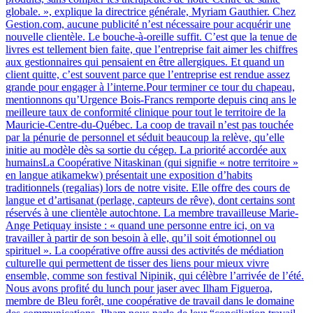
globale. », explique la directrice générale, Myriam Gauthier. Chez
Gestion.com, aucune publicité n’est nécessaire pour acquérir une
nouvelle clientèle. Le bouche-à-oreille suffit. C’est que la tenue de
livres est tellement bien faite, que l’entreprise fait aimer les chiffres
aux gestionnaires qui pensaient en être allergiques. Et quand un
client quitte, c’est souvent parce que l’entreprise est rendue assez
grande pour engager à l’interne.Pour terminer ce tour du chapeau,
mentionnons qu’Urgence Bois-Francs remporte depuis cinq ans le
meilleure taux de conformité clinique pour tout le territoire de la
Mauricie-Centre-du-Québec. La coop de travail n’est pas touchée
par la pénurie de personnel et séduit beaucoup la relève, qu’elle
initie au modèle dès sa sortie du cégep. La priorité accordée aux
humainsLa Coopérative Nitaskinan (qui signifie « notre territoire »
en langue atikamekw) présentait une exposition d’habits
traditionnels (regalias) lors de notre visite. Elle offre des cours de
langue et d’artisanat (perlage, capteurs de rêve), dont certains sont
réservés à une clientèle autochtone. La membre travailleuse Marie-
Ange Petiquay insiste : « quand une personne entre ici, on va
travailler à partir de son besoin à elle, qu’il soit émotionnel ou
spirituel ». La coopérative offre aussi des activités de médiation
culturelle qui permettent de tisser des liens pour mieux vivre
ensemble, comme son festival Nipinik, qui célèbre l’arrivée de l’été.
Nous avons profité du lunch pour jaser avec Ilham Figueroa,
membre de Bleu forêt, une coopérative de travail dans le domaine