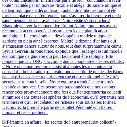
des communications. Ilham nous parle de leur “conciliation travail-
toute” facilitée par un horaire flexible et allégé, du salaire unique et
de leur politique de déconnexion, autant de pratiques qui ont été
mises en place dans l’entreprise pour s’assurer du bien-être et de la
santé mentale de ses travailleuses.Notre visite s’est conclue à
Shawinigan avec la Coopérative Enfant Nature, que nous avons
récemment accompagnée dans un exercice de planification
stratégique. La coopérative a développé un modèle unique de
garderie en plein air : l’escargot. Malgré la dizaine d’enfants qui
s’amusaient dehors autour de nous, tout était surprenamment calme.
Sylvie Gervais, la fondatrice, explique que l’escargot est un modèle
économique de garderie qui peut facilement être répliqué. Elle
rappelle que la CDRQ a accompagné la coopérative dès ses débuts :
« Notre personne-ressource assistait à toutes les rencontres du
conseil d’administration, on avait donc la certitude que les décisions
étaient prises avec ce regard-là externe et professionnel. C’est très
sécurisant. », conclut-elle. Notre équipe a terminé cette tournée
inspirée et motivée. Les personnes passionnées que nous avons
rencontrées prouvent encore une fois que l’entrepreneuriat collectif
s’immisce dans toutes les sphères de l’économie, qu’il dynamise nos
territoires et qu’il est créateur de richesse sous toutes ses formes.
Découvrez la première partie de ce billet Pérennité en affaires -
innover et rester pertinent