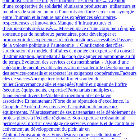
solutionsClarifier le projet et mobiliser les membres→ Création
d’une coopérative de solidarité réunissant producteurs, utilisateurs et
membres de soutien, autour d’une mission forte : créer une synergie
entre l’humain et la nature par des expériences sécuritaires,
respectueuses et innovantes.Manque d’infrastructures et
d’équipements spécialisés→ Mise en place d’une coop bien équipée,
soutenue par de nombreux partenaires, pour développer et
promouvoir des expériences récréotouristiques accessibles.Passage
de la volonté politique à l’autonomie→ Clarification des rôles,
structuration du modèle d’affaires et montée en expertise du conseil
d’administration, permettant à la coop de gagner en autonomie au fil
du temps.Évolution des services et du membrariat→ Ajout d’une
catégorie de membres utilisateurs afin de soutenir le développement
des services‑conseils et respecter les exigences coopératives.Facteurs
clés de succèsAncrage territorial fort et soutien du
milieuGouvernance agile et engagéeQualité et rigueur de l’offre
(sécurité, équipements, expertise)Partenariats multiples et
financement diversifiéVitalité du membrariat et de la vie
associative Et maintenant ?Forte de sa réputation d’excellence, la
Coop de l’Arrière-Pays envisage l’acquisition de nouveaux
équipements, l’élargissement de ses partenariats et le déploiement de
projets pilotes à l’échelle régionale. Son expertise croissante lui
permet aussi d’offrir davantage de services‑conseils et de contribuer
activement au développement du plein air en
Abitibi‑Témiscamingue. Vous désirez partager cette histoire?