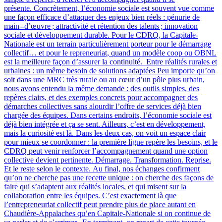
présente. Concrètement, l’économie sociale est souvent vue comme
une façon efficace d’attaquer des enjeux bien réels : pénurie de
main‑-d’œuvre ; attractivité et rétention des talents ; innovation
sociale et développement durable. Pour le CDRQ, la Capitale-
Nationale est un terrain particulièrement porteur pour le démarrage
collectif… et pour le repreneuriat, quand un modèle coop ou OBNL
est la meilleure façon d’assurer la continuité. Entre réalités rurales et
urbaines : un même besoin de solutions adaptées Peu importe qu’on
soit dans une MRC très rurale ou au cœur d’un pôle plus urbain,
nous avons entendu la même demande : des outils simples, des
repères clairs, et des exemples concrets pour accompagner des
démarches collectives sans alourdir l’offre de services déjà bien
chargée des équipes. Dans certains endroits, l’économie sociale est
déjà bien intégrée et ça se sent. Ailleurs, c’est en développement,
mais la curiosité est là. Dans les deux cas, on voit un espace clair
pour mieux se coordonner : la première ligne repère les besoins, et le
CDRQ peut venir renforcer l’accompagnement quand une option
collective devient pertinente. Démarrage. Transformation. Reprise.
Et le reste selon le contexte. Au final, nos échanges confirment
qu’on ne cherche pas une recette unique : on cherche des façons de
faire qui s’adaptent aux réalités locales, et qui misent sur la
collaboration entre les équipes. C’est exactement là que
l’entrepreneuriat collectif peut prendre plus de place autant en
Chaudière-Appalaches qu’en Capitale-Nationale si on continue de