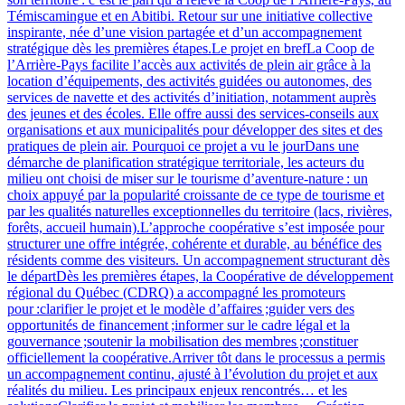
Témiscamingue et en Abitibi. Retour sur une initiative collective
inspirante, née d’une vision partagée et d’un accompagnement
stratégique dès les premières étapes.Le projet en brefLa Coop de
l’Arrière-Pays facilite l’accès aux activités de plein air grâce à la
location d’équipements, des activités guidées ou autonomes, des
services de navette et des activités d’initiation, notamment auprès
des jeunes et des écoles. Elle offre aussi des services‑conseils aux
organisations et aux municipalités pour développer des sites et des
pratiques de plein air. Pourquoi ce projet a vu le jourDans une
démarche de planification stratégique territoriale, les acteurs du
milieu ont choisi de miser sur le tourisme d’aventure‑nature : un
choix appuyé par la popularité croissante de ce type de tourisme et
par les qualités naturelles exceptionnelles du territoire (lacs, rivières,
forêts, accueil humain).L’approche coopérative s’est imposée pour
structurer une offre intégrée, cohérente et durable, au bénéfice des
résidents comme des visiteurs. Un accompagnement structurant dès
le départDès les premières étapes, la Coopérative de développement
régional du Québec (CDRQ) a accompagné les promoteurs
pour :clarifier le projet et le modèle d’affaires ;guider vers des
opportunités de financement ;informer sur le cadre légal et la
gouvernance ;soutenir la mobilisation des membres ;constituer
officiellement la coopérative.Arriver tôt dans le processus a permis
un accompagnement continu, ajusté à l’évolution du projet et aux
réalités du milieu. Les principaux enjeux rencontrés… et les