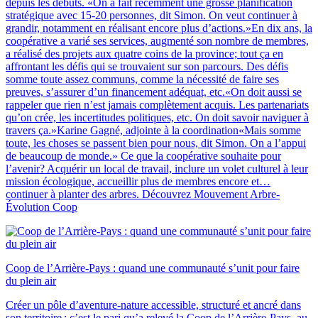
depuis les débuts. «On a fait récemment une grosse planification
stratégique avec 15-20 personnes, dit Simon. On veut continuer à
grandir, notamment en réalisant encore plus d’actions.»En dix ans, la
coopérative a varié ses services, augmenté son nombre de membres,
a réalisé des projets aux quatre coins de la province; tout ça en
affrontant les défis qui se trouvaient sur son parcours. Des défis
somme toute assez communs, comme la nécessité de faire ses
preuves, s’assurer d’un financement adéquat, etc.«On doit aussi se
rappeler que rien n’est jamais complètement acquis. Les partenariats
qu’on crée, les incertitudes politiques, etc. On doit savoir naviguer à
travers ça.»Karine Gagné, adjointe à la coordination«Mais somme
toute, les choses se passent bien pour nous, dit Simon. On a l’appui
de beaucoup de monde.» Ce que la coopérative souhaite pour
l’avenir? Acquérir un local de travail, inclure un volet culturel à leur
mission écologique, accueillir plus de membres encore et…
continuer à planter des arbres. Découvrez Mouvement Arbre-
Évolution Coop
Coop de l’Arrière-Pays : quand une communauté s’unit pour faire
du plein air
Créer un pôle d’aventure-nature accessible, structuré et ancré dans
son territoire : c’est le pari qu’a relevé la Coop de l’Arrière-Pays, au