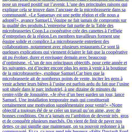
pose un regard positif sur l’avenir. L’une des principales raisons qui
explique cela se trouve dans l’ancrage de la microbrasserie dans sa
communauté. «Le Saguenay est une petite région et elle nous a
adopté!», avance Samuel.L’équipe ne fait jamais de compromis sur
la qualité des produits.L’entreprise fait partie de la Table des
microbrasseries Coop.La coopérative crée des canettes à l’effigie
d’entreprises de la région.Les membres travailleurs forment une
équipe solide et complice.La microbrasserie entretient des
collaborations, notamment avec plusieurs restaurants.Ce sont là
quelques explications qui viennent éclairer le fait que la coopérative
ait pu évoluer, durer et envisager demain avec beaucoup
d’optimisme. «L’un de nos principaux objectifs, pour cette année et
les suivantes, est d’inciter encore plus les gens à venir à la boutique
de la microbrasserie», explique Samuel.Car bien que la
microbrasserie ait de nombreux points de vente, inciter les gens à
venir acheter leurs bières à l’usine est parfois ardu du fait que l’usine
soit située dans le parc industriel, à une dizaine de minutes du
centre-ville de Jonquière. «Je rêve d’un beer garden un jour, lance
Samuel. Une installation temporaire mais qui constituerait
certainement une motivation supplémentaire pour venir!» «Notre
objectif a toujours été de se créer un travail qu’on aime, avec de
bonnes conditions. On n’a jamais eu l’ambition de devenir très gros
et de conquérir plusieurs marchés. On vient de finir de payer nos
dettes, ce qui signifie que maintenant, on va pouvoir redonner à la
communauté. Et ça, ça nous rend très heureux.»Félix Daviault-Ford