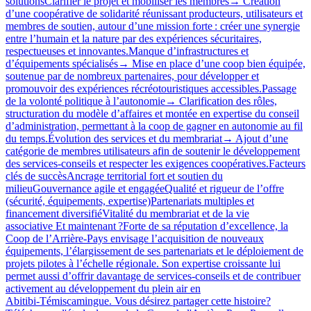
solutionsClarifier le projet et mobiliser les membres→ Création
d’une coopérative de solidarité réunissant producteurs, utilisateurs et
membres de soutien, autour d’une mission forte : créer une synergie
entre l’humain et la nature par des expériences sécuritaires,
respectueuses et innovantes.Manque d’infrastructures et
d’équipements spécialisés→ Mise en place d’une coop bien équipée,
soutenue par de nombreux partenaires, pour développer et
promouvoir des expériences récréotouristiques accessibles.Passage
de la volonté politique à l’autonomie→ Clarification des rôles,
structuration du modèle d’affaires et montée en expertise du conseil
d’administration, permettant à la coop de gagner en autonomie au fil
du temps.Évolution des services et du membrariat→ Ajout d’une
catégorie de membres utilisateurs afin de soutenir le développement
des services‑conseils et respecter les exigences coopératives.Facteurs
clés de succèsAncrage territorial fort et soutien du
milieuGouvernance agile et engagéeQualité et rigueur de l’offre
(sécurité, équipements, expertise)Partenariats multiples et
financement diversifiéVitalité du membrariat et de la vie
associative Et maintenant ?Forte de sa réputation d’excellence, la
Coop de l’Arrière-Pays envisage l’acquisition de nouveaux
équipements, l’élargissement de ses partenariats et le déploiement de
projets pilotes à l’échelle régionale. Son expertise croissante lui
permet aussi d’offrir davantage de services‑conseils et de contribuer
activement au développement du plein air en
Abitibi‑Témiscamingue. Vous désirez partager cette histoire?