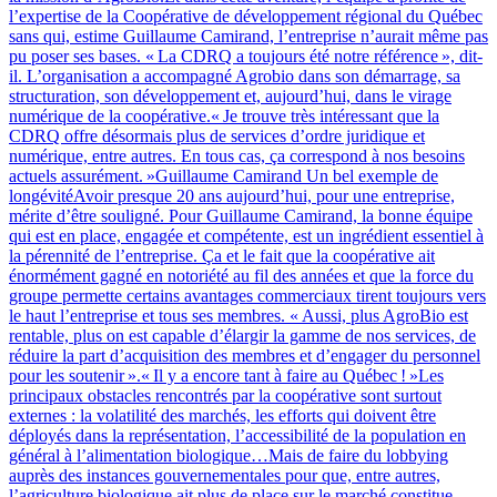
l’expertise de la Coopérative de développement régional du Québec
sans qui, estime Guillaume Camirand, l’entreprise n’aurait même pas
pu poser ses bases. « La CDRQ a toujours été notre référence », dit-
il. L’organisation a accompagné Agrobio dans son démarrage, sa
structuration, son développement et, aujourd’hui, dans le virage
numérique de la coopérative.« Je trouve très intéressant que la
CDRQ offre désormais plus de services d’ordre juridique et
numérique, entre autres. En tous cas, ça correspond à nos besoins
actuels assurément. »Guillaume Camirand Un bel exemple de
longévitéAvoir presque 20 ans aujourd’hui, pour une entreprise,
mérite d’être souligné. Pour Guillaume Camirand, la bonne équipe
qui est en place, engagée et compétente, est un ingrédient essentiel à
la pérennité de l’entreprise. Ça et le fait que la coopérative ait
énormément gagné en notoriété au fil des années et que la force du
groupe permette certains avantages commerciaux tirent toujours vers
le haut l’entreprise et tous ses membres. « Aussi, plus AgroBio est
rentable, plus on est capable d’élargir la gamme de nos services, de
réduire la part d’acquisition des membres et d’engager du personnel
pour les soutenir ».« Il y a encore tant à faire au Québec ! »Les
principaux obstacles rencontrés par la coopérative sont surtout
externes : la volatilité des marchés, les efforts qui doivent être
déployés dans la représentation, l’accessibilité de la population en
général à l’alimentation biologique…Mais de faire du lobbying
auprès des instances gouvernementales pour que, entre autres,
l’agriculture biologique ait plus de place sur le marché constitue