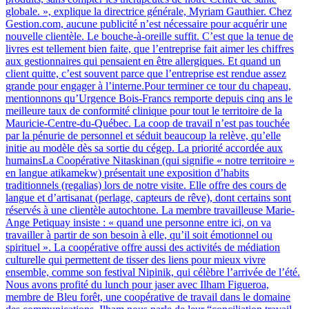
globale. », explique la directrice générale, Myriam Gauthier. Chez
Gestion.com, aucune publicité n’est nécessaire pour acquérir une
nouvelle clientèle. Le bouche-à-oreille suffit. C’est que la tenue de
livres est tellement bien faite, que l’entreprise fait aimer les chiffres
aux gestionnaires qui pensaient en être allergiques. Et quand un
client quitte, c’est souvent parce que l’entreprise est rendue assez
grande pour engager à l’interne.Pour terminer ce tour du chapeau,
mentionnons qu’Urgence Bois-Francs remporte depuis cinq ans le
meilleure taux de conformité clinique pour tout le territoire de la
Mauricie-Centre-du-Québec. La coop de travail n’est pas touchée
par la pénurie de personnel et séduit beaucoup la relève, qu’elle
initie au modèle dès sa sortie du cégep. La priorité accordée aux
humainsLa Coopérative Nitaskinan (qui signifie « notre territoire »
en langue atikamekw) présentait une exposition d’habits
traditionnels (regalias) lors de notre visite. Elle offre des cours de
langue et d’artisanat (perlage, capteurs de rêve), dont certains sont
réservés à une clientèle autochtone. La membre travailleuse Marie-
Ange Petiquay insiste : « quand une personne entre ici, on va
travailler à partir de son besoin à elle, qu’il soit émotionnel ou
spirituel ». La coopérative offre aussi des activités de médiation
culturelle qui permettent de tisser des liens pour mieux vivre
ensemble, comme son festival Nipinik, qui célèbre l’arrivée de l’été.
Nous avons profité du lunch pour jaser avec Ilham Figueroa,
membre de Bleu forêt, une coopérative de travail dans le domaine