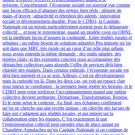
présente. Concrètement, l’économie sociale est souvent vue comme
une façon efficace d’attaquer des enjeux bien réels : pénurie de
main‑-d’œuvre ; attractivité et rétention des talents ; innovation
sociale et développement durable. Pour le CDRQ, la Capitale-
Nationale est un terrain particulièrement porteur pour le démarrage
collectif… et pour le repreneuriat, quand un modèle coop ou OBNL
est la meilleure façon d’assurer la continuité. Entre réalités rurales et
urbaines : un même besoin de solutions adaptées Peu importe qu’on
soit dans une MRC très rurale ou au cœur d’un pôle plus urbain,
nous avons entendu la même demande : des outils simples, des
repères clairs, et des exemples concrets pour accompagner des
démarches collectives sans alourdir l’offre de services déjà bien
chargée des équipes. Dans certains endroits, l’économie sociale est
déjà bien intégrée et ça se sent. Ailleurs, c’est en développement,
mais la curiosité est là. Dans les deux cas, on voit un espace clair
pour mieux se coordonner : la première ligne repère les besoins, et le
CDRQ peut venir renforcer l’accompagnement quand une option
collective devient pertinente. Démarrage. Transformation. Reprise.
Et le reste selon le contexte. Au final, nos échanges confirment
qu’on ne cherche pas une recette unique : on cherche des façons de
faire qui s’adaptent aux réalités locales, et qui misent sur la
collaboration entre les équipes. C’est exactement là que
l’entrepreneuriat collectif peut prendre plus de place autant en
Chaudière-Appalaches qu’en Capitale-Nationale si on continue de