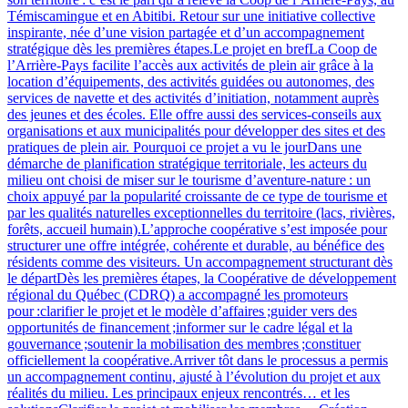
Témiscamingue et en Abitibi. Retour sur une initiative collective
inspirante, née d’une vision partagée et d’un accompagnement
stratégique dès les premières étapes.Le projet en brefLa Coop de
l’Arrière-Pays facilite l’accès aux activités de plein air grâce à la
location d’équipements, des activités guidées ou autonomes, des
services de navette et des activités d’initiation, notamment auprès
des jeunes et des écoles. Elle offre aussi des services‑conseils aux
organisations et aux municipalités pour développer des sites et des
pratiques de plein air. Pourquoi ce projet a vu le jourDans une
démarche de planification stratégique territoriale, les acteurs du
milieu ont choisi de miser sur le tourisme d’aventure‑nature : un
choix appuyé par la popularité croissante de ce type de tourisme et
par les qualités naturelles exceptionnelles du territoire (lacs, rivières,
forêts, accueil humain).L’approche coopérative s’est imposée pour
structurer une offre intégrée, cohérente et durable, au bénéfice des
résidents comme des visiteurs. Un accompagnement structurant dès
le départDès les premières étapes, la Coopérative de développement
régional du Québec (CDRQ) a accompagné les promoteurs
pour :clarifier le projet et le modèle d’affaires ;guider vers des
opportunités de financement ;informer sur le cadre légal et la
gouvernance ;soutenir la mobilisation des membres ;constituer
officiellement la coopérative.Arriver tôt dans le processus a permis
un accompagnement continu, ajusté à l’évolution du projet et aux
réalités du milieu. Les principaux enjeux rencontrés… et les