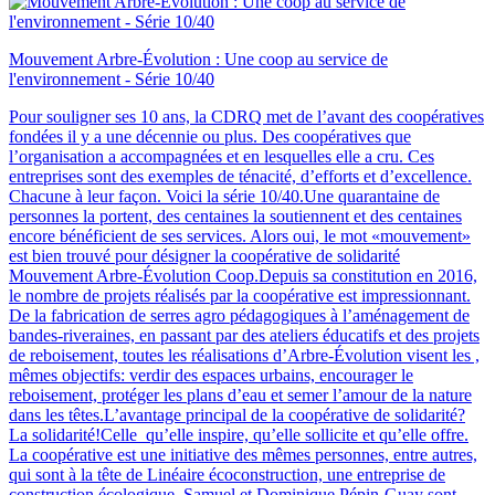
Mouvement Arbre-Évolution : Une coop au service de
l'environnement - Série 10/40
Pour souligner ses 10 ans, la CDRQ met de l’avant des coopératives
fondées il y a une décennie ou plus. Des coopératives que
l’organisation a accompagnées et en lesquelles elle a cru. Ces
entreprises sont des exemples de ténacité, d’efforts et d’excellence.
Chacune à leur façon. Voici la série 10/40.Une quarantaine de
personnes la portent, des centaines la soutiennent et des centaines
encore bénéficient de ses services. Alors oui, le mot «mouvement»
est bien trouvé pour désigner la coopérative de solidarité
Mouvement Arbre-Évolution Coop.Depuis sa constitution en 2016,
le nombre de projets réalisés par la coopérative est impressionnant.
De la fabrication de serres agro pédagogiques à l’aménagement de
bandes-riveraines, en passant par des ateliers éducatifs et des projets
de reboisement, toutes les réalisations d’Arbre-Évolution visent les ,
mêmes objectifs: verdir des espaces urbains, encourager le
reboisement, protéger les plans d’eau et semer l’amour de la nature
dans les têtes.L’avantage principal de la coopérative de solidarité?
La solidarité!Celle qu’elle inspire, qu’elle sollicite et qu’elle offre.
La coopérative est une initiative des mêmes personnes, entre autres,
qui sont à la tête de Linéaire écoconstruction, une entreprise de
construction écologique. Samuel et Dominique Pépin-Guay sont