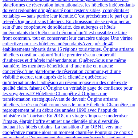
plateformes de réservation internationales, les hôteliers indépendants
doivent redoubler d’ingéniosité pour rester visibles, compétitifs et
rentables — sans perdre leur identité.C’est précisément le pari qu’a
relevé Ôrigine artisans hôteliers. En choisissant de se regrouper au
sein d’une coopérative de solidarité, des auberges et hôtels
indépendants du Québec ont démontré qu’il est possible de faire
front commun, tout en conservant leur caractère unique.Une vitrine
collective pour les hôteliers indépendantsAvec près de 40
établissements répartis dans 15 régions touristiques, Ôrigine artisans
hôteliers constitue aujourd’hui le premier réseau coopératif
d’auberges et d’hôtels indépendants au Québec.Sous une même
bannière, les membres bénéficient :d’une mise en marché
concertée,d’une plateforme de réservation commune,et d’une
visibilité accrue, tant auprès de la clientèle québécoise
qu’internationale.L’adhésion au réseau repose sur des critères de
qualité clairs, faisant d’Ôrigine un véritable gage de confiance pour
les voyageurs.D’Hôtellerie Champêtre à Ôrigine : une
transformation stratégiqueAvant de devenir Ôrigine artisans
hôteliers, le réseau était connu sous le nom Hôtellerie Champêtre, un
regroupement né au début des années 1990 avec l’appui du
ministère du Tourisme.En 2018, un virage s’impose : moderniser
l’image, élargir l’offre et attirer une clientèle plus diversifiée,
incluant les hôtels urbains. La transition d’un OBNL vers une
coopérative marque alors un moment charnière.Pourquoi ce choix ?
pour stimuler l’engagement des membres,renforcer le sentiment