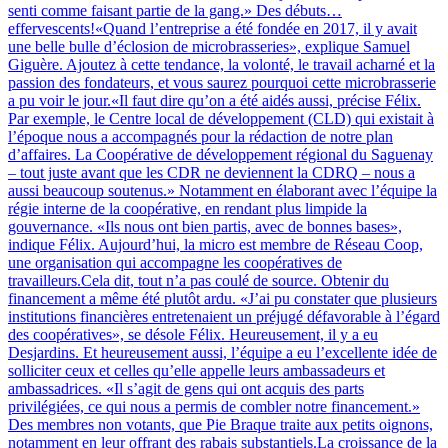
senti comme faisant partie de la gang.» Des débuts…
effervescents!«Quand l’entreprise a été fondée en 2017, il y avait
une belle bulle d’éclosion de microbrasseries», explique Samuel
Giguère. Ajoutez à cette tendance, la volonté, le travail acharné et la
passion des fondateurs, et vous saurez pourquoi cette microbrasserie
a pu voir le jour.«Il faut dire qu’on a été aidés aussi, précise Félix.
Par exemple, le Centre local de développement (CLD) qui existait à
l’époque nous a accompagnés pour la rédaction de notre plan
d’affaires. La Coopérative de développement régional du Saguenay
– tout juste avant que les CDR ne deviennent la CDRQ – nous a
aussi beaucoup soutenus.» Notamment en élaborant avec l’équipe la
régie interne de la coopérative, en rendant plus limpide la
gouvernance. «Ils nous ont bien partis, avec de bonnes bases»,
indique Félix. Aujourd’hui, la micro est membre de Réseau Coop,
une organisation qui accompagne les coopératives de
travailleurs.Cela dit, tout n’a pas coulé de source. Obtenir du
financement a même été plutôt ardu. «J’ai pu constater que plusieurs
institutions financières entretenaient un préjugé défavorable à l’égard
des coopératives», se désole Félix. Heureusement, il y a eu
Desjardins. Et heureusement aussi, l’équipe a eu l’excellente idée de
solliciter ceux et celles qu’elle appelle leurs ambassadeurs et
ambassadrices. «Il s’agit de gens qui ont acquis des parts
privilégiées, ce qui nous a permis de combler notre financement.»
Des membres non votants, que Pie Braque traite aux petits oignons,
notamment en leur offrant des rabais substantiels.La croissance de la