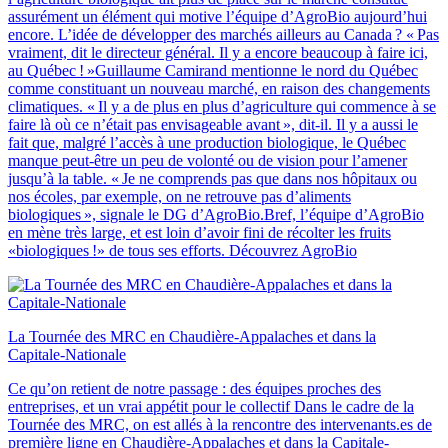
assurément un élément qui motive l’équipe d’AgroBio aujourd’hui
encore. L’idée de développer des marchés ailleurs au Canada ? « Pas
vraiment, dit le directeur général. Il y a encore beaucoup à faire ici,
au Québec ! »Guillaume Camirand mentionne le nord du Québec
comme constituant un nouveau marché, en raison des changements
climatiques. « Il y a de plus en plus d’agriculture qui commence à se
faire là où ce n’était pas envisageable avant », dit-il. Il y a aussi le
fait que, malgré l’accès à une production biologique, le Québec
manque peut-être un peu de volonté ou de vision pour l’amener
jusqu’à la table. « Je ne comprends pas que dans nos hôpitaux ou
nos écoles, par exemple, on ne retrouve pas d’aliments
biologiques », signale le DG d’AgroBio.Bref, l’équipe d’AgroBio
en mène très large, et est loin d’avoir fini de récolter les fruits
«biologiques !» de tous ses efforts. Découvrez AgroBio
La Tournée des MRC en Chaudière‑Appalaches et dans la
Capitale‑Nationale
Ce qu’on retient de notre passage : des équipes proches des
entreprises, et un vrai appétit pour le collectif Dans le cadre de la
Tournée des MRC, on est allés à la rencontre des intervenants.es de
première ligne en Chaudière-Appalaches et dans la Capitale-