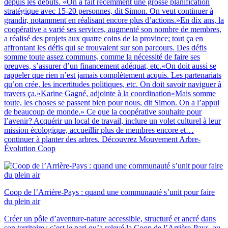
depuis les débuts. «On a fait récemment une grosse planification
stratégique avec 15-20 personnes, dit Simon. On veut continuer à
grandir, notamment en réalisant encore plus d’actions.»En dix ans, la
coopérative a varié ses services, augmenté son nombre de membres,
a réalisé des projets aux quatre coins de la province; tout ça en
affrontant les défis qui se trouvaient sur son parcours. Des défis
somme toute assez communs, comme la nécessité de faire ses
preuves, s’assurer d’un financement adéquat, etc.«On doit aussi se
rappeler que rien n’est jamais complètement acquis. Les partenariats
qu’on crée, les incertitudes politiques, etc. On doit savoir naviguer à
travers ça.»Karine Gagné, adjointe à la coordination«Mais somme
toute, les choses se passent bien pour nous, dit Simon. On a l’appui
de beaucoup de monde.» Ce que la coopérative souhaite pour
l’avenir? Acquérir un local de travail, inclure un volet culturel à leur
mission écologique, accueillir plus de membres encore et…
continuer à planter des arbres. Découvrez Mouvement Arbre-
Évolution Coop
Coop de l’Arrière-Pays : quand une communauté s’unit pour faire
du plein air
Créer un pôle d’aventure-nature accessible, structuré et ancré dans
son territoire : c’est le pari qu’a relevé la Coop de l’Arrière-Pays, au