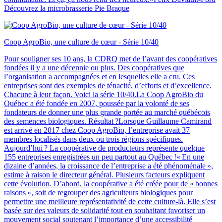
Découvrez la microbrasserie Pie Braque
Coop AgroBio, une culture de cœur - Série 10/40
Pour souligner ses 10 ans, la CDRQ met de l’avant des coopératives
fondées il y a une décennie ou plus. Des coopératives que
l’organisation a accompagnées et en lesquelles elle a cru. Ces
entreprises sont des exemples de ténacité, d’efforts et d’excellence.
Chacune à leur façon. Voici la série 10/40.La Coop AgroBio du
Québec a été fondée en 2007, poussée par la volonté de ses
fondateurs de donner une plus grande portée au marché québécois
des semences biologiques. Résultat ?Lorsque Guillaume Camirand
est arrivé en 2017 chez Coop AgroBio, l’entreprise avait 37
membres localisés dans deux ou trois régions spécifiques.
Aujourd’hui ? La coopérative de producteurs représente quelque
155 entreprises enregistrées un peu partout au Québec !« En une
dizaine d’années, la croissance de l’entreprise a été phénoménale »,
estime à raison le directeur général. Plusieurs facteurs expliquent
cette évolution. D’abord, la coopérative a été créée pour de « bonnes
raisons », soit de regrouper des agriculteurs biologiques pour
permettre une meilleure représentativité de cette culture-là. Elle s’est
basée sur des valeurs de solidarité tout en souhaitant favoriser un
mouvement social soutenant l’importance d’une accessibilité