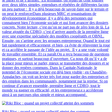
se parler et de s’arrimer. En terminant, on repart de cette tournée
avec deux idées simples, entendues et répétées de différentes façons
un peu partout : Il y a déjà beaucoup de savoir-faire sur le terrain et
on peut le renforcerDans plusieurs MRC et organisations de
développement économique, il y a déjà des personnes qui
connaissent bien l’économie sociale et qui font avancer des dossiers
concrets. Notre lecture, c’est qu’on ne part pas de zéro loin de là. La
valeur ajoutée du CDRQ, c’est d’arriver auprès de la première ligne
avec une expertise spécialisée des modèles coopératifs et OBNL.
Ensuite, on s’arrime avec les groupes entrepreneur. Quand le tout est
fait rapidement et efficacement, et bien, ça évite de réinventer la roue
et ça accélère le passage de l’idée au projet. Il y a une vraie volonté
de travailler ensemble. Et ça paraît.On a reçu beaucoup de questions
pratiques, et surtout beaucoup d’ouverture. Ça nous dit qu’il y a de
la place pour mieux se parler, mieux se transmettre des dossiers et se
donner des repères communs. Dans la Capitale-Nationale, le
potentiel de l’économie sociale est déjà bien visible ; en Chaudière-
Appalaches, on voit un levier très fort pour garder des entreprises et
des emplois dans les communautés, notamment par la reprise. Si on
continue d’avancer ensemble, première ligne et CDRQ, tout le
monde va gagner en efficacité, et les entrepreneur.e.s accèderont
ainsi à un parcours plus simple et mieux accompagné.
Riki Bloc : quand un projet collectif atteint des sommets