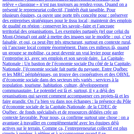
relève « classique » n’est pas toujours au rendez-vous. Quand on a
présenté le repreneuriat collectif, l’intérêt était tangible. Pour
plusieurs équipes, ça ouvre une porte très concrète pour : préserver
des entreprises stratégiques pour le tissu local ; maintenir des emplois
de qualité en région ; conserver les savoir‑-faire et l’ancrage
territorial des organisations. Les exemples partagés (tel que celui du
Mont-Orignal) ont aidé à mettre des images sur le modèle : oui, c’est
faisable, et oui, ça peut être très structurant, surtout en contexte rural,
où l’ancrage local compte énormément. Dans ces milieux-là, quand
un groupe se mobilise, ça peut devenir un vrai levier pour garder
l’entreprise ici, avec ses emplois et son savoir-faire. La Capitale-
Nationale : Un bastion de l’économie sociale Du côté de la Capitale-
Nationale, l’économie sociale fait partie du paysage. Entre Québec
et les MRC périphériques, on trouve des coopératives et des OBNL
d’économie sociale dans des secteurs très variés : services à la
population, tourisme, habitation, culture, développement
communautaire. Le potentiel est là et, surtout, il y a déjà des
organisations qui savent comment accompagner ces projets-là et les
faire grandir. On l’a bien vu dans nos échanges : la présence du Pôle
d’économie sociale de la Capitale-Nationale, de la CDEC de
Québec, de fonds spécialisés et de ressources dédiées crée un
contexte favorable. Pour nous, ça confirme surtout une chose : on a
avantage à travailler en complémentarité avec les équipes déjà
actives sur le terrain. Comme ça, l’entrepreneuriat collectif est plus
simple à repérer, à référer et à accompagner quand il se