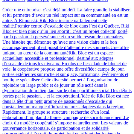
Créer une entreprise, c’est déjà un défi. La faire grandir, la stabiliser
et lui permettre d’avoir un réel impact sur sa communauté en est un
autre. À Rimouski, Riki Bloc incarne parfaitement cette
réalité.Premier centre d’escalade de bloc dans l’est du Québec, Riki
Bloc est bien plus qu’un lieu sportif : c’est un projet collectif, porté
par la passion, la persévérance et un solide réseau de partenaires.
Une histoire qui démontre qu’avec une vision claire et le bon
accompagnement, il est possible d’atteindre des sommets.Une offre
unique, au cœur de la communautéRiki Bloc est un espace
accueillant, accessible et professionnel, destiné aux adeptes
d’escalade de tous les niveaux. En plus de l’escalade de bloc et de
voie, la coopérative propose une offre diversifiée : camps de jour,
sorties extérieures sur roche et sur glace, formations, événements et
boutique spécialisée.Cette diversité permet à l’organisation de
rejoindre un large public et de jouer un rôle actif dans la
dynamisation du milieu, tant sur le plan sportif que social.Des débuts
portés par la passion… et la coopérationL’idée de Riki Bloc est née
dans la tête d’un petit groupe de passionnés d’escalade qui
constataient un manque d’infrastructures adaptées dans la région.
Rapidement, le groupe se structure : recherche d’un local,
élaboration d’un plan d’affaires, campagne de sociofinancement.Le
choix du modèle coopératif s’impose naturellement. Les valeurs de
gouvernance horizontale, de participation et de solidarité
correspondent à l’esprit du projet, tout en offrant des leviers de