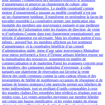
d’appartenance,et amorcer un changement de culture, plus
entrepreneuriale et collaborative. Le modèle coopératif comme
moteur d’engagementLe passage au modèle coopératif n’est pas
qu’un changement juridique. Il transforme en profondeur la façon de
travailler ensemble.La coopérative permet :une implication plus
équitable des membres,une gouvernance partagée,et une meilleure
circulation de l’information entre les équipes de direction, de vente
et d’opérations.Comme dans tout changement organisationnel, une
période d’adaptation est nécessaire. Mais les résultats parlent d’eux-
mêmes : aujourd’hui, les membres affichent un fort sentiment
d’appartenance, et la coopérative bénéficie d’un conseil
d’administration stable, signe d’une saine gouvernance.Mutualiser
pour mieux performerLa force d’Ôrigine artisans hôteliers repose sur
la mutualisation des ressources, notamment en matière de
commercialisation et de marketing.Parmi les avantages concrets pour
les membres :des campagnes marketing d’envergure, à coûts
partagés,une plateforme de réservation qui favorise la vente
directe,des outils communs comme la carte-cadeau réseau et des
programmes de fidélité,de nombreuses occasions de réseautage et de
partage de bonnes pratiques.Cette approche permet aux hôteliers de
rester indépendants, tout en profitant d’outils comparables à ceux
des grandes chaînes.Des retombées bien réellesLes résultats sont au
rendez-vous. Les ventes annuelles moyennes par membre hôtelier
ont connu une hausse significative, et les ventes totales du réseau