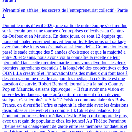
Pérennité en affaire : les secrets de l’entrepreneuriat collectif - Partie
1
Durant le mois d’avril 2026, une partie de notre équipe s’est rendue
sur le terrain pour une tournée d’entreprises collectives au Centre-
du-Québec et en Mauricie. En deux jours, ce sont 12 équipes qui
nous ont chaleureusement ouvert leur porte. Elles nous ont partagé
avec franchise leurs succès, mais aussi leurs défis. Comme toutes ont
passé le stade critique des 5 années d’existence et que la majorité a
entre 20 et 50 ans, nous avons voulu connaître la recette de leur
pérennité.Dans cette première partie, nous vous dévoilons les deux
premiers ingrédients essentiels à la longévité des coopératives et des
OBNL.La créativité et l’innovationDans des milieux qui font face à
des crises, comme c’est le cas pour les médias, la créativité est une
question de survie. Robert Bernard, journaliste à la radio Country
Pop en Mauricie, est sans équivoque : « Il faut avoir une vision et
suivre les tendances, parce qu’à partir du moment où on devient
statique, c’est terminé. » À la Télévision communautaire des Bois-
Francs, on diversifie l’offre et rajeunit la clientèle avec les émissions
disponibles sur le web et un compte TikTok et des balados. Fait
étonnant : pour ces deux médias, c’est le Bingo qui rapporte le plus,
avec un regain de popularité chez les jeunes! Au Théâtre Parminou,
l’heure est au changement de garde entre les membres fondateurs et
fondatrices, et la relève. Après avoir survécu à de grosses coupures