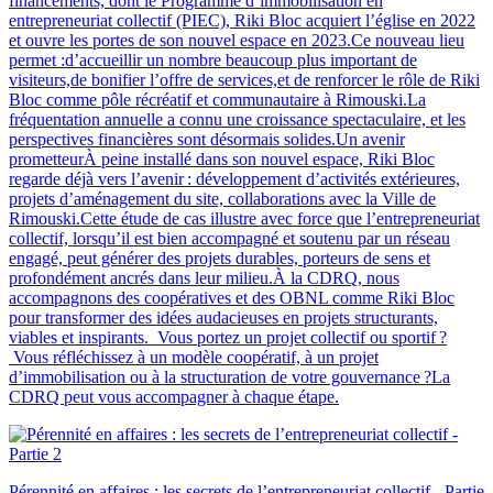
financements, dont le Programme d’immobilisation en
entrepreneuriat collectif (PIEC), Riki Bloc acquiert l’église en 2022
et ouvre les portes de son nouvel espace en 2023.Ce nouveau lieu
permet :d’accueillir un nombre beaucoup plus important de
visiteurs,de bonifier l’offre de services,et de renforcer le rôle de Riki
Bloc comme pôle récréatif et communautaire à Rimouski.La
fréquentation annuelle a connu une croissance spectaculaire, et les
perspectives financières sont désormais solides.Un avenir
prometteurÀ peine installé dans son nouvel espace, Riki Bloc
regarde déjà vers l’avenir : développement d’activités extérieures,
projets d’aménagement du site, collaborations avec la Ville de
Rimouski.Cette étude de cas illustre avec force que l’entrepreneuriat
collectif, lorsqu’il est bien accompagné et soutenu par un réseau
engagé, peut générer des projets durables, porteurs de sens et
profondément ancrés dans leur milieu.À la CDRQ, nous
accompagnons des coopératives et des OBNL comme Riki Bloc
pour transformer des idées audacieuses en projets structurants,
viables et inspirants. Vous portez un projet collectif ou sportif ?
Vous réfléchissez à un modèle coopératif, à un projet
d’immobilisation ou à la structuration de votre gouvernance ?La
CDRQ peut vous accompagner à chaque étape.
Pérennité en affaires : les secrets de l’entrepreneuriat collectif - Partie