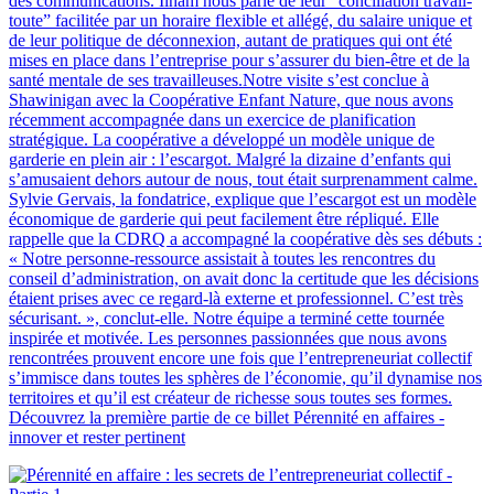
des communications. Ilham nous parle de leur “conciliation travail-
toute” facilitée par un horaire flexible et allégé, du salaire unique et
de leur politique de déconnexion, autant de pratiques qui ont été
mises en place dans l’entreprise pour s’assurer du bien-être et de la
santé mentale de ses travailleuses.Notre visite s’est conclue à
Shawinigan avec la Coopérative Enfant Nature, que nous avons
récemment accompagnée dans un exercice de planification
stratégique. La coopérative a développé un modèle unique de
garderie en plein air : l’escargot. Malgré la dizaine d’enfants qui
s’amusaient dehors autour de nous, tout était surprenamment calme.
Sylvie Gervais, la fondatrice, explique que l’escargot est un modèle
économique de garderie qui peut facilement être répliqué. Elle
rappelle que la CDRQ a accompagné la coopérative dès ses débuts :
« Notre personne-ressource assistait à toutes les rencontres du
conseil d’administration, on avait donc la certitude que les décisions
étaient prises avec ce regard-là externe et professionnel. C’est très
sécurisant. », conclut-elle. Notre équipe a terminé cette tournée
inspirée et motivée. Les personnes passionnées que nous avons
rencontrées prouvent encore une fois que l’entrepreneuriat collectif
s’immisce dans toutes les sphères de l’économie, qu’il dynamise nos
territoires et qu’il est créateur de richesse sous toutes ses formes.
Découvrez la première partie de ce billet Pérennité en affaires -
innover et rester pertinent