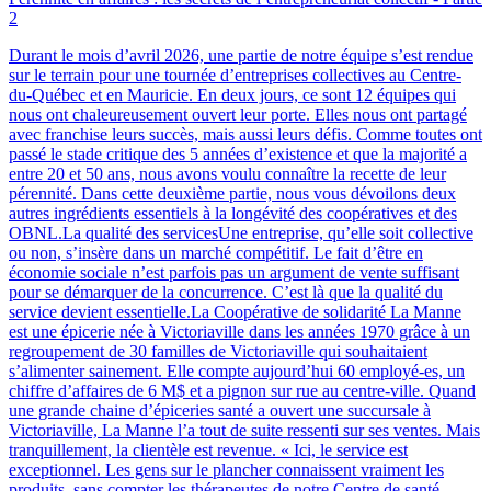
2
Durant le mois d’avril 2026, une partie de notre équipe s’est rendue
sur le terrain pour une tournée d’entreprises collectives au Centre-
du-Québec et en Mauricie. En deux jours, ce sont 12 équipes qui
nous ont chaleureusement ouvert leur porte. Elles nous ont partagé
avec franchise leurs succès, mais aussi leurs défis. Comme toutes ont
passé le stade critique des 5 années d’existence et que la majorité a
entre 20 et 50 ans, nous avons voulu connaître la recette de leur
pérennité. Dans cette deuxième partie, nous vous dévoilons deux
autres ingrédients essentiels à la longévité des coopératives et des
OBNL.La qualité des servicesUne entreprise, qu’elle soit collective
ou non, s’insère dans un marché compétitif. Le fait d’être en
économie sociale n’est parfois pas un argument de vente suffisant
pour se démarquer de la concurrence. C’est là que la qualité du
service devient essentielle.La Coopérative de solidarité La Manne
est une épicerie née à Victoriaville dans les années 1970 grâce à un
regroupement de 30 familles de Victoriaville qui souhaitaient
s’alimenter sainement. Elle compte aujourd’hui 60 employé-es, un
chiffre d’affaires de 6 M$ et a pignon sur rue au centre-ville. Quand
une grande chaine d’épiceries santé a ouvert une succursale à
Victoriaville, La Manne l’a tout de suite ressenti sur ses ventes. Mais
tranquillement, la clientèle est revenue. « Ici, le service est
exceptionnel. Les gens sur le plancher connaissent vraiment les
produits, sans compter les thérapeutes de notre Centre de santé