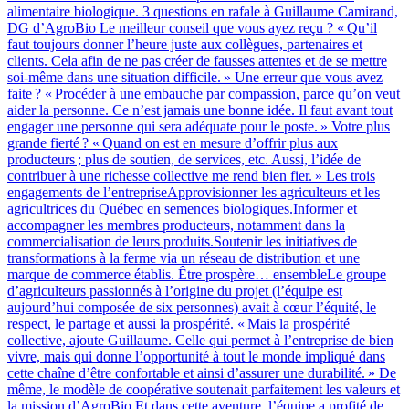
alimentaire biologique. 3 questions en rafale à Guillaume Camirand,
DG d’AgroBio Le meilleur conseil que vous ayez reçu ? « Qu’il
faut toujours donner l’heure juste aux collègues, partenaires et
clients. Cela afin de ne pas créer de fausses attentes et de se mettre
soi-même dans une situation difficile. » Une erreur que vous avez
faite ? « Procéder à une embauche par compassion, parce qu’on veut
aider la personne. Ce n’est jamais une bonne idée. Il faut avant tout
engager une personne qui sera adéquate pour le poste. » Votre plus
grande fierté ? « Quand on est en mesure d’offrir plus aux
producteurs ; plus de soutien, de services, etc. Aussi, l’idée de
contribuer à une richesse collective me rend bien fier. » Les trois
engagements de l’entrepriseApprovisionner les agriculteurs et les
agricultrices du Québec en semences biologiques.Informer et
accompagner les membres producteurs, notamment dans la
commercialisation de leurs produits.Soutenir les initiatives de
transformations à la ferme via un réseau de distribution et une
marque de commerce établis. Être prospère… ensembleLe groupe
d’agriculteurs passionnés à l’origine du projet (l’équipe est
aujourd’hui composée de six personnes) avait à cœur l’équité, le
respect, le partage et aussi la prospérité. « Mais la prospérité
collective, ajoute Guillaume. Celle qui permet à l’entreprise de bien
vivre, mais qui donne l’opportunité à tout le monde impliqué dans
cette chaîne d’être confortable et ainsi d’assurer une durabilité. » De
même, le modèle de coopérative soutenait parfaitement les valeurs et
la mission d’AgroBio.Et dans cette aventure, l’équipe a profité de