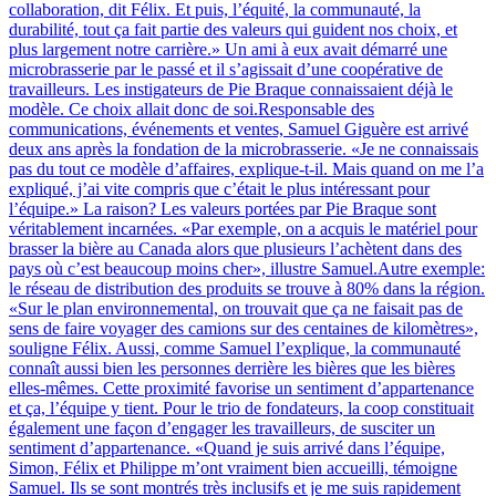
collaboration, dit Félix. Et puis, l’équité, la communauté, la
durabilité, tout ça fait partie des valeurs qui guident nos choix, et
plus largement notre carrière.» Un ami à eux avait démarré une
microbrasserie par le passé et il s’agissait d’une coopérative de
travailleurs. Les instigateurs de Pie Braque connaissaient déjà le
modèle. Ce choix allait donc de soi.Responsable des
communications, événements et ventes, Samuel Giguère est arrivé
deux ans après la fondation de la microbrasserie. «Je ne connaissais
pas du tout ce modèle d’affaires, explique-t-il. Mais quand on me l’a
expliqué, j’ai vite compris que c’était le plus intéressant pour
l’équipe.» La raison? Les valeurs portées par Pie Braque sont
véritablement incarnées. «Par exemple, on a acquis le matériel pour
brasser la bière au Canada alors que plusieurs l’achètent dans des
pays où c’est beaucoup moins cher», illustre Samuel.Autre exemple:
le réseau de distribution des produits se trouve à 80% dans la région.
«Sur le plan environnemental, on trouvait que ça ne faisait pas de
sens de faire voyager des camions sur des centaines de kilomètres»,
souligne Félix. Aussi, comme Samuel l’explique, la communauté
connaît aussi bien les personnes derrière les bières que les bières
elles-mêmes. Cette proximité favorise un sentiment d’appartenance
et ça, l’équipe y tient. Pour le trio de fondateurs, la coop constituait
également une façon d’engager les travailleurs, de susciter un
sentiment d’appartenance. «Quand je suis arrivé dans l’équipe,
Simon, Félix et Philippe m’ont vraiment bien accueilli, témoigne
Samuel. Ils se sont montrés très inclusifs et je me suis rapidement