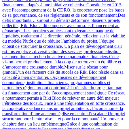
financement adaptés à une initiative collective.Constituée en 2015
avec l’accompagnement de la CDRQ, la coopérative pose les bases
de sa gouvernance, de ses règlements et de son fonctionnement.Des
défis importants… surtout au démarrageComme plusieurs projets
collectifs, Riki Bloc a dû composer avec un sous-financement au
démarrage. Les premières années sont exigeantes : manque de
liquidités, roulement à la direction générale, réflexion sur la viabilité
du modèle.Plutôt que de réduire l’ambition du projet, l’équipe
choisit de structurer la croissance. Un plan de développement clair
est mis en place : diversification des services, professionnalisation
des opérations et recherche active de partenaires financiers.Cette
vision permet graduellement à la coop de retrouver un équilibre et
d’amorcer une croissance durable.Miser sur le réseau pour
grandirL’un des facteurs clés du succès de Riki Bloc réside dans sa
capacité à bien s’entourer. Organismes de développement
économique, institutions financières, programmes publics et
partenaires régionaux ont contribué à la réussite du projet, tant par
du financement que par de l’accompagnement stratégique.Ce réseau
a notamment permis à Riki Bloc de relever un autre défi majeur :
l’étroitesse des locaux. Face à une fréquentation en forte croissance,
la coopérative se lance dans un projet ambitieux : l’acquisition et la
transformation d’une ancienne église en centre d’escalade.Un projet
structurant pour l’entreprise… et pour la communauté.Un nouveau
chapitre dans un lieu emblématiqueGrâce à une combinaison de