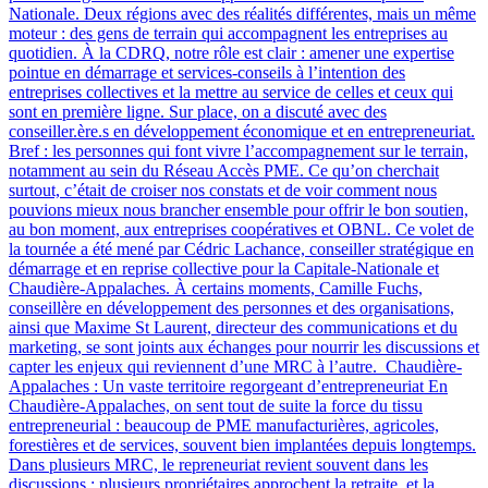
Nationale. Deux régions avec des réalités différentes, mais un même
moteur : des gens de terrain qui accompagnent les entreprises au
quotidien. À la CDRQ, notre rôle est clair : amener une expertise
pointue en démarrage et services-conseils à l’intention des
entreprises collectives et la mettre au service de celles et ceux qui
sont en première ligne. Sur place, on a discuté avec des
conseiller.ère.s en développement économique et en entrepreneuriat.
Bref : les personnes qui font vivre l’accompagnement sur le terrain,
notamment au sein du Réseau Accès PME. Ce qu’on cherchait
surtout, c’était de croiser nos constats et de voir comment nous
pouvions mieux nous brancher ensemble pour offrir le bon soutien,
au bon moment, aux entreprises coopératives et OBNL. Ce volet de
la tournée a été mené par Cédric Lachance, conseiller stratégique en
démarrage et en reprise collective pour la Capitale-Nationale et
Chaudière-Appalaches. À certains moments, Camille Fuchs,
conseillère en développement des personnes et des organisations,
ainsi que Maxime St Laurent, directeur des communications et du
marketing, se sont joints aux échanges pour nourrir les discussions et
capter les enjeux qui reviennent d’une MRC à l’autre. Chaudière-
Appalaches : Un vaste territoire regorgeant d’entrepreneuriat En
Chaudière-Appalaches, on sent tout de suite la force du tissu
entrepreneurial : beaucoup de PME manufacturières, agricoles,
forestières et de services, souvent bien implantées depuis longtemps.
Dans plusieurs MRC, le repreneuriat revient souvent dans les
discussions : plusieurs propriétaires approchent la retraite, et la