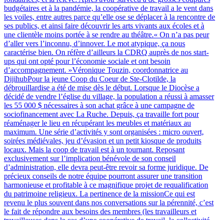
budgétaires et à la pandémie, la coopérative de travail a le vent dans
les voiles, entre autres parce qu’elle ose se déplacer à la rencontre de
ses publics, et ainsi faire découvrir les arts vivants aux écoles et à
une clientèle moins portée à se rendre au théâtre.« On n’a pas peur
d’aller vers l’inconnu, d’innover. Le mot atypique, ça nous
caractérise bien. On réfère d’ailleurs la CDRQ auprès de nos start-
ups qui ont opté pour l’économie sociale et ont besoin
d’accompagnement. »Véronique Touzin, coordonnatrice au
DijihubPour la jeune Coop du Coeur de Ste-Clotilde, la
débrouillardise a été de mise dès le début. Lorsque le Diocèse a
décidé de vendre l’église du village, la population a réussi à amasser
les 55 000 $ nécessaires à son achat grâce à une campagne de
sociofinancement avec La Ruche. Depuis, ça travaille fort pour
réaménager le lieu en récupérant les meubles et matériaux au
maximum. Une série d’activités y sont organisées : micro ouvert,
soirées médiévales, jeu d’évasion et un petit kiosque de produits
locaux. Mais la coop de travail est à un tournant. Reposant
exclusivement sur l’implication bénévole de son conseil
d’administration, elle devra peut-être revoir sa forme juridique. De
précieux conseils de notre équipe pourront assurer une transition
harmonieuse et profitable à ce magnifique projet de requalification
du patrimoine religieux. La pertinence de la missionCe qui est
revenu le plus souvent dans nos conversations sur la pérennité, c’est
le fait de répondre aux besoins des membres (les travailleurs et