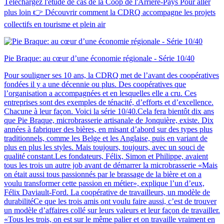
Téléchargez l'étude de cas de la Coop de l'Arrière-Pays Pour aller
plus loin 👉 Découvrir comment la CDRQ accompagne les projets
collectifs en tourisme et plein air
Pie Braque: au cœur d’une économie régionale - Série 10/40
Pour souligner ses 10 ans, la CDRQ met de l’avant des coopératives
fondées il y a une décennie ou plus. Des coopératives que
l’organisation a accompagnées et en lesquelles elle a cru. Ces
entreprises sont des exemples de ténacité, d’efforts et d’excellence.
Chacune à leur façon. Voici la série 10/40.Cela fera bientôt dix ans
que Pie Braque, microbrasserie artisanale de Jonquière, existe. Dix
années à fabriquer des bières, en misant d’abord sur des types plus
traditionnels, comme les Belge et les Anglaise, puis en variant de
plus en plus les styles. Mais toujours, toujours, avec un souci de
qualité constant.Les fondateurs, Félix, Simon et Philippe, avaient
tous les trois un autre job avant de démarrer la microbrasserie «Mais
on était aussi tous passionnés par le brassage de la bière et on a
voulu transformer cette passion en métier», explique l’un d’eux,
Félix Daviault-Ford. La coopérative de travailleurs, un modèle de
durabilitéCe que les trois amis ont voulu faire aussi, c’est de trouver
un modèle d’affaires collé sur leurs valeurs et leur façon de travailler.
«Tous les trois, on est sur le même palier et on travaille vraiment en