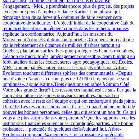
34. La cause, comme le modèle, fait du sens et favorise
l’engagement. «Moi, je prendrais encore plus de projets, des projets
avec encore plus d’ampleur!», lance Karine. Une phrase qui
témoigne bien de sa ferveur à continuer de faire avancer cette
coopérative de solidarité.«L’objectif initial de la coopérative était de
remplacer les arbres qui étaient coupés dans les milieux urbains»,
explique la coordonnatrice. Aujourd’hui, les missions du
Mouvement Arbre-Évolution sont plurielles.Compensation carbone
via le reboisement de dizaines de milliers d’arbres partout au
Québec, plantation sur les rives pour protéger les bandes riveraines,
création de micro forêts, aménagement comestible, team building en
forêt, ateliers dans les écoles, serres agro pédagogiques, etc.Écoles,
MRC, municipalités, entreprises… Les projets initiés par Arbre-
Évolution touchent différentes sphères des communautés. «Depuis
une dizaine d’années, ce sont plus de 12 000 citoyens qui se sont
impliqués», ajoute Karine.Trois questions en rafale à Simon Côté
Votre plus grande fierté? Les ressources humaines! Je suis fier que la
coop ait su attirer de jeunes nouveaux membres, qui sont en
cohésion avec le reste de l’équipe et qui ont embarqué à pieds joints.
Un défi? Les ressources humaines! Ça reste quand même un défi de
trouver les bonnes personnes, celles qui qui seront un bon fit. Ce qui
vous a le plus surpris dans votre parcours? Que les rapports avec les
institutions financières soient aussi compliqués, parfois. Une bonne
croissance… ponctuée de quelques défisAujourd’hui, Arbre-
Évolution comprend 34 membres. Une croissance appréciable