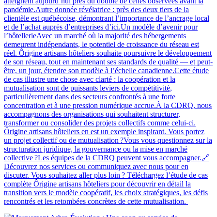
atteignent aujourd’hui près du double de celles observées avant la
pandémie.Autre donnée révélatrice : près des deux tiers de la
clientèle est québécoise, démontrant l’importance de l’ancrage local
et de l’achat auprès d’entreprises d’ici.Un modèle d’avenir pour
l’hôtellerieAvec un marché où la majorité des hébergements
demeurent indépendants, le potentiel de croissance du réseau est
réel. Ôrigine artisans hôteliers souhaite poursuivre le développement
de son réseau, tout en maintenant ses standards de qualité — et peut-
être, un jour, étendre son modèle à l’échelle canadienne.Cette étude
de cas illustre une chose avec clarté : la coopération et la
mutualisation sont de puissants leviers de compétitivité,
particulièrement dans des secteurs confrontés à une forte
concentration et à une pression numérique accrue.À la CDRQ, nous
accompagnons des organisations qui souhaitent structurer,
transformer ou consolider des projets collectifs comme celui-ci.
Ôrigine artisans hôteliers en est un exemple inspirant. Vous portez
un projet collectif ou de mutualisation ?Vous vous questionnez sur la
structuration juridique, la gouvernance ou la mise en marché
collective ?Les équipes de la CDRQ peuvent vous accompagner.🔗
Découvrez nos services ou communiquez avec nous pour en
discuter. Vous souhaitez aller plus loin ? Téléchargez l’étude de cas
complète Ôrigine artisans hôteliers pour découvrir en détail la
transition vers le modèle coopératif, les choix stratégiques, les défis
rencontrés et les retombées concrètes de cette mutualisation.