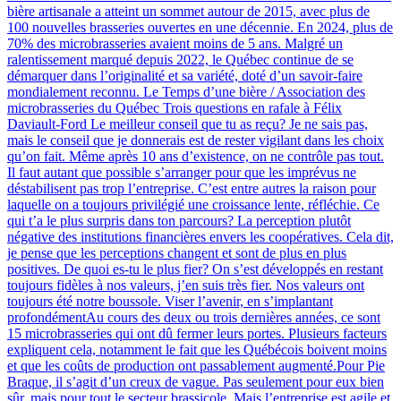
bière artisanale a atteint un sommet autour de 2015, avec plus de
100 nouvelles brasseries ouvertes en une décennie. En 2024, plus de
70% des microbrasseries avaient moins de 5 ans. Malgré un
ralentissement marqué depuis 2022, le Québec continue de se
démarquer dans l’originalité et sa variété, doté d’un savoir-faire
mondialement reconnu. Le Temps d’une bière / Association des
microbrasseries du Québec Trois questions en rafale à Félix
Daviault-Ford Le meilleur conseil que tu as reçu? Je ne sais pas,
mais le conseil que je donnerais est de rester vigilant dans les choix
qu’on fait. Même après 10 ans d’existence, on ne contrôle pas tout.
Il faut autant que possible s’arranger pour que les imprévus ne
déstabilisent pas trop l’entreprise. C’est entre autres la raison pour
laquelle on a toujours privilégié une croissance lente, réfléchie. Ce
qui t’a le plus surpris dans ton parcours? La perception plutôt
négative des institutions financières envers les coopératives. Cela dit,
je pense que les perceptions changent et sont de plus en plus
positives. De quoi es-tu le plus fier? On s’est développés en restant
toujours fidèles à nos valeurs, j’en suis très fier. Nos valeurs ont
toujours été notre boussole. Viser l’avenir, en s’implantant
profondémentAu cours des deux ou trois dernières années, ce sont
15 microbrasseries qui ont dû fermer leurs portes. Plusieurs facteurs
expliquent cela, notamment le fait que les Québécois boivent moins
et que les coûts de production ont passablement augmenté.Pour Pie
Braque, il s’agit d’un creux de vague. Pas seulement pour eux bien
sûr, mais pour tout le secteur brassicole. Mais l’entreprise est agile et