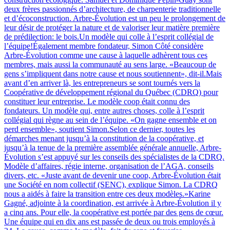
deux frères passionnés d’architecture, de charpenterie traditionnelle
et d’écoconstruction. Arbre-Évolution est un peu le prolongement de
leur désir de protéger la nature et de valoriser leur matière première
de prédilection: le bois.Un modèle qui colle à l’esprit collégial de
l’équipe!Également membre fondateur, Simon Côté considère
Arbre-Évolution comme une cause à laquelle adhèrent tous ces
membres, mais aussi la communauté au sens large. «Beaucoup de
gens s’impliquent dans notre cause et nous soutiennent», dit-il.Mais
avant d’en arriver là, les entrepreneurs se sont tournés vers la
Coopérative de développement régional du Québec (CDRQ) pour
constituer leur entreprise. Le modèle coop était connu des
fondateurs. Un modèle qui, entre autres choses, colle à l’esprit
collégial qui règne au sein de l’équipe. «On gagne ensemble et on
perd ensemble», soutient Simon.Selon ce dernier, toutes les
démarches menant jusqu’à la constitution de la coopérative, et
jusqu’à la tenue de la première assemblée générale annuelle, Arbre-
Évolution s’est appuyé sur les conseils des spécialistes de la CDRQ.
Modèle d’affaires, régie interne, organisation de l’AGA, conseils
divers, etc. «Juste avant de devenir une coop, Arbre-Évolution était
une Société en nom collectif (SENC), explique Simon. La CDRQ
nous a aidés à faire la transition entre ces deux modèles.»Karine
Gagné, adjointe à la coordination, est arrivée à Arbre-Évolution il y
a cinq ans. Pour elle, la coopérative est portée par des gens de cœur.
Une équipe qui en dix ans est passée de deux ou trois employés à