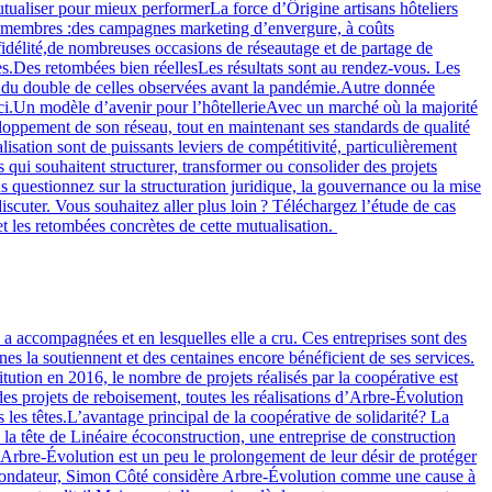
utualiser pour mieux performerLa force d’Ôrigine artisans hôteliers
es membres :des campagnes marketing d’envergure, à coûts
idélité,de nombreuses occasions de réseautage et de partage de
es.Des retombées bien réellesLes résultats sont au rendez-vous. Les
ès du double de celles observées avant la pandémie.Autre donnée
d’ici.Un modèle d’avenir pour l’hôtellerieAvec un marché où la majorité
eloppement de son réseau, tout en maintenant ses standards de qualité
lisation sont de puissants leviers de compétitivité, particulièrement
ui souhaitent structurer, transformer ou consolider des projets
us questionnez sur la structuration juridique, la gouvernance ou la mise
ter. Vous souhaitez aller plus loin ? Téléchargez l’étude de cas
 et les retombées concrètes de cette mutualisation.
a accompagnées et en lesquelles elle a cru. Ces entreprises sont des
nes la soutiennent et des centaines encore bénéficient de ses services.
tion en 2016, le nombre de projets réalisés par la coopérative est
es projets de reboisement, toutes les réalisations d’Arbre-Évolution
 les têtes.L’avantage principal de la coopérative de solidarité? La
 à la tête de Linéaire écoconstruction, une entreprise de construction
 Arbre-Évolution est un peu le prolongement de leur désir de protéger
bre fondateur, Simon Côté considère Arbre-Évolution comme une cause à