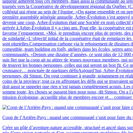
laquelle adhèrent tous ces membres, mais aussi la communauté au sens 
tournés vers la Coopérative de développement régional du Québec (CDR
collégial qui règne au sein de l’équipe. «On gagne ensemble et on perd
première assemblée générale annuelle, Arbre-Évolution s’est appuyé sur
devenir une coop, Arbre-Évolution était une Société en nom collectif
arrivée à Arbre-Évolution il y a cinq ans. Pour elle, la coopérative e
favorise l’engagement. «Moi, je prendrais encore plus de projets, des 
de solidarité.«L’objectif initial de la coopérative était de remplacer
sont plurielles.Compensation carbone via le reboisement de dizaines de
comestible, team building en forêt, ateliers dans les écoles, serres a
communautés. «Depuis une dizaine d’années, ce sont plus de 12 000 ci
suis fier que la coop ait su attirer de jeunes nouveaux membres, qui 
de trouver les bonnes personnes, celles qui qui seront un bon fit. Ce q
croissance… ponctuée de quelques défisAujourd’hui, Arbre-Évolution 
personnes, dit Simon. On veut continuer à grandir, notamment en réali
coins de la province; tout ça en affrontant les défis qui se trouvaie
doit aussi se rappeler que rien n’est jamais complètement acquis. Les p
somme toute, les choses se passent bien pour nous, dit Simon. On a l’a
mission écologique, accueillir plus de membres encore et… continue
Coop de l’Arrière-Pays : quand une communauté s’unit pour faire du p
Créer un pôle d’aventure-nature accessible, structuré et ancré dans son 
née d’une vision partagée et d’un accompagnement stratégique dès les p