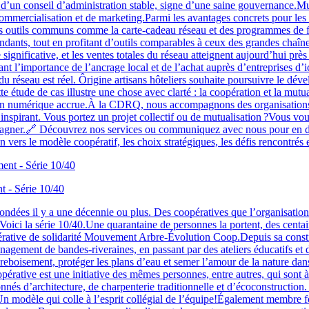
e d’un conseil d’administration stable, signe d’une saine gouvernance.M
commercialisation et de marketing.Parmi les avantages concrets pour l
,des outils communs comme la carte-cadeau réseau et des programmes de f
ndants, tout en profitant d’outils comparables à ceux des grandes chaîn
gnificative, et les ventes totales du réseau atteignent aujourd’hui pr
trant l’importance de l’ancrage local et de l’achat auprès d’entreprises 
 réseau est réel. Ôrigine artisans hôteliers souhaite poursuivre le dév
 étude de cas illustre une chose avec clarté : la coopération et la mutua
sion numérique accrue.À la CDRQ, nous accompagnons des organisations q
 inspirant. Vous portez un projet collectif ou de mutualisation ?Vous vo
ner.🔗 Découvrez nos services ou communiquez avec nous pour en discu
on vers le modèle coopératif, les choix stratégiques, les défis rencontrés
 - Série 10/40
ndées il y a une décennie ou plus. Des coopératives que l’organisation 
Voici la série 10/40.Une quarantaine de personnes la portent, des centai
rative de solidarité Mouvement Arbre-Évolution Coop.Depuis sa constitu
agement de bandes-riveraines, en passant par des ateliers éducatifs et d
 reboisement, protéger les plans d’eau et semer l’amour de la nature dans
coopérative est une initiative des mêmes personnes, entre autres, qui sont
s d’architecture, de charpenterie traditionnelle et d’écoconstruction.
ois.Un modèle qui colle à l’esprit collégial de l’équipe!Également mem