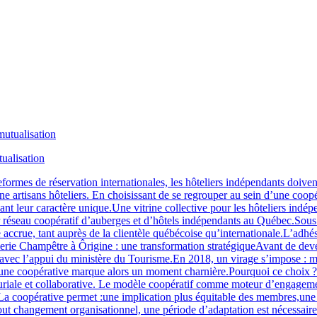
tualisation
ormes de réservation internationales, les hôteliers indépendants doivent 
ine artisans hôteliers. En choisissant de se regrouper au sein d’une coo
ant leur caractère unique.Une vitrine collective pour les hôteliers indé
mier réseau coopératif d’auberges et d’hôtels indépendants au Québec.S
ccrue, tant auprès de la clientèle québécoise qu’internationale.L’adhésio
rie Champêtre à Ôrigine : une transformation stratégiqueAvant de deveni
c l’appui du ministère du Tourisme.En 2018, un virage s’impose : modern
rs une coopérative marque alors un moment charnière.Pourquoi ce choix 
euriale et collaborative. Le modèle coopératif comme moteur d’engage
e.La coopérative permet :une implication plus équitable des membres,une
out changement organisationnel, une période d’adaptation est nécessaire