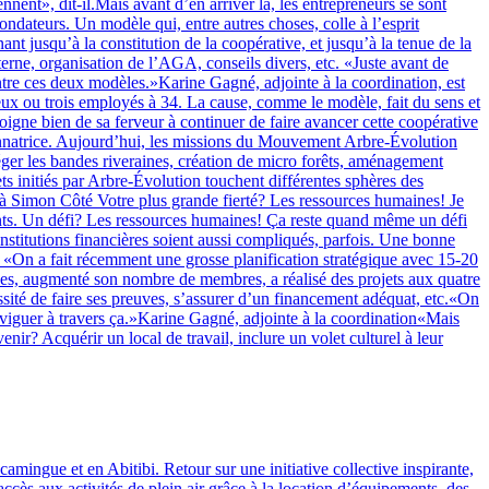
nt», dit-il.Mais avant d’en arriver là, les entrepreneurs se sont
dateurs. Un modèle qui, entre autres choses, colle à l’esprit
t jusqu’à la constitution de la coopérative, et jusqu’à la tenue de la
erne, organisation de l’AGA, conseils divers, etc. «Juste avant de
tre ces deux modèles.»Karine Gagné, adjointe à la coordination, est
deux ou trois employés à 34. La cause, comme le modèle, fait du sens et
igne bien de sa ferveur à continuer de faire avancer cette coopérative
ordonnatrice. Aujourd’hui, les missions du Mouvement Arbre-Évolution
éger les bandes riveraines, création de micro forêts, aménagement
ts initiés par Arbre-Évolution touchent différentes sphères des
 à Simon Côté Votre plus grande fierté? Les ressources humaines! Je
oints. Un défi? Les ressources humaines! Ça reste quand même un défi
institutions financières soient aussi compliqués, parfois. Une bonne
On a fait récemment une grosse planification stratégique avec 15-20
ices, augmenté son nombre de membres, a réalisé des projets aux quatre
sité de faire ses preuves, s’assurer d’un financement adéquat, etc.«On
 naviguer à travers ça.»Karine Gagné, adjointe à la coordination«Mais
r? Acquérir un local de travail, inclure un volet culturel à leur
camingue et en Abitibi. Retour sur une initiative collective inspirante,
cès aux activités de plein air grâce à la location d’équipements, des