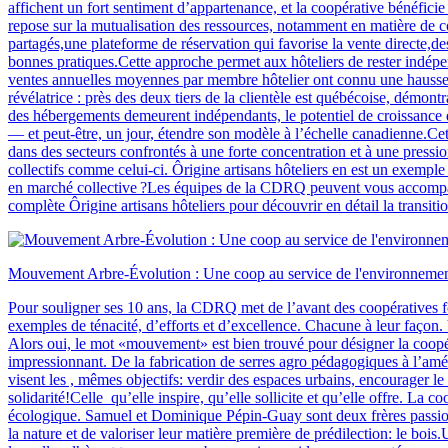
affichent un fort sentiment d’appartenance, et la coopérative bénéfici
repose sur la mutualisation des ressources, notamment en matière de 
partagés,une plateforme de réservation qui favorise la vente directe
bonnes pratiques.Cette approche permet aux hôteliers de rester indépe
ventes annuelles moyennes par membre hôtelier ont connu une hausse si
révélatrice : près des deux tiers de la clientèle est québécoise, démon
des hébergements demeurent indépendants, le potentiel de croissance du
— et peut-être, un jour, étendre son modèle à l’échelle canadienne.Cette
dans des secteurs confrontés à une forte concentration et à une pres
collectifs comme celui-ci. Ôrigine artisans hôteliers en est un exemple
en marché collective ?Les équipes de la CDRQ peuvent vous accompag
complète Ôrigine artisans hôteliers pour découvrir en détail la transiti
Mouvement Arbre-Évolution : Une coop au service de l'environnement
Pour souligner ses 10 ans, la CDRQ met de l’avant des coopératives fo
exemples de ténacité, d’efforts et d’excellence. Chacune à leur façon. 
Alors oui, le mot «mouvement» est bien trouvé pour désigner la coopé
impressionnant. De la fabrication de serres agro pédagogiques à l’amén
visent les , mêmes objectifs: verdir des espaces urbains, encourager le
solidarité!Celle qu’elle inspire, qu’elle sollicite et qu’elle offre. La 
écologique. Samuel et Dominique Pépin-Guay sont deux frères passionné
la nature et de valoriser leur matière première de prédilection: le b