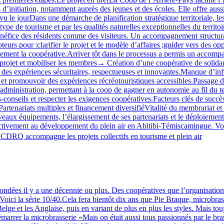
s d’initiation, notamment auprès des jeunes et des écoles. Elle offre aus
 vu le jourDans une démarche de planification stratégique territoriale, le
ype de tourisme et par les qualités naturelles exceptionnelles du territoi
bénéfice des résidents comme des visiteurs. Un accompagnement structura
our :clarifier le projet et le modèle d’affaires ;guider vers des oppor
lement la coopérative.Arriver tôt dans le processus a permis un accompag
 projet et mobiliser les membres→ Création d’une coopérative de solidari
par des expériences sécuritaires, respectueuses et innovantes.Manque d’i
t promouvoir des expériences récréotouristiques accessibles.Passage de
d’administration, permettant à la coop de gagner en autonomie au fil d
‑conseils et respecter les exigences coopératives.Facteurs clés de succè
Partenariats multiples et financement diversifiéVitalité du membrariat et
aux équipements, l’élargissement de ses partenariats et le déploiement de
activement au développement du plein air en Abitibi‑Témiscamingue. Vous
CDRQ accompagne les projets collectifs en tourisme et plein air
ndées il y a une décennie ou plus. Des coopératives que l’organisation 
Voici la série 10/40.Cela fera bientôt dix ans que Pie Braque, microbras
elge et les Anglaise, puis en variant de plus en plus les styles. Mais tou
démarrer la microbrasserie «Mais on était aussi tous passionnés par le bra