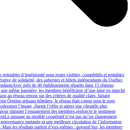
redoubler d’ingéniosité pour rester visibles, compétitifs et rentables
pérative de solidarité, des auberges et hôtels indépendants du Québec
pendantsAvec près de 40 établissements répartis dans 15 régions
ous une même bannière, les membres bénéficient :d’une mise en marché
n au réseau repose sur des critères de qualité clairs, faisant
r Ôrigine artisans hôteliers, le réseau était connu sous le nom
iser l’image, élargir l’offre et attirer une clientèle plus
?pour stimuler l’engagement des membres,renforcer le sentiment
mentLe passage au modèle coopératif n’est pas qu’un changement
 gouvernance partagée,et une meilleure circulation de l’information
. Mais les résultats parlent d’eux-mêmes : aujourd’hui, les membres