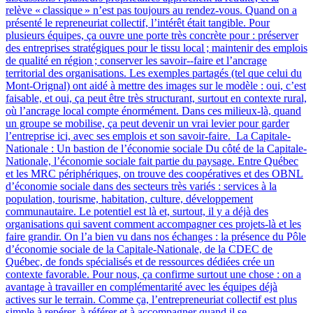
relève « classique » n’est pas toujours au rendez-vous. Quand on a
présenté le repreneuriat collectif, l’intérêt était tangible. Pour
plusieurs équipes, ça ouvre une porte très concrète pour : préserver
des entreprises stratégiques pour le tissu local ; maintenir des emplois
de qualité en région ; conserver les savoir‑-faire et l’ancrage
territorial des organisations. Les exemples partagés (tel que celui du
Mont-Orignal) ont aidé à mettre des images sur le modèle : oui, c’est
faisable, et oui, ça peut être très structurant, surtout en contexte rural,
où l’ancrage local compte énormément. Dans ces milieux-là, quand
un groupe se mobilise, ça peut devenir un vrai levier pour garder
l’entreprise ici, avec ses emplois et son savoir-faire. La Capitale-
Nationale : Un bastion de l’économie sociale Du côté de la Capitale-
Nationale, l’économie sociale fait partie du paysage. Entre Québec
et les MRC périphériques, on trouve des coopératives et des OBNL
d’économie sociale dans des secteurs très variés : services à la
population, tourisme, habitation, culture, développement
communautaire. Le potentiel est là et, surtout, il y a déjà des
organisations qui savent comment accompagner ces projets-là et les
faire grandir. On l’a bien vu dans nos échanges : la présence du Pôle
d’économie sociale de la Capitale-Nationale, de la CDEC de
Québec, de fonds spécialisés et de ressources dédiées crée un
contexte favorable. Pour nous, ça confirme surtout une chose : on a
avantage à travailler en complémentarité avec les équipes déjà
actives sur le terrain. Comme ça, l’entrepreneuriat collectif est plus
simple à repérer, à référer et à accompagner quand il se