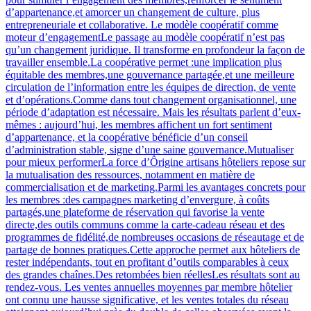
d’appartenance,et amorcer un changement de culture, plus
entrepreneuriale et collaborative. Le modèle coopératif comme
moteur d’engagementLe passage au modèle coopératif n’est pas
qu’un changement juridique. Il transforme en profondeur la façon de
travailler ensemble.La coopérative permet :une implication plus
équitable des membres,une gouvernance partagée,et une meilleure
circulation de l’information entre les équipes de direction, de vente
et d’opérations.Comme dans tout changement organisationnel, une
période d’adaptation est nécessaire. Mais les résultats parlent d’eux-
mêmes : aujourd’hui, les membres affichent un fort sentiment
d’appartenance, et la coopérative bénéficie d’un conseil
d’administration stable, signe d’une saine gouvernance.Mutualiser
pour mieux performerLa force d’Ôrigine artisans hôteliers repose sur
la mutualisation des ressources, notamment en matière de
commercialisation et de marketing.Parmi les avantages concrets pour
les membres :des campagnes marketing d’envergure, à coûts
partagés,une plateforme de réservation qui favorise la vente
directe,des outils communs comme la carte-cadeau réseau et des
programmes de fidélité,de nombreuses occasions de réseautage et de
partage de bonnes pratiques.Cette approche permet aux hôteliers de
rester indépendants, tout en profitant d’outils comparables à ceux
des grandes chaînes.Des retombées bien réellesLes résultats sont au
rendez-vous. Les ventes annuelles moyennes par membre hôtelier
ont connu une hausse significative, et les ventes totales du réseau