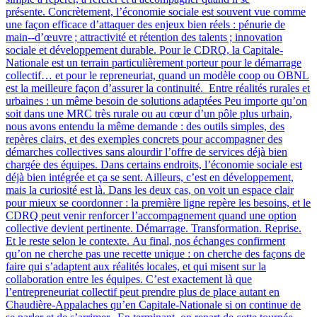
présente. Concrètement, l’économie sociale est souvent vue comme
une façon efficace d’attaquer des enjeux bien réels : pénurie de
main‑-d’œuvre ; attractivité et rétention des talents ; innovation
sociale et développement durable. Pour le CDRQ, la Capitale-
Nationale est un terrain particulièrement porteur pour le démarrage
collectif… et pour le repreneuriat, quand un modèle coop ou OBNL
est la meilleure façon d’assurer la continuité. Entre réalités rurales et
urbaines : un même besoin de solutions adaptées Peu importe qu’on
soit dans une MRC très rurale ou au cœur d’un pôle plus urbain,
nous avons entendu la même demande : des outils simples, des
repères clairs, et des exemples concrets pour accompagner des
démarches collectives sans alourdir l’offre de services déjà bien
chargée des équipes. Dans certains endroits, l’économie sociale est
déjà bien intégrée et ça se sent. Ailleurs, c’est en développement,
mais la curiosité est là. Dans les deux cas, on voit un espace clair
pour mieux se coordonner : la première ligne repère les besoins, et le
CDRQ peut venir renforcer l’accompagnement quand une option
collective devient pertinente. Démarrage. Transformation. Reprise.
Et le reste selon le contexte. Au final, nos échanges confirment
qu’on ne cherche pas une recette unique : on cherche des façons de
faire qui s’adaptent aux réalités locales, et qui misent sur la
collaboration entre les équipes. C’est exactement là que
l’entrepreneuriat collectif peut prendre plus de place autant en
Chaudière-Appalaches qu’en Capitale-Nationale si on continue de