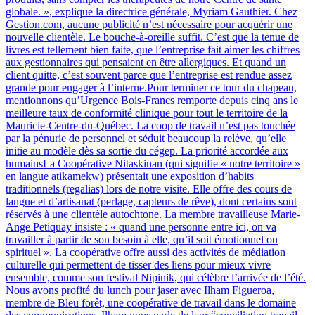
globale. », explique la directrice générale, Myriam Gauthier. Chez
Gestion.com, aucune publicité n’est nécessaire pour acquérir une
nouvelle clientèle. Le bouche-à-oreille suffit. C’est que la tenue de
livres est tellement bien faite, que l’entreprise fait aimer les chiffres
aux gestionnaires qui pensaient en être allergiques. Et quand un
client quitte, c’est souvent parce que l’entreprise est rendue assez
grande pour engager à l’interne.Pour terminer ce tour du chapeau,
mentionnons qu’Urgence Bois-Francs remporte depuis cinq ans le
meilleure taux de conformité clinique pour tout le territoire de la
Mauricie-Centre-du-Québec. La coop de travail n’est pas touchée
par la pénurie de personnel et séduit beaucoup la relève, qu’elle
initie au modèle dès sa sortie du cégep. La priorité accordée aux
humainsLa Coopérative Nitaskinan (qui signifie « notre territoire »
en langue atikamekw) présentait une exposition d’habits
traditionnels (regalias) lors de notre visite. Elle offre des cours de
langue et d’artisanat (perlage, capteurs de rêve), dont certains sont
réservés à une clientèle autochtone. La membre travailleuse Marie-
Ange Petiquay insiste : « quand une personne entre ici, on va
travailler à partir de son besoin à elle, qu’il soit émotionnel ou
spirituel ». La coopérative offre aussi des activités de médiation
culturelle qui permettent de tisser des liens pour mieux vivre
ensemble, comme son festival Nipinik, qui célèbre l’arrivée de l’été.
Nous avons profité du lunch pour jaser avec Ilham Figueroa,
membre de Bleu forêt, une coopérative de travail dans le domaine