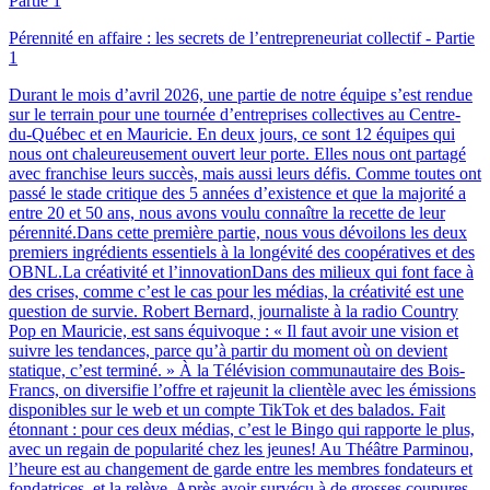
Pérennité en affaire : les secrets de l’entrepreneuriat collectif - Partie
1
Durant le mois d’avril 2026, une partie de notre équipe s’est rendue
sur le terrain pour une tournée d’entreprises collectives au Centre-
du-Québec et en Mauricie. En deux jours, ce sont 12 équipes qui
nous ont chaleureusement ouvert leur porte. Elles nous ont partagé
avec franchise leurs succès, mais aussi leurs défis. Comme toutes ont
passé le stade critique des 5 années d’existence et que la majorité a
entre 20 et 50 ans, nous avons voulu connaître la recette de leur
pérennité.Dans cette première partie, nous vous dévoilons les deux
premiers ingrédients essentiels à la longévité des coopératives et des
OBNL.La créativité et l’innovationDans des milieux qui font face à
des crises, comme c’est le cas pour les médias, la créativité est une
question de survie. Robert Bernard, journaliste à la radio Country
Pop en Mauricie, est sans équivoque : « Il faut avoir une vision et
suivre les tendances, parce qu’à partir du moment où on devient
statique, c’est terminé. » À la Télévision communautaire des Bois-
Francs, on diversifie l’offre et rajeunit la clientèle avec les émissions
disponibles sur le web et un compte TikTok et des balados. Fait
étonnant : pour ces deux médias, c’est le Bingo qui rapporte le plus,
avec un regain de popularité chez les jeunes! Au Théâtre Parminou,
l’heure est au changement de garde entre les membres fondateurs et
fondatrices, et la relève. Après avoir survécu à de grosses coupures