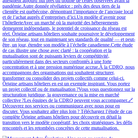
atteignent aujourd’hui près du double de celles observées avant la
pandémie.Autre donnée révélatrice : près des deux tiers de la
clientèle est québécoise, démontrant l’importance de l’ancrage local
et de l’achat auprès d’entreprises d’ici.Un modèle d’avenir pour
l’hôtellerieAvec un marché où la majorité des hébergements
demeurent indépendants, le potentiel de croissance du réseau est
réel. Ôrigine artisans hôteliers souhaite poursuivre le développement
de son réseau, tout en maintenant ses standards de qualité — et peut-
être, un jour, étendre son modèle à l’échelle canadienne.Cette étude
de cas illustre une chose avec clarté : la coopération et la
mutualisation sont de puissants leviers de compétitivité,
particulièrement dans des secteurs confrontés à une forte
concentration et à une pression numérique accrue.À la CDRQ, nous
accompagnons des organisations qui souhaitent structurer,
transformer ou consolider des projets collectifs comme celui-ci.
Ôrigine artisans hôteliers en est un exemple inspirant. Vous portez
un projet collectif ou de mutualisation ?Vous vous questionnez sur la
structuration juridique, la gouvernance ou la mise en marché
collective ?Les équipes de la CDRQ peuvent vous accompagner.🔗
Découvrez nos services ou communiquez avec nous pour en
discuter. Vous souhaitez aller plus loin ? Téléchargez l’étude de cas
complète Ôrigine artisans hôteliers pour découvrir en détail la
transition vers le modèle coopératif, les choix stratégiques, les défis
rencontrés et les retombées concrètes de cette mutualisation.