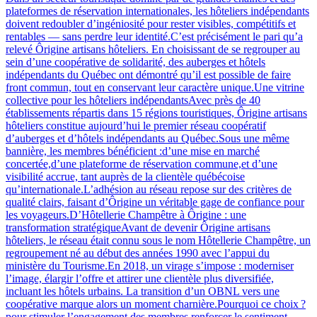
plateformes de réservation internationales, les hôteliers indépendants
doivent redoubler d’ingéniosité pour rester visibles, compétitifs et
rentables — sans perdre leur identité.C’est précisément le pari qu’a
relevé Ôrigine artisans hôteliers. En choisissant de se regrouper au
sein d’une coopérative de solidarité, des auberges et hôtels
indépendants du Québec ont démontré qu’il est possible de faire
front commun, tout en conservant leur caractère unique.Une vitrine
collective pour les hôteliers indépendantsAvec près de 40
établissements répartis dans 15 régions touristiques, Ôrigine artisans
hôteliers constitue aujourd’hui le premier réseau coopératif
d’auberges et d’hôtels indépendants au Québec.Sous une même
bannière, les membres bénéficient :d’une mise en marché
concertée,d’une plateforme de réservation commune,et d’une
visibilité accrue, tant auprès de la clientèle québécoise
qu’internationale.L’adhésion au réseau repose sur des critères de
qualité clairs, faisant d’Ôrigine un véritable gage de confiance pour
les voyageurs.D’Hôtellerie Champêtre à Ôrigine : une
transformation stratégiqueAvant de devenir Ôrigine artisans
hôteliers, le réseau était connu sous le nom Hôtellerie Champêtre, un
regroupement né au début des années 1990 avec l’appui du
ministère du Tourisme.En 2018, un virage s’impose : moderniser
l’image, élargir l’offre et attirer une clientèle plus diversifiée,
incluant les hôtels urbains. La transition d’un OBNL vers une
coopérative marque alors un moment charnière.Pourquoi ce choix ?
pour stimuler l’engagement des membres,renforcer le sentiment