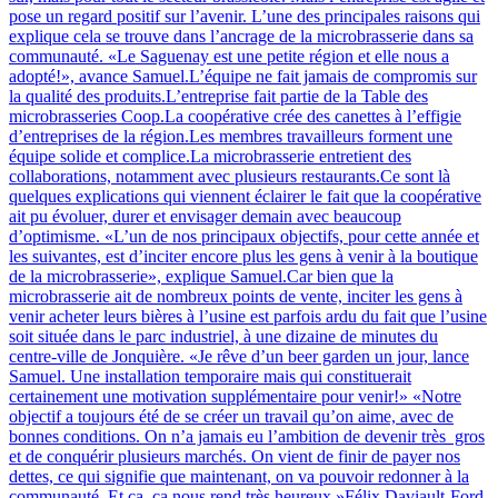
pose un regard positif sur l’avenir. L’une des principales raisons qui
explique cela se trouve dans l’ancrage de la microbrasserie dans sa
communauté. «Le Saguenay est une petite région et elle nous a
adopté!», avance Samuel.L’équipe ne fait jamais de compromis sur
la qualité des produits.L’entreprise fait partie de la Table des
microbrasseries Coop.La coopérative crée des canettes à l’effigie
d’entreprises de la région.Les membres travailleurs forment une
équipe solide et complice.La microbrasserie entretient des
collaborations, notamment avec plusieurs restaurants.Ce sont là
quelques explications qui viennent éclairer le fait que la coopérative
ait pu évoluer, durer et envisager demain avec beaucoup
d’optimisme. «L’un de nos principaux objectifs, pour cette année et
les suivantes, est d’inciter encore plus les gens à venir à la boutique
de la microbrasserie», explique Samuel.Car bien que la
microbrasserie ait de nombreux points de vente, inciter les gens à
venir acheter leurs bières à l’usine est parfois ardu du fait que l’usine
soit située dans le parc industriel, à une dizaine de minutes du
centre-ville de Jonquière. «Je rêve d’un beer garden un jour, lance
Samuel. Une installation temporaire mais qui constituerait
certainement une motivation supplémentaire pour venir!» «Notre
objectif a toujours été de se créer un travail qu’on aime, avec de
bonnes conditions. On n’a jamais eu l’ambition de devenir très gros
et de conquérir plusieurs marchés. On vient de finir de payer nos
dettes, ce qui signifie que maintenant, on va pouvoir redonner à la
communauté. Et ça, ça nous rend très heureux.»Félix Daviault-Ford