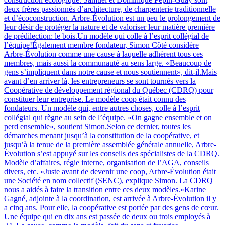
deux frères passionnés d’architecture, de charpenterie traditionnelle
et d’écoconstruction. Arbre-Évolution est un peu le prolongement de
leur désir de protéger la nature et de valoriser leur matière première
de prédilection: le bois.Un modèle qui colle à l’esprit collégial de
l’équipe!Également membre fondateur, Simon Côté considère
Arbre-Évolution comme une cause à laquelle adhèrent tous ces
membres, mais aussi la communauté au sens large. «Beaucoup de
gens s’impliquent dans notre cause et nous soutiennent», dit-il.Mais
avant d’en arriver là, les entrepreneurs se sont tournés vers la
Coopérative de développement régional du Québec (CDRQ) pour
constituer leur entreprise. Le modèle coop était connu des
fondateurs. Un modèle qui, entre autres choses, colle à l’esprit
collégial qui règne au sein de l’équipe. «On gagne ensemble et on
perd ensemble», soutient Simon.Selon ce dernier, toutes les
démarches menant jusqu’à la constitution de la coopérative, et
jusqu’à la tenue de la première assemblée générale annuelle, Arbre-
Évolution s’est appuyé sur les conseils des spécialistes de la CDRQ.
Modèle d’affaires, régie interne, organisation de l’AGA, conseils
divers, etc. «Juste avant de devenir une coop, Arbre-Évolution était
une Société en nom collectif (SENC), explique Simon. La CDRQ
nous a aidés à faire la transition entre ces deux modèles.»Karine
Gagné, adjointe à la coordination, est arrivée à Arbre-Évolution il y
a cinq ans. Pour elle, la coopérative est portée par des gens de cœur.
Une équipe qui en dix ans est passée de deux ou trois employés à