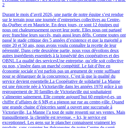
2
Durant le mois d’avril 2026, une partie de notre équipe s’est rendue
sur le terrain pour une tournée d’entreprises collectives au Centre-
du-Québec et en Mauricie. En deux jours, ce sont 12 équipes qui
nous ont chaleureusement ouvert leur porte. Elles nous ont partagé
avec franchise leurs succès, mais aussi leurs défis. Comme toutes ont
passé le stade critique des 5 années d’existence et que la majorité a
entre 20 et 50 ans, nous avons voulu connaître la recette de leur
pérennité. Dans cette deuxième partie, nous vous dévoilons deux
autres ingrédients essentiels à la longévité des coopératives et des
OBNL.La qualité des servicesUne entreprise, qu’elle soit collective
ou non, s’insère dans un marché compétitif. Le fait d’être en
économie sociale n’est parfois pas un argument de vente suffisant
pour se démarquer de la concurrence. C’est là que la qualité du
service devient essentielle.La Coopérative de solidarité La Manne
est une épicerie née à Victoriaville dans les années 1970 grâce à un
regroupement de 30 familles de Victoriaville qui souhaitaient
s’alimenter sainement. Elle compte aujourd’hui 60 employé-es, un
chiffre d’affaires de 6 M$ et a pignon sur rue au centre-ville. Quand
une grande chaine d’épiceries santé a ouvert une succursale à
Victoriaville, La Manne l’a tout de suite ressenti sur ses ventes. Mais
tranquillement, la clientèle est revenue. « Ici, le service est
exceptionnel. Les gens sur le plancher connaissent vraiment les
produits, sans compter les thérapeutes de notre Centre de santé