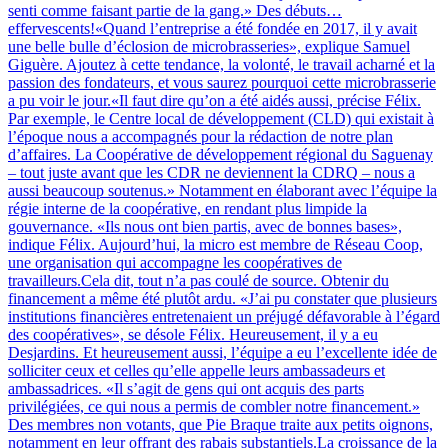
senti comme faisant partie de la gang.» Des débuts…
effervescents!«Quand l’entreprise a été fondée en 2017, il y avait
une belle bulle d’éclosion de microbrasseries», explique Samuel
Giguère. Ajoutez à cette tendance, la volonté, le travail acharné et la
passion des fondateurs, et vous saurez pourquoi cette microbrasserie
a pu voir le jour.«Il faut dire qu’on a été aidés aussi, précise Félix.
Par exemple, le Centre local de développement (CLD) qui existait à
l’époque nous a accompagnés pour la rédaction de notre plan
d’affaires. La Coopérative de développement régional du Saguenay
– tout juste avant que les CDR ne deviennent la CDRQ – nous a
aussi beaucoup soutenus.» Notamment en élaborant avec l’équipe la
régie interne de la coopérative, en rendant plus limpide la
gouvernance. «Ils nous ont bien partis, avec de bonnes bases»,
indique Félix. Aujourd’hui, la micro est membre de Réseau Coop,
une organisation qui accompagne les coopératives de
travailleurs.Cela dit, tout n’a pas coulé de source. Obtenir du
financement a même été plutôt ardu. «J’ai pu constater que plusieurs
institutions financières entretenaient un préjugé défavorable à l’égard
des coopératives», se désole Félix. Heureusement, il y a eu
Desjardins. Et heureusement aussi, l’équipe a eu l’excellente idée de
solliciter ceux et celles qu’elle appelle leurs ambassadeurs et
ambassadrices. «Il s’agit de gens qui ont acquis des parts
privilégiées, ce qui nous a permis de combler notre financement.»
Des membres non votants, que Pie Braque traite aux petits oignons,
notamment en leur offrant des rabais substantiels.La croissance de la