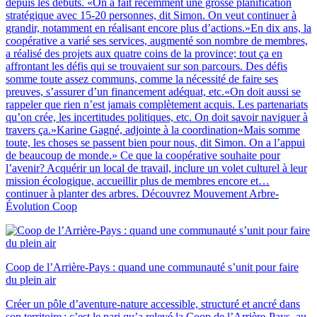
depuis les débuts. «On a fait récemment une grosse planification
stratégique avec 15-20 personnes, dit Simon. On veut continuer à
grandir, notamment en réalisant encore plus d’actions.»En dix ans, la
coopérative a varié ses services, augmenté son nombre de membres,
a réalisé des projets aux quatre coins de la province; tout ça en
affrontant les défis qui se trouvaient sur son parcours. Des défis
somme toute assez communs, comme la nécessité de faire ses
preuves, s’assurer d’un financement adéquat, etc.«On doit aussi se
rappeler que rien n’est jamais complètement acquis. Les partenariats
qu’on crée, les incertitudes politiques, etc. On doit savoir naviguer à
travers ça.»Karine Gagné, adjointe à la coordination«Mais somme
toute, les choses se passent bien pour nous, dit Simon. On a l’appui
de beaucoup de monde.» Ce que la coopérative souhaite pour
l’avenir? Acquérir un local de travail, inclure un volet culturel à leur
mission écologique, accueillir plus de membres encore et…
continuer à planter des arbres. Découvrez Mouvement Arbre-
Évolution Coop
Coop de l’Arrière-Pays : quand une communauté s’unit pour faire
du plein air
Créer un pôle d’aventure-nature accessible, structuré et ancré dans
son territoire : c’est le pari qu’a relevé la Coop de l’Arrière-Pays, au