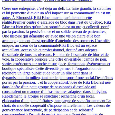
Créer une entreprise, c’est déjà un défi. La faire grandir, la stabiliser
et lui permettre d’avoir un réel impact sur sa communauté en est un
autre. À Rimouski, Riki Bloc incarne parfaitement cette
réalité.Premier centre d’escalade de bloc dans l’est du Québec, Riki
Bloc est bien plus qu’un lieu sportif : c’est un projet collectif, porté
par la passion, la persévérance et un solide réseau de partenaires.
Une histoire qui démontre qu’avec une vision claire et le bon
accompagnement, il est possible d’atteindre des sommets.Une offre
unique, au cœur de la communautéRiki Bloc est un espace
accueillant, accessible et professionnel, destiné aux adeptes
d’escalade de tous les niveaux. En plus de l’escalade de bloc et de
voie, la coopérative propose une offre diversifiée : camps de jour,
sorties extérieures sur roche et sur glace, formations, événements et
boutique spécialisée.Cette diversité permet à l’organisation de
rejoindre un large public et de jouer un rôle actif dans la
dynamisation du milieu, tant sur le plan sportif que social.Des débuts
portés par la passion… et la coopérationL’idée de Riki Bloc est née
dans la tête d’un petit groupe de passionnés d’escalade qui
constataient un manque d’infrastructures adaptées dans la région.
Rapidement, le groupe se structure : recherche d’un local,
élaboration d’un plan d’affaires, campagne de sociofinancement.Le
choix du modèle coopératif s’impose naturellement. Les valeurs de
gouvernance horizontale, de participation et de solidarité
correspondent à l’esprit du projet, tout en offrant des leviers de