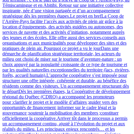
Témiscamingue et en Abitibi. Retour sur une initiative collective
inspirante, née d’une vision partagée et d’un accompagnement
stratégique dès les premières étapes.Le projet en brefLa Coop de
l’Arrière-Pays facilite l’accès aux activités de plein air grâce à la
location d’équipements, des activités guidées ou autonomes, des
services de navette et des activités d’initiation, notamment auprès
des jeunes et des écoles. Elle offre aussi des services‑conseils aux
organisations et aux municipalités pour développer des sites et des
pratiques de plein air. Pourquoi ce projet a vu le jourDans une
démarche de planification stratégique territoriale, les acteurs du
milieu ont choisi de miser sur le tourisme d’aventure‑nature : un
choix appuyé par la popularité croissante de ce type de tourisme et
par les qualités naturelles exceptionnelles du territoire (lacs, rivières,
forêts, accueil humain).L’approche coopérative s’est imposée pour
structurer une offre intégrée, cohérente et durable, au bénéfice des
résidents comme des visiteurs. Un accompagnement structurant dès
le départDès les premières étapes, la Coopérative de développement
régional du Québec (CDRQ) a accompagné les promoteurs
pour :clarifier le projet et le modèle d’affaires ;guider vers des
opportunités de financement ;informer sur le cadre légal et la
gouvernance ;soutenir la mobilisation des membres ;constituer
officiellement la coopérative.Arriver tôt dans le processus a permis
un accompagnement continu, ajusté à l’évolution du projet et aux
réalités du milieu. Les principaux enjeux rencontrés… et les