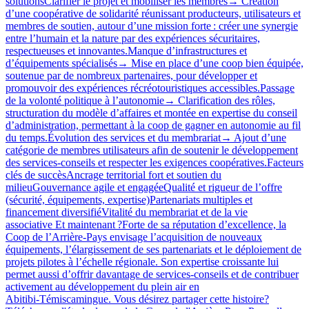
solutionsClarifier le projet et mobiliser les membres→ Création
d’une coopérative de solidarité réunissant producteurs, utilisateurs et
membres de soutien, autour d’une mission forte : créer une synergie
entre l’humain et la nature par des expériences sécuritaires,
respectueuses et innovantes.Manque d’infrastructures et
d’équipements spécialisés→ Mise en place d’une coop bien équipée,
soutenue par de nombreux partenaires, pour développer et
promouvoir des expériences récréotouristiques accessibles.Passage
de la volonté politique à l’autonomie→ Clarification des rôles,
structuration du modèle d’affaires et montée en expertise du conseil
d’administration, permettant à la coop de gagner en autonomie au fil
du temps.Évolution des services et du membrariat→ Ajout d’une
catégorie de membres utilisateurs afin de soutenir le développement
des services‑conseils et respecter les exigences coopératives.Facteurs
clés de succèsAncrage territorial fort et soutien du
milieuGouvernance agile et engagéeQualité et rigueur de l’offre
(sécurité, équipements, expertise)Partenariats multiples et
financement diversifiéVitalité du membrariat et de la vie
associative Et maintenant ?Forte de sa réputation d’excellence, la
Coop de l’Arrière-Pays envisage l’acquisition de nouveaux
équipements, l’élargissement de ses partenariats et le déploiement de
projets pilotes à l’échelle régionale. Son expertise croissante lui
permet aussi d’offrir davantage de services‑conseils et de contribuer
activement au développement du plein air en
Abitibi‑Témiscamingue. Vous désirez partager cette histoire?