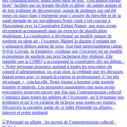
des communications. Ilham nous parle de leur “conciliation travail-
toute” facilitée par un horaire flexible et allégé, du salaire unique et
de leur politique de déconnexion, autant de pratiques qui ont été
mises en place dans l’entreprise pour s’assurer du bien-être et de la
santé mentale de ses travailleuses.Notre visite s’est conclue à
Shawinigan avec la Coopérative Enfant Nature, que nous avons
récemment accompagnée dans un exercice de planification
stratégique. La coopérative a développé un modèle unique de
garderie en plein air : l’escargot. Malgré la dizaine d’enfants qui
s’amusaient dehors autour de nous, tout était surprenamment calme.
Sylvie Gervais, la fondatrice, explique que l’escargot est un modèle
économique de garderie qui peut facilement être répliqué. Elle
rappelle que la CDRQ a accompagné la coopérative dès ses débuts :
« Notre personne-ressource assistait à toutes les rencontres du
conseil d’administration, on avait donc la certitude que les décisions
étaient prises avec ce regard-là externe et professionnel. C’est très
sécurisant. », conclut-elle. Notre équipe a terminé cette tournée
inspirée et motivée. Les personnes passionnées que nous avons
rencontrées prouvent encore une fois que l’entrepreneuriat collectif
s’immisce dans toutes les sphères de l’économie, qu’il dynamise nos
territoires et qu’il est créateur de richesse sous toutes ses formes.
Découvrez la première partie de ce billet Pérennité en affaires -
innover et rester pertinent