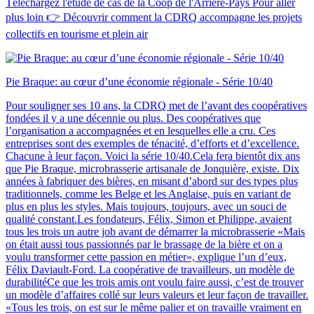
Téléchargez l'étude de cas de la Coop de l'Arrière-Pays Pour aller
plus loin 👉 Découvrir comment la CDRQ accompagne les projets
collectifs en tourisme et plein air
Pie Braque: au cœur d’une économie régionale - Série 10/40
Pour souligner ses 10 ans, la CDRQ met de l’avant des coopératives
fondées il y a une décennie ou plus. Des coopératives que
l’organisation a accompagnées et en lesquelles elle a cru. Ces
entreprises sont des exemples de ténacité, d’efforts et d’excellence.
Chacune à leur façon. Voici la série 10/40.Cela fera bientôt dix ans
que Pie Braque, microbrasserie artisanale de Jonquière, existe. Dix
années à fabriquer des bières, en misant d’abord sur des types plus
traditionnels, comme les Belge et les Anglaise, puis en variant de
plus en plus les styles. Mais toujours, toujours, avec un souci de
qualité constant.Les fondateurs, Félix, Simon et Philippe, avaient
tous les trois un autre job avant de démarrer la microbrasserie «Mais
on était aussi tous passionnés par le brassage de la bière et on a
voulu transformer cette passion en métier», explique l’un d’eux,
Félix Daviault-Ford. La coopérative de travailleurs, un modèle de
durabilitéCe que les trois amis ont voulu faire aussi, c’est de trouver
un modèle d’affaires collé sur leurs valeurs et leur façon de travailler.
«Tous les trois, on est sur le même palier et on travaille vraiment en