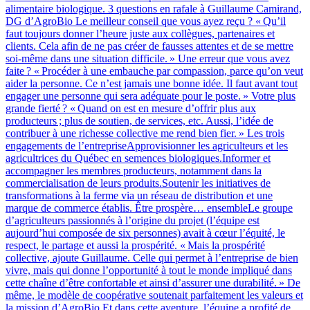
alimentaire biologique. 3 questions en rafale à Guillaume Camirand,
DG d’AgroBio Le meilleur conseil que vous ayez reçu ? « Qu’il
faut toujours donner l’heure juste aux collègues, partenaires et
clients. Cela afin de ne pas créer de fausses attentes et de se mettre
soi-même dans une situation difficile. » Une erreur que vous avez
faite ? « Procéder à une embauche par compassion, parce qu’on veut
aider la personne. Ce n’est jamais une bonne idée. Il faut avant tout
engager une personne qui sera adéquate pour le poste. » Votre plus
grande fierté ? « Quand on est en mesure d’offrir plus aux
producteurs ; plus de soutien, de services, etc. Aussi, l’idée de
contribuer à une richesse collective me rend bien fier. » Les trois
engagements de l’entrepriseApprovisionner les agriculteurs et les
agricultrices du Québec en semences biologiques.Informer et
accompagner les membres producteurs, notamment dans la
commercialisation de leurs produits.Soutenir les initiatives de
transformations à la ferme via un réseau de distribution et une
marque de commerce établis. Être prospère… ensembleLe groupe
d’agriculteurs passionnés à l’origine du projet (l’équipe est
aujourd’hui composée de six personnes) avait à cœur l’équité, le
respect, le partage et aussi la prospérité. « Mais la prospérité
collective, ajoute Guillaume. Celle qui permet à l’entreprise de bien
vivre, mais qui donne l’opportunité à tout le monde impliqué dans
cette chaîne d’être confortable et ainsi d’assurer une durabilité. » De
même, le modèle de coopérative soutenait parfaitement les valeurs et
la mission d’AgroBio.Et dans cette aventure, l’équipe a profité de