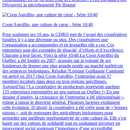
Découvrez la microbrasserie Pie Braque
Coop AgroBio, une culture de cœur - Série 10/40
Pour souligner ses 10 ans, la CDRQ met de l’avant des coopératives
fondées il y a une décennie ou plus. Des coopératives que
l’organisation a accompagnées et en lesquelles elle a cru. Ces
entreprises sont des exemples de ténacité, d’efforts et d’excellence.
Chacune à leur façon. Voici la série 10/40.La Coop AgroBio du
Québec a été fondée en 2007, poussée par la volonté de ses
fondateurs de donner une plus grande portée au marché québécois
des semences biologiques. Résultat ?Lorsque Guillaume Camirand
est arrivé en 2017 chez Coop AgroBio, l’entreprise avait 37
membres localisés dans deux ou trois régions spécifiques.
Aujourd’hui ? La coopérative de producteurs représente quelque
155 entreprises enregistrées un peu partout au Québec !« En une
dizaine d’années, la croissance de l’entreprise a été phénoménale »,
estime à raison le directeur général. Plusieurs facteurs expliquent
cette évolution. D’abord, la coopérative a été créée pour de « bonnes
raisons », soit de regrouper des agriculteurs biologiques pour
permettre une meilleure représentativité de cette culture-là. Elle s’est
basée sur des valeurs de solidarité tout en souhaitant favoriser un
mouvement social soutenant l’importance d’une accessibilité