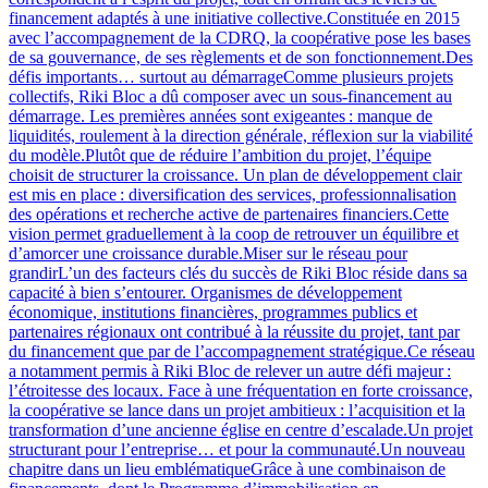
financement adaptés à une initiative collective.Constituée en 2015
avec l’accompagnement de la CDRQ, la coopérative pose les bases
de sa gouvernance, de ses règlements et de son fonctionnement.Des
défis importants… surtout au démarrageComme plusieurs projets
collectifs, Riki Bloc a dû composer avec un sous-financement au
démarrage. Les premières années sont exigeantes : manque de
liquidités, roulement à la direction générale, réflexion sur la viabilité
du modèle.Plutôt que de réduire l’ambition du projet, l’équipe
choisit de structurer la croissance. Un plan de développement clair
est mis en place : diversification des services, professionnalisation
des opérations et recherche active de partenaires financiers.Cette
vision permet graduellement à la coop de retrouver un équilibre et
d’amorcer une croissance durable.Miser sur le réseau pour
grandirL’un des facteurs clés du succès de Riki Bloc réside dans sa
capacité à bien s’entourer. Organismes de développement
économique, institutions financières, programmes publics et
partenaires régionaux ont contribué à la réussite du projet, tant par
du financement que par de l’accompagnement stratégique.Ce réseau
a notamment permis à Riki Bloc de relever un autre défi majeur :
l’étroitesse des locaux. Face à une fréquentation en forte croissance,
la coopérative se lance dans un projet ambitieux : l’acquisition et la
transformation d’une ancienne église en centre d’escalade.Un projet
structurant pour l’entreprise… et pour la communauté.Un nouveau
chapitre dans un lieu emblématiqueGrâce à une combinaison de