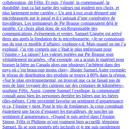
collaboration, dit Félix. Et puis, l’équité, la communauté, la
durabilité, tout ça fait partie des valeurs qui guident nos choix, et
plus largement notre carrière.» Un ami à eux avait démarré une
microbrasserie par le passé et il s’agissait d’une coopérative de
travailleurs. Les instigateurs de Pie Braque connaissaient déjà le
modèle. Ce choix allait donc de soi.Responsable des
communications, événements et ventes, Samuel Giguère est arrivé
deux ans après la fondation de la microbrasserie. «Je ne connaissais
pas du tout ce modèle d’affaires, explique-t-il. Mais quand on me l’a
expliqué, j’ai vite compris que c’était le plus intéressant pour
l’équipe.» La raison? Les valeurs portées par Pie Braque sont
véritablement incarnées. «Par exemple, on a acquis le matériel pour
brasser la bière au Canada alors que plusieurs l’achètent dans des
pays où c’est beaucoup moins cher», illustre Samuel.Autre exemple:
le réseau de distribution des produits se trouve à 80% dans la région.
«Sur le plan environnemental, on trouvait que ça ne faisait pas de
sens de faire voyager des camions sur des centaines de kilomètres»,
souligne Félix. Aussi, comme Samuel l’explique, la communauté
connaît aussi bien les personnes derrière les bières que les bières
elles-mêmes. Cette proximité favorise un sentiment d’appartenance
et ça, l’équipe y tient. Pour le trio de fondateurs, la coop constituait
également une façon d’engager les travailleurs, de susciter un
sentiment d’appartenance. «Quand je suis arrivé dans l’équipe,
Simon, Félix et Philippe m’ont vraiment bien accueilli, témoigne
Samuel. Ils se sont montrés très inclusifs et je me suis rapidement