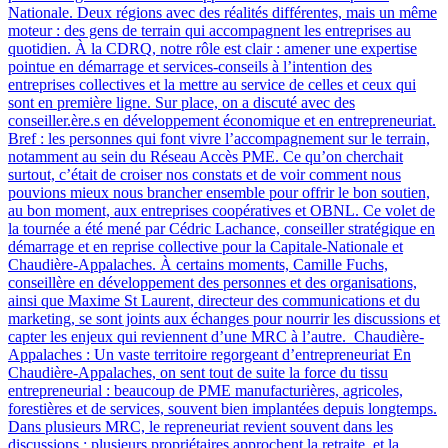
Nationale. Deux régions avec des réalités différentes, mais un même
moteur : des gens de terrain qui accompagnent les entreprises au
quotidien. À la CDRQ, notre rôle est clair : amener une expertise
pointue en démarrage et services-conseils à l’intention des
entreprises collectives et la mettre au service de celles et ceux qui
sont en première ligne. Sur place, on a discuté avec des
conseiller.ère.s en développement économique et en entrepreneuriat.
Bref : les personnes qui font vivre l’accompagnement sur le terrain,
notamment au sein du Réseau Accès PME. Ce qu’on cherchait
surtout, c’était de croiser nos constats et de voir comment nous
pouvions mieux nous brancher ensemble pour offrir le bon soutien,
au bon moment, aux entreprises coopératives et OBNL. Ce volet de
la tournée a été mené par Cédric Lachance, conseiller stratégique en
démarrage et en reprise collective pour la Capitale-Nationale et
Chaudière-Appalaches. À certains moments, Camille Fuchs,
conseillère en développement des personnes et des organisations,
ainsi que Maxime St Laurent, directeur des communications et du
marketing, se sont joints aux échanges pour nourrir les discussions et
capter les enjeux qui reviennent d’une MRC à l’autre. Chaudière-
Appalaches : Un vaste territoire regorgeant d’entrepreneuriat En
Chaudière-Appalaches, on sent tout de suite la force du tissu
entrepreneurial : beaucoup de PME manufacturières, agricoles,
forestières et de services, souvent bien implantées depuis longtemps.
Dans plusieurs MRC, le repreneuriat revient souvent dans les
discussions : plusieurs propriétaires approchent la retraite, et la