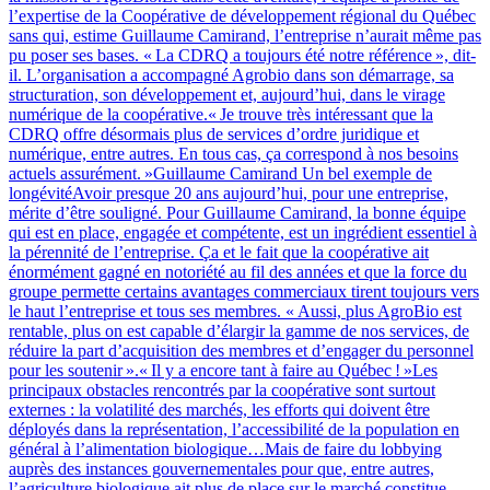
l’expertise de la Coopérative de développement régional du Québec
sans qui, estime Guillaume Camirand, l’entreprise n’aurait même pas
pu poser ses bases. « La CDRQ a toujours été notre référence », dit-
il. L’organisation a accompagné Agrobio dans son démarrage, sa
structuration, son développement et, aujourd’hui, dans le virage
numérique de la coopérative.« Je trouve très intéressant que la
CDRQ offre désormais plus de services d’ordre juridique et
numérique, entre autres. En tous cas, ça correspond à nos besoins
actuels assurément. »Guillaume Camirand Un bel exemple de
longévitéAvoir presque 20 ans aujourd’hui, pour une entreprise,
mérite d’être souligné. Pour Guillaume Camirand, la bonne équipe
qui est en place, engagée et compétente, est un ingrédient essentiel à
la pérennité de l’entreprise. Ça et le fait que la coopérative ait
énormément gagné en notoriété au fil des années et que la force du
groupe permette certains avantages commerciaux tirent toujours vers
le haut l’entreprise et tous ses membres. « Aussi, plus AgroBio est
rentable, plus on est capable d’élargir la gamme de nos services, de
réduire la part d’acquisition des membres et d’engager du personnel
pour les soutenir ».« Il y a encore tant à faire au Québec ! »Les
principaux obstacles rencontrés par la coopérative sont surtout
externes : la volatilité des marchés, les efforts qui doivent être
déployés dans la représentation, l’accessibilité de la population en
général à l’alimentation biologique…Mais de faire du lobbying
auprès des instances gouvernementales pour que, entre autres,
l’agriculture biologique ait plus de place sur le marché constitue