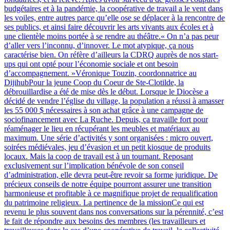
budgétaires et à la pandémie, la coopérative de travail a le vent dans
les voiles, entre autres parce qu’elle ose se déplacer à la rencontre de
ses publics, et ainsi faire découvrir les arts vivants aux écoles et à
une clientèle moins portée à se rendre au théâtre.« On n’a pas peur
d’aller vers l’inconnu, d’innover. Le mot atypique, ça nous
caractérise bien. On réfère d’ailleurs la CDRQ auprès de nos start-
ups qui ont opté pour l’économie sociale et ont besoin
d’accompagnement. »Véronique Touzin, coordonnatrice au
DijihubPour la jeune Coop du Coeur de Ste-Clotilde, la
débrouillardise a été de mise dès le début. Lorsque le Diocèse a
décidé de vendre l’église du village, la population a réussi à amasser
les 55 000 $ nécessaires à son achat grâce à une campagne de
sociofinancement avec La Ruche. Depuis, ça travaille fort pour
réaménager le lieu en récupérant les meubles et matériaux au
maximum. Une série d’activités y sont organisées : micro ouvert,
soirées médiévales, jeu d’évasion et un petit kiosque de produits
locaux. Mais la coop de travail est à un tournant. Reposant
exclusivement sur l’implication bénévole de son conseil
d’administration, elle devra peut-être revoir sa forme juridique. De
précieux conseils de notre équipe pourront assurer une transition
harmonieuse et profitable à ce magnifique projet de requalification
du patrimoine religieux. La pertinence de la missionCe qui est
revenu le plus souvent dans nos conversations sur la pérennité, c’est
le fait de répondre aux besoins des membres (les travailleurs et