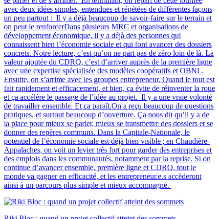
se parler et de s’arrimer. En terminant, on repart de cette tournée
avec deux idées simples, entendues et répétées de différentes façons
un peu partout : Il y a déjà beaucoup de savoir-faire sur le terrain et
on peut le renforcerDans plusieurs MRC et organisations de
développement économique, il y a déjà des personnes qui
connaissent bien l’économie sociale et qui font avancer des dossiers
concrets. Notre lecture, c’est qu’on ne part pas de zéro loin de là. La
valeur ajoutée du CDRQ, c’est d’arriver auprès de la première ligne
avec une expertise spécialisée des modèles coopératifs et OBNL.
Ensuite, on s’arrime avec les groupes entrepreneur. Quand le tout est
fait rapidement et efficacement, et bien, ça évite de réinventer la roue
et ça accélère le passage de l’idée au projet. Il y a une vraie volonté
de travailler ensemble. Et ça paraît.On a reçu beaucoup de questions
pratiques, et surtout beaucoup d’ouverture. Ça nous dit qu’il y a de
la place pour mieux se parler, mieux se transmettre des dossiers et se
donner des repères communs. Dans la Capitale-Nationale, le
potentiel de l’économie sociale est déjà bien visible ; en Chaudière-
Appalaches, on voit un levier très fort pour garder des entreprises et
des emplois dans les communautés, notamment par la reprise. Si on
continue d’avancer ensemble, première ligne et CDRQ, tout le
monde va gagner en efficacité, et les entrepreneur.e.s accèderont
ainsi à un parcours plus simple et mieux accompagné.
Riki Bloc : quand un projet collectif atteint des sommets