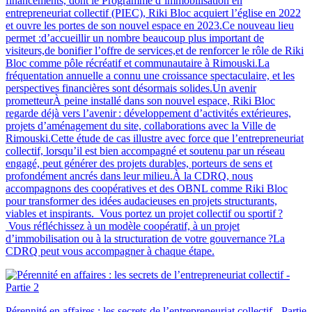
financements, dont le Programme d’immobilisation en
entrepreneuriat collectif (PIEC), Riki Bloc acquiert l’église en 2022
et ouvre les portes de son nouvel espace en 2023.Ce nouveau lieu
permet :d’accueillir un nombre beaucoup plus important de
visiteurs,de bonifier l’offre de services,et de renforcer le rôle de Riki
Bloc comme pôle récréatif et communautaire à Rimouski.La
fréquentation annuelle a connu une croissance spectaculaire, et les
perspectives financières sont désormais solides.Un avenir
prometteurÀ peine installé dans son nouvel espace, Riki Bloc
regarde déjà vers l’avenir : développement d’activités extérieures,
projets d’aménagement du site, collaborations avec la Ville de
Rimouski.Cette étude de cas illustre avec force que l’entrepreneuriat
collectif, lorsqu’il est bien accompagné et soutenu par un réseau
engagé, peut générer des projets durables, porteurs de sens et
profondément ancrés dans leur milieu.À la CDRQ, nous
accompagnons des coopératives et des OBNL comme Riki Bloc
pour transformer des idées audacieuses en projets structurants,
viables et inspirants. Vous portez un projet collectif ou sportif ?
Vous réfléchissez à un modèle coopératif, à un projet
d’immobilisation ou à la structuration de votre gouvernance ?La
CDRQ peut vous accompagner à chaque étape.
Pérennité en affaires : les secrets de l’entrepreneuriat collectif - Partie