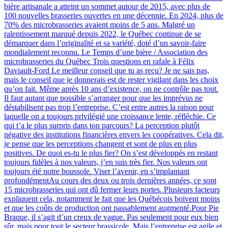
bière artisanale a atteint un sommet autour de 2015, avec plus de
100 nouvelles brasseries ouvertes en une décennie. En 2024, plus de
70% des microbrasseries avaient moins de 5 ans. Malgré un
ralentissement marqué depuis 2022, le Québec continue de se
démarquer dans l’originalité et sa variété, doté d’un savoir-faire
mondialement reconnu. Le Temps d’une bière / Association des
microbrasseries du Québec Trois questions en rafale à Félix
Daviault-Ford Le meilleur conseil que tu as reçu? Je ne sais pas,
mais le conseil que je donnerais est de rester vigilant dans les choix
qu’on fait. Même après 10 ans d’existence, on ne contrôle pas tout.
Il faut autant que possible s’arranger pour que les imprévus ne
déstabilisent pas trop l’entreprise. C’est entre autres la raison pour
laquelle on a toujours privilégié une croissance lente, réfléchie. Ce
qui t’a le plus surpris dans ton parcours? La perception plutôt
négative des institutions financières envers les coopératives. Cela dit,
je pense que les perceptions changent et sont de plus en plus
positives. De quoi es-tu le plus fier? On s’est développés en restant
toujours fidèles à nos valeurs, j’en suis très fier. Nos valeurs ont
toujours été notre boussole. Viser l’avenir, en s’implantant
profondémentAu cours des deux ou trois dernières années, ce sont
15 microbrasseries qui ont dû fermer leurs portes. Plusieurs facteurs
expliquent cela, notamment le fait que les Québécois boivent moins
et que les coûts de production ont passablement augmenté.Pour Pie
Braque, il s’agit d’un creux de vague. Pas seulement pour eux bien
sûr, mais pour tout le secteur brassicole. Mais l’entreprise est agile et