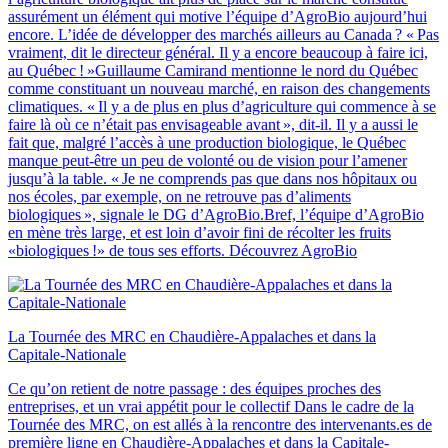
assurément un élément qui motive l’équipe d’AgroBio aujourd’hui
encore. L’idée de développer des marchés ailleurs au Canada ? « Pas
vraiment, dit le directeur général. Il y a encore beaucoup à faire ici,
au Québec ! »Guillaume Camirand mentionne le nord du Québec
comme constituant un nouveau marché, en raison des changements
climatiques. « Il y a de plus en plus d’agriculture qui commence à se
faire là où ce n’était pas envisageable avant », dit-il. Il y a aussi le
fait que, malgré l’accès à une production biologique, le Québec
manque peut-être un peu de volonté ou de vision pour l’amener
jusqu’à la table. « Je ne comprends pas que dans nos hôpitaux ou
nos écoles, par exemple, on ne retrouve pas d’aliments
biologiques », signale le DG d’AgroBio.Bref, l’équipe d’AgroBio
en mène très large, et est loin d’avoir fini de récolter les fruits
«biologiques !» de tous ses efforts. Découvrez AgroBio
La Tournée des MRC en Chaudière‑Appalaches et dans la
Capitale‑Nationale
Ce qu’on retient de notre passage : des équipes proches des
entreprises, et un vrai appétit pour le collectif Dans le cadre de la
Tournée des MRC, on est allés à la rencontre des intervenants.es de
première ligne en Chaudière-Appalaches et dans la Capitale-