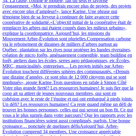
34. La cause, comme le modèle, fait du sens et favorise
l’engagement. «Moi, je prendrais encore plus de projets, des projets
avec encore plus d’ampleur!», lance Karine. Une phrase qui
témoigne bien de sa ferveur à continuer de faire avancer cette
coopérative de solidarité.«L’objectif initial de la coopérative était de
remplacer les arbres qui étaient coupés dans les milieux urbains»,
explique la coordonnatrice. Aujourd’hui, les missions du
Mouvement Arbre-Évolution sont plurielles.Compensation carbone
via le reboisement de dizaines de milliers d’arbres partout au
Québec, plantation sur les rives pour protéger les bandes riveraines,
création de micro forêts, aménagement comestible, team building en
forêt, ateliers dans les écoles, serres agro pédagogiques, etc.Écoles,
MRC, municipalités, entreprises… Les projets initiés par Arbre-
Évolution touchent différentes sphères des communautés. «Depuis
une dizaine d’années, ce sont plus de 12 000 citoyens qui se sont
impliqués», ajoute Karine.Trois questions en rafale à Simon Côté
Votre plus grande fierté? Les ressources humaines! Je suis fier que la
coop ait su attirer de jeunes nouveaux membres, qui sont en
cohésion avec le reste de l’équipe et qui ont embarqué à pieds joints.
Un défi? Les ressources humaines! Ça reste quand même un défi de
trouver les bonnes personnes, celles qui qui seront un bon fit. Ce qui
vous a le plus surpris dans votre parcours? Que les rapports avec les
institutions financières soient aussi compliqués, parfois. Une bonne
croissance… ponctuée de quelques défisAujourd’hui, Arbre-
Évolution comprend 34 membres. Une croissance appréciable