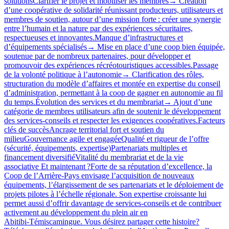
solutionsClarifier le projet et mobiliser les membres→ Création
d’une coopérative de solidarité réunissant producteurs, utilisateurs et
membres de soutien, autour d’une mission forte : créer une synergie
entre l’humain et la nature par des expériences sécuritaires,
respectueuses et innovantes.Manque d’infrastructures et
d’équipements spécialisés→ Mise en place d’une coop bien équipée,
soutenue par de nombreux partenaires, pour développer et
promouvoir des expériences récréotouristiques accessibles.Passage
de la volonté politique à l’autonomie→ Clarification des rôles,
structuration du modèle d’affaires et montée en expertise du conseil
d’administration, permettant à la coop de gagner en autonomie au fil
du temps.Évolution des services et du membrariat→ Ajout d’une
catégorie de membres utilisateurs afin de soutenir le développement
des services‑conseils et respecter les exigences coopératives.Facteurs
clés de succèsAncrage territorial fort et soutien du
milieuGouvernance agile et engagéeQualité et rigueur de l’offre
(sécurité, équipements, expertise)Partenariats multiples et
financement diversifiéVitalité du membrariat et de la vie
associative Et maintenant ?Forte de sa réputation d’excellence, la
Coop de l’Arrière-Pays envisage l’acquisition de nouveaux
équipements, l’élargissement de ses partenariats et le déploiement de
projets pilotes à l’échelle régionale. Son expertise croissante lui
permet aussi d’offrir davantage de services‑conseils et de contribuer
activement au développement du plein air en
Abitibi‑Témiscamingue. Vous désirez partager cette histoire?