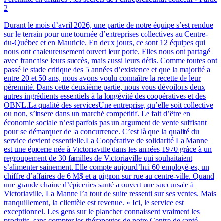
2
Durant le mois d’avril 2026, une partie de notre équipe s’est rendue
sur le terrain pour une tournée d’entreprises collectives au Centre-
du-Québec et en Mauricie. En deux jours, ce sont 12 équipes qui
nous ont chaleureusement ouvert leur porte. Elles nous ont partagé
avec franchise leurs succès, mais aussi leurs défis. Comme toutes ont
passé le stade critique des 5 années d’existence et que la majorité a
entre 20 et 50 ans, nous avons voulu connaître la recette de leur
pérennité. Dans cette deuxième partie, nous vous dévoilons deux
autres ingrédients essentiels à la longévité des coopératives et des
OBNL.La qualité des servicesUne entreprise, qu’elle soit collective
ou non, s’insère dans un marché compétitif. Le fait d’être en
économie sociale n’est parfois pas un argument de vente suffisant
pour se démarquer de la concurrence. C’est là que la qualité du
service devient essentielle.La Coopérative de solidarité La Manne
est une épicerie née à Victoriaville dans les années 1970 grâce à un
regroupement de 30 familles de Victoriaville qui souhaitaient
s’alimenter sainement. Elle compte aujourd’hui 60 employé-es, un
chiffre d’affaires de 6 M$ et a pignon sur rue au centre-ville. Quand
une grande chaine d’épiceries santé a ouvert une succursale à
Victoriaville, La Manne l’a tout de suite ressenti sur ses ventes. Mais
tranquillement, la clientèle est revenue. « Ici, le service est
exceptionnel. Les gens sur le plancher connaissent vraiment les
produits, sans compter les thérapeutes de notre Centre de santé