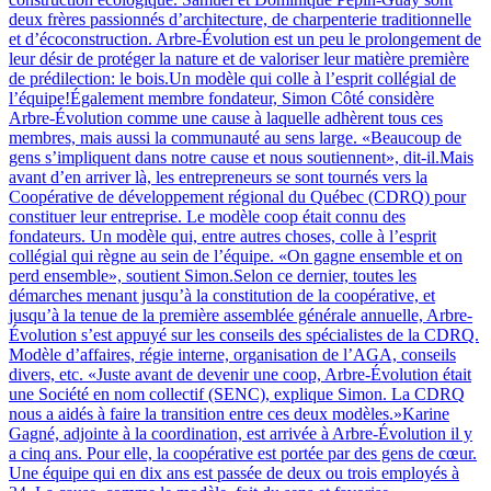
deux frères passionnés d’architecture, de charpenterie traditionnelle
et d’écoconstruction. Arbre-Évolution est un peu le prolongement de
leur désir de protéger la nature et de valoriser leur matière première
de prédilection: le bois.Un modèle qui colle à l’esprit collégial de
l’équipe!Également membre fondateur, Simon Côté considère
Arbre-Évolution comme une cause à laquelle adhèrent tous ces
membres, mais aussi la communauté au sens large. «Beaucoup de
gens s’impliquent dans notre cause et nous soutiennent», dit-il.Mais
avant d’en arriver là, les entrepreneurs se sont tournés vers la
Coopérative de développement régional du Québec (CDRQ) pour
constituer leur entreprise. Le modèle coop était connu des
fondateurs. Un modèle qui, entre autres choses, colle à l’esprit
collégial qui règne au sein de l’équipe. «On gagne ensemble et on
perd ensemble», soutient Simon.Selon ce dernier, toutes les
démarches menant jusqu’à la constitution de la coopérative, et
jusqu’à la tenue de la première assemblée générale annuelle, Arbre-
Évolution s’est appuyé sur les conseils des spécialistes de la CDRQ.
Modèle d’affaires, régie interne, organisation de l’AGA, conseils
divers, etc. «Juste avant de devenir une coop, Arbre-Évolution était
une Société en nom collectif (SENC), explique Simon. La CDRQ
nous a aidés à faire la transition entre ces deux modèles.»Karine
Gagné, adjointe à la coordination, est arrivée à Arbre-Évolution il y
a cinq ans. Pour elle, la coopérative est portée par des gens de cœur.
Une équipe qui en dix ans est passée de deux ou trois employés à