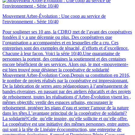
Mouvement Arbre-Évolution : Une coop au service de
l'environnement - Série 10/40
Pour souligner ses 10 ans, la CDRQ met de l’avant des coopératives
fondées il y a une décennie ou plus. Des coopératives que
l’organisation a accompagnées et en lesquelles elle a cru. Ces
entreprises sont des exemples de ténacité, d’efforts et d’excellence.
Chacune à leur façon. Voici la série 10/40.Une quarantaine de
personnes la portent, des centaines la soutiennent et des centaines
encore bénéficient de ses services. Alors oui, le mot «mouvement»
est bien trouvé pour désigner la coopérative de solidarité
Mouvement Arbre-Évolution Coop.Depuis sa constitution en 2016,
le nombre de projets réalisés par la coopérative est impressionnant.
De la fabrication de serres agro pédagogiques à l’aménagement de
bandes-riveraines, en passant par des ateliers éducatifs et des projets
de reboisement, toutes les réalisations d’Arbre-Évolution visent les ,
mêmes objectifs: verdir des espaces urbains, encourager le
reboisement, protéger les plans d’eau et semer l’amour de la nature
dans les têtes.L’avantage principal de la coopérative de solidarité?
La solidarité!Celle qu’elle inspire, qu’elle sollicite et qu’elle offre.
La coopérative est une initiative des mêmes personnes, entre autres,
qui sont à la tête de Linéaire écoconstruction, une entreprise de
construction écologique. Samuel et Dominique Pépin-Guay sont