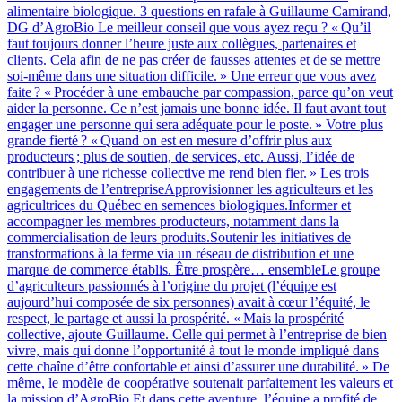
alimentaire biologique. 3 questions en rafale à Guillaume Camirand,
DG d’AgroBio Le meilleur conseil que vous ayez reçu ? « Qu’il
faut toujours donner l’heure juste aux collègues, partenaires et
clients. Cela afin de ne pas créer de fausses attentes et de se mettre
soi-même dans une situation difficile. » Une erreur que vous avez
faite ? « Procéder à une embauche par compassion, parce qu’on veut
aider la personne. Ce n’est jamais une bonne idée. Il faut avant tout
engager une personne qui sera adéquate pour le poste. » Votre plus
grande fierté ? « Quand on est en mesure d’offrir plus aux
producteurs ; plus de soutien, de services, etc. Aussi, l’idée de
contribuer à une richesse collective me rend bien fier. » Les trois
engagements de l’entrepriseApprovisionner les agriculteurs et les
agricultrices du Québec en semences biologiques.Informer et
accompagner les membres producteurs, notamment dans la
commercialisation de leurs produits.Soutenir les initiatives de
transformations à la ferme via un réseau de distribution et une
marque de commerce établis. Être prospère… ensembleLe groupe
d’agriculteurs passionnés à l’origine du projet (l’équipe est
aujourd’hui composée de six personnes) avait à cœur l’équité, le
respect, le partage et aussi la prospérité. « Mais la prospérité
collective, ajoute Guillaume. Celle qui permet à l’entreprise de bien
vivre, mais qui donne l’opportunité à tout le monde impliqué dans
cette chaîne d’être confortable et ainsi d’assurer une durabilité. » De
même, le modèle de coopérative soutenait parfaitement les valeurs et
la mission d’AgroBio.Et dans cette aventure, l’équipe a profité de