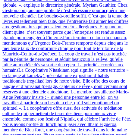
globale. », explique la directrice générale, Myriam Gauthier. Chez
Gestion.com, aucune publicité n’est nécessaire pour acquérir une
nouvelle clientèle. Le bouche-à-oreille suffit. C’est que la tenue de
livres est tellement bien faite, que l’entreprise fait aimer les chiffres
aux gestionnaires qui pensaient en être allergiques. Et quand un
client quitte, c’est souvent parce que l’entreprise est rendue assez
grande pour engager à l’interne.Pour terminer ce tour du chapeau,
mentionnons qu’Urgence Bois-Francs remporte depuis cinq ans le
meilleure taux de conformité clinique pour tout le territoire de la
Mauricie-Centre-du-Québec. La coop de travail n’est pas touchée
par la pénurie de personnel et séduit beaucoup la relève, qu’elle
initie au modèle dès sa sortie du cégep. La priorité accordée aux
humainsLa Coopérative Nitaskinan (qui signifie « notre territoire »
en langue atikamekw) présentait une exposition d’habits
traditionnels (regalias) lors de notre visite. Elle offre des cours de
langue et d’artisanat (perlage, capteurs de rêve), dont certains sont
réservés à une clientèle autochtone. La membre travailleuse Marie-
Ange Petiquay insiste : « quand une personne entre ici, on va
travailler à partir de son besoin à elle, qu’il soit émotionnel ou
spirituel ». La coopérative offre aussi des activités de médiation
culturelle qui permettent de tisser des liens pour mieux vivre
ensemble, comme son festival Nipinik, qui célèbre l’arrivée de l’été.
Nous avons profité du lunch pour jaser avec Ilham Figueroa,
membre de Bleu forêt, une coopérative de travail dans le domaine