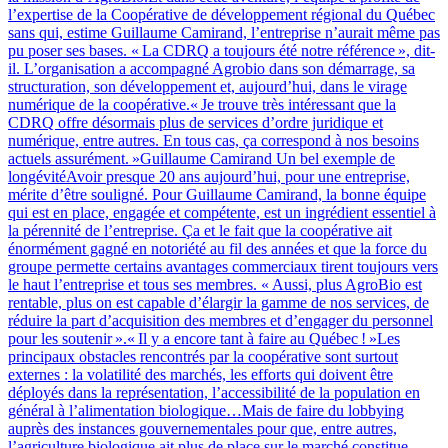
l’expertise de la Coopérative de développement régional du Québec
sans qui, estime Guillaume Camirand, l’entreprise n’aurait même pas
pu poser ses bases. « La CDRQ a toujours été notre référence », dit-
il. L’organisation a accompagné Agrobio dans son démarrage, sa
structuration, son développement et, aujourd’hui, dans le virage
numérique de la coopérative.« Je trouve très intéressant que la
CDRQ offre désormais plus de services d’ordre juridique et
numérique, entre autres. En tous cas, ça correspond à nos besoins
actuels assurément. »Guillaume Camirand Un bel exemple de
longévitéAvoir presque 20 ans aujourd’hui, pour une entreprise,
mérite d’être souligné. Pour Guillaume Camirand, la bonne équipe
qui est en place, engagée et compétente, est un ingrédient essentiel à
la pérennité de l’entreprise. Ça et le fait que la coopérative ait
énormément gagné en notoriété au fil des années et que la force du
groupe permette certains avantages commerciaux tirent toujours vers
le haut l’entreprise et tous ses membres. « Aussi, plus AgroBio est
rentable, plus on est capable d’élargir la gamme de nos services, de
réduire la part d’acquisition des membres et d’engager du personnel
pour les soutenir ».« Il y a encore tant à faire au Québec ! »Les
principaux obstacles rencontrés par la coopérative sont surtout
externes : la volatilité des marchés, les efforts qui doivent être
déployés dans la représentation, l’accessibilité de la population en
général à l’alimentation biologique…Mais de faire du lobbying
auprès des instances gouvernementales pour que, entre autres,
l’agriculture biologique ait plus de place sur le marché constitue