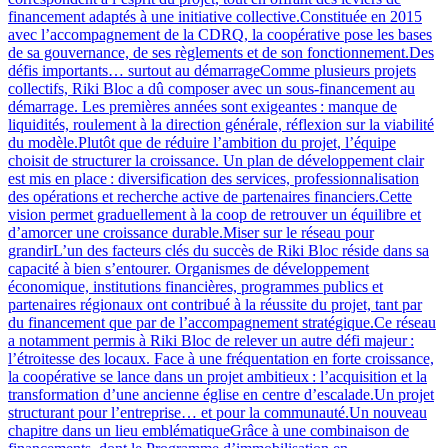
financement adaptés à une initiative collective.Constituée en 2015
avec l’accompagnement de la CDRQ, la coopérative pose les bases
de sa gouvernance, de ses règlements et de son fonctionnement.Des
défis importants… surtout au démarrageComme plusieurs projets
collectifs, Riki Bloc a dû composer avec un sous-financement au
démarrage. Les premières années sont exigeantes : manque de
liquidités, roulement à la direction générale, réflexion sur la viabilité
du modèle.Plutôt que de réduire l’ambition du projet, l’équipe
choisit de structurer la croissance. Un plan de développement clair
est mis en place : diversification des services, professionnalisation
des opérations et recherche active de partenaires financiers.Cette
vision permet graduellement à la coop de retrouver un équilibre et
d’amorcer une croissance durable.Miser sur le réseau pour
grandirL’un des facteurs clés du succès de Riki Bloc réside dans sa
capacité à bien s’entourer. Organismes de développement
économique, institutions financières, programmes publics et
partenaires régionaux ont contribué à la réussite du projet, tant par
du financement que par de l’accompagnement stratégique.Ce réseau
a notamment permis à Riki Bloc de relever un autre défi majeur :
l’étroitesse des locaux. Face à une fréquentation en forte croissance,
la coopérative se lance dans un projet ambitieux : l’acquisition et la
transformation d’une ancienne église en centre d’escalade.Un projet
structurant pour l’entreprise… et pour la communauté.Un nouveau
chapitre dans un lieu emblématiqueGrâce à une combinaison de