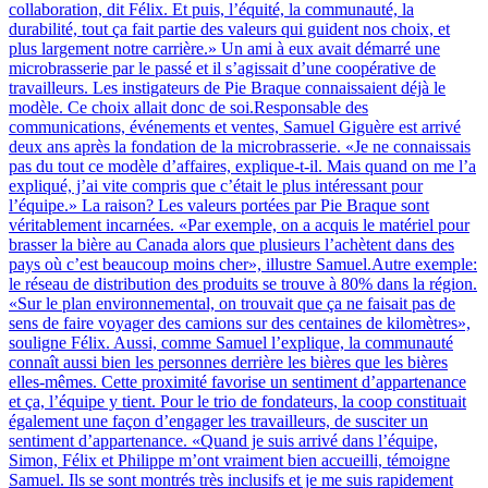
collaboration, dit Félix. Et puis, l’équité, la communauté, la
durabilité, tout ça fait partie des valeurs qui guident nos choix, et
plus largement notre carrière.» Un ami à eux avait démarré une
microbrasserie par le passé et il s’agissait d’une coopérative de
travailleurs. Les instigateurs de Pie Braque connaissaient déjà le
modèle. Ce choix allait donc de soi.Responsable des
communications, événements et ventes, Samuel Giguère est arrivé
deux ans après la fondation de la microbrasserie. «Je ne connaissais
pas du tout ce modèle d’affaires, explique-t-il. Mais quand on me l’a
expliqué, j’ai vite compris que c’était le plus intéressant pour
l’équipe.» La raison? Les valeurs portées par Pie Braque sont
véritablement incarnées. «Par exemple, on a acquis le matériel pour
brasser la bière au Canada alors que plusieurs l’achètent dans des
pays où c’est beaucoup moins cher», illustre Samuel.Autre exemple:
le réseau de distribution des produits se trouve à 80% dans la région.
«Sur le plan environnemental, on trouvait que ça ne faisait pas de
sens de faire voyager des camions sur des centaines de kilomètres»,
souligne Félix. Aussi, comme Samuel l’explique, la communauté
connaît aussi bien les personnes derrière les bières que les bières
elles-mêmes. Cette proximité favorise un sentiment d’appartenance
et ça, l’équipe y tient. Pour le trio de fondateurs, la coop constituait
également une façon d’engager les travailleurs, de susciter un
sentiment d’appartenance. «Quand je suis arrivé dans l’équipe,
Simon, Félix et Philippe m’ont vraiment bien accueilli, témoigne
Samuel. Ils se sont montrés très inclusifs et je me suis rapidement