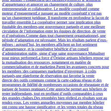
d’appartenance,et amorcer un changement de culture, plus
entrepreneuriale et collaborative. Le modèle coopératif comme
moteur d’engagementLe passage au modèle coopératif n’est pas
qu’un changement juridique. Il transforme en profondeur la façon de
travailler ensemble.La coopérative permet :une implication plus
équitable des membres,une gouvernance partagée,et une meilleure
circulation de l’information entre les équipes de direction, de vente
et d’opérations.Comme dans tout changement organisationnel, une
période d’adaptation est nécessaire. Mais les résultats parlent d’eux-
mêmes : aujourd’hui, les membres affichent un fort sentiment
d’appartenance, et la coopérative bénéficie d’un conseil
d’administration stable, signe d’une saine gouvernance.Mutualiser
pour mieux performerLa force d’Ôrigine artisans hôteliers repose sur
la mutualisation des ressources, notamment en matière de
commercialisation et de marketing.Parmi les avantages concrets pour
les membres :des campagnes marketing d’envergure, à coûts
partagés,une plateforme de réservation qui favorise la vente
directe,des outils communs comme la carte-cadeau réseau et des
programmes de fidélité,de nombreuses occasions de réseautage et de
partage de bonnes pratiques.Cette approche permet aux hôteliers de
rester indépendants, tout en profitant d’outils comparables à ceux
des grandes chaînes.Des retombées bien réellesLes résultats sont au
rendez-vous. Les ventes annuelles moyennes par membre hôtelier
ont connu une hausse significative, et les ventes totales du réseau