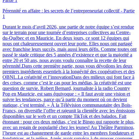
Pérennité en affaire : les secrets de l’entrepreneuriat collectif - Partie
1
Durant le mois d’avril 2026, une partie de notre équipe s’est rendue
sur le terrain pour une tournée d’entreprises collectives au Centre-
du-Québec et en Mauricie. En deux jours, ce sont 12 équipes qui
nous ont chaleureusement ouvert leur porte. Elles nous ont partagé
avec franchise leurs succès, mais aussi leurs défis. Comme toutes ont
passé le stade critique des 5 années d’existence et que la majorité a
entre 20 et 50 ans, nous avons voulu connaître la recette de leur
pérennité.Dans cette première partie, nous vous dévoilons les deux
premiers ingrédients essentiels à la longévité des coopératives et des
OBNL.La créativité et l’innovationDans des milieux qui font face à
des crises, comme c’est le cas pour les médias, la créativité est une
question de survie. Robert Bernard, journaliste à la radio Country
Pop en Mauricie, est sans équivoque : « Il faut avoir une vision et
suivre les tendances, parce qu’à partir du moment où on devient
statique, c’est terminé. » À la Télévision communautaire des Bois-
Francs, on diversifie l’offre et rajeunit la clientèle avec les émissions
disponibles sur le web et un compte TikTok et des balados. Fait
étonnant : pour ces deux médias, c’est le Bingo qui rapporte le plus,
avec un regain de popularité chez les jeunes! Au Théâtre Parminou,
l’heure est au changement de garde entre les membres fondateurs et
fondatrices, et la relève. Après avoir survécu à de grosses coupures