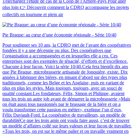
Téléchargez l'étude de cas de la Coop de l'Arrière-Pays Pour aller
plus loin 👉 Découvrir comment la CDRQ accompagne les projets
collectifs en tourisme et plein air
Pie Braque: au cœur d’une économie régionale - Série 10/40
Pour souligner ses 10 ans, la CDRQ met de l’avant des coopératives
fondées il y a une décennie ou plus. Des coopératives que
l’organisation a accompagnées et en lesquelles elle a cru. Ces
entreprises sont des exemples de ténacité, d’efforts et d’excellence.
Chacune à leur façon. Voici la série 10/40.Cela fera bientôt dix ans
que Pie Braque, microbrasserie artisanale de Jonquière, existe. Dix
années à fabriquer des bières, en misant d’abord sur des types plus
traditionnels, comme les Belge et les Anglaise, puis en variant de
plus en plus les styles. Mais toujours, toujours, avec un souci de
qualité constant.Les fondateurs, Félix, Simon et Philippe, avaient
tous les trois un autre job avant de démarrer la microbrasserie «Mais
on était aussi tous passionnés par le brassage de la bière et on a
voulu transformer cette passion en métier», explique l’un d’eux,
Félix Daviault-Ford. La coopérative de travailleurs, un modèle de
durabilitéCe que les trois amis ont voulu faire aussi, c’est de trouver
un modèle d’affaires collé sur leurs valeurs et leur façon de travailler.
«Tous les trois, on est sur le même palier et on travaille vraiment en