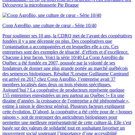
Découvrez la microbrasserie Pie Braque
Coop AgroBio, une culture de cœur - Série 10/40
Pour souligner ses 10 ans, la CDRQ met de l’avant des coopératives
fondées il y a une décennie ou plus. Des coopératives que
l’organisation a accompagnées et en lesquelles elle a cru. Ces
entreprises sont des exemples de ténacité, d’efforts et d’excellence.
Chacune à leur façon. Voici la série 10/40.La Coop AgroBio du
Québec a été fondée en 2007, poussée par la volonté de ses
fondateurs de donner une plus grande portée au marché québécois
des semences biologiques. Résultat ?Lorsque Guillaume Camirand
est arrivé en 2017 chez Coop AgroBio, l’entreprise avait 37
membres localisés dans deux ou trois régions spécifiques.
Aujourd’hui ? La coopérative de producteurs représente quelque
155 entreprises enregistrées un peu partout au Québec !« En une
dizaine d’années, la croissance de l’entreprise a été phénoménale »,
estime à raison le directeur général. Plusieurs facteurs expliquent
cette évolution. D’abord, la coopérative a été créée pour de « bonnes
raisons », soit de regrouper des agriculteurs biologiques pour
permettre une meilleure représentativité de cette culture-là. Elle s’est
basée sur des valeurs de solidarité tout en souhaitant favoriser un
mouvement social soutenant l’importance d’une accessibilité