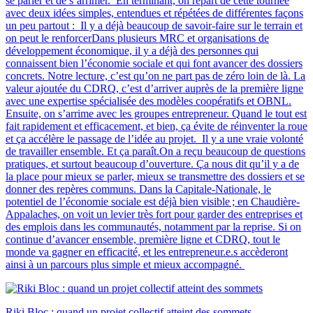
se parler et de s’arrimer. En terminant, on repart de cette tournée
avec deux idées simples, entendues et répétées de différentes façons
un peu partout : Il y a déjà beaucoup de savoir-faire sur le terrain et
on peut le renforcerDans plusieurs MRC et organisations de
développement économique, il y a déjà des personnes qui
connaissent bien l’économie sociale et qui font avancer des dossiers
concrets. Notre lecture, c’est qu’on ne part pas de zéro loin de là. La
valeur ajoutée du CDRQ, c’est d’arriver auprès de la première ligne
avec une expertise spécialisée des modèles coopératifs et OBNL.
Ensuite, on s’arrime avec les groupes entrepreneur. Quand le tout est
fait rapidement et efficacement, et bien, ça évite de réinventer la roue
et ça accélère le passage de l’idée au projet. Il y a une vraie volonté
de travailler ensemble. Et ça paraît.On a reçu beaucoup de questions
pratiques, et surtout beaucoup d’ouverture. Ça nous dit qu’il y a de
la place pour mieux se parler, mieux se transmettre des dossiers et se
donner des repères communs. Dans la Capitale-Nationale, le
potentiel de l’économie sociale est déjà bien visible ; en Chaudière-
Appalaches, on voit un levier très fort pour garder des entreprises et
des emplois dans les communautés, notamment par la reprise. Si on
continue d’avancer ensemble, première ligne et CDRQ, tout le
monde va gagner en efficacité, et les entrepreneur.e.s accèderont
ainsi à un parcours plus simple et mieux accompagné.
Riki Bloc : quand un projet collectif atteint des sommets