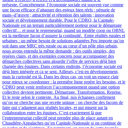
présente. Concrètement, l’économie sociale est souvent vue comme
une façon efficace d’attaquer des enjeux bien réels : pénurie de
main‑-d’œuvre ; attractivité et rétention des talents ; innovation
sociale et développement durable. Pour le CDRQ, la Capitale-
Nationale est un terrain particulièrement porteur pour le démarrage
collectif… et pour le repreneuriat, quand un modèle coop ou OBNL
est la meilleure façon d’assurer la continuité. Entre réalités rurales et
urbaines : un même besoin de solutions adaptées Peu importe qu’on
soit dans une MRC très rurale ou au cœur d’un pôle plus urbain,
nous avons entendu la même demande : des outils simples, des
repères clairs, et des exemples concrets pour accompagner des
démarches collectives sans alourdir l’offre de services déjà bien
chargée des équipes. Dans certains endroits, l’économie sociale est
déjà bien intégrée et ça se sent. Ailleurs, c’est en développement,
mais la curiosité est là. Dans les deux cas, on voit un espace clair
pour mieux se coordonner : la première ligne repère les besoins, et le
CDRQ peut venir renforcer l’accompagnement quand une option
collective devient pertinente. Démarrage. Transformation. Reprise.
Et le reste selon le contexte. Au final, nos échanges confirment
qu’on ne cherche pas une recette unique : on cherche des façons de
faire qui s’adaptent aux réalités locales, et qui misent sur la
collaboration entre les équipes. C’est exactement là que
l’entrepreneuriat collectif peut prendre plus de place autant en
Chaudière-Appalaches qu’en Capitale-Nationale si on continue de