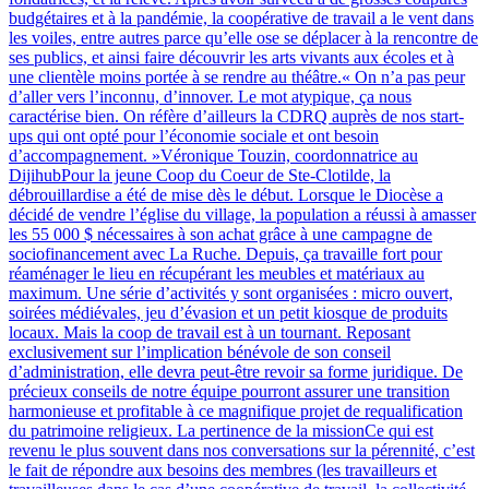
budgétaires et à la pandémie, la coopérative de travail a le vent dans
les voiles, entre autres parce qu’elle ose se déplacer à la rencontre de
ses publics, et ainsi faire découvrir les arts vivants aux écoles et à
une clientèle moins portée à se rendre au théâtre.« On n’a pas peur
d’aller vers l’inconnu, d’innover. Le mot atypique, ça nous
caractérise bien. On réfère d’ailleurs la CDRQ auprès de nos start-
ups qui ont opté pour l’économie sociale et ont besoin
d’accompagnement. »Véronique Touzin, coordonnatrice au
DijihubPour la jeune Coop du Coeur de Ste-Clotilde, la
débrouillardise a été de mise dès le début. Lorsque le Diocèse a
décidé de vendre l’église du village, la population a réussi à amasser
les 55 000 $ nécessaires à son achat grâce à une campagne de
sociofinancement avec La Ruche. Depuis, ça travaille fort pour
réaménager le lieu en récupérant les meubles et matériaux au
maximum. Une série d’activités y sont organisées : micro ouvert,
soirées médiévales, jeu d’évasion et un petit kiosque de produits
locaux. Mais la coop de travail est à un tournant. Reposant
exclusivement sur l’implication bénévole de son conseil
d’administration, elle devra peut-être revoir sa forme juridique. De
précieux conseils de notre équipe pourront assurer une transition
harmonieuse et profitable à ce magnifique projet de requalification
du patrimoine religieux. La pertinence de la missionCe qui est
revenu le plus souvent dans nos conversations sur la pérennité, c’est
le fait de répondre aux besoins des membres (les travailleurs et