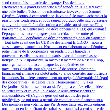
senti comme faisant partie de la gang.» Des débuts…
effervescents!«Quand l’entreprise a été fondée en 2017, il y avait
une belle bulle d’éclosion de microbrasseries», explique Samuel
Giguère. Ajoutez à cette tendance, la volonté, le travail acharné et la
passion des fondateurs, et vous saurez pourquoi cette microbrasserie
a pu voir le jour.«Il faut dire qu’on a été aidés aussi, précise Félix.
Par exemple, le Centre local de développement (CLD) qui existait à
l’époque nous a accompagnés pour la rédaction de notre plan
d’affaires. La Coopérative de développement régional du Saguenay
– tout juste avant que les CDR ne deviennent la CDRQ – nous a
aussi beaucoup soutenus.» Notamment en élaborant avec l’équipe la
régie interne de la coopérative, en rendant plus limpide la
gouvernance. «Ils nous ont bien partis, avec de bonnes bases»,
indique Félix. Aujourd’hui, la micro est membre de Réseau Coop,
une organisation qui accompagne les coopératives de
travailleurs.Cela dit, tout n’a pas coulé de source. Obtenir du
financement a même été plutôt ardu. «J’ai pu constater que plusieurs
institutions financières entretenaient un préjugé défavorable à l’égard
des coopératives», se désole Félix. Heureusement, il y a eu
Desjardins. Et heureusement aussi, l’équipe a eu l’excellente idée de
solliciter ceux et celles qu’elle appelle leurs ambassadeurs et
ambassadrices. «Il s’agit de gens qui ont acquis des parts
privilégiées, ce qui nous a permis de combler notre financement.»
Des membres non votants, que Pie Braque traite aux petits oignons,
notamment en leur offrant des rabais substantiels.La croissance de la