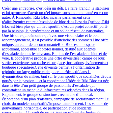
Créer une entreprise, c’est déjà un défi. La faire grandir, la stabiliser
et lui permettre d’avoir un réel impact sur sa communauté en est un
autre. À Rimouski, Riki Bloc incarne parfaitement cette
réalité.Premier centre d’escalade de bloc dans l’est du Québec, Riki
Bloc est bien plus qu’un lieu sportif : c’est un projet collectif, porté
par la passion, la persévérance et un solide réseau de partenaires.
Une histoire qui démontre qu’avec une vision claire et le bon
accompagnement, il est possible d’atteindre des sommets.Une offre
unique, au cœur de la communautéRiki Bloc est un espace
accueillant, accessible et professionnel, destiné aux adeptes
d’escalade de tous les niveaux. En plus de l’escalade de bloc et de
voie, la coopérative propose une offre diversifiée : camps de jour,
sorties extérieures sur roche et sur glace, formations, événements et
boutique spécialisée.Cette diversité permet à l’organisation de
rejoindre un large public et de jouer un rôle actif dans la
dynamisation du milieu, tant sur le plan sportif que social.Des débuts
portés par la passion… et la coopérationL’idée de Riki Bloc est née
dans la tête d’un petit groupe de passionnés d’escalade qui
constataient un manque d’infrastructures adaptées dans la région.
Rapidement, le groupe se structure : recherche d’un local,
élaboration d’un plan d’affaires, campagne de sociofinancement.Le
choix du modèle coopératif s’impose naturellement. Les valeurs de
gouvernance horizontale, de participation et de solidarité
correspondent à l’esprit du projet, tout en offrant des leviers de