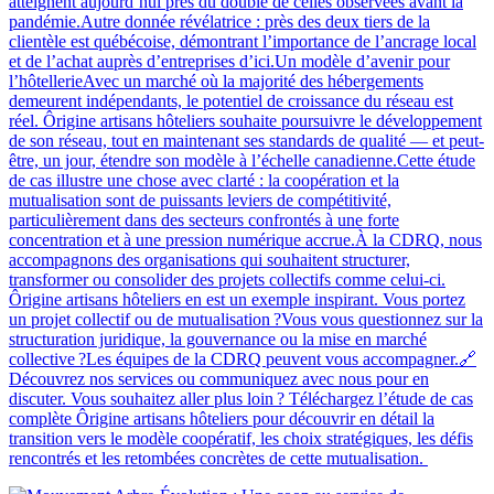
atteignent aujourd’hui près du double de celles observées avant la
pandémie.Autre donnée révélatrice : près des deux tiers de la
clientèle est québécoise, démontrant l’importance de l’ancrage local
et de l’achat auprès d’entreprises d’ici.Un modèle d’avenir pour
l’hôtellerieAvec un marché où la majorité des hébergements
demeurent indépendants, le potentiel de croissance du réseau est
réel. Ôrigine artisans hôteliers souhaite poursuivre le développement
de son réseau, tout en maintenant ses standards de qualité — et peut-
être, un jour, étendre son modèle à l’échelle canadienne.Cette étude
de cas illustre une chose avec clarté : la coopération et la
mutualisation sont de puissants leviers de compétitivité,
particulièrement dans des secteurs confrontés à une forte
concentration et à une pression numérique accrue.À la CDRQ, nous
accompagnons des organisations qui souhaitent structurer,
transformer ou consolider des projets collectifs comme celui-ci.
Ôrigine artisans hôteliers en est un exemple inspirant. Vous portez
un projet collectif ou de mutualisation ?Vous vous questionnez sur la
structuration juridique, la gouvernance ou la mise en marché
collective ?Les équipes de la CDRQ peuvent vous accompagner.🔗
Découvrez nos services ou communiquez avec nous pour en
discuter. Vous souhaitez aller plus loin ? Téléchargez l’étude de cas
complète Ôrigine artisans hôteliers pour découvrir en détail la
transition vers le modèle coopératif, les choix stratégiques, les défis
rencontrés et les retombées concrètes de cette mutualisation.