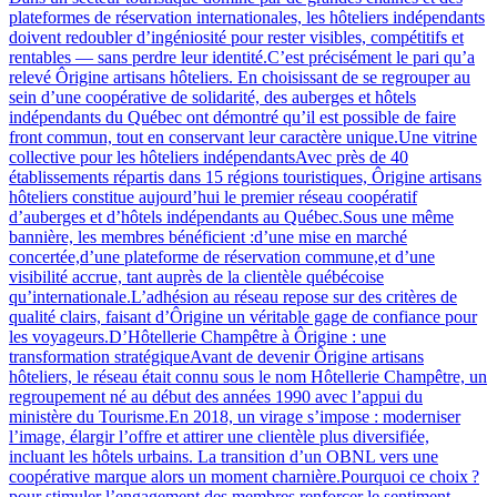
plateformes de réservation internationales, les hôteliers indépendants
doivent redoubler d’ingéniosité pour rester visibles, compétitifs et
rentables — sans perdre leur identité.C’est précisément le pari qu’a
relevé Ôrigine artisans hôteliers. En choisissant de se regrouper au
sein d’une coopérative de solidarité, des auberges et hôtels
indépendants du Québec ont démontré qu’il est possible de faire
front commun, tout en conservant leur caractère unique.Une vitrine
collective pour les hôteliers indépendantsAvec près de 40
établissements répartis dans 15 régions touristiques, Ôrigine artisans
hôteliers constitue aujourd’hui le premier réseau coopératif
d’auberges et d’hôtels indépendants au Québec.Sous une même
bannière, les membres bénéficient :d’une mise en marché
concertée,d’une plateforme de réservation commune,et d’une
visibilité accrue, tant auprès de la clientèle québécoise
qu’internationale.L’adhésion au réseau repose sur des critères de
qualité clairs, faisant d’Ôrigine un véritable gage de confiance pour
les voyageurs.D’Hôtellerie Champêtre à Ôrigine : une
transformation stratégiqueAvant de devenir Ôrigine artisans
hôteliers, le réseau était connu sous le nom Hôtellerie Champêtre, un
regroupement né au début des années 1990 avec l’appui du
ministère du Tourisme.En 2018, un virage s’impose : moderniser
l’image, élargir l’offre et attirer une clientèle plus diversifiée,
incluant les hôtels urbains. La transition d’un OBNL vers une
coopérative marque alors un moment charnière.Pourquoi ce choix ?
pour stimuler l’engagement des membres,renforcer le sentiment