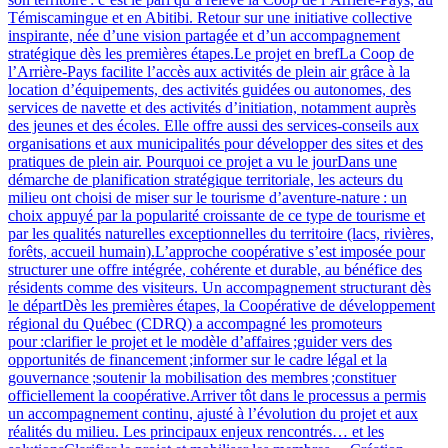
Témiscamingue et en Abitibi. Retour sur une initiative collective
inspirante, née d’une vision partagée et d’un accompagnement
stratégique dès les premières étapes.Le projet en brefLa Coop de
l’Arrière-Pays facilite l’accès aux activités de plein air grâce à la
location d’équipements, des activités guidées ou autonomes, des
services de navette et des activités d’initiation, notamment auprès
des jeunes et des écoles. Elle offre aussi des services‑conseils aux
organisations et aux municipalités pour développer des sites et des
pratiques de plein air. Pourquoi ce projet a vu le jourDans une
démarche de planification stratégique territoriale, les acteurs du
milieu ont choisi de miser sur le tourisme d’aventure‑nature : un
choix appuyé par la popularité croissante de ce type de tourisme et
par les qualités naturelles exceptionnelles du territoire (lacs, rivières,
forêts, accueil humain).L’approche coopérative s’est imposée pour
structurer une offre intégrée, cohérente et durable, au bénéfice des
résidents comme des visiteurs. Un accompagnement structurant dès
le départDès les premières étapes, la Coopérative de développement
régional du Québec (CDRQ) a accompagné les promoteurs
pour :clarifier le projet et le modèle d’affaires ;guider vers des
opportunités de financement ;informer sur le cadre légal et la
gouvernance ;soutenir la mobilisation des membres ;constituer
officiellement la coopérative.Arriver tôt dans le processus a permis
un accompagnement continu, ajusté à l’évolution du projet et aux
réalités du milieu. Les principaux enjeux rencontrés… et les