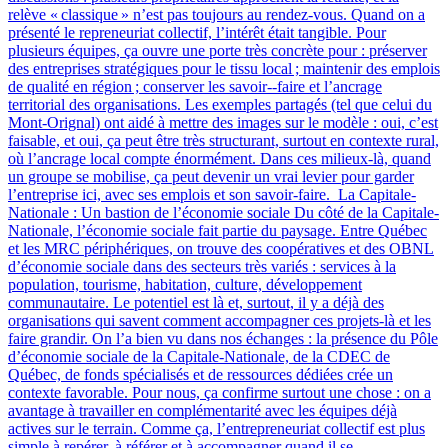
relève « classique » n’est pas toujours au rendez-vous. Quand on a
présenté le repreneuriat collectif, l’intérêt était tangible. Pour
plusieurs équipes, ça ouvre une porte très concrète pour : préserver
des entreprises stratégiques pour le tissu local ; maintenir des emplois
de qualité en région ; conserver les savoir‑-faire et l’ancrage
territorial des organisations. Les exemples partagés (tel que celui du
Mont-Orignal) ont aidé à mettre des images sur le modèle : oui, c’est
faisable, et oui, ça peut être très structurant, surtout en contexte rural,
où l’ancrage local compte énormément. Dans ces milieux-là, quand
un groupe se mobilise, ça peut devenir un vrai levier pour garder
l’entreprise ici, avec ses emplois et son savoir-faire. La Capitale-
Nationale : Un bastion de l’économie sociale Du côté de la Capitale-
Nationale, l’économie sociale fait partie du paysage. Entre Québec
et les MRC périphériques, on trouve des coopératives et des OBNL
d’économie sociale dans des secteurs très variés : services à la
population, tourisme, habitation, culture, développement
communautaire. Le potentiel est là et, surtout, il y a déjà des
organisations qui savent comment accompagner ces projets-là et les
faire grandir. On l’a bien vu dans nos échanges : la présence du Pôle
d’économie sociale de la Capitale-Nationale, de la CDEC de
Québec, de fonds spécialisés et de ressources dédiées crée un
contexte favorable. Pour nous, ça confirme surtout une chose : on a
avantage à travailler en complémentarité avec les équipes déjà
actives sur le terrain. Comme ça, l’entrepreneuriat collectif est plus
simple à repérer, à référer et à accompagner quand il se