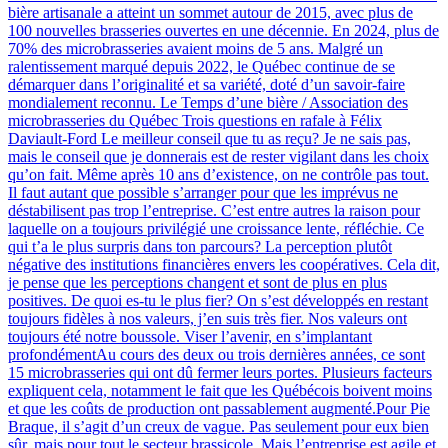
bière artisanale a atteint un sommet autour de 2015, avec plus de
100 nouvelles brasseries ouvertes en une décennie. En 2024, plus de
70% des microbrasseries avaient moins de 5 ans. Malgré un
ralentissement marqué depuis 2022, le Québec continue de se
démarquer dans l’originalité et sa variété, doté d’un savoir-faire
mondialement reconnu. Le Temps d’une bière / Association des
microbrasseries du Québec Trois questions en rafale à Félix
Daviault-Ford Le meilleur conseil que tu as reçu? Je ne sais pas,
mais le conseil que je donnerais est de rester vigilant dans les choix
qu’on fait. Même après 10 ans d’existence, on ne contrôle pas tout.
Il faut autant que possible s’arranger pour que les imprévus ne
déstabilisent pas trop l’entreprise. C’est entre autres la raison pour
laquelle on a toujours privilégié une croissance lente, réfléchie. Ce
qui t’a le plus surpris dans ton parcours? La perception plutôt
négative des institutions financières envers les coopératives. Cela dit,
je pense que les perceptions changent et sont de plus en plus
positives. De quoi es-tu le plus fier? On s’est développés en restant
toujours fidèles à nos valeurs, j’en suis très fier. Nos valeurs ont
toujours été notre boussole. Viser l’avenir, en s’implantant
profondémentAu cours des deux ou trois dernières années, ce sont
15 microbrasseries qui ont dû fermer leurs portes. Plusieurs facteurs
expliquent cela, notamment le fait que les Québécois boivent moins
et que les coûts de production ont passablement augmenté.Pour Pie
Braque, il s’agit d’un creux de vague. Pas seulement pour eux bien
sûr, mais pour tout le secteur brassicole. Mais l’entreprise est agile et