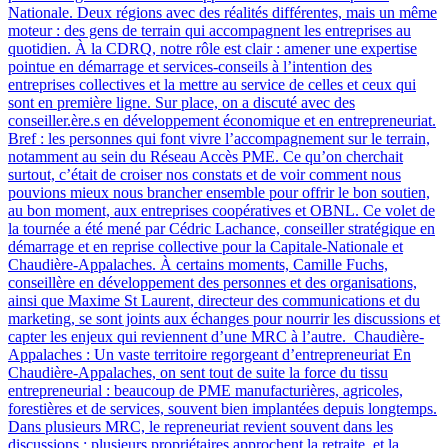
Nationale. Deux régions avec des réalités différentes, mais un même
moteur : des gens de terrain qui accompagnent les entreprises au
quotidien. À la CDRQ, notre rôle est clair : amener une expertise
pointue en démarrage et services-conseils à l’intention des
entreprises collectives et la mettre au service de celles et ceux qui
sont en première ligne. Sur place, on a discuté avec des
conseiller.ère.s en développement économique et en entrepreneuriat.
Bref : les personnes qui font vivre l’accompagnement sur le terrain,
notamment au sein du Réseau Accès PME. Ce qu’on cherchait
surtout, c’était de croiser nos constats et de voir comment nous
pouvions mieux nous brancher ensemble pour offrir le bon soutien,
au bon moment, aux entreprises coopératives et OBNL. Ce volet de
la tournée a été mené par Cédric Lachance, conseiller stratégique en
démarrage et en reprise collective pour la Capitale-Nationale et
Chaudière-Appalaches. À certains moments, Camille Fuchs,
conseillère en développement des personnes et des organisations,
ainsi que Maxime St Laurent, directeur des communications et du
marketing, se sont joints aux échanges pour nourrir les discussions et
capter les enjeux qui reviennent d’une MRC à l’autre. Chaudière-
Appalaches : Un vaste territoire regorgeant d’entrepreneuriat En
Chaudière-Appalaches, on sent tout de suite la force du tissu
entrepreneurial : beaucoup de PME manufacturières, agricoles,
forestières et de services, souvent bien implantées depuis longtemps.
Dans plusieurs MRC, le repreneuriat revient souvent dans les
discussions : plusieurs propriétaires approchent la retraite, et la