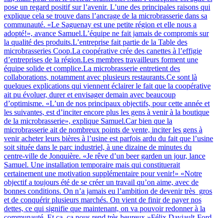
pose un regard positif sur l’avenir. L’une des principales raisons qui
explique cela se trouve dans l’ancrage de la microbrasserie dans sa
communauté. «Le Saguenay est une petite région et elle nous a
adopté!», avance Samuel.L’équipe ne fait jamais de compromis sur
la qualité des produits.L’entreprise fait partie de la Table des
microbrasseries Coop.La coopérative crée des canettes à l’effigie
d’entreprises de la région.Les membres travailleurs forment une
équipe solide et complice.La microbrasserie entretient des
collaborations, notamment avec plusieurs restaurants.Ce sont là
quelques explications qui viennent éclairer le fait que la coopérative
ait pu évoluer, durer et envisager demain avec beaucoup
d’optimisme. «L’un de nos principaux objectifs, pour cette année et
les suivantes, est d’inciter encore plus les gens à venir à la boutique
de la microbrasserie», explique Samuel.Car bien que la
microbrasserie ait de nombreux points de vente, inciter les gens à
venir acheter leurs bières à l’usine est parfois ardu du fait que l’usine
soit située dans le parc industriel, à une dizaine de minutes du
centre-ville de Jonquière. «Je rêve d’un beer garden un jour, lance
Samuel. Une installation temporaire mais qui constituerait
certainement une motivation supplémentaire pour venir!» «Notre
objectif a toujours été de se créer un travail qu’on aime, avec de
bonnes conditions. On n’a jamais eu l’ambition de devenir très gros
et de conquérir plusieurs marchés. On vient de finir de payer nos
dettes, ce qui signifie que maintenant, on va pouvoir redonner à la
communauté. Et ça, ça nous rend très heureux.»Félix Daviault-Ford