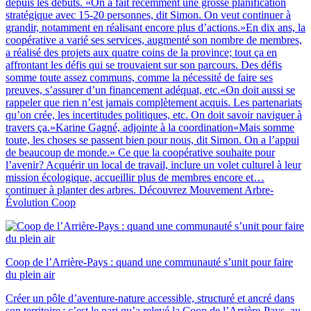
depuis les débuts. «On a fait récemment une grosse planification
stratégique avec 15-20 personnes, dit Simon. On veut continuer à
grandir, notamment en réalisant encore plus d’actions.»En dix ans, la
coopérative a varié ses services, augmenté son nombre de membres,
a réalisé des projets aux quatre coins de la province; tout ça en
affrontant les défis qui se trouvaient sur son parcours. Des défis
somme toute assez communs, comme la nécessité de faire ses
preuves, s’assurer d’un financement adéquat, etc.«On doit aussi se
rappeler que rien n’est jamais complètement acquis. Les partenariats
qu’on crée, les incertitudes politiques, etc. On doit savoir naviguer à
travers ça.»Karine Gagné, adjointe à la coordination«Mais somme
toute, les choses se passent bien pour nous, dit Simon. On a l’appui
de beaucoup de monde.» Ce que la coopérative souhaite pour
l’avenir? Acquérir un local de travail, inclure un volet culturel à leur
mission écologique, accueillir plus de membres encore et…
continuer à planter des arbres. Découvrez Mouvement Arbre-
Évolution Coop
Coop de l’Arrière-Pays : quand une communauté s’unit pour faire
du plein air
Créer un pôle d’aventure-nature accessible, structuré et ancré dans
son territoire : c’est le pari qu’a relevé la Coop de l’Arrière-Pays, au