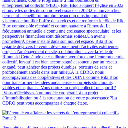
financements, dont le Programme d’immobilisation en
entrepreneuriat collectif (PIEC), Riki Bloc acquiert l’église en 2022
et ouvre les portes de son nouvel espace en 2023.Ce nouveau lieu
permet :d’accueillir un nombre beaucoup plus important de
visiteurs,de bonifier l’offre de services,et de renforcer le rôle de Riki
Bloc comme pôle récréatif et communautaire à Rimouski.La
fréquentation annuelle a connu une croissance spectaculaire, et les
perspectives financières sont désormais solides.Un avenir
prometteurÀ peine installé dans son nouvel espace, Riki Bloc
regarde déjà vers l’avenir : développement d’activités extérieures,
projets d’aménagement du site, collaborations avec la Ville de
Rimouski.Cette étude de cas illustre avec force que l’entrepreneuriat
collectif, lorsqu’il est bien accompagné et soutenu par un réseau
engagé, peut générer des projets durables, porteurs de sens et
profondément ancrés dans leur milieu.À la CDRQ, nous
accompagnons des coopératives et des OBNL comme Riki Bloc
pour transformer des idées audacieuses en projets structurants,
viables et inspirants. Vous portez un projet collectif ou sportif ?
Vous réfléchissez à un modèle coopératif, à un projet
d’immobilisation ou à la structuration de votre gouvernance ?La
CDRQ peut vous accompagner à chaque étape.
Pérennité en affaires : les secrets de l’entrepreneuriat collectif - Partie