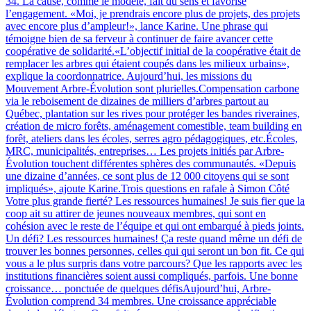
34. La cause, comme le modèle, fait du sens et favorise
l’engagement. «Moi, je prendrais encore plus de projets, des projets
avec encore plus d’ampleur!», lance Karine. Une phrase qui
témoigne bien de sa ferveur à continuer de faire avancer cette
coopérative de solidarité.«L’objectif initial de la coopérative était de
remplacer les arbres qui étaient coupés dans les milieux urbains»,
explique la coordonnatrice. Aujourd’hui, les missions du
Mouvement Arbre-Évolution sont plurielles.Compensation carbone
via le reboisement de dizaines de milliers d’arbres partout au
Québec, plantation sur les rives pour protéger les bandes riveraines,
création de micro forêts, aménagement comestible, team building en
forêt, ateliers dans les écoles, serres agro pédagogiques, etc.Écoles,
MRC, municipalités, entreprises… Les projets initiés par Arbre-
Évolution touchent différentes sphères des communautés. «Depuis
une dizaine d’années, ce sont plus de 12 000 citoyens qui se sont
impliqués», ajoute Karine.Trois questions en rafale à Simon Côté
Votre plus grande fierté? Les ressources humaines! Je suis fier que la
coop ait su attirer de jeunes nouveaux membres, qui sont en
cohésion avec le reste de l’équipe et qui ont embarqué à pieds joints.
Un défi? Les ressources humaines! Ça reste quand même un défi de
trouver les bonnes personnes, celles qui qui seront un bon fit. Ce qui
vous a le plus surpris dans votre parcours? Que les rapports avec les
institutions financières soient aussi compliqués, parfois. Une bonne
croissance… ponctuée de quelques défisAujourd’hui, Arbre-
Évolution comprend 34 membres. Une croissance appréciable