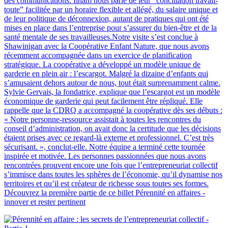
des communications. Ilham nous parle de leur “conciliation travail-
toute” facilitée par un horaire flexible et allégé, du salaire unique et
de leur politique de déconnexion, autant de pratiques qui ont été
mises en place dans l’entreprise pour s’assurer du bien-être et de la
santé mentale de ses travailleuses.Notre visite s’est conclue à
Shawinigan avec la Coopérative Enfant Nature, que nous avons
récemment accompagnée dans un exercice de planification
stratégique. La coopérative a développé un modèle unique de
garderie en plein air : l’escargot. Malgré la dizaine d’enfants qui
s’amusaient dehors autour de nous, tout était surprenamment calme.
Sylvie Gervais, la fondatrice, explique que l’escargot est un modèle
économique de garderie qui peut facilement être répliqué. Elle
rappelle que la CDRQ a accompagné la coopérative dès ses débuts :
« Notre personne-ressource assistait à toutes les rencontres du
conseil d’administration, on avait donc la certitude que les décisions
étaient prises avec ce regard-là externe et professionnel. C’est très
sécurisant. », conclut-elle. Notre équipe a terminé cette tournée
inspirée et motivée. Les personnes passionnées que nous avons
rencontrées prouvent encore une fois que l’entrepreneuriat collectif
s’immisce dans toutes les sphères de l’économie, qu’il dynamise nos
territoires et qu’il est créateur de richesse sous toutes ses formes.
Découvrez la première partie de ce billet Pérennité en affaires -
innover et rester pertinent