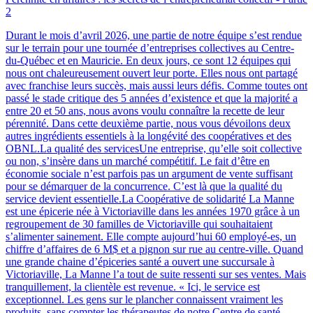
2
Durant le mois d’avril 2026, une partie de notre équipe s’est rendue
sur le terrain pour une tournée d’entreprises collectives au Centre-
du-Québec et en Mauricie. En deux jours, ce sont 12 équipes qui
nous ont chaleureusement ouvert leur porte. Elles nous ont partagé
avec franchise leurs succès, mais aussi leurs défis. Comme toutes ont
passé le stade critique des 5 années d’existence et que la majorité a
entre 20 et 50 ans, nous avons voulu connaître la recette de leur
pérennité. Dans cette deuxième partie, nous vous dévoilons deux
autres ingrédients essentiels à la longévité des coopératives et des
OBNL.La qualité des servicesUne entreprise, qu’elle soit collective
ou non, s’insère dans un marché compétitif. Le fait d’être en
économie sociale n’est parfois pas un argument de vente suffisant
pour se démarquer de la concurrence. C’est là que la qualité du
service devient essentielle.La Coopérative de solidarité La Manne
est une épicerie née à Victoriaville dans les années 1970 grâce à un
regroupement de 30 familles de Victoriaville qui souhaitaient
s’alimenter sainement. Elle compte aujourd’hui 60 employé-es, un
chiffre d’affaires de 6 M$ et a pignon sur rue au centre-ville. Quand
une grande chaine d’épiceries santé a ouvert une succursale à
Victoriaville, La Manne l’a tout de suite ressenti sur ses ventes. Mais
tranquillement, la clientèle est revenue. « Ici, le service est
exceptionnel. Les gens sur le plancher connaissent vraiment les
produits, sans compter les thérapeutes de notre Centre de santé