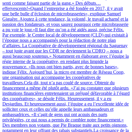
senti comme faisant partie de la gang.» Des débuts…
effervescents!«Quand l’entreprise a été fondée en 2017, il y avait
une belle bulle d’éclosion de microbrasseries», explique Samuel
Giguère. Ajoutez à cette tendance, la volonté, le travail acharné et la
passion des fondateurs, et vous saurez pourquoi cette microbrasserie
a pu voir le jour.«Il faut dire qu’on a été aidés aussi, précise Félix.
Par exemple, le Centre local de développement (CLD) qui existait à
l’époque nous a accompagnés pour la rédaction de notre plan
d’affaires. La Coopérative de développement régional du Saguenay
– tout juste avant que les CDR ne deviennent la CDRQ – nous a
aussi beaucoup soutenus.» Notamment en élaborant avec l’équipe la
régie interne de la coopérative, en rendant plus limpide la
gouvernance. «Ils nous ont bien partis, avec de bonnes bases»,
indique Félix. Aujourd’hui, la micro est membre de Réseau Coop,
une organisation qui accompagne les coopératives de
travailleurs.Cela dit, tout n’a pas coulé de source. Obtenir du
financement a même été plutôt ardu. «J’ai pu constater que plusieurs
institutions financières entretenaient un préjugé défavorable à l’égard
des coopératives», se désole Félix. Heureusement, il y a eu
Desjardins. Et heureusement aussi, l’équipe a eu l’excellente idée de
solliciter ceux et celles qu’elle appelle leurs ambassadeurs et
ambassadrices. «Il s’agit de gens qui ont acquis des parts
privilégiées, ce qui nous a permis de combler notre financement.»
Des membres non votants, que Pie Braque traite aux petits oignons,
notamment en leur offrant des rabais substantiels.La croissance de la