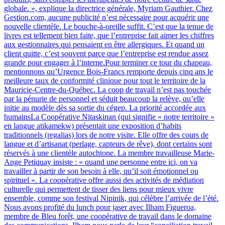
globale. », explique la directrice générale, Myriam Gauthier. Chez
Gestion.com, aucune publicité n’est nécessaire pour acquérir une
nouvelle clientèle. Le bouche-à-oreille suffit. C’est que la tenue de
livres est tellement bien faite, que l’entreprise fait aimer les chiffres
aux gestionnaires qui pensaient en être allergiques. Et quand un
client quitte, c’est souvent parce que l’entreprise est rendue assez
grande pour engager à l’interne.Pour terminer ce tour du chapeau,
mentionnons qu’Urgence Bois-Francs remporte depuis cinq ans le
meilleure taux de conformité clinique pour tout le territoire de la
Mauricie-Centre-du-Québec. La coop de travail n’est pas touchée
par la pénurie de personnel et séduit beaucoup la relève, qu’elle
initie au modèle dès sa sortie du cégep. La priorité accordée aux
humainsLa Coopérative Nitaskinan (qui signifie « notre territoire »
en langue atikamekw) présentait une exposition d’habits
traditionnels (regalias) lors de notre visite. Elle offre des cours de
langue et d’artisanat (perlage, capteurs de rêve), dont certains sont
réservés à une clientèle autochtone. La membre travailleuse Marie-
Ange Petiquay insiste : « quand une personne entre ici, on va
travailler à partir de son besoin à elle, qu’il soit émotionnel ou
spirituel ». La coopérative offre aussi des activités de médiation
culturelle qui permettent de tisser des liens pour mieux vivre
ensemble, comme son festival Nipinik, qui célèbre l’arrivée de l’été.
Nous avons profité du lunch pour jaser avec Ilham Figueroa,
membre de Bleu forêt, une coopérative de travail dans le domaine