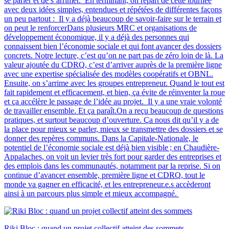
se parler et de s’arrimer. En terminant, on repart de cette tournée
avec deux idées simples, entendues et répétées de différentes façons
un peu partout : Il y a déjà beaucoup de savoir-faire sur le terrain et
on peut le renforcerDans plusieurs MRC et organisations de
développement économique, il y a déjà des personnes qui
connaissent bien l’économie sociale et qui font avancer des dossiers
concrets. Notre lecture, c’est qu’on ne part pas de zéro loin de là. La
valeur ajoutée du CDRQ, c’est d’arriver auprès de la première ligne
avec une expertise spécialisée des modèles coopératifs et OBNL.
Ensuite, on s’arrime avec les groupes entrepreneur. Quand le tout est
fait rapidement et efficacement, et bien, ça évite de réinventer la roue
et ça accélère le passage de l’idée au projet. Il y a une vraie volonté
de travailler ensemble. Et ça paraît.On a reçu beaucoup de questions
pratiques, et surtout beaucoup d’ouverture. Ça nous dit qu’il y a de
la place pour mieux se parler, mieux se transmettre des dossiers et se
donner des repères communs. Dans la Capitale-Nationale, le
potentiel de l’économie sociale est déjà bien visible ; en Chaudière-
Appalaches, on voit un levier très fort pour garder des entreprises et
des emplois dans les communautés, notamment par la reprise. Si on
continue d’avancer ensemble, première ligne et CDRQ, tout le
monde va gagner en efficacité, et les entrepreneur.e.s accèderont
ainsi à un parcours plus simple et mieux accompagné.
Riki Bloc : quand un projet collectif atteint des sommets