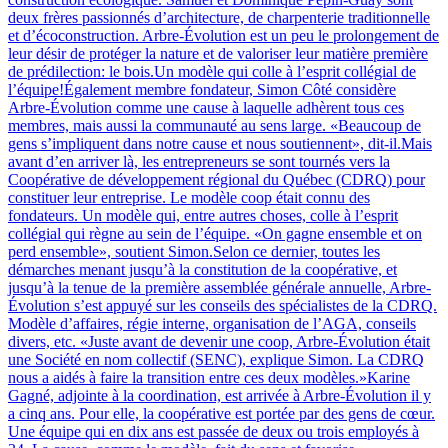
deux frères passionnés d’architecture, de charpenterie traditionnelle
et d’écoconstruction. Arbre-Évolution est un peu le prolongement de
leur désir de protéger la nature et de valoriser leur matière première
de prédilection: le bois.Un modèle qui colle à l’esprit collégial de
l’équipe!Également membre fondateur, Simon Côté considère
Arbre-Évolution comme une cause à laquelle adhèrent tous ces
membres, mais aussi la communauté au sens large. «Beaucoup de
gens s’impliquent dans notre cause et nous soutiennent», dit-il.Mais
avant d’en arriver là, les entrepreneurs se sont tournés vers la
Coopérative de développement régional du Québec (CDRQ) pour
constituer leur entreprise. Le modèle coop était connu des
fondateurs. Un modèle qui, entre autres choses, colle à l’esprit
collégial qui règne au sein de l’équipe. «On gagne ensemble et on
perd ensemble», soutient Simon.Selon ce dernier, toutes les
démarches menant jusqu’à la constitution de la coopérative, et
jusqu’à la tenue de la première assemblée générale annuelle, Arbre-
Évolution s’est appuyé sur les conseils des spécialistes de la CDRQ.
Modèle d’affaires, régie interne, organisation de l’AGA, conseils
divers, etc. «Juste avant de devenir une coop, Arbre-Évolution était
une Société en nom collectif (SENC), explique Simon. La CDRQ
nous a aidés à faire la transition entre ces deux modèles.»Karine
Gagné, adjointe à la coordination, est arrivée à Arbre-Évolution il y
a cinq ans. Pour elle, la coopérative est portée par des gens de cœur.
Une équipe qui en dix ans est passée de deux ou trois employés à