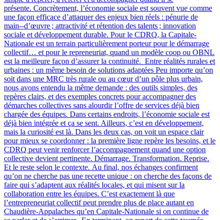
présente. Concrètement, l’économie sociale est souvent vue comme
une façon efficace d’attaquer des enjeux bien réels : pénurie de
main‑-d’œuvre ; attractivité et rétention des talents ; innovation
sociale et développement durable. Pour le CDRQ, la Capitale-
Nationale est un terrain particulièrement porteur pour le démarrage
collectif… et pour le repreneuriat, quand un modèle coop ou OBNL
est la meilleure façon d’assurer la continuité. Entre réalités rurales et
urbaines : un même besoin de solutions adaptées Peu importe qu’on
soit dans une MRC très rurale ou au cœur d’un pôle plus urbain,
nous avons entendu la même demande : des outils simples, des
repères clairs, et des exemples concrets pour accompagner des
démarches collectives sans alourdir l’offre de services déjà bien
chargée des équipes. Dans certains endroits, l’économie sociale est
déjà bien intégrée et ça se sent. Ailleurs, c’est en développement,
mais la curiosité est là. Dans les deux cas, on voit un espace clair
pour mieux se coordonner : la première ligne repère les besoins, et le
CDRQ peut venir renforcer l’accompagnement quand une option
collective devient pertinente. Démarrage. Transformation. Reprise.
Et le reste selon le contexte. Au final, nos échanges confirment
qu’on ne cherche pas une recette unique : on cherche des façons de
faire qui s’adaptent aux réalités locales, et qui misent sur la
collaboration entre les équipes. C’est exactement là que
l’entrepreneuriat collectif peut prendre plus de place autant en
Chaudière-Appalaches qu’en Capitale-Nationale si on continue de