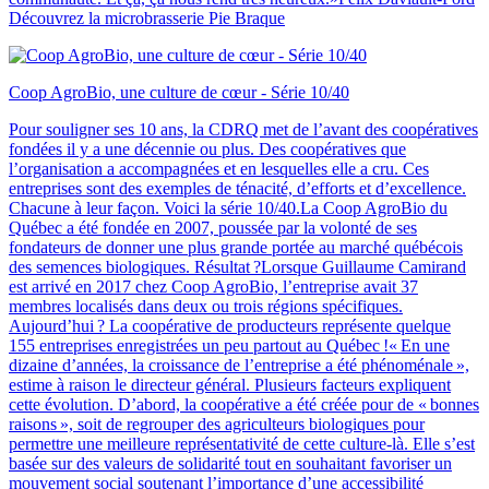
Découvrez la microbrasserie Pie Braque
Coop AgroBio, une culture de cœur - Série 10/40
Pour souligner ses 10 ans, la CDRQ met de l’avant des coopératives
fondées il y a une décennie ou plus. Des coopératives que
l’organisation a accompagnées et en lesquelles elle a cru. Ces
entreprises sont des exemples de ténacité, d’efforts et d’excellence.
Chacune à leur façon. Voici la série 10/40.La Coop AgroBio du
Québec a été fondée en 2007, poussée par la volonté de ses
fondateurs de donner une plus grande portée au marché québécois
des semences biologiques. Résultat ?Lorsque Guillaume Camirand
est arrivé en 2017 chez Coop AgroBio, l’entreprise avait 37
membres localisés dans deux ou trois régions spécifiques.
Aujourd’hui ? La coopérative de producteurs représente quelque
155 entreprises enregistrées un peu partout au Québec !« En une
dizaine d’années, la croissance de l’entreprise a été phénoménale »,
estime à raison le directeur général. Plusieurs facteurs expliquent
cette évolution. D’abord, la coopérative a été créée pour de « bonnes
raisons », soit de regrouper des agriculteurs biologiques pour
permettre une meilleure représentativité de cette culture-là. Elle s’est
basée sur des valeurs de solidarité tout en souhaitant favoriser un
mouvement social soutenant l’importance d’une accessibilité