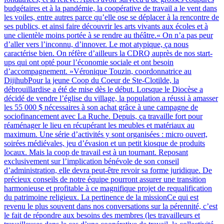
budgétaires et à la pandémie, la coopérative de travail a le vent dans
les voiles, entre autres parce qu’elle ose se déplacer à la rencontre de
ses publics, et ainsi faire découvrir les arts vivants aux écoles et à
une clientèle moins portée à se rendre au théâtre.« On n’a pas peur
d’aller vers l’inconnu, d’innover. Le mot atypique, ça nous
caractérise bien. On réfère d’ailleurs la CDRQ auprès de nos start-
ups qui ont opté pour l’économie sociale et ont besoin
d’accompagnement. »Véronique Touzin, coordonnatrice au
DijihubPour la jeune Coop du Coeur de Ste-Clotilde, la
débrouillardise a été de mise dès le début. Lorsque le Diocèse a
décidé de vendre l’église du village, la population a réussi à amasser
les 55 000 $ nécessaires à son achat grâce à une campagne de
sociofinancement avec La Ruche. Depuis, ça travaille fort pour
réaménager le lieu en récupérant les meubles et matériaux au
maximum. Une série d’activités y sont organisées : micro ouvert,
soirées médiévales, jeu d’évasion et un petit kiosque de produits
locaux. Mais la coop de travail est à un tournant. Reposant
exclusivement sur l’implication bénévole de son conseil
d’administration, elle devra peut-être revoir sa forme juridique. De
précieux conseils de notre équipe pourront assurer une transition
harmonieuse et profitable à ce magnifique projet de requalification
du patrimoine religieux. La pertinence de la missionCe qui est
revenu le plus souvent dans nos conversations sur la pérennité, c’est
le fait de répondre aux besoins des membres (les travailleurs et