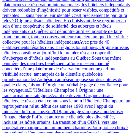
plateformes de réservation internationales, les hôteliers indépendants
doivent redoubler d’ingéniosité pour rester visibles, compétitifs et
rentables — sans perdre leur identité.C’est précisément le pari qu’a
relevé Ôrigine artisans hôteliers. En choisissant de se regrouper au
sein d’une coopérative de solidarité, des auberges et hôtels
indépendants du Québec ont démontré qu’il est possible de faire
front commun, tout en conservant leur caractère unique.Une vitrine
collective pour les hôteliers indépendantsAvec près de 40
établissements répartis dans 15 régions touristiques, Ôrigine artisans
hôteliers constitue aujourd’hui le premier réseau coopératif
d’auberges et d’hôtels indépendants au Québec.Sous une même
bannière, les membres bénéficient :d’une mise en marché
concertée,d’une plateforme de réservation commune,et d’une
visibilité accrue, tant auprès de la clientèle québécoise
qu’internationale.L’adhésion au réseau repose sur des critères de
qualité clairs, faisant d’Ôrigine un véritable gage de confiance pour
les voyageurs.D’Hôtellerie Champêtre à Ôrigine : une
transformation stratégiqueAvant de devenir Ôrigine artisans
hôteliers, le réseau était connu sous le nom Hôtellerie Champêtre, un
regroupement né au début des années 1990 avec l’appui du
ministère du Tourisme.En 2018, un virage s’impose : moderniser
l’image, élargir l’offre et attirer une clientèle plus diversifiée,
incluant les hôtels urbains. La transition d’un OBNL vers une
coopérative marque alors un moment charnière.Pourquoi ce choix ?
pour stimuler l’engagement des membres,renforcer le sentiment