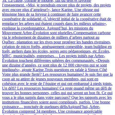
34. La cause, comme le modèle, fait du sens et favorise
l’engagement. «Moi, je prendrais encore plus de projets, des projets
avec encore plus d’ampleur!», lance Karine. Une phrase qui
témoigne bien de sa ferveur à continuer de faire avancer cette
coopérative de solidarité.«L’objectif initial de la coopérative était de
remplacer les arbres qui étaient coupés dans les milieux urbains»,
explique la coordonnatrice. Aujourd’hui, les missions du
Mouvement Arbre-Évolution sont plurielles.Compensation carbone
via le reboisement de dizaines de milliers d’arbres partout au
Québec, plantation sur les rives pour protéger les bandes riveraines,
création de micro forêts, aménagement comestible, team building en
forêt, ateliers dans les écoles, serres agro pédagogiques, etc.Écoles,
MRC, municipalités, entreprises… Les projets initiés par Arbre-
Évolution touchent différentes sphères des communautés. «Depuis
une dizaine d’années, ce sont plus de 12 000 citoyens qui se sont
impliqués», ajoute Karine.Trois questions en rafale à Simon Côté
Votre plus grande fierté? Les ressources humaines! Je suis fier que la
coop ait su attirer de jeunes nouveaux membres, qui sont en
cohésion avec le reste de l’équipe et qui ont embarqué à pieds joints.
Un défi? Les ressources humaines! Ça reste quand même un défi de
trouver les bonnes personnes, celles qui qui seront un bon fit. Ce qui
vous a le plus surpris dans votre parcours? Que les rapports avec les
institutions financières soient aussi compliqués, parfois. Une bonne
croissance… ponctuée de quelques défisAujourd’hui, Arbre-
Évolution comprend 34 membres. Une croissance appréciable