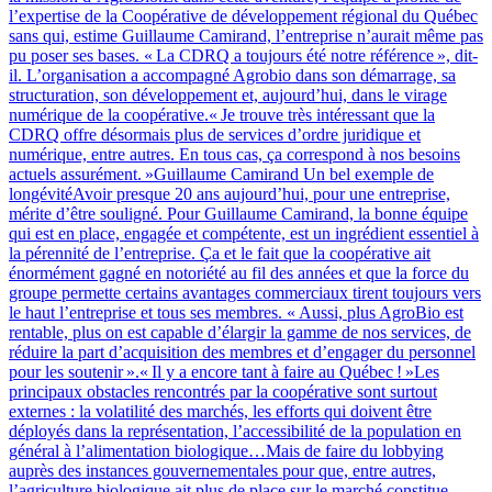
l’expertise de la Coopérative de développement régional du Québec
sans qui, estime Guillaume Camirand, l’entreprise n’aurait même pas
pu poser ses bases. « La CDRQ a toujours été notre référence », dit-
il. L’organisation a accompagné Agrobio dans son démarrage, sa
structuration, son développement et, aujourd’hui, dans le virage
numérique de la coopérative.« Je trouve très intéressant que la
CDRQ offre désormais plus de services d’ordre juridique et
numérique, entre autres. En tous cas, ça correspond à nos besoins
actuels assurément. »Guillaume Camirand Un bel exemple de
longévitéAvoir presque 20 ans aujourd’hui, pour une entreprise,
mérite d’être souligné. Pour Guillaume Camirand, la bonne équipe
qui est en place, engagée et compétente, est un ingrédient essentiel à
la pérennité de l’entreprise. Ça et le fait que la coopérative ait
énormément gagné en notoriété au fil des années et que la force du
groupe permette certains avantages commerciaux tirent toujours vers
le haut l’entreprise et tous ses membres. « Aussi, plus AgroBio est
rentable, plus on est capable d’élargir la gamme de nos services, de
réduire la part d’acquisition des membres et d’engager du personnel
pour les soutenir ».« Il y a encore tant à faire au Québec ! »Les
principaux obstacles rencontrés par la coopérative sont surtout
externes : la volatilité des marchés, les efforts qui doivent être
déployés dans la représentation, l’accessibilité de la population en
général à l’alimentation biologique…Mais de faire du lobbying
auprès des instances gouvernementales pour que, entre autres,
l’agriculture biologique ait plus de place sur le marché constitue