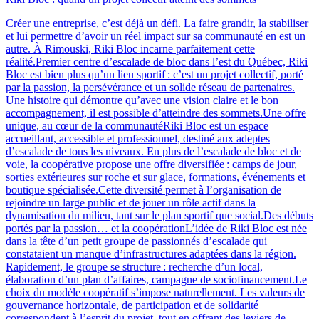
Créer une entreprise, c’est déjà un défi. La faire grandir, la stabiliser
et lui permettre d’avoir un réel impact sur sa communauté en est un
autre. À Rimouski, Riki Bloc incarne parfaitement cette
réalité.Premier centre d’escalade de bloc dans l’est du Québec, Riki
Bloc est bien plus qu’un lieu sportif : c’est un projet collectif, porté
par la passion, la persévérance et un solide réseau de partenaires.
Une histoire qui démontre qu’avec une vision claire et le bon
accompagnement, il est possible d’atteindre des sommets.Une offre
unique, au cœur de la communautéRiki Bloc est un espace
accueillant, accessible et professionnel, destiné aux adeptes
d’escalade de tous les niveaux. En plus de l’escalade de bloc et de
voie, la coopérative propose une offre diversifiée : camps de jour,
sorties extérieures sur roche et sur glace, formations, événements et
boutique spécialisée.Cette diversité permet à l’organisation de
rejoindre un large public et de jouer un rôle actif dans la
dynamisation du milieu, tant sur le plan sportif que social.Des débuts
portés par la passion… et la coopérationL’idée de Riki Bloc est née
dans la tête d’un petit groupe de passionnés d’escalade qui
constataient un manque d’infrastructures adaptées dans la région.
Rapidement, le groupe se structure : recherche d’un local,
élaboration d’un plan d’affaires, campagne de sociofinancement.Le
choix du modèle coopératif s’impose naturellement. Les valeurs de
gouvernance horizontale, de participation et de solidarité
correspondent à l’esprit du projet, tout en offrant des leviers de