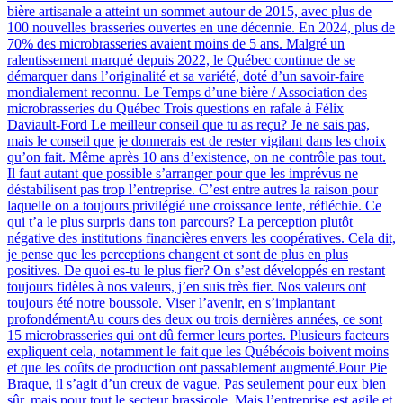
bière artisanale a atteint un sommet autour de 2015, avec plus de
100 nouvelles brasseries ouvertes en une décennie. En 2024, plus de
70% des microbrasseries avaient moins de 5 ans. Malgré un
ralentissement marqué depuis 2022, le Québec continue de se
démarquer dans l’originalité et sa variété, doté d’un savoir-faire
mondialement reconnu. Le Temps d’une bière / Association des
microbrasseries du Québec Trois questions en rafale à Félix
Daviault-Ford Le meilleur conseil que tu as reçu? Je ne sais pas,
mais le conseil que je donnerais est de rester vigilant dans les choix
qu’on fait. Même après 10 ans d’existence, on ne contrôle pas tout.
Il faut autant que possible s’arranger pour que les imprévus ne
déstabilisent pas trop l’entreprise. C’est entre autres la raison pour
laquelle on a toujours privilégié une croissance lente, réfléchie. Ce
qui t’a le plus surpris dans ton parcours? La perception plutôt
négative des institutions financières envers les coopératives. Cela dit,
je pense que les perceptions changent et sont de plus en plus
positives. De quoi es-tu le plus fier? On s’est développés en restant
toujours fidèles à nos valeurs, j’en suis très fier. Nos valeurs ont
toujours été notre boussole. Viser l’avenir, en s’implantant
profondémentAu cours des deux ou trois dernières années, ce sont
15 microbrasseries qui ont dû fermer leurs portes. Plusieurs facteurs
expliquent cela, notamment le fait que les Québécois boivent moins
et que les coûts de production ont passablement augmenté.Pour Pie
Braque, il s’agit d’un creux de vague. Pas seulement pour eux bien
sûr, mais pour tout le secteur brassicole. Mais l’entreprise est agile et