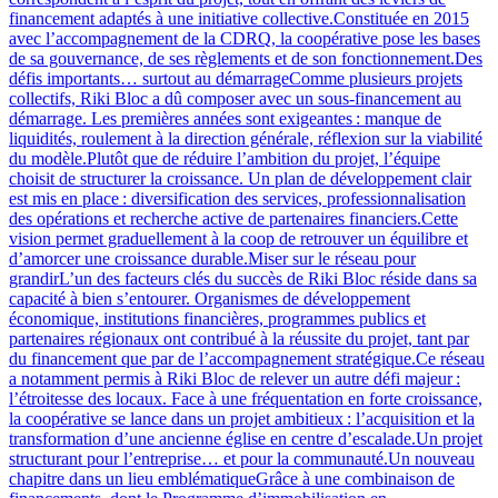
financement adaptés à une initiative collective.Constituée en 2015
avec l’accompagnement de la CDRQ, la coopérative pose les bases
de sa gouvernance, de ses règlements et de son fonctionnement.Des
défis importants… surtout au démarrageComme plusieurs projets
collectifs, Riki Bloc a dû composer avec un sous-financement au
démarrage. Les premières années sont exigeantes : manque de
liquidités, roulement à la direction générale, réflexion sur la viabilité
du modèle.Plutôt que de réduire l’ambition du projet, l’équipe
choisit de structurer la croissance. Un plan de développement clair
est mis en place : diversification des services, professionnalisation
des opérations et recherche active de partenaires financiers.Cette
vision permet graduellement à la coop de retrouver un équilibre et
d’amorcer une croissance durable.Miser sur le réseau pour
grandirL’un des facteurs clés du succès de Riki Bloc réside dans sa
capacité à bien s’entourer. Organismes de développement
économique, institutions financières, programmes publics et
partenaires régionaux ont contribué à la réussite du projet, tant par
du financement que par de l’accompagnement stratégique.Ce réseau
a notamment permis à Riki Bloc de relever un autre défi majeur :
l’étroitesse des locaux. Face à une fréquentation en forte croissance,
la coopérative se lance dans un projet ambitieux : l’acquisition et la
transformation d’une ancienne église en centre d’escalade.Un projet
structurant pour l’entreprise… et pour la communauté.Un nouveau
chapitre dans un lieu emblématiqueGrâce à une combinaison de