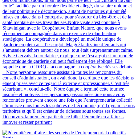
des communications. Ilham nous parle de leur “conciliation travail-
toute” facilitée par un horaire flexible et allégé, du salaire unique et
de leur politique de déconnexion, autant de pratiques qui ont été
mises en place dans l’entreprise pour s’assurer du bien-être et de la
santé mentale de ses travailleuses.Notre visite s’est conclue à
Shawinigan avec la Coopérative Enfant Nature, que nous avons
récemment accompagnée dans un exercice de planification
stratégique. La coopérative a développé un modèle unique de
garderie en plein air : l’escargot. Malgré la dizaine d’enfants qui
s’amusaient dehors autour de nous, tout était surprenamment calme.
Sylvie Gervais, la fondatrice, explique que l’escargot est un modèle
économique de garderie qui peut facilement être répliqué. Elle
rappelle que la CDRQ a accompagné la coopérative dès ses débuts :
« Notre personne-ressource assistait à toutes les rencontres du
conseil d’administration, on avait donc la certitude que les décisions
étaient prises avec ce regard-là externe et professionnel. C’est très
sécurisant. », conclut-elle. Notre équipe a terminé cette tournée
inspirée et motivée. Les personnes passionnées que nous avons
rencontrées prouvent encore une fois que l’entrepreneuriat collectif
s’immisce dans toutes les sphères de l’économie, qu’il dynamise nos
territoires et qu’il est créateur de richesse sous toutes ses formes.
Découvrez la première partie de ce billet Pérennité en affaires -
innover et rester pertinent