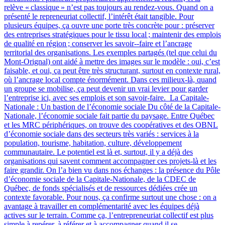
relève « classique » n’est pas toujours au rendez-vous. Quand on a
présenté le repreneuriat collectif, l’intérêt était tangible. Pour
plusieurs équipes, ça ouvre une porte très concrète pour : préserver
des entreprises stratégiques pour le tissu local ; maintenir des emplois
de qualité en région ; conserver les savoir‑-faire et l’ancrage
territorial des organisations. Les exemples partagés (tel que celui du
Mont-Orignal) ont aidé à mettre des images sur le modèle : oui, c’est
faisable, et oui, ça peut être très structurant, surtout en contexte rural,
où l’ancrage local compte énormément. Dans ces milieux-là, quand
un groupe se mobilise, ça peut devenir un vrai levier pour garder
l’entreprise ici, avec ses emplois et son savoir-faire. La Capitale-
Nationale : Un bastion de l’économie sociale Du côté de la Capitale-
Nationale, l’économie sociale fait partie du paysage. Entre Québec
et les MRC périphériques, on trouve des coopératives et des OBNL
d’économie sociale dans des secteurs très variés : services à la
population, tourisme, habitation, culture, développement
communautaire. Le potentiel est là et, surtout, il y a déjà des
organisations qui savent comment accompagner ces projets-là et les
faire grandir. On l’a bien vu dans nos échanges : la présence du Pôle
d’économie sociale de la Capitale-Nationale, de la CDEC de
Québec, de fonds spécialisés et de ressources dédiées crée un
contexte favorable. Pour nous, ça confirme surtout une chose : on a
avantage à travailler en complémentarité avec les équipes déjà
actives sur le terrain. Comme ça, l’entrepreneuriat collectif est plus
simple à repérer, à référer et à accompagner quand il se