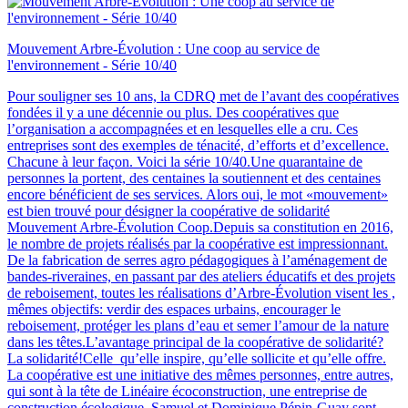
Mouvement Arbre-Évolution : Une coop au service de
l'environnement - Série 10/40
Pour souligner ses 10 ans, la CDRQ met de l’avant des coopératives
fondées il y a une décennie ou plus. Des coopératives que
l’organisation a accompagnées et en lesquelles elle a cru. Ces
entreprises sont des exemples de ténacité, d’efforts et d’excellence.
Chacune à leur façon. Voici la série 10/40.Une quarantaine de
personnes la portent, des centaines la soutiennent et des centaines
encore bénéficient de ses services. Alors oui, le mot «mouvement»
est bien trouvé pour désigner la coopérative de solidarité
Mouvement Arbre-Évolution Coop.Depuis sa constitution en 2016,
le nombre de projets réalisés par la coopérative est impressionnant.
De la fabrication de serres agro pédagogiques à l’aménagement de
bandes-riveraines, en passant par des ateliers éducatifs et des projets
de reboisement, toutes les réalisations d’Arbre-Évolution visent les ,
mêmes objectifs: verdir des espaces urbains, encourager le
reboisement, protéger les plans d’eau et semer l’amour de la nature
dans les têtes.L’avantage principal de la coopérative de solidarité?
La solidarité!Celle qu’elle inspire, qu’elle sollicite et qu’elle offre.
La coopérative est une initiative des mêmes personnes, entre autres,
qui sont à la tête de Linéaire écoconstruction, une entreprise de
construction écologique. Samuel et Dominique Pépin-Guay sont