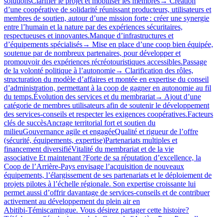
solutionsClarifier le projet et mobiliser les membres→ Création
d’une coopérative de solidarité réunissant producteurs, utilisateurs et
membres de soutien, autour d’une mission forte : créer une synergie
entre l’humain et la nature par des expériences sécuritaires,
respectueuses et innovantes.Manque d’infrastructures et
d’équipements spécialisés→ Mise en place d’une coop bien équipée,
soutenue par de nombreux partenaires, pour développer et
promouvoir des expériences récréotouristiques accessibles.Passage
de la volonté politique à l’autonomie→ Clarification des rôles,
structuration du modèle d’affaires et montée en expertise du conseil
d’administration, permettant à la coop de gagner en autonomie au fil
du temps.Évolution des services et du membrariat→ Ajout d’une
catégorie de membres utilisateurs afin de soutenir le développement
des services‑conseils et respecter les exigences coopératives.Facteurs
clés de succèsAncrage territorial fort et soutien du
milieuGouvernance agile et engagéeQualité et rigueur de l’offre
(sécurité, équipements, expertise)Partenariats multiples et
financement diversifiéVitalité du membrariat et de la vie
associative Et maintenant ?Forte de sa réputation d’excellence, la
Coop de l’Arrière-Pays envisage l’acquisition de nouveaux
équipements, l’élargissement de ses partenariats et le déploiement de
projets pilotes à l’échelle régionale. Son expertise croissante lui
permet aussi d’offrir davantage de services‑conseils et de contribuer
activement au développement du plein air en
Abitibi‑Témiscamingue. Vous désirez partager cette histoire?