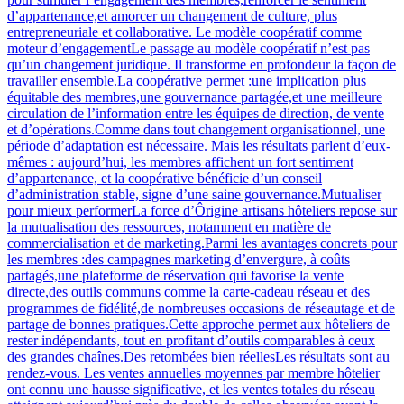
d’appartenance,et amorcer un changement de culture, plus
entrepreneuriale et collaborative. Le modèle coopératif comme
moteur d’engagementLe passage au modèle coopératif n’est pas
qu’un changement juridique. Il transforme en profondeur la façon de
travailler ensemble.La coopérative permet :une implication plus
équitable des membres,une gouvernance partagée,et une meilleure
circulation de l’information entre les équipes de direction, de vente
et d’opérations.Comme dans tout changement organisationnel, une
période d’adaptation est nécessaire. Mais les résultats parlent d’eux-
mêmes : aujourd’hui, les membres affichent un fort sentiment
d’appartenance, et la coopérative bénéficie d’un conseil
d’administration stable, signe d’une saine gouvernance.Mutualiser
pour mieux performerLa force d’Ôrigine artisans hôteliers repose sur
la mutualisation des ressources, notamment en matière de
commercialisation et de marketing.Parmi les avantages concrets pour
les membres :des campagnes marketing d’envergure, à coûts
partagés,une plateforme de réservation qui favorise la vente
directe,des outils communs comme la carte-cadeau réseau et des
programmes de fidélité,de nombreuses occasions de réseautage et de
partage de bonnes pratiques.Cette approche permet aux hôteliers de
rester indépendants, tout en profitant d’outils comparables à ceux
des grandes chaînes.Des retombées bien réellesLes résultats sont au
rendez-vous. Les ventes annuelles moyennes par membre hôtelier
ont connu une hausse significative, et les ventes totales du réseau