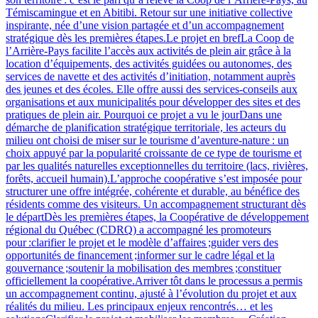
Témiscamingue et en Abitibi. Retour sur une initiative collective
inspirante, née d’une vision partagée et d’un accompagnement
stratégique dès les premières étapes.Le projet en brefLa Coop de
l’Arrière-Pays facilite l’accès aux activités de plein air grâce à la
location d’équipements, des activités guidées ou autonomes, des
services de navette et des activités d’initiation, notamment auprès
des jeunes et des écoles. Elle offre aussi des services‑conseils aux
organisations et aux municipalités pour développer des sites et des
pratiques de plein air. Pourquoi ce projet a vu le jourDans une
démarche de planification stratégique territoriale, les acteurs du
milieu ont choisi de miser sur le tourisme d’aventure‑nature : un
choix appuyé par la popularité croissante de ce type de tourisme et
par les qualités naturelles exceptionnelles du territoire (lacs, rivières,
forêts, accueil humain).L’approche coopérative s’est imposée pour
structurer une offre intégrée, cohérente et durable, au bénéfice des
résidents comme des visiteurs. Un accompagnement structurant dès
le départDès les premières étapes, la Coopérative de développement
régional du Québec (CDRQ) a accompagné les promoteurs
pour :clarifier le projet et le modèle d’affaires ;guider vers des
opportunités de financement ;informer sur le cadre légal et la
gouvernance ;soutenir la mobilisation des membres ;constituer
officiellement la coopérative.Arriver tôt dans le processus a permis
un accompagnement continu, ajusté à l’évolution du projet et aux
réalités du milieu. Les principaux enjeux rencontrés… et les