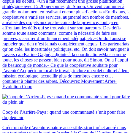
depuis les débuts. «On a fait récemment une grosse planification
stratégique avec 15-20 personnes, dit Simon. On veut continuer à
grandir, notamment en réalisant encore plus d’actions.»En dix ans, la
coopérative a varié ses services, augmenté son nombre de membres,
a réalisé des projets aux quatre coins de la province; tout ça en
affrontant les défis qui se trouvaient sur son parcours. Des défis
somme toute assez communs, comme la nécessité de faire ses
preuves, s’assurer d’un financement adéquat, etc.«On doit aussi se
rappeler que rien n’est jamais complètement acquis. Les partenariats
qu’on crée, les incertitudes politiques, etc. On doit savoir naviguer à
travers ça.»Karine Gagné, adjointe à la coordination«Mais somme
toute, les choses se passent bien pour nous, dit Simon. On a l’appui
de beaucoup de monde.» Ce que la coopérative souhaite pour
l’avenir? Acquérir un local de travail, inclure un volet culturel à leur
mission écologique, accueillir plus de membres encore et…
continuer à planter des arbres. Découvrez Mouvement Arbre-
Évolution Coop
Coop de l’Arrière-Pays : quand une communauté s’unit pour faire
du plein air
Créer un pôle d’aventure-nature accessible, structuré et ancré dans
son territoire : c’est le pari qu’a relevé la Coop de l’Arrière-Pays, au