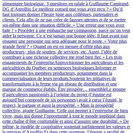
alimentaire biologique. 3 questions en rafale à Guillaume Camirand,
DG d’AgroBio Le meilleur conseil que vous ayez reçu ? « Qu’il
faut toujours donner l’heure juste aux collègues, partenaires et
clients. Cela afin de ne pas créer de fausses attentes et de se mettre
soi-même dans une situation difficile. » Une erreur que vous avez
faite ? « Procéder à une embauche par compassion, parce qu’on veut
aider la personne. Ce n’est jamais une bonne idée. Il faut avant tout
engager une personne qui sera adéquate pour le poste. » Votre plus
grande fierté ? « Quand on est en mesure d’offrir plus aux
producteurs ; plus de soutien, de services, etc. Aussi, l’idée de
contribuer à une richesse collective me rend bien fier. » Les trois
engagements de l’entrepriseApprovisionner les agriculteurs et les
agricultrices du Québec en semences biologiques.Informer et
accompagner les membres producteurs, notamment dans la
commercialisation de leurs produits.Soutenir les initiatives de
transformations à la ferme via un réseau de distribution et une
marque de commerce établis. Être prospère… ensembleLe groupe
d’agriculteurs passionnés à l’origine du projet (l’équipe est
aujourd’hui composée de six personnes) avait à cœur l’équité, le
respect, le partage et aussi la prospérité. « Mais la prospérité
collective, ajoute Guillaume. Celle qui permet à l’entreprise de bien
vivre, mais qui donne l’opportunité à tout le monde impliqué dans
cette chaîne d’être confortable et ainsi d’assurer une durabilité. » De
même, le modèle de coopérative soutenait parfaitement les valeurs et
la mission d’AgroBio.Et dans cette aventure, l’équipe a profité de