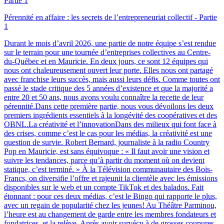
Pérennité en affaire : les secrets de l’entrepreneuriat collectif - Partie
1
Durant le mois d’avril 2026, une partie de notre équipe s’est rendue
sur le terrain pour une tournée d’entreprises collectives au Centre-
du-Québec et en Mauricie. En deux jours, ce sont 12 équipes qui
nous ont chaleureusement ouvert leur porte. Elles nous ont partagé
avec franchise leurs succès, mais aussi leurs défis. Comme toutes ont
passé le stade critique des 5 années d’existence et que la majorité a
entre 20 et 50 ans, nous avons voulu connaître la recette de leur
pérennité.Dans cette première partie, nous vous dévoilons les deux
premiers ingrédients essentiels à la longévité des coopératives et des
OBNL.La créativité et l’innovationDans des milieux qui font face à
des crises, comme c’est le cas pour les médias, la créativité est une
question de survie. Robert Bernard, journaliste à la radio Country
Pop en Mauricie, est sans équivoque : « Il faut avoir une vision et
suivre les tendances, parce qu’à partir du moment où on devient
statique, c’est terminé. » À la Télévision communautaire des Bois-
Francs, on diversifie l’offre et rajeunit la clientèle avec les émissions
disponibles sur le web et un compte TikTok et des balados. Fait
étonnant : pour ces deux médias, c’est le Bingo qui rapporte le plus,
avec un regain de popularité chez les jeunes! Au Théâtre Parminou,
l’heure est au changement de garde entre les membres fondateurs et
fondatrices, et la relève. Après avoir survécu à de grosses coupures