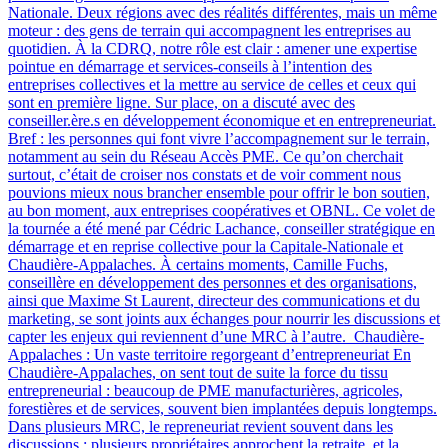
Nationale. Deux régions avec des réalités différentes, mais un même
moteur : des gens de terrain qui accompagnent les entreprises au
quotidien. À la CDRQ, notre rôle est clair : amener une expertise
pointue en démarrage et services-conseils à l’intention des
entreprises collectives et la mettre au service de celles et ceux qui
sont en première ligne. Sur place, on a discuté avec des
conseiller.ère.s en développement économique et en entrepreneuriat.
Bref : les personnes qui font vivre l’accompagnement sur le terrain,
notamment au sein du Réseau Accès PME. Ce qu’on cherchait
surtout, c’était de croiser nos constats et de voir comment nous
pouvions mieux nous brancher ensemble pour offrir le bon soutien,
au bon moment, aux entreprises coopératives et OBNL. Ce volet de
la tournée a été mené par Cédric Lachance, conseiller stratégique en
démarrage et en reprise collective pour la Capitale-Nationale et
Chaudière-Appalaches. À certains moments, Camille Fuchs,
conseillère en développement des personnes et des organisations,
ainsi que Maxime St Laurent, directeur des communications et du
marketing, se sont joints aux échanges pour nourrir les discussions et
capter les enjeux qui reviennent d’une MRC à l’autre. Chaudière-
Appalaches : Un vaste territoire regorgeant d’entrepreneuriat En
Chaudière-Appalaches, on sent tout de suite la force du tissu
entrepreneurial : beaucoup de PME manufacturières, agricoles,
forestières et de services, souvent bien implantées depuis longtemps.
Dans plusieurs MRC, le repreneuriat revient souvent dans les
discussions : plusieurs propriétaires approchent la retraite, et la