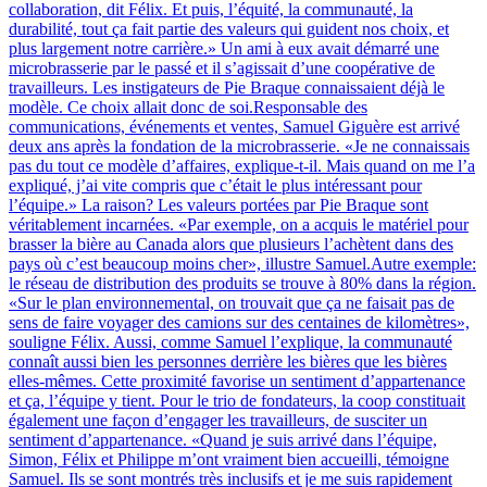
collaboration, dit Félix. Et puis, l’équité, la communauté, la
durabilité, tout ça fait partie des valeurs qui guident nos choix, et
plus largement notre carrière.» Un ami à eux avait démarré une
microbrasserie par le passé et il s’agissait d’une coopérative de
travailleurs. Les instigateurs de Pie Braque connaissaient déjà le
modèle. Ce choix allait donc de soi.Responsable des
communications, événements et ventes, Samuel Giguère est arrivé
deux ans après la fondation de la microbrasserie. «Je ne connaissais
pas du tout ce modèle d’affaires, explique-t-il. Mais quand on me l’a
expliqué, j’ai vite compris que c’était le plus intéressant pour
l’équipe.» La raison? Les valeurs portées par Pie Braque sont
véritablement incarnées. «Par exemple, on a acquis le matériel pour
brasser la bière au Canada alors que plusieurs l’achètent dans des
pays où c’est beaucoup moins cher», illustre Samuel.Autre exemple:
le réseau de distribution des produits se trouve à 80% dans la région.
«Sur le plan environnemental, on trouvait que ça ne faisait pas de
sens de faire voyager des camions sur des centaines de kilomètres»,
souligne Félix. Aussi, comme Samuel l’explique, la communauté
connaît aussi bien les personnes derrière les bières que les bières
elles-mêmes. Cette proximité favorise un sentiment d’appartenance
et ça, l’équipe y tient. Pour le trio de fondateurs, la coop constituait
également une façon d’engager les travailleurs, de susciter un
sentiment d’appartenance. «Quand je suis arrivé dans l’équipe,
Simon, Félix et Philippe m’ont vraiment bien accueilli, témoigne
Samuel. Ils se sont montrés très inclusifs et je me suis rapidement