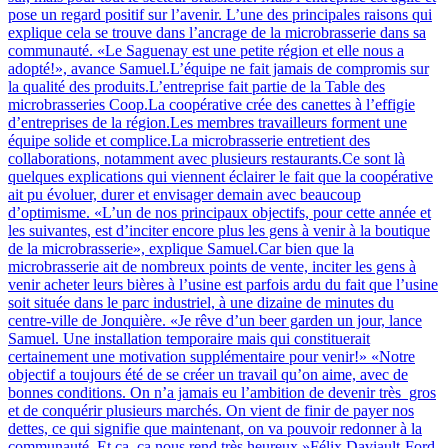
pose un regard positif sur l’avenir. L’une des principales raisons qui
explique cela se trouve dans l’ancrage de la microbrasserie dans sa
communauté. «Le Saguenay est une petite région et elle nous a
adopté!», avance Samuel.L’équipe ne fait jamais de compromis sur
la qualité des produits.L’entreprise fait partie de la Table des
microbrasseries Coop.La coopérative crée des canettes à l’effigie
d’entreprises de la région.Les membres travailleurs forment une
équipe solide et complice.La microbrasserie entretient des
collaborations, notamment avec plusieurs restaurants.Ce sont là
quelques explications qui viennent éclairer le fait que la coopérative
ait pu évoluer, durer et envisager demain avec beaucoup
d’optimisme. «L’un de nos principaux objectifs, pour cette année et
les suivantes, est d’inciter encore plus les gens à venir à la boutique
de la microbrasserie», explique Samuel.Car bien que la
microbrasserie ait de nombreux points de vente, inciter les gens à
venir acheter leurs bières à l’usine est parfois ardu du fait que l’usine
soit située dans le parc industriel, à une dizaine de minutes du
centre-ville de Jonquière. «Je rêve d’un beer garden un jour, lance
Samuel. Une installation temporaire mais qui constituerait
certainement une motivation supplémentaire pour venir!» «Notre
objectif a toujours été de se créer un travail qu’on aime, avec de
bonnes conditions. On n’a jamais eu l’ambition de devenir très gros
et de conquérir plusieurs marchés. On vient de finir de payer nos
dettes, ce qui signifie que maintenant, on va pouvoir redonner à la
communauté. Et ça, ça nous rend très heureux.»Félix Daviault-Ford