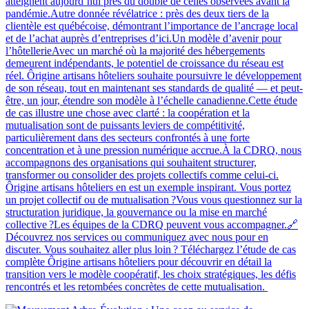
atteignent aujourd’hui près du double de celles observées avant la
pandémie.Autre donnée révélatrice : près des deux tiers de la
clientèle est québécoise, démontrant l’importance de l’ancrage local
et de l’achat auprès d’entreprises d’ici.Un modèle d’avenir pour
l’hôtellerieAvec un marché où la majorité des hébergements
demeurent indépendants, le potentiel de croissance du réseau est
réel. Ôrigine artisans hôteliers souhaite poursuivre le développement
de son réseau, tout en maintenant ses standards de qualité — et peut-
être, un jour, étendre son modèle à l’échelle canadienne.Cette étude
de cas illustre une chose avec clarté : la coopération et la
mutualisation sont de puissants leviers de compétitivité,
particulièrement dans des secteurs confrontés à une forte
concentration et à une pression numérique accrue.À la CDRQ, nous
accompagnons des organisations qui souhaitent structurer,
transformer ou consolider des projets collectifs comme celui-ci.
Ôrigine artisans hôteliers en est un exemple inspirant. Vous portez
un projet collectif ou de mutualisation ?Vous vous questionnez sur la
structuration juridique, la gouvernance ou la mise en marché
collective ?Les équipes de la CDRQ peuvent vous accompagner.🔗
Découvrez nos services ou communiquez avec nous pour en
discuter. Vous souhaitez aller plus loin ? Téléchargez l’étude de cas
complète Ôrigine artisans hôteliers pour découvrir en détail la
transition vers le modèle coopératif, les choix stratégiques, les défis
rencontrés et les retombées concrètes de cette mutualisation.