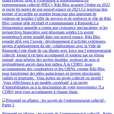
financements, dont le Programme d’immobilisation en
entrepreneuriat collectif (PIEC), Riki Bloc acquiert l’église en 2022
et ouvre les portes de son nouvel espace en 2023.Ce nouveau lieu
permet :d’accueillir un nombre beaucoup plus important de
visiteurs,de bonifier l’offre de services,et de renforcer le rôle de Riki
Bloc comme pôle récréatif et communautaire à Rimouski.La
fréquentation annuelle a connu une croissance spectaculaire, et les
perspectives financières sont désormais solides.Un avenir
prometteurÀ peine installé dans son nouvel espace, Riki Bloc
regarde déjà vers l’avenir : développement d’activités extérieures,
projets d’aménagement du site, collaborations avec la Ville de
Rimouski.Cette étude de cas illustre avec force que l’entrepreneuriat
collectif, lorsqu’il est bien accompagné et soutenu par un réseau
engagé, peut générer des projets durables, porteurs de sens et
profondément ancrés dans leur milieu.À la CDRQ, nous
accompagnons des coopératives et des OBNL comme Riki Bloc
pour transformer des idées audacieuses en projets structurants,
viables et inspirants. Vous portez un projet collectif ou sportif ?
Vous réfléchissez à un modèle coopératif, à un projet
d’immobilisation ou à la structuration de votre gouvernance ?La
CDRQ peut vous accompagner à chaque étape.
Pérennité en affaires : les secrets de l’entrepreneuriat collectif - Partie