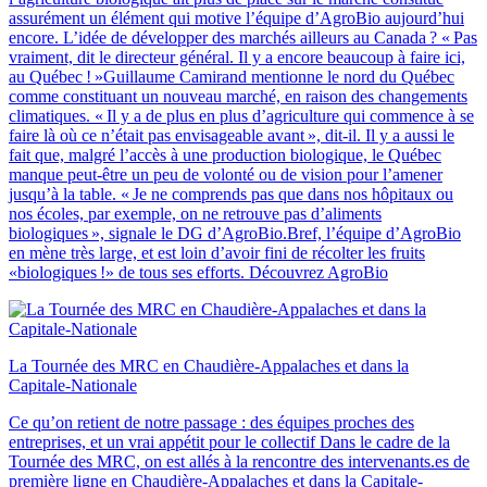
assurément un élément qui motive l’équipe d’AgroBio aujourd’hui
encore. L’idée de développer des marchés ailleurs au Canada ? « Pas
vraiment, dit le directeur général. Il y a encore beaucoup à faire ici,
au Québec ! »Guillaume Camirand mentionne le nord du Québec
comme constituant un nouveau marché, en raison des changements
climatiques. « Il y a de plus en plus d’agriculture qui commence à se
faire là où ce n’était pas envisageable avant », dit-il. Il y a aussi le
fait que, malgré l’accès à une production biologique, le Québec
manque peut-être un peu de volonté ou de vision pour l’amener
jusqu’à la table. « Je ne comprends pas que dans nos hôpitaux ou
nos écoles, par exemple, on ne retrouve pas d’aliments
biologiques », signale le DG d’AgroBio.Bref, l’équipe d’AgroBio
en mène très large, et est loin d’avoir fini de récolter les fruits
«biologiques !» de tous ses efforts. Découvrez AgroBio
La Tournée des MRC en Chaudière‑Appalaches et dans la
Capitale‑Nationale
Ce qu’on retient de notre passage : des équipes proches des
entreprises, et un vrai appétit pour le collectif Dans le cadre de la
Tournée des MRC, on est allés à la rencontre des intervenants.es de
première ligne en Chaudière-Appalaches et dans la Capitale-