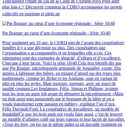
Téléchargez l'étude de cas de la Coop de l'Arrière-Pays Pour aller
plus loin 👉 Découvrir comment la CDRQ accompagne les projets
collectifs en tourisme et plein air
Pie Braque: au cœur d’une économie régionale - Série 10/40
Pour souligner ses 10 ans, la CDRQ met de l’avant des coopératives
fondées il y a une décennie ou plus. Des coopératives que
l’organisation a accompagnées et en lesquelles elle a cru. Ces
entreprises sont des exemples de ténacité, d’efforts et d’excellence.
Chacune à leur façon. Voici la série 10/40.Cela fera bientôt dix ans
que Pie Braque, microbrasserie artisanale de Jonquière, existe. Dix
années à fabriquer des bières, en misant d’abord sur des types plus
traditionnels, comme les Belge et les Anglaise, puis en variant de
plus en plus les styles. Mais toujours, toujours, avec un souci de
qualité constant.Les fondateurs, Félix, Simon et Philippe, avaient
tous les trois un autre job avant de démarrer la microbrasserie «Mais
on était aussi tous passionnés par le brassage de la bière et on a
voulu transformer cette passion en métier», explique l’un d’eux,
Félix Daviault-Ford. La coopérative de travailleurs, un modèle de
durabilitéCe que les trois amis ont voulu faire aussi, c’est de trouver
un modèle d’affaires collé sur leurs valeurs et leur façon de travailler.
«Tous les trois, on est sur le même palier et on travaille vraiment en