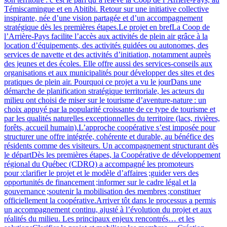
Témiscamingue et en Abitibi. Retour sur une initiative collective
inspirante, née d’une vision partagée et d’un accompagnement
stratégique dès les premières étapes.Le projet en brefLa Coop de
l’Arrière-Pays facilite l’accès aux activités de plein air grâce à la
location d’équipements, des activités guidées ou autonomes, des
services de navette et des activités d’initiation, notamment auprès
des jeunes et des écoles. Elle offre aussi des services‑conseils aux
organisations et aux municipalités pour développer des sites et des
pratiques de plein air. Pourquoi ce projet a vu le jourDans une
démarche de planification stratégique territoriale, les acteurs du
milieu ont choisi de miser sur le tourisme d’aventure‑nature : un
choix appuyé par la popularité croissante de ce type de tourisme et
par les qualités naturelles exceptionnelles du territoire (lacs, rivières,
forêts, accueil humain).L’approche coopérative s’est imposée pour
structurer une offre intégrée, cohérente et durable, au bénéfice des
résidents comme des visiteurs. Un accompagnement structurant dès
le départDès les premières étapes, la Coopérative de développement
régional du Québec (CDRQ) a accompagné les promoteurs
pour :clarifier le projet et le modèle d’affaires ;guider vers des
opportunités de financement ;informer sur le cadre légal et la
gouvernance ;soutenir la mobilisation des membres ;constituer
officiellement la coopérative.Arriver tôt dans le processus a permis
un accompagnement continu, ajusté à l’évolution du projet et aux
réalités du milieu. Les principaux enjeux rencontrés… et les