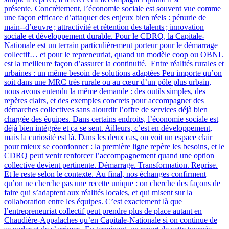
présente. Concrètement, l’économie sociale est souvent vue comme
une façon efficace d’attaquer des enjeux bien réels : pénurie de
main‑-d’œuvre ; attractivité et rétention des talents ; innovation
sociale et développement durable. Pour le CDRQ, la Capitale-
Nationale est un terrain particulièrement porteur pour le démarrage
collectif… et pour le repreneuriat, quand un modèle coop ou OBNL
est la meilleure façon d’assurer la continuité. Entre réalités rurales et
urbaines : un même besoin de solutions adaptées Peu importe qu’on
soit dans une MRC très rurale ou au cœur d’un pôle plus urbain,
nous avons entendu la même demande : des outils simples, des
repères clairs, et des exemples concrets pour accompagner des
démarches collectives sans alourdir l’offre de services déjà bien
chargée des équipes. Dans certains endroits, l’économie sociale est
déjà bien intégrée et ça se sent. Ailleurs, c’est en développement,
mais la curiosité est là. Dans les deux cas, on voit un espace clair
pour mieux se coordonner : la première ligne repère les besoins, et le
CDRQ peut venir renforcer l’accompagnement quand une option
collective devient pertinente. Démarrage. Transformation. Reprise.
Et le reste selon le contexte. Au final, nos échanges confirment
qu’on ne cherche pas une recette unique : on cherche des façons de
faire qui s’adaptent aux réalités locales, et qui misent sur la
collaboration entre les équipes. C’est exactement là que
l’entrepreneuriat collectif peut prendre plus de place autant en
Chaudière-Appalaches qu’en Capitale-Nationale si on continue de