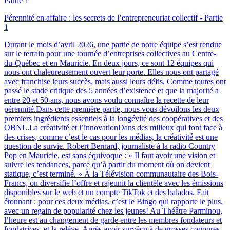
Pérennité en affaire : les secrets de l’entrepreneuriat collectif - Partie
1
Durant le mois d’avril 2026, une partie de notre équipe s’est rendue
sur le terrain pour une tournée d’entreprises collectives au Centre-
du-Québec et en Mauricie. En deux jours, ce sont 12 équipes qui
nous ont chaleureusement ouvert leur porte. Elles nous ont partagé
avec franchise leurs succès, mais aussi leurs défis. Comme toutes ont
passé le stade critique des 5 années d’existence et que la majorité a
entre 20 et 50 ans, nous avons voulu connaître la recette de leur
pérennité.Dans cette première partie, nous vous dévoilons les deux
premiers ingrédients essentiels à la longévité des coopératives et des
OBNL.La créativité et l’innovationDans des milieux qui font face à
des crises, comme c’est le cas pour les médias, la créativité est une
question de survie. Robert Bernard, journaliste à la radio Country
Pop en Mauricie, est sans équivoque : « Il faut avoir une vision et
suivre les tendances, parce qu’à partir du moment où on devient
statique, c’est terminé. » À la Télévision communautaire des Bois-
Francs, on diversifie l’offre et rajeunit la clientèle avec les émissions
disponibles sur le web et un compte TikTok et des balados. Fait
étonnant : pour ces deux médias, c’est le Bingo qui rapporte le plus,
avec un regain de popularité chez les jeunes! Au Théâtre Parminou,
l’heure est au changement de garde entre les membres fondateurs et
fondatrices, et la relève. Après avoir survécu à de grosses coupures