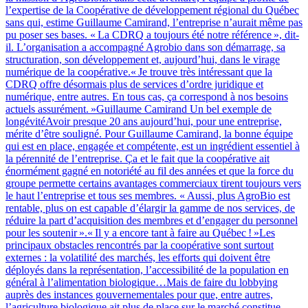
l’expertise de la Coopérative de développement régional du Québec
sans qui, estime Guillaume Camirand, l’entreprise n’aurait même pas
pu poser ses bases. « La CDRQ a toujours été notre référence », dit-
il. L’organisation a accompagné Agrobio dans son démarrage, sa
structuration, son développement et, aujourd’hui, dans le virage
numérique de la coopérative.« Je trouve très intéressant que la
CDRQ offre désormais plus de services d’ordre juridique et
numérique, entre autres. En tous cas, ça correspond à nos besoins
actuels assurément. »Guillaume Camirand Un bel exemple de
longévitéAvoir presque 20 ans aujourd’hui, pour une entreprise,
mérite d’être souligné. Pour Guillaume Camirand, la bonne équipe
qui est en place, engagée et compétente, est un ingrédient essentiel à
la pérennité de l’entreprise. Ça et le fait que la coopérative ait
énormément gagné en notoriété au fil des années et que la force du
groupe permette certains avantages commerciaux tirent toujours vers
le haut l’entreprise et tous ses membres. « Aussi, plus AgroBio est
rentable, plus on est capable d’élargir la gamme de nos services, de
réduire la part d’acquisition des membres et d’engager du personnel
pour les soutenir ».« Il y a encore tant à faire au Québec ! »Les
principaux obstacles rencontrés par la coopérative sont surtout
externes : la volatilité des marchés, les efforts qui doivent être
déployés dans la représentation, l’accessibilité de la population en
général à l’alimentation biologique…Mais de faire du lobbying
auprès des instances gouvernementales pour que, entre autres,
l’agriculture biologique ait plus de place sur le marché constitue