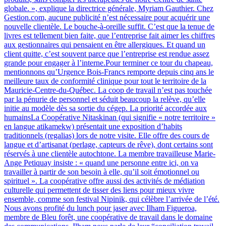
globale. », explique la directrice générale, Myriam Gauthier. Chez
Gestion.com, aucune publicité n’est nécessaire pour acquérir une
nouvelle clientèle. Le bouche-à-oreille suffit. C’est que la tenue de
livres est tellement bien faite, que l’entreprise fait aimer les chiffres
aux gestionnaires qui pensaient en être allergiques. Et quand un
client quitte, c’est souvent parce que l’entreprise est rendue assez
grande pour engager à l’interne.Pour terminer ce tour du chapeau,
mentionnons qu’Urgence Bois-Francs remporte depuis cinq ans le
meilleure taux de conformité clinique pour tout le territoire de la
Mauricie-Centre-du-Québec. La coop de travail n’est pas touchée
par la pénurie de personnel et séduit beaucoup la relève, qu’elle
initie au modèle dès sa sortie du cégep. La priorité accordée aux
humainsLa Coopérative Nitaskinan (qui signifie « notre territoire »
en langue atikamekw) présentait une exposition d’habits
traditionnels (regalias) lors de notre visite. Elle offre des cours de
langue et d’artisanat (perlage, capteurs de rêve), dont certains sont
réservés à une clientèle autochtone. La membre travailleuse Marie-
Ange Petiquay insiste : « quand une personne entre ici, on va
travailler à partir de son besoin à elle, qu’il soit émotionnel ou
spirituel ». La coopérative offre aussi des activités de médiation
culturelle qui permettent de tisser des liens pour mieux vivre
ensemble, comme son festival Nipinik, qui célèbre l’arrivée de l’été.
Nous avons profité du lunch pour jaser avec Ilham Figueroa,
membre de Bleu forêt, une coopérative de travail dans le domaine