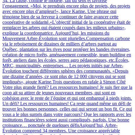
34. La cause, comme le modèle, fait du sens et favorise
l’engagement. «Moi, je prendrais encore plus de projets, des projets
avec encore plus d’ampleur!», lance Karine. Une phrase qui
témoigne bien de sa ferveur à continuer de faire avancer cette
coopérative de solidarité.«L’objectif initial de la coopérative était de
remplacer les arbres qui étaient coupés dans les milieux urbains»,
explique la coordonnatrice. Aujourd’hui, les missions du
Mouvement Arbre-Évolution sont plurielles.Compensation carbone
via le reboisement de dizaines de milliers d’arbres partout au
Québec, plantation sur les rives pour protéger les bandes riveraines,
création de micro forêts, aménagement comestible, team building en
forêt, ateliers dans les écoles, serres agro pédagogiques, etc.Écoles,
MRC, municipalités, entreprises… Les projets initiés par Arbre-
Évolution touchent différentes sphères des communautés. «Depuis
une dizaine d’années, ce sont plus de 12 000 citoyens qui se sont
impliqués», ajoute Karine.Trois questions en rafale à Simon Côté
Votre plus grande fierté? Les ressources humaines! Je suis fier que la
coop ait su attirer de jeunes nouveaux membres, qui sont en
cohésion avec le reste de l’équipe et qui ont embarqué à pieds joints.
Un défi? Les ressources humaines! Ça reste quand même un défi de
trouver les bonnes personnes, celles qui qui seront un bon fit. Ce qui
vous a le plus surpris dans votre parcours? Que les rapports avec les
institutions financières soient aussi compliqués, parfois. Une bonne
croissance… ponctuée de quelques défisAujourd’hui, Arbre-
Évolution comprend 34 membres. Une croissance appréciable