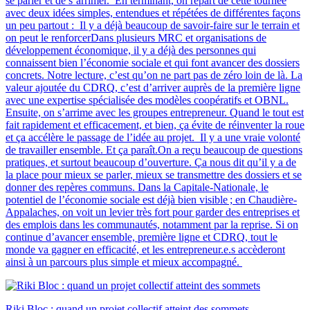
se parler et de s’arrimer. En terminant, on repart de cette tournée
avec deux idées simples, entendues et répétées de différentes façons
un peu partout : Il y a déjà beaucoup de savoir-faire sur le terrain et
on peut le renforcerDans plusieurs MRC et organisations de
développement économique, il y a déjà des personnes qui
connaissent bien l’économie sociale et qui font avancer des dossiers
concrets. Notre lecture, c’est qu’on ne part pas de zéro loin de là. La
valeur ajoutée du CDRQ, c’est d’arriver auprès de la première ligne
avec une expertise spécialisée des modèles coopératifs et OBNL.
Ensuite, on s’arrime avec les groupes entrepreneur. Quand le tout est
fait rapidement et efficacement, et bien, ça évite de réinventer la roue
et ça accélère le passage de l’idée au projet. Il y a une vraie volonté
de travailler ensemble. Et ça paraît.On a reçu beaucoup de questions
pratiques, et surtout beaucoup d’ouverture. Ça nous dit qu’il y a de
la place pour mieux se parler, mieux se transmettre des dossiers et se
donner des repères communs. Dans la Capitale-Nationale, le
potentiel de l’économie sociale est déjà bien visible ; en Chaudière-
Appalaches, on voit un levier très fort pour garder des entreprises et
des emplois dans les communautés, notamment par la reprise. Si on
continue d’avancer ensemble, première ligne et CDRQ, tout le
monde va gagner en efficacité, et les entrepreneur.e.s accèderont
ainsi à un parcours plus simple et mieux accompagné.
Riki Bloc : quand un projet collectif atteint des sommets