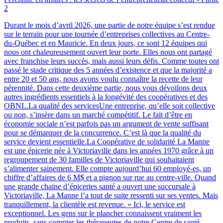
2
Durant le mois d’avril 2026, une partie de notre équipe s’est rendue
sur le terrain pour une tournée d’entreprises collectives au Centre-
du-Québec et en Mauricie. En deux jours, ce sont 12 équipes qui
nous ont chaleureusement ouvert leur porte. Elles nous ont partagé
avec franchise leurs succès, mais aussi leurs défis. Comme toutes ont
passé le stade critique des 5 années d’existence et que la majorité a
entre 20 et 50 ans, nous avons voulu connaître la recette de leur
pérennité. Dans cette deuxième partie, nous vous dévoilons deux
autres ingrédients essentiels à la longévité des coopératives et des
OBNL.La qualité des servicesUne entreprise, qu’elle soit collective
ou non, s’insère dans un marché compétitif. Le fait d’être en
économie sociale n’est parfois pas un argument de vente suffisant
pour se démarquer de la concurrence. C’est là que la qualité du
service devient essentielle.La Coopérative de solidarité La Manne
est une épicerie née à Victoriaville dans les années 1970 grâce à un
regroupement de 30 familles de Victoriaville qui souhaitaient
s’alimenter sainement. Elle compte aujourd’hui 60 employé-es, un
chiffre d’affaires de 6 M$ et a pignon sur rue au centre-ville. Quand
une grande chaine d’épiceries santé a ouvert une succursale à
Victoriaville, La Manne l’a tout de suite ressenti sur ses ventes. Mais
tranquillement, la clientèle est revenue. « Ici, le service est
exceptionnel. Les gens sur le plancher connaissent vraiment les
produits, sans compter les thérapeutes de notre Centre de santé