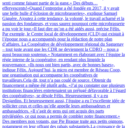
senti comme faisant partie de la gang.» Des débuts…
effervescents!«Quand l’entreprise a été fondée en 2017, il y avait
une belle bulle d’éclosion de microbrasseries», explique Samuel
Giguère. Ajoutez à cette tendance, la volonté, le travail acharné et la
passion des fondateurs, et vous saurez pourquoi cette microbrasserie
a pu voir le jour.«Il faut dire qu’on a été aidés aussi, précise Félix.
Par exemple, le Centre local de développement (CLD) qui existait à
l’époque nous a accompagnés pour la rédaction de notre plan
d’affaires. La Coopérative de développement régional du Saguenay
– tout juste avant que les CDR ne deviennent la CDRQ – nous a
aussi beaucoup soutenus.» Notamment en élaborant avec l’équipe la
régie interne de la coopérative, en rendant plus limpide la
gouvernance. «Ils nous ont bien partis, avec de bonnes bases»,
indique Félix. Aujourd’hui, la micro est membre de Réseau Coop,
une organisation qui accompagne les coopératives de
travailleurs.Cela dit, tout n’a pas coulé de source. Obtenir du
financement a même été plutôt ardu. «J’ai pu constater que plusieurs
institutions financières entretenaient un préjugé défavorable à l’égard
des coopératives», se désole Félix. Heureusement, il y a eu
Desjardins. Et heureusement aussi, l’équipe a eu l’excellente idée de
solliciter ceux et celles qu’elle appelle leurs ambassadeurs et
ambassadrices. «Il s’agit de gens qui ont acquis des parts
privilégiées, ce qui nous a permis de combler notre financement.»
Des membres non votants, que Pie Braque traite aux petits oignons,
notamment en leur offrant des rabais substantiels.La croissance de la