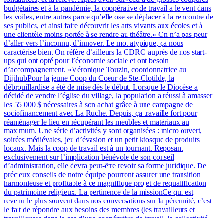
budgétaires et à la pandémie, la coopérative de travail a le vent dans
les voiles, entre autres parce qu’elle ose se déplacer à la rencontre de
ses publics, et ainsi faire découvrir les arts vivants aux écoles et à
une clientèle moins portée à se rendre au théâtre.« On n’a pas peur
d’aller vers l’inconnu, d’innover. Le mot atypique, ça nous
caractérise bien. On réfère d’ailleurs la CDRQ auprès de nos start-
ups qui ont opté pour l’économie sociale et ont besoin
d’accompagnement. »Véronique Touzin, coordonnatrice au
DijihubPour la jeune Coop du Coeur de Ste-Clotilde, la
débrouillardise a été de mise dès le début. Lorsque le Diocèse a
décidé de vendre l’église du village, la population a réussi à amasser
les 55 000 $ nécessaires à son achat grâce à une campagne de
sociofinancement avec La Ruche. Depuis, ça travaille fort pour
réaménager le lieu en récupérant les meubles et matériaux au
maximum. Une série d’activités y sont organisées : micro ouvert,
soirées médiévales, jeu d’évasion et un petit kiosque de produits
locaux. Mais la coop de travail est à un tournant. Reposant
exclusivement sur l’implication bénévole de son conseil
d’administration, elle devra peut-être revoir sa forme juridique. De
précieux conseils de notre équipe pourront assurer une transition
harmonieuse et profitable à ce magnifique projet de requalification
du patrimoine religieux. La pertinence de la missionCe qui est
revenu le plus souvent dans nos conversations sur la pérennité, c’est
le fait de répondre aux besoins des membres (les travailleurs et