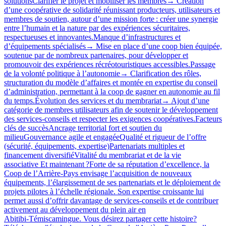
solutionsClarifier le projet et mobiliser les membres→ Création
d’une coopérative de solidarité réunissant producteurs, utilisateurs et
membres de soutien, autour d’une mission forte : créer une synergie
entre l’humain et la nature par des expériences sécuritaires,
respectueuses et innovantes.Manque d’infrastructures et
d’équipements spécialisés→ Mise en place d’une coop bien équipée,
soutenue par de nombreux partenaires, pour développer et
promouvoir des expériences récréotouristiques accessibles.Passage
de la volonté politique à l’autonomie→ Clarification des rôles,
structuration du modèle d’affaires et montée en expertise du conseil
d’administration, permettant à la coop de gagner en autonomie au fil
du temps.Évolution des services et du membrariat→ Ajout d’une
catégorie de membres utilisateurs afin de soutenir le développement
des services‑conseils et respecter les exigences coopératives.Facteurs
clés de succèsAncrage territorial fort et soutien du
milieuGouvernance agile et engagéeQualité et rigueur de l’offre
(sécurité, équipements, expertise)Partenariats multiples et
financement diversifiéVitalité du membrariat et de la vie
associative Et maintenant ?Forte de sa réputation d’excellence, la
Coop de l’Arrière-Pays envisage l’acquisition de nouveaux
équipements, l’élargissement de ses partenariats et le déploiement de
projets pilotes à l’échelle régionale. Son expertise croissante lui
permet aussi d’offrir davantage de services‑conseils et de contribuer
activement au développement du plein air en
Abitibi‑Témiscamingue. Vous désirez partager cette histoire?