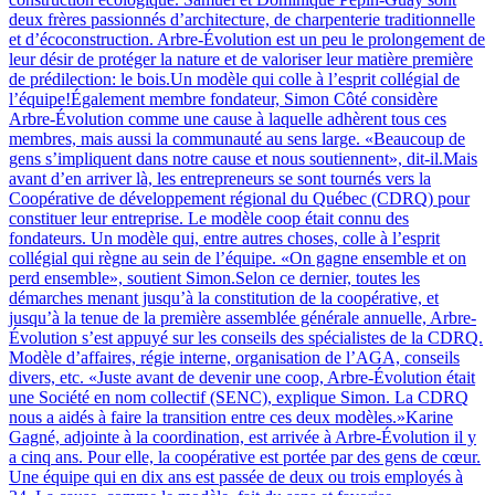
deux frères passionnés d’architecture, de charpenterie traditionnelle
et d’écoconstruction. Arbre-Évolution est un peu le prolongement de
leur désir de protéger la nature et de valoriser leur matière première
de prédilection: le bois.Un modèle qui colle à l’esprit collégial de
l’équipe!Également membre fondateur, Simon Côté considère
Arbre-Évolution comme une cause à laquelle adhèrent tous ces
membres, mais aussi la communauté au sens large. «Beaucoup de
gens s’impliquent dans notre cause et nous soutiennent», dit-il.Mais
avant d’en arriver là, les entrepreneurs se sont tournés vers la
Coopérative de développement régional du Québec (CDRQ) pour
constituer leur entreprise. Le modèle coop était connu des
fondateurs. Un modèle qui, entre autres choses, colle à l’esprit
collégial qui règne au sein de l’équipe. «On gagne ensemble et on
perd ensemble», soutient Simon.Selon ce dernier, toutes les
démarches menant jusqu’à la constitution de la coopérative, et
jusqu’à la tenue de la première assemblée générale annuelle, Arbre-
Évolution s’est appuyé sur les conseils des spécialistes de la CDRQ.
Modèle d’affaires, régie interne, organisation de l’AGA, conseils
divers, etc. «Juste avant de devenir une coop, Arbre-Évolution était
une Société en nom collectif (SENC), explique Simon. La CDRQ
nous a aidés à faire la transition entre ces deux modèles.»Karine
Gagné, adjointe à la coordination, est arrivée à Arbre-Évolution il y
a cinq ans. Pour elle, la coopérative est portée par des gens de cœur.
Une équipe qui en dix ans est passée de deux ou trois employés à