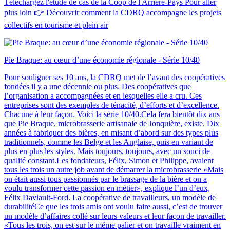
Téléchargez l'étude de cas de la Coop de l'Arrière-Pays Pour aller
plus loin 👉 Découvrir comment la CDRQ accompagne les projets
collectifs en tourisme et plein air
Pie Braque: au cœur d’une économie régionale - Série 10/40
Pour souligner ses 10 ans, la CDRQ met de l’avant des coopératives
fondées il y a une décennie ou plus. Des coopératives que
l’organisation a accompagnées et en lesquelles elle a cru. Ces
entreprises sont des exemples de ténacité, d’efforts et d’excellence.
Chacune à leur façon. Voici la série 10/40.Cela fera bientôt dix ans
que Pie Braque, microbrasserie artisanale de Jonquière, existe. Dix
années à fabriquer des bières, en misant d’abord sur des types plus
traditionnels, comme les Belge et les Anglaise, puis en variant de
plus en plus les styles. Mais toujours, toujours, avec un souci de
qualité constant.Les fondateurs, Félix, Simon et Philippe, avaient
tous les trois un autre job avant de démarrer la microbrasserie «Mais
on était aussi tous passionnés par le brassage de la bière et on a
voulu transformer cette passion en métier», explique l’un d’eux,
Félix Daviault-Ford. La coopérative de travailleurs, un modèle de
durabilitéCe que les trois amis ont voulu faire aussi, c’est de trouver
un modèle d’affaires collé sur leurs valeurs et leur façon de travailler.
«Tous les trois, on est sur le même palier et on travaille vraiment en