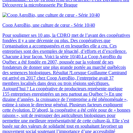
Découvrez la microbrasserie Pie Braque
Coop AgroBio, une culture de cœur - Série 10/40
Pour souligner ses 10 ans, la CDRQ met de l’avant des coopératives
fondées il y a une décennie ou plus. Des coopératives que
l’organisation a accompagnées et en lesquelles elle a cru. Ces
entreprises sont des exemples de ténacité, d’efforts et d’excellence.
Chacune à leur façon. Voici la série 10/40.La Coop AgroBio du
Québec a été fondée en 2007, poussée par la volonté de ses
fondateurs de donner une plus grande portée au marché québécois
des semences biologiques. Résultat ?Lorsque Guillaume Camirand
est arrivé en 2017 chez Coop AgroBio, l’entreprise avait 37
membres localisés dans deux ou trois régions spécifiques.
Aujourd’hui ? La coopérative de producteurs représente quelque
155 entreprises enregistrées un peu partout au Québec !« En une
dizaine d’années, la croissance de l’entreprise a été phénoménale »,
estime à raison le directeur général. Plusieurs facteurs expliquent
cette évolution. D’abord, la coopérative a été créée pour de « bonnes
raisons », soit de regrouper des agriculteurs biologiques pour
permettre une meilleure représentativité de cette culture-là. Elle s’est
basée sur des valeurs de solidarité tout en souhaitant favoriser un
mouvement social soutenant l’importance d’une accessibilité