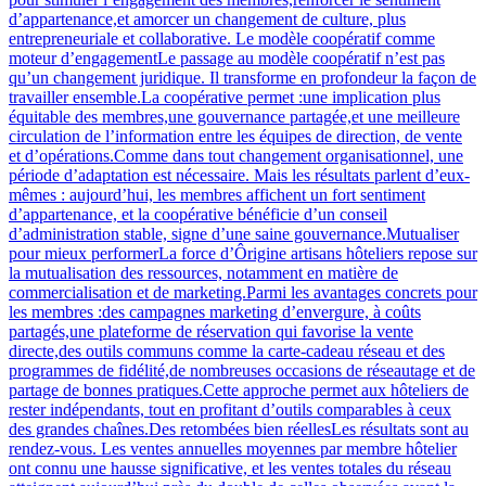
d’appartenance,et amorcer un changement de culture, plus
entrepreneuriale et collaborative. Le modèle coopératif comme
moteur d’engagementLe passage au modèle coopératif n’est pas
qu’un changement juridique. Il transforme en profondeur la façon de
travailler ensemble.La coopérative permet :une implication plus
équitable des membres,une gouvernance partagée,et une meilleure
circulation de l’information entre les équipes de direction, de vente
et d’opérations.Comme dans tout changement organisationnel, une
période d’adaptation est nécessaire. Mais les résultats parlent d’eux-
mêmes : aujourd’hui, les membres affichent un fort sentiment
d’appartenance, et la coopérative bénéficie d’un conseil
d’administration stable, signe d’une saine gouvernance.Mutualiser
pour mieux performerLa force d’Ôrigine artisans hôteliers repose sur
la mutualisation des ressources, notamment en matière de
commercialisation et de marketing.Parmi les avantages concrets pour
les membres :des campagnes marketing d’envergure, à coûts
partagés,une plateforme de réservation qui favorise la vente
directe,des outils communs comme la carte-cadeau réseau et des
programmes de fidélité,de nombreuses occasions de réseautage et de
partage de bonnes pratiques.Cette approche permet aux hôteliers de
rester indépendants, tout en profitant d’outils comparables à ceux
des grandes chaînes.Des retombées bien réellesLes résultats sont au
rendez-vous. Les ventes annuelles moyennes par membre hôtelier
ont connu une hausse significative, et les ventes totales du réseau