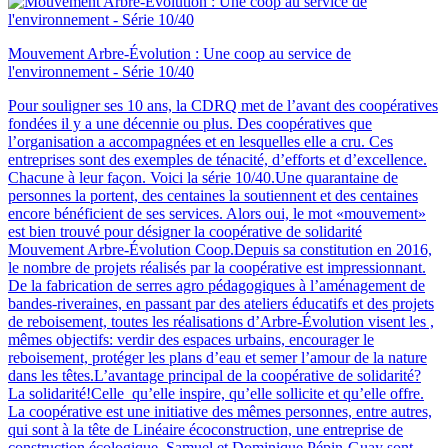
Mouvement Arbre-Évolution : Une coop au service de
l'environnement - Série 10/40
Pour souligner ses 10 ans, la CDRQ met de l’avant des coopératives
fondées il y a une décennie ou plus. Des coopératives que
l’organisation a accompagnées et en lesquelles elle a cru. Ces
entreprises sont des exemples de ténacité, d’efforts et d’excellence.
Chacune à leur façon. Voici la série 10/40.Une quarantaine de
personnes la portent, des centaines la soutiennent et des centaines
encore bénéficient de ses services. Alors oui, le mot «mouvement»
est bien trouvé pour désigner la coopérative de solidarité
Mouvement Arbre-Évolution Coop.Depuis sa constitution en 2016,
le nombre de projets réalisés par la coopérative est impressionnant.
De la fabrication de serres agro pédagogiques à l’aménagement de
bandes-riveraines, en passant par des ateliers éducatifs et des projets
de reboisement, toutes les réalisations d’Arbre-Évolution visent les ,
mêmes objectifs: verdir des espaces urbains, encourager le
reboisement, protéger les plans d’eau et semer l’amour de la nature
dans les têtes.L’avantage principal de la coopérative de solidarité?
La solidarité!Celle qu’elle inspire, qu’elle sollicite et qu’elle offre.
La coopérative est une initiative des mêmes personnes, entre autres,
qui sont à la tête de Linéaire écoconstruction, une entreprise de
construction écologique. Samuel et Dominique Pépin-Guay sont