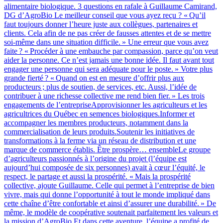
alimentaire biologique. 3 questions en rafale à Guillaume Camirand,
DG d’AgroBio Le meilleur conseil que vous ayez reçu ? « Qu’il
faut toujours donner l’heure juste aux collègues, partenaires et
clients. Cela afin de ne pas créer de fausses attentes et de se mettre
soi-même dans une situation difficile. » Une erreur que vous avez
faite ? « Procéder à une embauche par compassion, parce qu’on veut
aider la personne. Ce n’est jamais une bonne idée. Il faut avant tout
engager une personne qui sera adéquate pour le poste. » Votre plus
grande fierté ? « Quand on est en mesure d’offrir plus aux
producteurs ; plus de soutien, de services, etc. Aussi, l’idée de
contribuer à une richesse collective me rend bien fier. » Les trois
engagements de l’entrepriseApprovisionner les agriculteurs et les
agricultrices du Québec en semences biologiques.Informer et
accompagner les membres producteurs, notamment dans la
commercialisation de leurs produits.Soutenir les initiatives de
transformations à la ferme via un réseau de distribution et une
marque de commerce établis. Être prospère… ensembleLe groupe
d’agriculteurs passionnés à l’origine du projet (l’équipe est
aujourd’hui composée de six personnes) avait à cœur l’équité, le
respect, le partage et aussi la prospérité. « Mais la prospérité
collective, ajoute Guillaume. Celle qui permet à l’entreprise de bien
vivre, mais qui donne l’opportunité à tout le monde impliqué dans
cette chaîne d’être confortable et ainsi d’assurer une durabilité. » De
même, le modèle de coopérative soutenait parfaitement les valeurs et
la mission d’AgroBio.Et dans cette aventure, l’équipe a profité de