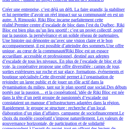
Créer une entreprise, c’est déjà un défi. La faire grandir, la stabiliser
et lui permettre d’avoir un réel impact sur sa communauté en est un
autre. À Rimouski, Riki Bloc incarne parfaitement cette
réalité.Premier centre d’escalade de bloc dans l’est du Québec, Riki
Bloc est bien plus qu’un lieu sportif : c’est un projet collectif, porté
par la passion, la persévérance et un solide réseau de partenaires.
Une histoire qui démontre qu’avec une vision claire et le bon
accompagnement, il est possible d’atteindre des sommets.Une offre
unique, au cœur de la communautéRiki Bloc est un espace
accueillant, accessible et professionnel, destiné aux adeptes
d’escalade de tous les niveaux. En plus de l’escalade de bloc et de
voie, la coopérative propose une offre diversifiée : camps de jour,
sorties extérieures sur roche et sur glace, formations, événements et
boutique spécialisée.Cette diversité permet à l’organisation de
rejoindre un large public et de jouer un rôle actif dans la
dynamisation du milieu, tant sur le plan sportif que social.Des débuts
portés par la passion… et la coopérationL’idée de Riki Bloc est née
dans la tête d’un petit groupe de passionnés d’escalade qui
constataient un manque d’infrastructures adaptées dans la région.
Rapidement, le groupe se structure : recherche d’un local,
élaboration d’un plan d’affaires, campagne de sociofinancement.Le
choix du modèle coopératif s’impose naturellement. Les valeurs de
gouvernance horizontale, de participation et de solidarité
correspondent à l’esprit du projet, tout en offrant des leviers de