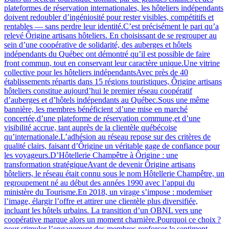
plateformes de réservation internationales, les hôteliers indépendants
doivent redoubler d’ingéniosité pour rester visibles, compétitifs et
rentables — sans perdre leur identité.C’est précisément le pari qu’a
relevé Ôrigine artisans hôteliers. En choisissant de se regrouper au
sein d’une coopérative de solidarité, des auberges et hôtels
indépendants du Québec ont démontré qu’il est possible de faire
front commun, tout en conservant leur caractère unique.Une vitrine
collective pour les hôteliers indépendantsAvec près de 40
établissements répartis dans 15 régions touristiques, Ôrigine artisans
hôteliers constitue aujourd’hui le premier réseau coopératif
d’auberges et d’hôtels indépendants au Québec.Sous une même
bannière, les membres bénéficient :d’une mise en marché
concertée,d’une plateforme de réservation commune,et d’une
visibilité accrue, tant auprès de la clientèle québécoise
qu’internationale.L’adhésion au réseau repose sur des critères de
qualité clairs, faisant d’Ôrigine un véritable gage de confiance pour
les voyageurs.D’Hôtellerie Champêtre à Ôrigine : une
transformation stratégiqueAvant de devenir Ôrigine artisans
hôteliers, le réseau était connu sous le nom Hôtellerie Champêtre, un
regroupement né au début des années 1990 avec l’appui du
ministère du Tourisme.En 2018, un virage s’impose : moderniser
l’image, élargir l’offre et attirer une clientèle plus diversifiée,
incluant les hôtels urbains. La transition d’un OBNL vers une
coopérative marque alors un moment charnière.Pourquoi ce choix ?
pour stimuler l’engagement des membres,renforcer le sentiment