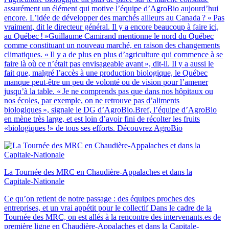
assurément un élément qui motive l’équipe d’AgroBio aujourd’hui
encore. L’idée de développer des marchés ailleurs au Canada ? « Pas
vraiment, dit le directeur général. Il y a encore beaucoup à faire ici,
au Québec ! »Guillaume Camirand mentionne le nord du Québec
comme constituant un nouveau marché, en raison des changements
climatiques. « Il y a de plus en plus d’agriculture qui commence à se
faire là où ce n’était pas envisageable avant », dit-il. Il y a aussi le
fait que, malgré l’accès à une production biologique, le Québec
manque peut-être un peu de volonté ou de vision pour l’amener
jusqu’à la table. « Je ne comprends pas que dans nos hôpitaux ou
nos écoles, par exemple, on ne retrouve pas d’aliments
biologiques », signale le DG d’AgroBio.Bref, l’équipe d’AgroBio
en mène très large, et est loin d’avoir fini de récolter les fruits
«biologiques !» de tous ses efforts. Découvrez AgroBio
La Tournée des MRC en Chaudière‑Appalaches et dans la
Capitale‑Nationale
Ce qu’on retient de notre passage : des équipes proches des
entreprises, et un vrai appétit pour le collectif Dans le cadre de la
Tournée des MRC, on est allés à la rencontre des intervenants.es de
première ligne en Chaudière-Appalaches et dans la Capitale-