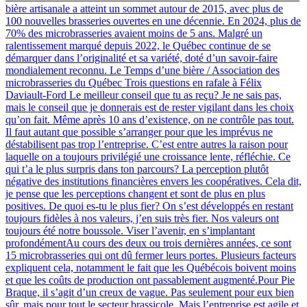
bière artisanale a atteint un sommet autour de 2015, avec plus de
100 nouvelles brasseries ouvertes en une décennie. En 2024, plus de
70% des microbrasseries avaient moins de 5 ans. Malgré un
ralentissement marqué depuis 2022, le Québec continue de se
démarquer dans l’originalité et sa variété, doté d’un savoir-faire
mondialement reconnu. Le Temps d’une bière / Association des
microbrasseries du Québec Trois questions en rafale à Félix
Daviault-Ford Le meilleur conseil que tu as reçu? Je ne sais pas,
mais le conseil que je donnerais est de rester vigilant dans les choix
qu’on fait. Même après 10 ans d’existence, on ne contrôle pas tout.
Il faut autant que possible s’arranger pour que les imprévus ne
déstabilisent pas trop l’entreprise. C’est entre autres la raison pour
laquelle on a toujours privilégié une croissance lente, réfléchie. Ce
qui t’a le plus surpris dans ton parcours? La perception plutôt
négative des institutions financières envers les coopératives. Cela dit,
je pense que les perceptions changent et sont de plus en plus
positives. De quoi es-tu le plus fier? On s’est développés en restant
toujours fidèles à nos valeurs, j’en suis très fier. Nos valeurs ont
toujours été notre boussole. Viser l’avenir, en s’implantant
profondémentAu cours des deux ou trois dernières années, ce sont
15 microbrasseries qui ont dû fermer leurs portes. Plusieurs facteurs
expliquent cela, notamment le fait que les Québécois boivent moins
et que les coûts de production ont passablement augmenté.Pour Pie
Braque, il s’agit d’un creux de vague. Pas seulement pour eux bien
sûr, mais pour tout le secteur brassicole. Mais l’entreprise est agile et