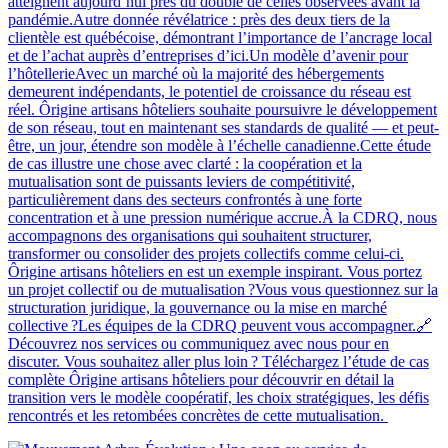
atteignent aujourd’hui près du double de celles observées avant la
pandémie.Autre donnée révélatrice : près des deux tiers de la
clientèle est québécoise, démontrant l’importance de l’ancrage local
et de l’achat auprès d’entreprises d’ici.Un modèle d’avenir pour
l’hôtellerieAvec un marché où la majorité des hébergements
demeurent indépendants, le potentiel de croissance du réseau est
réel. Ôrigine artisans hôteliers souhaite poursuivre le développement
de son réseau, tout en maintenant ses standards de qualité — et peut-
être, un jour, étendre son modèle à l’échelle canadienne.Cette étude
de cas illustre une chose avec clarté : la coopération et la
mutualisation sont de puissants leviers de compétitivité,
particulièrement dans des secteurs confrontés à une forte
concentration et à une pression numérique accrue.À la CDRQ, nous
accompagnons des organisations qui souhaitent structurer,
transformer ou consolider des projets collectifs comme celui-ci.
Ôrigine artisans hôteliers en est un exemple inspirant. Vous portez
un projet collectif ou de mutualisation ?Vous vous questionnez sur la
structuration juridique, la gouvernance ou la mise en marché
collective ?Les équipes de la CDRQ peuvent vous accompagner.🔗
Découvrez nos services ou communiquez avec nous pour en
discuter. Vous souhaitez aller plus loin ? Téléchargez l’étude de cas
complète Ôrigine artisans hôteliers pour découvrir en détail la
transition vers le modèle coopératif, les choix stratégiques, les défis
rencontrés et les retombées concrètes de cette mutualisation.