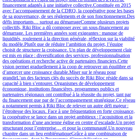
financement adaptés à une initiative collective.Constituée en 2015
avec l’accompagnement de la CDRQ, la coopérative pose les bases
de sa gouvernance, de ses règlements et de son fonctionnement.Des
défis importants… surtout au démarrageComme plusieurs projets
collectifs, Riki Bloc a dû composer avec un sous-financement au
démarrage. Les premières années sont exigeantes : manque de
liquidités, roulement à la direction générale, réflexion sur la viabilité
du modèle.Plutôt que de réduire l’ambition du projet, l’équipe
choisit de structurer la croissance. Un plan de développement clair
est mis en place : diversification des services, professionnalisation
des opérations et recherche active de partenaires financiers.Cette
vision permet graduellement à la coop de retrouver un équilibre et
d’amorcer une croissance durable.Miser sur le réseau pour
grandirL’un des facteurs clés du succès de Riki Bloc réside dans sa
capacité à bien s’entourer. Organismes de développement
économique, institutions financières, programmes publics et
partenaires régionaux ont contribué à la réussite du projet, tant par
du financement que par de l’accompagnement stratégique.Ce réseau
a notamment permis à Riki Bloc de relever un autre défi majeur :
l’étroitesse des locaux. Face à une fréquentation en forte croissance,
la coopérative se lance dans un projet ambitieux : l’acquisition et la
transformation d’une ancienne église en centre d’escalade.Un projet
structurant pour l’entreprise… et pour la communauté.Un nouveau
chapitre dans un lieu emblématiqueGrâce à une combinaison de