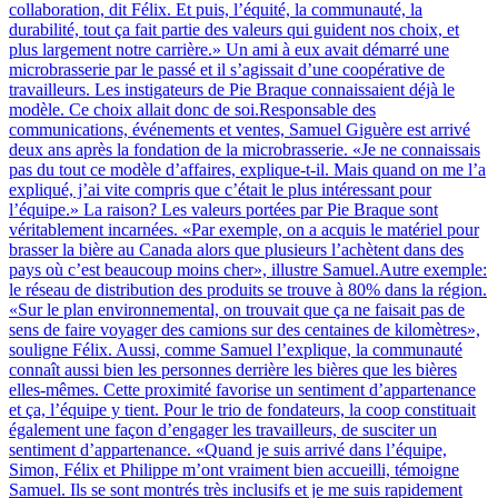
collaboration, dit Félix. Et puis, l’équité, la communauté, la
durabilité, tout ça fait partie des valeurs qui guident nos choix, et
plus largement notre carrière.» Un ami à eux avait démarré une
microbrasserie par le passé et il s’agissait d’une coopérative de
travailleurs. Les instigateurs de Pie Braque connaissaient déjà le
modèle. Ce choix allait donc de soi.Responsable des
communications, événements et ventes, Samuel Giguère est arrivé
deux ans après la fondation de la microbrasserie. «Je ne connaissais
pas du tout ce modèle d’affaires, explique-t-il. Mais quand on me l’a
expliqué, j’ai vite compris que c’était le plus intéressant pour
l’équipe.» La raison? Les valeurs portées par Pie Braque sont
véritablement incarnées. «Par exemple, on a acquis le matériel pour
brasser la bière au Canada alors que plusieurs l’achètent dans des
pays où c’est beaucoup moins cher», illustre Samuel.Autre exemple:
le réseau de distribution des produits se trouve à 80% dans la région.
«Sur le plan environnemental, on trouvait que ça ne faisait pas de
sens de faire voyager des camions sur des centaines de kilomètres»,
souligne Félix. Aussi, comme Samuel l’explique, la communauté
connaît aussi bien les personnes derrière les bières que les bières
elles-mêmes. Cette proximité favorise un sentiment d’appartenance
et ça, l’équipe y tient. Pour le trio de fondateurs, la coop constituait
également une façon d’engager les travailleurs, de susciter un
sentiment d’appartenance. «Quand je suis arrivé dans l’équipe,
Simon, Félix et Philippe m’ont vraiment bien accueilli, témoigne
Samuel. Ils se sont montrés très inclusifs et je me suis rapidement