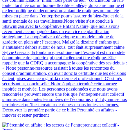
des communications. Ilham nous parle de leur “conciliation travail-
toute” facilitée par un horaire flexible et allégé, du salaire unique et
de leur politique de déconnexion, autant de pratiques qui ont été
mises en place dans l’entreprise pour s’assurer du bien-être et de la
santé mentale de ses travailleuses.Notre visite s’est conclue à
Shawinigan avec la Coopérative Enfant Nature, que nous avons
récemment accompagnée dans un exercice de planification
stratégique. La coopérative a développé un modèle unique de
garderie en plein air : l’escargot. Malgré la dizaine d’enfants qui
s’amusaient dehors autour de nous, tout était surprenamment calme.
Sylvie Gervais, la fondatrice, explique que l’escargot est un modèle
économique de garderie qui peut facilement être répliqué. Elle
rappelle que la CDRQ a accompagné la coopérative dès ses débuts :
« Notre personne-ressource assistait à toutes les rencontres du
conseil d’administration, on avait donc la certitude que les décisions
étaient prises avec ce regard-là externe et professionnel. C’est très
sécurisant. », conclut-elle. Notre équipe a terminé cette tournée
inspirée et motivée. Les personnes passionnées que nous avons
rencontrées prouvent encore une fois que l’entrepreneuriat collectif
s’immisce dans toutes les sphères de l’économie, qu’il dynamise nos
territoires et qu’il est créateur de richesse sous toutes ses formes.
Découvrez la première partie de ce billet Pérennité en affaires -
innover et rester pertinent