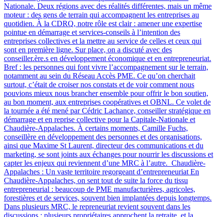
Nationale. Deux régions avec des réalités différentes, mais un même
moteur : des gens de terrain qui accompagnent les entreprises au
quotidien. À la CDRQ, notre rôle est clair : amener une expertise
pointue en démarrage et services-conseils à l’intention des
entreprises collectives et la mettre au service de celles et ceux qui
sont en première ligne. Sur place, on a discuté avec des
conseiller.ère.s en développement économique et en entrepreneuriat.
Bref : les personnes qui font vivre l’accompagnement sur le terrain,
notamment au sein du Réseau Accès PME. Ce qu’on cherchait
surtout, c’était de croiser nos constats et de voir comment nous
pouvions mieux nous brancher ensemble pour offrir le bon soutien,
au bon moment, aux entreprises coopératives et OBNL. Ce volet de
la tournée a été mené par Cédric Lachance, conseiller stratégique en
démarrage et en reprise collective pour la Capitale-Nationale et
Chaudière-Appalaches. À certains moments, Camille Fuchs,
conseillère en développement des personnes et des organisations,
ainsi que Maxime St Laurent, directeur des communications et du
marketing, se sont joints aux échanges pour nourrir les discussions et
capter les enjeux qui reviennent d’une MRC à l’autre. Chaudière-
Appalaches : Un vaste territoire regorgeant d’entrepreneuriat En
Chaudière-Appalaches, on sent tout de suite la force du tissu
entrepreneurial : beaucoup de PME manufacturières, agricoles,
forestières et de services, souvent bien implantées depuis longtemps.
Dans plusieurs MRC, le repreneuriat revient souvent dans les
discussions : plusieurs propriétaires approchent la retraite, et la