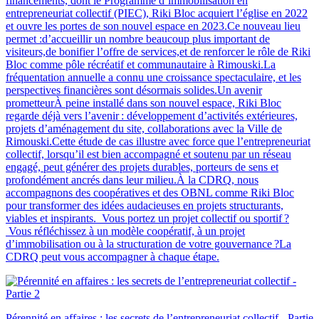
financements, dont le Programme d’immobilisation en
entrepreneuriat collectif (PIEC), Riki Bloc acquiert l’église en 2022
et ouvre les portes de son nouvel espace en 2023.Ce nouveau lieu
permet :d’accueillir un nombre beaucoup plus important de
visiteurs,de bonifier l’offre de services,et de renforcer le rôle de Riki
Bloc comme pôle récréatif et communautaire à Rimouski.La
fréquentation annuelle a connu une croissance spectaculaire, et les
perspectives financières sont désormais solides.Un avenir
prometteurÀ peine installé dans son nouvel espace, Riki Bloc
regarde déjà vers l’avenir : développement d’activités extérieures,
projets d’aménagement du site, collaborations avec la Ville de
Rimouski.Cette étude de cas illustre avec force que l’entrepreneuriat
collectif, lorsqu’il est bien accompagné et soutenu par un réseau
engagé, peut générer des projets durables, porteurs de sens et
profondément ancrés dans leur milieu.À la CDRQ, nous
accompagnons des coopératives et des OBNL comme Riki Bloc
pour transformer des idées audacieuses en projets structurants,
viables et inspirants. Vous portez un projet collectif ou sportif ?
Vous réfléchissez à un modèle coopératif, à un projet
d’immobilisation ou à la structuration de votre gouvernance ?La
CDRQ peut vous accompagner à chaque étape.
Pérennité en affaires : les secrets de l’entrepreneuriat collectif - Partie