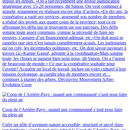
depuis les débuts. «On a fait récemment une grosse planification
stratégique avec 15-20 personnes, dit Simon. On veut continuer à
grandir, notamment en réalisant encore plus d’actions.»En dix ans, la
coopérative a varié ses services, augmenté son nombre de membres,
a réalisé des projets aux quatre coins de la province; tout ça en
affrontant les défis qui se trouvaient sur son parcours. Des défis
somme toute assez communs, comme la nécessité de faire ses
preuves, s’assurer d’un financement adéquat, etc.«On doit aussi se
rappeler que rien n’est jamais complètement acquis. Les partenariats
qu’on crée, les incertitudes politiques, etc. On doit savoir naviguer à
travers ça.»Karine Gagné, adjointe à la coordination«Mais somme
toute, les choses se passent bien pour nous, dit Simon. On a l’appui
de beaucoup de monde.» Ce que la coopérative souhaite pour
l’avenir? Acquérir un local de travail, inclure un volet culturel à leur
mission écologique, accueillir plus de membres encore et…
continuer à planter des arbres. Découvrez Mouvement Arbre-
Évolution Coop
Coop de l’Arrière-Pays : quand une communauté s’unit pour faire
du plein air
Créer un pôle d’aventure-nature accessible, structuré et ancré dans
son territoire : c’est le pari qu’a relevé la Coop de l’Arrière-Pays, au