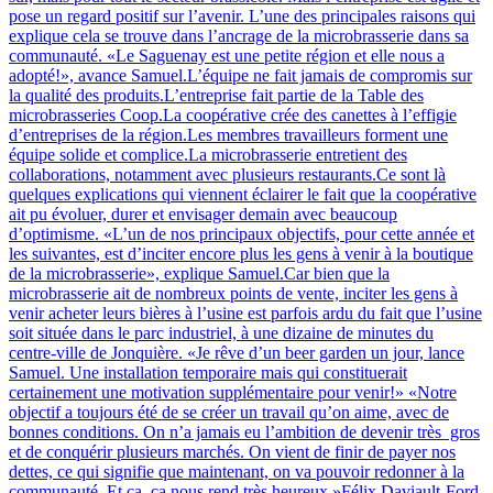
pose un regard positif sur l’avenir. L’une des principales raisons qui
explique cela se trouve dans l’ancrage de la microbrasserie dans sa
communauté. «Le Saguenay est une petite région et elle nous a
adopté!», avance Samuel.L’équipe ne fait jamais de compromis sur
la qualité des produits.L’entreprise fait partie de la Table des
microbrasseries Coop.La coopérative crée des canettes à l’effigie
d’entreprises de la région.Les membres travailleurs forment une
équipe solide et complice.La microbrasserie entretient des
collaborations, notamment avec plusieurs restaurants.Ce sont là
quelques explications qui viennent éclairer le fait que la coopérative
ait pu évoluer, durer et envisager demain avec beaucoup
d’optimisme. «L’un de nos principaux objectifs, pour cette année et
les suivantes, est d’inciter encore plus les gens à venir à la boutique
de la microbrasserie», explique Samuel.Car bien que la
microbrasserie ait de nombreux points de vente, inciter les gens à
venir acheter leurs bières à l’usine est parfois ardu du fait que l’usine
soit située dans le parc industriel, à une dizaine de minutes du
centre-ville de Jonquière. «Je rêve d’un beer garden un jour, lance
Samuel. Une installation temporaire mais qui constituerait
certainement une motivation supplémentaire pour venir!» «Notre
objectif a toujours été de se créer un travail qu’on aime, avec de
bonnes conditions. On n’a jamais eu l’ambition de devenir très gros
et de conquérir plusieurs marchés. On vient de finir de payer nos
dettes, ce qui signifie que maintenant, on va pouvoir redonner à la
communauté. Et ça, ça nous rend très heureux.»Félix Daviault-Ford