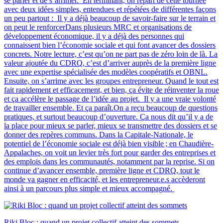
se parler et de s’arrimer. En terminant, on repart de cette tournée
avec deux idées simples, entendues et répétées de différentes façons
un peu partout : Il y a déjà beaucoup de savoir-faire sur le terrain et
on peut le renforcerDans plusieurs MRC et organisations de
développement économique, il y a déjà des personnes qui
connaissent bien l’économie sociale et qui font avancer des dossiers
concrets. Notre lecture, c’est qu’on ne part pas de zéro loin de là. La
valeur ajoutée du CDRQ, c’est d’arriver auprès de la première ligne
avec une expertise spécialisée des modèles coopératifs et OBNL.
Ensuite, on s’arrime avec les groupes entrepreneur. Quand le tout est
fait rapidement et efficacement, et bien, ça évite de réinventer la roue
et ça accélère le passage de l’idée au projet. Il y a une vraie volonté
de travailler ensemble. Et ça paraît.On a reçu beaucoup de questions
pratiques, et surtout beaucoup d’ouverture. Ça nous dit qu’il y a de
la place pour mieux se parler, mieux se transmettre des dossiers et se
donner des repères communs. Dans la Capitale-Nationale, le
potentiel de l’économie sociale est déjà bien visible ; en Chaudière-
Appalaches, on voit un levier très fort pour garder des entreprises et
des emplois dans les communautés, notamment par la reprise. Si on
continue d’avancer ensemble, première ligne et CDRQ, tout le
monde va gagner en efficacité, et les entrepreneur.e.s accèderont
ainsi à un parcours plus simple et mieux accompagné.
Riki Bloc : quand un projet collectif atteint des sommets