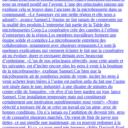
pose un regard positif sur l’avenir. L’une des principales raisons qui
explique cela se trouve dans l’ancrage de la microbrasserie dans sa
communauté. «Le Saguenay est une petite région et elle nous a
adopté!», avance Samuel.L’équipe ne fait jamais de compromis sur
la qualité des produits.L’entreprise fait partie de la Table des
microbrasseries Coop.La coopérative crée des canettes à l’effigie
d’entreprises de la région.Les membres travailleurs forment une
équipe solide et complice.La microbrasserie entretient des
collaborations, notamment avec plusieurs restaurants.Ce sont là
quelques explications qui viennent éclairer le fait que la coopérative
ait pu évoluer, durer et envisager demain avec beaucoup
d’optimisme. «L’un de nos principaux objectifs, pour cette année et
les suivantes, est d’inciter encore plus les gens à venir à la boutique
de la microbrasserie», explique Samuel.Car bien que la
microbrasserie ait de nombreux points de vente, inciter les gens à
venir acheter leurs bières à l’usine est parfois ardu du fait que l’usine
soit située dans le parc industriel, à une dizaine de minutes du
centre-ville de Jonquière. «Je rêve d’un beer garden un jour, lance
Samuel. Une installation temporaire mais qui constituerait
certainement une motivation supplémentaire pour venir!» «Notre
objectif a toujours été de se créer un travail qu’on aime, avec de
bonnes conditions. On n’a jamais eu l’ambition de devenir très gros
et de conquérir plusieurs marchés. On vient de finir de payer nos
dettes, ce qui signifie que maintenant, on va pouvoir redonner à la
communauté. Et ça, ça nous rend très heureux.»Félix Daviault-Ford