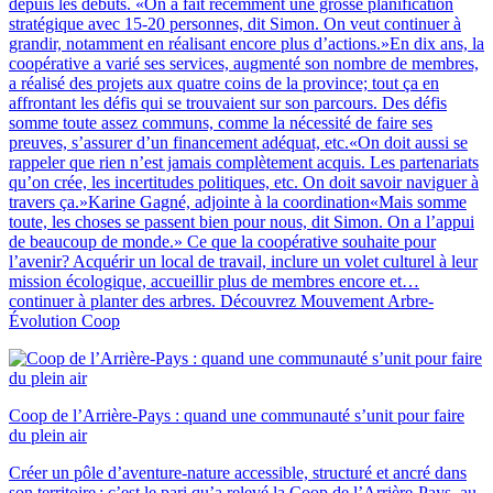
depuis les débuts. «On a fait récemment une grosse planification
stratégique avec 15-20 personnes, dit Simon. On veut continuer à
grandir, notamment en réalisant encore plus d’actions.»En dix ans, la
coopérative a varié ses services, augmenté son nombre de membres,
a réalisé des projets aux quatre coins de la province; tout ça en
affrontant les défis qui se trouvaient sur son parcours. Des défis
somme toute assez communs, comme la nécessité de faire ses
preuves, s’assurer d’un financement adéquat, etc.«On doit aussi se
rappeler que rien n’est jamais complètement acquis. Les partenariats
qu’on crée, les incertitudes politiques, etc. On doit savoir naviguer à
travers ça.»Karine Gagné, adjointe à la coordination«Mais somme
toute, les choses se passent bien pour nous, dit Simon. On a l’appui
de beaucoup de monde.» Ce que la coopérative souhaite pour
l’avenir? Acquérir un local de travail, inclure un volet culturel à leur
mission écologique, accueillir plus de membres encore et…
continuer à planter des arbres. Découvrez Mouvement Arbre-
Évolution Coop
Coop de l’Arrière-Pays : quand une communauté s’unit pour faire
du plein air
Créer un pôle d’aventure-nature accessible, structuré et ancré dans
son territoire : c’est le pari qu’a relevé la Coop de l’Arrière-Pays, au