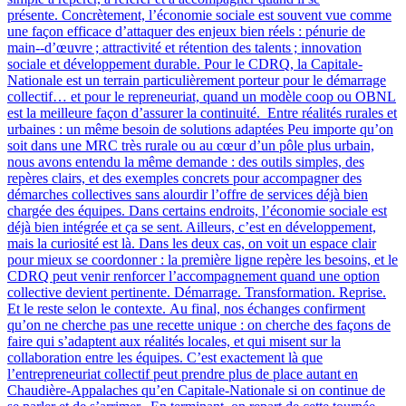
présente. Concrètement, l’économie sociale est souvent vue comme
une façon efficace d’attaquer des enjeux bien réels : pénurie de
main‑-d’œuvre ; attractivité et rétention des talents ; innovation
sociale et développement durable. Pour le CDRQ, la Capitale-
Nationale est un terrain particulièrement porteur pour le démarrage
collectif… et pour le repreneuriat, quand un modèle coop ou OBNL
est la meilleure façon d’assurer la continuité. Entre réalités rurales et
urbaines : un même besoin de solutions adaptées Peu importe qu’on
soit dans une MRC très rurale ou au cœur d’un pôle plus urbain,
nous avons entendu la même demande : des outils simples, des
repères clairs, et des exemples concrets pour accompagner des
démarches collectives sans alourdir l’offre de services déjà bien
chargée des équipes. Dans certains endroits, l’économie sociale est
déjà bien intégrée et ça se sent. Ailleurs, c’est en développement,
mais la curiosité est là. Dans les deux cas, on voit un espace clair
pour mieux se coordonner : la première ligne repère les besoins, et le
CDRQ peut venir renforcer l’accompagnement quand une option
collective devient pertinente. Démarrage. Transformation. Reprise.
Et le reste selon le contexte. Au final, nos échanges confirment
qu’on ne cherche pas une recette unique : on cherche des façons de
faire qui s’adaptent aux réalités locales, et qui misent sur la
collaboration entre les équipes. C’est exactement là que
l’entrepreneuriat collectif peut prendre plus de place autant en
Chaudière-Appalaches qu’en Capitale-Nationale si on continue de