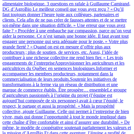
alimentaire biologique. 3 questions en rafale à Guillaume Camirand,
DG d’AgroBio Le meilleur conseil que vous ayez reçu ? « Qu’il
faut toujours donner l’heure juste aux collègues, partenaires et
clients. Cela afin de ne pas créer de fausses attentes et de se mettre
soi-même dans une situation difficile. » Une erreur que vous avez
faite ? « Procéder à une embauche par compassion, parce qu’on veut
aider la personne. Ce n’est jamais une bonne idée. Il faut avant tout
engager une personne qui sera adéquate pour le poste. » Votre plus
grande fierté ? « Quand on est en mesure d’offrir plus aux
producteurs ; plus de soutien, de services, etc. Aussi, l’idée de
contribuer à une richesse collective me rend bien fier. » Les trois
engagements de l’entrepriseApprovisionner les agriculteurs et les
agricultrices du Québec en semences biologiques.Informer et
accompagner les membres producteurs, notamment dans la
commercialisation de leurs produits.Soutenir les initiatives de
transformations à la ferme via un réseau de distribution et une
marque de commerce établis. Être prospère… ensembleLe groupe
d’agriculteurs passionnés à l’origine du projet (l’équipe est
aujourd’hui composée de six personnes) avait à cœur l’équité, le
respect, le partage et aussi la prospérité. « Mais la prospérité
collective, ajoute Guillaume. Celle qui permet à l’entreprise de bien
vivre, mais qui donne l’opportunité à tout le monde impliqué dans
cette chaîne d’être confortable et ainsi d’assurer une durabilité. » De
même, le modèle de coopérative soutenait parfaitement les valeurs et
la mission d’AgroBio.Et dans cette aventure, l’équipe a profité de