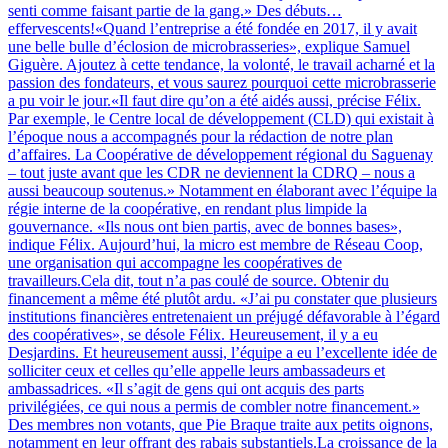
senti comme faisant partie de la gang.» Des débuts…
effervescents!«Quand l’entreprise a été fondée en 2017, il y avait
une belle bulle d’éclosion de microbrasseries», explique Samuel
Giguère. Ajoutez à cette tendance, la volonté, le travail acharné et la
passion des fondateurs, et vous saurez pourquoi cette microbrasserie
a pu voir le jour.«Il faut dire qu’on a été aidés aussi, précise Félix.
Par exemple, le Centre local de développement (CLD) qui existait à
l’époque nous a accompagnés pour la rédaction de notre plan
d’affaires. La Coopérative de développement régional du Saguenay
– tout juste avant que les CDR ne deviennent la CDRQ – nous a
aussi beaucoup soutenus.» Notamment en élaborant avec l’équipe la
régie interne de la coopérative, en rendant plus limpide la
gouvernance. «Ils nous ont bien partis, avec de bonnes bases»,
indique Félix. Aujourd’hui, la micro est membre de Réseau Coop,
une organisation qui accompagne les coopératives de
travailleurs.Cela dit, tout n’a pas coulé de source. Obtenir du
financement a même été plutôt ardu. «J’ai pu constater que plusieurs
institutions financières entretenaient un préjugé défavorable à l’égard
des coopératives», se désole Félix. Heureusement, il y a eu
Desjardins. Et heureusement aussi, l’équipe a eu l’excellente idée de
solliciter ceux et celles qu’elle appelle leurs ambassadeurs et
ambassadrices. «Il s’agit de gens qui ont acquis des parts
privilégiées, ce qui nous a permis de combler notre financement.»
Des membres non votants, que Pie Braque traite aux petits oignons,
notamment en leur offrant des rabais substantiels.La croissance de la