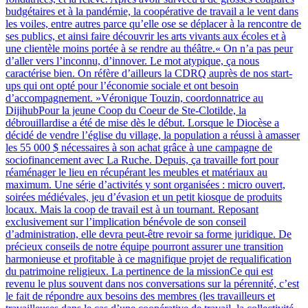
budgétaires et à la pandémie, la coopérative de travail a le vent dans
les voiles, entre autres parce qu’elle ose se déplacer à la rencontre de
ses publics, et ainsi faire découvrir les arts vivants aux écoles et à
une clientèle moins portée à se rendre au théâtre.« On n’a pas peur
d’aller vers l’inconnu, d’innover. Le mot atypique, ça nous
caractérise bien. On réfère d’ailleurs la CDRQ auprès de nos start-
ups qui ont opté pour l’économie sociale et ont besoin
d’accompagnement. »Véronique Touzin, coordonnatrice au
DijihubPour la jeune Coop du Coeur de Ste-Clotilde, la
débrouillardise a été de mise dès le début. Lorsque le Diocèse a
décidé de vendre l’église du village, la population a réussi à amasser
les 55 000 $ nécessaires à son achat grâce à une campagne de
sociofinancement avec La Ruche. Depuis, ça travaille fort pour
réaménager le lieu en récupérant les meubles et matériaux au
maximum. Une série d’activités y sont organisées : micro ouvert,
soirées médiévales, jeu d’évasion et un petit kiosque de produits
locaux. Mais la coop de travail est à un tournant. Reposant
exclusivement sur l’implication bénévole de son conseil
d’administration, elle devra peut-être revoir sa forme juridique. De
précieux conseils de notre équipe pourront assurer une transition
harmonieuse et profitable à ce magnifique projet de requalification
du patrimoine religieux. La pertinence de la missionCe qui est
revenu le plus souvent dans nos conversations sur la pérennité, c’est
le fait de répondre aux besoins des membres (les travailleurs et