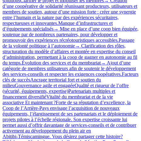
solutionsClarifier le projet et mobiliser les membres→ Création
d’une coopérative de solidarité réunissant producteurs, utilisateurs et
membres de soutien, autour d’une mission forte : créer une synergie
entre l’humain et la nature par des expériences sécuritaires,
respectueuses et innovantes.Manque d’infrastructures et
d’équipements spécialisés→ Mise en place d’une coop bien équipée,
soutenue par de nombreux partenaires, pour développer et
promouvoir des expériences récréotouristiques accessibles.Passage
de la volonté politique à l’autonomie→ Clarification des rôles,
structuration du modèle d’affaires et montée en expertise du conseil
d’administration, permettant à la coop de gagner en autonomie au fil
du temps.Évolution des services et du membrariat→ Ajout d’une
catégorie de membres utilisateurs afin de soutenir le développement
des services‑conseils et respecter les exigences coopératives.Facteurs
clés de succèsAncrage territorial fort et soutien du
milieuGouvernance agile et engagéeQualité et rigueur de l’offre
(sécurité, équipements, expertise)Partenariats multiples et
financement diversifiéVitalité du membrariat et de la vie
associative Et maintenant ?Forte de sa réputation d’excellence, la
Coop de l’Arrière-Pays envisage l’acquisition de nouveaux
équipements, l’élargissement de ses partenariats et le déploiement de
projets pilotes à l’échelle régionale. Son expertise croissante lui
permet aussi d’offrir davantage de services‑conseils et de contribuer
activement au développement du plein air en
Abitibi‑Témiscamingue. Vous désirez partager cette histoire?