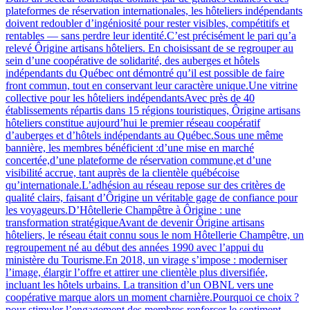
plateformes de réservation internationales, les hôteliers indépendants
doivent redoubler d’ingéniosité pour rester visibles, compétitifs et
rentables — sans perdre leur identité.C’est précisément le pari qu’a
relevé Ôrigine artisans hôteliers. En choisissant de se regrouper au
sein d’une coopérative de solidarité, des auberges et hôtels
indépendants du Québec ont démontré qu’il est possible de faire
front commun, tout en conservant leur caractère unique.Une vitrine
collective pour les hôteliers indépendantsAvec près de 40
établissements répartis dans 15 régions touristiques, Ôrigine artisans
hôteliers constitue aujourd’hui le premier réseau coopératif
d’auberges et d’hôtels indépendants au Québec.Sous une même
bannière, les membres bénéficient :d’une mise en marché
concertée,d’une plateforme de réservation commune,et d’une
visibilité accrue, tant auprès de la clientèle québécoise
qu’internationale.L’adhésion au réseau repose sur des critères de
qualité clairs, faisant d’Ôrigine un véritable gage de confiance pour
les voyageurs.D’Hôtellerie Champêtre à Ôrigine : une
transformation stratégiqueAvant de devenir Ôrigine artisans
hôteliers, le réseau était connu sous le nom Hôtellerie Champêtre, un
regroupement né au début des années 1990 avec l’appui du
ministère du Tourisme.En 2018, un virage s’impose : moderniser
l’image, élargir l’offre et attirer une clientèle plus diversifiée,
incluant les hôtels urbains. La transition d’un OBNL vers une
coopérative marque alors un moment charnière.Pourquoi ce choix ?
pour stimuler l’engagement des membres,renforcer le sentiment