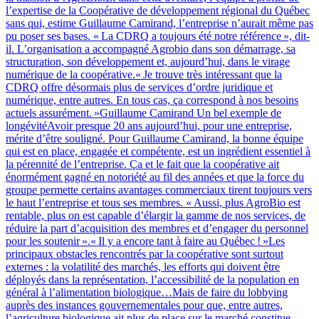
l’expertise de la Coopérative de développement régional du Québec
sans qui, estime Guillaume Camirand, l’entreprise n’aurait même pas
pu poser ses bases. « La CDRQ a toujours été notre référence », dit-
il. L’organisation a accompagné Agrobio dans son démarrage, sa
structuration, son développement et, aujourd’hui, dans le virage
numérique de la coopérative.« Je trouve très intéressant que la
CDRQ offre désormais plus de services d’ordre juridique et
numérique, entre autres. En tous cas, ça correspond à nos besoins
actuels assurément. »Guillaume Camirand Un bel exemple de
longévitéAvoir presque 20 ans aujourd’hui, pour une entreprise,
mérite d’être souligné. Pour Guillaume Camirand, la bonne équipe
qui est en place, engagée et compétente, est un ingrédient essentiel à
la pérennité de l’entreprise. Ça et le fait que la coopérative ait
énormément gagné en notoriété au fil des années et que la force du
groupe permette certains avantages commerciaux tirent toujours vers
le haut l’entreprise et tous ses membres. « Aussi, plus AgroBio est
rentable, plus on est capable d’élargir la gamme de nos services, de
réduire la part d’acquisition des membres et d’engager du personnel
pour les soutenir ».« Il y a encore tant à faire au Québec ! »Les
principaux obstacles rencontrés par la coopérative sont surtout
externes : la volatilité des marchés, les efforts qui doivent être
déployés dans la représentation, l’accessibilité de la population en
général à l’alimentation biologique…Mais de faire du lobbying
auprès des instances gouvernementales pour que, entre autres,
l’agriculture biologique ait plus de place sur le marché constitue