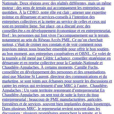
Nationale. Deux régions avec des réalités différentes, mais un même
moteur : des gens de terrain qui accompagnent les entreprises au
quotidien. À la CDRQ, notre rôle est clair : amener une expertise
pointue en démarrage et services-conseils à l’intention des
entreprises collectives et la mettre au service de celles et ceux qui
sont en première ligne. Sur place, on a discuté avec des
conseiller.ère.s en développement économique et en entrepreneuriat.
Bref : les personnes qui font vivre l’accompagnement sur le terrain,
notamment au sein du Réseau Accès PME. Ce qu’on cherchait
surtout, c’était de croiser nos constats et de voir comment nous
pouvions mieux nous brancher ensemble pour offrir le bon soutien,
au bon moment, aux entreprises coopératives et OBNL. Ce volet de
la tournée a été mené par Cédric Lachance, conseiller stratégique en
démarrage et en reprise collective pour la Capitale-Nationale et
Chaudière-Appalaches. À certains moments, Camille Fuchs,
conseillère en développement des personnes et des organisations,
ainsi que Maxime St Laurent, directeur des communications et du
marketing, se sont joints aux échanges pour nourrir les discussions et
capter les enjeux qui reviennent d’une MRC à l’autre. Chaudière-
Appalaches : Un vaste territoire regorgeant d’entrepreneuriat En
Chaudière-Appalaches, on sent tout de suite la force du tissu
entrepreneurial : beaucoup de PME manufacturières, agricoles,
forestières et de services, souvent bien implantées depuis longtemps.
Dans plusieurs MRC, le repreneuriat revient souvent dans les
discussions : plusieurs propriétaires approchent la retraite, et la