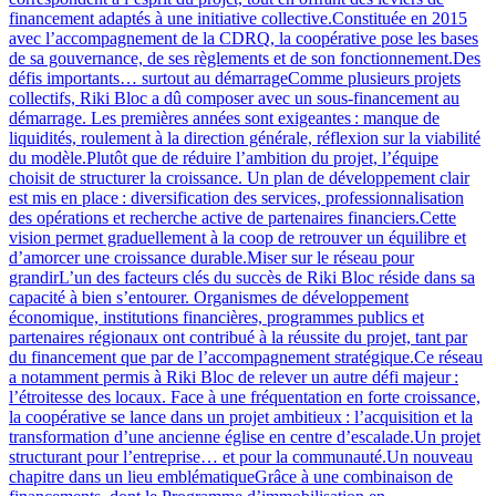
financement adaptés à une initiative collective.Constituée en 2015
avec l’accompagnement de la CDRQ, la coopérative pose les bases
de sa gouvernance, de ses règlements et de son fonctionnement.Des
défis importants… surtout au démarrageComme plusieurs projets
collectifs, Riki Bloc a dû composer avec un sous-financement au
démarrage. Les premières années sont exigeantes : manque de
liquidités, roulement à la direction générale, réflexion sur la viabilité
du modèle.Plutôt que de réduire l’ambition du projet, l’équipe
choisit de structurer la croissance. Un plan de développement clair
est mis en place : diversification des services, professionnalisation
des opérations et recherche active de partenaires financiers.Cette
vision permet graduellement à la coop de retrouver un équilibre et
d’amorcer une croissance durable.Miser sur le réseau pour
grandirL’un des facteurs clés du succès de Riki Bloc réside dans sa
capacité à bien s’entourer. Organismes de développement
économique, institutions financières, programmes publics et
partenaires régionaux ont contribué à la réussite du projet, tant par
du financement que par de l’accompagnement stratégique.Ce réseau
a notamment permis à Riki Bloc de relever un autre défi majeur :
l’étroitesse des locaux. Face à une fréquentation en forte croissance,
la coopérative se lance dans un projet ambitieux : l’acquisition et la
transformation d’une ancienne église en centre d’escalade.Un projet
structurant pour l’entreprise… et pour la communauté.Un nouveau
chapitre dans un lieu emblématiqueGrâce à une combinaison de