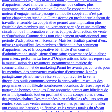
d’appartenance,et amorcer un changement de culture, plus
entrepreneuriale et collaborative. Le modèle coopératif comme
moteur d’engagementLe passage au modèle coopératif n’est pas
qu’un changement juridique. Il transforme en profondeur la façon de
travailler ensemble.La coopérative permet :une implication plus
équitable des membres,une gouvernance partagée,et une meilleure
circulation de l’information entre les équipes de direction, de vente
et d’opérations.Comme dans tout changement organisationnel, une
période d’adaptation est nécessaire. Mais les résultats parlent d’eux-
mêmes : aujourd’hui, les membres affichent un fort sentiment
d’appartenance, et la coopérative bénéficie d’un conseil
d’administration stable, signe d’une saine gouvernance.Mutualiser
pour mieux performerLa force d’Ôrigine artisans hôteliers repose sur
la mutualisation des ressources, notamment en matière de
commercialisation et de marketing.Parmi les avantages concrets pour
les membres :des campagnes marketing d’envergure, à coûts
partagés,une plateforme de réservation qui favorise la vente
directe,des outils communs comme la carte-cadeau réseau et des
programmes de fidélité,de nombreuses occasions de réseautage et de
partage de bonnes pratiques.Cette approche permet aux hôteliers de
rester indépendants, tout en profitant d’outils comparables à ceux
des grandes chaînes.Des retombées bien réellesLes résultats sont au
rendez-vous. Les ventes annuelles moyennes par membre hôtelier
ont connu une hausse significative, et les ventes totales du réseau