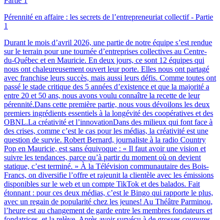
Pérennité en affaire : les secrets de l’entrepreneuriat collectif - Partie
1
Durant le mois d’avril 2026, une partie de notre équipe s’est rendue
sur le terrain pour une tournée d’entreprises collectives au Centre-
du-Québec et en Mauricie. En deux jours, ce sont 12 équipes qui
nous ont chaleureusement ouvert leur porte. Elles nous ont partagé
avec franchise leurs succès, mais aussi leurs défis. Comme toutes ont
passé le stade critique des 5 années d’existence et que la majorité a
entre 20 et 50 ans, nous avons voulu connaître la recette de leur
pérennité.Dans cette première partie, nous vous dévoilons les deux
premiers ingrédients essentiels à la longévité des coopératives et des
OBNL.La créativité et l’innovationDans des milieux qui font face à
des crises, comme c’est le cas pour les médias, la créativité est une
question de survie. Robert Bernard, journaliste à la radio Country
Pop en Mauricie, est sans équivoque : « Il faut avoir une vision et
suivre les tendances, parce qu’à partir du moment où on devient
statique, c’est terminé. » À la Télévision communautaire des Bois-
Francs, on diversifie l’offre et rajeunit la clientèle avec les émissions
disponibles sur le web et un compte TikTok et des balados. Fait
étonnant : pour ces deux médias, c’est le Bingo qui rapporte le plus,
avec un regain de popularité chez les jeunes! Au Théâtre Parminou,
l’heure est au changement de garde entre les membres fondateurs et
fondatrices, et la relève. Après avoir survécu à de grosses coupures