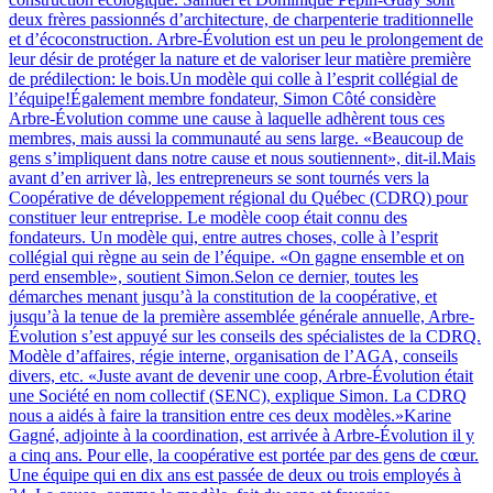
deux frères passionnés d’architecture, de charpenterie traditionnelle
et d’écoconstruction. Arbre-Évolution est un peu le prolongement de
leur désir de protéger la nature et de valoriser leur matière première
de prédilection: le bois.Un modèle qui colle à l’esprit collégial de
l’équipe!Également membre fondateur, Simon Côté considère
Arbre-Évolution comme une cause à laquelle adhèrent tous ces
membres, mais aussi la communauté au sens large. «Beaucoup de
gens s’impliquent dans notre cause et nous soutiennent», dit-il.Mais
avant d’en arriver là, les entrepreneurs se sont tournés vers la
Coopérative de développement régional du Québec (CDRQ) pour
constituer leur entreprise. Le modèle coop était connu des
fondateurs. Un modèle qui, entre autres choses, colle à l’esprit
collégial qui règne au sein de l’équipe. «On gagne ensemble et on
perd ensemble», soutient Simon.Selon ce dernier, toutes les
démarches menant jusqu’à la constitution de la coopérative, et
jusqu’à la tenue de la première assemblée générale annuelle, Arbre-
Évolution s’est appuyé sur les conseils des spécialistes de la CDRQ.
Modèle d’affaires, régie interne, organisation de l’AGA, conseils
divers, etc. «Juste avant de devenir une coop, Arbre-Évolution était
une Société en nom collectif (SENC), explique Simon. La CDRQ
nous a aidés à faire la transition entre ces deux modèles.»Karine
Gagné, adjointe à la coordination, est arrivée à Arbre-Évolution il y
a cinq ans. Pour elle, la coopérative est portée par des gens de cœur.
Une équipe qui en dix ans est passée de deux ou trois employés à