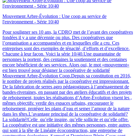
Mouvement Arbre-Évolution : Une coop au service de
l'environnement - Série 10/40
Pour souligner ses 10 ans, la CDRQ met de l’avant des coopératives
fondées il y a une décennie ou plus. Des coopératives que
l’organisation a accompagnées et en lesquelles elle a cru. Ces
entreprises sont des exemples de ténacité, d’efforts et d’excellence.
Chacune à leur façon. Voici la série 10/40.Une quarantaine de
personnes la portent, des centaines la soutiennent et des centaines
encore bénéficient de ses services. Alors oui, le mot «mouvement»
est bien trouvé pour désigner la coopérative de solidarité
Mouvement Arbre-Évolution Coop.Depuis sa constitution en 2016,
le nombre de projets réalisés par la coopérative est impressionnant.
De la fabrication de serres agro pédagogiques à l’aménagement de
bandes-riveraines, en passant par des ateliers éducatifs et des projets
de reboisement, toutes les réalisations d’Arbre-Évolution visent les ,
mêmes objectifs: verdir des espaces urbains, encourager le
reboisement, protéger les plans d’eau et semer l’amour de la nature
dans les têtes.L’avantage principal de la coopérative de solidarité?
La solidarité!Celle qu’elle inspire, qu’elle sollicite et qu’elle offre.
La coopérative est une initiative des mêmes personnes, entre autres,
qui sont à la tête de Linéaire écoconstruction, une entreprise de
construction écologique. Samuel et Dominique Pépin-Guay sont