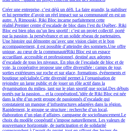
Créer une entreprise, c’est déjà un défi. La faire grandir, la stabiliser
et lui permettre d’avoir un réel impact sur sa communauté en est un
autre. À Rimouski, Riki Bloc incarne parfaitement cette
réalité.Premier centre d’escalade de bloc dans l’est du Québec, Riki
Bloc est bien plus qu’un lieu sportif : c’est un projet collectif, porté
par la passion, la persévérance et un solide réseau de partenaires.
Une histoire qui démontre qu’avec une vision claire et le bon
accompagnement, il est possible d’atteindre des sommets.Une offre
unique, au cœur de la communautéRiki Bloc est un espace
accueillant, accessible et professionnel, destiné aux adeptes
d’escalade de tous les niveaux. En plus de l’escalade de bloc et de
voie, la coopérative propose une offre diversifiée : camps de jour,
sorties extérieures sur roche et sur glace, formations, événements et
boutique spécialisée.Cette diversité permet à l’organisation de
rejoindre un large public et de jouer un rôle actif dans la
dynamisation du milieu, tant sur le plan sportif que social.Des débuts
portés par la passion… et la coopérationL’idée de Riki Bloc est née
dans la tête d’un petit groupe de passionnés d’escalade qui
constataient un manque d’infrastructures adaptées dans la région.
Rapidement, le groupe se structure : recherche d’un local,
élaboration d’un plan d’affaires, campagne de sociofinancement.Le
choix du modèle coopératif s’impose naturellement. Les valeurs de
gouvernance horizontale, de participation et de solidarité
correspondent à l’esprit du projet, tout en offrant des leviers de