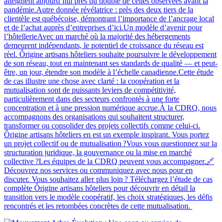
atteignent aujourd’hui près du double de celles observées avant la
pandémie.Autre donnée révélatrice : près des deux tiers de la
clientèle est québécoise, démontrant l’importance de l’ancrage local
et de l’achat auprès d’entreprises d’ici.Un modèle d’avenir pour
l’hôtellerieAvec un marché où la majorité des hébergements
demeurent indépendants, le potentiel de croissance du réseau est
réel. Ôrigine artisans hôteliers souhaite poursuivre le développement
de son réseau, tout en maintenant ses standards de qualité — et peut-
être, un jour, étendre son modèle à l’échelle canadienne.Cette étude
de cas illustre une chose avec clarté : la coopération et la
mutualisation sont de puissants leviers de compétitivité,
particulièrement dans des secteurs confrontés à une forte
concentration et à une pression numérique accrue.À la CDRQ, nous
accompagnons des organisations qui souhaitent structurer,
transformer ou consolider des projets collectifs comme celui-ci.
Ôrigine artisans hôteliers en est un exemple inspirant. Vous portez
un projet collectif ou de mutualisation ?Vous vous questionnez sur la
structuration juridique, la gouvernance ou la mise en marché
collective ?Les équipes de la CDRQ peuvent vous accompagner.🔗
Découvrez nos services ou communiquez avec nous pour en
discuter. Vous souhaitez aller plus loin ? Téléchargez l’étude de cas
complète Ôrigine artisans hôteliers pour découvrir en détail la
transition vers le modèle coopératif, les choix stratégiques, les défis
rencontrés et les retombées concrètes de cette mutualisation.