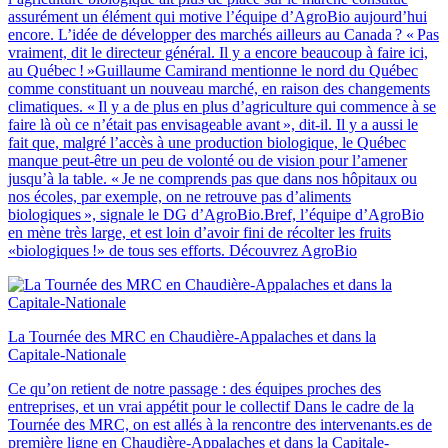
assurément un élément qui motive l’équipe d’AgroBio aujourd’hui
encore. L’idée de développer des marchés ailleurs au Canada ? « Pas
vraiment, dit le directeur général. Il y a encore beaucoup à faire ici,
au Québec ! »Guillaume Camirand mentionne le nord du Québec
comme constituant un nouveau marché, en raison des changements
climatiques. « Il y a de plus en plus d’agriculture qui commence à se
faire là où ce n’était pas envisageable avant », dit-il. Il y a aussi le
fait que, malgré l’accès à une production biologique, le Québec
manque peut-être un peu de volonté ou de vision pour l’amener
jusqu’à la table. « Je ne comprends pas que dans nos hôpitaux ou
nos écoles, par exemple, on ne retrouve pas d’aliments
biologiques », signale le DG d’AgroBio.Bref, l’équipe d’AgroBio
en mène très large, et est loin d’avoir fini de récolter les fruits
«biologiques !» de tous ses efforts. Découvrez AgroBio
La Tournée des MRC en Chaudière‑Appalaches et dans la
Capitale‑Nationale
Ce qu’on retient de notre passage : des équipes proches des
entreprises, et un vrai appétit pour le collectif Dans le cadre de la
Tournée des MRC, on est allés à la rencontre des intervenants.es de
première ligne en Chaudière-Appalaches et dans la Capitale-