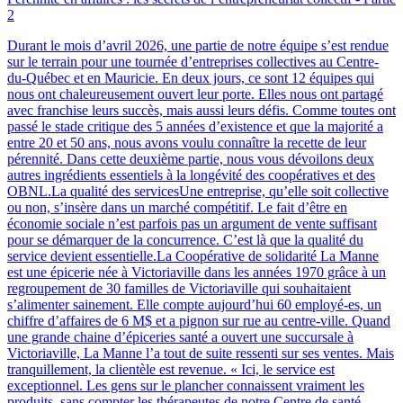
2
Durant le mois d’avril 2026, une partie de notre équipe s’est rendue
sur le terrain pour une tournée d’entreprises collectives au Centre-
du-Québec et en Mauricie. En deux jours, ce sont 12 équipes qui
nous ont chaleureusement ouvert leur porte. Elles nous ont partagé
avec franchise leurs succès, mais aussi leurs défis. Comme toutes ont
passé le stade critique des 5 années d’existence et que la majorité a
entre 20 et 50 ans, nous avons voulu connaître la recette de leur
pérennité. Dans cette deuxième partie, nous vous dévoilons deux
autres ingrédients essentiels à la longévité des coopératives et des
OBNL.La qualité des servicesUne entreprise, qu’elle soit collective
ou non, s’insère dans un marché compétitif. Le fait d’être en
économie sociale n’est parfois pas un argument de vente suffisant
pour se démarquer de la concurrence. C’est là que la qualité du
service devient essentielle.La Coopérative de solidarité La Manne
est une épicerie née à Victoriaville dans les années 1970 grâce à un
regroupement de 30 familles de Victoriaville qui souhaitaient
s’alimenter sainement. Elle compte aujourd’hui 60 employé-es, un
chiffre d’affaires de 6 M$ et a pignon sur rue au centre-ville. Quand
une grande chaine d’épiceries santé a ouvert une succursale à
Victoriaville, La Manne l’a tout de suite ressenti sur ses ventes. Mais
tranquillement, la clientèle est revenue. « Ici, le service est
exceptionnel. Les gens sur le plancher connaissent vraiment les
produits, sans compter les thérapeutes de notre Centre de santé