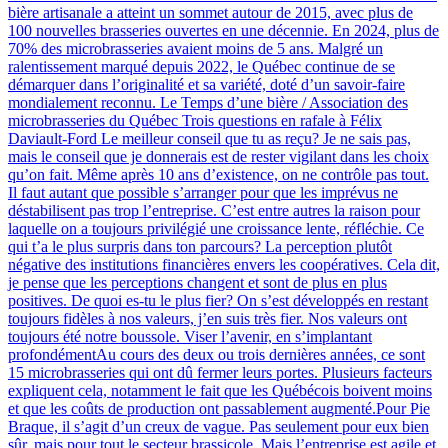
bière artisanale a atteint un sommet autour de 2015, avec plus de
100 nouvelles brasseries ouvertes en une décennie. En 2024, plus de
70% des microbrasseries avaient moins de 5 ans. Malgré un
ralentissement marqué depuis 2022, le Québec continue de se
démarquer dans l’originalité et sa variété, doté d’un savoir-faire
mondialement reconnu. Le Temps d’une bière / Association des
microbrasseries du Québec Trois questions en rafale à Félix
Daviault-Ford Le meilleur conseil que tu as reçu? Je ne sais pas,
mais le conseil que je donnerais est de rester vigilant dans les choix
qu’on fait. Même après 10 ans d’existence, on ne contrôle pas tout.
Il faut autant que possible s’arranger pour que les imprévus ne
déstabilisent pas trop l’entreprise. C’est entre autres la raison pour
laquelle on a toujours privilégié une croissance lente, réfléchie. Ce
qui t’a le plus surpris dans ton parcours? La perception plutôt
négative des institutions financières envers les coopératives. Cela dit,
je pense que les perceptions changent et sont de plus en plus
positives. De quoi es-tu le plus fier? On s’est développés en restant
toujours fidèles à nos valeurs, j’en suis très fier. Nos valeurs ont
toujours été notre boussole. Viser l’avenir, en s’implantant
profondémentAu cours des deux ou trois dernières années, ce sont
15 microbrasseries qui ont dû fermer leurs portes. Plusieurs facteurs
expliquent cela, notamment le fait que les Québécois boivent moins
et que les coûts de production ont passablement augmenté.Pour Pie
Braque, il s’agit d’un creux de vague. Pas seulement pour eux bien
sûr, mais pour tout le secteur brassicole. Mais l’entreprise est agile et