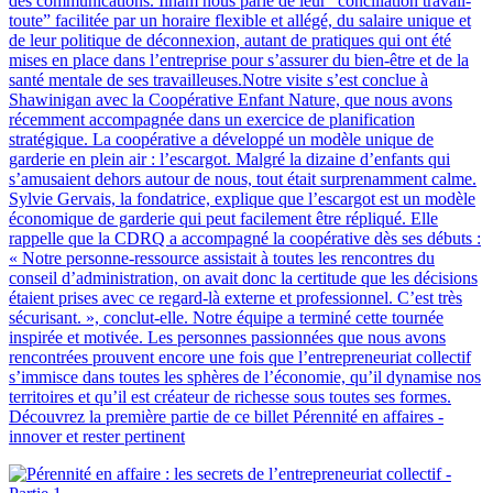
des communications. Ilham nous parle de leur “conciliation travail-
toute” facilitée par un horaire flexible et allégé, du salaire unique et
de leur politique de déconnexion, autant de pratiques qui ont été
mises en place dans l’entreprise pour s’assurer du bien-être et de la
santé mentale de ses travailleuses.Notre visite s’est conclue à
Shawinigan avec la Coopérative Enfant Nature, que nous avons
récemment accompagnée dans un exercice de planification
stratégique. La coopérative a développé un modèle unique de
garderie en plein air : l’escargot. Malgré la dizaine d’enfants qui
s’amusaient dehors autour de nous, tout était surprenamment calme.
Sylvie Gervais, la fondatrice, explique que l’escargot est un modèle
économique de garderie qui peut facilement être répliqué. Elle
rappelle que la CDRQ a accompagné la coopérative dès ses débuts :
« Notre personne-ressource assistait à toutes les rencontres du
conseil d’administration, on avait donc la certitude que les décisions
étaient prises avec ce regard-là externe et professionnel. C’est très
sécurisant. », conclut-elle. Notre équipe a terminé cette tournée
inspirée et motivée. Les personnes passionnées que nous avons
rencontrées prouvent encore une fois que l’entrepreneuriat collectif
s’immisce dans toutes les sphères de l’économie, qu’il dynamise nos
territoires et qu’il est créateur de richesse sous toutes ses formes.
Découvrez la première partie de ce billet Pérennité en affaires -
innover et rester pertinent