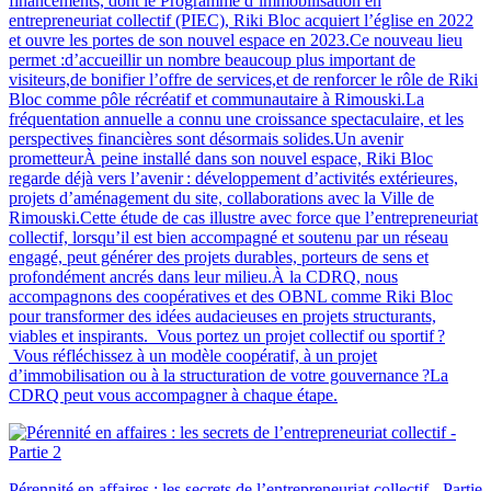
financements, dont le Programme d’immobilisation en
entrepreneuriat collectif (PIEC), Riki Bloc acquiert l’église en 2022
et ouvre les portes de son nouvel espace en 2023.Ce nouveau lieu
permet :d’accueillir un nombre beaucoup plus important de
visiteurs,de bonifier l’offre de services,et de renforcer le rôle de Riki
Bloc comme pôle récréatif et communautaire à Rimouski.La
fréquentation annuelle a connu une croissance spectaculaire, et les
perspectives financières sont désormais solides.Un avenir
prometteurÀ peine installé dans son nouvel espace, Riki Bloc
regarde déjà vers l’avenir : développement d’activités extérieures,
projets d’aménagement du site, collaborations avec la Ville de
Rimouski.Cette étude de cas illustre avec force que l’entrepreneuriat
collectif, lorsqu’il est bien accompagné et soutenu par un réseau
engagé, peut générer des projets durables, porteurs de sens et
profondément ancrés dans leur milieu.À la CDRQ, nous
accompagnons des coopératives et des OBNL comme Riki Bloc
pour transformer des idées audacieuses en projets structurants,
viables et inspirants. Vous portez un projet collectif ou sportif ?
Vous réfléchissez à un modèle coopératif, à un projet
d’immobilisation ou à la structuration de votre gouvernance ?La
CDRQ peut vous accompagner à chaque étape.
Pérennité en affaires : les secrets de l’entrepreneuriat collectif - Partie