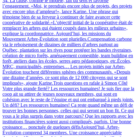
34. La cause, comme le modèle, fait du sens et favorise
l’engagement. «Moi, je prendrais encore plus de projets, des projets
avec encore plus d’ampleur!», lance Karine. Une phrase qui
témoigne bien de sa ferveur à continuer de faire avancer cette
coopérative de solidarité.«L’objectif initial de la coopérative était de
remplacer les arbres qui étaient coupés dans les milieux urbains»,
explique la coordonnatrice. Aujourd’hui, les missions du
Mouvement Arbre-Évolution sont plurielles.Compensation carbone
via le reboisement de dizaines de milliers d’arbres partout au
Québec, plantation sur les rives pour protéger les bandes riveraines,
création de micro forêts, aménagement comestible, team building en
forêt, ateliers dans les écoles, serres agro pédagogiques, etc.Écoles,
MRC, municipalités, entreprises… Les projets initiés par Arbre-
Évolution touchent différentes sphères des communautés. «Depuis
une dizaine d’années, ce sont plus de 12 000 citoyens qui se sont
impliqués», ajoute Karine.Trois questions en rafale à Simon Côté
Votre plus grande fierté? Les ressources humaines! Je suis fier que la
coop ait su attirer de jeunes nouveaux membres, qui sont en
cohésion avec le reste de l’équipe et qui ont embarqué à pieds joints.
Un défi? Les ressources humaines! Ça reste quand même un défi de
trouver les bonnes personnes, celles qui qui seront un bon fit. Ce qui
vous a le plus surpris dans votre parcours? Que les rapports avec les
institutions financières soient aussi compliqués, parfois. Une bonne
croissance… ponctuée de quelques défisAujourd’hui, Arbre-
Évolution comprend 34 membres. Une croissance appréciable