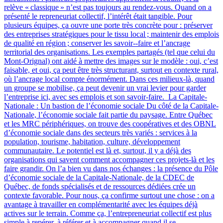
relève « classique » n’est pas toujours au rendez-vous. Quand on a
présenté le repreneuriat collectif, l’intérêt était tangible. Pour
plusieurs équipes, ça ouvre une porte très concrète pour : préserver
des entreprises stratégiques pour le tissu local ; maintenir des emplois
de qualité en région ; conserver les savoir‑-faire et l’ancrage
territorial des organisations. Les exemples partagés (tel que celui du
Mont-Orignal) ont aidé à mettre des images sur le modèle : oui, c’est
faisable, et oui, ça peut être très structurant, surtout en contexte rural,
où l’ancrage local compte énormément. Dans ces milieux-là, quand
un groupe se mobilise, ça peut devenir un vrai levier pour garder
l’entreprise ici, avec ses emplois et son savoir-faire. La Capitale-
Nationale : Un bastion de l’économie sociale Du côté de la Capitale-
Nationale, l’économie sociale fait partie du paysage. Entre Québec
et les MRC périphériques, on trouve des coopératives et des OBNL
d’économie sociale dans des secteurs très variés : services à la
population, tourisme, habitation, culture, développement
communautaire. Le potentiel est là et, surtout, il y a déjà des
organisations qui savent comment accompagner ces projets-là et les
faire grandir. On l’a bien vu dans nos échanges : la présence du Pôle
d’économie sociale de la Capitale-Nationale, de la CDEC de
Québec, de fonds spécialisés et de ressources dédiées crée un
contexte favorable. Pour nous, ça confirme surtout une chose : on a
avantage à travailler en complémentarité avec les équipes déjà
actives sur le terrain. Comme ça, l’entrepreneuriat collectif est plus
simple à repérer, à référer et à accompagner quand il se