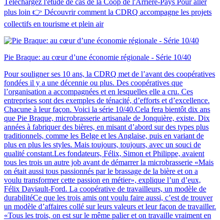
Téléchargez l'étude de cas de la Coop de l'Arrière-Pays Pour aller
plus loin 👉 Découvrir comment la CDRQ accompagne les projets
collectifs en tourisme et plein air
Pie Braque: au cœur d’une économie régionale - Série 10/40
Pour souligner ses 10 ans, la CDRQ met de l’avant des coopératives
fondées il y a une décennie ou plus. Des coopératives que
l’organisation a accompagnées et en lesquelles elle a cru. Ces
entreprises sont des exemples de ténacité, d’efforts et d’excellence.
Chacune à leur façon. Voici la série 10/40.Cela fera bientôt dix ans
que Pie Braque, microbrasserie artisanale de Jonquière, existe. Dix
années à fabriquer des bières, en misant d’abord sur des types plus
traditionnels, comme les Belge et les Anglaise, puis en variant de
plus en plus les styles. Mais toujours, toujours, avec un souci de
qualité constant.Les fondateurs, Félix, Simon et Philippe, avaient
tous les trois un autre job avant de démarrer la microbrasserie «Mais
on était aussi tous passionnés par le brassage de la bière et on a
voulu transformer cette passion en métier», explique l’un d’eux,
Félix Daviault-Ford. La coopérative de travailleurs, un modèle de
durabilitéCe que les trois amis ont voulu faire aussi, c’est de trouver
un modèle d’affaires collé sur leurs valeurs et leur façon de travailler.
«Tous les trois, on est sur le même palier et on travaille vraiment en