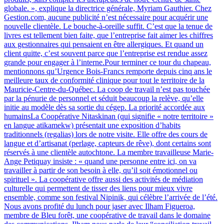
globale. », explique la directrice générale, Myriam Gauthier. Chez
Gestion.com, aucune publicité n’est nécessaire pour acquérir une
nouvelle clientèle. Le bouche-à-oreille suffit. C’est que la tenue de
livres est tellement bien faite, que l’entreprise fait aimer les chiffres
aux gestionnaires qui pensaient en être allergiques. Et quand un
client quitte, c’est souvent parce que l’entreprise est rendue assez
grande pour engager à l’interne.Pour terminer ce tour du chapeau,
mentionnons qu’Urgence Bois-Francs remporte depuis cinq ans le
meilleure taux de conformité clinique pour tout le territoire de la
Mauricie-Centre-du-Québec. La coop de travail n’est pas touchée
par la pénurie de personnel et séduit beaucoup la relève, qu’elle
initie au modèle dès sa sortie du cégep. La priorité accordée aux
humainsLa Coopérative Nitaskinan (qui signifie « notre territoire »
en langue atikamekw) présentait une exposition d’habits
traditionnels (regalias) lors de notre visite. Elle offre des cours de
langue et d’artisanat (perlage, capteurs de rêve), dont certains sont
réservés à une clientèle autochtone. La membre travailleuse Marie-
Ange Petiquay insiste : « quand une personne entre ici, on va
travailler à partir de son besoin à elle, qu’il soit émotionnel ou
spirituel ». La coopérative offre aussi des activités de médiation
culturelle qui permettent de tisser des liens pour mieux vivre
ensemble, comme son festival Nipinik, qui célèbre l’arrivée de l’été.
Nous avons profité du lunch pour jaser avec Ilham Figueroa,
membre de Bleu forêt, une coopérative de travail dans le domaine