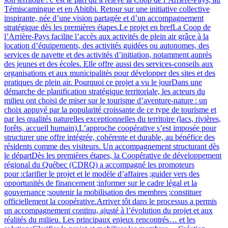
Témiscamingue et en Abitibi. Retour sur une initiative collective
inspirante, née d’une vision partagée et d’un accompagnement
stratégique dès les premières étapes.Le projet en brefLa Coop de
l’Arrière-Pays facilite l’accès aux activités de plein air grâce à la
location d’équipements, des activités guidées ou autonomes, des
services de navette et des activités d’initiation, notamment auprès
des jeunes et des écoles. Elle offre aussi des services‑conseils aux
organisations et aux municipalités pour développer des sites et des
pratiques de plein air. Pourquoi ce projet a vu le jourDans une
démarche de planification stratégique territoriale, les acteurs du
milieu ont choisi de miser sur le tourisme d’aventure‑nature : un
choix appuyé par la popularité croissante de ce type de tourisme et
par les qualités naturelles exceptionnelles du territoire (lacs, rivières,
forêts, accueil humain).L’approche coopérative s’est imposée pour
structurer une offre intégrée, cohérente et durable, au bénéfice des
résidents comme des visiteurs. Un accompagnement structurant dès
le départDès les premières étapes, la Coopérative de développement
régional du Québec (CDRQ) a accompagné les promoteurs
pour :clarifier le projet et le modèle d’affaires ;guider vers des
opportunités de financement ;informer sur le cadre légal et la
gouvernance ;soutenir la mobilisation des membres ;constituer
officiellement la coopérative.Arriver tôt dans le processus a permis
un accompagnement continu, ajusté à l’évolution du projet et aux
réalités du milieu. Les principaux enjeux rencontrés… et les