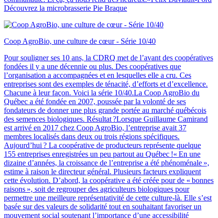
Découvrez la microbrasserie Pie Braque
Coop AgroBio, une culture de cœur - Série 10/40
Pour souligner ses 10 ans, la CDRQ met de l’avant des coopératives
fondées il y a une décennie ou plus. Des coopératives que
l’organisation a accompagnées et en lesquelles elle a cru. Ces
entreprises sont des exemples de ténacité, d’efforts et d’excellence.
Chacune à leur façon. Voici la série 10/40.La Coop AgroBio du
Québec a été fondée en 2007, poussée par la volonté de ses
fondateurs de donner une plus grande portée au marché québécois
des semences biologiques. Résultat ?Lorsque Guillaume Camirand
est arrivé en 2017 chez Coop AgroBio, l’entreprise avait 37
membres localisés dans deux ou trois régions spécifiques.
Aujourd’hui ? La coopérative de producteurs représente quelque
155 entreprises enregistrées un peu partout au Québec !« En une
dizaine d’années, la croissance de l’entreprise a été phénoménale »,
estime à raison le directeur général. Plusieurs facteurs expliquent
cette évolution. D’abord, la coopérative a été créée pour de « bonnes
raisons », soit de regrouper des agriculteurs biologiques pour
permettre une meilleure représentativité de cette culture-là. Elle s’est
basée sur des valeurs de solidarité tout en souhaitant favoriser un
mouvement social soutenant l’importance d’une accessibilité