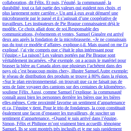
collaboration, dit Félix. Et puis, l’équité, la communauté, la
durabilité, tout ça fait partie des valeurs qui guident nos choix, et
plus largement notre carrière.» Un ami à eux avait démarré une
microbrasserie par le passé et il s’agissait d’une coopérative de
travailleurs. Les instigateurs de Pie Braque connaissaient déjà le
modèle. Ce choix allait donc de soi.Responsable des
communications, événements et ventes, Samuel Giguère est arrivé
deux ans après la fondation de la microbrasserie. «Je ne connaissais
pas du tout ce modèle d’affaires, explique-t-il. Mais quand on me l’a
expliqué, j’ai vite compris que c’était le plus intéressant pour
l’équipe.» La raison? Les valeurs portées par Pie Braque sont
véritablement incarnées. «Par exemple, on a acquis le matériel pour
brasser la bière au Canada alors que plusieurs l’achètent dans des
pays où c’est beaucoup moins cher», illustre Samuel.Autre exemple:
le réseau de distribution des produits se trouve à 80% dans la région.
«Sur le plan environnemental, on trouvait que ça ne faisait pas de
sens de faire voyager des camions sur des centaines de kilomètres»,
souligne Félix. Aussi, comme Samuel l’explique, la communauté
connaît aussi bien les personnes derrière les bières que les bières
elles-mêmes. Cette proximité favorise un sentiment d’appartenance
et ça, l’équipe y tient. Pour le trio de fondateurs, la coop constituait
également une façon d’engager les travailleurs, de susciter un
sentiment d’appartenance. «Quand je suis arrivé dans l’équipe,
Simon, Félix et Philippe m’ont vraiment bien accueilli, témoigne
Samuel. Ils se sont montrés très inclusifs et je me suis rapidement