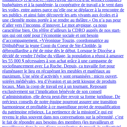
budgétaires et à la pandémie, la coopérative de travail a le vent dans
les voiles, entre autres parce qu’elle ose se déplacer à la rencontre de
ses publics, et ainsi faire découvrir les arts vivants aux écoles et à
une clientèle moins portée à se rendre au théâtre.« On n’a pas peur
d’aller vers l’inconnu, d’innover. Le mot atypique, ça nous
caractérise bien. On réfère d’ailleurs la CDRQ auprès de nos start-
ups qui ont opté pour l’économie sociale et ont besoin
d’accompagnement. »Véronique Touzin, coordonnatrice au
DijihubPour la jeune Coop du Coeur de Ste-Clotilde, la
débrouillardise a été de mise dès le début. Lorsque le Diocèse a
décidé de vendre l’église du village, la population a réussi à amasser
les 55 000 $ nécessaires à son achat grâce à une campagne de
sociofinancement avec La Ruche. Depuis, ça travaille fort pour
réaménager le lieu en récupérant les meubles et matériaux au
maximum. Une série d’activités y sont organisées : micro ouvert,
soirées médiévales, jeu d’évasion et un petit kiosque de produits
locaux. Mais la coop de travail est à un tournant. Reposant
exclusivement sur l’implication bénévole de son conseil
d’administration, elle devra peut-être revoir sa forme juridique. De
précieux conseils de notre équipe pourront assurer une transition
harmonieuse et profitable à ce magnifique projet de requalification
du patrimoine religieux. La pertinence de la missionCe qui est
revenu le plus souvent dans nos conversations sur la pérennité, c’est
le fait de répondre aux besoins des membres (les travailleurs et