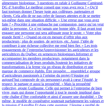
alimentaire biologique. 3 questions en rafale à Guillaume Camirand,
DG d’AgroBio Le meilleur conseil que vous ayez reçu ? « Qu’il
faut toujours donner l’heure juste aux collègues, partenaires et
clients. Cela afin de ne pas créer de fausses attentes et de se mettre
soi-même dans une situation difficile. » Une erreur que vous avez
faite ? « Procéder à une embauche par compassion, parce qu’on veut
aider la personne. Ce n’est jamais une bonne idée. Il faut avant tout
engager une personne qui sera adéquate pour le poste. » Votre plus
grande fierté ? « Quand on est en mesure d’offrir plus aux
producteurs ; plus de soutien, de services, etc. Aussi, l’idée de
contribuer à une richesse collective me rend bien fier. » Les trois
engagements de l’entrepriseApprovisionner les agriculteurs et les
agricultrices du Québec en semences biologiques.Informer et
accompagner les membres producteurs, notamment dans la
commercialisation de leurs produits.Soutenir les initiatives de
transformations à la ferme via un réseau de distribution et une
marque de commerce établis. Être prospère… ensembleLe groupe
d’agriculteurs passionnés à l’origine du projet (l’équipe est
aujourd’hui composée de six personnes) avait à cœur l’équité, le
respect, le partage et aussi la prospérité. « Mais la prospérité
collective, ajoute Guillaume. Celle qui permet à l’entreprise de bien
vivre, mais qui donne l’opportunité à tout le monde impliqué dans
cette chaîne d’être confortable et ainsi d’assurer une durabilité. » De
même, le modèle de coopérative soutenait parfaitement les valeurs et
la mission d’AgroBio.Et dans cette aventure, l’équipe a profité de