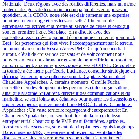
Nationale. Deux régions avec des réalités différentes, mais un même
moteur : des gens de terrain qui accompagnent les entreprises au
quotidien. À la CDRQ, notre rôle est clair : amener une expertise
pointue en démarrage et services-conseils à l’intention des
entreprises collectives et la mettre au service de celles et ceux qui
sont en première ligne. Sur place, on a discuté avec des
conseiller.ère.s en développement économique et en entrepreneuriat.
Bref : les personnes qui font vivre l’accompagnement sur le terrain,
notamment au sein du Réseau Accès PME. Ce qu’on cherchait
surtout, c’était de croiser nos constats et de voir comment nous
pouvions mieux nous brancher ensemble pour offrir le bon soutien,
au bon moment, aux entreprises coopératives et OBNL. Ce volet de
la tournée a été mené par Cédric Lachance, conseiller stratégique en
démarrage et en reprise collective pour la Capitale-Nationale et
Chaudière-Appalaches. À certains moments, Camille Fuchs,
conseillère en développement des personnes et des organisations,
ainsi que Maxime St Laurent, directeur des communications et du
marketing, se sont joints aux échanges pour nourrir les discussions et
capter les enjeux qui reviennent d’une MRC à l’autre. Chaudière-
Appalaches : Un vaste territoire regorgeant d’entrepreneuriat En
Chaudière-Appalaches, on sent tout de suite la force du tissu
entrepreneurial : beaucoup de PME manufacturières, agricoles,
forestières et de services, souvent bien implantées depuis longtemps.
Dans plusieurs MRC, le repreneuriat revient souvent dans les
discussions : plusieurs propriétaires approchent la retraite, et la