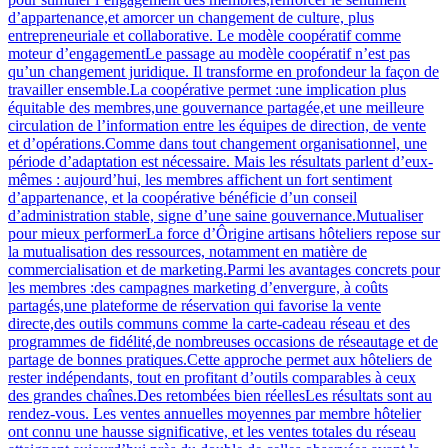
d’appartenance,et amorcer un changement de culture, plus
entrepreneuriale et collaborative. Le modèle coopératif comme
moteur d’engagementLe passage au modèle coopératif n’est pas
qu’un changement juridique. Il transforme en profondeur la façon de
travailler ensemble.La coopérative permet :une implication plus
équitable des membres,une gouvernance partagée,et une meilleure
circulation de l’information entre les équipes de direction, de vente
et d’opérations.Comme dans tout changement organisationnel, une
période d’adaptation est nécessaire. Mais les résultats parlent d’eux-
mêmes : aujourd’hui, les membres affichent un fort sentiment
d’appartenance, et la coopérative bénéficie d’un conseil
d’administration stable, signe d’une saine gouvernance.Mutualiser
pour mieux performerLa force d’Ôrigine artisans hôteliers repose sur
la mutualisation des ressources, notamment en matière de
commercialisation et de marketing.Parmi les avantages concrets pour
les membres :des campagnes marketing d’envergure, à coûts
partagés,une plateforme de réservation qui favorise la vente
directe,des outils communs comme la carte-cadeau réseau et des
programmes de fidélité,de nombreuses occasions de réseautage et de
partage de bonnes pratiques.Cette approche permet aux hôteliers de
rester indépendants, tout en profitant d’outils comparables à ceux
des grandes chaînes.Des retombées bien réellesLes résultats sont au
rendez-vous. Les ventes annuelles moyennes par membre hôtelier
ont connu une hausse significative, et les ventes totales du réseau