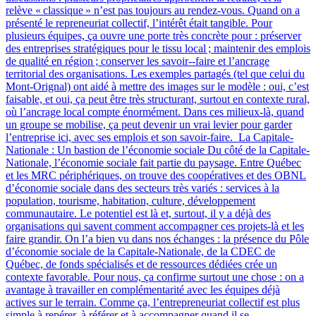
relève « classique » n’est pas toujours au rendez-vous. Quand on a
présenté le repreneuriat collectif, l’intérêt était tangible. Pour
plusieurs équipes, ça ouvre une porte très concrète pour : préserver
des entreprises stratégiques pour le tissu local ; maintenir des emplois
de qualité en région ; conserver les savoir‑-faire et l’ancrage
territorial des organisations. Les exemples partagés (tel que celui du
Mont-Orignal) ont aidé à mettre des images sur le modèle : oui, c’est
faisable, et oui, ça peut être très structurant, surtout en contexte rural,
où l’ancrage local compte énormément. Dans ces milieux-là, quand
un groupe se mobilise, ça peut devenir un vrai levier pour garder
l’entreprise ici, avec ses emplois et son savoir-faire. La Capitale-
Nationale : Un bastion de l’économie sociale Du côté de la Capitale-
Nationale, l’économie sociale fait partie du paysage. Entre Québec
et les MRC périphériques, on trouve des coopératives et des OBNL
d’économie sociale dans des secteurs très variés : services à la
population, tourisme, habitation, culture, développement
communautaire. Le potentiel est là et, surtout, il y a déjà des
organisations qui savent comment accompagner ces projets-là et les
faire grandir. On l’a bien vu dans nos échanges : la présence du Pôle
d’économie sociale de la Capitale-Nationale, de la CDEC de
Québec, de fonds spécialisés et de ressources dédiées crée un
contexte favorable. Pour nous, ça confirme surtout une chose : on a
avantage à travailler en complémentarité avec les équipes déjà
actives sur le terrain. Comme ça, l’entrepreneuriat collectif est plus
simple à repérer, à référer et à accompagner quand il se