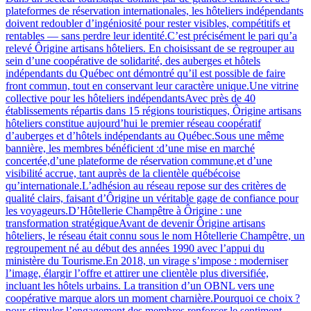
plateformes de réservation internationales, les hôteliers indépendants
doivent redoubler d’ingéniosité pour rester visibles, compétitifs et
rentables — sans perdre leur identité.C’est précisément le pari qu’a
relevé Ôrigine artisans hôteliers. En choisissant de se regrouper au
sein d’une coopérative de solidarité, des auberges et hôtels
indépendants du Québec ont démontré qu’il est possible de faire
front commun, tout en conservant leur caractère unique.Une vitrine
collective pour les hôteliers indépendantsAvec près de 40
établissements répartis dans 15 régions touristiques, Ôrigine artisans
hôteliers constitue aujourd’hui le premier réseau coopératif
d’auberges et d’hôtels indépendants au Québec.Sous une même
bannière, les membres bénéficient :d’une mise en marché
concertée,d’une plateforme de réservation commune,et d’une
visibilité accrue, tant auprès de la clientèle québécoise
qu’internationale.L’adhésion au réseau repose sur des critères de
qualité clairs, faisant d’Ôrigine un véritable gage de confiance pour
les voyageurs.D’Hôtellerie Champêtre à Ôrigine : une
transformation stratégiqueAvant de devenir Ôrigine artisans
hôteliers, le réseau était connu sous le nom Hôtellerie Champêtre, un
regroupement né au début des années 1990 avec l’appui du
ministère du Tourisme.En 2018, un virage s’impose : moderniser
l’image, élargir l’offre et attirer une clientèle plus diversifiée,
incluant les hôtels urbains. La transition d’un OBNL vers une
coopérative marque alors un moment charnière.Pourquoi ce choix ?
pour stimuler l’engagement des membres,renforcer le sentiment