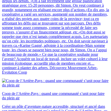
depuis les débuts. «On a fait récemment une grosse planification
stratégique avec 15-20 personnes, dit Simon. On veut continuer à
grandir, notamment en réalisant encore plus d’actions.»En dix ans, la
coopérative a varié ses services, augmenté son nombre de membres,
a réalisé des projets aux quatre coins de la province; tout ça en
affrontant les défis qui se trouvaient sur son parcours. Des défis
somme toute assez communs, comme la nécessité de faire ses
preuves, s’assurer d’un financement adéquat, etc.«On doit aussi se
rappeler que rien n’est jamais complètement acquis. Les partenariats
qu’on crée, les incertitudes politiques, etc. On doit savoir naviguer à
travers ça.»Karine Gagné, adjointe à la coordination«Mais somme
toute, les choses se passent bien pour nous, dit Simon. On a l’appui
de beaucoup de monde.» Ce que la coopérative souhaite pour
l’avenir? Acquérir un local de travail, inclure un volet culturel à leur
mission écologique, accueillir plus de membres encore et…
continuer à planter des arbres. Découvrez Mouvement Arbre-
Évolution Coop
Coop de l’Arrière-Pays : quand une communauté s’unit pour faire
du plein air
Créer un pôle d’aventure-nature accessible, structuré et ancré dans
son territoire : c’est le pari qu’a relevé la Coop de l’Arrière-Pays, au