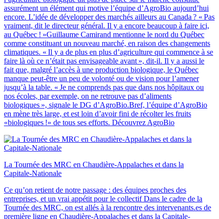
assurément un élément qui motive l’équipe d’AgroBio aujourd’hui
encore. L’idée de développer des marchés ailleurs au Canada ? « Pas
vraiment, dit le directeur général. Il y a encore beaucoup à faire ici,
au Québec ! »Guillaume Camirand mentionne le nord du Québec
comme constituant un nouveau marché, en raison des changements
climatiques. « Il y a de plus en plus d’agriculture qui commence à se
faire là où ce n’était pas envisageable avant », dit-il. Il y a aussi le
fait que, malgré l’accès à une production biologique, le Québec
manque peut-être un peu de volonté ou de vision pour l’amener
jusqu’à la table. « Je ne comprends pas que dans nos hôpitaux ou
nos écoles, par exemple, on ne retrouve pas d’aliments
biologiques », signale le DG d’AgroBio.Bref, l’équipe d’AgroBio
en mène très large, et est loin d’avoir fini de récolter les fruits
«biologiques !» de tous ses efforts. Découvrez AgroBio
La Tournée des MRC en Chaudière‑Appalaches et dans la
Capitale‑Nationale
Ce qu’on retient de notre passage : des équipes proches des
entreprises, et un vrai appétit pour le collectif Dans le cadre de la
Tournée des MRC, on est allés à la rencontre des intervenants.es de
première ligne en Chaudière-Appalaches et dans la Capitale-