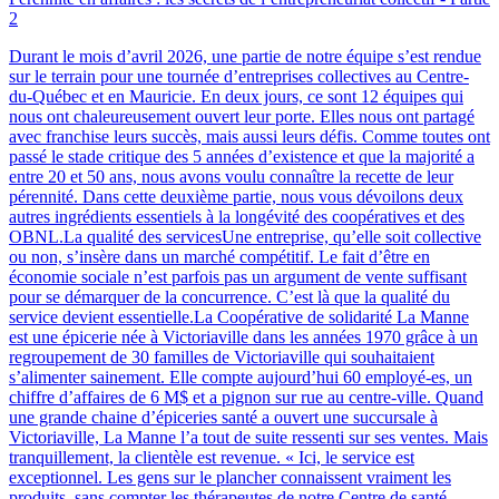
2
Durant le mois d’avril 2026, une partie de notre équipe s’est rendue
sur le terrain pour une tournée d’entreprises collectives au Centre-
du-Québec et en Mauricie. En deux jours, ce sont 12 équipes qui
nous ont chaleureusement ouvert leur porte. Elles nous ont partagé
avec franchise leurs succès, mais aussi leurs défis. Comme toutes ont
passé le stade critique des 5 années d’existence et que la majorité a
entre 20 et 50 ans, nous avons voulu connaître la recette de leur
pérennité. Dans cette deuxième partie, nous vous dévoilons deux
autres ingrédients essentiels à la longévité des coopératives et des
OBNL.La qualité des servicesUne entreprise, qu’elle soit collective
ou non, s’insère dans un marché compétitif. Le fait d’être en
économie sociale n’est parfois pas un argument de vente suffisant
pour se démarquer de la concurrence. C’est là que la qualité du
service devient essentielle.La Coopérative de solidarité La Manne
est une épicerie née à Victoriaville dans les années 1970 grâce à un
regroupement de 30 familles de Victoriaville qui souhaitaient
s’alimenter sainement. Elle compte aujourd’hui 60 employé-es, un
chiffre d’affaires de 6 M$ et a pignon sur rue au centre-ville. Quand
une grande chaine d’épiceries santé a ouvert une succursale à
Victoriaville, La Manne l’a tout de suite ressenti sur ses ventes. Mais
tranquillement, la clientèle est revenue. « Ici, le service est
exceptionnel. Les gens sur le plancher connaissent vraiment les
produits, sans compter les thérapeutes de notre Centre de santé