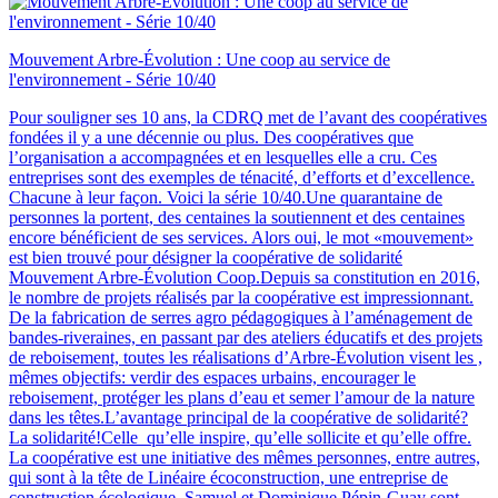
Mouvement Arbre-Évolution : Une coop au service de
l'environnement - Série 10/40
Pour souligner ses 10 ans, la CDRQ met de l’avant des coopératives
fondées il y a une décennie ou plus. Des coopératives que
l’organisation a accompagnées et en lesquelles elle a cru. Ces
entreprises sont des exemples de ténacité, d’efforts et d’excellence.
Chacune à leur façon. Voici la série 10/40.Une quarantaine de
personnes la portent, des centaines la soutiennent et des centaines
encore bénéficient de ses services. Alors oui, le mot «mouvement»
est bien trouvé pour désigner la coopérative de solidarité
Mouvement Arbre-Évolution Coop.Depuis sa constitution en 2016,
le nombre de projets réalisés par la coopérative est impressionnant.
De la fabrication de serres agro pédagogiques à l’aménagement de
bandes-riveraines, en passant par des ateliers éducatifs et des projets
de reboisement, toutes les réalisations d’Arbre-Évolution visent les ,
mêmes objectifs: verdir des espaces urbains, encourager le
reboisement, protéger les plans d’eau et semer l’amour de la nature
dans les têtes.L’avantage principal de la coopérative de solidarité?
La solidarité!Celle qu’elle inspire, qu’elle sollicite et qu’elle offre.
La coopérative est une initiative des mêmes personnes, entre autres,
qui sont à la tête de Linéaire écoconstruction, une entreprise de
construction écologique. Samuel et Dominique Pépin-Guay sont