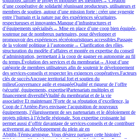
solutionsClarifier le projet et mobiliser les membres→ Création
d’une coopérative de solidarité réunissant producteurs, utilisateurs et
membres de soutien, autour d’une mission forte : créer une synergie
entre l’humain et la nature par des expériences sécuritaires,
respectueuses et innovantes.Manque d’infrastructures et
d’équipements spécialisés→ Mise en place d’une coop bien équipée,
soutenue par de nombreux partenaires, pour développer et
promouvoir des expériences récréotouristiques accessibles.Passage
de la volonté politique à l’autonomie→ Clarification des rôles,
structuration du modèle d’affaires et montée en expertise du conseil
d’administration, permettant à la coop de gagner en autonomie au fil
du temps.Évolution des services et du membrariat→ Ajout d’une
catégorie de membres utilisateurs afin de soutenir le développement
des services‑conseils et respecter les exigences coopératives.Facteurs
clés de succèsAncrage territorial fort et soutien du
milieuGouvernance agile et engagéeQualité et rigueur de l’offre
(sécurité, équipements, expertise)Partenariats multiples et
financement diversifiéVitalité du membrariat et de la vie
associative Et maintenant ?Forte de sa réputation d’excellence, la
Coop de l’Arrière-Pays envisage l’acquisition de nouveaux
équipements, l’élargissement de ses partenariats et le déploiement de
projets pilotes à l’échelle régionale. Son expertise croissante lui
permet aussi d’offrir davantage de services‑conseils et de contribuer
activement au développement du plein air en
Abitibi‑Témiscamingue. Vous désirez partager cette histoire?