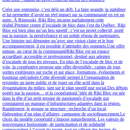
Créer une entreprise, c’est déjà un défi. La faire grandir, la stabiliser
et lui permettre d’avoir un réel impact sur sa communauté en est un
autre. À Rimouski, Riki Bloc incarne parfaitement cette
réalité.Premier centre d’escalade de bloc dans l’est du Québec, Riki
Bloc est bien plus qu’un lieu sportif : c’est un projet collectif, porté
par la passion, la persévérance et un solide réseau de partenaires.
Une histoire qui démontre qu’avec une vision claire et le bon
accompagnement, il est possible d’atteindre des sommets.Une offre
unique, au cœur de la communautéRiki Bloc est un espace
accueillant, accessible et professionnel, destiné aux adeptes
d’escalade de tous les niveaux. En plus de l’escalade de bloc et de
voie, la coopérative propose une offre diversifiée : camps de jour,
sorties extérieures sur roche et sur glace, formations, événements et
boutique spécialisée.Cette diversité permet à l’organisation de
rejoindre un large public et de jouer un rôle actif dans la
dynamisation du milieu, tant sur le plan sportif que social.Des débuts
portés par la passion… et la coopérationL’idée de Riki Bloc est née
dans la tête d’un petit groupe de passionnés d’escalade qui
constataient un manque d’infrastructures adaptées dans la région.
Rapidement, le groupe se structure : recherche d’un local,
élaboration d’un plan d’affaires, campagne de sociofinancement.Le
choix du modèle coopératif s’impose naturellement. Les valeurs de
gouvernance horizontale, de participation et de solidarité
correspondent à l’esprit du projet, tout en offrant des leviers de