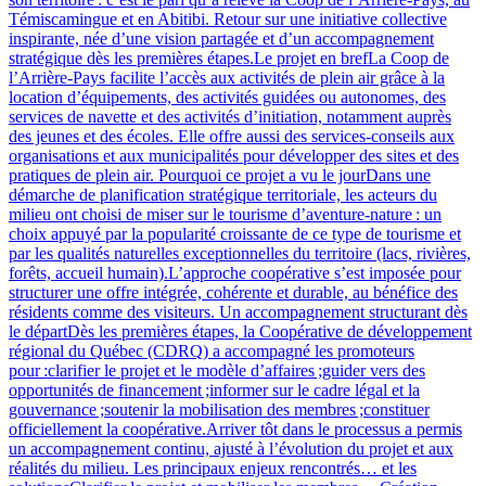
Témiscamingue et en Abitibi. Retour sur une initiative collective
inspirante, née d’une vision partagée et d’un accompagnement
stratégique dès les premières étapes.Le projet en brefLa Coop de
l’Arrière-Pays facilite l’accès aux activités de plein air grâce à la
location d’équipements, des activités guidées ou autonomes, des
services de navette et des activités d’initiation, notamment auprès
des jeunes et des écoles. Elle offre aussi des services‑conseils aux
organisations et aux municipalités pour développer des sites et des
pratiques de plein air. Pourquoi ce projet a vu le jourDans une
démarche de planification stratégique territoriale, les acteurs du
milieu ont choisi de miser sur le tourisme d’aventure‑nature : un
choix appuyé par la popularité croissante de ce type de tourisme et
par les qualités naturelles exceptionnelles du territoire (lacs, rivières,
forêts, accueil humain).L’approche coopérative s’est imposée pour
structurer une offre intégrée, cohérente et durable, au bénéfice des
résidents comme des visiteurs. Un accompagnement structurant dès
le départDès les premières étapes, la Coopérative de développement
régional du Québec (CDRQ) a accompagné les promoteurs
pour :clarifier le projet et le modèle d’affaires ;guider vers des
opportunités de financement ;informer sur le cadre légal et la
gouvernance ;soutenir la mobilisation des membres ;constituer
officiellement la coopérative.Arriver tôt dans le processus a permis
un accompagnement continu, ajusté à l’évolution du projet et aux
réalités du milieu. Les principaux enjeux rencontrés… et les