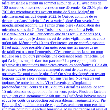
bière artisanale a atteint un sommet autour de 2015, avec plus de
100 nouvelles brasseries ouvertes en une décennie. En 2024, plus de
70% des microbrasseries avaient moins de 5 ans. Malgré un
ralentissement marqué depuis 2022, le Québec continue de se
démarquer dans l’originalité et sa variété, doté d’un savoir-faire
mondialement reconnu. Le Temps d’une bière / Association des
microbrasseries du Québec Trois questions en rafale à Félix
Daviault-Ford Le meilleur conseil que tu as reçu? Je ne sais pas,
mais le conseil que je donnerais est de rester vigilant dans les choix
qu’on fait. Même après 10 ans d’existence, on ne contrôle pas tout.
Il faut autant que possible s’arranger pour que les imprévus ne
déstabilisent pas trop l’entreprise. C’est entre autres la raison pour
laquelle on a toujours privilégié une croissance lente, réfléchie. Ce
qui t’a le plus surpris dans ton parcours? La perception plutôt
négative des institutions financières envers les coopératives. Cela dit,
je pense que les perceptions changent et sont de plus en plus
positives. De quoi es-tu le plus fier? On s’est développés en restant
toujours fidèles à nos valeurs, j’en suis très fier. Nos valeurs ont
toujours été notre boussole. Viser l’avenir, en s’implantant
profondémentAu cours des deux ou trois dernières années, ce sont
15 microbrasseries qui ont dû fermer leurs portes. Plusieurs facteurs
expliquent cela, notamment le fait que les Québécois boivent moins
et que les coûts de production ont passablement augmenté.Pour Pie
Braque, il s’agit d’un creux de vague. Pas seulement pour eux bien
sûr, mais pour tout le secteur brassicole. Mais l’entreprise est agile et