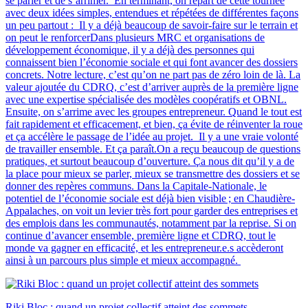
se parler et de s’arrimer. En terminant, on repart de cette tournée
avec deux idées simples, entendues et répétées de différentes façons
un peu partout : Il y a déjà beaucoup de savoir-faire sur le terrain et
on peut le renforcerDans plusieurs MRC et organisations de
développement économique, il y a déjà des personnes qui
connaissent bien l’économie sociale et qui font avancer des dossiers
concrets. Notre lecture, c’est qu’on ne part pas de zéro loin de là. La
valeur ajoutée du CDRQ, c’est d’arriver auprès de la première ligne
avec une expertise spécialisée des modèles coopératifs et OBNL.
Ensuite, on s’arrime avec les groupes entrepreneur. Quand le tout est
fait rapidement et efficacement, et bien, ça évite de réinventer la roue
et ça accélère le passage de l’idée au projet. Il y a une vraie volonté
de travailler ensemble. Et ça paraît.On a reçu beaucoup de questions
pratiques, et surtout beaucoup d’ouverture. Ça nous dit qu’il y a de
la place pour mieux se parler, mieux se transmettre des dossiers et se
donner des repères communs. Dans la Capitale-Nationale, le
potentiel de l’économie sociale est déjà bien visible ; en Chaudière-
Appalaches, on voit un levier très fort pour garder des entreprises et
des emplois dans les communautés, notamment par la reprise. Si on
continue d’avancer ensemble, première ligne et CDRQ, tout le
monde va gagner en efficacité, et les entrepreneur.e.s accèderont
ainsi à un parcours plus simple et mieux accompagné.
Riki Bloc : quand un projet collectif atteint des sommets