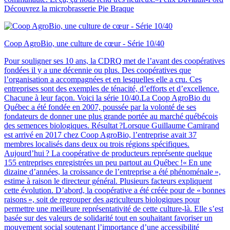
Découvrez la microbrasserie Pie Braque
Coop AgroBio, une culture de cœur - Série 10/40
Pour souligner ses 10 ans, la CDRQ met de l’avant des coopératives
fondées il y a une décennie ou plus. Des coopératives que
l’organisation a accompagnées et en lesquelles elle a cru. Ces
entreprises sont des exemples de ténacité, d’efforts et d’excellence.
Chacune à leur façon. Voici la série 10/40.La Coop AgroBio du
Québec a été fondée en 2007, poussée par la volonté de ses
fondateurs de donner une plus grande portée au marché québécois
des semences biologiques. Résultat ?Lorsque Guillaume Camirand
est arrivé en 2017 chez Coop AgroBio, l’entreprise avait 37
membres localisés dans deux ou trois régions spécifiques.
Aujourd’hui ? La coopérative de producteurs représente quelque
155 entreprises enregistrées un peu partout au Québec !« En une
dizaine d’années, la croissance de l’entreprise a été phénoménale »,
estime à raison le directeur général. Plusieurs facteurs expliquent
cette évolution. D’abord, la coopérative a été créée pour de « bonnes
raisons », soit de regrouper des agriculteurs biologiques pour
permettre une meilleure représentativité de cette culture-là. Elle s’est
basée sur des valeurs de solidarité tout en souhaitant favoriser un
mouvement social soutenant l’importance d’une accessibilité