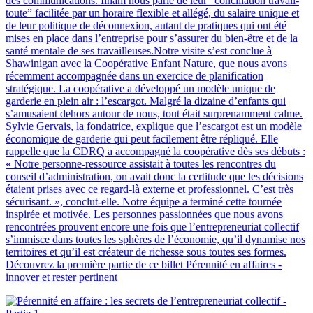
des communications. Ilham nous parle de leur “conciliation travail-
toute” facilitée par un horaire flexible et allégé, du salaire unique et
de leur politique de déconnexion, autant de pratiques qui ont été
mises en place dans l’entreprise pour s’assurer du bien-être et de la
santé mentale de ses travailleuses.Notre visite s’est conclue à
Shawinigan avec la Coopérative Enfant Nature, que nous avons
récemment accompagnée dans un exercice de planification
stratégique. La coopérative a développé un modèle unique de
garderie en plein air : l’escargot. Malgré la dizaine d’enfants qui
s’amusaient dehors autour de nous, tout était surprenamment calme.
Sylvie Gervais, la fondatrice, explique que l’escargot est un modèle
économique de garderie qui peut facilement être répliqué. Elle
rappelle que la CDRQ a accompagné la coopérative dès ses débuts :
« Notre personne-ressource assistait à toutes les rencontres du
conseil d’administration, on avait donc la certitude que les décisions
étaient prises avec ce regard-là externe et professionnel. C’est très
sécurisant. », conclut-elle. Notre équipe a terminé cette tournée
inspirée et motivée. Les personnes passionnées que nous avons
rencontrées prouvent encore une fois que l’entrepreneuriat collectif
s’immisce dans toutes les sphères de l’économie, qu’il dynamise nos
territoires et qu’il est créateur de richesse sous toutes ses formes.
Découvrez la première partie de ce billet Pérennité en affaires -
innover et rester pertinent