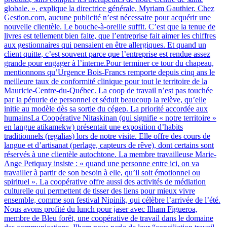
globale. », explique la directrice générale, Myriam Gauthier. Chez
Gestion.com, aucune publicité n’est nécessaire pour acquérir une
nouvelle clientèle. Le bouche-à-oreille suffit. C’est que la tenue de
livres est tellement bien faite, que l’entreprise fait aimer les chiffres
aux gestionnaires qui pensaient en être allergiques. Et quand un
client quitte, c’est souvent parce que l’entreprise est rendue assez
grande pour engager à l’interne.Pour terminer ce tour du chapeau,
mentionnons qu’Urgence Bois-Francs remporte depuis cinq ans le
meilleure taux de conformité clinique pour tout le territoire de la
Mauricie-Centre-du-Québec. La coop de travail n’est pas touchée
par la pénurie de personnel et séduit beaucoup la relève, qu’elle
initie au modèle dès sa sortie du cégep. La priorité accordée aux
humainsLa Coopérative Nitaskinan (qui signifie « notre territoire »
en langue atikamekw) présentait une exposition d’habits
traditionnels (regalias) lors de notre visite. Elle offre des cours de
langue et d’artisanat (perlage, capteurs de rêve), dont certains sont
réservés à une clientèle autochtone. La membre travailleuse Marie-
Ange Petiquay insiste : « quand une personne entre ici, on va
travailler à partir de son besoin à elle, qu’il soit émotionnel ou
spirituel ». La coopérative offre aussi des activités de médiation
culturelle qui permettent de tisser des liens pour mieux vivre
ensemble, comme son festival Nipinik, qui célèbre l’arrivée de l’été.
Nous avons profité du lunch pour jaser avec Ilham Figueroa,
membre de Bleu forêt, une coopérative de travail dans le domaine