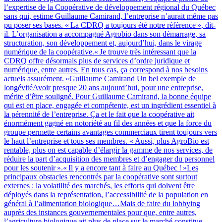
l’expertise de la Coopérative de développement régional du Québec
sans qui, estime Guillaume Camirand, l’entreprise n’aurait même pas
pu poser ses bases. « La CDRQ a toujours été notre référence », dit-
il. L’organisation a accompagné Agrobio dans son démarrage, sa
structuration, son développement et, aujourd’hui, dans le virage
numérique de la coopérative.« Je trouve très intéressant que la
CDRQ offre désormais plus de services d’ordre juridique et
numérique, entre autres. En tous cas, ça correspond à nos besoins
actuels assurément. »Guillaume Camirand Un bel exemple de
longévitéAvoir presque 20 ans aujourd’hui, pour une entreprise,
mérite d’être souligné. Pour Guillaume Camirand, la bonne équipe
qui est en place, engagée et compétente, est un ingrédient essentiel à
la pérennité de l’entreprise. Ça et le fait que la coopérative ait
énormément gagné en notoriété au fil des années et que la force du
groupe permette certains avantages commerciaux tirent toujours vers
le haut l’entreprise et tous ses membres. « Aussi, plus AgroBio est
rentable, plus on est capable d’élargir la gamme de nos services, de
réduire la part d’acquisition des membres et d’engager du personnel
pour les soutenir ».« Il y a encore tant à faire au Québec ! »Les
principaux obstacles rencontrés par la coopérative sont surtout
externes : la volatilité des marchés, les efforts qui doivent être
déployés dans la représentation, l’accessibilité de la population en
général à l’alimentation biologique…Mais de faire du lobbying
auprès des instances gouvernementales pour que, entre autres,
l’agriculture biologique ait plus de place sur le marché constitue