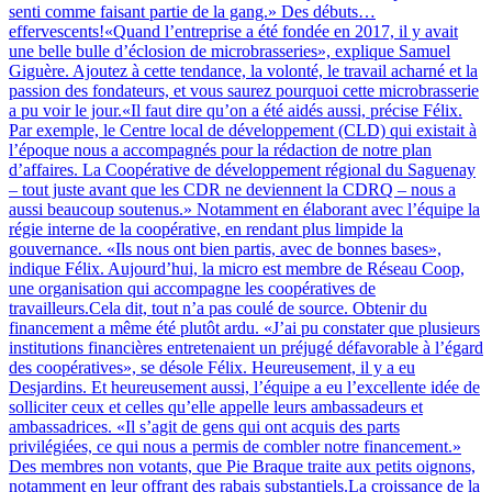
senti comme faisant partie de la gang.» Des débuts…
effervescents!«Quand l’entreprise a été fondée en 2017, il y avait
une belle bulle d’éclosion de microbrasseries», explique Samuel
Giguère. Ajoutez à cette tendance, la volonté, le travail acharné et la
passion des fondateurs, et vous saurez pourquoi cette microbrasserie
a pu voir le jour.«Il faut dire qu’on a été aidés aussi, précise Félix.
Par exemple, le Centre local de développement (CLD) qui existait à
l’époque nous a accompagnés pour la rédaction de notre plan
d’affaires. La Coopérative de développement régional du Saguenay
– tout juste avant que les CDR ne deviennent la CDRQ – nous a
aussi beaucoup soutenus.» Notamment en élaborant avec l’équipe la
régie interne de la coopérative, en rendant plus limpide la
gouvernance. «Ils nous ont bien partis, avec de bonnes bases»,
indique Félix. Aujourd’hui, la micro est membre de Réseau Coop,
une organisation qui accompagne les coopératives de
travailleurs.Cela dit, tout n’a pas coulé de source. Obtenir du
financement a même été plutôt ardu. «J’ai pu constater que plusieurs
institutions financières entretenaient un préjugé défavorable à l’égard
des coopératives», se désole Félix. Heureusement, il y a eu
Desjardins. Et heureusement aussi, l’équipe a eu l’excellente idée de
solliciter ceux et celles qu’elle appelle leurs ambassadeurs et
ambassadrices. «Il s’agit de gens qui ont acquis des parts
privilégiées, ce qui nous a permis de combler notre financement.»
Des membres non votants, que Pie Braque traite aux petits oignons,
notamment en leur offrant des rabais substantiels.La croissance de la