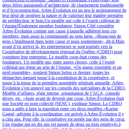
deux frères passionnés d’architecture, de charpenterie traditionnelle
et d’écoconstruction. Arbre-Évolution est un peu le prolongement de
leur désir de protéger la nature et de valoriser leur matière première
de prédilection: le bois.Un modèle qui colle à l’esprit collégial de
l’équipe!Également membre fondateur, Simon Côté considère
Arbre-Évolution comme une cause à laquelle adhèrent tous ces
membres, mais aussi la communauté au sens large. «Beaucoup de
gens s’impliquent dans notre cause et nous soutiennent», dit-il.Mais
avant d’en arriver là, les entrepreneurs se sont tournés vers la
Coopérative de développement régional du Québec (CDRQ) pour
constituer leur entreprise. Le modèle coop était connu des
fondateurs. Un modèle qui, entre autres choses, colle à l’esprit
collégial qui règne au sein de l’équipe. «On gagne ensemble et on
perd ensemble», soutient Simon.Selon ce dernier, toutes les
démarches menant jusqu’à la constitution de la coopérative, et
jusqu’à la tenue de la première assemblée générale annuelle, Arbre-
Évolution s’est appuyé sur les conseils des spécialistes de la CDRQ.
Modèle d’affaires, régie interne, organisation de l’AGA, conseils
divers, etc. «Juste avant de devenir une coop, Arbre-Évolution était
une Société en nom collectif (SENC), explique Simon. La CDRQ
nous a aidés à faire la transition entre ces deux modèles.»Karine
Gagné, adjointe à la coordination, est arrivée à Arbre-Évolution il y
a cinq ans. Pour elle, la coopérative est portée par des gens de cœur.
Une équipe qui en dix ans est passée de deux ou trois employés à