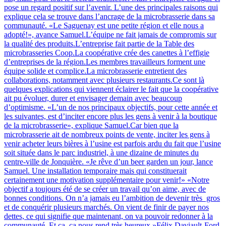
pose un regard positif sur l’avenir. L’une des principales raisons qui
explique cela se trouve dans l’ancrage de la microbrasserie dans sa
communauté. «Le Saguenay est une petite région et elle nous a
adopté!», avance Samuel.L’équipe ne fait jamais de compromis sur
la qualité des produits.L’entreprise fait partie de la Table des
microbrasseries Coop.La coopérative crée des canettes à l’effigie
d’entreprises de la région.Les membres travailleurs forment une
équipe solide et complice.La microbrasserie entretient des
collaborations, notamment avec plusieurs restaurants.Ce sont là
quelques explications qui viennent éclairer le fait que la coopérative
ait pu évoluer, durer et envisager demain avec beaucoup
d’optimisme. «L’un de nos principaux objectifs, pour cette année et
les suivantes, est d’inciter encore plus les gens à venir à la boutique
de la microbrasserie», explique Samuel.Car bien que la
microbrasserie ait de nombreux points de vente, inciter les gens à
venir acheter leurs bières à l’usine est parfois ardu du fait que l’usine
soit située dans le parc industriel, à une dizaine de minutes du
centre-ville de Jonquière. «Je rêve d’un beer garden un jour, lance
Samuel. Une installation temporaire mais qui constituerait
certainement une motivation supplémentaire pour venir!» «Notre
objectif a toujours été de se créer un travail qu’on aime, avec de
bonnes conditions. On n’a jamais eu l’ambition de devenir très gros
et de conquérir plusieurs marchés. On vient de finir de payer nos
dettes, ce qui signifie que maintenant, on va pouvoir redonner à la
communauté. Et ça, ça nous rend très heureux.»Félix Daviault-Ford