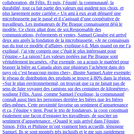
collaboration, dit Félix. Et puis, l’équité, la communauté, la
durabilité, tout ça fait partie des valeurs qui guident nos choix, et
plus largement notre carrière.» Un ami à eux avait démarré une
microbrasserie par le passé et il s’agissait d’une coopérative de
travailleurs. Les instigateurs de Pie Braque connaissaient déjà le
modèle. Ce choix allait donc de soi.Responsable des
communications, événements et ventes, Samuel Giguère est arrivé
deux ans après la fondation de la microbrasserie. «Je ne connaissais
pas du tout ce modèle d’affaires, explique-t-il. Mais quand on me l’a
expliqué, j’ai vite compris que c’était le plus intéressant pour
l’équipe.» La raison? Les valeurs portées par Pie Braque sont
véritablement incarnées. «Par exemple, on a acquis le matériel pour
brasser la bière au Canada alors que plusieurs l’achètent dans des
pays où c’est beaucoup moins cher», illustre Samuel.Autre exemple:
le réseau de distribution des produits se trouve à 80% dans la région.
«Sur le plan environnemental, on trouvait que ça ne faisait pas de
sens de faire voyager des camions sur des centaines de kilomètres»,
souligne Félix. Aussi, comme Samuel l’explique, la communauté
connaît aussi bien les personnes derrière les bières que les bières
elles-mêmes. Cette proximité favorise un sentiment d’appartenance
et ça, l’équipe y tient. Pour le trio de fondateurs, la coop constituait
également une façon d’engager les travailleurs, de susciter un
sentiment d’appartenance. «Quand je suis arrivé dans l’équipe,
Simon, Félix et Philippe m’ont vraiment bien accueilli, témoigne
Samuel. Ils se sont montrés très inclusifs et je me suis rapidement