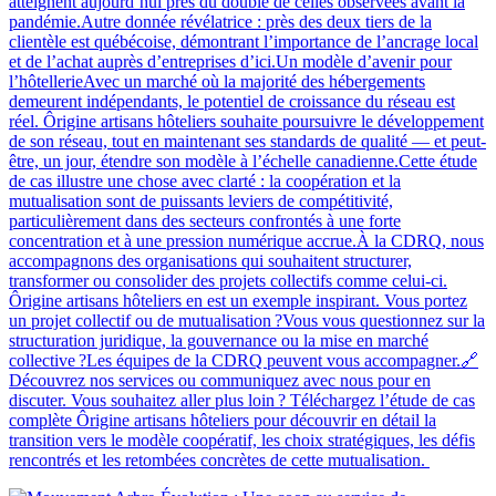
atteignent aujourd’hui près du double de celles observées avant la
pandémie.Autre donnée révélatrice : près des deux tiers de la
clientèle est québécoise, démontrant l’importance de l’ancrage local
et de l’achat auprès d’entreprises d’ici.Un modèle d’avenir pour
l’hôtellerieAvec un marché où la majorité des hébergements
demeurent indépendants, le potentiel de croissance du réseau est
réel. Ôrigine artisans hôteliers souhaite poursuivre le développement
de son réseau, tout en maintenant ses standards de qualité — et peut-
être, un jour, étendre son modèle à l’échelle canadienne.Cette étude
de cas illustre une chose avec clarté : la coopération et la
mutualisation sont de puissants leviers de compétitivité,
particulièrement dans des secteurs confrontés à une forte
concentration et à une pression numérique accrue.À la CDRQ, nous
accompagnons des organisations qui souhaitent structurer,
transformer ou consolider des projets collectifs comme celui-ci.
Ôrigine artisans hôteliers en est un exemple inspirant. Vous portez
un projet collectif ou de mutualisation ?Vous vous questionnez sur la
structuration juridique, la gouvernance ou la mise en marché
collective ?Les équipes de la CDRQ peuvent vous accompagner.🔗
Découvrez nos services ou communiquez avec nous pour en
discuter. Vous souhaitez aller plus loin ? Téléchargez l’étude de cas
complète Ôrigine artisans hôteliers pour découvrir en détail la
transition vers le modèle coopératif, les choix stratégiques, les défis
rencontrés et les retombées concrètes de cette mutualisation.