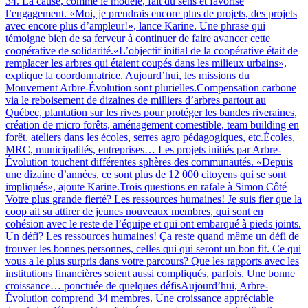
34. La cause, comme le modèle, fait du sens et favorise
l’engagement. «Moi, je prendrais encore plus de projets, des projets
avec encore plus d’ampleur!», lance Karine. Une phrase qui
témoigne bien de sa ferveur à continuer de faire avancer cette
coopérative de solidarité.«L’objectif initial de la coopérative était de
remplacer les arbres qui étaient coupés dans les milieux urbains»,
explique la coordonnatrice. Aujourd’hui, les missions du
Mouvement Arbre-Évolution sont plurielles.Compensation carbone
via le reboisement de dizaines de milliers d’arbres partout au
Québec, plantation sur les rives pour protéger les bandes riveraines,
création de micro forêts, aménagement comestible, team building en
forêt, ateliers dans les écoles, serres agro pédagogiques, etc.Écoles,
MRC, municipalités, entreprises… Les projets initiés par Arbre-
Évolution touchent différentes sphères des communautés. «Depuis
une dizaine d’années, ce sont plus de 12 000 citoyens qui se sont
impliqués», ajoute Karine.Trois questions en rafale à Simon Côté
Votre plus grande fierté? Les ressources humaines! Je suis fier que la
coop ait su attirer de jeunes nouveaux membres, qui sont en
cohésion avec le reste de l’équipe et qui ont embarqué à pieds joints.
Un défi? Les ressources humaines! Ça reste quand même un défi de
trouver les bonnes personnes, celles qui qui seront un bon fit. Ce qui
vous a le plus surpris dans votre parcours? Que les rapports avec les
institutions financières soient aussi compliqués, parfois. Une bonne
croissance… ponctuée de quelques défisAujourd’hui, Arbre-
Évolution comprend 34 membres. Une croissance appréciable