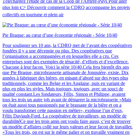
Téléchargez l'étude de cas de la Coop de l'Arrière-Pays Pour aller
plus loin 👉 Découvrir comment la CDRQ accompagne les projets
collectifs en tourisme et plein air
Pie Braque: au cœur d’une économie régionale - Série 10/40
Pour souligner ses 10 ans, la CDRQ met de l’avant des coopératives
fondées il y a une décennie ou plus. Des coopératives que
l’organisation a accompagnées et en lesquelles elle a cru. Ces
entreprises sont des exemples de ténacité, d’efforts et d’excellence.
Chacune à leur façon. Voici la série 10/40.Cela fera bientôt dix ans
que Pie Braque, microbrasserie artisanale de Jonquière, existe. Dix
années à fabriquer des bières, en misant d’abord sur des types plus
traditionnels, comme les Belge et les Anglaise, puis en variant de
plus en plus les styles. Mais toujours, toujours, avec un souci de
qualité constant.Les fondateurs, Félix, Simon et Philippe, avaient
tous les trois un autre job avant de démarrer la microbrasserie «Mais
on était aussi tous passionnés par le brassage de la bière et on a
voulu transformer cette passion en métier», explique l’un d’eux,
Félix Daviault-Ford. La coopérative de travailleurs, un modèle de
durabilitéCe que les trois amis ont voulu faire aussi, c’est de trouver
un modèle d’affaires collé sur leurs valeurs et leur façon de travailler.
«Tous les trois, on est sur le même palier et on travaille vraiment en