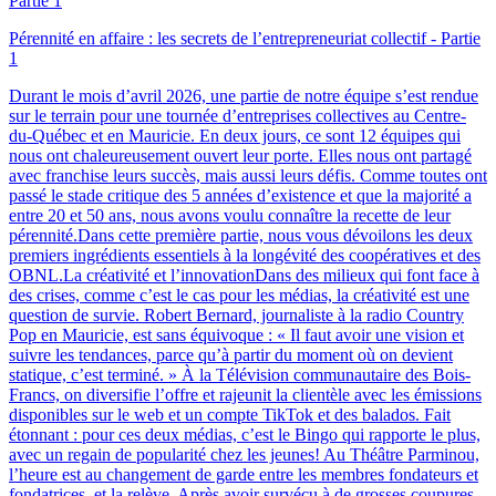
Pérennité en affaire : les secrets de l’entrepreneuriat collectif - Partie
1
Durant le mois d’avril 2026, une partie de notre équipe s’est rendue
sur le terrain pour une tournée d’entreprises collectives au Centre-
du-Québec et en Mauricie. En deux jours, ce sont 12 équipes qui
nous ont chaleureusement ouvert leur porte. Elles nous ont partagé
avec franchise leurs succès, mais aussi leurs défis. Comme toutes ont
passé le stade critique des 5 années d’existence et que la majorité a
entre 20 et 50 ans, nous avons voulu connaître la recette de leur
pérennité.Dans cette première partie, nous vous dévoilons les deux
premiers ingrédients essentiels à la longévité des coopératives et des
OBNL.La créativité et l’innovationDans des milieux qui font face à
des crises, comme c’est le cas pour les médias, la créativité est une
question de survie. Robert Bernard, journaliste à la radio Country
Pop en Mauricie, est sans équivoque : « Il faut avoir une vision et
suivre les tendances, parce qu’à partir du moment où on devient
statique, c’est terminé. » À la Télévision communautaire des Bois-
Francs, on diversifie l’offre et rajeunit la clientèle avec les émissions
disponibles sur le web et un compte TikTok et des balados. Fait
étonnant : pour ces deux médias, c’est le Bingo qui rapporte le plus,
avec un regain de popularité chez les jeunes! Au Théâtre Parminou,
l’heure est au changement de garde entre les membres fondateurs et
fondatrices, et la relève. Après avoir survécu à de grosses coupures