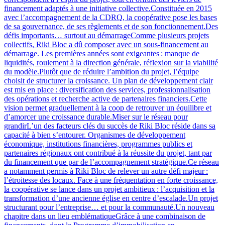
financement adaptés à une initiative collective.Constituée en 2015
avec l’accompagnement de la CDRQ, la coopérative pose les bases
de sa gouvernance, de ses règlements et de son fonctionnement.Des
défis importants… surtout au démarrageComme plusieurs projets
collectifs, Riki Bloc a dû composer avec un sous-financement au
démarrage. Les premières années sont exigeantes : manque de
liquidités, roulement à la direction générale, réflexion sur la viabilité
du modèle.Plutôt que de réduire l’ambition du projet, l’équipe
choisit de structurer la croissance. Un plan de développement clair
est mis en place : diversification des services, professionnalisation
des opérations et recherche active de partenaires financiers.Cette
vision permet graduellement à la coop de retrouver un équilibre et
d’amorcer une croissance durable.Miser sur le réseau pour
grandirL’un des facteurs clés du succès de Riki Bloc réside dans sa
capacité à bien s’entourer. Organismes de développement
économique, institutions financières, programmes publics et
partenaires régionaux ont contribué à la réussite du projet, tant par
du financement que par de l’accompagnement stratégique.Ce réseau
a notamment permis à Riki Bloc de relever un autre défi majeur :
l’étroitesse des locaux. Face à une fréquentation en forte croissance,
la coopérative se lance dans un projet ambitieux : l’acquisition et la
transformation d’une ancienne église en centre d’escalade.Un projet
structurant pour l’entreprise… et pour la communauté.Un nouveau
chapitre dans un lieu emblématiqueGrâce à une combinaison de