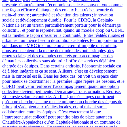
présente. Concrètement, l’économie sociale est souvent vue comme
une façon efficace d’attaquer des enjeux bien réels : pénurie de
main‑-d’œuvre ; attractivité et rétention des talents ; innovation
sociale et développement durable. Pour le CDRQ, la Capitale-
Nationale est un terrain particulièrement porteur pour le démarrage
collectif… et pour le repreneuriat, quand un modèle coop ou OBNL
est la meilleure façon d’assurer la continuité. Entre réalités rurales et
urbaines : un même besoin de solutions adaptées Peu importe qu’on
soit dans une MRC très rurale ou au cœur d’un pôle plus urbain,
nous avons entendu la même demande : des outils simples, des
repères clairs, et des exemples concrets pour accompagner des
démarches collectives sans alourdir l’offre de services déjà bien
chargée des équipes. Dans certains endroits, l’économie sociale est
déjà bien intégrée et ça se sent. Ailleurs, c’est en développement,
mais la curiosité est là. Dans les deux cas, on voit un espace clair
pour mieux se coordonner : la première ligne repère les besoins, et le
CDRQ peut venir renforcer l’accompagnement quand une option
collective devient pertinente. Démarrage. Transformation. Reprise.
Et le reste selon le contexte. Au final, nos échanges confirment
qu’on ne cherche pas une recette unique : on cherche des façons de
faire qui s’adaptent aux réalités locales, et qui misent sur la
collaboration entre les équipes. C’est exactement là que
l’entrepreneuriat collectif peut prendre plus de place autant en
Chaudière-Appalaches qu’en Capitale-Nationale si on continue de