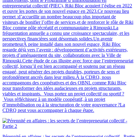
financements, dont le Programme d’immobilisation en
entrepreneuriat collectif (PIEC), Riki Bloc acquiert l’église en 2022
et ouvre les portes de son nouvel espace en 2023.Ce nouveau lieu
permet :d’accueillir un nombre beaucoup plus important de
visiteurs,de bonifier l’offre de services,et de renforcer le rôle de Riki
Bloc comme pôle récréatif et communautaire à Rimouski.La
fréquentation annuelle a connu une croissance spectaculaire, et les
perspectives financières sont désormais solides.Un avenir
prometteurÀ peine installé dans son nouvel espace, Riki Bloc
regarde déjà vers l’avenir : développement d’activités extérieures,
projets d’aménagement du site, collaborations avec la Ville de
Rimouski.Cette étude de cas illustre avec force que l’entrepreneuriat
collectif, lorsqu’il est bien accompagné et soutenu par un réseau
engagé, peut générer des projets durables, porteurs de sens et
profondément ancrés dans leur milieu.À la CDRQ, nous
accompagnons des coopératives et des OBNL comme Riki Bloc
pour transformer des idées audacieuses en projets structurants,
viables et inspirants. Vous portez un projet collectif ou sportif ?
Vous réfléchissez à un modèle coopératif, à un projet
d’immobilisation ou à la structuration de votre gouvernance ?La
CDRQ peut vous accompagner à chaque étape.
Pérennité en affaires : les secrets de l’entrepreneuriat collectif - Partie