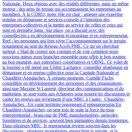
Nationale. Deux régions avec des réalités différentes, mais un même
moteur : des gens de terrain qui accompagnent les entreprises au
quotidien. À la CDRQ, notre rôle est clair : amener une expertise
pointue en démarrage et services-conseils à l’intention des
entreprises collectives et la mettre au service de celles et ceux qui
sont en première ligne. Sur place, on a discuté avec des
conseiller.ère.s en développement économique et en entrepreneuriat.
Bref : les personnes qui font vivre l’accompagnement sur le terrain,
notamment au sein du Réseau Accès PME. Ce qu’on cherchait
surtout, c’était de croiser nos constats et de voir comment nous
pouvions mieux nous brancher ensemble pour offrir le bon soutien,
au bon moment, aux entreprises coopératives et OBNL. Ce volet de
la tournée a été mené par Cédric Lachance, conseiller stratégique en
démarrage et en reprise collective pour la Capitale-Nationale et
Chaudière-Appalaches. À certains moments, Camille Fuchs,
conseillère en développement des personnes et des organisations,
ainsi que Maxime St Laurent, directeur des communications et du
marketing, se sont joints aux échanges pour nourrir les discussions et
capter les enjeux qui reviennent d’une MRC à l’autre. Chaudière-
Appalaches : Un vaste territoire regorgeant d’entrepreneuriat En
Chaudière-Appalaches, on sent tout de suite la force du tissu
entrepreneurial : beaucoup de PME manufacturières, agricoles,
forestières et de services, souvent bien implantées depuis longtemps.
Dans plusieurs MRC, le repreneuriat revient souvent dans les
discussions : plusieurs propriétaires approchent la retraite, et la