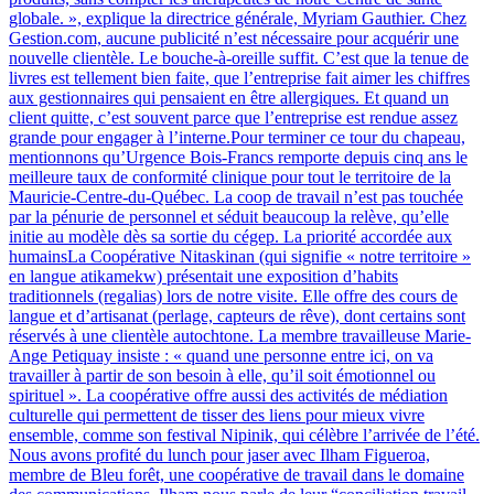
globale. », explique la directrice générale, Myriam Gauthier. Chez
Gestion.com, aucune publicité n’est nécessaire pour acquérir une
nouvelle clientèle. Le bouche-à-oreille suffit. C’est que la tenue de
livres est tellement bien faite, que l’entreprise fait aimer les chiffres
aux gestionnaires qui pensaient en être allergiques. Et quand un
client quitte, c’est souvent parce que l’entreprise est rendue assez
grande pour engager à l’interne.Pour terminer ce tour du chapeau,
mentionnons qu’Urgence Bois-Francs remporte depuis cinq ans le
meilleure taux de conformité clinique pour tout le territoire de la
Mauricie-Centre-du-Québec. La coop de travail n’est pas touchée
par la pénurie de personnel et séduit beaucoup la relève, qu’elle
initie au modèle dès sa sortie du cégep. La priorité accordée aux
humainsLa Coopérative Nitaskinan (qui signifie « notre territoire »
en langue atikamekw) présentait une exposition d’habits
traditionnels (regalias) lors de notre visite. Elle offre des cours de
langue et d’artisanat (perlage, capteurs de rêve), dont certains sont
réservés à une clientèle autochtone. La membre travailleuse Marie-
Ange Petiquay insiste : « quand une personne entre ici, on va
travailler à partir de son besoin à elle, qu’il soit émotionnel ou
spirituel ». La coopérative offre aussi des activités de médiation
culturelle qui permettent de tisser des liens pour mieux vivre
ensemble, comme son festival Nipinik, qui célèbre l’arrivée de l’été.
Nous avons profité du lunch pour jaser avec Ilham Figueroa,
membre de Bleu forêt, une coopérative de travail dans le domaine