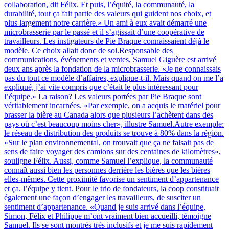
collaboration, dit Félix. Et puis, l’équité, la communauté, la
durabilité, tout ça fait partie des valeurs qui guident nos choix, et
plus largement notre carrière.» Un ami à eux avait démarré une
microbrasserie par le passé et il s’agissait d’une coopérative de
travailleurs. Les instigateurs de Pie Braque connaissaient déjà le
modèle. Ce choix allait donc de soi.Responsable des
communications, événements et ventes, Samuel Giguère est arrivé
deux ans après la fondation de la microbrasserie. «Je ne connaissais
pas du tout ce modèle d’affaires, explique-t-il. Mais quand on me l’a
expliqué, j’ai vite compris que c’était le plus intéressant pour
l’équipe.» La raison? Les valeurs portées par Pie Braque sont
véritablement incarnées. «Par exemple, on a acquis le matériel pour
brasser la bière au Canada alors que plusieurs l’achètent dans des
pays où c’est beaucoup moins cher», illustre Samuel.Autre exemple:
le réseau de distribution des produits se trouve à 80% dans la région.
«Sur le plan environnemental, on trouvait que ça ne faisait pas de
sens de faire voyager des camions sur des centaines de kilomètres»,
souligne Félix. Aussi, comme Samuel l’explique, la communauté
connaît aussi bien les personnes derrière les bières que les bières
elles-mêmes. Cette proximité favorise un sentiment d’appartenance
et ça, l’équipe y tient. Pour le trio de fondateurs, la coop constituait
également une façon d’engager les travailleurs, de susciter un
sentiment d’appartenance. «Quand je suis arrivé dans l’équipe,
Simon, Félix et Philippe m’ont vraiment bien accueilli, témoigne
Samuel. Ils se sont montrés très inclusifs et je me suis rapidement