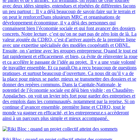
se parler et de s’arrimer. En terminant, on repart de cette tournée
avec deux idées simples, entendues et répétées de différentes façons
un peu partout : Il y a déjà beaucoup de savoir-faire sur le terrain et
on peut le renforcerDans plusieurs MRC et organisations de
développement économique, il y a déjà des personnes qui
connaissent bien l’économie sociale et qui font avancer des dossiers
concrets. Notre lecture, c’est qu’on ne part pas de zéro loin de là. La
valeur ajoutée du CDRQ, c’est d’arriver auprès de la première ligne
avec une expertise spécialisée des modèles coopératifs et OBNL.
Ensuite, on s’arrime avec les groupes entrepreneur. Quand le tout est
fait rapidement et efficacement, et bien, ça évite de réinventer la roue
et ça accélère le passage de l’idée au projet. Il y a une vraie volonté
de travailler ensemble. Et ça paraît.On a reçu beaucoup de questions
pratiques, et surtout beaucoup d’ouverture. Ça nous dit qu’il y a de
la place pour mieux se parler, mieux se transmettre des dossiers et se
donner des repères communs. Dans la Capitale-Nationale, le
potentiel de l’économie sociale est déjà bien visible ; en Chaudière-
Appalaches, on voit un levier très fort pour garder des entreprises et
des emplois dans les communautés, notamment par la reprise. Si on
continue d’avancer ensemble, première ligne et CDRQ, tout le
monde va gagner en efficacité, et les entrepreneur.e.s accèderont
ainsi à un parcours plus simple et mieux accompagné.
Riki Bloc : quand un projet collectif atteint des sommets