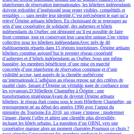
plateformes de réservation internationales, les hôteliers indépendants
doivent redoubler d’ingéniosité pour rester visibles, compétitifs et
rentables — sans perdre leur identité.C’est précisément le pari qu’a
relevé Ôrigine artisans hôteliers. En choisissant de se regrouper au
sein d’une coopérative de solidarité, des auberges et hôtels
indépendants du Québec ont démontré qu’il est possible de faire
front commun, tout en conservant leur caractère unique.Une vitrine
collective pour les hôteliers indépendantsAvec près de 40
établissements répartis dans 15 régions touristiques, Ôrigine artisans
hôteliers constitue aujourd’hui le premier réseau coopératif
d’auberges et d’hôtels indépendants au Québec.Sous une même
bannière, les membres bénéficient :d’une mise en marché
concertée,d’une plateforme de réservation commune,et d’une
visibilité accrue, tant auprès de la clientèle québécoise
qu’internationale.L’adhésion au réseau repose sur des critères de
qualité clairs, faisant d’Ôrigine un véritable gage de confiance pour
les voyageurs.D’Hôtellerie Champêtre à Ôrigine : une
transformation stratégiqueAvant de devenir Ôrigine artisans
hôteliers, le réseau était connu sous le nom Hôtellerie Champêtre, un
regroupement né au début des années 1990 avec l’appui du
ministère du Tourisme.En 2018, un virage s’impose : moderniser
l’image, élargir l’offre et attirer une clientèle plus diversifiée,
incluant les hôtels urbains. La transition d’un OBNL vers une
coopérative marque alors un moment charnière.Pourquoi ce choix ?
pour stimuler l’engagement des membres,renforcer le sentiment