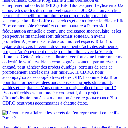
financements, dont le Programme d’immobilisation en
entrepreneuriat collectif (PIEC), Riki Bloc acquiert l’église en 2022
et ouvre les portes de son nouvel espace en 2023.Ce nouveau lieu
permet :d’accueillir un nombre beaucoup plus important de
visiteurs,de bonifier l’offre de services,et de renforcer le rôle de Riki
Bloc comme pôle récréatif et communautaire à Rimouski.La
fréquentation annuelle a connu une croissance spectaculaire, et les
perspectives financières sont désormais solides.Un avenir
prometteurÀ peine installé dans son nouvel espace, Riki Bloc
regarde déjà vers l’avenir : développement d’activités extérieures,
projets d’aménagement du site, collaborations avec la Ville de
Rimouski.Cette étude de cas illustre avec force que l’entrepreneuriat
collectif, lorsqu’il est bien accompagné et soutenu par un réseau
engagé, peut générer des projets durables, porteurs de sens et
profondément ancrés dans leur milieu.À la CDRQ, nous
accompagnons des coopératives et des OBNL comme Riki Bloc
pour transformer des idées audacieuses en projets structurants,
viables et inspirants. Vous portez un projet collectif ou sportif ?
Vous réfléchissez à un modèle coopératif, à un projet
d’immobilisation ou à la structuration de votre gouvernance ?La
CDRQ peut vous accompagner à chaque étape.
Pérennité en affaires : les secrets de l’entrepreneuriat collectif - Partie