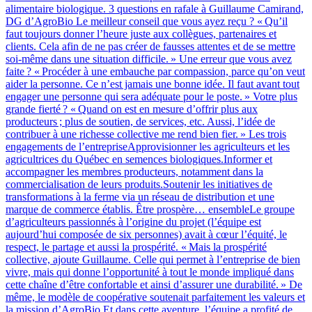
alimentaire biologique. 3 questions en rafale à Guillaume Camirand,
DG d’AgroBio Le meilleur conseil que vous ayez reçu ? « Qu’il
faut toujours donner l’heure juste aux collègues, partenaires et
clients. Cela afin de ne pas créer de fausses attentes et de se mettre
soi-même dans une situation difficile. » Une erreur que vous avez
faite ? « Procéder à une embauche par compassion, parce qu’on veut
aider la personne. Ce n’est jamais une bonne idée. Il faut avant tout
engager une personne qui sera adéquate pour le poste. » Votre plus
grande fierté ? « Quand on est en mesure d’offrir plus aux
producteurs ; plus de soutien, de services, etc. Aussi, l’idée de
contribuer à une richesse collective me rend bien fier. » Les trois
engagements de l’entrepriseApprovisionner les agriculteurs et les
agricultrices du Québec en semences biologiques.Informer et
accompagner les membres producteurs, notamment dans la
commercialisation de leurs produits.Soutenir les initiatives de
transformations à la ferme via un réseau de distribution et une
marque de commerce établis. Être prospère… ensembleLe groupe
d’agriculteurs passionnés à l’origine du projet (l’équipe est
aujourd’hui composée de six personnes) avait à cœur l’équité, le
respect, le partage et aussi la prospérité. « Mais la prospérité
collective, ajoute Guillaume. Celle qui permet à l’entreprise de bien
vivre, mais qui donne l’opportunité à tout le monde impliqué dans
cette chaîne d’être confortable et ainsi d’assurer une durabilité. » De
même, le modèle de coopérative soutenait parfaitement les valeurs et
la mission d’AgroBio.Et dans cette aventure, l’équipe a profité de