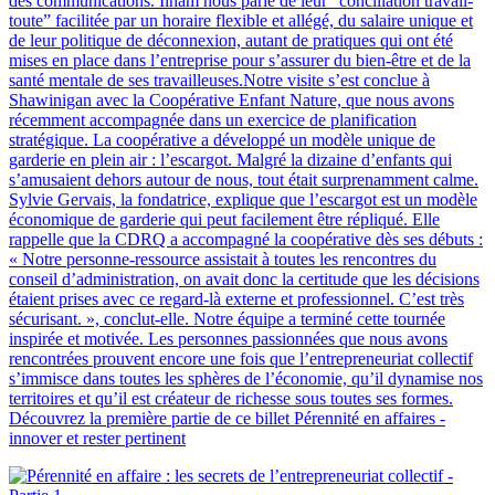
des communications. Ilham nous parle de leur “conciliation travail-
toute” facilitée par un horaire flexible et allégé, du salaire unique et
de leur politique de déconnexion, autant de pratiques qui ont été
mises en place dans l’entreprise pour s’assurer du bien-être et de la
santé mentale de ses travailleuses.Notre visite s’est conclue à
Shawinigan avec la Coopérative Enfant Nature, que nous avons
récemment accompagnée dans un exercice de planification
stratégique. La coopérative a développé un modèle unique de
garderie en plein air : l’escargot. Malgré la dizaine d’enfants qui
s’amusaient dehors autour de nous, tout était surprenamment calme.
Sylvie Gervais, la fondatrice, explique que l’escargot est un modèle
économique de garderie qui peut facilement être répliqué. Elle
rappelle que la CDRQ a accompagné la coopérative dès ses débuts :
« Notre personne-ressource assistait à toutes les rencontres du
conseil d’administration, on avait donc la certitude que les décisions
étaient prises avec ce regard-là externe et professionnel. C’est très
sécurisant. », conclut-elle. Notre équipe a terminé cette tournée
inspirée et motivée. Les personnes passionnées que nous avons
rencontrées prouvent encore une fois que l’entrepreneuriat collectif
s’immisce dans toutes les sphères de l’économie, qu’il dynamise nos
territoires et qu’il est créateur de richesse sous toutes ses formes.
Découvrez la première partie de ce billet Pérennité en affaires -
innover et rester pertinent