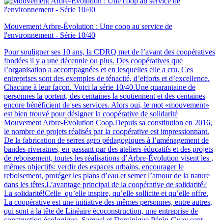
Mouvement Arbre-Évolution : Une coop au service de
l'environnement - Série 10/40
Pour souligner ses 10 ans, la CDRQ met de l’avant des coopératives
fondées il y a une décennie ou plus. Des coopératives que
l’organisation a accompagnées et en lesquelles elle a cru. Ces
entreprises sont des exemples de ténacité, d’efforts et d’excellence.
Chacune à leur façon. Voici la série 10/40.Une quarantaine de
personnes la portent, des centaines la soutiennent et des centaines
encore bénéficient de ses services. Alors oui, le mot «mouvement»
est bien trouvé pour désigner la coopérative de solidarité
Mouvement Arbre-Évolution Coop.Depuis sa constitution en 2016,
le nombre de projets réalisés par la coopérative est impressionnant.
De la fabrication de serres agro pédagogiques à l’aménagement de
bandes-riveraines, en passant par des ateliers éducatifs et des projets
de reboisement, toutes les réalisations d’Arbre-Évolution visent les ,
mêmes objectifs: verdir des espaces urbains, encourager le
reboisement, protéger les plans d’eau et semer l’amour de la nature
dans les têtes.L’avantage principal de la coopérative de solidarité?
La solidarité!Celle qu’elle inspire, qu’elle sollicite et qu’elle offre.
La coopérative est une initiative des mêmes personnes, entre autres,
qui sont à la tête de Linéaire écoconstruction, une entreprise de
construction écologique. Samuel et Dominique Pépin-Guay sont