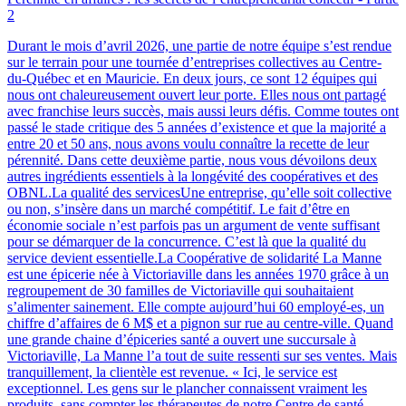
2
Durant le mois d’avril 2026, une partie de notre équipe s’est rendue
sur le terrain pour une tournée d’entreprises collectives au Centre-
du-Québec et en Mauricie. En deux jours, ce sont 12 équipes qui
nous ont chaleureusement ouvert leur porte. Elles nous ont partagé
avec franchise leurs succès, mais aussi leurs défis. Comme toutes ont
passé le stade critique des 5 années d’existence et que la majorité a
entre 20 et 50 ans, nous avons voulu connaître la recette de leur
pérennité. Dans cette deuxième partie, nous vous dévoilons deux
autres ingrédients essentiels à la longévité des coopératives et des
OBNL.La qualité des servicesUne entreprise, qu’elle soit collective
ou non, s’insère dans un marché compétitif. Le fait d’être en
économie sociale n’est parfois pas un argument de vente suffisant
pour se démarquer de la concurrence. C’est là que la qualité du
service devient essentielle.La Coopérative de solidarité La Manne
est une épicerie née à Victoriaville dans les années 1970 grâce à un
regroupement de 30 familles de Victoriaville qui souhaitaient
s’alimenter sainement. Elle compte aujourd’hui 60 employé-es, un
chiffre d’affaires de 6 M$ et a pignon sur rue au centre-ville. Quand
une grande chaine d’épiceries santé a ouvert une succursale à
Victoriaville, La Manne l’a tout de suite ressenti sur ses ventes. Mais
tranquillement, la clientèle est revenue. « Ici, le service est
exceptionnel. Les gens sur le plancher connaissent vraiment les
produits, sans compter les thérapeutes de notre Centre de santé