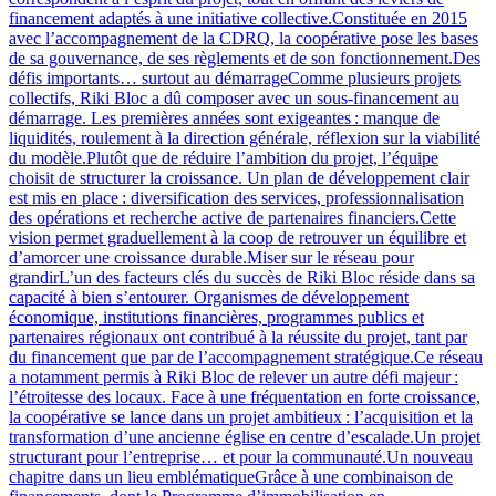
financement adaptés à une initiative collective.Constituée en 2015
avec l’accompagnement de la CDRQ, la coopérative pose les bases
de sa gouvernance, de ses règlements et de son fonctionnement.Des
défis importants… surtout au démarrageComme plusieurs projets
collectifs, Riki Bloc a dû composer avec un sous-financement au
démarrage. Les premières années sont exigeantes : manque de
liquidités, roulement à la direction générale, réflexion sur la viabilité
du modèle.Plutôt que de réduire l’ambition du projet, l’équipe
choisit de structurer la croissance. Un plan de développement clair
est mis en place : diversification des services, professionnalisation
des opérations et recherche active de partenaires financiers.Cette
vision permet graduellement à la coop de retrouver un équilibre et
d’amorcer une croissance durable.Miser sur le réseau pour
grandirL’un des facteurs clés du succès de Riki Bloc réside dans sa
capacité à bien s’entourer. Organismes de développement
économique, institutions financières, programmes publics et
partenaires régionaux ont contribué à la réussite du projet, tant par
du financement que par de l’accompagnement stratégique.Ce réseau
a notamment permis à Riki Bloc de relever un autre défi majeur :
l’étroitesse des locaux. Face à une fréquentation en forte croissance,
la coopérative se lance dans un projet ambitieux : l’acquisition et la
transformation d’une ancienne église en centre d’escalade.Un projet
structurant pour l’entreprise… et pour la communauté.Un nouveau
chapitre dans un lieu emblématiqueGrâce à une combinaison de