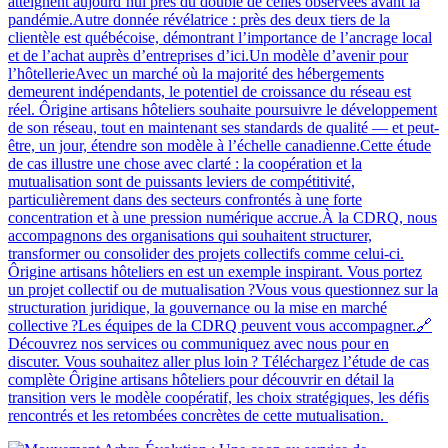
atteignent aujourd’hui près du double de celles observées avant la
pandémie.Autre donnée révélatrice : près des deux tiers de la
clientèle est québécoise, démontrant l’importance de l’ancrage local
et de l’achat auprès d’entreprises d’ici.Un modèle d’avenir pour
l’hôtellerieAvec un marché où la majorité des hébergements
demeurent indépendants, le potentiel de croissance du réseau est
réel. Ôrigine artisans hôteliers souhaite poursuivre le développement
de son réseau, tout en maintenant ses standards de qualité — et peut-
être, un jour, étendre son modèle à l’échelle canadienne.Cette étude
de cas illustre une chose avec clarté : la coopération et la
mutualisation sont de puissants leviers de compétitivité,
particulièrement dans des secteurs confrontés à une forte
concentration et à une pression numérique accrue.À la CDRQ, nous
accompagnons des organisations qui souhaitent structurer,
transformer ou consolider des projets collectifs comme celui-ci.
Ôrigine artisans hôteliers en est un exemple inspirant. Vous portez
un projet collectif ou de mutualisation ?Vous vous questionnez sur la
structuration juridique, la gouvernance ou la mise en marché
collective ?Les équipes de la CDRQ peuvent vous accompagner.🔗
Découvrez nos services ou communiquez avec nous pour en
discuter. Vous souhaitez aller plus loin ? Téléchargez l’étude de cas
complète Ôrigine artisans hôteliers pour découvrir en détail la
transition vers le modèle coopératif, les choix stratégiques, les défis
rencontrés et les retombées concrètes de cette mutualisation.