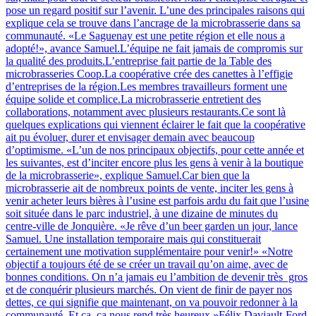
pose un regard positif sur l’avenir. L’une des principales raisons qui
explique cela se trouve dans l’ancrage de la microbrasserie dans sa
communauté. «Le Saguenay est une petite région et elle nous a
adopté!», avance Samuel.L’équipe ne fait jamais de compromis sur
la qualité des produits.L’entreprise fait partie de la Table des
microbrasseries Coop.La coopérative crée des canettes à l’effigie
d’entreprises de la région.Les membres travailleurs forment une
équipe solide et complice.La microbrasserie entretient des
collaborations, notamment avec plusieurs restaurants.Ce sont là
quelques explications qui viennent éclairer le fait que la coopérative
ait pu évoluer, durer et envisager demain avec beaucoup
d’optimisme. «L’un de nos principaux objectifs, pour cette année et
les suivantes, est d’inciter encore plus les gens à venir à la boutique
de la microbrasserie», explique Samuel.Car bien que la
microbrasserie ait de nombreux points de vente, inciter les gens à
venir acheter leurs bières à l’usine est parfois ardu du fait que l’usine
soit située dans le parc industriel, à une dizaine de minutes du
centre-ville de Jonquière. «Je rêve d’un beer garden un jour, lance
Samuel. Une installation temporaire mais qui constituerait
certainement une motivation supplémentaire pour venir!» «Notre
objectif a toujours été de se créer un travail qu’on aime, avec de
bonnes conditions. On n’a jamais eu l’ambition de devenir très gros
et de conquérir plusieurs marchés. On vient de finir de payer nos
dettes, ce qui signifie que maintenant, on va pouvoir redonner à la
communauté. Et ça, ça nous rend très heureux.»Félix Daviault-Ford