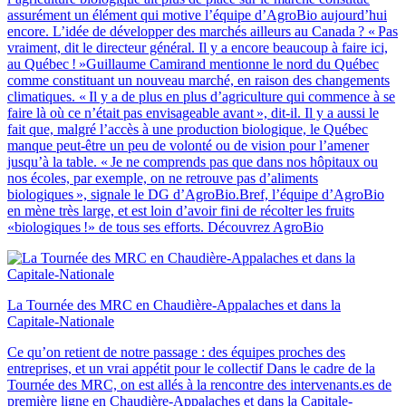
assurément un élément qui motive l’équipe d’AgroBio aujourd’hui
encore. L’idée de développer des marchés ailleurs au Canada ? « Pas
vraiment, dit le directeur général. Il y a encore beaucoup à faire ici,
au Québec ! »Guillaume Camirand mentionne le nord du Québec
comme constituant un nouveau marché, en raison des changements
climatiques. « Il y a de plus en plus d’agriculture qui commence à se
faire là où ce n’était pas envisageable avant », dit-il. Il y a aussi le
fait que, malgré l’accès à une production biologique, le Québec
manque peut-être un peu de volonté ou de vision pour l’amener
jusqu’à la table. « Je ne comprends pas que dans nos hôpitaux ou
nos écoles, par exemple, on ne retrouve pas d’aliments
biologiques », signale le DG d’AgroBio.Bref, l’équipe d’AgroBio
en mène très large, et est loin d’avoir fini de récolter les fruits
«biologiques !» de tous ses efforts. Découvrez AgroBio
La Tournée des MRC en Chaudière‑Appalaches et dans la
Capitale‑Nationale
Ce qu’on retient de notre passage : des équipes proches des
entreprises, et un vrai appétit pour le collectif Dans le cadre de la
Tournée des MRC, on est allés à la rencontre des intervenants.es de
première ligne en Chaudière-Appalaches et dans la Capitale-