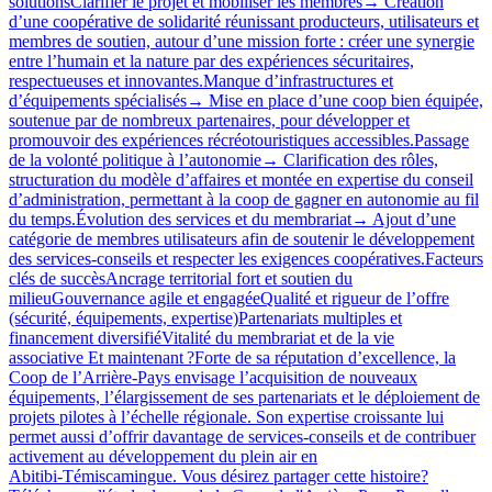
solutionsClarifier le projet et mobiliser les membres→ Création
d’une coopérative de solidarité réunissant producteurs, utilisateurs et
membres de soutien, autour d’une mission forte : créer une synergie
entre l’humain et la nature par des expériences sécuritaires,
respectueuses et innovantes.Manque d’infrastructures et
d’équipements spécialisés→ Mise en place d’une coop bien équipée,
soutenue par de nombreux partenaires, pour développer et
promouvoir des expériences récréotouristiques accessibles.Passage
de la volonté politique à l’autonomie→ Clarification des rôles,
structuration du modèle d’affaires et montée en expertise du conseil
d’administration, permettant à la coop de gagner en autonomie au fil
du temps.Évolution des services et du membrariat→ Ajout d’une
catégorie de membres utilisateurs afin de soutenir le développement
des services‑conseils et respecter les exigences coopératives.Facteurs
clés de succèsAncrage territorial fort et soutien du
milieuGouvernance agile et engagéeQualité et rigueur de l’offre
(sécurité, équipements, expertise)Partenariats multiples et
financement diversifiéVitalité du membrariat et de la vie
associative Et maintenant ?Forte de sa réputation d’excellence, la
Coop de l’Arrière-Pays envisage l’acquisition de nouveaux
équipements, l’élargissement de ses partenariats et le déploiement de
projets pilotes à l’échelle régionale. Son expertise croissante lui
permet aussi d’offrir davantage de services‑conseils et de contribuer
activement au développement du plein air en
Abitibi‑Témiscamingue. Vous désirez partager cette histoire?