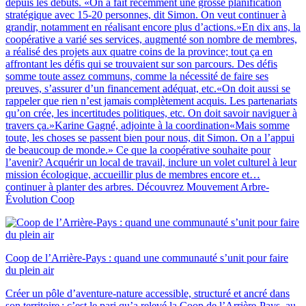
depuis les débuts. «On a fait récemment une grosse planification
stratégique avec 15-20 personnes, dit Simon. On veut continuer à
grandir, notamment en réalisant encore plus d’actions.»En dix ans, la
coopérative a varié ses services, augmenté son nombre de membres,
a réalisé des projets aux quatre coins de la province; tout ça en
affrontant les défis qui se trouvaient sur son parcours. Des défis
somme toute assez communs, comme la nécessité de faire ses
preuves, s’assurer d’un financement adéquat, etc.«On doit aussi se
rappeler que rien n’est jamais complètement acquis. Les partenariats
qu’on crée, les incertitudes politiques, etc. On doit savoir naviguer à
travers ça.»Karine Gagné, adjointe à la coordination«Mais somme
toute, les choses se passent bien pour nous, dit Simon. On a l’appui
de beaucoup de monde.» Ce que la coopérative souhaite pour
l’avenir? Acquérir un local de travail, inclure un volet culturel à leur
mission écologique, accueillir plus de membres encore et…
continuer à planter des arbres. Découvrez Mouvement Arbre-
Évolution Coop
Coop de l’Arrière-Pays : quand une communauté s’unit pour faire
du plein air
Créer un pôle d’aventure-nature accessible, structuré et ancré dans
son territoire : c’est le pari qu’a relevé la Coop de l’Arrière-Pays, au