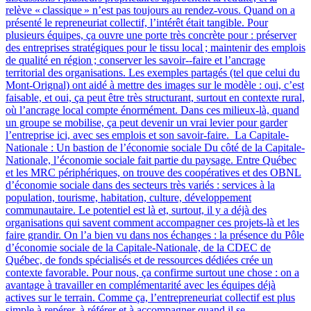
relève « classique » n’est pas toujours au rendez-vous. Quand on a
présenté le repreneuriat collectif, l’intérêt était tangible. Pour
plusieurs équipes, ça ouvre une porte très concrète pour : préserver
des entreprises stratégiques pour le tissu local ; maintenir des emplois
de qualité en région ; conserver les savoir‑-faire et l’ancrage
territorial des organisations. Les exemples partagés (tel que celui du
Mont-Orignal) ont aidé à mettre des images sur le modèle : oui, c’est
faisable, et oui, ça peut être très structurant, surtout en contexte rural,
où l’ancrage local compte énormément. Dans ces milieux-là, quand
un groupe se mobilise, ça peut devenir un vrai levier pour garder
l’entreprise ici, avec ses emplois et son savoir-faire. La Capitale-
Nationale : Un bastion de l’économie sociale Du côté de la Capitale-
Nationale, l’économie sociale fait partie du paysage. Entre Québec
et les MRC périphériques, on trouve des coopératives et des OBNL
d’économie sociale dans des secteurs très variés : services à la
population, tourisme, habitation, culture, développement
communautaire. Le potentiel est là et, surtout, il y a déjà des
organisations qui savent comment accompagner ces projets-là et les
faire grandir. On l’a bien vu dans nos échanges : la présence du Pôle
d’économie sociale de la Capitale-Nationale, de la CDEC de
Québec, de fonds spécialisés et de ressources dédiées crée un
contexte favorable. Pour nous, ça confirme surtout une chose : on a
avantage à travailler en complémentarité avec les équipes déjà
actives sur le terrain. Comme ça, l’entrepreneuriat collectif est plus
simple à repérer, à référer et à accompagner quand il se