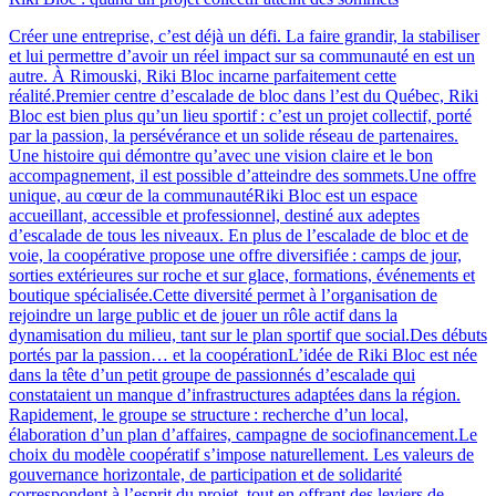
Créer une entreprise, c’est déjà un défi. La faire grandir, la stabiliser
et lui permettre d’avoir un réel impact sur sa communauté en est un
autre. À Rimouski, Riki Bloc incarne parfaitement cette
réalité.Premier centre d’escalade de bloc dans l’est du Québec, Riki
Bloc est bien plus qu’un lieu sportif : c’est un projet collectif, porté
par la passion, la persévérance et un solide réseau de partenaires.
Une histoire qui démontre qu’avec une vision claire et le bon
accompagnement, il est possible d’atteindre des sommets.Une offre
unique, au cœur de la communautéRiki Bloc est un espace
accueillant, accessible et professionnel, destiné aux adeptes
d’escalade de tous les niveaux. En plus de l’escalade de bloc et de
voie, la coopérative propose une offre diversifiée : camps de jour,
sorties extérieures sur roche et sur glace, formations, événements et
boutique spécialisée.Cette diversité permet à l’organisation de
rejoindre un large public et de jouer un rôle actif dans la
dynamisation du milieu, tant sur le plan sportif que social.Des débuts
portés par la passion… et la coopérationL’idée de Riki Bloc est née
dans la tête d’un petit groupe de passionnés d’escalade qui
constataient un manque d’infrastructures adaptées dans la région.
Rapidement, le groupe se structure : recherche d’un local,
élaboration d’un plan d’affaires, campagne de sociofinancement.Le
choix du modèle coopératif s’impose naturellement. Les valeurs de
gouvernance horizontale, de participation et de solidarité
correspondent à l’esprit du projet, tout en offrant des leviers de