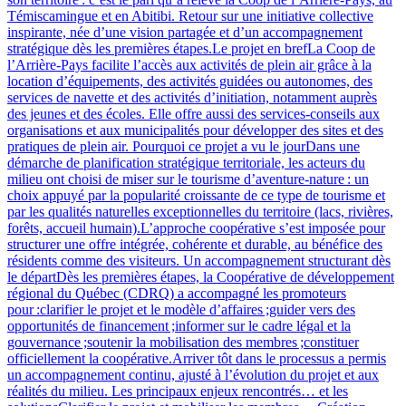
Témiscamingue et en Abitibi. Retour sur une initiative collective
inspirante, née d’une vision partagée et d’un accompagnement
stratégique dès les premières étapes.Le projet en brefLa Coop de
l’Arrière-Pays facilite l’accès aux activités de plein air grâce à la
location d’équipements, des activités guidées ou autonomes, des
services de navette et des activités d’initiation, notamment auprès
des jeunes et des écoles. Elle offre aussi des services‑conseils aux
organisations et aux municipalités pour développer des sites et des
pratiques de plein air. Pourquoi ce projet a vu le jourDans une
démarche de planification stratégique territoriale, les acteurs du
milieu ont choisi de miser sur le tourisme d’aventure‑nature : un
choix appuyé par la popularité croissante de ce type de tourisme et
par les qualités naturelles exceptionnelles du territoire (lacs, rivières,
forêts, accueil humain).L’approche coopérative s’est imposée pour
structurer une offre intégrée, cohérente et durable, au bénéfice des
résidents comme des visiteurs. Un accompagnement structurant dès
le départDès les premières étapes, la Coopérative de développement
régional du Québec (CDRQ) a accompagné les promoteurs
pour :clarifier le projet et le modèle d’affaires ;guider vers des
opportunités de financement ;informer sur le cadre légal et la
gouvernance ;soutenir la mobilisation des membres ;constituer
officiellement la coopérative.Arriver tôt dans le processus a permis
un accompagnement continu, ajusté à l’évolution du projet et aux
réalités du milieu. Les principaux enjeux rencontrés… et les