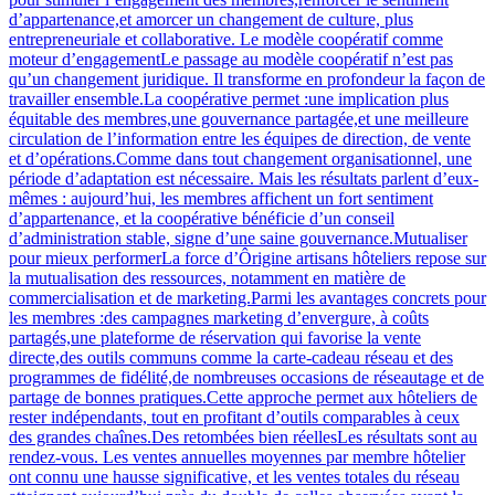
d’appartenance,et amorcer un changement de culture, plus
entrepreneuriale et collaborative. Le modèle coopératif comme
moteur d’engagementLe passage au modèle coopératif n’est pas
qu’un changement juridique. Il transforme en profondeur la façon de
travailler ensemble.La coopérative permet :une implication plus
équitable des membres,une gouvernance partagée,et une meilleure
circulation de l’information entre les équipes de direction, de vente
et d’opérations.Comme dans tout changement organisationnel, une
période d’adaptation est nécessaire. Mais les résultats parlent d’eux-
mêmes : aujourd’hui, les membres affichent un fort sentiment
d’appartenance, et la coopérative bénéficie d’un conseil
d’administration stable, signe d’une saine gouvernance.Mutualiser
pour mieux performerLa force d’Ôrigine artisans hôteliers repose sur
la mutualisation des ressources, notamment en matière de
commercialisation et de marketing.Parmi les avantages concrets pour
les membres :des campagnes marketing d’envergure, à coûts
partagés,une plateforme de réservation qui favorise la vente
directe,des outils communs comme la carte-cadeau réseau et des
programmes de fidélité,de nombreuses occasions de réseautage et de
partage de bonnes pratiques.Cette approche permet aux hôteliers de
rester indépendants, tout en profitant d’outils comparables à ceux
des grandes chaînes.Des retombées bien réellesLes résultats sont au
rendez-vous. Les ventes annuelles moyennes par membre hôtelier
ont connu une hausse significative, et les ventes totales du réseau