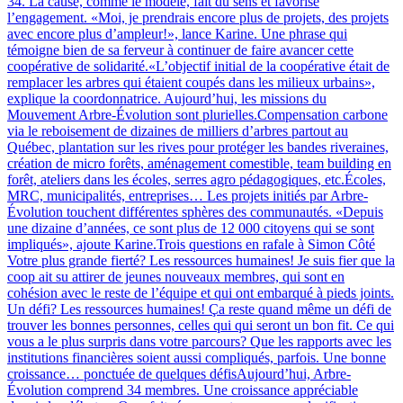
34. La cause, comme le modèle, fait du sens et favorise
l’engagement. «Moi, je prendrais encore plus de projets, des projets
avec encore plus d’ampleur!», lance Karine. Une phrase qui
témoigne bien de sa ferveur à continuer de faire avancer cette
coopérative de solidarité.«L’objectif initial de la coopérative était de
remplacer les arbres qui étaient coupés dans les milieux urbains»,
explique la coordonnatrice. Aujourd’hui, les missions du
Mouvement Arbre-Évolution sont plurielles.Compensation carbone
via le reboisement de dizaines de milliers d’arbres partout au
Québec, plantation sur les rives pour protéger les bandes riveraines,
création de micro forêts, aménagement comestible, team building en
forêt, ateliers dans les écoles, serres agro pédagogiques, etc.Écoles,
MRC, municipalités, entreprises… Les projets initiés par Arbre-
Évolution touchent différentes sphères des communautés. «Depuis
une dizaine d’années, ce sont plus de 12 000 citoyens qui se sont
impliqués», ajoute Karine.Trois questions en rafale à Simon Côté
Votre plus grande fierté? Les ressources humaines! Je suis fier que la
coop ait su attirer de jeunes nouveaux membres, qui sont en
cohésion avec le reste de l’équipe et qui ont embarqué à pieds joints.
Un défi? Les ressources humaines! Ça reste quand même un défi de
trouver les bonnes personnes, celles qui qui seront un bon fit. Ce qui
vous a le plus surpris dans votre parcours? Que les rapports avec les
institutions financières soient aussi compliqués, parfois. Une bonne
croissance… ponctuée de quelques défisAujourd’hui, Arbre-
Évolution comprend 34 membres. Une croissance appréciable