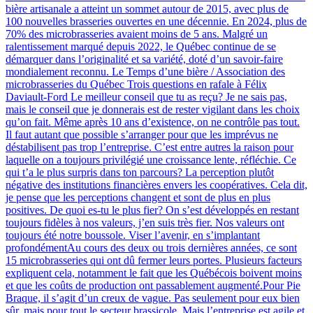
bière artisanale a atteint un sommet autour de 2015, avec plus de
100 nouvelles brasseries ouvertes en une décennie. En 2024, plus de
70% des microbrasseries avaient moins de 5 ans. Malgré un
ralentissement marqué depuis 2022, le Québec continue de se
démarquer dans l’originalité et sa variété, doté d’un savoir-faire
mondialement reconnu. Le Temps d’une bière / Association des
microbrasseries du Québec Trois questions en rafale à Félix
Daviault-Ford Le meilleur conseil que tu as reçu? Je ne sais pas,
mais le conseil que je donnerais est de rester vigilant dans les choix
qu’on fait. Même après 10 ans d’existence, on ne contrôle pas tout.
Il faut autant que possible s’arranger pour que les imprévus ne
déstabilisent pas trop l’entreprise. C’est entre autres la raison pour
laquelle on a toujours privilégié une croissance lente, réfléchie. Ce
qui t’a le plus surpris dans ton parcours? La perception plutôt
négative des institutions financières envers les coopératives. Cela dit,
je pense que les perceptions changent et sont de plus en plus
positives. De quoi es-tu le plus fier? On s’est développés en restant
toujours fidèles à nos valeurs, j’en suis très fier. Nos valeurs ont
toujours été notre boussole. Viser l’avenir, en s’implantant
profondémentAu cours des deux ou trois dernières années, ce sont
15 microbrasseries qui ont dû fermer leurs portes. Plusieurs facteurs
expliquent cela, notamment le fait que les Québécois boivent moins
et que les coûts de production ont passablement augmenté.Pour Pie
Braque, il s’agit d’un creux de vague. Pas seulement pour eux bien
sûr, mais pour tout le secteur brassicole. Mais l’entreprise est agile et