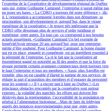
l’expertise de la Coopérative de développement régional du Québec
sans qui, estime Guillaume Camirand, l’entreprise n’aurait même pas
pu poser ses bases. « La CDRQ a toujours été notre référence », dit-
il. L’organisation a accompagné Agrobio dans son démarrage, sa
structuration, son développement et, aujourd’hui, dans le virage
numérique de la coopérative.« Je trouve très intéressant que la
CDRQ offre désormais plus de services d’ordre juridique et
numérique, entre autres. En tous cas, ça correspond à nos besoins
actuels assurément. »Guillaume Camirand Un bel exemple de
longévitéAvoir presque 20 ans aujourd’hui, pour une entreprise,
mérite d’être souligné. Pour Guillaume Camirand, la bonne équipe
qui est en place, engagée et compétente, est un ingrédient essentiel à
la pérennité de l’entreprise. Ça et le fait que la coopérative ait
énormément gagné en notoriété au fil des années et que la force du
groupe permette certains avantages commerciaux tirent toujours vers
le haut l’entreprise et tous ses membres. « Aussi, plus AgroBio est
rentable, plus on est capable d’élargir la gamme de nos services, de
réduire la part d’acquisition des membres et d’engager du personnel
pour les soutenir ».« Il y a encore tant à faire au Québec ! »Les
principaux obstacles rencontrés par la coopérative sont surtout
externes : la volatilité des marchés, les efforts qui doivent être
déployés dans la représentation, l’accessibilité de la population en
général à l’alimentation biologique…Mais de faire du lobbying
auprès des instances gouvernementales pour que, entre autres,
l’agriculture biologique ait plus de place sur le marché constitue