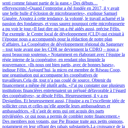
senti comme faisant partie de la gang.» Des débuts…
effervescents!«Quand l’entreprise a été fondée en 2017, il y avait
une belle bulle d’éclosion de microbrasseries», explique Samuel
Giguère. Ajoutez à cette tendance, la volonté, le travail acharné et la
passion des fondateurs, et vous saurez pourquoi cette microbrasserie
a pu voir le jour.«Il faut dire qu’on a été aidés aussi, précise Félix.
Par exemple, le Centre local de développement (CLD) qui existait à
l’époque nous a accompagnés pour la rédaction de notre plan
d’affaires. La Coopérative de développement régional du Saguenay
– tout juste avant que les CDR ne deviennent la CDRQ – nous a
aussi beaucoup soutenus.» Notamment en élaborant avec l’équipe la
régie interne de la coopérative, en rendant plus limpide la
gouvernance. «Ils nous ont bien partis, avec de bonnes bases»,
indique Félix. Aujourd’hui, la micro est membre de Réseau Coop,
une organisation qui accompagne les coopératives de
travailleurs.Cela dit, tout n’a pas coulé de source. Obtenir du
financement a même été plutôt ardu. «J’ai pu constater que plusieurs
institutions financières entretenaient un préjugé défavorable à l’égard
des coopératives», se désole Félix. Heureusement, il y a eu
Desjardins. Et heureusement aussi, l’équipe a eu l’excellente idée de
solliciter ceux et celles qu’elle appelle leurs ambassadeurs et
ambassadrices. «Il s’agit de gens qui ont acquis des parts
privilégiées, ce qui nous a permis de combler notre financement.»
Des membres non votants, que Pie Braque traite aux petits oignons,
notamment en leur offrant des rabais substantiels.La croissance de la