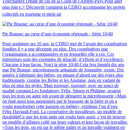
Téléchargez l'étude de cas de la Coop de l'Arrière-Pays Pour aller
plus loin 👉 Découvrir comment la CDRQ accompagne les projets
collectifs en tourisme et plein air
Pie Braque: au cœur d’une économie régionale - Série 10/40
Pour souligner ses 10 ans, la CDRQ met de l’avant des coopératives
fondées il y a une décennie ou plus. Des coopératives que
l’organisation a accompagnées et en lesquelles elle a cru. Ces
entreprises sont des exemples de ténacité, d’efforts et d’excellence.
Chacune à leur façon. Voici la série 10/40.Cela fera bientôt dix ans
que Pie Braque, microbrasserie artisanale de Jonquière, existe. Dix
années à fabriquer des bières, en misant d’abord sur des types plus
traditionnels, comme les Belge et les Anglaise, puis en variant de
plus en plus les styles. Mais toujours, toujours, avec un souci de
qualité constant.Les fondateurs, Félix, Simon et Philippe, avaient
tous les trois un autre job avant de démarrer la microbrasserie «Mais
on était aussi tous passionnés par le brassage de la bière et on a
voulu transformer cette passion en métier», explique l’un d’eux,
Félix Daviault-Ford. La coopérative de travailleurs, un modèle de
durabilitéCe que les trois amis ont voulu faire aussi, c’est de trouver
un modèle d’affaires collé sur leurs valeurs et leur façon de travailler.
«Tous les trois, on est sur le même palier et on travaille vraiment en