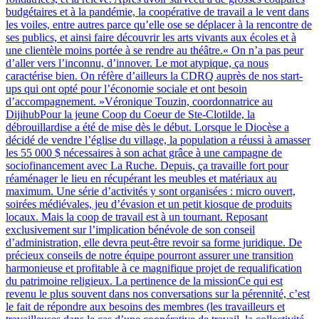
budgétaires et à la pandémie, la coopérative de travail a le vent dans
les voiles, entre autres parce qu’elle ose se déplacer à la rencontre de
ses publics, et ainsi faire découvrir les arts vivants aux écoles et à
une clientèle moins portée à se rendre au théâtre.« On n’a pas peur
d’aller vers l’inconnu, d’innover. Le mot atypique, ça nous
caractérise bien. On réfère d’ailleurs la CDRQ auprès de nos start-
ups qui ont opté pour l’économie sociale et ont besoin
d’accompagnement. »Véronique Touzin, coordonnatrice au
DijihubPour la jeune Coop du Coeur de Ste-Clotilde, la
débrouillardise a été de mise dès le début. Lorsque le Diocèse a
décidé de vendre l’église du village, la population a réussi à amasser
les 55 000 $ nécessaires à son achat grâce à une campagne de
sociofinancement avec La Ruche. Depuis, ça travaille fort pour
réaménager le lieu en récupérant les meubles et matériaux au
maximum. Une série d’activités y sont organisées : micro ouvert,
soirées médiévales, jeu d’évasion et un petit kiosque de produits
locaux. Mais la coop de travail est à un tournant. Reposant
exclusivement sur l’implication bénévole de son conseil
d’administration, elle devra peut-être revoir sa forme juridique. De
précieux conseils de notre équipe pourront assurer une transition
harmonieuse et profitable à ce magnifique projet de requalification
du patrimoine religieux. La pertinence de la missionCe qui est
revenu le plus souvent dans nos conversations sur la pérennité, c’est
le fait de répondre aux besoins des membres (les travailleurs et