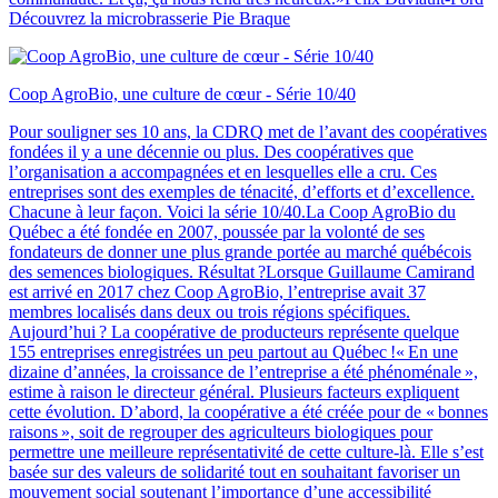
Découvrez la microbrasserie Pie Braque
Coop AgroBio, une culture de cœur - Série 10/40
Pour souligner ses 10 ans, la CDRQ met de l’avant des coopératives
fondées il y a une décennie ou plus. Des coopératives que
l’organisation a accompagnées et en lesquelles elle a cru. Ces
entreprises sont des exemples de ténacité, d’efforts et d’excellence.
Chacune à leur façon. Voici la série 10/40.La Coop AgroBio du
Québec a été fondée en 2007, poussée par la volonté de ses
fondateurs de donner une plus grande portée au marché québécois
des semences biologiques. Résultat ?Lorsque Guillaume Camirand
est arrivé en 2017 chez Coop AgroBio, l’entreprise avait 37
membres localisés dans deux ou trois régions spécifiques.
Aujourd’hui ? La coopérative de producteurs représente quelque
155 entreprises enregistrées un peu partout au Québec !« En une
dizaine d’années, la croissance de l’entreprise a été phénoménale »,
estime à raison le directeur général. Plusieurs facteurs expliquent
cette évolution. D’abord, la coopérative a été créée pour de « bonnes
raisons », soit de regrouper des agriculteurs biologiques pour
permettre une meilleure représentativité de cette culture-là. Elle s’est
basée sur des valeurs de solidarité tout en souhaitant favoriser un
mouvement social soutenant l’importance d’une accessibilité