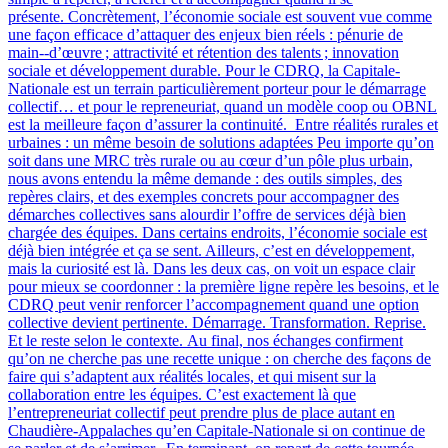
présente. Concrètement, l’économie sociale est souvent vue comme
une façon efficace d’attaquer des enjeux bien réels : pénurie de
main‑-d’œuvre ; attractivité et rétention des talents ; innovation
sociale et développement durable. Pour le CDRQ, la Capitale-
Nationale est un terrain particulièrement porteur pour le démarrage
collectif… et pour le repreneuriat, quand un modèle coop ou OBNL
est la meilleure façon d’assurer la continuité. Entre réalités rurales et
urbaines : un même besoin de solutions adaptées Peu importe qu’on
soit dans une MRC très rurale ou au cœur d’un pôle plus urbain,
nous avons entendu la même demande : des outils simples, des
repères clairs, et des exemples concrets pour accompagner des
démarches collectives sans alourdir l’offre de services déjà bien
chargée des équipes. Dans certains endroits, l’économie sociale est
déjà bien intégrée et ça se sent. Ailleurs, c’est en développement,
mais la curiosité est là. Dans les deux cas, on voit un espace clair
pour mieux se coordonner : la première ligne repère les besoins, et le
CDRQ peut venir renforcer l’accompagnement quand une option
collective devient pertinente. Démarrage. Transformation. Reprise.
Et le reste selon le contexte. Au final, nos échanges confirment
qu’on ne cherche pas une recette unique : on cherche des façons de
faire qui s’adaptent aux réalités locales, et qui misent sur la
collaboration entre les équipes. C’est exactement là que
l’entrepreneuriat collectif peut prendre plus de place autant en
Chaudière-Appalaches qu’en Capitale-Nationale si on continue de