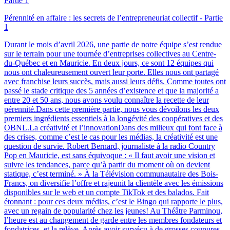
Pérennité en affaire : les secrets de l’entrepreneuriat collectif - Partie
1
Durant le mois d’avril 2026, une partie de notre équipe s’est rendue
sur le terrain pour une tournée d’entreprises collectives au Centre-
du-Québec et en Mauricie. En deux jours, ce sont 12 équipes qui
nous ont chaleureusement ouvert leur porte. Elles nous ont partagé
avec franchise leurs succès, mais aussi leurs défis. Comme toutes ont
passé le stade critique des 5 années d’existence et que la majorité a
entre 20 et 50 ans, nous avons voulu connaître la recette de leur
pérennité.Dans cette première partie, nous vous dévoilons les deux
premiers ingrédients essentiels à la longévité des coopératives et des
OBNL.La créativité et l’innovationDans des milieux qui font face à
des crises, comme c’est le cas pour les médias, la créativité est une
question de survie. Robert Bernard, journaliste à la radio Country
Pop en Mauricie, est sans équivoque : « Il faut avoir une vision et
suivre les tendances, parce qu’à partir du moment où on devient
statique, c’est terminé. » À la Télévision communautaire des Bois-
Francs, on diversifie l’offre et rajeunit la clientèle avec les émissions
disponibles sur le web et un compte TikTok et des balados. Fait
étonnant : pour ces deux médias, c’est le Bingo qui rapporte le plus,
avec un regain de popularité chez les jeunes! Au Théâtre Parminou,
l’heure est au changement de garde entre les membres fondateurs et
fondatrices, et la relève. Après avoir survécu à de grosses coupures