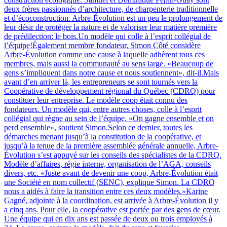
deux frères passionnés d’architecture, de charpenterie traditionnelle
et d’écoconstruction. Arbre-Évolution est un peu le prolongement de
leur désir de protéger la nature et de valoriser leur matière première
de prédilection: le bois.Un modèle qui colle à l’esprit collégial de
l’équipe!Également membre fondateur, Simon Côté considère
Arbre-Évolution comme une cause à laquelle adhèrent tous ces
membres, mais aussi la communauté au sens large. «Beaucoup de
gens s’impliquent dans notre cause et nous soutiennent», dit-il.Mais
avant d’en arriver là, les entrepreneurs se sont tournés vers la
Coopérative de développement régional du Québec (CDRQ) pour
constituer leur entreprise. Le modèle coop était connu des
fondateurs. Un modèle qui, entre autres choses, colle à l’esprit
collégial qui règne au sein de l’équipe. «On gagne ensemble et on
perd ensemble», soutient Simon.Selon ce dernier, toutes les
démarches menant jusqu’à la constitution de la coopérative, et
jusqu’à la tenue de la première assemblée générale annuelle, Arbre-
Évolution s’est appuyé sur les conseils des spécialistes de la CDRQ.
Modèle d’affaires, régie interne, organisation de l’AGA, conseils
divers, etc. «Juste avant de devenir une coop, Arbre-Évolution était
une Société en nom collectif (SENC), explique Simon. La CDRQ
nous a aidés à faire la transition entre ces deux modèles.»Karine
Gagné, adjointe à la coordination, est arrivée à Arbre-Évolution il y
a cinq ans. Pour elle, la coopérative est portée par des gens de cœur.
Une équipe qui en dix ans est passée de deux ou trois employés à