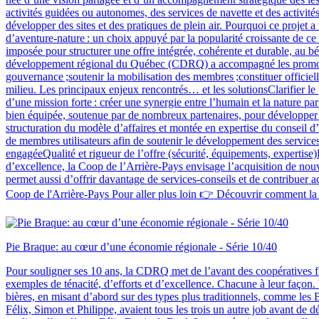
activités guidées ou autonomes, des services de navette et des activité
développer des sites et des pratiques de plein air. Pourquoi ce projet a
d’aventure‑nature : un choix appuyé par la popularité croissante de ce t
imposée pour structurer une offre intégrée, cohérente et durable, au 
développement régional du Québec (CDRQ) a accompagné les promoteurs p
gouvernance ;soutenir la mobilisation des membres ;constituer officiel
milieu. Les principaux enjeux rencontrés… et les solutionsClarifier le
d’une mission forte : créer une synergie entre l’humain et la nature 
bien équipée, soutenue par de nombreux partenaires, pour développer e
structuration du modèle d’affaires et montée en expertise du conseil 
de membres utilisateurs afin de soutenir le développement des services
engagéeQualité et rigueur de l’offre (sécurité, équipements, expertise)
d’excellence, la Coop de l’Arrière-Pays envisage l’acquisition de nouve
permet aussi d’offrir davantage de services‑conseils et de contribuer 
Coop de l'Arrière-Pays Pour aller plus loin 👉 Découvrir comment la 
Pie Braque: au cœur d’une économie régionale - Série 10/40
Pour souligner ses 10 ans, la CDRQ met de l’avant des coopératives fo
exemples de ténacité, d’efforts et d’excellence. Chacune à leur façon. 
bières, en misant d’abord sur des types plus traditionnels, comme les B
Félix, Simon et Philippe, avaient tous les trois un autre job avant de 