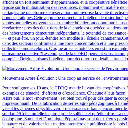
affichent un fort sentiment d’appartenance, et la coopérative bénéfici
repose sur la mutualisation des ressources, notamment en matière de 
partagés,une plateforme de réservation qui favorise la vente directe
bonnes pratiques.Cette approche permet aux hôteliers de rester indépe
ventes annuelles moyennes par membre hôtelier ont connu une hausse si
révélatrice : près des deux tiers de la clientèle est québécoise, démon
des hébergements demeurent indépendants, le potentiel de croissance du
— et peut-être, un jour, étendre son modèle à l’échelle canadienne.Cette
dans des secteurs confrontés à une forte concentration et à une pres
collectifs comme celui-ci. Ôrigine artisans hôteliers en est un exemple
en marché collective ?Les équipes de la CDRQ peuvent vous accompag
complète Ôrigine artisans hôteliers pour découvrir en détail la transiti
Mouvement Arbre-Évolution : Une coop au service de l'environnement
Pour souligner ses 10 ans, la CDRQ met de l’avant des coopératives fo
exemples de ténacité, d’efforts et d’excellence. Chacune à leur façon. 
Alors oui, le mot «mouvement» est bien trouvé pour désigner la coopé
impressionnant. De la fabrication de serres agro pédagogiques à l’amén
visent les , mêmes objectifs: verdir des espaces urbains, encourager le
solidarité!Celle qu’elle inspire, qu’elle sollicite et qu’elle offre. La 
écologique. Samuel et Dominique Pépin-Guay sont deux frères passionné
la nature et de valoriser leur matière première de prédilection: le b