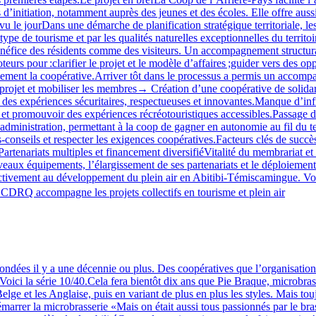
s d’initiation, notamment auprès des jeunes et des écoles. Elle offre aus
 vu le jourDans une démarche de planification stratégique territoriale, le
ype de tourisme et par les qualités naturelles exceptionnelles du territoi
bénéfice des résidents comme des visiteurs. Un accompagnement structura
our :clarifier le projet et le modèle d’affaires ;guider vers des oppor
lement la coopérative.Arriver tôt dans le processus a permis un accompag
 projet et mobiliser les membres→ Création d’une coopérative de solidari
par des expériences sécuritaires, respectueuses et innovantes.Manque d’i
t promouvoir des expériences récréotouristiques accessibles.Passage de
d’administration, permettant à la coop de gagner en autonomie au fil d
‑conseils et respecter les exigences coopératives.Facteurs clés de succè
Partenariats multiples et financement diversifiéVitalité du membrariat et
aux équipements, l’élargissement de ses partenariats et le déploiement de
activement au développement du plein air en Abitibi‑Témiscamingue. Vous
CDRQ accompagne les projets collectifs en tourisme et plein air
ndées il y a une décennie ou plus. Des coopératives que l’organisation 
Voici la série 10/40.Cela fera bientôt dix ans que Pie Braque, microbras
elge et les Anglaise, puis en variant de plus en plus les styles. Mais tou
démarrer la microbrasserie «Mais on était aussi tous passionnés par le bra