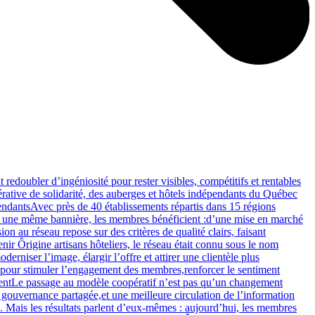
redoubler d’ingéniosité pour rester visibles, compétitifs et rentables
pérative de solidarité, des auberges et hôtels indépendants du Québec
pendantsAvec près de 40 établissements répartis dans 15 régions
ous une même bannière, les membres bénéficient :d’une mise en marché
n au réseau repose sur des critères de qualité clairs, faisant
r Ôrigine artisans hôteliers, le réseau était connu sous le nom
iser l’image, élargir l’offre et attirer une clientèle plus
?pour stimuler l’engagement des membres,renforcer le sentiment
mentLe passage au modèle coopératif n’est pas qu’un changement
 gouvernance partagée,et une meilleure circulation de l’information
. Mais les résultats parlent d’eux-mêmes : aujourd’hui, les membres