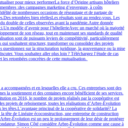
utualiser pour mieux performerLa force d’Ôrigine artisans hôteliers
es membres :des campagnes marketing d’envergure, à coûts
idélité,de nombreuses occasions de réseautage et de partage de
es.Des retombées bien réellesLes résultats sont au rendez-vous. Les
ès du double de celles observées avant la pandémie.Autre donnée
d’ici.Un modèle d’avenir pour l’hôtellerieAvec un marché où la majorité
eloppement de son réseau, tout en maintenant ses standards de qualité
lisation sont de puissants leviers de compétitivité, particulièrement
ui souhaitent structurer, transformer ou consolider des projets
us questionnez sur la structuration juridique, la gouvernance ou la mise
ter. Vous souhaitez aller plus loin ? Téléchargez l’étude de cas
 et les retombées concrètes de cette mutualisation.
a accompagnées et en lesquelles elle a cru. Ces entreprises sont des
nes la soutiennent et des centaines encore bénéficient de ses services.
tion en 2016, le nombre de projets réalisés par la coopérative est
es projets de reboisement, toutes les réalisations d’Arbre-Évolution
 les têtes.L’avantage principal de la coopérative de solidarité? La
 à la tête de Linéaire écoconstruction, une entreprise de construction
 Arbre-Évolution est un peu le prolongement de leur désir de protéger
bre fondateur, Simon Côté considère Arbre-Évolution comme une cause à