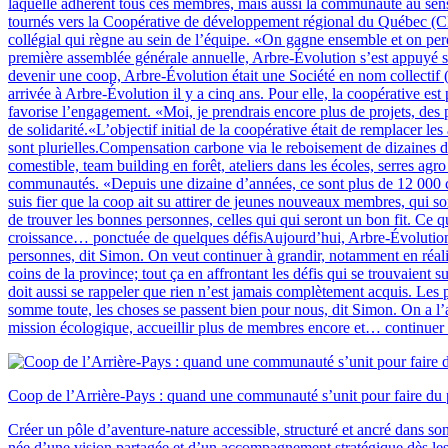
laquelle adhèrent tous ces membres, mais aussi la communauté au sens 
tournés vers la Coopérative de développement régional du Québec (CDR
collégial qui règne au sein de l’équipe. «On gagne ensemble et on perd
première assemblée générale annuelle, Arbre-Évolution s’est appuyé sur
devenir une coop, Arbre-Évolution était une Société en nom collectif
arrivée à Arbre-Évolution il y a cinq ans. Pour elle, la coopérative e
favorise l’engagement. «Moi, je prendrais encore plus de projets, des 
de solidarité.«L’objectif initial de la coopérative était de remplacer
sont plurielles.Compensation carbone via le reboisement de dizaines de
comestible, team building en forêt, ateliers dans les écoles, serres a
communautés. «Depuis une dizaine d’années, ce sont plus de 12 000 ci
suis fier que la coop ait su attirer de jeunes nouveaux membres, qui 
de trouver les bonnes personnes, celles qui qui seront un bon fit. Ce q
croissance… ponctuée de quelques défisAujourd’hui, Arbre-Évolution 
personnes, dit Simon. On veut continuer à grandir, notamment en réali
coins de la province; tout ça en affrontant les défis qui se trouvaie
doit aussi se rappeler que rien n’est jamais complètement acquis. Les p
somme toute, les choses se passent bien pour nous, dit Simon. On a l’a
mission écologique, accueillir plus de membres encore et… continue
Coop de l’Arrière-Pays : quand une communauté s’unit pour faire du p
Créer un pôle d’aventure-nature accessible, structuré et ancré dans son 
née d’une vision partagée et d’un accompagnement stratégique dès les p