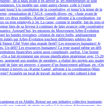
nt», dit-il.Mais avant d’en arriver là, les entrepreneurs se sont
dateurs. Un modèle qui, entre autres choses, colle à l’esprit
t jusqu’à la constitution de la coopérative, et jusqu’à la tenue de la
erne, organisation de l’AGA, conseils divers, etc. «Juste avant de
tre ces deux modèles.»Karine Gagné, adjointe à la coordination, est
deux ou trois employés à 34. La cause, comme le modèle, fait du sens et
igne bien de sa ferveur à continuer de faire avancer cette coopérative
ordonnatrice. Aujourd’hui, les missions du Mouvement Arbre-Évolution
éger les bandes riveraines, création de micro forêts, aménagement
ts initiés par Arbre-Évolution touchent différentes sphères des
 à Simon Côté Votre plus grande fierté? Les ressources humaines! Je
oints. Un défi? Les ressources humaines! Ça reste quand même un défi
institutions financières soient aussi compliqués, parfois. Une bonne
On a fait récemment une grosse planification stratégique avec 15-20
ices, augmenté son nombre de membres, a réalisé des projets aux quatre
sité de faire ses preuves, s’assurer d’un financement adéquat, etc.«On
 naviguer à travers ça.»Karine Gagné, adjointe à la coordination«Mais
r? Acquérir un local de travail, inclure un volet culturel à leur
camingue et en Abitibi. Retour sur une initiative collective inspirante,
cès aux activités de plein air grâce à la location d’équipements, des