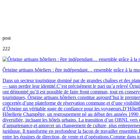
post
222
Ôrigine artisans hôteliers : être indépendant… ensemble grâce à la mu
Dans un secteur touristique dominé par de grandes chaînes et des platef
— sans perdre leur identité.C’est précisément le pari qu’a relevé Ôrig
ont démontré qu’il est possible de faire front commun, tout en conserv
touristiques, Ôrigine artisans hôteliers constitue aujourd’hui le pre
concertée,d’une plateforme de réservation commune,et d’une visibilité a
d’Ôrigine un véritable gage de confiance pour les voyageurs.D’Hôtelle
Hôtellerie Champêtre, un regroupement né au début des années 1990 ave
diversifiée, incluant les hôtels urbains. La transition d’un OBNL ve
d’appartenance,et amorcer un changement de culture, plus entrepren
juridique. Il transforme en profondeur la façon de travailler ensembl
entre les équipes de direction, de vente et d’opérations.Comme dans t