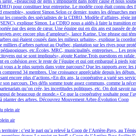
large. «Beaucoup de gens s’impliquent dans notre cause et nous soutienne
Q) pour constituer leur entreprise. Le modèle coop était connu des fon
 ensemble», soutient Simon.Selon ce dernier, toutes les démarches menan
 les conseils des spécialistes de la CDRQ. Modèle d’affaires, régie int
 (SENC), explique Simon. La CDRQ nous a aidés à faire la transition en
st portée par des gens de cœur. Une équipe qui en dix ans est passée de 
projets avec encore plus d’ampleur!», lance Karine. Une phrase qui témo
 les arbres qui étaient coupés dans les milieux urbains», explique la co
 milliers d’arbres partout au Québec, plantation sur les rives pour prot
gro pédagogiques, etc.Écoles, MRC, municipalités, entreprises… Les proje
toyens qui se sont impliqués», ajoute Karine.Trois questions en rafale
sont en cohésion avec le reste de l’équipe et qui ont embarqué à pieds j
ui vous a le plus surpris dans votre parcours? Que les rapports avec les 
comprend 34 membres. Une croissance appréciable depuis les débuts. «
sant encore plus d’actions.»En dix ans, la coopérative a varié ses serv
nt sur son parcours. Des défis somme toute assez communs, comme la néces
artenariats qu’on crée, les incertitudes politiques, etc. On doit savoir
ppui de beaucoup de monde.» Ce que la coopérative souhaite pour l’aveni
r à planter des arbres. Découvrez Mouvement Arbre-Évolution Coop
lein air
territoire : c’est le pari qu’a relevé la Coop de l’Arrière-Pays, au Témis
remières étapes.Le projet en brefLa Coop de l’Arrière-Pays facilite l’ac