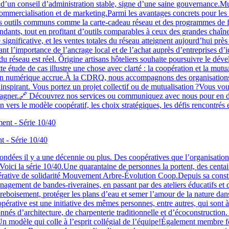
e d’un conseil d’administration stable, signe d’une saine gouvernance.M
commercialisation et de marketing.Parmi les avantages concrets pour l
,des outils communs comme la carte-cadeau réseau et des programmes de f
ndants, tout en profitant d’outils comparables à ceux des grandes chaîn
gnificative, et les ventes totales du réseau atteignent aujourd’hui pr
trant l’importance de l’ancrage local et de l’achat auprès d’entreprises 
 réseau est réel. Ôrigine artisans hôteliers souhaite poursuivre le dév
 étude de cas illustre une chose avec clarté : la coopération et la mutua
sion numérique accrue.À la CDRQ, nous accompagnons des organisations q
 inspirant. Vous portez un projet collectif ou de mutualisation ?Vous vo
ner.🔗 Découvrez nos services ou communiquez avec nous pour en discu
on vers le modèle coopératif, les choix stratégiques, les défis rencontrés
 - Série 10/40
ndées il y a une décennie ou plus. Des coopératives que l’organisation 
Voici la série 10/40.Une quarantaine de personnes la portent, des centai
rative de solidarité Mouvement Arbre-Évolution Coop.Depuis sa constitu
agement de bandes-riveraines, en passant par des ateliers éducatifs et d
 reboisement, protéger les plans d’eau et semer l’amour de la nature dans
coopérative est une initiative des mêmes personnes, entre autres, qui sont
s d’architecture, de charpenterie traditionnelle et d’écoconstruction.
ois.Un modèle qui colle à l’esprit collégial de l’équipe!Également mem