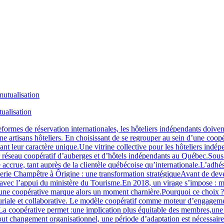
tualisation
ormes de réservation internationales, les hôteliers indépendants doivent 
ine artisans hôteliers. En choisissant de se regrouper au sein d’une coo
ant leur caractère unique.Une vitrine collective pour les hôteliers indé
mier réseau coopératif d’auberges et d’hôtels indépendants au Québec.S
ccrue, tant auprès de la clientèle québécoise qu’internationale.L’adhésio
rie Champêtre à Ôrigine : une transformation stratégiqueAvant de deveni
c l’appui du ministère du Tourisme.En 2018, un virage s’impose : modern
rs une coopérative marque alors un moment charnière.Pourquoi ce choix 
euriale et collaborative. Le modèle coopératif comme moteur d’engage
e.La coopérative permet :une implication plus équitable des membres,une
out changement organisationnel, une période d’adaptation est nécessaire