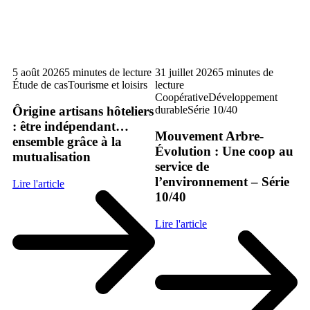
ure
5 août 2026
5 minutes de lecture
31 juillet 2026
5 minutes de
25
Étude de cas
Tourisme et loisirs
lecture
Co
Coopérative
Développement
ca
durable
Série 10/40
Ôrigine artisans hôteliers
 :
Co
: être indépendant…
Mouvement Arbre-
té
q
ensemble grâce à la
Évolution : Une coop au
ein
s’
mutualisation
service de
ai
l’environnement – Série
Lire l'article
10/40
Lir
Lire l'article